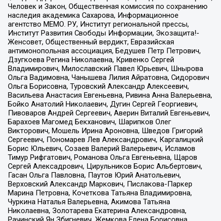
Человек и Закон, Общественная комиссия по сохранению
наследия академика Сахарова, Информационное
агентство МЕМО. РУ, Институт региональной прессы,
Институт Развития Свободы Информации, Экозащита!-
Женсовет, Общественный вердикт, Евразийская
антимонопольная ассоциация, Бедушев Петр Петрович,
Дзугкоева Регина Николаевна, Кривенко Сергей
Владимирович, Милославский Павел Юрьевич, Шнырова
Ольга Вадимовна, Чанышева Лилия Айратовна, Сидорович
Ольга Борисовна, Туровский Александр Алексеевич,
Васильева Анастасия Евгеньевна, Ривина Анна Валерьевна,
Бойко Анатолий Николаевич, Дугин Сергей Георгиевич,
Пивоваров Андрей Сергеевич, Аверин Виталий Евгеньевич,
Барахоев Магомед Бекханович, Шарипков Олег
Викторович, Мошель Ирина Ароновна, Шведов Григорий
Сергеевич, Пономарев Лев Александрович, Каргалицкий
Борис Юльевич, Созаев Валерий Валерьевич, Исламов
Тимур Рифгатович, Романова Ольга Евгеньевна, Щаров
Сергей Алексадрович, Цирульников Борис Альбертович,
Гасан Ольга Павловна, Паутов Юрий Анатольевич,
Верховский Александр Маркович, Пислакова-Паркер
Марина Петровна, Кочеткова Татьяна Владимировна,
Чуркина Наталья Валерьевна, Акимова Татьяна
Николаевна, Золотарева Екатерина Александровна,
Рачинский Ян Збигневич, Жемкова Елена Борисовна,