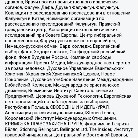
дракона, Врачи против насильственного извлечения
органов, Фалунь Дафа, Друзья Фалуньгун, Фалуньгун,
Коалиция по расследованию преследования в отношении
Фалуньгун в Китае, Всемирная организация по
расследованию преследований Фалуньгун, Пражский
гражданский центр, Ассоциация школ политических
исследований при Совете Европы, Центр либеральной
современности, Форум русскоязычных европейцев,
Немецко-русский обмен, Бард колледж, Европейский
выбор, Фонд Ходорковского, Оксфордский российский
фонд, Фонд Будущее России, Компания свободы
информации, Проект Медиа, Международное партнерство
за права человека, Духовное Управление Евангельских
Христиан Украинской Христианской Церкви, Новое
Поколение, Духовное Учебное Заведение Международный
Библейский Колледж, Международное христианское
движение, Всемирный Институт Саентологических
Предприятий, Церковь Духовной Технологии, Европейская
сеть организаций по наблюдению за выборами,
Республика Польша, СВОБОДНЫЙ ИДЕЛЬ-УРАЛ,
Ассоциация развития журналистики, IStories fonds,
Королевский Институт Международных Отношений,
КРИМСЬКА ПРАВОЗАХИСНА ГРУПА, Фонд имени Генриха
Бёлля, Stichting Bellingcat, Bellingcat Ltd, The Insider, Институт
правовой инициативы Центральной и Восточной Европы,