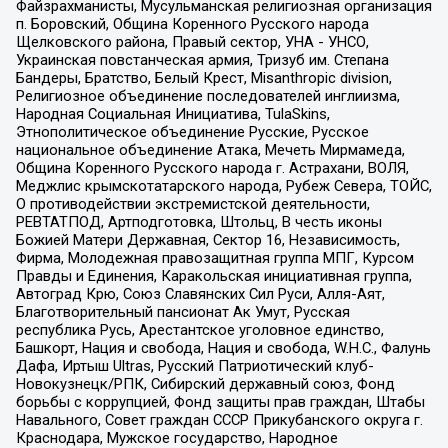
Файзрахманисты, Мусульманская религиозная организация
п. Боровский, Община Коренного Русского народа
Щелковского района, Правый сектор, УНА - УНСО,
Украинская повстанческая армия, Тризуб им. Степана
Бандеры, Братство, Белый Крест, Misanthropic division,
Религиозное объединение последователей инглиизма,
Народная Социальная Инициатива, TulaSkins,
Этнополитическое объединение Русские, Русское
национальное объединение Атака, Мечеть Мирмамеда,
Община Коренного Русского народа г. Астрахани, ВОЛЯ,
Меджлис крымскотатарского народа, Рубеж Севера, ТОЙС,
О противодействии экстремистской деятельности,
РЕВТАТПОД, Артподготовка, Штольц, В честь иконы
Божией Матери Державная, Сектор 16, Независимость,
Фирма, Молодежная правозащитная группа МПГ, Курсом
Правды и Единения, Каракольская инициативная группа,
Автоград Крю, Союз Славянских Сил Руси, Алля-Аят,
Благотворительный пансионат Ак Умут, Русская
республика Русь, Арестантское уголовное единство,
Башкорт, Нация и свобода, Нация и свобода, W.H.С., Фалунь
Дафа, Иртыш Ultras, Русский Патриотический клуб-
Новокузнецк/РПК, Сибирский державный союз, Фонд
борьбы с коррупцией, Фонд защиты прав граждан, Штабы
Навального, Совет граждан СССР Прикубанского округа г.
Краснодара, Мужское государство, Народное