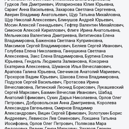
Гудков Лев Дмитриевич, Илларионова Юлия Юрьевна,
Саранг Анна Васильевна, Захарова Светлана Сергеевна,
Аверин Владимир Анатольевич, Щур Татьяна Михайловна,
Щур Николай Алексеевич, Блинушов Андрей Юрьевич,
Мосин Алексей Геннадьевич, Гефтер Валентин Михайлович,
Симонов Алексей Кириллович, Флиге Ирина Анатольевна,
Мельникова Валентина Дмитриевна, Вититинова Елена
Владимировна, Баженова Светлана Куприяновна,
Максимов Сергей Владимирович, Беляев Сергей Иванович,
Голубева Елена Николаевна, Ганнушкина Светлана
Алексеевна, Закс Елена Владимировна, Буртина Елена
Юрьевна, Гендель Людмила Залмановна, Кокорина
Екатерина Алексеевна, Шуманов Илья Вячеславович,
Арапова Галина Юрьевна, Свечников Анатолий Мариевич,
Прохоров Вадим Юрьевич, Шахова Елена Владимировна,
Подузов Сергей Васильевич, Протасова Ирина
Вячеславовна, Литинский Леонид Борисович, Лукашевский
Сергей Маркович, Бахмин Вячеслав Иванович, Шабад
Анатолий Ефимович, Сухих Дарья Николаевна, Орлов Олег
Петрович, Добровольская Анна Дмитриевна, Королева
Александра Евгеньевна, Смирнов Владимир
Александрович, Вицин Сергей Ефимович, Золотухин Борис
Андреевич, Левинсон Лев Семенович, Локшина Татьяна
Иосифовна, Орлов Олег Петрович, Полякова Мара
Федоровна, Резник Генри Маркович, Захаров Герман