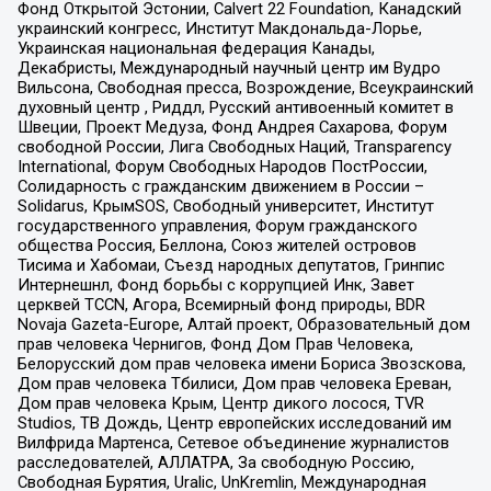
Фонд Открытой Эстонии, Calvert 22 Foundation, Канадский
украинский конгресс, Институт Макдональда-Лорье,
Украинская национальная федерация Канады,
Декабристы, Международный научный центр им Вудро
Вильсона, Свободная пресса, Возрождение, Всеукраинский
духовный центр , Риддл, Русский антивоенный комитет в
Швеции, Проект Медуза, Фонд Андрея Сахарова, Форум
свободной России, Лига Свободных Наций, Transparеncy
International, Форум Свободных Народов ПостРоссии,
Солидарность с гражданским движением в России –
Solidarus, КрымSOS, Свободный университет, Институт
государственного управления, Форум гражданского
общества Россия, Беллона, Союз жителей островов
Тисима и Хабомаи, Съезд народных депутатов, Гринпис
Интернешнл, Фонд борьбы с коррупцией Инк, Завет
церквей TCCN, Агора, Всемирный фонд природы, BDR
Novaja Gazeta-Europe, Алтай проект, Образовательный дом
прав человека Чернигов, Фонд Дом Прав Человека,
Белорусский дом прав человека имени Бориса Звозскова,
Дом прав человека Тбилиси, Дом прав человека Ереван,
Дом прав человека Крым, Центр дикого лосося, TVR
Studios, ТВ Дождь, Центр европейских исследований им
Вилфрида Мартенса, Сетевое объединение журналистов
расследователей, АЛЛАТРА, За свободную Россию,
Свободная Бурятия, Uralic, UnKremlin, Международная