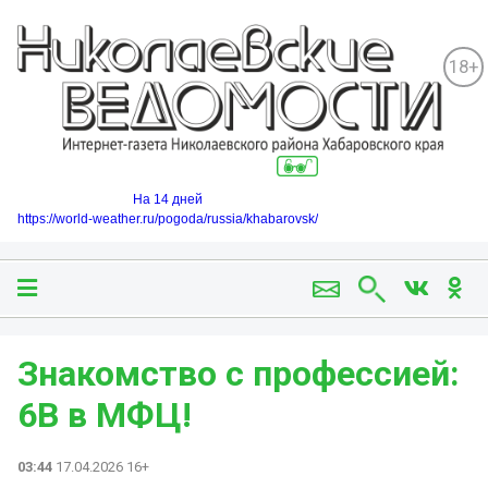
18+
На 14 дней
https://world-weather.ru/pogoda/russia/khabarovsk/
Знакомство с профессией:
6В в МФЦ! ️
03:44
17.04.2026 16+