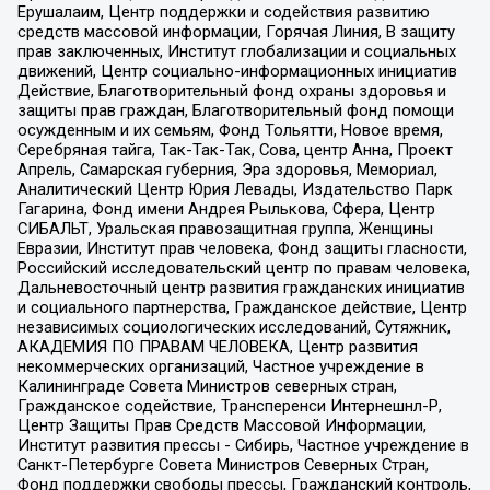
Ерушалаим, Центр поддержки и содействия развитию
средств массовой информации, Горячая Линия, В защиту
прав заключенных, Институт глобализации и социальных
движений, Центр социально-информационных инициатив
Действие, Благотворительный фонд охраны здоровья и
защиты прав граждан, Благотворительный фонд помощи
осужденным и их семьям, Фонд Тольятти, Новое время,
Серебряная тайга, Так-Так-Так, Сова, центр Анна, Проект
Апрель, Самарская губерния, Эра здоровья, Мемориал,
Аналитический Центр Юрия Левады, Издательство Парк
Гагарина, Фонд имени Андрея Рылькова, Сфера, Центр
СИБАЛЬТ, Уральская правозащитная группа, Женщины
Евразии, Институт прав человека, Фонд защиты гласности,
Российский исследовательский центр по правам человека,
Дальневосточный центр развития гражданских инициатив
и социального партнерства, Гражданское действие, Центр
независимых социологических исследований, Сутяжник,
АКАДЕМИЯ ПО ПРАВАМ ЧЕЛОВЕКА, Центр развития
некоммерческих организаций, Частное учреждение в
Калининграде Совета Министров северных стран,
Гражданское содействие, Трансперенси Интернешнл-Р,
Центр Защиты Прав Средств Массовой Информации,
Институт развития прессы - Сибирь, Частное учреждение в
Санкт-Петербурге Совета Министров Северных Стран,
Фонд поддержки свободы прессы, Гражданский контроль,