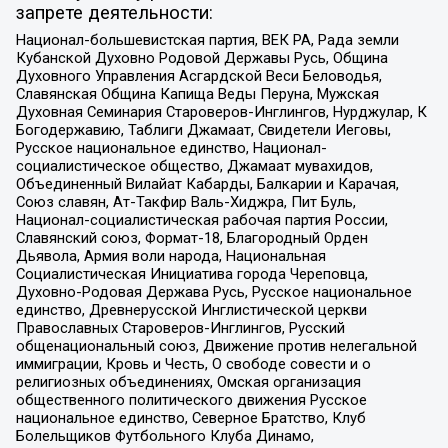
запрете деятельности:
Национал-большевистская партия, ВЕК РА, Рада земли
Кубанской Духовно Родовой Державы Русь, Община
Духовного Управления Асгардской Веси Беловодья,
Славянская Община Капища Веды Перуна, Мужская
Духовная Семинария Староверов-Инглингов, Нурджулар, К
Богодержавию, Таблиги Джамаат, Свидетели Иеговы,
Русское национальное единство, Национал-
социалистическое общество, Джамаат мувахидов,
Объединенный Вилайат Кабарды, Балкарии и Карачая,
Союз славян, Ат-Такфир Валь-Хиджра, Пит Буль,
Национал-социалистическая рабочая партия России,
Славянский союз, Формат-18, Благородный Орден
Дьявола, Армия воли народа, Национальная
Социалистическая Инициатива города Череповца,
Духовно-Родовая Держава Русь, Русское национальное
единство, Древнерусской Инглистической церкви
Православных Староверов-Инглингов, Русский
общенациональный союз, Движение против нелегальной
иммиграции, Кровь и Честь, О свободе совести и о
религиозных объединениях, Омская организация
общественного политического движения Русское
национальное единство, Северное Братство, Клуб
Болельщиков Футбольного Клуба Динамо,