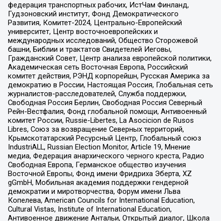
федерация транспортных рабочих, ИстЧам Финланд,
Гудзоновский институт, Фонд Демократического
Развития, Комитет-2024, Центрально-Европейский
университет, Центр восточноевропейских и
международных исследований, Общество Сторожевой
башни, Библии и трактатов Свидетелей Иеговы,
Гражданский Совет, Центр анализа европейской политики,
Академическая сеть Восточная Европа, Российский
комитет действия, РЭНД корпорейшн, Русская Америка за
демократию в России, Настоящая Россия, Глобальная сеть
журналистов-расследователей, Служба поддержки,
Свободная Россия Берлин, Свободная Россия Северный
Рейн-Вестфалия, Фонд глобальной помощи, Антивоенный
комитет России, Russie-Libertes, La Asocicion de Rusos
Libres, Союз за возвращение Северных территорий,
Крымскотатарский Ресурсный Центр, Глобальный союз
IndustriALL, Russian Election Monitor, Article 19, Мнение
медиа, Федерация анархического черного креста, Радио
Свободная Европа, Германское общество изучения
Восточной Европы, Фонд имени Фридриха Эберта, XZ
gGmbH, Мобильная академия поддержки гендерной
демократии и миротворчества, Форум имени Льва
Копелева, American Councils for International Education,
Cultural Vistas, Institute of International Education,
Антивоенное движение Антальи, Открытый диалог, Школа