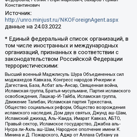
Константинович
Источник:
http://unro.minjust.ru/NKOForeignAgent.aspx
данные на
24.03.2022
* Единый федеральный список организаций, в
том числе иностранных и международных
организаций, признанных в соответствии с
законодательством Российской Федерации
террористическими:
Высший военный Маджлисуль Шура Объединенных сил
моджахедов Кавказа, Конгресс народов Ичкерии и
Дагестана, База, Асбат аль-Ансар, Священная война,
Исламская группа, Братья-мусульмане, Партия исламского
освобождения, Лашкар-И-Тайба, Исламская группа,
Движение Талибан, Исламская партия Туркестана,
Общество социальных реформ, Общество возрождения
исламского наследия, Дом двух святых, Джунд аш-Шам,
Исламский джихад, Аль-Каида, Имарат Кавказ, АБТО,
Правый сектор, Исламское государство, Джабха аль-
Нусра ли-Ахль аш-Шам, Народное ополчение имени К.
Минина и Д. Пожарского, Аджр от Аллаха Субхану уа