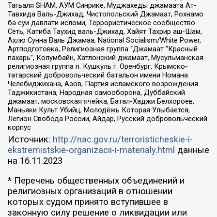
Тагьаля SHAM, АУМ Синрике, Муджахеды джамаата Ат-
Тавхида Валь-Джихад, Чистопольский Джамаат, Рохнамо
ба суи давлати исломи, Террористическое сообщество
Сеть, Катиба Таухид валь-Джихад, Хайят Тахрир аш-Шам,
Ахлю Сунна Валь Джамаа, National Socialism/White Power,
Артподготовка, Религиозная группа “Джамаат “Красный
пахарь”, Колумбайн, Хатлонский джамаат, Мусульманская
религиозная группа п. Кушкуль г. Оренбург, Крымско-
татарский добровольческий батальон имени Номана
Челебиджихана, Азов, Партия исламского возрождения
Таджикистана, Народная самооборона, Дуббайский
джамаат, московская ячейка, Батал-Хаджи Белхороев,
Маньяки Культ Убийц, Молодёжь Которая Улыбается,
Легион Свобода России, Айдар, Русский добровольческий
корпус
Источник:
http://nac.gov.ru/terroristicheskie-i-
ekstremistskie-organizacii-i-materialy.html
данные
на
16.11.2023
* Перечень общественных объединений и
религиозных организаций в отношении
которых судом принято вступившее в
законную силу решение о ликвидации или