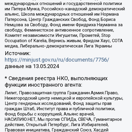
международных отношений и государственной политики
им Питера Мунка, Российско-канадский демократический
альянс, Школа международных отношений им Нормана
Патерсона, Центр Гражданских Свобод, Фонд Бориса
Немцова за Свободу, Фонд имени Фридриха Науманна за
свободу, Феминистское антивоенное сопротивление,
Комитет независимости Ингушетии, Прометей, Stop
Occupation of Karelia, Вернись живым, Фридом Хаус, СОТА
медиа, Либерально-демократическая Лига Украины
Источник:
https://minjust.gov.ru/ru/documents/7756/
данные на
13.05.2024
* Сведения реестра НКО, выполняющих
функции иностранного агента:
Лилит, Правозащитная группа Гражданин.Армия.Право,
Нижегородский центр немецкой и европейской культуры,
Центр гендерных исследований, Фонд защиты прав
граждан Штаб, Институт права и публичной политики,
Фонд борьбы с коррупцией, Альянс врачей,
НАСИЛИЮ.НЕТ, Мы против СПИДа, СВЕЧА, Гуманитарное
действие, Открытый Петербург, Лига Избирателей,
Правовая инициатива, Гражданский Союз, Хасдей