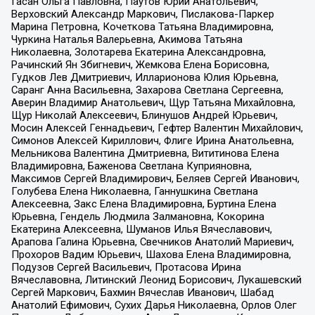
Гасан Ольга Павловна, Паутов Юрий Анатольевич,
Верховский Александр Маркович, Пислакова-Паркер
Марина Петровна, Кочеткова Татьяна Владимировна,
Чуркина Наталья Валерьевна, Акимова Татьяна
Николаевна, Золотарева Екатерина Александровна,
Рачинский Ян Збигневич, Жемкова Елена Борисовна,
Гудков Лев Дмитриевич, Илларионова Юлия Юрьевна,
Саранг Анна Васильевна, Захарова Светлана Сергеевна,
Аверин Владимир Анатольевич, Щур Татьяна Михайловна,
Щур Николай Алексеевич, Блинушов Андрей Юрьевич,
Мосин Алексей Геннадьевич, Гефтер Валентин Михайлович,
Симонов Алексей Кириллович, Флиге Ирина Анатольевна,
Мельникова Валентина Дмитриевна, Вититинова Елена
Владимировна, Баженова Светлана Куприяновна,
Максимов Сергей Владимирович, Беляев Сергей Иванович,
Голубева Елена Николаевна, Ганнушкина Светлана
Алексеевна, Закс Елена Владимировна, Буртина Елена
Юрьевна, Гендель Людмила Залмановна, Кокорина
Екатерина Алексеевна, Шуманов Илья Вячеславович,
Арапова Галина Юрьевна, Свечников Анатолий Мариевич,
Прохоров Вадим Юрьевич, Шахова Елена Владимировна,
Подузов Сергей Васильевич, Протасова Ирина
Вячеславовна, Литинский Леонид Борисович, Лукашевский
Сергей Маркович, Бахмин Вячеслав Иванович, Шабад
Анатолий Ефимович, Сухих Дарья Николаевна, Орлов Олег