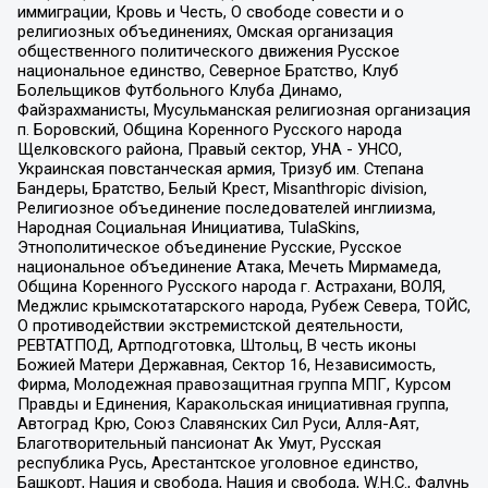
иммиграции, Кровь и Честь, О свободе совести и о
религиозных объединениях, Омская организация
общественного политического движения Русское
национальное единство, Северное Братство, Клуб
Болельщиков Футбольного Клуба Динамо,
Файзрахманисты, Мусульманская религиозная организация
п. Боровский, Община Коренного Русского народа
Щелковского района, Правый сектор, УНА - УНСО,
Украинская повстанческая армия, Тризуб им. Степана
Бандеры, Братство, Белый Крест, Misanthropic division,
Религиозное объединение последователей инглиизма,
Народная Социальная Инициатива, TulaSkins,
Этнополитическое объединение Русские, Русское
национальное объединение Атака, Мечеть Мирмамеда,
Община Коренного Русского народа г. Астрахани, ВОЛЯ,
Меджлис крымскотатарского народа, Рубеж Севера, ТОЙС,
О противодействии экстремистской деятельности,
РЕВТАТПОД, Артподготовка, Штольц, В честь иконы
Божией Матери Державная, Сектор 16, Независимость,
Фирма, Молодежная правозащитная группа МПГ, Курсом
Правды и Единения, Каракольская инициативная группа,
Автоград Крю, Союз Славянских Сил Руси, Алля-Аят,
Благотворительный пансионат Ак Умут, Русская
республика Русь, Арестантское уголовное единство,
Башкорт, Нация и свобода, Нация и свобода, W.H.С., Фалунь