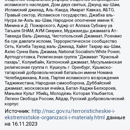
исламского наследия, Дом двух святых, Джунд аш-Шам,
Исламский джихад, Аль-Каида, Имарат Кавказ, АБТО,
Правый сектор, Исламское государство, Джабха аль-
Нусра ли-Ахль аш-Шам, Народное ополчение имени К.
Минина и Д. Пожарского, Аджр от Аллаха Субхану уа
Тагьаля SHAM, АУМ Синрике, Муджахеды джамаата Ат-
Тавхида Валь-Джихад, Чистопольский Джамаат, Рохнамо
ба суи давлати исломи, Террористическое сообщество
Сеть, Катиба Таухид валь-Джихад, Хайят Тахрир аш-Шам,
Ахлю Сунна Валь Джамаа, National Socialism/White Power,
Артподготовка, Религиозная группа “Джамаат “Красный
пахарь”, Колумбайн, Хатлонский джамаат, Мусульманская
религиозная группа п. Кушкуль г. Оренбург, Крымско-
татарский добровольческий батальон имени Номана
Челебиджихана, Азов, Партия исламского возрождения
Таджикистана, Народная самооборона, Дуббайский
джамаат, московская ячейка, Батал-Хаджи Белхороев,
Маньяки Культ Убийц, Молодёжь Которая Улыбается,
Легион Свобода России, Айдар, Русский добровольческий
корпус
Источник:
http://nac.gov.ru/terroristicheskie-i-
ekstremistskie-organizacii-i-materialy.html
данные
на
16.11.2023