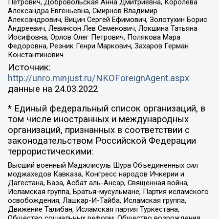
Петрович, Добровольская Анна Дмитриевна, Королева
Александра Евгеньевна, Смирнов Владимир
Александрович, Вицин Сергей Ефимович, Золотухин Борис
Андреевич, Левинсон Лев Семенович, Локшина Татьяна
Иосифовна, Орлов Олег Петрович, Полякова Мара
Федоровна, Резник Генри Маркович, Захаров Герман
Константинович
Источник:
http://unro.minjust.ru/NKOForeignAgent.aspx
данные на
24.03.2022
* Единый федеральный список организаций, в
том числе иностранных и международных
организаций, признанных в соответствии с
законодательством Российской Федерации
террористическими:
Высший военный Маджлисуль Шура Объединенных сил
моджахедов Кавказа, Конгресс народов Ичкерии и
Дагестана, База, Асбат аль-Ансар, Священная война,
Исламская группа, Братья-мусульмане, Партия исламского
освобождения, Лашкар-И-Тайба, Исламская группа,
Движение Талибан, Исламская партия Туркестана,
Общество социальных реформ, Общество возрождения