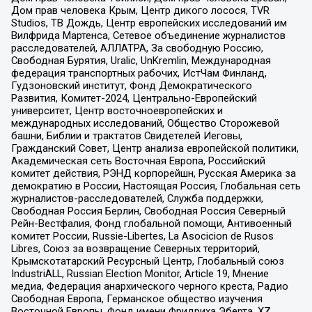
Дом прав человека Крым, Центр дикого лосося, TVR
Studios, ТВ Дождь, Центр европейских исследований им
Вилфрида Мартенса, Сетевое объединение журналистов
расследователей, АЛЛАТРА, За свободную Россию,
Свободная Бурятия, Uralic, UnKremlin, Международная
федерация транспортных рабочих, ИстЧам Финланд,
Гудзоновский институт, Фонд Демократического
Развития, Комитет-2024, Центрально-Европейский
университет, Центр восточноевропейских и
международных исследований, Общество Сторожевой
башни, Библии и трактатов Свидетелей Иеговы,
Гражданский Совет, Центр анализа европейской политики,
Академическая сеть Восточная Европа, Российский
комитет действия, РЭНД корпорейшн, Русская Америка за
демократию в России, Настоящая Россия, Глобальная сеть
журналистов-расследователей, Служба поддержки,
Свободная Россия Берлин, Свободная Россия Северный
Рейн-Вестфалия, Фонд глобальной помощи, Антивоенный
комитет России, Russie-Libertes, La Asocicion de Rusos
Libres, Союз за возвращение Северных территорий,
Крымскотатарский Ресурсный Центр, Глобальный союз
IndustriALL, Russian Election Monitor, Article 19, Мнение
медиа, Федерация анархического черного креста, Радио
Свободная Европа, Германское общество изучения
Восточной Европы, Фонд имени Фридриха Эберта, XZ