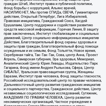
граждан Штаб, Институт права и публичной политики,
Фонд борьбы с коррупцией, Альянс врачей,
НАСИЛИЮ.НЕТ, Мы против СПИДа, СВЕЧА, Гуманитарное
действие, Открытый Петербург, Лига Избирателей,
Правовая инициатива, Гражданский Союз, Хасдей
Ерушалаим, Центр поддержки и содействия развитию
средств массовой информации, Горячая Линия, В защиту
прав заключенных, Институт глобализации и социальных
движений, Центр социально-информационных инициатив
Действие, Благотворительный фонд охраны здоровья и
защиты прав граждан, Благотворительный фонд помощи
осужденным и их семьям, Фонд Тольятти, Новое время,
Серебряная тайга, Так-Так-Так, Сова, центр Анна, Проект
Апрель, Самарская губерния, Эра здоровья, Мемориал,
Аналитический Центр Юрия Левады, Издательство Парк
Гагарина, Фонд имени Андрея Рылькова, Сфера, Центр
СИБАЛЬТ, Уральская правозащитная группа, Женщины
Евразии, Институт прав человека, Фонд защиты гласности,
Российский исследовательский центр по правам человека,
Дальневосточный центр развития гражданских инициатив
и социального партнерства, Гражданское действие, Центр
независимых социологических исследований, Сутяжник,
АКАДЕМИЯ ПО ПРАВАМ ЧЕЛОВЕКА, Центр развития
некоммерческих организаций, Частное учреждение в