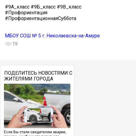
#9А_класс #9Б_класс #9В_класс
#Профориентация
#ПрофориентационнаяСуббота
МБОУ СОШ № 5 г. Николаевска-на-Амуре
19
ПОДЕЛИТЕСЬ НОВОСТЯМИ С
ЖИТЕЛЯМИ ГОРОДА
Если Вы стали свидетелем аварии,