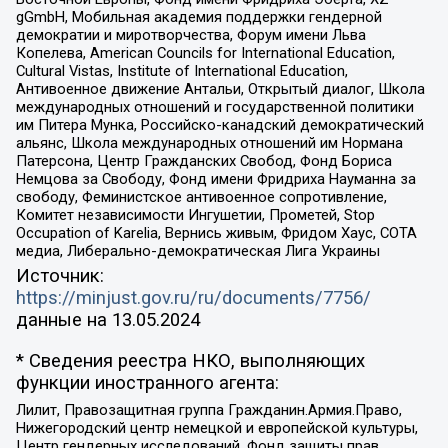
gGmbH, Мобильная академия поддержки гендерной
демократии и миротворчества, Форум имени Льва
Копелева, American Councils for International Education,
Cultural Vistas, Institute of International Education,
Антивоенное движение Антальи, Открытый диалог, Школа
международных отношений и государственной политики
им Питера Мунка, Российско-канадский демократический
альянс, Школа международных отношений им Нормана
Патерсона, Центр Гражданских Свобод, Фонд Бориса
Немцова за Свободу, Фонд имени Фридриха Науманна за
свободу, Феминистское антивоенное сопротивление,
Комитет независимости Ингушетии, Прометей, Stop
Occupation of Karelia, Вернись живым, Фридом Хаус, СОТА
медиа, Либерально-демократическая Лига Украины
Источник:
https://minjust.gov.ru/ru/documents/7756/
данные на
13.05.2024
* Сведения реестра НКО, выполняющих
функции иностранного агента:
Лилит, Правозащитная группа Гражданин.Армия.Право,
Нижегородский центр немецкой и европейской культуры,
Центр гендерных исследований, Фонд защиты прав