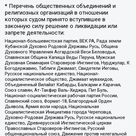
* Перечень общественных объединений и
религиозных организаций в отношении
которых судом принято вступившее в
законную силу решение о ликвидации или
запрете деятельности:
Национал-большевистская партия, ВЕК РА, Рада земли
Кубанской Духовно Родовой Державы Русь, Община
Духовного Управления Асгардской Веси Беловодья,
Славянская Община Капища Веды Перуна, Мужская
Духовная Семинария Староверов-Инглингов, Нурджулар, К
Богодержавию, Таблиги Джамаат, Свидетели Иеговы,
Русское национальное единство, Национал-
социалистическое общество, Джамаат мувахидов,
Объединенный Вилайат Кабарды, Балкарии и Карачая,
Союз славян, Ат-Такфир Валь-Хиджра, Пит Буль,
Национал-социалистическая рабочая партия России,
Славянский союз, Формат-18, Благородный Орден
Дьявола, Армия воли народа, Национальная
Социалистическая Инициатива города Череповца,
Духовно-Родовая Держава Русь, Русское национальное
единство, Древнерусской Инглистической церкви
Православных Староверов-Инглингов, Русский
общенациональный союз, Движение против нелегальной