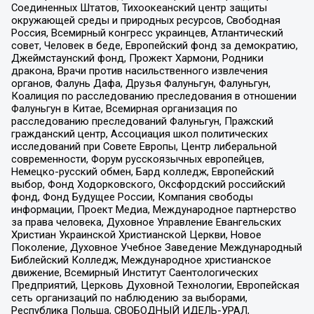
Соединенных Штатов, Тихоокеанский центр защиты
окружающей среды и природных ресурсов, Свободная
Россия, Всемирный конгресс украинцев, Атлантический
совет, Человек в беде, Европейский фонд за демократию,
Джеймстаунский фонд, Прожект Хармони, Родники
дракона, Врачи против насильственного извлечения
органов, Фалунь Дафа, Друзья Фалуньгун, Фалуньгун,
Коалиция по расследованию преследования в отношении
Фалуньгун в Китае, Всемирная организация по
расследованию преследований Фалуньгун, Пражский
гражданский центр, Ассоциация школ политических
исследований при Совете Европы, Центр либеральной
современности, Форум русскоязычных европейцев,
Немецко-русский обмен, Бард колледж, Европейский
выбор, Фонд Ходорковского, Оксфордский российский
фонд, Фонд Будущее России, Компания свободы
информации, Проект Медиа, Международное партнерство
за права человека, Духовное Управление Евангельских
Христиан Украинской Христианской Церкви, Новое
Поколение, Духовное Учебное Заведение Международный
Библейский Колледж, Международное христианское
движение, Всемирный Институт Саентологических
Предприятий, Церковь Духовной Технологии, Европейская
сеть организаций по наблюдению за выборами,
Республика Польша, СВОБОДНЫЙ ИДЕЛЬ-УРАЛ,