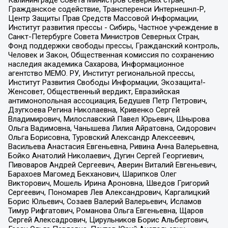
Калининграде Совета Министров северных стран,
Гражданское содействие, Трансперенси Интернешнл-Р,
Центр Защиты Прав Средств Массовой Информации,
Институт развития прессы - Сибирь, Частное учреждение в
Санкт-Петербурге Совета Министров Северных Стран,
Фонд поддержки свободы прессы, Гражданский контроль,
Человек и Закон, Общественная комиссия по сохранению
наследия академика Сахарова, Информационное
агентство МЕМО. РУ, Институт региональной прессы,
Институт Развития Свободы Информации, Экозащита!-
Женсовет, Общественный вердикт, Евразийская
антимонопольная ассоциация, Бедушев Петр Петрович,
Дзугкоева Регина Николаевна, Кривенко Сергей
Владимирович, Милославский Павел Юрьевич, Шнырова
Ольга Вадимовна, Чанышева Лилия Айратовна, Сидорович
Ольга Борисовна, Туровский Александр Алексеевич,
Васильева Анастасия Евгеньевна, Ривина Анна Валерьевна,
Бойко Анатолий Николаевич, Дугин Сергей Георгиевич,
Пивоваров Андрей Сергеевич, Аверин Виталий Евгеньевич,
Барахоев Магомед Бекханович, Шарипков Олег
Викторович, Мошель Ирина Ароновна, Шведов Григорий
Сергеевич, Пономарев Лев Александрович, Каргалицкий
Борис Юльевич, Созаев Валерий Валерьевич, Исламов
Тимур Рифгатович, Романова Ольга Евгеньевна, Щаров
Сергей Алексадрович, Цирульников Борис Альбертович,