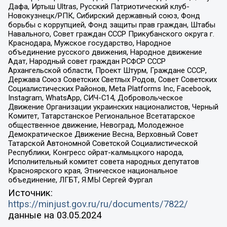
Дафа, Иртыш Ultras, Русский Патриотический клуб-
Новокузнецк/РПК, Сибирский державный союз, Фонд
борьбы с коррупцией, Фонд защиты прав граждан, Штабы
Навального, Совет граждан СССР Прикубанского округа г.
Краснодара, Мужское государство, Народное
объединение русского движения, Народное движение
Адат, Народный совет граждан РСФСР СССР
Архангельской области, Проект Штурм, Граждане СССР,
Держава Союз Советских Светлых Родов, Совет Советских
Социалистических Районов, Meta Platforms Inc, Facebook,
Instagram, WhatsApp, СИЧ-С14, Добровольческое
Движение Организации украинских националистов, Черный
Комитет, Татарстанское Региональное Всетатарское
общественное движение, Невоград, Молодежное
Демократическое Движение Весна, Верховный Совет
Татарской Автономной Советской Социалистической
Республики, Конгресс ойрат-калмыцкого народа,
Исполнительный комитет совета народных депутатов
Красноярского края, Этническое национальное
объединение, ЛГБТ, Я.МЫ Сергей Фургал
Источник:
https://minjust.gov.ru/ru/documents/7822/
данные на
03.05.2024