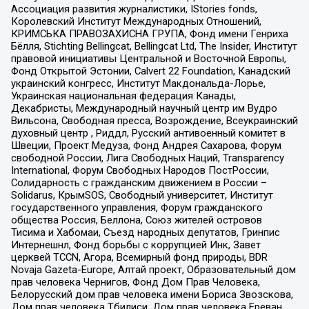
Ассоциация развития журналистики, IStories fonds,
Королевский Институт Международных Отношений,
КРИМСЬКА ПРАВОЗАХИСНА ГРУПА, Фонд имени Генриха
Бёлля, Stichting Bellingcat, Bellingcat Ltd, The Insider, Институт
правовой инициативы Центральной и Восточной Европы,
Фонд Открытой Эстонии, Calvert 22 Foundation, Канадский
украинский конгресс, Институт Макдональда-Лорье,
Украинская национальная федерация Канады,
Декабристы, Международный научный центр им Вудро
Вильсона, Свободная пресса, Возрождение, Всеукраинский
духовный центр , Риддл, Русский антивоенный комитет в
Швеции, Проект Медуза, Фонд Андрея Сахарова, Форум
свободной России, Лига Свободных Наций, Transparеncy
International, Форум Свободных Народов ПостРоссии,
Солидарность с гражданским движением в России –
Solidarus, КрымSOS, Свободный университет, Институт
государственного управления, Форум гражданского
общества Россия, Беллона, Союз жителей островов
Тисима и Хабомаи, Съезд народных депутатов, Гринпис
Интернешнл, Фонд борьбы с коррупцией Инк, Завет
церквей TCCN, Агора, Всемирный фонд природы, BDR
Novaja Gazeta-Europe, Алтай проект, Образовательный дом
прав человека Чернигов, Фонд Дом Прав Человека,
Белорусский дом прав человека имени Бориса Звозскова,
Дом прав человека Тбилиси, Дом прав человека Ереван,