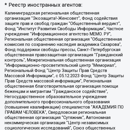
* Реестр иностранных агентов:
Калининградская региональная общественная организация "Экозащита!-Женсовет", Фонд содействия защите прав и свобод граждан "Общественный вердикт", Фонд "Институт Развития Свободы Информации", Частное учреждение "Информационное агентство МЕМО. РУ", Региональная общественная организация "Общественная комиссия по сохранению наследия академика Сахарова", Фонд поддержки свободы прессы, Санкт-Петербургская общественная правозащитная организация "Гражданский контроль", Межрегиональная общественная организация "Информационно-просветительский центр "Мемориал", Региональный Фонд "Центр Защиты Прав Средств Массовой Информации", с 05.12.2023 Фонд "Центр Защиты Прав Средств массовой информации", Региональная общественная благотворительная организация помощи беженцам и мигрантам "Гражданское содействие", Негосударственное образовательное учреждение дополнительного профессионального образования (повышение квалификации) специалистов "АКАДЕМИЯ ПО ПРАВАМ ЧЕЛОВЕКА", Свердловская региональная общественная организация "Сутяжник", Автономная некоммерческая организация "Центр независимых социологических исследований", Союз общественных объединений "Российский исследовательский центр по правам человека", Региональное общественное учреждение научно-информационный центр "МЕМОРИАЛ", Некоммерческая организация "Фонд защиты гласности", Автономная некоммерческая организация "Институт прав человека", Городская общественная организация "Екатеринбургское общество "МЕМОРИАЛ", Городская общественная организация "Рязанское историко-просветительское и правозащитное общество "Мемориал" (Рязанский Мемориал), Челябинский региональный орган общественной самодеятельности – женское общественное объединение "Женщины Евразии", Челябинский региональный орган общественной самодеятельности "Уральская правозащитная группа", Фонд содействия защите здоровья и социальной справедливости имени Андрея Рылькова, Автономная Некоммерческая Организация "Аналитический Центр Юрия Левады", Автономная некоммерческая организация социальной поддержки населения "Проект Апрель", Региональная общественная организация помощи женщинам и детям, находящимся в кризисной ситуации "Информационно-методический центр "Анна", Фонд содействия развитию массовых коммуникаций и правовому просвещению "Так-так-Так", Фонд содействия устойчивому развитию "Серебряная тайга", Свердловский региональный общественный фонд социальных проектов "Новое время", "Idel.Реалии", Кавказ.Реалии, Крым.Реалии, Телеканал Настоящее Время, Татаро-башкирская служба Радио Свобода (Azatliq Radiosi), Радио Свободная Европа/Радио Свобода (PCE/PC), "Сибирь.Реалии", "Фактограф", Благотворительный фонд помощи осужденным и их семьям, Автономная некоммерческая организация "Институт глобализации и социальных движений", Фонд "В защиту прав заключенных", Частное учреждение "Центр поддержки и содействия развитию средств массовой информации", Пензенский региональный общественный благотворительный фонд "Гражданский союз", "Север.Реалии", Некоммерческая организация Фонд "Правовая инициатива", Общество с ограниченной ответственностью "Радио Свободная Европа/Радио Свобода", Чешское информационное агентство "MEDIUM-ORIENT", Красноярская региональная общественная организация "Мы против СПИДа", Камалягин Денис Николаевич, Маркелов Сергей Евгеньевич, Пономарев Лев Александрович, Савицкая Людмила Алексеевна, Автономная некоммерческая организация "Центр по работе с проблемой насилия "НАСИЛИЮ.НЕТ", Межрегиональный профессиональный союз работников здравоохранения "Альянс врачей", Юридическое лицо, зарегистрированное в Латвийской Республике, SIA "Medusa Project" (регистрационный номер 40103797863, дата регистрации 10.06.2014), Некоммерческая организация "Фонд по борьбе с коррупцией", Автономная некоммерческая организация "Институт права и публичной политики", Баданин Роман Сергеевич, Гликин Максим Александрович, Железнова Мария Михайловна, Лукьянова Юлия Сергеевна, Маетная Елизавета Витальевна, Маняхин Петр Борисович, Чуракова Ольга Владимировна, Ярош Юлия Петровна, Юридическое лицо "The Insider SIA", зарегистрированное в Риге, Латвийская Республика (дата регистрации 26.06.2015), являющееся администратором доменного имени интернет-издания "The Insider SIA", https://theins.ru, Постернак Алексей Евгеньевич, Рубин Михаил Аркадьевич, Анин Роман Александрович, Юридическое лицо Istories fonds, зарегистрированное в Латвийской Республике (регистрационный номер 50008295751, дата регистрации 24.02.2020), Великовский Дмитрий Александрович, Долинина Ирина Николаевна, Мароховская Алеся Алексеевна, Шлейнов Роман Юрьевич, Шмагун Олеся Валентиновна, Общество с ограниченной ответственностью "Альтаир 2021", Общество с ограниченной ответственностью "Вега 2021", Общество с ограниченной ответственностью "Главный редактор 2021", Общество с ограниченной ответственностью "Ромашки монолит", Важенков Артем Валерьевич, Ивановская областная общественная организация "Центр гендерных исследований", Гурман Юрий Альбертович, Медиапроект "ОВД-Инфо", Егоров Владимир Владимирович, Жилинский Владимир Александрович, Общество с ограниченной ответственностью "ЗП", Иванова София Юрьевна, Карезина Инна Павловна, Кильтау Екатерина Викторовна, Петров Алексей Викторович, Пискунов Сергей Евгеньевич, Смирнов Сергей Сергеевич, Тихонов Михаил Сергеевич, Общество с ограниченной ответственностью "ЖУРНАЛИСТ-ИНОСТРАННЫЙ АГЕНТ", Арапова Галина Юрьевна, Вольтская Татьяна Анатольевна, Американская компания "Mason G.E.S. Anonymous Foundation" (США), являющаяся владельцем интернет-издания https://mnews.world/, Компания "Stichting Bellingcat", зарегистрированная в Нидерландах (дата регистрации 11.07.2018), Захаров Андрей Вячеславович, Клепиковская Екатерина Дмитриевна, Общество с ограниченной ответственностью "МЕМО", Перл Роман Александрович, Симонов Евгений Алексеевич, Соловьева Елена Анатольевна, Сотников Даниил Владимирович, Сурначева Елизавета Дмитриевна, Автономная некоммерческая организация по защите прав человека и информированию населения "Якутия – Наше Мнение", Общество с ограниченной ответственностью "Москоу диджитал медиа", с 26.01.2023 Общество с ограниченной ответственностью "Чайка Белые сады", Ветошкина Валерия Валерьевна, Заговора Максим Александрович, Межрегиональное общественное движение "Российская ЛГБТ - сеть", Оленичев Максим Владимирович, Павлов Иван Юрьевич, Скворцова Елена Сергеевна, Общество с ограниченной ответственностью "Как бы инагент", Кочетков Игорь Викторович, Общество с ограниченной ответственностью "Честные выборы", Еланчик Олег Александрович, Общество с ограниченной ответственностью "Нобелевский призыв", Гималова Регина Эмилевна, Григорьев Андрей Валерьевич, Григорьева Алина Александровна, Ассоциация по содействию защите прав призывников, альтернативнослужащих и военнослужащих "Правозащитная группа "Гражданин.Армия.Право", Хисамова Регина Фаритовна, Автономная некоммерческая организация по реализации социально-правовых программ "Лилит", Дальневосточное общественное движение "Маяк", Санкт-Петербургская ЛГБТ-инициативная группа "Выход", Инициативная группа ЛГБТ+ "Реверс", Алексеев Андрей Викторович, Бекбулатова Таисия Львовна, Беляев Иван Михайлович, Владыкина Елена Сергеевна, Гельман Марат Александрович, Никульшина Вероника Юрьевна, Толоконникова Надежда Андреевна, Шендерович Виктор Анатольевич, Общество с ограниченной ответственностью "Данное сообщение", Общество с ограниченной ответственностью Издательский дом "Новая глава", Айнбиндер Александра Александровна, Московский комьюнити-центр для ЛГБТ+инициатив, Благотворительный фонд развития филантропии, Deutsche Welle (Германия, Kurt-Schumacher-Strasse 3, 53113 Bonn), Борзунова Мария Михайловна, Воробьев Виктор Викторович, Голубева Анна Львовна, Константинова Алла Михайловна, Малкова Ирина Владимировна, Мурадов Мурад Абдулгалимович, Осетинская Елизавета Николаевна, Понасенков Евгений Николаевич, Ганапольский Матвей Юрьевич, Киселев Евгений Алексеевич, Борухович Ирина Григорьевна, Дремин Иван Тимофеевич, Дубровский Дмитрий Викторович, Красноярская региональная общественная организация поддержки и развития альтернативных образовательных технологий и межкультурных коммуникаций "ИНТЕРРА", Маяковская Екатерина Алексеевна, Фейгин Марк Захарович, Филимонов Андрей Викторович, Дзугкоева Регина Николаевна, Доброхотов Роман Александрович, Дудь Юрий Александрович, Елкин Сергей Владимирович, Кругликов Кирилл Игоревич, Сабунаева Мария Леонидовна, Семенов Алексей Владимирович, Шаинян Карен Багратович, Шульман Екатерина Михайловна, Асафьев Артур Валерьевич, Вахштайн Виктор Семенович, Венедиктов Алексей Алексеевич, Лушникова Екатерина Евгеньевна, Волков Леонид Михайлович, Невзоров Александр Глебович, Пархоменко Сергей Борисович, Сироткин Ярослав Николаевич, Кара-Мурза Владимир Владимирович, Баранова Наталья Владимировна, Гозман Леонид Яковлевич, Кагарлицкий Борис Юльевич, Климарев Михаил Валерьевич, Милов Владимир Станиславович, Автономная некоммерческая организация Краснодарский центр современного искусства "Типография", Моргенштерн Алишер Тагирович, Соболь Любовь Эдуардовна, Общество с ограниченной ответственностью "ЛИЗА НОРМ", Каспаров Гарри Кимович, Ходорковский Михаил Борисович, Общество с ограниченной ответственностью "Апрельские тезисы", Данилович Ирина Брониславовна, Кашин Олег Владимирович, Петров Николай Владимирович, Пивоваров Алексей Владимирович, Соколов Михаил Владимирович, Цветкова Юлия Владимировна, Чичваркин Евгений Александрович, Комитет против пыток/Команда против пыток, Общество с ограниченной ответственностью "Первый научный", Общество с ограниченной ответственностью "Вертолет и ко", Белоцерковская Вероника Борисовна, Кац Максим Евгеньевич, Лазарева Татьяна Юрьевна, Шаведдинов Руслан Табризович, Яшин Илья Валерьевич, Общество с ограниченной ответственностью "Иноагент ААВ", Алешковский Дмитрий Петрович, Альбац Евгения Марковна, Быков Дмитрий Львович, Галямина Юлия Евгеньевна, Лойко Сергей Леонидович, Мартынов Кирилл Константинович, Медведев Сергей Александрович, Крашенинников Федор Геннадиевич, Гордеева Катерина Вл