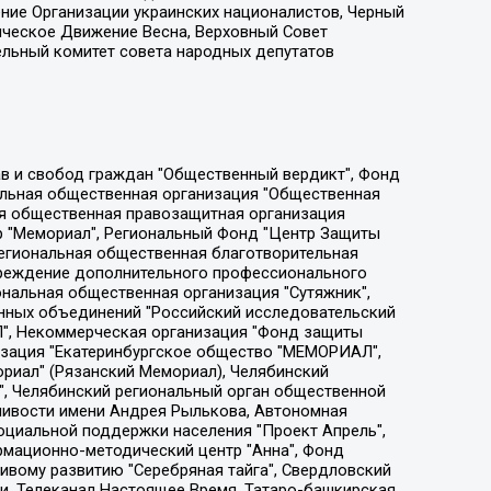
ение Организации украинских националистов, Черный
ическое Движение Весна, Верховный Совет
ельный комитет совета народных депутатов
ции социально-правовых программ "Лилит", Дальневосточное общественное движение "Маяк", Санкт-Петербургская ЛГБТ-инициативная группа "Выход", Инициативная группа ЛГБТ+ "Реверс", Алексеев Андрей Викторович, Бекбулатова Таисия Львовна, Беляев Иван Михайлович, Владыкина Елена Сергеевна, Гельман Марат Александрович, Никульшина Вероника Юрьевна, Толоконникова Надежда Андреевна, Шендерович Виктор Анатольевич, Общество с ограниченной ответственностью "Данное сообщение", Общество с ограниченной ответственностью Издательский дом "Новая глава", Айнбиндер Александра Александровна, Московский комьюнити-центр для ЛГБТ+инициатив, Благотворительный фонд развития филантропии, Deutsche Welle (Германия, Kurt-Schumacher-Strasse 3, 53113 Bonn), Борзунова Мария Михайловна, Воробьев Виктор Викторович, Голубева Анна Львовна, Константинова Алла Михайловна, Малкова Ирина Владимировна, Мурадов Мурад Абдулгалимович, Осетинская Елизавета Николаевна, Понасенков Евгений Николаевич, Ганапольский Матвей Юрьевич, Киселев Евгений Алексеевич, Борухович Ирина Григорьевна, Дремин Иван Тимофеевич, Дубровский Дмитрий Викторович, Красноярская региональная общественная организация поддержки и развития альтернативных образовательных технологий и межкультурных коммуникаций "ИНТЕРРА", Маяковская Екатерина Алексеевна, Фейгин Марк Захарович, Филимонов Андрей Викторович, Дзугкоева Регина Николаевна, Доброхотов Роман Александрович, Дудь Юрий Александрович, Елкин Сергей Владимирович, Кругликов Кирилл Игоревич, Сабунаева Мария Леонидовна, Семенов Алексей Владимирович, Шаинян Карен Багратович, Шульман Екатерина Михайловна, Асафьев Артур Валерьевич, Вахштайн Виктор Семенович, Венедиктов Алексей Алексеевич, Лушникова Екатерина Евгеньевна, Волков Леонид Михайлович, Невзоров Александр Глебович, Пархоменко Сергей Борисович, Сироткин Ярослав Николаевич, Кара-Мурза Владимир Владимирович, Баранова Наталья Владимировна, Гозман Леонид Яковлевич, Кагарлицкий Борис Юльевич, Климарев Михаил Валерьевич, Милов Владимир Станиславович, Автономная некоммерческая организация Краснодарский центр современного искусства "Типография", Моргенштерн Алишер Тагирович, Соболь Любовь Эдуардовна, Общество с ограниченной ответственностью "ЛИЗА НОРМ", Каспаров Гарри Кимович, Ходорковский Михаил Борисович, Общество с ограниченной ответственностью "Апрельские тезисы", Данилович Ирина Брониславовна, Кашин Олег Владимирович, Петров Николай Владимирович, Пивоваров Алексей Владимирович, Соколов Михаил Владимирович, Цветкова Юлия Владимировна, Чичваркин Евгений Александрович, Комитет против пыток/Команда против пыток, Общество с ограниченной ответственностью "Первый научный", Общество с ограниченной ответственностью "Вертолет и ко", Белоцерковская Вероника Борисовна, Кац Максим Евгеньевич, Лазарева Татьяна Юрьевна, Шаведдинов Руслан Табризович, Яшин Илья Валерьевич, Общество с ограниченной ответственностью "Иноагент ААВ", Алешковский Дмитрий Петрович, Альбац Евгения Марковна, Быков Дмитрий Львович, Галямина Юлия Евгеньевна, Лойко Сергей Леонидович, Мартынов Кирилл Константинович, Медведев Сергей Александрович, Крашенинников Федор Геннадиевич, Гордеева Катерина Вл