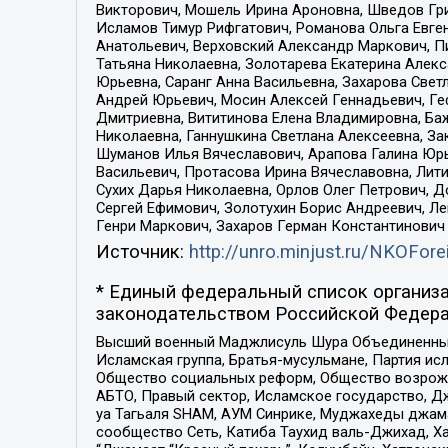
Викторович, Мошель Ирина Ароновна, Шведов Гри
Исламов Тимур Рифгатович, Романова Ольга Евге
Анатольевич, Верховский Александр Маркович, П
Татьяна Николаевна, Золотарева Екатерина Алек
Юрьевна, Саранг Анна Васильевна, Захарова Свет
Андрей Юрьевич, Мосин Алексей Геннадьевич, Ге
Дмитриевна, Вититинова Елена Владимировна, Ба
Николаевна, Ганнушкина Светлана Алексеевна, За
Шуманов Илья Вячеславович, Арапова Галина Юрь
Васильевич, Протасова Ирина Вячеславовна, Лит
Сухих Дарья Николаевна, Орлов Олег Петрович, 
Сергей Ефимович, Золотухин Борис Андреевич, Л
Генри Маркович, Захаров Герман Константинович
Источник:
http://unro.minjust.ru/NKOFore
* Единый федеральный список организа
законодательством Российской Федера
Высший военный Маджлисуль Шура Объединенных с
Исламская группа, Братья-мусульмане, Партия ис
Общество социальных реформ, Общество возрожд
АБТО, Правый сектор, Исламское государство, Д
уа Тагьаля SHAM, АУМ Синрике, Муджахеды джама
сообщество Сеть, Катиба Таухид валь-Джихад, Хай