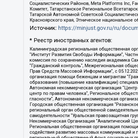
Социалистических Районов, Meta Platforms Inc, 
Комитет, Татарстанское Региональное Всетатар
Татарской Автономной Советской Социалистическ
Красноярского края, Этническое национальное о
Источник:
https://minjust.gov.ru/ru/doc
* Реестр иностранных агентов:
Калининградская региональная общественная организация "Экозащита!-Женсовет", Фонд содействия защите прав и свобод граждан "Общественный вердикт", Фонд "Институт Развития Свободы Информации", Частное учреждение "Информационное агентство МЕМО. РУ", Региональная общественная организация "Общественная комиссия по сохранению наследия академика Сахарова", Фонд поддержки свободы прессы, Санкт-Петербургская общественная правозащитная организация "Гражданский контроль", Межрегиональная общественная организация "Информационно-просветительский центр "Мемориал", Региональный Фонд "Центр Защиты Прав Средств Массовой Информации", с 05.12.2023 Фонд "Центр Защиты Прав Средств массовой информации", Региональная общественная благотворительная организация помощи беженцам и мигрантам "Гражданское содействие", Негосударственное образовательное учреждение дополнительного профессионального образования (повышение квалификации) специалистов "АКАДЕМИЯ ПО ПРАВАМ ЧЕЛОВЕКА", Свердловская региональная общественная организация "Сутяжник", Автономная некоммерческая организация "Центр независимых социологических исследований", Союз общественных объединений "Российский исследовательский центр по правам человека", Региональное общественное учреждение научно-информационный центр "МЕМОРИАЛ", Некоммерческая организация "Фонд защиты гласности", Автономная некоммерческая организация "Институт прав человека", Городская общественная организация "Екатеринбургское общество "МЕМОРИАЛ", Городская общественная организация "Рязанское историко-просветительское и правозащитное общество "Мемориал" (Рязанский Мемориал), Челябинский региональный орган общественной самодеятельности – женское общественное объединение "Женщины Евразии", Челябинский региональный орган общественной самодеятельности "Уральская правозащитная группа", Фонд содействия защите здоровья и социальной справедливости имени Андрея Рылькова, Автономная Некоммерческая Организация "Аналитический Центр Юрия Левады", Автономная некоммерческая организация социальной поддержки населения "Проект Апрель", Региональная общественная организация помощи женщинам и детям, находящимся в кризисной ситуации "Информационно-методический центр "Анна", Фонд содействия развитию массовых коммуникаций и правовому просвещению "Так-так-Так", Фонд содействия устойчивому развитию "Серебряная тайга", Свердловский региональный общественный фонд социальных проектов "Новое время", "Idel.Реалии", Кавказ.Реалии, Крым.Реалии, Телеканал Настоящее Время, Татаро-башкирская служба Радио Свобода (Azatliq Radiosi), Радио Свободная Европа/Радио Свобода (PCE/PC), "Сибирь.Реалии", "Фактограф", Благотворительный фонд помощи осужденным и их семьям, Автономная некоммерческая организация "Институт глобализации и социальных движений", Фонд "В защиту прав заключенных", Частное учреждение "Центр поддержки и содействия развитию средств массовой информации", Пензенский региональный общественный благотворительный фонд "Гражданский союз", "Север.Реалии", Некоммерческая организация Фонд "Правовая инициатива", 