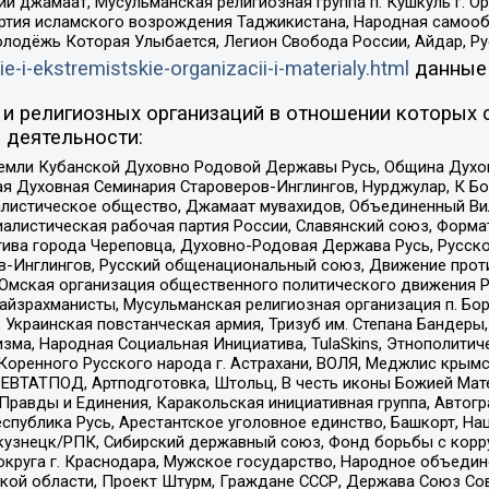
ий джамаат, Мусульманская религиозная группа п. Кушкуль г. 
ртия исламского возрождения Таджикистана, Народная самооб
олодёжь Которая Улыбается, Легион Свобода России, Айдар, Р
ie-i-ekstremistskie-organizacii-i-materialy.html
данные
и религиозных организаций в отношении которых 
 деятельности:
земли Кубанской Духовно Родовой Державы Русь, Община Духо
 Духовная Семинария Староверов-Инглингов, Нурджулар, К Бо
листическое общество, Джамаат мувахидов, Объединенный Вил
иалистическая рабочая партия России, Славянский союз, Форма
ива города Череповца, Духовно-Родовая Держава Русь, Русск
-Инглингов, Русский общенациональный союз, Движение против
 Омская организация общественного политического движения Р
йзрахманисты, Мусульманская религиозная организация п. Бо
краинская повстанческая армия, Тризуб им. Степана Бандеры, Бр
зма, Народная Социальная Инициатива, TulaSkins, Этнополитич
оренного Русского народа г. Астрахани, ВОЛЯ, Меджлис крымс
РЕВТАТПОД, Артподготовка, Штольц, В честь иконы Божией Мате
равды и Единения, Каракольская инициативная группа, Автогра
спублика Русь, Арестантское уголовное единство, Башкорт, Наци
окузнецк/РПК, Сибирский державный союз, Фонд борьбы с кор
округа г. Краснодара, Мужское государство, Народное объедин
ой области, Проект Штурм, Граждане СССР, Держава Союз Сов