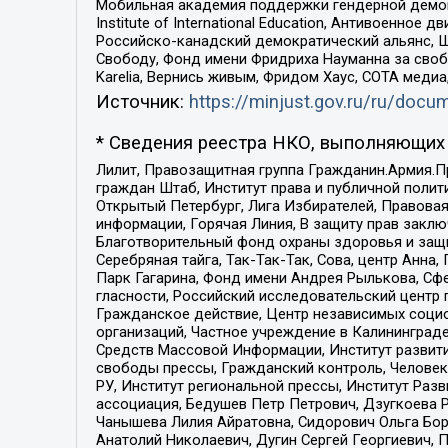
Мобильная академия поддержки гендерной демократи
Institute of International Education, Антивоенн
Российско-канадский демократический альянс, 
Свободу, Фонд имени Фридриха Науманна за свобо
Karelia, Вернись живым, Фридом Хаус, СОТА меди
Источник:
https://minjust.gov.ru/ru/doc
* Сведения реестра НКО, выполняющих 
Лилит, Правозащитная группа Гражданин.Армия.П
граждан Штаб, Институт права и публичной поли
Открытый Петербург, Лига Избирателей, Правова
информации, Горячая Линия, В защиту прав закл
Благотворительный фонд охраны здоровья и защи
Серебряная тайга, Так-Так-Так, Сова, центр Анн
Парк Гагарина, Фонд имени Андрея Рылькова, Сф
гласности, Российский исследовательский центр 
Гражданское действие, Центр независимых соци
организаций, Частное учреждение в Калининград
Средств Массовой Информации, Институт развити
свободы прессы, Гражданский контроль, Человек
РУ, Институт региональной прессы, Институт Ра
ассоциация, Бедушев Петр Петрович, Дзугкоева 
Чанышева Лилия Айратовна, Сидорович Ольга Бори
Анатолий Николаевич, Дугин Сергей Георгиевич, 