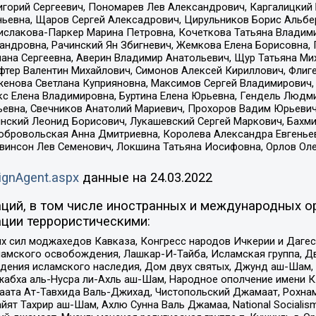
горий Сергеевич, Пономарев Лев Александрович, Каргалицкий 
ньевна, Щаров Сергей Алексадрович, Цирульников Борис Альбер
ислакова-Паркер Марина Петровна, Кочеткова Татьяна Владими
сандровна, Рачинский Ян Збигневич, Жемкова Елена Борисовна,
лана Сергеевна, Аверин Владимир Анатольевич, Щур Татьяна М
фтер Валентин Михайлович, Симонов Алексей Кириллович, Флиг
женова Светлана Куприяновна, Максимов Сергей Владимирович, 
кс Елена Владимировна, Буртина Елена Юрьевна, Гендель Людм
евна, Свечников Анатолий Мариевич, Прохоров Вадим Юрьевич
инский Леонид Борисович, Лукашевский Сергей Маркович, Бахм
Добровольская Анна Дмитриевна, Королева Александра Евгенье
евинсон Лев Семенович, Локшина Татьяна Иосифовна, Орлов Ол
ignAgent.aspx
данные на
24.03.2022
ций, в том числе иностранных и международных ор
ции террористическими:
ил моджахедов Кавказа, Конгресс народов Ичкерии и Дагеста
ламского освобождения, Лашкар-И-Тайба, Исламская группа, Дв
ения исламского наследия, Дом двух святых, Джунд аш-Шам, 
жабха аль-Нусра ли-Ахль аш-Шам, Народное ополчение имени К.
ата Ат-Тавхида Валь-Джихад, Чистопольский Джамаат, Рохнам
ят Тахрир аш-Шам, Ахлю Сунна Валь Джамаа, National Socialism