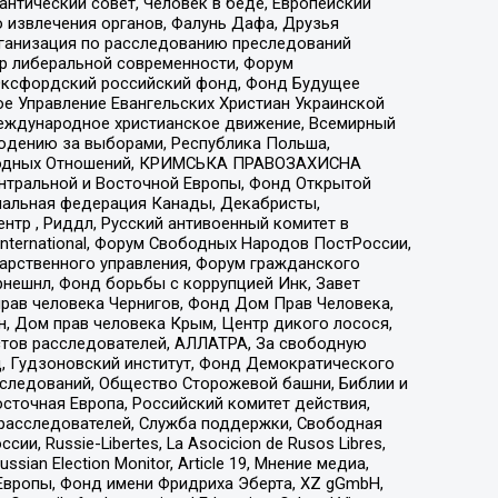
нтический совет, Человек в беде, Европейский
 извлечения органов, Фалунь Дафа, Друзья
рганизация по расследованию преследований
тр либеральной современности, Форум
 Оксфордский российский фонд, Фонд Будущее
е Управление Евангельских Христиан Украинской
еждународное христианское движение, Всемирный
людению за выборами, Республика Польша,
народных Отношений, КРИМСЬКА ПРАВОЗАХИСНА
ы Центральной и Восточной Европы, Фонд Открытой
иональная федерация Канады, Декабристы,
тр , Риддл, Русский антивоенный комитет в
nternational, Форум Свободных Народов ПостРоссии,
дарственного управления, Форум гражданского
рнешнл, Фонд борьбы с коррупцией Инк, Завет
прав человека Чернигов, Фонд Дом Прав Человека,
н, Дом прав человека Крым, Центр дикого лосося,
стов расследователей, АЛЛАТРА, За свободную
д, Гудзоновский институт, Фонд Демократического
сследований, Общество Сторожевой башни, Библии и
сточная Европа, Российский комитет действия,
-расследователей, Служба поддержки, Свободная
 Russie-Libertes, La Asocicion de Rusos Libres,
an Election Monitor, Article 19, Мнение медиа,
Европы, Фонд имени Фридриха Эберта, XZ gGmbH,