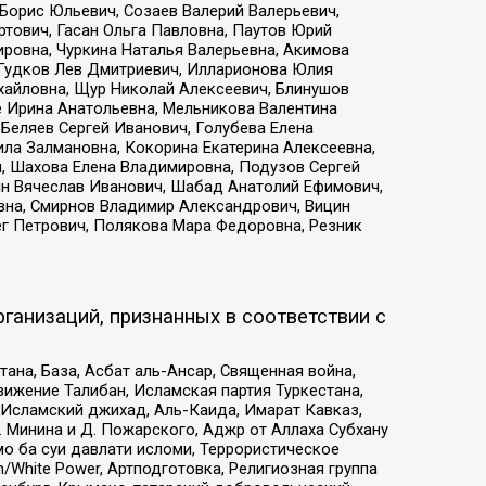
Борис Юльевич, Созаев Валерий Валерьевич,
тович, Гасан Ольга Павловна, Паутов Юрий
ровна, Чуркина Наталья Валерьевна, Акимова
 Гудков Лев Дмитриевич, Илларионова Юлия
ихайловна, Щур Николай Алексеевич, Блинушов
е Ирина Анатольевна, Мельникова Валентина
Беляев Сергей Иванович, Голубева Елена
ила Залмановна, Кокорина Екатерина Алексеевна,
, Шахова Елена Владимировна, Подузов Сергей
ин Вячеслав Иванович, Шабад Анатолий Ефимович,
вна, Смирнов Владимир Александрович, Вицин
ег Петрович, Полякова Мара Федоровна, Резник
ганизаций, признанных в соответствии с
на, База, Асбат аль-Ансар, Священная война,
ижение Талибан, Исламская партия Туркестана,
Исламский джихад, Аль-Каида, Имарат Кавказ,
 Минина и Д. Пожарского, Аджр от Аллаха Субхану
о ба суи давлати исломи, Террористическое
/White Power, Артподготовка, Религиозная группа