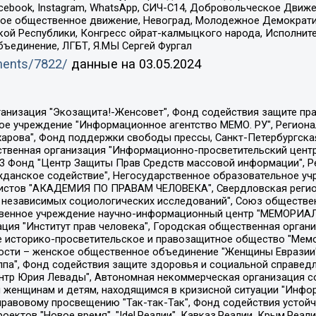
Facebook, Instagram, WhatsApp, СИЧ-С14, Добровольческое Движ
ское общественное движение, Невоград, Молодежное Демократ
ой Республики, Конгресс ойрат-калмыцкого народа, Исполнит
бъединение, ЛГБТ, Я.МЫ Сергей Фургал
uments/7822/
данные на
03.05.2024
Общество с ограниченной ответственностью "Радио Свободная Европа/Радио Свобода", Чешское информационное агентство "MEDIUM-ORIENT", Красноярская региональная общественная организация "Мы против СПИДа", Камалягин Денис Николаевич, Маркелов Сергей Евгеньевич, Пономарев Лев Александрович, Савицкая Людмила Алексеевна, Автономная некоммерческая организация "Центр по работе с проблемой насилия "НАСИЛИЮ.НЕТ", Межрегиональный профессиональный союз работников здравоохранения "Альянс врачей", Юридическое лицо, зарегистрированное в Латвийской Республике, SIA "Medusa Project" (регистрационный номер 40103797863, дата регистрации 10.06.2014), Некоммерческая организация "Фонд по борьбе с коррупцией", Автономная некоммерческая организация "Институт права и публичной политики", Баданин Роман Сергеевич, Гликин Максим Александрович, Железнова Мария Михайловна, Лукьянова Юлия Сергеевна, Маетная Елизавета Витальевна, Маняхин Петр Борисович, Чуракова Ольга Владимировна, Ярош Юлия Петровна, Юридическое лицо "The Insider SIA", зарегистрированное в Риге, Латвийская Республика (дата регистрации 26.06.2015), являющееся администратором доменного имени интернет-издания "The Insider SIA", https://theins.ru, Постернак Алексей Евгеньевич, Рубин Михаил Аркадьевич, Анин Роман Александрович, Юридическое лицо Istories fonds, зарегистрированное в Латвийской Республике (регистрационный номер 50008295751, дата регистрации 24.02.2020), Великовский Дмитрий Александрович, Долинина Ирина Николаевна, Мароховская Алеся Алексеевна, Шлейнов Роман Юрьевич, Шмагун Олеся Валентиновна, Общество с ограниченной ответственностью "Альтаир 2021", Общество с ограниченной ответственностью "Вега 2021", Общество с ограниченной ответственностью "Главный редактор 2021", Общество с ограниченной ответственностью "Ромашки монолит", Важенков Артем Валерьевич, Ивановская областная общественная организация "Центр гендерных исследований", Гурман Юрий Альбертович, Медиапроект "ОВД-Инфо", Егоров Владимир Владимирович, Жилинский Владимир Александрович, Общество с ограниченной ответственностью "ЗП", Иванова София Юрьевна, Карезина Инна Павловна, Кильтау Екатерина Викторовна, Петров Алексей Викторович, Пискунов Сергей Евгеньевич, Смирнов Сергей Сергеевич, Тихонов Михаил Сергеевич, Общество с ограниченной ответственностью "ЖУРНАЛИСТ-ИНОСТРАННЫЙ АГЕНТ", Арапова Галина Юрьевна, Вольтская Татьяна Анатольевна, Американская компания "Mason G.E.S. Anonymous Foundation" (США), являющаяся владельцем интернет-издания https://mnews.world/, Компания "Stichting Bellingcat", зарегистрированная в Нидерландах (дата регистрации 11.07.2018), Захаров Андрей Вячеславович, Клепиковская Екатерина Дмитриевна, Общество с ограниченной ответственностью "МЕМО", Перл Роман Александрович, Симонов Евгений Алексеевич, Соловьева Елена Анатольевна, Сотников Даниил Владимирович, Сурначева Елизавета Дмитриевна, Автономная некоммерческая организация по защите прав человека и информированию населения "Якутия – Наше Мнение", Общество с ограниченной ответственностью "Москоу диджитал медиа", с 26.01.2023 Общество с ограниченной ответственностью "Чайка Белые сады", Ветошкина Валерия Валерьевна, Заговора Максим Александрович, Межрегиональное общественное движение "Российская ЛГБТ - сеть", Оленичев Максим Владимирович, Павлов Иван Юрьевич, Скворцова Елена Сергеевна, Общество с ограниченной ответственностью "Как бы инагент", Кочетков Игорь Викторович, Общество с ограниченной ответственностью "Честные выборы", Еланчик Олег Александрович, Общество с ограниченной ответственностью "Нобелевский призыв", Гималова Регина Эмилевна, Григорьев Андрей Валерьевич, Григорьева Алина Александровна, Ассоциация по содействию защите прав призывников, альтернативнослужащих и военнослужащих "Правозащитная группа "Гражданин.Армия.Право", Хисамова Регина Фаритовна, Автономная некоммерческая организация по реализа