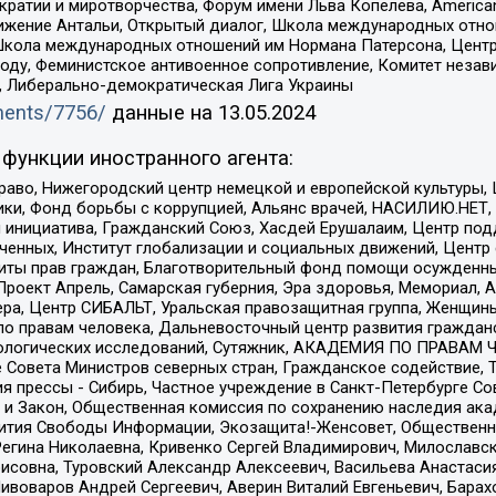
и и миротворчества, Форум имени Льва Копелева, American Counci
ое движение Антальи, Открытый диалог, Школа международных отн
Школа международных отношений им Нормана Патерсона, Центр
ду, Феминистское антивоенное сопротивление, Комитет независ
а, Либерально-демократическая Лига Украины
uments/7756/
данные на
13.05.2024
функции иностранного агента:
раво, Нижегородский центр немецкой и европейской культуры,
тики, Фонд борьбы с коррупцией, Альянс врачей, НАСИЛИЮ.НЕТ,
я инициатива, Гражданский Союз, Хасдей Ерушалаим, Центр по
юченных, Институт глобализации и социальных движений, Цент
ты прав граждан, Благотворительный фонд помощи осужденным
а, Проект Апрель, Самарская губерния, Эра здоровья, Мемориал
ера, Центр СИБАЛЬТ, Уральская правозащитная группа, Женщины
по правам человека, Дальневосточный центр развития гражданс
ологических исследований, Сутяжник, АКАДЕМИЯ ПО ПРАВАМ Ч
е Совета Министров северных стран, Гражданское содействие,
я прессы - Сибирь, Частное учреждение в Санкт-Петербурге С
 и Закон, Общественная комиссия по сохранению наследия ак
звития Свободы Информации, Экозащита!-Женсовет, Общественн
Регина Николаевна, Кривенко Сергей Владимирович, Милославс
совна, Туровский Александр Алексеевич, Васильева Анастасия
Пивоваров Андрей Сергеевич, Аверин Виталий Евгеньевич, Бара