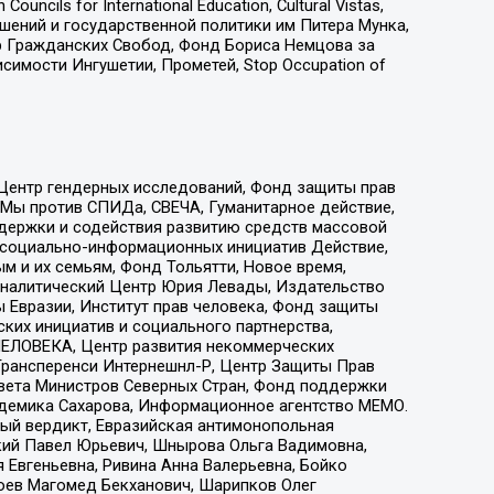
ls for International Education, Cultural Vistas,
ошений и государственной политики им Питера Мунка,
 Гражданских Свобод, Фонд Бориса Немцова за
имости Ингушетии, Прометей, Stop Occupation of
 Центр гендерных исследований, Фонд защиты прав
 Мы против СПИДа, СВЕЧА, Гуманитарное действие,
ддержки и содействия развитию средств массовой
р социально-информационных инициатив Действие,
 и их семьям, Фонд Тольятти, Новое время,
, Аналитический Центр Юрия Левады, Издательство
 Евразии, Институт прав человека, Фонд защиты
ких инициатив и социального партнерства,
ЕЛОВЕКА, Центр развития некоммерческих
 Трансперенси Интернешнл-Р, Центр Защиты Прав
овета Министров Северных Стран, Фонд поддержки
адемика Сахарова, Информационное агентство МЕМО.
ый вердикт, Евразийская антимонопольная
кий Павел Юрьевич, Шнырова Ольга Вадимовна,
 Евгеньевна, Ривина Анна Валерьевна, Бойко
хоев Магомед Бекханович, Шарипков Олег