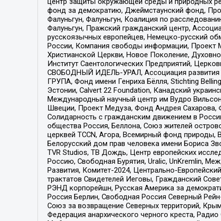
центр защиты окружающей среды и природных ресу
фонд за демократию, Джеймстаунский фонд, Прож
Фалуньгун, Фалуньгун, Коалиция по расследован
Фалуньгун, Пражский гражданский центр, Ассоци
русскоязычных европейцев, Немецко-русский об
России, Компания свободы информации, Проект М
Христианской Церкви, Новое Поколение, Духовн
Институт Саентологических Предприятий, Церков
СВОБОДНЫЙ ИДЕЛЬ-УРАЛ, Ассоциация развития ж
ГРУПА, Фонд имени Генриха Бёлля, Stichting Bellin
Эстонии, Calvert 22 Foundation, Канадский укра
Международный научный центр им Вудро Вильсона
Швеции, Проект Медуза, Фонд Андрея Сахарова, Ф
Солидарность с гражданским движением в России 
общества Россия, Беллона, Союз жителей острово
церквей TCCN, Агора, Всемирный фонд природы, B
Белорусский дом прав человека имени Бориса Зво
TVR Studios, ТВ Дождь, Центр европейских иссл
Россию, Свободная Бурятия, Uralic, UnKremlin, 
Развития, Комитет-2024, Центрально-Европейски
трактатов Свидетелей Иеговы, Гражданский Совет
РЭНД корпорейшн, Русская Америка за демократи
Россия Берлин, Свободная Россия Северный Рейн-В
Союз за возвращение Северных территорий, Крымско
Федерация анархического черного креста, Радио