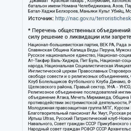
“Джамаат “Красный пахарь”, Колумбайн, Хатлонск
батальон имени Номана Челебиджихана, Азов, Па
Батал-Хаджи Белхороев, Маньяки Культ Убийц, М
Источник:
http://nac.gov.ru/terroristichesk
* Перечень общественных объединений 
силу решение о ликвидации или запрете
Национал-большевистская партия, ВЕК РА, Рада 
Славянская Община Капища Веды Перуна, Мужская
Русское национальное единство, Национал-социа
Ат-Такфир Валь-Хиджра, Пит Буль, Национал-соц
народа, Национальная Социалистическая Инициат
Инглистической церкви Православных Староверов
свободе совести и о религиозных объединениях,
Клуб Болельщиков Футбольного Клуба Динамо, Фа
Щелковского района, Правый сектор, УНА - УНСО, У
Религиозное объединение последователей инглии
объединение Атака, Мечеть Мирмамеда, Община К
противодействии экстремистской деятельности, 
Молодежная правозащитная группа МПГ, Курсом П
Благотворительный пансионат Ак Умут, Русская ре
Иртыш Ultras, Русский Патриотический клуб-Нов
Навального, Совет граждан СССР Прикубанского 
Народный совет граждан РСФСР СССР Архангельск