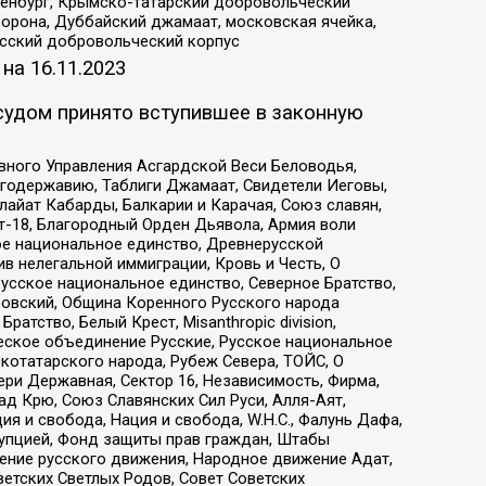
Оренбург, Крымско-татарский добровольческий
орона, Дуббайский джамаат, московская ячейка,
усский добровольческий корпус
 на
16.11.2023
судом принято вступившее в законную
вного Управления Асгардской Веси Беловодья,
годержавию, Таблиги Джамаат, Свидетели Иеговы,
айат Кабарды, Балкарии и Карачая, Союз славян,
т-18, Благородный Орден Дьявола, Армия воли
ое национальное единство, Древнерусской
 нелегальной иммиграции, Кровь и Честь, О
усское национальное единство, Северное Братство,
ровский, Община Коренного Русского народа
атство, Белый Крест, Misanthropic division,
еское объединение Русские, Русское национальное
котатарского народа, Рубеж Севера, ТОЙС, О
ри Державная, Сектор 16, Независимость, Фирма,
д Крю, Союз Славянских Сил Руси, Алля-Аят,
я и свобода, Нация и свобода, W.H.С., Фалунь Дафа,
рупцией, Фонд защиты прав граждан, Штабы
ение русского движения, Народное движение Адат,
етских Светлых Родов, Совет Советских