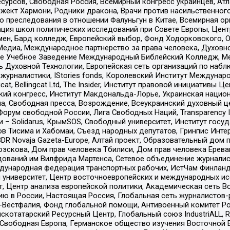
рсов, Свободная Россия, Всемирный конгресс украинцев, Атла
ект Хармони, Родники дракона, Врачи против насильственного
ию преследования в отношении Фалуньгун в Китае, Всемирная о
ация школ политических исследований при Совете Европы, Цен
мен, Бард колледж, Европейский выбор, Фонд Ходорковского,
едиа, Международное партнерство за права человека, Духовно
ое Учебное Заведение Международный Библейский Колледж, М
ь Духовной Технологии, Европейская сеть организаций по наб
урналистики, IStories fonds, Королевский Институт Между
gcat, Bellingcat Ltd, The Insider, Институт правовой инициатив
инский конгресс, Институт Макдональда-Лорье, Украинская нац
, Свободная пресса, Возрождение, Всеукраинский духовный цен
орум свободной России, Лига Свободных Наций, Transparеncy I
– Solidarus, КрымSOS, Свободный университет, Институт госу
в Тисима и Хабомаи, Съезд народных депутатов, Гринпис Инте
DR Novaja Gazeta-Europe, Алтай проект, Образовательный дом 
зскова, Дом прав человека Тбилиси, Дом прав человека Ерева
едований им Вилфрида Мартенса, Сетевое объединение журнали
Международная федерация транспортных рабочих, ИстЧам Финлан
й университет, Центр восточноевропейских и международных и
, Центр анализа европейской политики, Академическая сеть Во
ю в России, Настоящая Россия, Глобальная сеть журналистов
естфалия, Фонд глобальной помощи, Антивоенный комитет России,
татарский Ресурсный Центр, Глобальный союз IndustriALL, Russi
 Свободная Европа, Германское общество изучения Восточной 