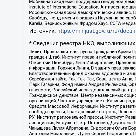
Мобильная академия поддержки гендерной демократи
Institute of International Education, Антивоенн
Российско-канадский демократический альянс, 
Свободу, Фонд имени Фридриха Науманна за свобо
Karelia, Вернись живым, Фридом Хаус, СОТА меди
Источник:
https://minjust.gov.ru/ru/doc
* Сведения реестра НКО, выполняющих 
Лилит, Правозащитная группа Гражданин.Армия.П
граждан Штаб, Институт права и публичной поли
Открытый Петербург, Лига Избирателей, Правова
информации, Горячая Линия, В защиту прав закл
Благотворительный фонд охраны здоровья и защи
Серебряная тайга, Так-Так-Так, Сова, центр Анн
Парк Гагарина, Фонд имени Андрея Рылькова, Сф
гласности, Российский исследовательский центр 
Гражданское действие, Центр независимых соци
организаций, Частное учреждение в Калининград
Средств Массовой Информации, Институт развити
свободы прессы, Гражданский контроль, Человек
РУ, Институт региональной прессы, Институт Ра
ассоциация, Бедушев Петр Петрович, Дзугкоева 
Чанышева Лилия Айратовна, Сидорович Ольга Бори
Анатолий Николаевич, Дугин Сергей Георгиевич, 