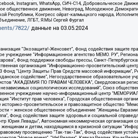
Facebook, Instagram, WhatsApp, СИЧ-С14, Добровольческое Движ
ское общественное движение, Невоград, Молодежное Демократ
ой Республики, Конгресс ойрат-калмыцкого народа, Исполнит
бъединение, ЛГБТ, Я.МЫ Сергей Фургал
uments/7822/
данные на
03.05.2024
Общество с ограниченной ответственностью "Радио Свободная Европа/Радио Свобода", Чешское информационное агентство "MEDIUM-ORIENT", Красноярская региональная общественная организация "Мы против СПИДа", Камалягин Денис Николаевич, Маркелов Сергей Евгеньевич, Пономарев Лев Александрович, Савицкая Людмила Алексеевна, Автономная некоммерческая организация "Центр по работе с проблемой насилия "НАСИЛИЮ.НЕТ", Межрегиональный профессиональный союз работников здравоохранения "Альянс врачей", Юридическое лицо, зарегистрированное в Латвийской Республике, SIA "Medusa Project" (регистрационный номер 40103797863, дата регистрации 10.06.2014), Некоммерческая организация "Фонд по борьбе с коррупцией", Автономная некоммерческая организация "Институт права и публичной политики", Баданин Роман Сергеевич, Гликин Максим Александрович, Железнова Мария Михайловна, Лукьянова Юлия Сергеевна, Маетная Елизавета Витальевна, Маняхин Петр Борисович, Чуракова Ольга Владимировна, Ярош Юлия Петровна, Юридическое лицо "The Insider SIA", зарегистрированное в Риге, Латвийская Республика (дата регистрации 26.06.2015), являющееся администратором доменного имени интернет-издания "The Insider SIA", https://theins.ru, Постернак Алексей Евгеньевич, Рубин Михаил Аркадьевич, Анин Роман Александрович, Юридическое лицо Istories fonds, зарегистрированное в Латвийской Республике (регистрационный номер 50008295751, дата регистрации 24.02.2020), Великовский Дмитрий Александрович, Долинина Ирина Николаевна, Мароховская Алеся Алексеевна, Шлейнов Роман Юрьевич, Шмагун Олеся Валентиновна, Общество с ограниченной ответственностью "Альтаир 2021", Общество с ограниченной ответственностью "Вега 2021", Общество с ограниченной ответственностью "Главный редактор 2021", Общество с ограниченной ответственностью "Ромашки монолит", Важенков Артем Валерьевич, Ивановская областная общественная организация "Центр гендерных исследований", Гурман Юрий Альбертович, Медиапроект "ОВД-Инфо", Егоров Владимир Владимирович, Жилинский Владимир Александрович, Общество с ограниченной ответственностью "ЗП", Иванова София Юрьевна, Карезина Инна Павловна, Кильтау Екатерина Викторовна, Петров Алексей Викторович, Пискунов Сергей Евгеньевич, Смирнов Сергей Сергеевич, Тихонов Михаил Сергеевич, Общество с ограниченной ответственностью "ЖУРНАЛИСТ-ИНОСТРАННЫЙ АГЕНТ", Арапова Галина Юрьевна, Вольтская Татьяна Анатольевна, Американская компания "Mason G.E.S. Anonymous Foundation" (США), являющаяся владельцем интернет-издания https://mnews.world/, Компания "Stichting Bellingcat", зарегистрированная в Нидерландах (дата регистрации 11.07.2018), Захаров Андрей Вячеславович, Клепиковская Екатерина Дмитриевна, Общество с ограниченной ответственностью "МЕМО", Перл Роман Александрович, Симонов Евгений Алексеевич, Соловьева Елена Анатольевна, Сотников Даниил Владимирович, Сурначева Елизавета Дмитриевна, Автономная некоммерческая организация по защите прав человека и информированию населения "Якутия – Наше Мнение", Общество с ограниченной ответственностью "Москоу диджитал медиа", с 26.01.2023 Общество с ограниченной ответственностью "Чайка Белые сады", Ветошкина Валерия Валерьевна, Заговора Максим Александрович, Межрегиональное общественное движение "Российская ЛГБТ - сеть", Оленичев Максим Владимирович, Павлов Иван Юрьевич, Скворцова Елена Сергеевна, Общество с ограниченной ответственностью "Как бы инагент", Кочетков Игорь Викторович, Общество с ограниченной ответственностью "Честные выборы", Еланчик Олег Александрович, Общество с ограниченной ответственностью "Нобелевский призыв", Гималова Регина Эмилевна, Григорьев Андрей Валерьевич, Григорьева Алина Александровна, Ассоциация по содействию защите прав призывников, альтернативнослужащих и военнослужащих "Правозащитная группа "Гражданин.Армия.Право", Хисамова Регина Фаритовна, Автономная некоммерческая организация по реализа