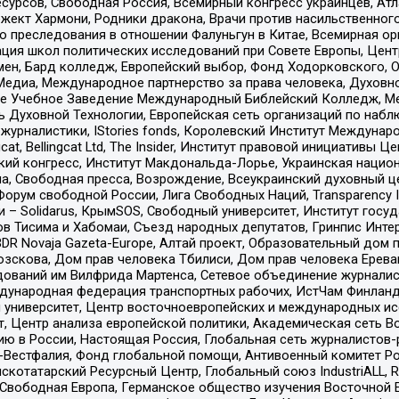
рсов, Свободная Россия, Всемирный конгресс украинцев, Атла
ект Хармони, Родники дракона, Врачи против насильственного
ию преследования в отношении Фалуньгун в Китае, Всемирная о
ация школ политических исследований при Совете Европы, Цен
мен, Бард колледж, Европейский выбор, Фонд Ходорковского,
едиа, Международное партнерство за права человека, Духовно
ое Учебное Заведение Международный Библейский Колледж, М
ь Духовной Технологии, Европейская сеть организаций по наб
урналистики, IStories fonds, Королевский Институт Между
gcat, Bellingcat Ltd, The Insider, Институт правовой инициатив
инский конгресс, Институт Макдональда-Лорье, Украинская нац
, Свободная пресса, Возрождение, Всеукраинский духовный цен
орум свободной России, Лига Свободных Наций, Transparеncy I
– Solidarus, КрымSOS, Свободный университет, Институт госу
в Тисима и Хабомаи, Съезд народных депутатов, Гринпис Инте
DR Novaja Gazeta-Europe, Алтай проект, Образовательный дом 
зскова, Дом прав человека Тбилиси, Дом прав человека Ерева
едований им Вилфрида Мартенса, Сетевое объединение журнали
Международная федерация транспортных рабочих, ИстЧам Финлан
й университет, Центр восточноевропейских и международных и
, Центр анализа европейской политики, Академическая сеть Во
ю в России, Настоящая Россия, Глобальная сеть журналистов
естфалия, Фонд глобальной помощи, Антивоенный комитет России,
татарский Ресурсный Центр, Глобальный союз IndustriALL, Russi
 Свободная Европа, Германское общество изучения Восточной 