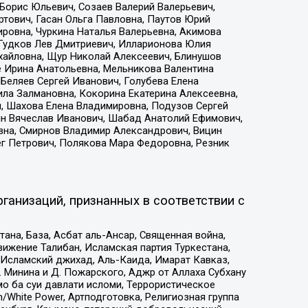
Борис Юльевич, Созаев Валерий Валерьевич,
тович, Гасан Ольга Павловна, Паутов Юрий
ровна, Чуркина Наталья Валерьевна, Акимова
 Гудков Лев Дмитриевич, Илларионова Юлия
ихайловна, Щур Николай Алексеевич, Блинушов
е Ирина Анатольевна, Мельникова Валентина
Беляев Сергей Иванович, Голубева Елена
ила Залмановна, Кокорина Екатерина Алексеевна,
, Шахова Елена Владимировна, Подузов Сергей
ин Вячеслав Иванович, Шабад Анатолий Ефимович,
вна, Смирнов Владимир Александрович, Вицин
ег Петрович, Полякова Мара Федоровна, Резник
ганизаций, признанных в соответствии с
на, База, Асбат аль-Ансар, Священная война,
ижение Талибан, Исламская партия Туркестана,
Исламский джихад, Аль-Каида, Имарат Кавказ,
 Минина и Д. Пожарского, Аджр от Аллаха Субхану
о ба суи давлати исломи, Террористическое
/White Power, Артподготовка, Религиозная группа