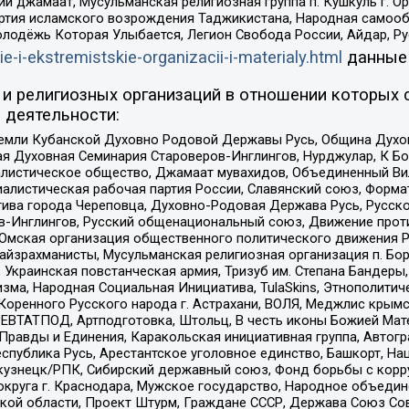
ий джамаат, Мусульманская религиозная группа п. Кушкуль г. 
ртия исламского возрождения Таджикистана, Народная самооб
олодёжь Которая Улыбается, Легион Свобода России, Айдар, Р
ie-i-ekstremistskie-organizacii-i-materialy.html
данные
и религиозных организаций в отношении которых 
 деятельности:
земли Кубанской Духовно Родовой Державы Русь, Община Духо
 Духовная Семинария Староверов-Инглингов, Нурджулар, К Бо
листическое общество, Джамаат мувахидов, Объединенный Вил
иалистическая рабочая партия России, Славянский союз, Форма
ива города Череповца, Духовно-Родовая Держава Русь, Русск
-Инглингов, Русский общенациональный союз, Движение против
 Омская организация общественного политического движения Р
йзрахманисты, Мусульманская религиозная организация п. Бо
краинская повстанческая армия, Тризуб им. Степана Бандеры, Бр
зма, Народная Социальная Инициатива, TulaSkins, Этнополитич
оренного Русского народа г. Астрахани, ВОЛЯ, Меджлис крымс
РЕВТАТПОД, Артподготовка, Штольц, В честь иконы Божией Мате
равды и Единения, Каракольская инициативная группа, Автогра
спублика Русь, Арестантское уголовное единство, Башкорт, Наци
окузнецк/РПК, Сибирский державный союз, Фонд борьбы с кор
округа г. Краснодара, Мужское государство, Народное объедин
ой области, Проект Штурм, Граждане СССР, Держава Союз Сов