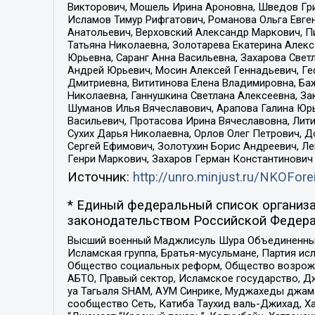
Викторович, Мошель Ирина Ароновна, Шведов Гри
Исламов Тимур Рифгатович, Романова Ольга Евге
Анатольевич, Верховский Александр Маркович, П
Татьяна Николаевна, Золотарева Екатерина Алек
Юрьевна, Саранг Анна Васильевна, Захарова Свет
Андрей Юрьевич, Мосин Алексей Геннадьевич, Ге
Дмитриевна, Вититинова Елена Владимировна, Ба
Николаевна, Ганнушкина Светлана Алексеевна, За
Шуманов Илья Вячеславович, Арапова Галина Юрь
Васильевич, Протасова Ирина Вячеславовна, Лит
Сухих Дарья Николаевна, Орлов Олег Петрович, 
Сергей Ефимович, Золотухин Борис Андреевич, Л
Генри Маркович, Захаров Герман Константинович
Источник:
http://unro.minjust.ru/NKOFore
* Единый федеральный список организа
законодательством Российской Федера
Высший военный Маджлисуль Шура Объединенных с
Исламская группа, Братья-мусульмане, Партия ис
Общество социальных реформ, Общество возрожд
АБТО, Правый сектор, Исламское государство, Д
уа Тагьаля SHAM, АУМ Синрике, Муджахеды джама
сообщество Сеть, Катиба Таухид валь-Джихад, Хай