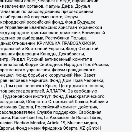
нтический совет, Человек в беде, Европейский
 извлечения органов, Фалунь Дафа, Друзья
рганизация по расследованию преследований
тр либеральной современности, Форум
 Оксфордский российский фонд, Фонд Будущее
е Управление Евангельских Христиан Украинской
еждународное христианское движение, Всемирный
людению за выборами, Республика Польша,
народных Отношений, КРИМСЬКА ПРАВОЗАХИСНА
ы Центральной и Восточной Европы, Фонд Открытой
иональная федерация Канады, Декабристы,
тр , Риддл, Русский антивоенный комитет в
nternational, Форум Свободных Народов ПостРоссии,
дарственного управления, Форум гражданского
рнешнл, Фонд борьбы с коррупцией Инк, Завет
прав человека Чернигов, Фонд Дом Прав Человека,
н, Дом прав человека Крым, Центр дикого лосося,
стов расследователей, АЛЛАТРА, За свободную
д, Гудзоновский институт, Фонд Демократического
сследований, Общество Сторожевой башни, Библии и
сточная Европа, Российский комитет действия,
-расследователей, Служба поддержки, Свободная
 Russie-Libertes, La Asocicion de Rusos Libres,
an Election Monitor, Article 19, Мнение медиа,
Европы, Фонд имени Фридриха Эберта, XZ gGmbH,