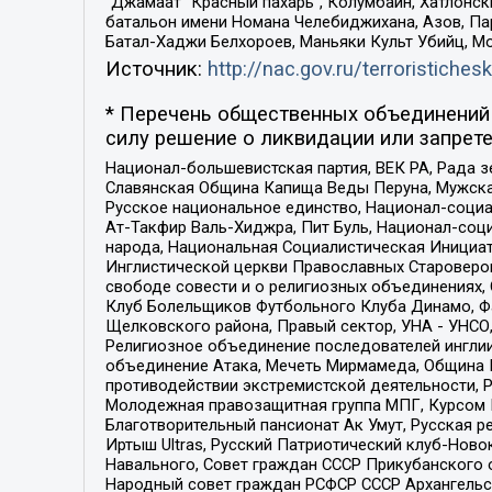
“Джамаат “Красный пахарь”, Колумбайн, Хатлонск
батальон имени Номана Челебиджихана, Азов, Па
Батал-Хаджи Белхороев, Маньяки Культ Убийц, М
Источник:
http://nac.gov.ru/terroristichesk
* Перечень общественных объединений 
силу решение о ликвидации или запрете
Национал-большевистская партия, ВЕК РА, Рада 
Славянская Община Капища Веды Перуна, Мужская
Русское национальное единство, Национал-социа
Ат-Такфир Валь-Хиджра, Пит Буль, Национал-соц
народа, Национальная Социалистическая Инициат
Инглистической церкви Православных Староверов
свободе совести и о религиозных объединениях,
Клуб Болельщиков Футбольного Клуба Динамо, Фа
Щелковского района, Правый сектор, УНА - УНСО, У
Религиозное объединение последователей инглии
объединение Атака, Мечеть Мирмамеда, Община К
противодействии экстремистской деятельности, 
Молодежная правозащитная группа МПГ, Курсом П
Благотворительный пансионат Ак Умут, Русская ре
Иртыш Ultras, Русский Патриотический клуб-Нов
Навального, Совет граждан СССР Прикубанского 
Народный совет граждан РСФСР СССР Архангельск