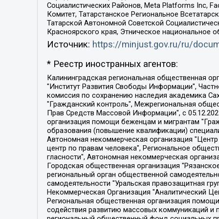
Социалистических Районов, Meta Platforms Inc, 
Комитет, Татарстанское Региональное Всетатар
Татарской Автономной Советской Социалистическ
Красноярского края, Этническое национальное о
Источник:
https://minjust.gov.ru/ru/doc
* Реестр иностранных агентов:
Калининградская региональная общественная организация "Экозащита!-Женсовет", Фонд содействия защите прав и свобод граждан "Общественный вердикт", Фонд "Институт Развития Свободы Информации", Частное учреждение "Информационное агентство МЕМО. РУ", Региональная общественная организация "Общественная комиссия по сохранению наследия академика Сахарова", Фонд поддержки свободы прессы, Санкт-Петербургская общественная правозащитная организация "Гражданский контроль", Межрегиональная общественная организация "Информационно-просветительский центр "Мемориал", Региональный Фонд "Центр Защиты Прав Средств Массовой Информации", с 05.12.2023 Фонд "Центр Защиты Прав Средств массовой информации", Региональная общественная благотворительная организация помощи беженцам и мигрантам "Гражданское содействие", Негосударственное образовательное учреждение дополнительного профессионального образования (повышение квалификации) специалистов "АКАДЕМИЯ ПО ПРАВАМ ЧЕЛОВЕКА", Свердловская региональная общественная организация "Сутяжник", Автономная некоммерческая организация "Центр независимых социологических исследований", Союз общественных объединений "Российский исследовательский центр по правам человека", Региональное общественное учреждение научно-информационный центр "МЕМОРИАЛ", Некоммерческая организация "Фонд защиты гласности", Автономная некоммерческая организация "Институт прав человека", Городская общественная организация "Екатеринбургское общество "МЕМОРИАЛ", Городская общественная организация "Рязанское историко-просветительское и правозащитное общество "Мемориал" (Рязанский Мемориал), Челябинский региональный орган общественной самодеятельности – женское общественное объединение "Женщины Евразии", Челябинский региональный орган общественной самодеятельности "Уральская правозащитная группа", Фонд содействия защите здоровья и социальной справедливости имени Андрея Рылькова, Автономная Некоммерческая Организация "Аналитический Центр Юрия Левады", Автономная некоммерческая организация социальной поддержки населения "Проект Апрель", Региональная общественная организация помощи женщинам и детям, находящимся в кризисной ситуации "Информационно-методический центр "Анна", Фонд содействия развитию массовых коммуникаций и правовому просвещению "Так-так-Так", Фонд содействия устойчивому развитию "Серебряная тайга", Свердловский региональный общественный фонд социальных проектов "Новое время", "Idel.Реалии", Кавказ.Реалии, Крым.Реалии, Телеканал Настоящее Время, Татаро-башкирская служба Радио Свобода (Azatliq Radiosi), Радио Свободная Европа/Радио Свобода (PCE/PC), "Сибирь.Реалии", "Фактограф", Благотворительный фонд помощи осужденным и их семьям, Автономная некоммерческая организация "Институт глобализации и социальных движений", Фонд "В защиту прав заключенных", Частное учреждение "Центр поддержки и содействия развитию средств массовой информации", Пензенский региональный общественный благотворительный фонд "Гражданский союз", "Север.Реалии", Некоммерческая организация Фонд "Правовая инициатива", 