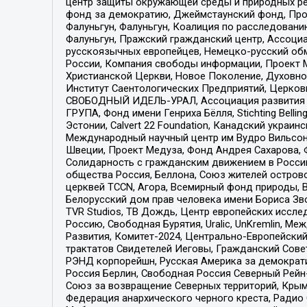
центр защиты окружающей среды и природных ресу
фонд за демократию, Джеймстаунский фонд, Прож
Фалуньгун, Фалуньгун, Коалиция по расследован
Фалуньгун, Пражский гражданский центр, Ассоци
русскоязычных европейцев, Немецко-русский об
России, Компания свободы информации, Проект М
Христианской Церкви, Новое Поколение, Духовн
Институт Саентологических Предприятий, Церков
СВОБОДНЫЙ ИДЕЛЬ-УРАЛ, Ассоциация развития ж
ГРУПА, Фонд имени Генриха Бёлля, Stichting Bellin
Эстонии, Calvert 22 Foundation, Канадский укра
Международный научный центр им Вудро Вильсона
Швеции, Проект Медуза, Фонд Андрея Сахарова, Ф
Солидарность с гражданским движением в России 
общества Россия, Беллона, Союз жителей острово
церквей TCCN, Агора, Всемирный фонд природы, B
Белорусский дом прав человека имени Бориса Зво
TVR Studios, ТВ Дождь, Центр европейских иссл
Россию, Свободная Бурятия, Uralic, UnKremlin, 
Развития, Комитет-2024, Центрально-Европейски
трактатов Свидетелей Иеговы, Гражданский Совет
РЭНД корпорейшн, Русская Америка за демократи
Россия Берлин, Свободная Россия Северный Рейн-В
Союз за возвращение Северных территорий, Крымско
Федерация анархического черного креста, Радио