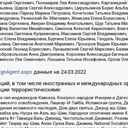
горий Сергеевич, Пономарев Лев Александрович, Каргалицкий 
ньевна, Щаров Сергей Алексадрович, Цирульников Борис Альбер
ислакова-Паркер Марина Петровна, Кочеткова Татьяна Владими
сандровна, Рачинский Ян Збигневич, Жемкова Елена Борисовна,
лана Сергеевна, Аверин Владимир Анатольевич, Щур Татьяна М
фтер Валентин Михайлович, Симонов Алексей Кириллович, Флиг
женова Светлана Куприяновна, Максимов Сергей Владимирович, 
кс Елена Владимировна, Буртина Елена Юрьевна, Гендель Людм
евна, Свечников Анатолий Мариевич, Прохоров Вадим Юрьевич
инский Леонид Борисович, Лукашевский Сергей Маркович, Бахм
Добровольская Анна Дмитриевна, Королева Александра Евгенье
евинсон Лев Семенович, Локшина Татьяна Иосифовна, Орлов Ол
ignAgent.aspx
данные на
24.03.2022
ций, в том числе иностранных и международных ор
ции террористическими:
ил моджахедов Кавказа, Конгресс народов Ичкерии и Дагеста
ламского освобождения, Лашкар-И-Тайба, Исламская группа, Дв
ения исламского наследия, Дом двух святых, Джунд аш-Шам, 
жабха аль-Нусра ли-Ахль аш-Шам, Народное ополчение имени К.
ата Ат-Тавхида Валь-Джихад, Чистопольский Джамаат, Рохнам
ят Тахрир аш-Шам, Ахлю Сунна Валь Джамаа, National Socialism