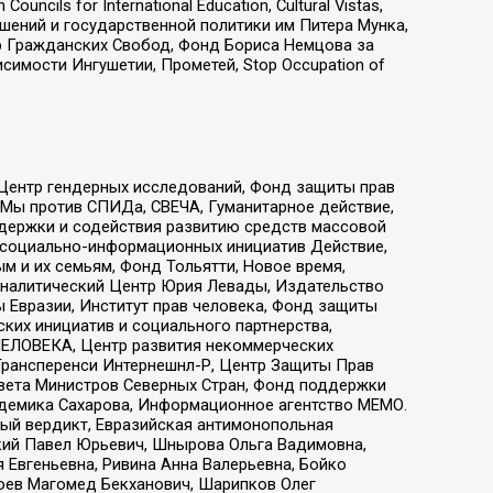
ls for International Education, Cultural Vistas,
ошений и государственной политики им Питера Мунка,
 Гражданских Свобод, Фонд Бориса Немцова за
имости Ингушетии, Прометей, Stop Occupation of
 Центр гендерных исследований, Фонд защиты прав
 Мы против СПИДа, СВЕЧА, Гуманитарное действие,
ддержки и содействия развитию средств массовой
р социально-информационных инициатив Действие,
 и их семьям, Фонд Тольятти, Новое время,
, Аналитический Центр Юрия Левады, Издательство
 Евразии, Институт прав человека, Фонд защиты
ких инициатив и социального партнерства,
ЕЛОВЕКА, Центр развития некоммерческих
 Трансперенси Интернешнл-Р, Центр Защиты Прав
овета Министров Северных Стран, Фонд поддержки
адемика Сахарова, Информационное агентство МЕМО.
ый вердикт, Евразийская антимонопольная
кий Павел Юрьевич, Шнырова Ольга Вадимовна,
 Евгеньевна, Ривина Анна Валерьевна, Бойко
хоев Магомед Бекханович, Шарипков Олег