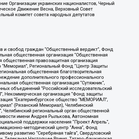
ение Организации украинских националистов, Черный
ическое Движение Весна, Верховный Совет
ельный комитет совета народных депутатов
ции социально-правовых программ "Лилит", Дальневосточное общественное движение "Маяк", Санкт-Петербургская ЛГБТ-инициативная группа "Выход", Инициативная группа ЛГБТ+ "Реверс", Алексеев Андрей Викторович, Бекбулатова Таисия Львовна, Беляев Иван Михайлович, Владыкина Елена Сергеевна, Гельман Марат Александрович, Никульшина Вероника Юрьевна, Толоконникова Надежда Андреевна, Шендерович Виктор Анатольевич, Общество с ограниченной ответственностью "Данное сообщение", Общество с ограниченной ответственностью Издательский дом "Новая глава", Айнбиндер Александра Александровна, Московский комьюнити-центр для ЛГБТ+инициатив, Благотворительный фонд развития филантропии, Deutsche Welle (Германия, Kurt-Schumacher-Strasse 3, 53113 Bonn), Борзунова Мария Михайловна, Воробьев Виктор Викторович, Голубева Анна Львовна, Константинова Алла Михайловна, Малкова Ирина Владимировна, Мурадов Мурад Абдулгалимович, Осетинская Елизавета Николаевна, Понасенков Евгений Николаевич, Ганапольский Матвей Юрьевич, Киселев Евгений Алексеевич, Борухович Ирина Григорьевна, Дремин Иван Тимофеевич, Дубровский Дмитрий Викторович, Красноярская региональная общественная организация поддержки и развития альтернативных образовательных технологий и межкультурных коммуникаций "ИНТЕРРА", Маяковская Екатерина Алексеевна, Фейгин Марк Захарович, Филимонов Андрей Викторович, Дзугкоева Регина Николаевна, Доброхотов Роман Александрович, Дудь Юрий Александрович, Елкин Сергей Владимирович, Кругликов Кирилл Игоревич, Сабунаева Мария Леонидовна, Семенов Алексей Владимирович, Шаинян Карен Багратович, Шульман Екатерина Михайловна, Асафьев Артур Валерьевич, Вахштайн Виктор Семенович, Венедиктов Алексей Алексеевич, Лушникова Екатерина Евгеньевна, Волков Леонид Михайлович, Невзоров Александр Глебович, Пархоменко Сергей Борисович, Сироткин Ярослав Николаевич, Кара-Мурза Владимир Владимирович, Баранова Наталья Владимировна, Гозман Леонид Яковлевич, Кагарлицкий Борис Юльевич, Климарев Михаил Валерьевич, Милов Владимир Станиславович, Автономная некоммерческая организация Краснодарский центр современного искусства "Типография", Моргенштерн Алишер Тагирович, Соболь Любовь Эдуардовна, Общество с ограниченной ответственностью "ЛИЗА НОРМ", Каспаров Гарри Кимович, Ходорковский Михаил Борисович, Общество с ограниченной ответственностью "Апрельские тезисы", Данилович Ирина Брониславовна, Кашин Олег Владимирович, Петров Николай Владимирович, Пивоваров Алексей Владимирович, Соколов Михаил Владимирович, Цветкова Юлия Владимировна, Чичваркин Евгений Александрович, Комитет против пыток/Команда против пыток, Общество с ограниченной ответственностью "Первый научный", Общество с ограниченной ответственностью "Вертолет и ко", Белоцерковская Вероника Борисовна, Кац Максим Евгеньевич, Лазарева Татьяна Юрьевна, Шаведдинов Руслан Табризович, Яшин Илья Валерьевич, Общество с ограниченной ответственностью "Иноагент ААВ", Алешковский Дмитрий Петрович, Альбац Евгения Марковна, Быков Дмитрий Львович, Галямина Юлия Евгеньевна, Лойко Сергей Леонидович, Мартынов Кирилл Константинович, Медведев Сергей Александрович, Крашенинников Федор Геннадиевич, Гордеева Катерина Вл