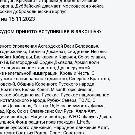
Оренбург, Крымско-татарский добровольческий
орона, Дуббайский джамаат, московская ячейка,
усский добровольческий корпус
 на
16.11.2023
судом принято вступившее в законную
вного Управления Асгардской Веси Беловодья,
годержавию, Таблиги Джамаат, Свидетели Иеговы,
айат Кабарды, Балкарии и Карачая, Союз славян,
т-18, Благородный Орден Дьявола, Армия воли
ое национальное единство, Древнерусской
 нелегальной иммиграции, Кровь и Честь, О
усское национальное единство, Северное Братство,
ровский, Община Коренного Русского народа
атство, Белый Крест, Misanthropic division,
еское объединение Русские, Русское национальное
котатарского народа, Рубеж Севера, ТОЙС, О
ри Державная, Сектор 16, Независимость, Фирма,
д Крю, Союз Славянских Сил Руси, Алля-Аят,
я и свобода, Нация и свобода, W.H.С., Фалунь Дафа,
рупцией, Фонд защиты прав граждан, Штабы
ение русского движения, Народное движение Адат,
етских Светлых Родов, Совет Советских