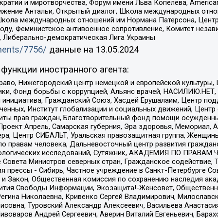
и и миротворчества, Форум имени Льва Копелева, American Counci
ое движение Антальи, Открытый диалог, Школа международных отн
Школа международных отношений им Нормана Патерсона, Центр
ду, Феминистское антивоенное сопротивление, Комитет независ
а, Либерально-демократическая Лига Украины
uments/7756/
данные на
13.05.2024
функции иностранного агента:
раво, Нижегородский центр немецкой и европейской культуры,
тики, Фонд борьбы с коррупцией, Альянс врачей, НАСИЛИЮ.НЕТ,
я инициатива, Гражданский Союз, Хасдей Ерушалаим, Центр по
юченных, Институт глобализации и социальных движений, Цент
ты прав граждан, Благотворительный фонд помощи осужденным
а, Проект Апрель, Самарская губерния, Эра здоровья, Мемориал
ера, Центр СИБАЛЬТ, Уральская правозащитная группа, Женщины
по правам человека, Дальневосточный центр развития гражданс
ологических исследований, Сутяжник, АКАДЕМИЯ ПО ПРАВАМ Ч
е Совета Министров северных стран, Гражданское содействие,
я прессы - Сибирь, Частное учреждение в Санкт-Петербурге С
 и Закон, Общественная комиссия по сохранению наследия ак
звития Свободы Информации, Экозащита!-Женсовет, Общественн
Регина Николаевна, Кривенко Сергей Владимирович, Милославс
совна, Туровский Александр Алексеевич, Васильева Анастасия
Пивоваров Андрей Сергеевич, Аверин Виталий Евгеньевич, Бара