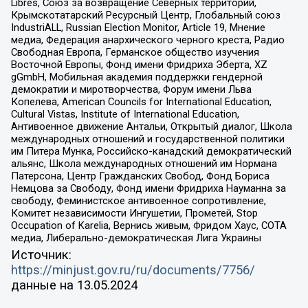
Libres, Союз за возвращение Северных территорий,
Крымскотатарский Ресурсный Центр, Глобальный союз
IndustriALL, Russian Election Monitor, Article 19, Мнение
медиа, Федерация анархического черного креста, Радио
Свободная Европа, Германское общество изучения
Восточной Европы, Фонд имени Фридриха Эберта, XZ
gGmbH, Мобильная академия поддержки гендерной
демократии и миротворчества, Форум имени Льва
Копелева, American Councils for International Education,
Cultural Vistas, Institute of International Education,
Антивоенное движение Антальи, Открытый диалог, Школа
международных отношений и государственной политики
им Питера Мунка, Российско-канадский демократический
альянс, Школа международных отношений им Нормана
Патерсона, Центр Гражданских Свобод, Фонд Бориса
Немцова за Свободу, Фонд имени Фридриха Науманна за
свободу, Феминистское антивоенное сопротивление,
Комитет независимости Ингушетии, Прометей, Stop
Occupation of Karelia, Вернись живым, Фридом Хаус, СОТА
медиа, Либерально-демократическая Лига Украины
Источник:
https://minjust.gov.ru/ru/documents/7756/
данные на
13.05.2024