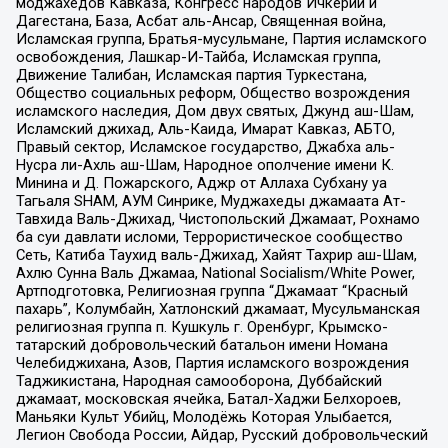
моджахедов Кавказа, Конгресс народов Ичкерии и
Дагестана, База, Асбат аль-Ансар, Священная война,
Исламская группа, Братья-мусульмане, Партия исламского
освобождения, Лашкар-И-Тайба, Исламская группа,
Движение Талибан, Исламская партия Туркестана,
Общество социальных реформ, Общество возрождения
исламского наследия, Дом двух святых, Джунд аш-Шам,
Исламский джихад, Аль-Каида, Имарат Кавказ, АБТО,
Правый сектор, Исламское государство, Джабха аль-
Нусра ли-Ахль аш-Шам, Народное ополчение имени К.
Минина и Д. Пожарского, Аджр от Аллаха Субхану уа
Тагьаля SHAM, АУМ Синрике, Муджахеды джамаата Ат-
Тавхида Валь-Джихад, Чистопольский Джамаат, Рохнамо
ба суи давлати исломи, Террористическое сообщество
Сеть, Катиба Таухид валь-Джихад, Хайят Тахрир аш-Шам,
Ахлю Сунна Валь Джамаа, National Socialism/White Power,
Артподготовка, Религиозная группа “Джамаат “Красный
пахарь”, Колумбайн, Хатлонский джамаат, Мусульманская
религиозная группа п. Кушкуль г. Оренбург, Крымско-
татарский добровольческий батальон имени Номана
Челебиджихана, Азов, Партия исламского возрождения
Таджикистана, Народная самооборона, Дуббайский
джамаат, московская ячейка, Батал-Хаджи Белхороев,
Маньяки Культ Убийц, Молодёжь Которая Улыбается,
Легион Свобода России, Айдар, Русский добровольческий