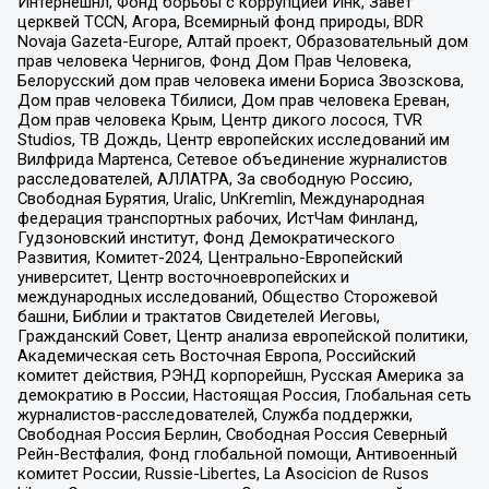
Интернешнл, Фонд борьбы с коррупцией Инк, Завет
церквей TCCN, Агора, Всемирный фонд природы, BDR
Novaja Gazeta-Europe, Алтай проект, Образовательный дом
прав человека Чернигов, Фонд Дом Прав Человека,
Белорусский дом прав человека имени Бориса Звозскова,
Дом прав человека Тбилиси, Дом прав человека Ереван,
Дом прав человека Крым, Центр дикого лосося, TVR
Studios, ТВ Дождь, Центр европейских исследований им
Вилфрида Мартенса, Сетевое объединение журналистов
расследователей, АЛЛАТРА, За свободную Россию,
Свободная Бурятия, Uralic, UnKremlin, Международная
федерация транспортных рабочих, ИстЧам Финланд,
Гудзоновский институт, Фонд Демократического
Развития, Комитет-2024, Центрально-Европейский
университет, Центр восточноевропейских и
международных исследований, Общество Сторожевой
башни, Библии и трактатов Свидетелей Иеговы,
Гражданский Совет, Центр анализа европейской политики,
Академическая сеть Восточная Европа, Российский
комитет действия, РЭНД корпорейшн, Русская Америка за
демократию в России, Настоящая Россия, Глобальная сеть
журналистов-расследователей, Служба поддержки,
Свободная Россия Берлин, Свободная Россия Северный
Рейн-Вестфалия, Фонд глобальной помощи, Антивоенный
комитет России, Russie-Libertes, La Asocicion de Rusos