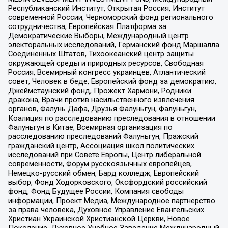
Республиканский Институт, Открытая Россия, Институт
современной России, Черноморский фонд регионального
сотрудничества, Европейская Платформа за
Демократические Выборы, Международный центр
электоральных исследований, Германский фонд Маршалла
Соединенных Штатов, Тихоокеанский центр защиты
окружающей среды и природных ресурсов, Свободная
Россия, Всемирный конгресс украинцев, Атлантический
совет, Человек в беде, Европейский фонд за демократию,
Джеймстаунский фонд, Прожект Хармони, Родники
дракона, Врачи против насильственного извлечения
органов, Фалунь Дафа, Друзья Фалуньгун, Фалуньгун,
Коалиция по расследованию преследования в отношении
Фалуньгун в Китае, Всемирная организация по
расследованию преследований Фалуньгун, Пражский
гражданский центр, Ассоциация школ политических
исследований при Совете Европы, Центр либеральной
современности, Форум русскоязычных европейцев,
Немецко-русский обмен, Бард колледж, Европейский
выбор, Фонд Ходорковского, Оксфордский российский
фонд, Фонд Будущее России, Компания свободы
информации, Проект Медиа, Международное партнерство
за права человека, Духовное Управление Евангельских
Христиан Украинской Христианской Церкви, Новое
Поколение, Духовное Учебное Заведение Международный