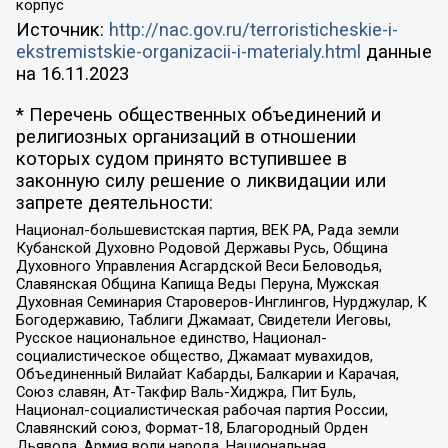
корпус
Источник:
http://nac.gov.ru/terroristicheskie-i-
ekstremistskie-organizacii-i-materialy.html
данные
на
16.11.2023
* Перечень общественных объединений и
религиозных организаций в отношении
которых судом принято вступившее в
законную силу решение о ликвидации или
запрете деятельности:
Национал-большевистская партия, ВЕК РА, Рада земли
Кубанской Духовно Родовой Державы Русь, Община
Духовного Управления Асгардской Веси Беловодья,
Славянская Община Капища Веды Перуна, Мужская
Духовная Семинария Староверов-Инглингов, Нурджулар, К
Богодержавию, Таблиги Джамаат, Свидетели Иеговы,
Русское национальное единство, Национал-
социалистическое общество, Джамаат мувахидов,
Объединенный Вилайат Кабарды, Балкарии и Карачая,
Союз славян, Ат-Такфир Валь-Хиджра, Пит Буль,
Национал-социалистическая рабочая партия России,
Славянский союз, Формат-18, Благородный Орден
Дьявола, Армия воли народа, Национальная