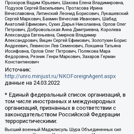
Прохоров Вадим Юрьевич, Шахова Елена Владимировна,
Подузов Сергей Васильевич, Протасова Ирина
Вячеславовна, Литинский Леонид Борисович, Лукашевский
Сергей Маркович, Бахмин Вячеслав Иванович, Шабад
Анатолий Ефимович, Сухих Дарья Николаевна, Орлов Олег
Петрович, Добровольская Анна Дмитриевна, Королева
Александра Евгеньевна, Смирнов Владимир
Александрович, Вицин Сергей Ефимович, Золотухин Борис
Андреевич, Левинсон Лев Семенович, Локшина Татьяна
Иосифовна, Орлов Олег Петрович, Полякова Мара
Федоровна, Резник Генри Маркович, Захаров Герман
Константинович
Источник:
http://unro.minjust.ru/NKOForeignAgent.aspx
данные на
24.03.2022
* Единый федеральный список организаций, в
том числе иностранных и международных
организаций, признанных в соответствии с
законодательством Российской Федерации
террористическими:
Высший военный Маджлисуль Шура Объединенных сил