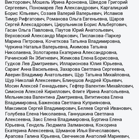
Викторович, Мошель Ирина Ароновна, Шведов Григорий
Сергеевич, Пономарев Лев Александрович, Каргалицкий
Борис Юльевич, Созаев Валерий Валерьевич, Исламов
Тимур Рифгатович, Романова Ольга Евгеньевна, Щаров
Сергей Алексадрович, Цирульников Борис Альбертович,
Гасан Ольга Павловна, Паутов Юрий Анатольевич,
Верховский Александр Маркович, Пислакова-Паркер
Марина Петровна, Кочеткова Татьяна Владимировна,
Чуркина Наталья Валерьевна, Акимова Татьяна
Николаевна, Золотарева Екатерина Александровна,
Рачинский Ян Збигневич, Жемкова Елена Борисовна,
Гудков Лев Дмитриевич, Илларионова Юлия Юрьевна,
Саранг Анна Васильевна, Захарова Светлана Сергеевна,
Аверин Владимир Анатольевич, Щур Татьяна Михайловна,
Щур Николай Алексеевич, Блинушов Андрей Юрьевич,
Мосин Алексей Геннадьевич, Гефтер Валентин Михайлович,
Симонов Алексей Кириллович, Флиге Ирина Анатольевна,
Мельникова Валентина Дмитриевна, Вититинова Елена
Владимировна, Баженова Светлана Куприяновна,
Максимов Сергей Владимирович, Беляев Сергей Иванович,
Голубева Елена Николаевна, Ганнушкина Светлана
Алексеевна, Закс Елена Владимировна, Буртина Елена
Юрьевна, Гендель Людмила Залмановна, Кокорина
Екатерина Алексеевна, Шуманов Илья Вячеславович,
Арапова Галина Юрьевна, Свечников Анатолий Мариевич,