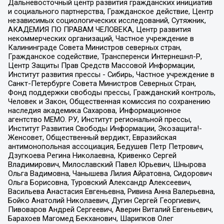
Дальневосточный центр развития гражданских инициатив
и социального партнерства, Гражданское действие, Центр
независимых социологических исследований, Сутяжник,
АКАДЕМИЯ ПО ПРАВАМ ЧЕЛОВЕКА, Центр развития
некоммерческих организаций, Частное учреждение в
Калининграде Совета Министров северных стран,
Гражданское содействие, Трансперенси Интернешнл-Р,
Центр Защиты Прав Средств Массовой Информации,
Институт развития прессы - Сибирь, Частное учреждение в
Санкт-Петербурге Совета Министров Северных Стран,
Фонд поддержки свободы прессы, Гражданский контроль,
Человек и Закон, Общественная комиссия по сохранению
наследия академика Сахарова, Информационное
агентство МЕМО. РУ, Институт региональной прессы,
Институт Развития Свободы Информации, Экозащита!-
Женсовет, Общественный вердикт, Евразийская
антимонопольная ассоциация, Бедушев Петр Петрович,
Дзугкоева Регина Николаевна, Кривенко Сергей
Владимирович, Милославский Павел Юрьевич, Шнырова
Ольга Вадимовна, Чанышева Лилия Айратовна, Сидорович
Ольга Борисовна, Туровский Александр Алексеевич,
Васильева Анастасия Евгеньевна, Ривина Анна Валерьевна,
Бойко Анатолий Николаевич, Дугин Сергей Георгиевич,
Пивоваров Андрей Сергеевич, Аверин Виталий Евгеньевич,
Барахоев Магомед Бекханович, Шарипков Олег