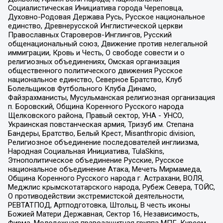
Социалистическая Инициатива города Череповца,
Духовно-Родовая Держава Русь, Русское национальное
единство, Древнерусской Инглистической церкви
Православных Староверов-Инглингов, Русский
общенациональный союз, Движение против нелегальной
иммиграции, Кровь и Честь, О свободе совести и о
религиозных объединениях, Омская организация
общественного политического движения Русское
национальное единство, Северное Братство, Клуб
Болельщиков Футбольного Клуба Динамо,
Файзрахманисты, Мусульманская религиозная организация
п. Боровский, Община Коренного Русского народа
Щелковского района, Правый сектор, УНА - УНСО,
Украинская повстанческая армия, Тризуб им. Степана
Бандеры, Братство, Белый Крест, Misanthropic division,
Религиозное объединение последователей инглиизма,
Народная Социальная Инициатива, TulaSkins,
Этнополитическое объединение Русские, Русское
национальное объединение Атака, Мечеть Мирмамеда,
Община Коренного Русского народа г. Астрахани, ВОЛЯ,
Меджлис крымскотатарского народа, Рубеж Севера, ТОЙС,
О противодействии экстремистской деятельности,
РЕВТАТПОД, Артподготовка, Штольц, В честь иконы
Божией Матери Державная, Сектор 16, Независимость,