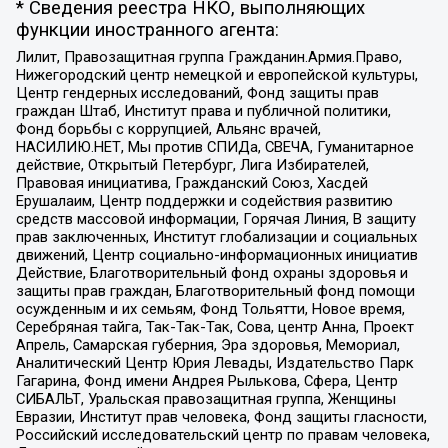
* Сведения реестра НКО, выполняющих
функции иностранного агента:
Лилит, Правозащитная группа Гражданин.Армия.Право,
Нижегородский центр немецкой и европейской культуры,
Центр гендерных исследований, Фонд защиты прав
граждан Штаб, Институт права и публичной политики,
Фонд борьбы с коррупцией, Альянс врачей,
НАСИЛИЮ.НЕТ, Мы против СПИДа, СВЕЧА, Гуманитарное
действие, Открытый Петербург, Лига Избирателей,
Правовая инициатива, Гражданский Союз, Хасдей
Ерушалаим, Центр поддержки и содействия развитию
средств массовой информации, Горячая Линия, В защиту
прав заключенных, Институт глобализации и социальных
движений, Центр социально-информационных инициатив
Действие, Благотворительный фонд охраны здоровья и
защиты прав граждан, Благотворительный фонд помощи
осужденным и их семьям, Фонд Тольятти, Новое время,
Серебряная тайга, Так-Так-Так, Сова, центр Анна, Проект
Апрель, Самарская губерния, Эра здоровья, Мемориал,
Аналитический Центр Юрия Левады, Издательство Парк
Гагарина, Фонд имени Андрея Рылькова, Сфера, Центр
СИБАЛЬТ, Уральская правозащитная группа, Женщины
Евразии, Институт прав человека, Фонд защиты гласности,
Российский исследовательский центр по правам человека,