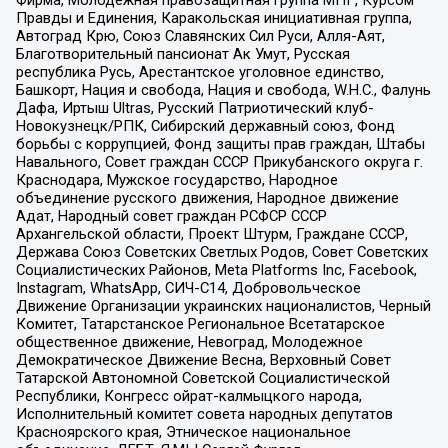
Фирма, Молодежная правозащитная группа МПГ, Курсом
Правды и Единения, Каракольская инициативная группа,
Автоград Крю, Союз Славянских Сил Руси, Алля-Аят,
Благотворительный пансионат Ак Умут, Русская
республика Русь, Арестантское уголовное единство,
Башкорт, Нация и свобода, Нация и свобода, W.H.С., Фалунь
Дафа, Иртыш Ultras, Русский Патриотический клуб-
Новокузнецк/РПК, Сибирский державный союз, Фонд
борьбы с коррупцией, Фонд защиты прав граждан, Штабы
Навального, Совет граждан СССР Прикубанского округа г.
Краснодара, Мужское государство, Народное
объединение русского движения, Народное движение
Адат, Народный совет граждан РСФСР СССР
Архангельской области, Проект Штурм, Граждане СССР,
Держава Союз Советских Светлых Родов, Совет Советских
Социалистических Районов, Meta Platforms Inc, Facebook,
Instagram, WhatsApp, СИЧ-С14, Добровольческое
Движение Организации украинских националистов, Черный
Комитет, Татарстанское Региональное Всетатарское
общественное движение, Невоград, Молодежное
Демократическое Движение Весна, Верховный Совет
Татарской Автономной Советской Социалистической
Республики, Конгресс ойрат-калмыцкого народа,
Исполнительный комитет совета народных депутатов
Красноярского края, Этническое национальное