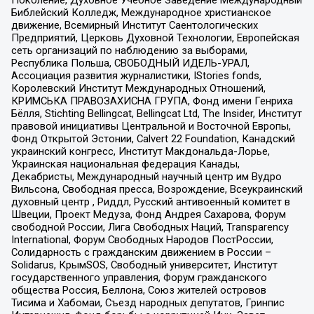
Библейский Колледж, Международное христианское
движение, Всемирный Институт Саентологических
Предприятий, Церковь Духовной Технологии, Европейская
сеть организаций по наблюдению за выборами,
Республика Польша, СВОБОДНЫЙ ИДЕЛЬ-УРАЛ,
Ассоциация развития журналистики, IStories fonds,
Королевский Институт Международных Отношений,
КРИМСЬКА ПРАВОЗАХИСНА ГРУПА, Фонд имени Генриха
Бёлля, Stichting Bellingcat, Bellingcat Ltd, The Insider, Институт
правовой инициативы Центральной и Восточной Европы,
Фонд Открытой Эстонии, Calvert 22 Foundation, Канадский
украинский конгресс, Институт Макдональда-Лорье,
Украинская национальная федерация Канады,
Декабристы, Международный научный центр им Вудро
Вильсона, Свободная пресса, Возрождение, Всеукраинский
духовный центр , Риддл, Русский антивоенный комитет в
Швеции, Проект Медуза, Фонд Андрея Сахарова, Форум
свободной России, Лига Свободных Наций, Transparеncy
International, Форум Свободных Народов ПостРоссии,
Солидарность с гражданским движением в России –
Solidarus, КрымSOS, Свободный университет, Институт
государственного управления, Форум гражданского
общества Россия, Беллона, Союз жителей островов
Тисима и Хабомаи, Съезд народных депутатов, Гринпис