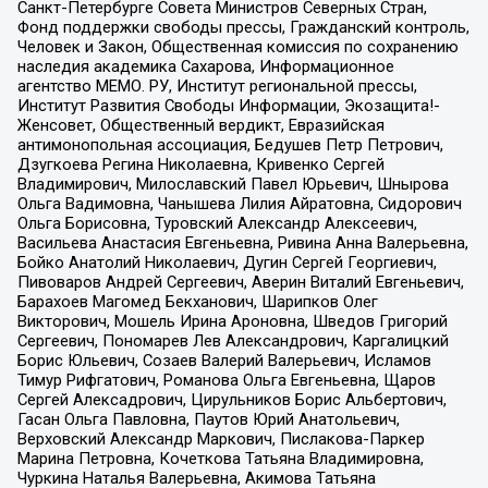
Санкт-Петербурге Совета Министров Северных Стран,
Фонд поддержки свободы прессы, Гражданский контроль,
Человек и Закон, Общественная комиссия по сохранению
наследия академика Сахарова, Информационное
агентство МЕМО. РУ, Институт региональной прессы,
Институт Развития Свободы Информации, Экозащита!-
Женсовет, Общественный вердикт, Евразийская
антимонопольная ассоциация, Бедушев Петр Петрович,
Дзугкоева Регина Николаевна, Кривенко Сергей
Владимирович, Милославский Павел Юрьевич, Шнырова
Ольга Вадимовна, Чанышева Лилия Айратовна, Сидорович
Ольга Борисовна, Туровский Александр Алексеевич,
Васильева Анастасия Евгеньевна, Ривина Анна Валерьевна,
Бойко Анатолий Николаевич, Дугин Сергей Георгиевич,
Пивоваров Андрей Сергеевич, Аверин Виталий Евгеньевич,
Барахоев Магомед Бекханович, Шарипков Олег
Викторович, Мошель Ирина Ароновна, Шведов Григорий
Сергеевич, Пономарев Лев Александрович, Каргалицкий
Борис Юльевич, Созаев Валерий Валерьевич, Исламов
Тимур Рифгатович, Романова Ольга Евгеньевна, Щаров
Сергей Алексадрович, Цирульников Борис Альбертович,
Гасан Ольга Павловна, Паутов Юрий Анатольевич,
Верховский Александр Маркович, Пислакова-Паркер
Марина Петровна, Кочеткова Татьяна Владимировна,
Чуркина Наталья Валерьевна, Акимова Татьяна