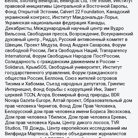
Бёлля, Stichting Bellingcat, Bellingcat Ltd, The Insider, Институт
правовой инициативы Центральной и Восточной Европы,
Фонд Открытой Эстонии, Calvert 22 Foundation, Канадский
украинский конгресс, Институт Макдональда-Лорье,
Украинская национальная федерация Канады,
Декабристы, Международный научный центр им Вудро
Вильсона, Свободная пресса, Возрождение, Всеукраинский
духовный центр , Риддл, Русский антивоенный комитет в
Швеции, Проект Медуза, Фонд Андрея Сахарова, Форум
свободной России, Лига Свободных Наций, Transparеncy
International, Форум Свободных Народов ПостРоссии,
Солидарность с гражданским движением в России –
Solidarus, КрымSOS, Свободный университет, Институт
государственного управления, Форум гражданского
общества Россия, Беллона, Союз жителей островов
Тисима и Хабомаи, Съезд народных депутатов, Гринпис
Интернешнл, Фонд борьбы с коррупцией Инк, Завет
церквей TCCN, Агора, Всемирный фонд природы, BDR
Novaja Gazeta-Europe, Алтай проект, Образовательный дом
прав человека Чернигов, Фонд Дом Прав Человека,
Белорусский дом прав человека имени Бориса Звозскова,
Дом прав человека Тбилиси, Дом прав человека Ереван,
Дом прав человека Крым, Центр дикого лосося, TVR
Studios, ТВ Дождь, Центр европейских исследований им
Вилфрида Мартенса, Сетевое объединение журналистов