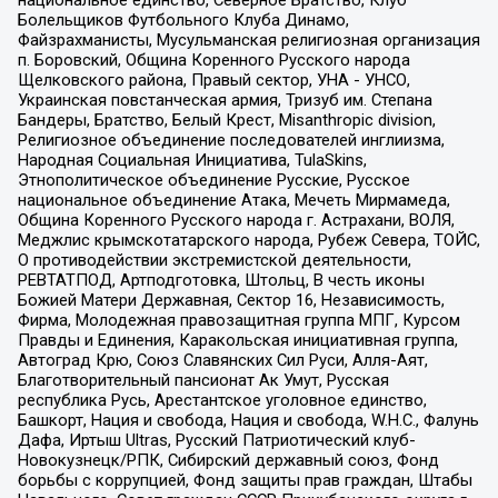
национальное единство, Северное Братство, Клуб
Болельщиков Футбольного Клуба Динамо,
Файзрахманисты, Мусульманская религиозная организация
п. Боровский, Община Коренного Русского народа
Щелковского района, Правый сектор, УНА - УНСО,
Украинская повстанческая армия, Тризуб им. Степана
Бандеры, Братство, Белый Крест, Misanthropic division,
Религиозное объединение последователей инглиизма,
Народная Социальная Инициатива, TulaSkins,
Этнополитическое объединение Русские, Русское
национальное объединение Атака, Мечеть Мирмамеда,
Община Коренного Русского народа г. Астрахани, ВОЛЯ,
Меджлис крымскотатарского народа, Рубеж Севера, ТОЙС,
О противодействии экстремистской деятельности,
РЕВТАТПОД, Артподготовка, Штольц, В честь иконы
Божией Матери Державная, Сектор 16, Независимость,
Фирма, Молодежная правозащитная группа МПГ, Курсом
Правды и Единения, Каракольская инициативная группа,
Автоград Крю, Союз Славянских Сил Руси, Алля-Аят,
Благотворительный пансионат Ак Умут, Русская
республика Русь, Арестантское уголовное единство,
Башкорт, Нация и свобода, Нация и свобода, W.H.С., Фалунь
Дафа, Иртыш Ultras, Русский Патриотический клуб-
Новокузнецк/РПК, Сибирский державный союз, Фонд
борьбы с коррупцией, Фонд защиты прав граждан, Штабы