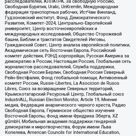
расследователей, АЛЛАТРА, За свободную Россию,
Свободная Бурятия, Uralic, UnKremlin, Международная
федерация транспортных рабочих, ИстЧам Финланд,
Гудзоновский институт, Фонд Демократического
Развития, Комитет-2024, Центрально-Европейский
университет, Центр восточноевропейских и
международных исследований, Общество Сторожевой
башни, Библии и трактатов Свидетелей Иеговы,
Гражданский Совет, Центр анализа европейской политики,
Академическая сеть Восточная Европа, Российский
комитет действия, РЭНД корпорейшн, Русская Америка за
демократию в России, Настоящая Россия, Глобальная сеть
журналистов-расследователей, Служба поддержки,
Свободная Россия Берлин, Свободная Россия Северный
Рейн-Вестфалия, Фонд глобальной помощи, Антивоенный
комитет России, Russie-Libertes, La Asocicion de Rusos
Libres, Союз за возвращение Северных территорий,
Крымскотатарский Ресурсный Центр, Глобальный союз
IndustriALL, Russian Election Monitor, Article 19, Мнение
медиа, Федерация анархического черного креста, Радио
Свободная Европа, Германское общество изучения
Восточной Европы, Фонд имени Фридриха Эберта, XZ
gGmbH, Мобильная академия поддержки гендерной
демократии и миротворчества, Форум имени Льва
Копелева, American Councils for International Education,