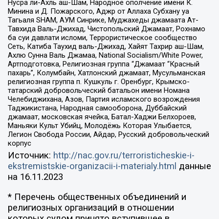
Нусра ли-Ахль аш-Шам, Народное ополчение имени К.
Минина и Д. Пожарского, Аджр от Аллаха Субхану уа
Тагьаля SHAM, АУМ Синрике, Муджахеды джамаата Ат-
Тавхида Валь-Джихад, Чистопольский Джамаат, Рохнамо
ба суи давлати исломи, Террористическое сообщество
Сеть, Катиба Таухид валь-Джихад, Хайят Тахрир аш-Шам,
Ахлю Сунна Валь Джамаа, National Socialism/White Power,
Артподготовка, Религиозная группа “Джамаат “Красный
пахарь”, Колумбайн, Хатлонский джамаат, Мусульманская
религиозная группа п. Кушкуль г. Оренбург, Крымско-
татарский добровольческий батальон имени Номана
Челебиджихана, Азов, Партия исламского возрождения
Таджикистана, Народная самооборона, Дуббайский
джамаат, московская ячейка, Батал-Хаджи Белхороев,
Маньяки Культ Убийц, Молодёжь Которая Улыбается,
Легион Свобода России, Айдар, Русский добровольческий
корпус
Источник:
http://nac.gov.ru/terroristicheskie-i-
ekstremistskie-organizacii-i-materialy.html
данные
на
16.11.2023
* Перечень общественных объединений и
религиозных организаций в отношении
которых судом принято вступившее в