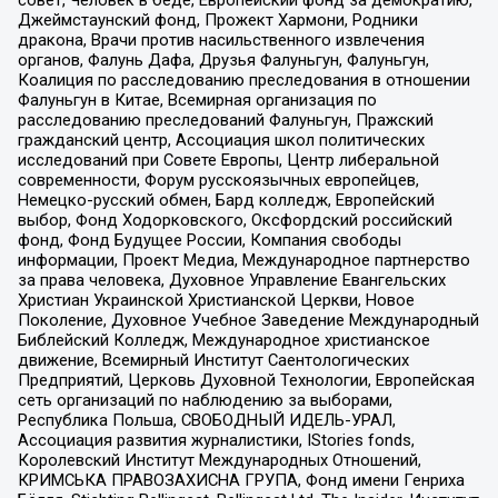
Джеймстаунский фонд, Прожект Хармони, Родники
дракона, Врачи против насильственного извлечения
органов, Фалунь Дафа, Друзья Фалуньгун, Фалуньгун,
Коалиция по расследованию преследования в отношении
Фалуньгун в Китае, Всемирная организация по
расследованию преследований Фалуньгун, Пражский
гражданский центр, Ассоциация школ политических
исследований при Совете Европы, Центр либеральной
современности, Форум русскоязычных европейцев,
Немецко-русский обмен, Бард колледж, Европейский
выбор, Фонд Ходорковского, Оксфордский российский
фонд, Фонд Будущее России, Компания свободы
информации, Проект Медиа, Международное партнерство
за права человека, Духовное Управление Евангельских
Христиан Украинской Христианской Церкви, Новое
Поколение, Духовное Учебное Заведение Международный
Библейский Колледж, Международное христианское
движение, Всемирный Институт Саентологических
Предприятий, Церковь Духовной Технологии, Европейская
сеть организаций по наблюдению за выборами,
Республика Польша, СВОБОДНЫЙ ИДЕЛЬ-УРАЛ,
Ассоциация развития журналистики, IStories fonds,
Королевский Институт Международных Отношений,
КРИМСЬКА ПРАВОЗАХИСНА ГРУПА, Фонд имени Генриха