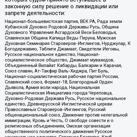
законную силу решение о ликвидации или
запрете деятельности:
Национал-большевистская партия, ВЕК РА, Рада земли
Кубанской Духовно Родовой Державы Русь, Община
Духовного Управления Асгардской Веси Беловодья,
Славянская Община Капища Веды Перуна, Мужская
Духовная Семинария Староверов-Инглингов, Нурджулар, К
Богодержавию, Таблиги Джамаат, Свидетели Иеговы,
Русское национальное единство, Национал-
социалистическое общество, Джамаат мувахидов,
Объединенный Вилайат Кабарды, Балкарии и Карачая,
Союз славян, Ат-Такфир Валь-Хиджра, Пит Буль,
Национал-социалистическая рабочая партия России,
Славянский союз, Формат-18, Благородный Орден
Дьявола, Армия воли народа, Национальная
Социалистическая Инициатива города Череповца,
Духовно-Родовая Держава Русь, Русское национальное
единство, Древнерусской Инглистической церкви
Православных Староверов-Инглингов, Русский
общенациональный союз, Движение против нелегальной
иммиграции, Кровь и Честь, О свободе совести и о
религиозных объединениях, Омская организация
общественного политического движения Русское