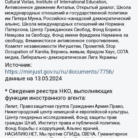
Cultural Vistas, Institute of International Education,
Антивоенное движение Антальи, Открытый диалог, Школа
международных отношений и государственной политики
им Питера Мунка, Российско-канадский демократический
альянс, Школа международных отношений им Нормана
Патерсона, Центр Гражданских Свобод, Фонд Бориса
Немцова за Свободу, Фонд имени Фридриха Науманна за
свободу, Феминистское антивоенное сопротивление,
Комитет независимости Ингушетии, Прометей, Stop
Occupation of Karelia, Вернись живым, Фридом Хаус, СОТА
медиа, Либерально-демократическая Лига Украины
Источник:
https://minjust.gov.ru/ru/documents/7756/
данные на
13.05.2024
* Сведения реестра НКО, выполняющих
функции иностранного агента:
Лилит, Правозащитная группа Гражданин.Армия.Право,
Нижегородский центр немецкой и европейской культуры,
Центр гендерных исследований, Фонд защиты прав
граждан Штаб, Институт права и публичной политики,
Фонд борьбы с коррупцией, Альянс врачей,
НАСИЛИЮ.НЕТ, Мы против СПИДа, СВЕЧА, Гуманитарное