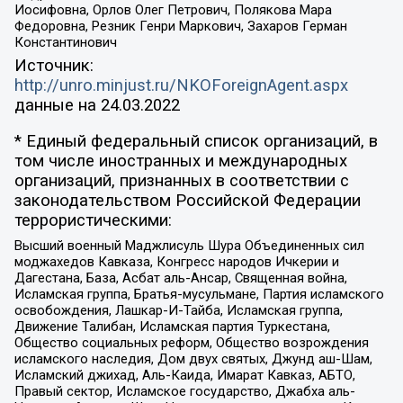
Иосифовна, Орлов Олег Петрович, Полякова Мара
Федоровна, Резник Генри Маркович, Захаров Герман
Константинович
Источник:
http://unro.minjust.ru/NKOForeignAgent.aspx
данные на
24.03.2022
* Единый федеральный список организаций, в
том числе иностранных и международных
организаций, признанных в соответствии с
законодательством Российской Федерации
террористическими:
Высший военный Маджлисуль Шура Объединенных сил
моджахедов Кавказа, Конгресс народов Ичкерии и
Дагестана, База, Асбат аль-Ансар, Священная война,
Исламская группа, Братья-мусульмане, Партия исламского
освобождения, Лашкар-И-Тайба, Исламская группа,
Движение Талибан, Исламская партия Туркестана,
Общество социальных реформ, Общество возрождения
исламского наследия, Дом двух святых, Джунд аш-Шам,
Исламский джихад, Аль-Каида, Имарат Кавказ, АБТО,
Правый сектор, Исламское государство, Джабха аль-