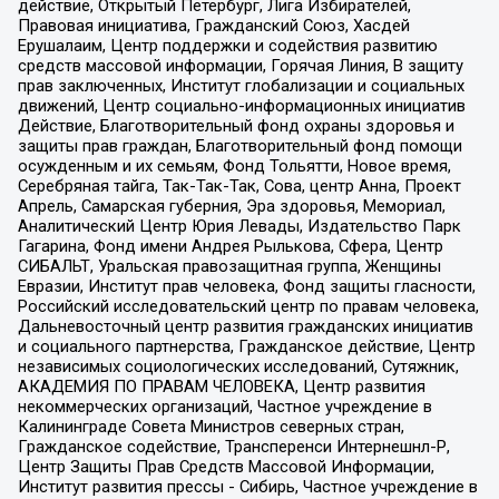
действие, Открытый Петербург, Лига Избирателей,
Правовая инициатива, Гражданский Союз, Хасдей
Ерушалаим, Центр поддержки и содействия развитию
средств массовой информации, Горячая Линия, В защиту
прав заключенных, Институт глобализации и социальных
движений, Центр социально-информационных инициатив
Действие, Благотворительный фонд охраны здоровья и
защиты прав граждан, Благотворительный фонд помощи
осужденным и их семьям, Фонд Тольятти, Новое время,
Серебряная тайга, Так-Так-Так, Сова, центр Анна, Проект
Апрель, Самарская губерния, Эра здоровья, Мемориал,
Аналитический Центр Юрия Левады, Издательство Парк
Гагарина, Фонд имени Андрея Рылькова, Сфера, Центр
СИБАЛЬТ, Уральская правозащитная группа, Женщины
Евразии, Институт прав человека, Фонд защиты гласности,
Российский исследовательский центр по правам человека,
Дальневосточный центр развития гражданских инициатив
и социального партнерства, Гражданское действие, Центр
независимых социологических исследований, Сутяжник,
АКАДЕМИЯ ПО ПРАВАМ ЧЕЛОВЕКА, Центр развития
некоммерческих организаций, Частное учреждение в
Калининграде Совета Министров северных стран,
Гражданское содействие, Трансперенси Интернешнл-Р,
Центр Защиты Прав Средств Массовой Информации,
Институт развития прессы - Сибирь, Частное учреждение в