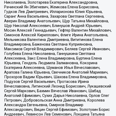
Николаевна, Золотарева Екатерина Александровна,
Рачинский Ян Збигневич, Жемкова Елена Борисовна,
Гудков Лев Дмитриевич, Илларионова Юлия Юрьевна,
Саранг Анна Васильевна, Захарова Светлана Сергеевна,
Аверин Владимир Анатольевич, Щур Татьяна Михайловна,
Щур Николай Алексеевич, Блинушов Андрей Юрьевич,
Мосин Алексей Геннадьевич, Гефтер Валентин Михайлович,
Симонов Алексей Кириллович, Флиге Ирина Анатольевна,
Мельникова Валентина Дмитриевна, Вититинова Елена
Владимировна, Баженова Светлана Куприяновна,
Максимов Сергей Владимирович, Беляев Сергей Иванович,
Голубева Елена Николаевна, Ганнушкина Светлана
Алексеевна, Закс Елена Владимировна, Буртина Елена
Юрьевна, Гендель Людмила Залмановна, Кокорина
Екатерина Алексеевна, Шуманов Илья Вячеславович,
Арапова Галина Юрьевна, Свечников Анатолий Мариевич,
Прохоров Вадим Юрьевич, Шахова Елена Владимировна,
Подузов Сергей Васильевич, Протасова Ирина
Вячеславовна, Литинский Леонид Борисович, Лукашевский
Сергей Маркович, Бахмин Вячеслав Иванович, Шабад
Анатолий Ефимович, Сухих Дарья Николаевна, Орлов Олег
Петрович, Добровольская Анна Дмитриевна, Королева
Александра Евгеньевна, Смирнов Владимир
Александрович, Вицин Сергей Ефимович, Золотухин Борис
Андреевич, Левинсон Лев Семенович, Локшина Татьяна