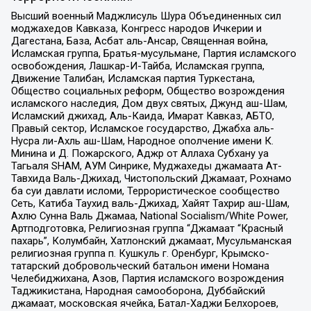
Высший военный Маджлисуль Шура Объединенных сил
моджахедов Кавказа, Конгресс народов Ичкерии и
Дагестана, База, Асбат аль-Ансар, Священная война,
Исламская группа, Братья-мусульмане, Партия исламского
освобождения, Лашкар-И-Тайба, Исламская группа,
Движение Талибан, Исламская партия Туркестана,
Общество социальных реформ, Общество возрождения
исламского наследия, Дом двух святых, Джунд аш-Шам,
Исламский джихад, Аль-Каида, Имарат Кавказ, АБТО,
Правый сектор, Исламское государство, Джабха аль-
Нусра ли-Ахль аш-Шам, Народное ополчение имени К.
Минина и Д. Пожарского, Аджр от Аллаха Субхану уа
Тагьаля SHAM, АУМ Синрике, Муджахеды джамаата Ат-
Тавхида Валь-Джихад, Чистопольский Джамаат, Рохнамо
ба суи давлати исломи, Террористическое сообщество
Сеть, Катиба Таухид валь-Джихад, Хайят Тахрир аш-Шам,
Ахлю Сунна Валь Джамаа, National Socialism/White Power,
Артподготовка, Религиозная группа “Джамаат “Красный
пахарь”, Колумбайн, Хатлонский джамаат, Мусульманская
религиозная группа п. Кушкуль г. Оренбург, Крымско-
татарский добровольческий батальон имени Номана
Челебиджихана, Азов, Партия исламского возрождения
Таджикистана, Народная самооборона, Дуббайский
джамаат, московская ячейка, Батал-Хаджи Белхороев,