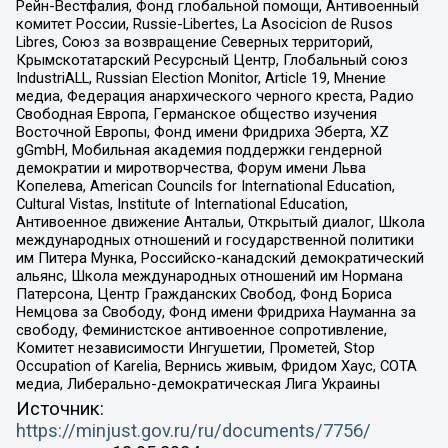
Рейн-Вестфалия, Фонд глобальной помощи, Антивоенный
комитет России, Russie-Libertes, La Asocicion de Rusos
Libres, Союз за возвращение Северных территорий,
Крымскотатарский Ресурсный Центр, Глобальный союз
IndustriALL, Russian Election Monitor, Article 19, Мнение
медиа, Федерация анархического черного креста, Радио
Свободная Европа, Германское общество изучения
Восточной Европы, Фонд имени Фридриха Эберта, XZ
gGmbH, Мобильная академия поддержки гендерной
демократии и миротворчества, Форум имени Льва
Копелева, American Councils for International Education,
Cultural Vistas, Institute of International Education,
Антивоенное движение Антальи, Открытый диалог, Школа
международных отношений и государственной политики
им Питера Мунка, Российско-канадский демократический
альянс, Школа международных отношений им Нормана
Патерсона, Центр Гражданских Свобод, Фонд Бориса
Немцова за Свободу, Фонд имени Фридриха Науманна за
свободу, Феминистское антивоенное сопротивление,
Комитет независимости Ингушетии, Прометей, Stop
Occupation of Karelia, Вернись живым, Фридом Хаус, СОТА
медиа, Либерально-демократическая Лига Украины
Источник:
https://minjust.gov.ru/ru/documents/7756/