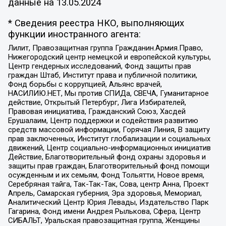
данные на
13.05.2024
* Сведения реестра НКО, выполняющих
функции иностранного агента:
Лилит, Правозащитная группа Гражданин.Армия.Право,
Нижегородский центр немецкой и европейской культуры,
Центр гендерных исследований, Фонд защиты прав
граждан Штаб, Институт права и публичной политики,
Фонд борьбы с коррупцией, Альянс врачей,
НАСИЛИЮ.НЕТ, Мы против СПИДа, СВЕЧА, Гуманитарное
действие, Открытый Петербург, Лига Избирателей,
Правовая инициатива, Гражданский Союз, Хасдей
Ерушалаим, Центр поддержки и содействия развитию
средств массовой информации, Горячая Линия, В защиту
прав заключенных, Институт глобализации и социальных
движений, Центр социально-информационных инициатив
Действие, Благотворительный фонд охраны здоровья и
защиты прав граждан, Благотворительный фонд помощи
осужденным и их семьям, Фонд Тольятти, Новое время,
Серебряная тайга, Так-Так-Так, Сова, центр Анна, Проект
Апрель, Самарская губерния, Эра здоровья, Мемориал,
Аналитический Центр Юрия Левады, Издательство Парк
Гагарина, Фонд имени Андрея Рылькова, Сфера, Центр
СИБАЛЬТ, Уральская правозащитная группа, Женщины