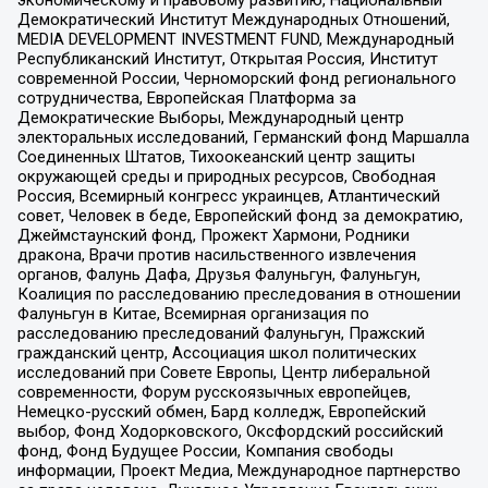
Демократический Институт Международных Отношений,
MEDIA DEVELOPMENT INVESTMENT FUND, Международный
Республиканский Институт, Открытая Россия, Институт
современной России, Черноморский фонд регионального
сотрудничества, Европейская Платформа за
Демократические Выборы, Международный центр
электоральных исследований, Германский фонд Маршалла
Соединенных Штатов, Тихоокеанский центр защиты
окружающей среды и природных ресурсов, Свободная
Россия, Всемирный конгресс украинцев, Атлантический
совет, Человек в беде, Европейский фонд за демократию,
Джеймстаунский фонд, Прожект Хармони, Родники
дракона, Врачи против насильственного извлечения
органов, Фалунь Дафа, Друзья Фалуньгун, Фалуньгун,
Коалиция по расследованию преследования в отношении
Фалуньгун в Китае, Всемирная организация по
расследованию преследований Фалуньгун, Пражский
гражданский центр, Ассоциация школ политических
исследований при Совете Европы, Центр либеральной
современности, Форум русскоязычных европейцев,
Немецко-русский обмен, Бард колледж, Европейский
выбор, Фонд Ходорковского, Оксфордский российский
фонд, Фонд Будущее России, Компания свободы
информации, Проект Медиа, Международное партнерство