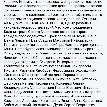
Евразии, Институт прав человека, Фонд защиты гласности,
Российский исследовательский центр по правам человека,
Дальневосточный центр развития гражданских инициатив
и социального партнерства, Гражданское действие, Центр
независимых социологических исследований, Сутяжник,
АКАДЕМИЯ ПО ПРАВАМ ЧЕЛОВЕКА, Центр развития
некоммерческих организаций, Частное учреждение в
Калининграде Совета Министров северных стран,
Гражданское содействие, Трансперенси Интернешнл-Р,
Центр Защиты Прав Средств Массовой Информации,
Институт развития прессы - Сибирь, Частное учреждение в
Санкт-Петербурге Совета Министров Северных Стран,
Фонд поддержки свободы прессы, Гражданский контроль,
Человек и Закон, Общественная комиссия по сохранению
наследия академика Сахарова, Информационное
агентство МЕМО. РУ, Институт региональной прессы,
Институт Развития Свободы Информации, Экозащита!-
Женсовет, Общественный вердикт, Евразийская
антимонопольная ассоциация, Бедушев Петр Петрович,
Дзугкоева Регина Николаевна, Кривенко Сергей
Владимирович, Милославский Павел Юрьевич, Шнырова
Ольга Вадимовна, Чанышева Лилия Айратовна, Сидорович
Ольга Борисовна, Туровский Александр Алексеевич,
Васильева Анастасия Евгеньевна, Ривина Анна Валерьевна,
Бойко Анатолий Николаевич, Дугин Сергей Георгиевич,