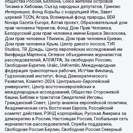
общества Россия, Беллона, Союз жителей островов
Тисима и Хабомаи, Съезд народных депутатов, Гринпис
Интернешнл, Фонд борьбы с коррупцией Инк, Завет
церквей TCCN, Агора, Всемирный фонд природы, BDR
Novaja Gazeta-Europe, Алтай проект, Образовательный дом
прав человека Чернигов, Фонд Дом Прав Человека,
Белорусский дом прав человека имени Бориса Звозскова,
Дом прав человека Тбилиси, Дом прав человека Ереван,
Дом прав человека Крым, Центр дикого лосося, TVR
Studios, ТВ Дождь, Центр европейских исследований им
Вилфрида Мартенса, Сетевое объединение журналистов
расследователей, АЛЛАТРА, За свободную Россию,
Свободная Бурятия, Uralic, UnKremlin, Международная
федерация транспортных рабочих, ИстЧам Финланд,
Гудзоновский институт, Фонд Демократического
Развития, Комитет-2024, Центрально-Европейский
университет, Центр восточноевропейских и
международных исследований, Общество Сторожевой
башни, Библии и трактатов Свидетелей Иеговы,
Гражданский Совет, Центр анализа европейской политики,
Академическая сеть Восточная Европа, Российский
комитет действия, РЭНД корпорейшн, Русская Америка за
демократию в России, Настоящая Россия, Глобальная сеть
журналистов-расследователей, Служба поддержки,
Свободная Россия Берлин, Свободная Россия Северный