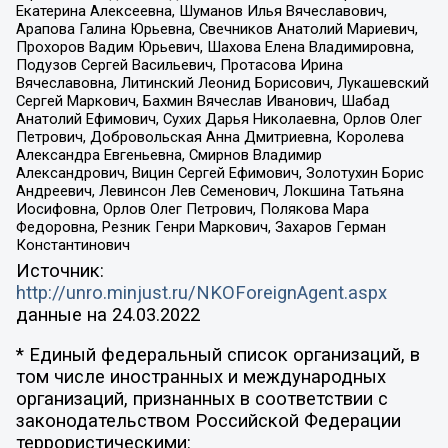
Екатерина Алексеевна, Шуманов Илья Вячеславович,
Арапова Галина Юрьевна, Свечников Анатолий Мариевич,
Прохоров Вадим Юрьевич, Шахова Елена Владимировна,
Подузов Сергей Васильевич, Протасова Ирина
Вячеславовна, Литинский Леонид Борисович, Лукашевский
Сергей Маркович, Бахмин Вячеслав Иванович, Шабад
Анатолий Ефимович, Сухих Дарья Николаевна, Орлов Олег
Петрович, Добровольская Анна Дмитриевна, Королева
Александра Евгеньевна, Смирнов Владимир
Александрович, Вицин Сергей Ефимович, Золотухин Борис
Андреевич, Левинсон Лев Семенович, Локшина Татьяна
Иосифовна, Орлов Олег Петрович, Полякова Мара
Федоровна, Резник Генри Маркович, Захаров Герман
Константинович
Источник:
http://unro.minjust.ru/NKOForeignAgent.aspx
данные на
24.03.2022
* Единый федеральный список организаций, в
том числе иностранных и международных
организаций, признанных в соответствии с
законодательством Российской Федерации
террористическими: