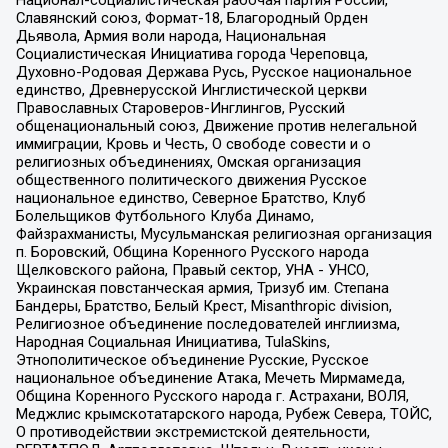
Национал-социалистическая рабочая партия России,
Славянский союз, Формат-18, Благородный Орден
Дьявола, Армия воли народа, Национальная
Социалистическая Инициатива города Череповца,
Духовно-Родовая Держава Русь, Русское национальное
единство, Древнерусской Инглистической церкви
Православных Староверов-Инглингов, Русский
общенациональный союз, Движение против нелегальной
иммиграции, Кровь и Честь, О свободе совести и о
религиозных объединениях, Омская организация
общественного политического движения Русское
национальное единство, Северное Братство, Клуб
Болельщиков Футбольного Клуба Динамо,
Файзрахманисты, Мусульманская религиозная организация
п. Боровский, Община Коренного Русского народа
Щелковского района, Правый сектор, УНА - УНСО,
Украинская повстанческая армия, Тризуб им. Степана
Бандеры, Братство, Белый Крест, Misanthropic division,
Религиозное объединение последователей инглиизма,
Народная Социальная Инициатива, TulaSkins,
Этнополитическое объединение Русские, Русское
национальное объединение Атака, Мечеть Мирмамеда,
Община Коренного Русского народа г. Астрахани, ВОЛЯ,
Меджлис крымскотатарского народа, Рубеж Севера, ТОЙС,
О противодействии экстремистской деятельности,