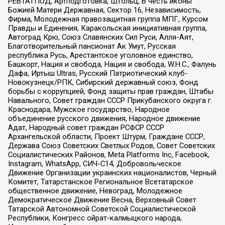
РЕВТАТПОД, Артподготовка, Штольц, В честь иконы
Божией Матери Державная, Сектор 16, Независимость,
Фирма, Молодежная правозащитная группа МПГ, Курсом
Правды и Единения, Каракольская инициативная группа,
Автоград Крю, Союз Славянских Сил Руси, Алля-Аят,
Благотворительный пансионат Ак Умут, Русская
республика Русь, Арестантское уголовное единство,
Башкорт, Нация и свобода, Нация и свобода, W.H.С., Фалунь
Дафа, Иртыш Ultras, Русский Патриотический клуб-
Новокузнецк/РПК, Сибирский державный союз, Фонд
борьбы с коррупцией, Фонд защиты прав граждан, Штабы
Навального, Совет граждан СССР Прикубанского округа г.
Краснодара, Мужское государство, Народное
объединение русского движения, Народное движение
Адат, Народный совет граждан РСФСР СССР
Архангельской области, Проект Штурм, Граждане СССР,
Держава Союз Советских Светлых Родов, Совет Советских
Социалистических Районов, Meta Platforms Inc, Facebook,
Instagram, WhatsApp, СИЧ-С14, Добровольческое
Движение Организации украинских националистов, Черный
Комитет, Татарстанское Региональное Всетатарское
общественное движение, Невоград, Молодежное
Демократическое Движение Весна, Верховный Совет
Татарской Автономной Советской Социалистической
Республики, Конгресс ойрат-калмыцкого народа,