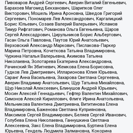
Пивоваров Андрей Сергеевич, Аверин Виталий Евгеньевич,
Барахоев Магомед Бекханович, Шарипков Олег
Викторович, Мошель Ирина Ароновна, Шведов Григорий
Сергеевич, Пономарев Лев Александрович, Каргалицкий
Борис Юльевич, Созаев Валерий Валерьевич, Исламов
Тимур Рифгатович, Романова Ольга Евгеньевна, Щаров
Сергей Алексадрович, Цирульников Борис Альбертович,
Гасан Ольга Павловна, Паутов Юрий Анатольевич,
Верховский Александр Маркович, Пислакова-Паркер
Марина Петровна, Кочеткова Татьяна Владимировна,
Чуркина Наталья Валерьевна, Акимова Татьяна
Николаевна, Золотарева Екатерина Александровна,
Рачинский Ян Збигневич, Жемкова Елена Борисовна,
Гудков Лев Дмитриевич, Илларионова Юлия Юрьевна,
Саранг Анна Васильевна, Захарова Светлана Сергеевна,
Аверин Владимир Анатольевич, Щур Татьяна Михайловна,
Щур Николай Алексеевич, Блинушов Андрей Юрьевич,
Мосин Алексей Геннадьевич, Гефтер Валентин Михайлович,
Симонов Алексей Кириллович, Флиге Ирина Анатольевна,
Мельникова Валентина Дмитриевна, Вититинова Елена
Владимировна, Баженова Светлана Куприяновна,
Максимов Сергей Владимирович, Беляев Сергей Иванович,
Голубева Елена Николаевна, Ганнушкина Светлана
Алексеевна, Закс Елена Владимировна, Буртина Елена
Юрьевна, Гендель Людмила Залмановна, Кокорина