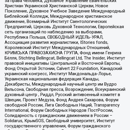
за права человека, Духовное Управление Евангельских
Христиан Украинской Христианской Церкви, Новое
Поколение, Духовное Учебное Заведение Международный
Библейский Колледж, Международное христианское
движение, Всемирный Институт Саентологических
Предприятий, Церковь Духовной Технологии, Европейская
сеть организаций по наблюдению за выборами,
Республика Польша, СВОБОДНЫЙ ИДЕЛЬ-УРАЛ,
Ассоциация развития журналистики, IStories fonds,
Королевский Институт Международных Отношений,
КРИМСЬКА ПРАВОЗАХИСНА ГРУПА, Фонд имени Генриха
Бёлля, Stichting Bellingcat, Bellingcat Ltd, The Insider, Институт
правовой инициативы Центральной и Восточной Европы,
Фонд Открытой Эстонии, Calvert 22 Foundation, Канадский
украинский конгресс, Институт Макдональда-Лорье,
Украинская национальная федерация Канады,
Декабристы, Международный научный центр им Вудро
Вильсона, Свободная пресса, Возрождение, Всеукраинский
духовный центр , Риддл, Русский антивоенный комитет в
Швеции, Проект Медуза, Фонд Андрея Сахарова, Форум
свободной России, Лига Свободных Наций, Transparеncy
International, Форум Свободных Народов ПостРоссии,
Солидарность с гражданским движением в России –
Solidarus, КрымSOS, Свободный университет, Институт
государственного управления, Форум гражданского