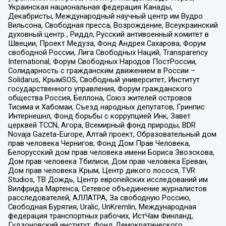
Украинская национальная федерация Канады,
Декабристы, Международный научный центр им Вудро
Вильсона, Свободная пресса, Возрождение, Всеукраинский
духовный центр , Риддл, Русский антивоенный комитет в
Швеции, Проект Медуза, Фонд Андрея Сахарова, Форум
свободной России, Лига Свободных Наций, Transparеncy
International, Форум Свободных Народов ПостРоссии,
Солидарность с гражданским движением в России –
Solidarus, КрымSOS, Свободный университет, Институт
государственного управления, Форум гражданского
общества Россия, Беллона, Союз жителей островов
Тисима и Хабомаи, Съезд народных депутатов, Гринпис
Интернешнл, Фонд борьбы с коррупцией Инк, Завет
церквей TCCN, Агора, Всемирный фонд природы, BDR
Novaja Gazeta-Europe, Алтай проект, Образовательный дом
прав человека Чернигов, Фонд Дом Прав Человека,
Белорусский дом прав человека имени Бориса Звозскова,
Дом прав человека Тбилиси, Дом прав человека Ереван,
Дом прав человека Крым, Центр дикого лосося, TVR
Studios, ТВ Дождь, Центр европейских исследований им
Вилфрида Мартенса, Сетевое объединение журналистов
расследователей, АЛЛАТРА, За свободную Россию,
Свободная Бурятия, Uralic, UnKremlin, Международная
федерация транспортных рабочих, ИстЧам Финланд,
Гудзоновский институт, Фонд Демократического