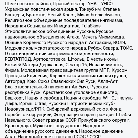
Щелковского района, Правый сектор, УНА - УНСО,
Украинская повстанческая армия, Тризуб им. Степана
Бандеры, Братство, Белый Крест, Misanthropic division,
Религиозное объединение последователей инглиизма,
Народная Социальная Инициатива, TulaSkins,
Этнополитическое объединение Русские, Русское
национальное объединение Атака, Мечеть Мирмамеда,
Община Коренного Русского народа г. Астрахани, ВОЛЯ,
Меджлис крымскотатарского народа, Рубеж Севера, ТОЙС,
О противодействии экстремистской деятельности,
РЕВТАТПОД, Артподготовка, Штольц, В честь иконы
Божией Матери Державная, Сектор 16, Независимость,
Фирма, Молодежная правозащитная группа МПГ, Курсом
Правды и Единения, Каракольская инициативная группа,
Автоград Крю, Союз Славянских Сил Руси, Алля-Аят,
Благотворительный пансионат Ак Умут, Русская
республика Русь, Арестантское уголовное единство,
Башкорт, Нация и свобода, Нация и свобода, W.H.С., Фалунь
Дафа, Иртыш Ultras, Русский Патриотический клуб-
Новокузнецк/РПК, Сибирский державный союз, Фонд
борьбы с коррупцией, Фонд защиты прав граждан, Штабы
Навального, Совет граждан СССР Прикубанского округа г.
Краснодара, Мужское государство, Народное
объединение русского движения, Народное движение
Адат, Народный совет граждан РСФСР СССР