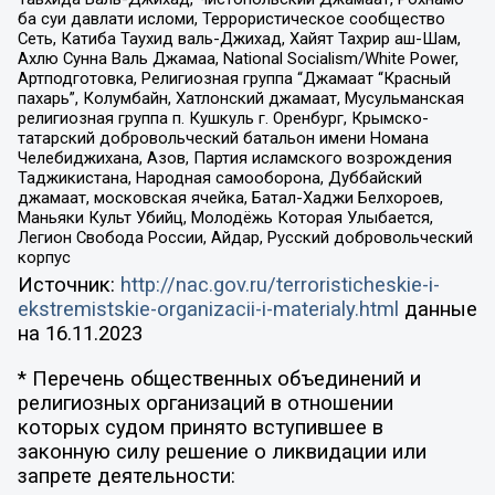
ба суи давлати исломи, Террористическое сообщество
Сеть, Катиба Таухид валь-Джихад, Хайят Тахрир аш-Шам,
Ахлю Сунна Валь Джамаа, National Socialism/White Power,
Артподготовка, Религиозная группа “Джамаат “Красный
пахарь”, Колумбайн, Хатлонский джамаат, Мусульманская
религиозная группа п. Кушкуль г. Оренбург, Крымско-
татарский добровольческий батальон имени Номана
Челебиджихана, Азов, Партия исламского возрождения
Таджикистана, Народная самооборона, Дуббайский
джамаат, московская ячейка, Батал-Хаджи Белхороев,
Маньяки Культ Убийц, Молодёжь Которая Улыбается,
Легион Свобода России, Айдар, Русский добровольческий
корпус
Источник:
http://nac.gov.ru/terroristicheskie-i-
ekstremistskie-organizacii-i-materialy.html
данные
на
16.11.2023
* Перечень общественных объединений и
религиозных организаций в отношении
которых судом принято вступившее в
законную силу решение о ликвидации или
запрете деятельности: