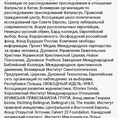
Коалиция по расследованию преследования в отношении
Фалуньгун в Китае, Всемирная организация по
расследованию преследований Фалуньгун, Пражский
гражданский центр, Ассоциация школ политических
исследований при Совете Европы, Центр либеральной
современности, Форум русскоязычных европейцев,
Немецко-русский обмен, Бард колледж, Европейский
выбор, Фонд Ходорковского, Оксфордский российский
фонд, Фонд Будущее России, Компания свободы
информации, Проект Медиа, Международное партнерство
за права человека, Духовное Управление Евангельских
Христиан Украинской Христианской Церкви, Новое
Поколение, Духовное Учебное Заведение Международный
Библейский Колледж, Международное христианское
движение, Всемирный Институт Саентологических
Предприятий, Церковь Духовной Технологии, Европейская
сеть организаций по наблюдению за выборами,
Республика Польша, СВОБОДНЫЙ ИДЕЛЬ-УРАЛ,
Ассоциация развития журналистики, IStories fonds,
Королевский Институт Международных Отношений,
КРИМСЬКА ПРАВОЗАХИСНА ГРУПА, Фонд имени Генриха
Бёлля, Stichting Bellingcat, Bellingcat Ltd, The Insider, Институт
правовой инициативы Центральной и Восточной Европы,
Фонд Открытой Эстонии, Calvert 22 Foundation, Канадский
украинский конгресс, Институт Макдональда-Лорье,