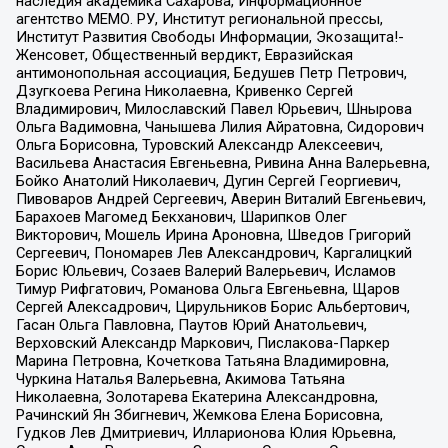
наследия академика Сахарова, Информационное
агентство МЕМО. РУ, Институт региональной прессы,
Институт Развития Свободы Информации, Экозащита!-
Женсовет, Общественный вердикт, Евразийская
антимонопольная ассоциация, Бедушев Петр Петрович,
Дзугкоева Регина Николаевна, Кривенко Сергей
Владимирович, Милославский Павел Юрьевич, Шнырова
Ольга Вадимовна, Чанышева Лилия Айратовна, Сидорович
Ольга Борисовна, Туровский Александр Алексеевич,
Васильева Анастасия Евгеньевна, Ривина Анна Валерьевна,
Бойко Анатолий Николаевич, Дугин Сергей Георгиевич,
Пивоваров Андрей Сергеевич, Аверин Виталий Евгеньевич,
Барахоев Магомед Бекханович, Шарипков Олег
Викторович, Мошель Ирина Ароновна, Шведов Григорий
Сергеевич, Пономарев Лев Александрович, Каргалицкий
Борис Юльевич, Созаев Валерий Валерьевич, Исламов
Тимур Рифгатович, Романова Ольга Евгеньевна, Щаров
Сергей Алексадрович, Цирульников Борис Альбертович,
Гасан Ольга Павловна, Паутов Юрий Анатольевич,
Верховский Александр Маркович, Пислакова-Паркер
Марина Петровна, Кочеткова Татьяна Владимировна,
Чуркина Наталья Валерьевна, Акимова Татьяна
Николаевна, Золотарева Екатерина Александровна,
Рачинский Ян Збигневич, Жемкова Елена Борисовна,
Гудков Лев Дмитриевич, Илларионова Юлия Юрьевна,