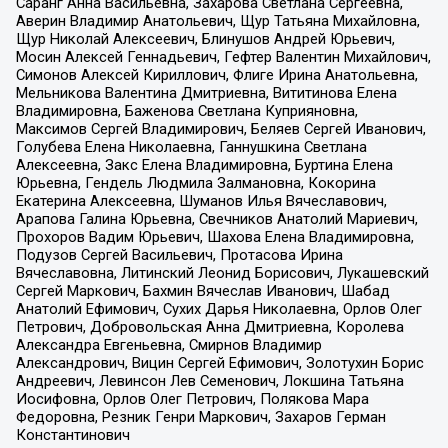
Саранг Анна Васильевна, Захарова Светлана Сергеевна,
Аверин Владимир Анатольевич, Щур Татьяна Михайловна,
Щур Николай Алексеевич, Блинушов Андрей Юрьевич,
Мосин Алексей Геннадьевич, Гефтер Валентин Михайлович,
Симонов Алексей Кириллович, Флиге Ирина Анатольевна,
Мельникова Валентина Дмитриевна, Вититинова Елена
Владимировна, Баженова Светлана Куприяновна,
Максимов Сергей Владимирович, Беляев Сергей Иванович,
Голубева Елена Николаевна, Ганнушкина Светлана
Алексеевна, Закс Елена Владимировна, Буртина Елена
Юрьевна, Гендель Людмила Залмановна, Кокорина
Екатерина Алексеевна, Шуманов Илья Вячеславович,
Арапова Галина Юрьевна, Свечников Анатолий Мариевич,
Прохоров Вадим Юрьевич, Шахова Елена Владимировна,
Подузов Сергей Васильевич, Протасова Ирина
Вячеславовна, Литинский Леонид Борисович, Лукашевский
Сергей Маркович, Бахмин Вячеслав Иванович, Шабад
Анатолий Ефимович, Сухих Дарья Николаевна, Орлов Олег
Петрович, Добровольская Анна Дмитриевна, Королева
Александра Евгеньевна, Смирнов Владимир
Александрович, Вицин Сергей Ефимович, Золотухин Борис
Андреевич, Левинсон Лев Семенович, Локшина Татьяна
Иосифовна, Орлов Олег Петрович, Полякова Мара
Федоровна, Резник Генри Маркович, Захаров Герман
Константинович