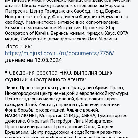
альянс, Школа международных отношений им Нормана
Патерсона, Центр Гражданских Свобод, Фонд Бориса
Немцова за Свободу, Фонд имени Фридриха Науманна за
свободу, Феминистское антивоенное сопротивление,
Комитет независимости Ингушетии, Прометей, Stop
Occupation of Karelia, Вернись живым, Фридом Хаус, СОТА
медиа, Либерально-демократическая Лига Украины
Источник:
https://minjust.gov.ru/ru/documents/7756/
данные на
13.05.2024
* Сведения реестра НКО, выполняющих
функции иностранного агента:
Лилит, Правозащитная группа Гражданин.Армия.Право,
Нижегородский центр немецкой и европейской культуры,
Центр гендерных исследований, Фонд защиты прав
граждан Штаб, Институт права и публичной политики,
Фонд борьбы с коррупцией, Альянс врачей,
НАСИЛИЮ.НЕТ, Мы против СПИДа, СВЕЧА, Гуманитарное
действие, Открытый Петербург, Лига Избирателей,
Правовая инициатива, Гражданский Союз, Хасдей
Ерушалаим, Центр поддержки и содействия развитию
средств массовой информации, Горячая Линия, В защиту