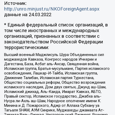
Источник:
http://unro.minjust.ru/NKOForeignAgent.aspx
данные на
24.03.2022
* Единый федеральный список организаций, в
том числе иностранных и международных
организаций, признанных в соответствии с
законодательством Российской Федерации
террористическими:
Высший военный Маджлисуль Шура Объединенных сил
моджахедов Кавказа, Конгресс народов Ичкерии и
Дагестана, База, Асбат аль-Ансар, Священная война,
Исламская группа, Братья-мусульмане, Партия исламского
освобождения, Лашкар-И-Тайба, Исламская группа,
Движение Талибан, Исламская партия Туркестана,
Общество социальных реформ, Общество возрождения
исламского наследия, Дом двух святых, Джунд аш-Шам,
Исламский джихад, Аль-Каида, Имарат Кавказ, АБТО,
Правый сектор, Исламское государство, Джабха аль-
Нусра ли-Ахль аш-Шам, Народное ополчение имени К.
Минина и Д. Пожарского, Аджр от Аллаха Субхану уа
Тагьаля SHAM, АУМ Синрике, Муджахеды джамаата Ат-
Тавхида Валь-Джихад, Чистопольский Джамаат, Рохнамо