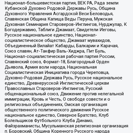
Национал-большевистская партия, ВЕК РА, Рада земли
Кубанской Духовно Родовой Державы Русь, Община
Духовного Управления Асгардской Веси Беловодья,
Славянская Община Капища Веды Перуна, Мужская
Духовная Семинария Староверов-Инглингов, Нурджулар, К
Богодержавию, Таблиги Джамаат, Свидетели Иеговы,
Русское национальное единство, Национал-
социалистическое общество, Джамаат мувахидов,
Объединенный Вилайат Кабарды, Балкарии и Карачая,
Союз славян, Ат-Такфир Валь-Хиджра, Пит Буль,
Национал-социалистическая рабочая партия России,
Славянский союз, Формат-18, Благородный Орден
Дьявола, Армия воли народа, Национальная
Социалистическая Инициатива города Череповца,
Духовно-Родовая Держава Русь, Русское национальное
единство, Древнерусской Инглистической церкви
Православных Староверов-Инглингов, Русский
общенациональный союз, Движение против нелегальной
иммиграции, Кровь и Честь, О свободе совести и о
религиозных объединениях, Омская организация
общественного политического движения Русское
национальное единство, Северное Братство, Клуб
Болельщиков Футбольного Клуба Динамо,
Файзрахманисты, Мусульманская религиозная организация
п. Боровский, Община Коренного Русского народа