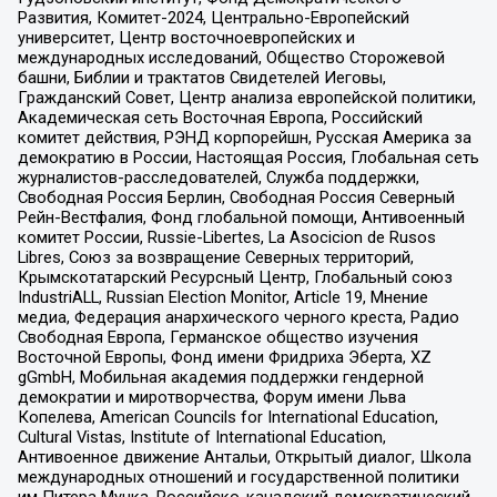
Развития, Комитет-2024, Центрально-Европейский
университет, Центр восточноевропейских и
международных исследований, Общество Сторожевой
башни, Библии и трактатов Свидетелей Иеговы,
Гражданский Совет, Центр анализа европейской политики,
Академическая сеть Восточная Европа, Российский
комитет действия, РЭНД корпорейшн, Русская Америка за
демократию в России, Настоящая Россия, Глобальная сеть
журналистов-расследователей, Служба поддержки,
Свободная Россия Берлин, Свободная Россия Северный
Рейн-Вестфалия, Фонд глобальной помощи, Антивоенный
комитет России, Russie-Libertes, La Asocicion de Rusos
Libres, Союз за возвращение Северных территорий,
Крымскотатарский Ресурсный Центр, Глобальный союз
IndustriALL, Russian Election Monitor, Article 19, Мнение
медиа, Федерация анархического черного креста, Радио
Свободная Европа, Германское общество изучения
Восточной Европы, Фонд имени Фридриха Эберта, XZ
gGmbH, Мобильная академия поддержки гендерной
демократии и миротворчества, Форум имени Льва
Копелева, American Councils for International Education,
Cultural Vistas, Institute of International Education,
Антивоенное движение Антальи, Открытый диалог, Школа
международных отношений и государственной политики
им Питера Мунка, Российско-канадский демократический