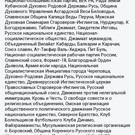
Национал-большевистская партия, ВЕК РА, Рада земли
Кубанской Духовно Родовой Державы Русь, Община
Духовного Управления Асгардской Веси Беловодья,
Славянская Община Капища Веды Перуна, Мужская
Духовная Семинария Староверов-Инглингов, Нурджулар, К
Богодержавию, Таблиги Джамаат, Свидетели Иеговы,
Русское национальное единство, Национал-
социалистическое общество, Джамаат мувахидов,
Объединенный Вилайат Кабарды, Балкарии и Карачая,
Союз славян, Ат-Такфир Валь-Хиджра, Пит Буль,
Национал-социалистическая рабочая партия России,
Славянский союз, Формат-18, Благородный Орден
Дьявола, Армия воли народа, Национальная
Социалистическая Инициатива города Череповца,
Духовно-Родовая Держава Русь, Русское национальное
единство, Древнерусской Инглистической церкви
Православных Староверов-Инглингов, Русский
общенациональный союз, Движение против нелегальной
иммиграции, Кровь и Честь, О свободе совести и о
религиозных объединениях, Омская организация
общественного политического движения Русское
национальное единство, Северное Братство, Клуб
Болельщиков Футбольного Клуба Динамо,
Файзрахманисты, Мусульманская религиозная организация
п. Боровский, Община Коренного Русского народа