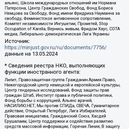
альянс, Школа международных отношений им Нормана
Патерсона, Центр Гражданских Свобод, Фонд Бориса
Немцова за Свободу, Фонд имени Фридриха Науманна за
свободу, Феминистское антивоенное сопротивление,
Комитет независимости Ингушетии, Прометей, Stop
Occupation of Karelia, Вернись живым, Фридом Хаус, СОТА
медиа, Либерально-демократическая Лига Украины
Источник:
https://minjust.gov.ru/ru/documents/7756/
данные на
13.05.2024
* Сведения реестра НКО, выполняющих
функции иностранного агента:
Лилит, Правозащитная группа Гражданин.Армия.Право,
Нижегородский центр немецкой и европейской культуры,
Центр гендерных исследований, Фонд защиты прав
граждан Штаб, Институт права и публичной политики,
Фонд борьбы с коррупцией, Альянс врачей,
НАСИЛИЮ.НЕТ, Мы против СПИДа, СВЕЧА, Гуманитарное
действие, Открытый Петербург, Лига Избирателей,
Правовая инициатива, Гражданский Союз, Хасдей
Ерушалаим, Центр поддержки и содействия развитию
средств массовой информации, Горячая Линия, В защиту