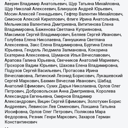
Аверин Владимир Анатольевич, Щур Татьяна Михайловна,
Щур Николай Алексеевич, Блинушов Андрей Юрьевич,
Мосин Алексей Геннадьевич, Гефтер Валентин Михайлович,
Симонов Алексей Кириллович, Флиге Ирина Анатольевна,
Мельникова Валентина Дмитриевна, Вититинова Елена
Владимировна, Баженова Светлана Куприяновна,
Максимов Сергей Владимирович, Беляев Сергей Иванович,
Голубева Елена Николаевна, Ганнушкина Светлана
Алексеевна, Закс Елена Владимировна, Буртина Елена
Юрьевна, Гендель Людмила Залмановна, Кокорина
Екатерина Алексеевна, Шуманов Илья Вячеславович,
Арапова Галина Юрьевна, Свечников Анатолий Мариевич,
Прохоров Вадим Юрьевич, Шахова Елена Владимировна,
Подузов Сергей Васильевич, Протасова Ирина
Вячеславовна, Литинский Леонид Борисович, Лукашевский
Сергей Маркович, Бахмин Вячеслав Иванович, Шабад
Анатолий Ефимович, Сухих Дарья Николаевна, Орлов Олег
Петрович, Добровольская Анна Дмитриевна, Королева
Александра Евгеньевна, Смирнов Владимир
Александрович, Вицин Сергей Ефимович, Золотухин Борис
Андреевич, Левинсон Лев Семенович, Локшина Татьяна
Иосифовна, Орлов Олег Петрович, Полякова Мара
Федоровна, Резник Генри Маркович, Захаров Герман
Константинович