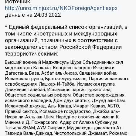
Источник:
http://unro.minjust.ru/NKOForeignAgent.aspx
данные на
24.03.2022
* Единый федеральный список организаций, в
том числе иностранных и международных
организаций, признанных в соответствии с
законодательством Российской Федерации
террористическими:
Высший военный Маджлисуль Шура Объединенных сил
моджахедов Кавказа, Конгресс народов Ичкерии и
Дагестана, База, Асбат аль-Ансар, Священная война,
Исламская группа, Братья-мусульмане, Партия исламского
освобождения, Лашкар-И-Тайба, Исламская группа,
Движение Талибан, Исламская партия Туркестана,
Общество социальных реформ, Общество возрождения
исламского наследия, Дом двух святых, Джунд аш-Шам,
Исламский джихад, Аль-Каида, Имарат Кавказ, АБТО,
Правый сектор, Исламское государство, Джабха аль-
Нусра ли-Ахль аш-Шам, Народное ополчение имени К.
Минина и Д. Пожарского, Аджр от Аллаха Субхану уа
Тагьаля SHAM, АУМ Синрике, Муджахеды джамаата Ат-
Тавхида Валь-Джихад, Чистопольский Джамаат, Рохнамо