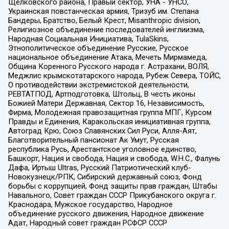
Щелковского района, Правый сектор, УНА - УНСО,
Украинская повстанческая армия, Тризуб им. Степана
Бандеры, Братство, Белый Крест, Misanthropic division,
Религиозное объединение последователей инглиизма,
Народная Социальная Инициатива, TulaSkins,
Этнополитическое объединение Русские, Русское
национальное объединение Атака, Мечеть Мирмамеда,
Община Коренного Русского народа г. Астрахани, ВОЛЯ,
Меджлис крымскотатарского народа, Рубеж Севера, ТОЙС,
О противодействии экстремистской деятельности,
РЕВТАТПОД, Артподготовка, Штольц, В честь иконы
Божией Матери Державная, Сектор 16, Независимость,
Фирма, Молодежная правозащитная группа МПГ, Курсом
Правды и Единения, Каракольская инициативная группа,
Автоград Крю, Союз Славянских Сил Руси, Алля-Аят,
Благотворительный пансионат Ак Умут, Русская
республика Русь, Арестантское уголовное единство,
Башкорт, Нация и свобода, Нация и свобода, W.H.С., Фалунь
Дафа, Иртыш Ultras, Русский Патриотический клуб-
Новокузнецк/РПК, Сибирский державный союз, Фонд
борьбы с коррупцией, Фонд защиты прав граждан, Штабы
Навального, Совет граждан СССР Прикубанского округа г.
Краснодара, Мужское государство, Народное
объединение русского движения, Народное движение
Адат, Народный совет граждан РСФСР СССР