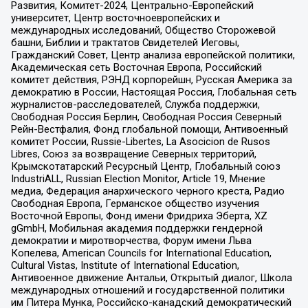
Развития, Комитет-2024, Центрально-Европейский
университет, Центр восточноевропейских и
международных исследований, Общество Сторожевой
башни, Библии и трактатов Свидетелей Иеговы,
Гражданский Совет, Центр анализа европейской политики,
Академическая сеть Восточная Европа, Российский
комитет действия, РЭНД корпорейшн, Русская Америка за
демократию в России, Настоящая Россия, Глобальная сеть
журналистов-расследователей, Служба поддержки,
Свободная Россия Берлин, Свободная Россия Северный
Рейн-Вестфалия, Фонд глобальной помощи, Антивоенный
комитет России, Russie-Libertes, La Asocicion de Rusos
Libres, Союз за возвращение Северных территорий,
Крымскотатарский Ресурсный Центр, Глобальный союз
IndustriALL, Russian Election Monitor, Article 19, Мнение
медиа, Федерация анархического черного креста, Радио
Свободная Европа, Германское общество изучения
Восточной Европы, Фонд имени Фридриха Эберта, XZ
gGmbH, Мобильная академия поддержки гендерной
демократии и миротворчества, Форум имени Льва
Копелева, American Councils for International Education,
Cultural Vistas, Institute of International Education,
Антивоенное движение Антальи, Открытый диалог, Школа
международных отношений и государственной политики
им Питера Мунка, Российско-канадский демократический