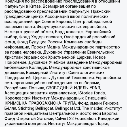
Коалиция по расследованию преследования в отношении
Фалуньгун в Китае, Всемирная организация по
расследованию преследований Фалуньгун, Пражский
гражданский центр, Ассоциация школ политических
исследований при Совете Европы, Центр либеральной
современности, Форум русскоязычных европейцев,
Немецко-русский обмен, Бард колледж, Европейский
выбор, Фонд Ходорковского, Оксфордский российский
фонд, Фонд Будущее России, Компания свободы
информации, Проект Медиа, Международное партнерство
за права человека, Духовное Управление Евангельских
Христиан Украинской Христианской Церкви, Новое
Поколение, Духовное Учебное Заведение Международный
Библейский Колледж, Международное христианское
движение, Всемирный Институт Саентологических
Предприятий, Церковь Духовной Технологии, Европейская
сеть организаций по наблюдению за выборами,
Республика Польша, СВОБОДНЫЙ ИДЕЛЬ-УРАЛ,
Ассоциация развития журналистики, IStories fonds,
Королевский Институт Международных Отношений,
КРИМСЬКА ПРАВОЗАХИСНА ГРУПА, Фонд имени Генриха
Бёлля, Stichting Bellingcat, Bellingcat Ltd, The Insider, Институт
правовой инициативы Центральной и Восточной Европы,
Фонд Открытой Эстонии, Calvert 22 Foundation, Канадский
украинский конгресс, Институт Макдональда-Лорье,