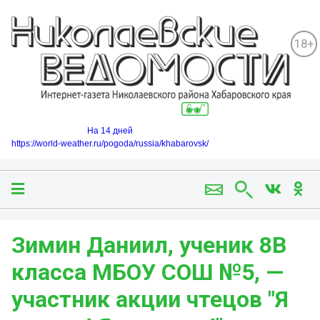
18+
На 14 дней
https://world-weather.ru/pogoda/russia/khabarovsk/
Зимин Даниил, ученик 8В
класса МБОУ СОШ №5, —
участник акции чтецов "Я