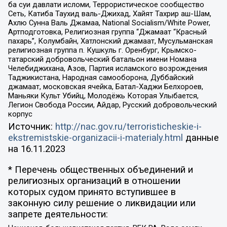
ба суи давлати исломи, Террористическое сообщество
Сеть, Катиба Таухид валь-Джихад, Хайят Тахрир аш-Шам,
Ахлю Сунна Валь Джамаа, National Socialism/White Power,
Артподготовка, Религиозная группа “Джамаат “Красный
пахарь”, Колумбайн, Хатлонский джамаат, Мусульманская
религиозная группа п. Кушкуль г. Оренбург, Крымско-
татарский добровольческий батальон имени Номана
Челебиджихана, Азов, Партия исламского возрождения
Таджикистана, Народная самооборона, Дуббайский
джамаат, московская ячейка, Батал-Хаджи Белхороев,
Маньяки Культ Убийц, Молодёжь Которая Улыбается,
Легион Свобода России, Айдар, Русский добровольческий
корпус
Источник:
http://nac.gov.ru/terroristicheskie-i-
ekstremistskie-organizacii-i-materialy.html
данные
на
16.11.2023
* Перечень общественных объединений и
религиозных организаций в отношении
которых судом принято вступившее в
законную силу решение о ликвидации или
запрете деятельности: