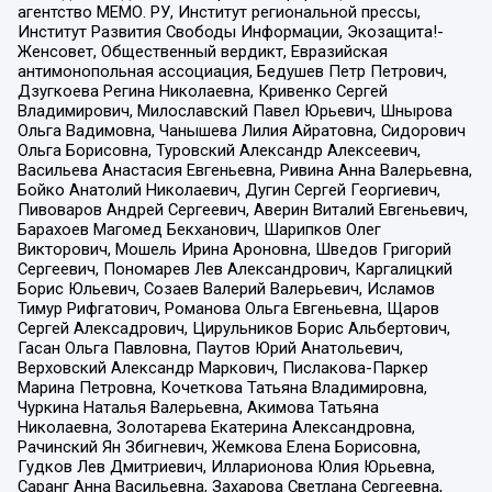
агентство МЕМО. РУ, Институт региональной прессы,
Институт Развития Свободы Информации, Экозащита!-
Женсовет, Общественный вердикт, Евразийская
антимонопольная ассоциация, Бедушев Петр Петрович,
Дзугкоева Регина Николаевна, Кривенко Сергей
Владимирович, Милославский Павел Юрьевич, Шнырова
Ольга Вадимовна, Чанышева Лилия Айратовна, Сидорович
Ольга Борисовна, Туровский Александр Алексеевич,
Васильева Анастасия Евгеньевна, Ривина Анна Валерьевна,
Бойко Анатолий Николаевич, Дугин Сергей Георгиевич,
Пивоваров Андрей Сергеевич, Аверин Виталий Евгеньевич,
Барахоев Магомед Бекханович, Шарипков Олег
Викторович, Мошель Ирина Ароновна, Шведов Григорий
Сергеевич, Пономарев Лев Александрович, Каргалицкий
Борис Юльевич, Созаев Валерий Валерьевич, Исламов
Тимур Рифгатович, Романова Ольга Евгеньевна, Щаров
Сергей Алексадрович, Цирульников Борис Альбертович,
Гасан Ольга Павловна, Паутов Юрий Анатольевич,
Верховский Александр Маркович, Пислакова-Паркер
Марина Петровна, Кочеткова Татьяна Владимировна,
Чуркина Наталья Валерьевна, Акимова Татьяна
Николаевна, Золотарева Екатерина Александровна,
Рачинский Ян Збигневич, Жемкова Елена Борисовна,
Гудков Лев Дмитриевич, Илларионова Юлия Юрьевна,
Саранг Анна Васильевна, Захарова Светлана Сергеевна,