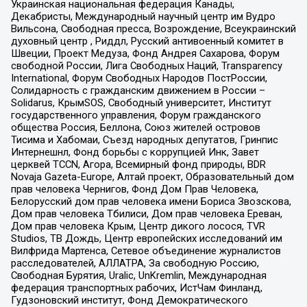
Украинская национальная федерация Канады,
Декабристы, Международный научный центр им Вудро
Вильсона, Свободная пресса, Возрождение, Всеукраинский
духовный центр , Риддл, Русский антивоенный комитет в
Швеции, Проект Медуза, Фонд Андрея Сахарова, Форум
свободной России, Лига Свободных Наций, Transparеncy
International, Форум Свободных Народов ПостРоссии,
Солидарность с гражданским движением в России –
Solidarus, КрымSOS, Свободный университет, Институт
государственного управления, Форум гражданского
общества Россия, Беллона, Союз жителей островов
Тисима и Хабомаи, Съезд народных депутатов, Гринпис
Интернешнл, Фонд борьбы с коррупцией Инк, Завет
церквей TCCN, Агора, Всемирный фонд природы, BDR
Novaja Gazeta-Europe, Алтай проект, Образовательный дом
прав человека Чернигов, Фонд Дом Прав Человека,
Белорусский дом прав человека имени Бориса Звозскова,
Дом прав человека Тбилиси, Дом прав человека Ереван,
Дом прав человека Крым, Центр дикого лосося, TVR
Studios, ТВ Дождь, Центр европейских исследований им
Вилфрида Мартенса, Сетевое объединение журналистов
расследователей, АЛЛАТРА, За свободную Россию,
Свободная Бурятия, Uralic, UnKremlin, Международная
федерация транспортных рабочих, ИстЧам Финланд,
Гудзоновский институт, Фонд Демократического