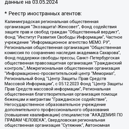
данные на
03.05.2024
* Реестр иностранных агентов:
Калининградская региональная общественная организация "Экозащита!-Женсовет", Фонд содействия защите прав и свобод граждан "Общественный вердикт", Фонд "Институт Развития Свободы Информации", Частное учреждение "Информационное агентство МЕМО. РУ", Региональная общественная организация "Общественная комиссия по сохранению наследия академика Сахарова", Фонд поддержки свободы прессы, Санкт-Петербургская общественная правозащитная организация "Гражданский контроль", Межрегиональная общественная организация "Информационно-просветительский центр "Мемориал", Региональный Фонд "Центр Защиты Прав Средств Массовой Информации", с 05.12.2023 Фонд "Центр Защиты Прав Средств массовой информации", Региональная общественная благотворительная организация помощи беженцам и мигрантам "Гражданское содействие", Негосударственное образовательное учреждение дополнительного профессионального образования (повышение квалификации) специалистов "АКАДЕМИЯ ПО ПРАВАМ ЧЕЛОВЕКА", Свердловская региональная общественная организация "Сутяжник", Автономная некоммерческая организация "Центр независимых социологических исследований", Союз общественных объединений "Российский исследовательский центр по правам человека", Региональное общественное учреждение научно-информационный центр "МЕМОРИАЛ", Некоммерческая организация "Фонд защиты гласности", Автономная некоммерческая организация "Институт прав человека", Городская общественная организация "Екатеринбургское общество "МЕМОРИАЛ", Городская общественная организация "Рязанское историко-просветительское и правозащитное общество "Мемориал" (Рязанский Мемориал), Челябинский региональный орган общественной самодеятельности – женское общественное объединение "Женщины Евразии", Челябинский региональный орган общественной самодеятельности "Уральская правозащитная группа", Фонд содействия защите здоровья и социальной справедливости имени Андрея Рылькова, Автономная Некоммерческая Организация "Аналитический Центр Юрия Левады", Автономная некоммерческая организация социальной поддержки населения "Проект Апрель", Региональная общественная организация помощи женщинам и детям, находящимся в кризисной ситуации "Информационно-методический центр "Анна", Фонд содействия развитию массовых коммуникаций и правовому просвещению "Так-так-Так", Фонд содействия устойчивому развитию "Серебряная тайга", Свердловский региональный общественный фонд социальных проектов "Новое время", "Idel.Реалии", Кавказ.Реалии, Крым.Реалии, Телеканал Настоящее Время, Татаро-башкирская служба Радио Свобода (Azatliq Radiosi), Радио Свободная Европа/Радио Свобода (PCE/PC), "Сибирь.Реалии", "Фактограф", Благотворительный фонд помощи осужденным и их семьям, Автономная некоммерческая организация "Институт глобализации и социальных движений", Фонд "В защиту прав заключенных", Частное учреждение "Центр поддержки и содействия развитию средств массовой информации", Пензенский региональный общественный благотворительный фонд "Гражданский союз", "Север.Реалии", Некоммерческая организация Фонд "Правовая инициатива", Общество с ограниченной ответственностью "Радио Свободная Европа/Радио Свобода", Чешское информационное агентство "MEDIUM-ORIENT", Красноярская региональная общественная организация "Мы против СПИДа", Камалягин Денис Николаевич, Маркелов Сергей Евгеньевич, Пономарев Лев Александрович, Савицкая Людмила Алексеевна, Автономная некоммерческая организация "Центр по работе с проблемой насилия "НАСИЛИЮ.НЕТ", Межрегиональный профессиональный союз работников здравоохранения "Альянс врачей", Юридическое лицо, зарегистрированное в Латвийской Республике, SIA "Medusa Project" (регистрационный номер 40103797863, дата регистрации 10.06.2014), Некоммерческая организация "Фонд по борьбе с коррупцией", Автономная некоммерческая организация "Институт права и публичной политики", Баданин Роман Сергеевич, Гликин Максим Александрович, Железнова Мария Михайловна, Лукьянова Юлия Сергеевна, Маетная Елизавета Витальевна, Маняхин Петр Борисович, Чуракова Ольга Владимировна, Ярош Юлия Петровна, Юридическое лицо "The Insider SIA", зарегистрированное в Риге, Латвийская Республика (дата регистрации 26.06.2015), являющееся администратором доменного имени интернет-издания "The Insider SIA", https://theins.ru, Постернак Алексей Евгеньевич, Рубин Михаил Аркадьевич, Анин Роман Александрович, Юридическое лицо Istories fonds, зарегистрированное в Латвийской Республике (регистрационный номер 50008295751, дата регистрации 24.02.2020), Великовский Дмитрий Александрович, Долинина Ирина Николаевна, Мароховская Алеся Алексеевна, Шлейнов Роман Юрьевич, Шмагун Олеся Валентиновна, Общество с ограниченной ответственностью "Альтаир 2021", Общество с ограниченной ответственностью "Вега 2021", Общество с ограниченной ответственностью "Главный редактор 2021", Общество с ограниченной ответственностью "Ромашки монолит", Важенков Артем Валерьевич, Ивановская областная общественная организация "Центр гендерных исследований", Гурман Юрий Альбертович, Медиапроект "ОВД-Инфо", Егоров Владимир Владимирович, Жилинский Владимир Александрович, Общество с ограниченной ответственностью "ЗП", Иванова София Юрьевна, Карезина Инна Павловна, Кильтау Екатерина Викторовна, Петров Алексей Викторович, Пискунов Сергей Евгеньевич, Смирнов Сергей Сергеевич, Тихонов Михаил Сергеевич, Общество с ограниченной ответственностью "ЖУРНАЛИСТ-ИНОСТРАННЫЙ АГЕНТ", Арапова Галина Юрьевна, Вольтская Татьяна Анатольевна, Американская компания "Mason G.E.S. Anonymous Foundation" (США), являющаяся владельцем интернет-издания https://mnews.world/, Компания "Stichting Bellingcat", зарегистрированная в Нидерландах (дата регистрации 11.07.2018), Захаров Андрей Вячеславович, Клепиковская Екатерина Дмитриевна, Общество с ограниченной ответственностью "МЕМО", Перл Роман Александрович, Симонов Евгений Алексеевич, Соловьева Елена Анатольевна, Сотников Даниил Владимирович, Сурначева Елизавета Дмитриевна, Автономная некоммерческая организация по защите прав человека и информированию населения "Якутия – Наше Мнение", Общество с ограниченной ответственностью "Москоу диджитал медиа", с 26.01.2023 Общество с ограниченной ответственностью "Чайка Белые сады", Ветошкина Валерия Валерьевна, Заговора Максим Александрович, Межрегиональное общественное движение "Российская ЛГБТ - сеть", Оленичев Максим Владимирович, Павлов Иван Юрьевич, Скворцова Елена Сергеевна, Общество с ограниченной ответственностью "Как бы инагент", Кочетков Игорь Викторович, Общество с ограниченной ответственностью "Честные выборы", Еланчик Олег Александрович, Общество с ограниченной ответственностью "Нобелевский призыв", Гималова Регина Эмилевна, Григорьев Андрей Валерьевич, Григорьева Алина Александровна, Ассоциация по содействию защите прав призывников, альтернативнослужащих и военнослужащих "Правозащитная группа "Гражданин.Армия.Право", Хисамова Регина Фаритовна, Автономная некоммерческая организация по реализации социально-правовых программ "Лилит", Дальневосточное общественное движение "Маяк", Санкт-Петербургская ЛГБТ-инициативная группа "Выход", Инициативная группа ЛГБТ+ "Реверс", Алексеев Андрей Викторович, Бекбулатова Таисия Львовна, Беляев Иван Михайлович, Владыкина Елена Сергеевна, Гельман Марат Александрович, Никульшина Вероника Юрьевна, Толоконникова Надежда Андреевна, Шендерович Виктор Анатольевич, Общество с ограниченной ответственностью "Данное сообщение", Общество с ограниченной ответственностью Издательский дом "Новая глава", Айнбиндер Александра Александровна, Московский комьюнити-центр для ЛГБТ+инициатив, Благотворительный фонд развития филантропии, Deutsche Welle (Германия, Kurt-Schumacher-Strasse 3, 53113 Bonn), Борзунова Мария Михайловна, Воробьев Виктор Викторович, Голубева Анна Львовна, Константинова Алла Михайловна, Малкова Ирина Владимировна, Мурадов Мурад Абдулгалимович, Осетинская Елизавета Николаевна, Понасенков Евгений Николаевич, Ганапольский Матвей Юрьевич, Киселев Евгений Алексеевич, Борухович Ирина Григорьевна, Дремин Иван Тимофеевич, Дубровский Дмитрий Викторович, Красноярская региональная общественная организация поддержки и развития альтернативных образовательных технологий и межкультурных коммуникаций "ИНТЕРРА", Маяковская Екатерина Алексеевна, Фейгин Марк Захарович, Филимонов Андрей Викторович, Дзугкоева Регина Николаевна, Доброхотов Роман Александрович, Дудь Юрий Александрович, Елкин Сергей Владимирович, Кругликов Кирилл Игоревич, Сабунаева Мария Леонидовна, Семенов Алексей Владимирович, Шаинян Карен Багратович, Шульман Екатерина Михайловна, Асафьев Артур Валерьевич, Вахштайн Виктор Семенович, Венедиктов Алексей Алексеевич, Лушникова Екатерина Евгеньевна, Волков Леонид Михайлович, Невзоров Александр Глебович, Пархоменко Сергей Борисович, Сироткин Ярослав Николаевич, Кара-Мурза Владимир Владимирович, Баранова Наталья Владимировна, Гозман Леонид Яковлевич, Кагарлицкий Борис Юльевич, Климарев Михаил Валерьевич, Милов Владимир Станиславович, Автономная некоммерческая организация Краснодарский центр современного искусства "Типография", Моргенштерн Алишер Тагирович, Соболь Любовь Эдуардовна, Общество с ограниченной ответственностью "ЛИЗА НОРМ", Каспаров Гарри Кимович, Ходорковский Михаил Борисович, Общество с ограниченной ответственностью "Апрельские тезисы", Данилович Ирина Брониславовна, Кашин Олег Владимирович, Петров Николай Владимирович, Пивоваров Алексей Владимирович, Соколов Михаил Владимирович, Цветкова Юлия Владимировна, Чичваркин Евгений Александрович, Комитет против пыток/Команда против пыток, Общество с ограниченной ответственностью "Первый научный", Общество с ограниченной ответственностью "Вертолет и ко", Белоцерковская Вероника Борисовна, Кац Максим Евгеньевич, Лазарева Татьяна Юрьевна, Шаведдинов Руслан Табризович, Яшин Илья Валерьевич, Общество с ограниченной ответственностью "Иноагент ААВ", Алешковский Дмитрий Петрович, Альбац Евгения Марковна, Быков Дмитрий Львович, Галямина Юлия Евгеньевна, Лойко Сергей Леонидович, Мартынов Кирилл Константинович, Медведев Сергей Александрович, Крашенинников Федор Геннадиевич, Гордеева Катерина Вл