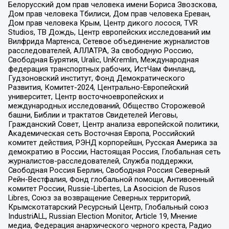
Белорусский дом прав человека имени Бориса Звозскова,
Дом прав человека Тбилиси, Дом прав человека Ереван,
Дом прав человека Крым, Центр дикого лосося, TVR
Studios, ТВ Дождь, Центр европейских исследований им
Вилфрида Мартенса, Сетевое объединение журналистов
расследователей, АЛЛАТРА, За свободную Россию,
Свободная Бурятия, Uralic, UnKremlin, Международная
федерация транспортных рабочих, ИстЧам Финланд,
Гудзоновский институт, Фонд Демократического
Развития, Комитет-2024, Центрально-Европейский
университет, Центр восточноевропейских и
международных исследований, Общество Сторожевой
башни, Библии и трактатов Свидетелей Иеговы,
Гражданский Совет, Центр анализа европейской политики,
Академическая сеть Восточная Европа, Российский
комитет действия, РЭНД корпорейшн, Русская Америка за
демократию в России, Настоящая Россия, Глобальная сеть
журналистов-расследователей, Служба поддержки,
Свободная Россия Берлин, Свободная Россия Северный
Рейн-Вестфалия, Фонд глобальной помощи, Антивоенный
комитет России, Russie-Libertes, La Asocicion de Rusos
Libres, Союз за возвращение Северных территорий,
Крымскотатарский Ресурсный Центр, Глобальный союз
IndustriALL, Russian Election Monitor, Article 19, Мнение
медиа, Федерация анархического черного креста, Радио