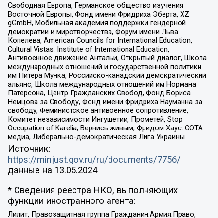
Свободная Европа, Германское общество изучения
Восточной Европы, Фонд имени Фридриха Эберта, XZ
gGmbH, Мобильная академия поддержки гендерной
демократии и миротворчества, Форум имени Льва
Копелева, American Councils for International Education,
Cultural Vistas, Institute of International Education,
Антивоенное движение Антальи, Открытый диалог, Школа
международных отношений и государственной политики
им Питера Мунка, Российско-канадский демократический
альянс, Школа международных отношений им Нормана
Патерсона, Центр Гражданских Свобод, Фонд Бориса
Немцова за Свободу, Фонд имени Фридриха Науманна за
свободу, Феминистское антивоенное сопротивление,
Комитет независимости Ингушетии, Прометей, Stop
Occupation of Karelia, Вернись живым, Фридом Хаус, СОТА
медиа, Либерально-демократическая Лига Украины
Источник:
https://minjust.gov.ru/ru/documents/7756/
данные на
13.05.2024
* Сведения реестра НКО, выполняющих
функции иностранного агента:
Лилит, Правозащитная группа Гражданин.Армия.Право,