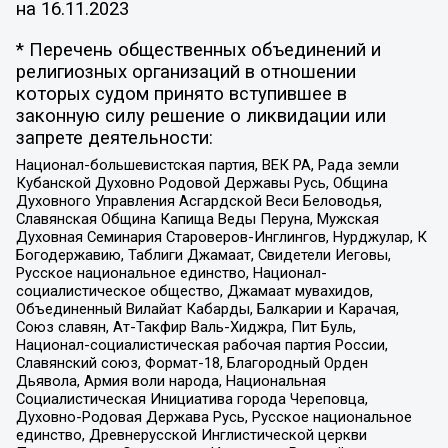
на
16.11.2023
* Перечень общественных объединений и
религиозных организаций в отношении
которых судом принято вступившее в
законную силу решение о ликвидации или
запрете деятельности:
Национал-большевистская партия, ВЕК РА, Рада земли
Кубанской Духовно Родовой Державы Русь, Община
Духовного Управления Асгардской Веси Беловодья,
Славянская Община Капища Веды Перуна, Мужская
Духовная Семинария Староверов-Инглингов, Нурджулар, К
Богодержавию, Таблиги Джамаат, Свидетели Иеговы,
Русское национальное единство, Национал-
социалистическое общество, Джамаат мувахидов,
Объединенный Вилайат Кабарды, Балкарии и Карачая,
Союз славян, Ат-Такфир Валь-Хиджра, Пит Буль,
Национал-социалистическая рабочая партия России,
Славянский союз, Формат-18, Благородный Орден
Дьявола, Армия воли народа, Национальная
Социалистическая Инициатива города Череповца,
Духовно-Родовая Держава Русь, Русское национальное
единство, Древнерусской Инглистической церкви