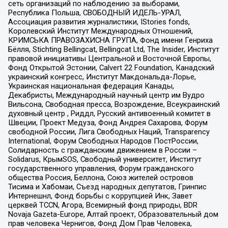
сеть организаций по наблюдению за выборами,
Республика Польша, СВОБОДНЫЙ ИДЕЛЬ-УРАЛ,
Ассоциация развития журналистики, IStories fonds,
Королевский Институт Международных Отношений,
КРИМСЬКА ПРАВОЗАХИСНА ГРУПА, Фонд имени Генриха
Бёлля, Stichting Bellingcat, Bellingcat Ltd, The Insider, Институт
правовой инициативы Центральной и Восточной Европы,
Фонд Открытой Эстонии, Calvert 22 Foundation, Канадский
украинский конгресс, Институт Макдональда-Лорье,
Украинская национальная федерация Канады,
Декабристы, Международный научный центр им Вудро
Вильсона, Свободная пресса, Возрождение, Всеукраинский
духовный центр , Риддл, Русский антивоенный комитет в
Швеции, Проект Медуза, Фонд Андрея Сахарова, Форум
свободной России, Лига Свободных Наций, Transparеncy
International, Форум Свободных Народов ПостРоссии,
Солидарность с гражданским движением в России –
Solidarus, КрымSOS, Свободный университет, Институт
государственного управления, Форум гражданского
общества Россия, Беллона, Союз жителей островов
Тисима и Хабомаи, Съезд народных депутатов, Гринпис
Интернешнл, Фонд борьбы с коррупцией Инк, Завет
церквей TCCN, Агора, Всемирный фонд природы, BDR
Novaja Gazeta-Europe, Алтай проект, Образовательный дом
прав человека Чернигов, Фонд Дом Прав Человека,