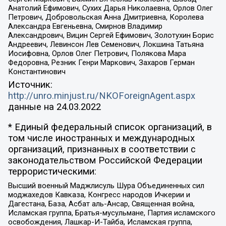
Анатолий Ефимович, Сухих Дарья Николаевна, Орлов Олег
Петрович, Добровольская Анна Дмитриевна, Королева
Александра Евгеньевна, Смирнов Владимир
Александрович, Вицин Сергей Ефимович, Золотухин Борис
Андреевич, Левинсон Лев Семенович, Локшина Татьяна
Иосифовна, Орлов Олег Петрович, Полякова Мара
Федоровна, Резник Генри Маркович, Захаров Герман
Константинович
Источник:
http://unro.minjust.ru/NKOForeignAgent.aspx
данные на
24.03.2022
* Единый федеральный список организаций, в
том числе иностранных и международных
организаций, признанных в соответствии с
законодательством Российской Федерации
террористическими:
Высший военный Маджлисуль Шура Объединенных сил
моджахедов Кавказа, Конгресс народов Ичкерии и
Дагестана, База, Асбат аль-Ансар, Священная война,
Исламская группа, Братья-мусульмане, Партия исламского
освобождения, Лашкар-И-Тайба, Исламская группа,