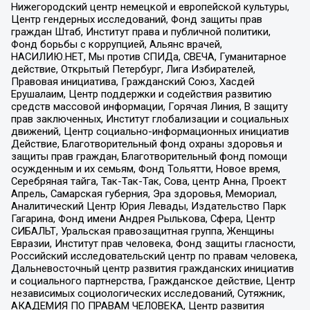
Нижегородский центр немецкой и европейской культуры,
Центр гендерных исследований, Фонд защиты прав
граждан Штаб, Институт права и публичной политики,
Фонд борьбы с коррупцией, Альянс врачей,
НАСИЛИЮ.НЕТ, Мы против СПИДа, СВЕЧА, Гуманитарное
действие, Открытый Петербург, Лига Избирателей,
Правовая инициатива, Гражданский Союз, Хасдей
Ерушалаим, Центр поддержки и содействия развитию
средств массовой информации, Горячая Линия, В защиту
прав заключенных, Институт глобализации и социальных
движений, Центр социально-информационных инициатив
Действие, Благотворительный фонд охраны здоровья и
защиты прав граждан, Благотворительный фонд помощи
осужденным и их семьям, Фонд Тольятти, Новое время,
Серебряная тайга, Так-Так-Так, Сова, центр Анна, Проект
Апрель, Самарская губерния, Эра здоровья, Мемориал,
Аналитический Центр Юрия Левады, Издательство Парк
Гагарина, Фонд имени Андрея Рылькова, Сфера, Центр
СИБАЛЬТ, Уральская правозащитная группа, Женщины
Евразии, Институт прав человека, Фонд защиты гласности,
Российский исследовательский центр по правам человека,
Дальневосточный центр развития гражданских инициатив
и социального партнерства, Гражданское действие, Центр
независимых социологических исследований, Сутяжник,
АКАДЕМИЯ ПО ПРАВАМ ЧЕЛОВЕКА, Центр развития