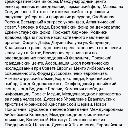
Демократические Выборы, Международный центр
электоральных исследований, Германский фонд Маршалла
Соединенных Штатов, Тихоокеанский центр защиты
окружающей среды и природных ресурсов, Свободная
Россия, Всемирный конгресс украинцев, Атлантический
совет, Человек в беде, Европейский фонд за демократию,
Джеймстаунский фонд, Прожект Хармони, Родники
дракона, Врачи против насильственного извлечения
органов, Фалунь Дафа, Друзья Фалуньгун, Фалуньгун,
Коалиция по расследованию преследования в отношении
Фалуньгун в Китае, Всемирная организация по
расследованию преследований Фалуньгун, Пражский
гражданский центр, Ассоциация школ политических
исследований при Совете Европы, Центр либеральной
современности, Форум русскоязычных европейцев,
Немецко-русский обмен, Бард колледж, Европейский
выбор, Фонд Ходорковского, Оксфордский российский
фонд, Фонд Будущее России, Компания свободы
информации, Проект Медиа, Международное партнерство
за права человека, Духовное Управление Евангельских
Христиан Украинской Христианской Церкви, Новое
Поколение, Духовное Учебное Заведение Международный
Библейский Колледж, Международное христианское
движение, Всемирный Институт Саентологических
Предприятий, Церковь Духовной Технологии, Европейская