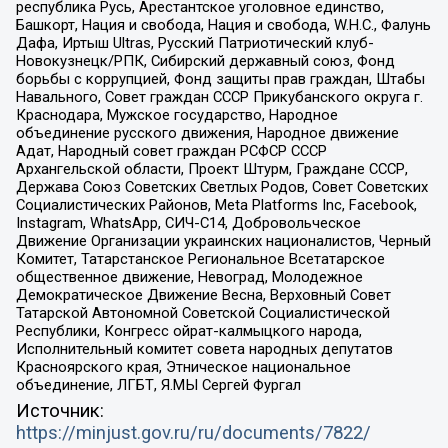
республика Русь, Арестантское уголовное единство,
Башкорт, Нация и свобода, Нация и свобода, W.H.С., Фалунь
Дафа, Иртыш Ultras, Русский Патриотический клуб-
Новокузнецк/РПК, Сибирский державный союз, Фонд
борьбы с коррупцией, Фонд защиты прав граждан, Штабы
Навального, Совет граждан СССР Прикубанского округа г.
Краснодара, Мужское государство, Народное
объединение русского движения, Народное движение
Адат, Народный совет граждан РСФСР СССР
Архангельской области, Проект Штурм, Граждане СССР,
Держава Союз Советских Светлых Родов, Совет Советских
Социалистических Районов, Meta Platforms Inc, Facebook,
Instagram, WhatsApp, СИЧ-С14, Добровольческое
Движение Организации украинских националистов, Черный
Комитет, Татарстанское Региональное Всетатарское
общественное движение, Невоград, Молодежное
Демократическое Движение Весна, Верховный Совет
Татарской Автономной Советской Социалистической
Республики, Конгресс ойрат-калмыцкого народа,
Исполнительный комитет совета народных депутатов
Красноярского края, Этническое национальное
объединение, ЛГБТ, Я.МЫ Сергей Фургал
Источник:
https://minjust.gov.ru/ru/documents/7822/