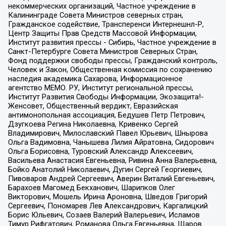
некоммерческих организаций, Частное учреждение в
Калининграде Совета Министров северных стран,
Гражданское содействие, Трансперенси Интернешнл-Р,
Центр Защиты Прав Средств Массовой Информации,
Институт развития прессы - Сибирь, Частное учреждение в
Санкт-Петербурге Совета Министров Северных Стран,
Фонд поддержки свободы прессы, Гражданский контроль,
Человек и Закон, Общественная комиссия по сохранению
наследия академика Сахарова, Информационное
агентство МЕМО. РУ, Институт региональной прессы,
Институт Развития Свободы Информации, Экозащита!-
Женсовет, Общественный вердикт, Евразийская
антимонопольная ассоциация, Бедушев Петр Петрович,
Дзугкоева Регина Николаевна, Кривенко Сергей
Владимирович, Милославский Павел Юрьевич, Шнырова
Ольга Вадимовна, Чанышева Лилия Айратовна, Сидорович
Ольга Борисовна, Туровский Александр Алексеевич,
Васильева Анастасия Евгеньевна, Ривина Анна Валерьевна,
Бойко Анатолий Николаевич, Дугин Сергей Георгиевич,
Пивоваров Андрей Сергеевич, Аверин Виталий Евгеньевич,
Барахоев Магомед Бекханович, Шарипков Олег
Викторович, Мошель Ирина Ароновна, Шведов Григорий
Сергеевич, Пономарев Лев Александрович, Каргалицкий
Борис Юльевич, Созаев Валерий Валерьевич, Исламов
Тимур Рифгатович, Романова Ольга Евгеньевна, Щаров