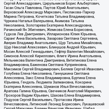
Сергей Алексадрович, Цирульников Борис Альбертович,
Гасан Ольга Павловна, Паутов Юрий Анатольевич,
Верховский Александр Маркович, Пислакова-Паркер
Марина Петровна, Кочеткова Татьяна Владимировна,
Чуркина Наталья Валерьевна, Акимова Татьяна
Николаевна, Золотарева Екатерина Александровна,
Рачинский Ян Збигневич, Жемкова Елена Борисовна,
Гудков Лев Дмитриевич, Илларионова Юлия Юрьевна,
Саранг Анна Васильевна, Захарова Светлана Сергеевна,
Аверин Владимир Анатольевич, Щур Татьяна Михайловна,
Щур Николай Алексеевич, Блинушов Андрей Юрьевич,
Мосин Алексей Геннадьевич, Гефтер Валентин Михайлович,
Симонов Алексей Кириллович, Флиге Ирина Анатольевна,
Мельникова Валентина Дмитриевна, Вититинова Елена
Владимировна, Баженова Светлана Куприяновна,
Максимов Сергей Владимирович, Беляев Сергей Иванович,
Голубева Елена Николаевна, Ганнушкина Светлана
Алексеевна, Закс Елена Владимировна, Буртина Елена
Юрьевна, Гендель Людмила Залмановна, Кокорина
Екатерина Алексеевна, Шуманов Илья Вячеславович,
Арапова Галина Юрьевна, Свечников Анатолий Мариевич,
Прохоров Вадим Юрьевич, Шахова Елена Владимировна,
Подузов Сергей Васильевич, Протасова Ирина
Вячеславовна, Литинский Леонид Борисович, Лукашевский
Сергей Маркович, Бахмин Вячеслав Иванович, Шабад