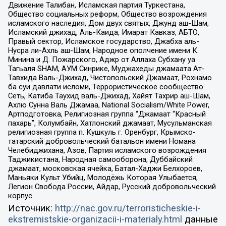
Движение Талибан, Исламская партия Туркестана,
Общество социальных реформ, Общество возрождения
исламского наследия, Дом двух святых, Джунд аш-Шам,
Исламский джихад, Аль-Каида, Имарат Кавказ, АБТО,
Правый сектор, Исламское государство, Джабха аль-
Нусра ли-Ахль аш-Шам, Народное ополчение имени К.
Минина и Д. Пожарского, Аджр от Аллаха Субхану уа
Тагьаля SHAM, АУМ Синрике, Муджахеды джамаата Ат-
Тавхида Валь-Джихад, Чистопольский Джамаат, Рохнамо
ба суи давлати исломи, Террористическое сообщество
Сеть, Катиба Таухид валь-Джихад, Хайят Тахрир аш-Шам,
Ахлю Сунна Валь Джамаа, National Socialism/White Power,
Артподготовка, Религиозная группа “Джамаат “Красный
пахарь”, Колумбайн, Хатлонский джамаат, Мусульманская
религиозная группа п. Кушкуль г. Оренбург, Крымско-
татарский добровольческий батальон имени Номана
Челебиджихана, Азов, Партия исламского возрождения
Таджикистана, Народная самооборона, Дуббайский
джамаат, московская ячейка, Батал-Хаджи Белхороев,
Маньяки Культ Убийц, Молодёжь Которая Улыбается,
Легион Свобода России, Айдар, Русский добровольческий
корпус
Источник:
http://nac.gov.ru/terroristicheskie-i-
ekstremistskie-organizacii-i-materialy.html
данные