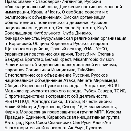
Православных Староверов-Инглингов, Русский
общенациональный союз, Движение против нелегальной
иммиграции, Кровь и Честь, О свободе совести и о
религиозных объединениях, Омская организация
общественного политического движения Русское
национальное единство, Северное Братство, Клуб
Болельщиков Футбольного Клуба Динамо,
Файзрахманисты, Мусульманская религиозная организация
п. Боровский, Община Коренного Русского народа
Щелковского района, Правый сектор, УНА - УНСО,
Украинская повстанческая армия, Тризуб им. Степана
Бандеры, Братство, Белый Крест, Misanthropic division,
Религиозное объединение последователей инглиизма,
Народная Социальная Инициатива, TulaSkins,
Этнополитическое объединение Русские, Русское
национальное объединение Атака, Мечеть Мирмамеда,
Община Коренного Русского народа г. Астрахани, ВОЛЯ,
Меджлис крымскотатарского народа, Рубеж Севера, ТОЙС,
О противодействии экстремистской деятельности,
РЕВТАТПОД, Артподготовка, Штольц, В честь иконы
Божией Матери Державная, Сектор 16, Независимость,
Фирма, Молодежная правозащитная группа МПГ, Курсом
Правды и Единения, Каракольская инициативная группа,
Автоград Крю, Союз Славянских Сил Руси, Алля-Аят,
Благотворительный пансионат Ак Умут, Русская