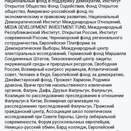
Национальный фонд в поддержку демократии, Институт
Открытое Общество Фонд Содействия, Фонд Открытое
общество, Американо-российский фонд по
экономическому и правовому развитию, Национальный
Демократический Институт Международных Отношений,
MEDIA DEVELOPMENT INVESTMENT FUND, Международный
Республиканский Институт, Открытая Россия, Институт
современной России, Черноморский фонд регионального
сотрудничества, Европейская Платформа за
Демократические Выборы, Международный центр
электоральных исследований, Германский фонд Маршалла
Соединенных Штатов, Тихоокеанский центр защиты
окружающей среды и природных ресурсов, Свободная
Россия, Всемирный конгресс украинцев, Атлантический
совет, Человек в беде, Европейский фонд за демократию,
Джеймстаунский фонд, Прожект Хармони, Родники
дракона, Врачи против насильственного извлечения
органов, Фалунь Дафа, Друзья Фалуньгун, Фалуньгун,
Коалиция по расследованию преследования в отношении
Фалуньгун в Китае, Всемирная организация по
расследованию преследований Фалуньгун, Пражский
гражданский центр, Ассоциация школ политических
исследований при Совете Европы, Центр либеральной
современности, Форум русскоязычных европейцев,
Немецко-русский обмен, Бард колледж, Европейский