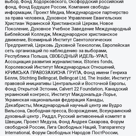
выбор, Фонд Ходорковского, Оксфордский российский
фонд, Фонд Будущее России, Компания свободы
информации, Проект Медиа, Международное партнерство
за права человека, Духовное Управление Евангельских
Христиан Украинской Христианской Церкви, Новое
Поколение, Духовное Учебное Заведение Международный
Библейский Колледж, Международное христианское
движение, Всемирный Институт Саентологических
Предприятий, Церковь Духовной Технологии, Европейская
сеть организаций по наблюдению за выборами,
Республика Польша, СВОБОДНЫЙ ИДЕЛЬ-УРАЛ,
Ассоциация развития журналистики, IStories fonds,
Королевский Институт Международных Отношений,
КРИМСЬКА ПРАВОЗАХИСНА ГРУПА, Фонд имени Генриха
Бёлля, Stichting Bellingcat, Bellingcat Ltd, The Insider, Институт
правовой инициативы Центральной и Восточной Европы,
Фонд Открытой Эстонии, Calvert 22 Foundation, Канадский
украинский конгресс, Институт Макдональда-Лорье,
Украинская национальная федерация Канады,
Декабристы, Международный научный центр им Вудро
Вильсона, Свободная пресса, Возрождение, Всеукраинский
духовный центр , Риддл, Русский антивоенный комитет в
Швеции, Проект Медуза, Фонд Андрея Сахарова, Форум
свободной России, Лига Свободных Наций, Transparеncy
International, Форум Свободных Народов ПостРоссии,