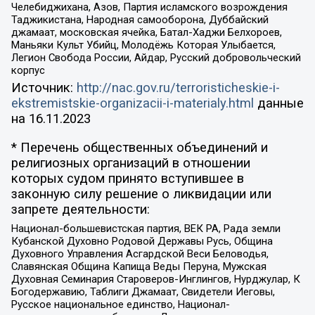
Челебиджихана, Азов, Партия исламского возрождения
Таджикистана, Народная самооборона, Дуббайский
джамаат, московская ячейка, Батал-Хаджи Белхороев,
Маньяки Культ Убийц, Молодёжь Которая Улыбается,
Легион Свобода России, Айдар, Русский добровольческий
корпус
Источник:
http://nac.gov.ru/terroristicheskie-i-
ekstremistskie-organizacii-i-materialy.html
данные
на
16.11.2023
* Перечень общественных объединений и
религиозных организаций в отношении
которых судом принято вступившее в
законную силу решение о ликвидации или
запрете деятельности:
Национал-большевистская партия, ВЕК РА, Рада земли
Кубанской Духовно Родовой Державы Русь, Община
Духовного Управления Асгардской Веси Беловодья,
Славянская Община Капища Веды Перуна, Мужская
Духовная Семинария Староверов-Инглингов, Нурджулар, К
Богодержавию, Таблиги Джамаат, Свидетели Иеговы,
Русское национальное единство, Национал-