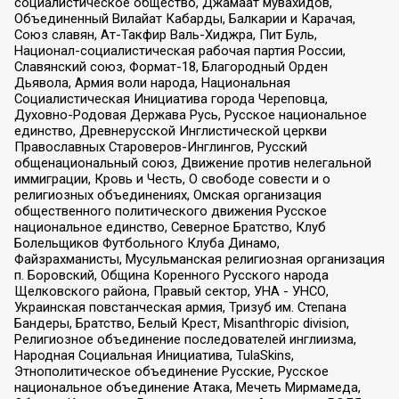
социалистическое общество, Джамаат мувахидов,
Объединенный Вилайат Кабарды, Балкарии и Карачая,
Союз славян, Ат-Такфир Валь-Хиджра, Пит Буль,
Национал-социалистическая рабочая партия России,
Славянский союз, Формат-18, Благородный Орден
Дьявола, Армия воли народа, Национальная
Социалистическая Инициатива города Череповца,
Духовно-Родовая Держава Русь, Русское национальное
единство, Древнерусской Инглистической церкви
Православных Староверов-Инглингов, Русский
общенациональный союз, Движение против нелегальной
иммиграции, Кровь и Честь, О свободе совести и о
религиозных объединениях, Омская организация
общественного политического движения Русское
национальное единство, Северное Братство, Клуб
Болельщиков Футбольного Клуба Динамо,
Файзрахманисты, Мусульманская религиозная организация
п. Боровский, Община Коренного Русского народа
Щелковского района, Правый сектор, УНА - УНСО,
Украинская повстанческая армия, Тризуб им. Степана
Бандеры, Братство, Белый Крест, Misanthropic division,
Религиозное объединение последователей инглиизма,
Народная Социальная Инициатива, TulaSkins,
Этнополитическое объединение Русские, Русское
национальное объединение Атака, Мечеть Мирмамеда,