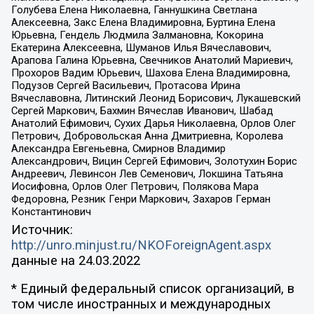
Голубева Елена Николаевна, Ганнушкина Светлана
Алексеевна, Закс Елена Владимировна, Буртина Елена
Юрьевна, Гендель Людмила Залмановна, Кокорина
Екатерина Алексеевна, Шуманов Илья Вячеславович,
Арапова Галина Юрьевна, Свечников Анатолий Мариевич,
Прохоров Вадим Юрьевич, Шахова Елена Владимировна,
Подузов Сергей Васильевич, Протасова Ирина
Вячеславовна, Литинский Леонид Борисович, Лукашевский
Сергей Маркович, Бахмин Вячеслав Иванович, Шабад
Анатолий Ефимович, Сухих Дарья Николаевна, Орлов Олег
Петрович, Добровольская Анна Дмитриевна, Королева
Александра Евгеньевна, Смирнов Владимир
Александрович, Вицин Сергей Ефимович, Золотухин Борис
Андреевич, Левинсон Лев Семенович, Локшина Татьяна
Иосифовна, Орлов Олег Петрович, Полякова Мара
Федоровна, Резник Генри Маркович, Захаров Герман
Константинович
Источник:
http://unro.minjust.ru/NKOForeignAgent.aspx
данные на
24.03.2022
* Единый федеральный список организаций, в
том числе иностранных и международных