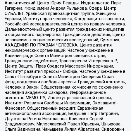
Аналитический Центр Юрия Левады, Издательство Парк
Гагарина, Фонд имени Андрея Рылькова, Сфера, Центр
СИБАЛЬТ, Уральская правозащитная группа, Женщины
Евразии, Институт прав человека, Фонд защиты гласности,
Российский исследовательский центр по правам человека,
Дальневосточный центр развития гражданских инициатив
и социального партнерства, Гражданское действие, Центр
независимых социологических исследований, Сутяжник,
АКАДЕМИЯ ПО ПРАВАМ ЧЕЛОВЕКА, Центр развития
некоммерческих организаций, Частное учреждение в
Калининграде Совета Министров северных стран,
Гражданское содействие, Трансперенси Интернешнл-Р,
Центр Защиты Прав Средств Массовой Информации,
Институт развития прессы - Сибирь, Частное учреждение в
Санкт-Петербурге Совета Министров Северных Стран,
Фонд поддержки свободы прессы, Гражданский контроль,
Человек и Закон, Общественная комиссия по сохранению
наследия академика Сахарова, Информационное
агентство МЕМО. РУ, Институт региональной прессы,
Институт Развития Свободы Информации, Экозащита!-
Женсовет, Общественный вердикт, Евразийская
антимонопольная ассоциация, Бедушев Петр Петрович,
Дзугкоева Регина Николаевна, Кривенко Сергей
Владимирович, Милославский Павел Юрьевич, Шнырова
Ольга Вадимовна, Чанышева Лилия Айратовна, Сидорович