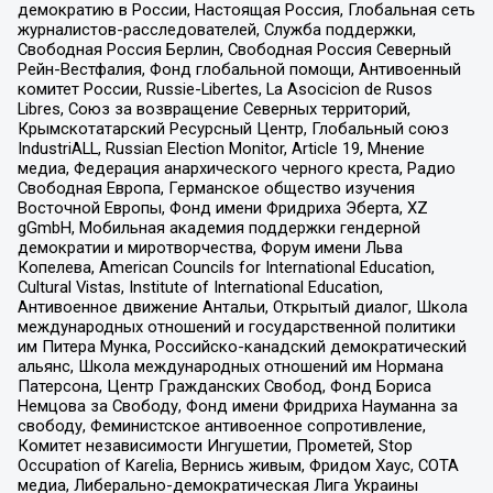
демократию в России, Настоящая Россия, Глобальная сеть
журналистов-расследователей, Служба поддержки,
Свободная Россия Берлин, Свободная Россия Северный
Рейн-Вестфалия, Фонд глобальной помощи, Антивоенный
комитет России, Russie-Libertes, La Asocicion de Rusos
Libres, Союз за возвращение Северных территорий,
Крымскотатарский Ресурсный Центр, Глобальный союз
IndustriALL, Russian Election Monitor, Article 19, Мнение
медиа, Федерация анархического черного креста, Радио
Свободная Европа, Германское общество изучения
Восточной Европы, Фонд имени Фридриха Эберта, XZ
gGmbH, Мобильная академия поддержки гендерной
демократии и миротворчества, Форум имени Льва
Копелева, American Councils for International Education,
Cultural Vistas, Institute of International Education,
Антивоенное движение Антальи, Открытый диалог, Школа
международных отношений и государственной политики
им Питера Мунка, Российско-канадский демократический
альянс, Школа международных отношений им Нормана
Патерсона, Центр Гражданских Свобод, Фонд Бориса
Немцова за Свободу, Фонд имени Фридриха Науманна за
свободу, Феминистское антивоенное сопротивление,
Комитет независимости Ингушетии, Прометей, Stop
Occupation of Karelia, Вернись живым, Фридом Хаус, СОТА
медиа, Либерально-демократическая Лига Украины