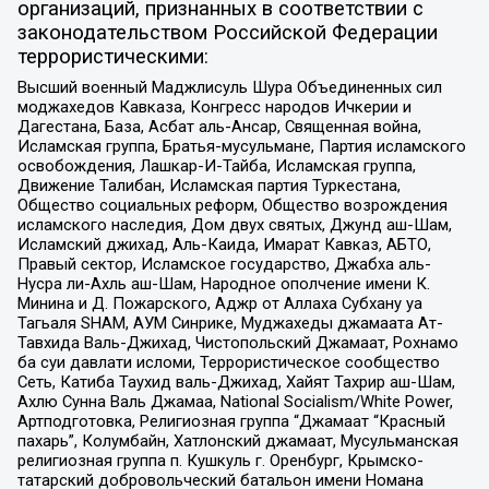
организаций, признанных в соответствии с
законодательством Российской Федерации
террористическими:
Высший военный Маджлисуль Шура Объединенных сил
моджахедов Кавказа, Конгресс народов Ичкерии и
Дагестана, База, Асбат аль-Ансар, Священная война,
Исламская группа, Братья-мусульмане, Партия исламского
освобождения, Лашкар-И-Тайба, Исламская группа,
Движение Талибан, Исламская партия Туркестана,
Общество социальных реформ, Общество возрождения
исламского наследия, Дом двух святых, Джунд аш-Шам,
Исламский джихад, Аль-Каида, Имарат Кавказ, АБТО,
Правый сектор, Исламское государство, Джабха аль-
Нусра ли-Ахль аш-Шам, Народное ополчение имени К.
Минина и Д. Пожарского, Аджр от Аллаха Субхану уа
Тагьаля SHAM, АУМ Синрике, Муджахеды джамаата Ат-
Тавхида Валь-Джихад, Чистопольский Джамаат, Рохнамо
ба суи давлати исломи, Террористическое сообщество
Сеть, Катиба Таухид валь-Джихад, Хайят Тахрир аш-Шам,
Ахлю Сунна Валь Джамаа, National Socialism/White Power,
Артподготовка, Религиозная группа “Джамаат “Красный
пахарь”, Колумбайн, Хатлонский джамаат, Мусульманская
религиозная группа п. Кушкуль г. Оренбург, Крымско-
татарский добровольческий батальон имени Номана