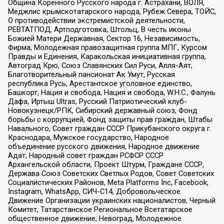
Община Коренного Русского народа г. Астрахани, ВОЛЯ,
Меджлис крымскотатарского народа, Рубеж Севера, ТОЙС,
О противодействии экстремистской деятельности,
РЕВТАТПОД, Артподготовка, Штольц, В честь иконы
Божией Матери Державная, Сектор 16, Независимость,
Фирма, Молодежная правозащитная группа МПГ, Курсом
Правды и Единения, Каракольская инициативная группа,
Автоград Крю, Союз Славянских Сил Руси, Алля-Аят,
Благотворительный пансионат Ак Умут, Русская
республика Русь, Арестантское уголовное единство,
Башкорт, Нация и свобода, Нация и свобода, W.H.С., Фалунь
Дафа, Иртыш Ultras, Русский Патриотический клуб-
Новокузнецк/РПК, Сибирский державный союз, Фонд
борьбы с коррупцией, Фонд защиты прав граждан, Штабы
Навального, Совет граждан СССР Прикубанского округа г.
Краснодара, Мужское государство, Народное
объединение русского движения, Народное движение
Адат, Народный совет граждан РСФСР СССР
Архангельской области, Проект Штурм, Граждане СССР,
Держава Союз Советских Светлых Родов, Совет Советских
Социалистических Районов, Meta Platforms Inc, Facebook,
Instagram, WhatsApp, СИЧ-С14, Добровольческое
Движение Организации украинских националистов, Черный
Комитет, Татарстанское Региональное Всетатарское
общественное движение, Невоград, Молодежное