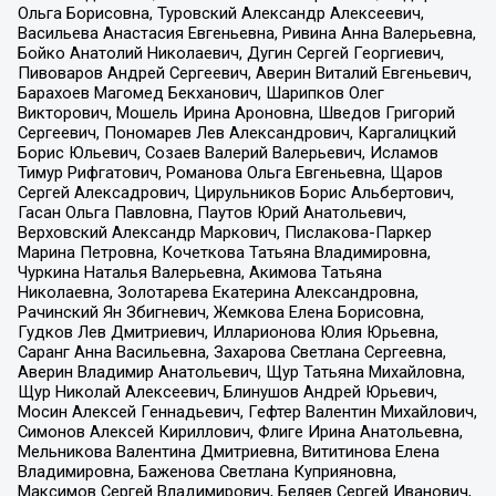
Ольга Борисовна, Туровский Александр Алексеевич,
Васильева Анастасия Евгеньевна, Ривина Анна Валерьевна,
Бойко Анатолий Николаевич, Дугин Сергей Георгиевич,
Пивоваров Андрей Сергеевич, Аверин Виталий Евгеньевич,
Барахоев Магомед Бекханович, Шарипков Олег
Викторович, Мошель Ирина Ароновна, Шведов Григорий
Сергеевич, Пономарев Лев Александрович, Каргалицкий
Борис Юльевич, Созаев Валерий Валерьевич, Исламов
Тимур Рифгатович, Романова Ольга Евгеньевна, Щаров
Сергей Алексадрович, Цирульников Борис Альбертович,
Гасан Ольга Павловна, Паутов Юрий Анатольевич,
Верховский Александр Маркович, Пислакова-Паркер
Марина Петровна, Кочеткова Татьяна Владимировна,
Чуркина Наталья Валерьевна, Акимова Татьяна
Николаевна, Золотарева Екатерина Александровна,
Рачинский Ян Збигневич, Жемкова Елена Борисовна,
Гудков Лев Дмитриевич, Илларионова Юлия Юрьевна,
Саранг Анна Васильевна, Захарова Светлана Сергеевна,
Аверин Владимир Анатольевич, Щур Татьяна Михайловна,
Щур Николай Алексеевич, Блинушов Андрей Юрьевич,
Мосин Алексей Геннадьевич, Гефтер Валентин Михайлович,
Симонов Алексей Кириллович, Флиге Ирина Анатольевна,
Мельникова Валентина Дмитриевна, Вититинова Елена
Владимировна, Баженова Светлана Куприяновна,
Максимов Сергей Владимирович, Беляев Сергей Иванович,