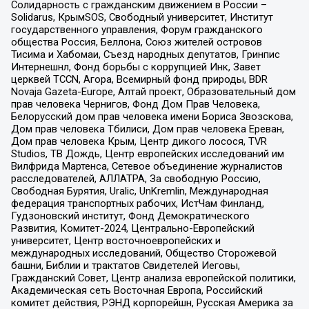
Солидарность с гражданским движением в России –
Solidarus, КрымSOS, Свободный университет, Институт
государственного управления, Форум гражданского
общества Россия, Беллона, Союз жителей островов
Тисима и Хабомаи, Съезд народных депутатов, Гринпис
Интернешнл, Фонд борьбы с коррупцией Инк, Завет
церквей TCCN, Агора, Всемирный фонд природы, BDR
Novaja Gazeta-Europe, Алтай проект, Образовательный дом
прав человека Чернигов, Фонд Дом Прав Человека,
Белорусский дом прав человека имени Бориса Звозскова,
Дом прав человека Тбилиси, Дом прав человека Ереван,
Дом прав человека Крым, Центр дикого лосося, TVR
Studios, ТВ Дождь, Центр европейских исследований им
Вилфрида Мартенса, Сетевое объединение журналистов
расследователей, АЛЛАТРА, За свободную Россию,
Свободная Бурятия, Uralic, UnKremlin, Международная
федерация транспортных рабочих, ИстЧам Финланд,
Гудзоновский институт, Фонд Демократического
Развития, Комитет-2024, Центрально-Европейский
университет, Центр восточноевропейских и
международных исследований, Общество Сторожевой
башни, Библии и трактатов Свидетелей Иеговы,
Гражданский Совет, Центр анализа европейской политики,
Академическая сеть Восточная Европа, Российский
комитет действия, РЭНД корпорейшн, Русская Америка за