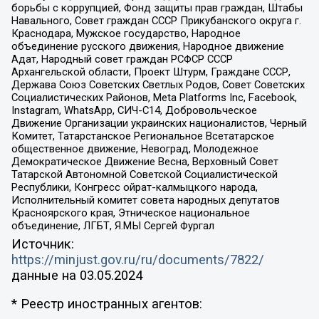
борьбы с коррупцией, Фонд защиты прав граждан, Штабы
Навального, Совет граждан СССР Прикубанского округа г.
Краснодара, Мужское государство, Народное
объединение русского движения, Народное движение
Адат, Народный совет граждан РСФСР СССР
Архангельской области, Проект Штурм, Граждане СССР,
Держава Союз Советских Светлых Родов, Совет Советских
Социалистических Районов, Meta Platforms Inc, Facebook,
Instagram, WhatsApp, СИЧ-С14, Добровольческое
Движение Организации украинских националистов, Черный
Комитет, Татарстанское Региональное Всетатарское
общественное движение, Невоград, Молодежное
Демократическое Движение Весна, Верховный Совет
Татарской Автономной Советской Социалистической
Республики, Конгресс ойрат-калмыцкого народа,
Исполнительный комитет совета народных депутатов
Красноярского края, Этническое национальное
объединение, ЛГБТ, Я.МЫ Сергей Фургал
Источник:
https://minjust.gov.ru/ru/documents/7822/
данные на
03.05.2024
* Реестр иностранных агентов: