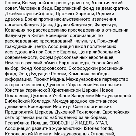
Россия, Всемирный конгресс украинцев, Атлантический
совет, Человек в беде, Европейский фонд за демократию,
Джеймстаунский фонд, Прожект Хармони, Родники
дракона, Врачи против насильственного извлечения
органов, Фалунь Дафа, Друзья Фалуньгун, Фалуньгун,
Коалиция по расследованию преследования в отношении
Фалуньгун в Китае, Всемирная организация по
расследованию преследований Фалуньгун, Пражский
гражданский центр, Ассоциация школ политических
исследований при Совете Европы, Центр либеральной
современности, Форум русскоязычных европейцев,
Немецко-русский обмен, Бард колледж, Европейский
выбор, Фонд Ходорковского, Оксфордский российский
фонд, Фонд Будущее России, Компания свободы
информации, Проект Медиа, Международное партнерство
за права человека, Духовное Управление Евангельских
Христиан Украинской Христианской Церкви, Новое
Поколение, Духовное Учебное Заведение Международный
Библейский Колледж, Международное христианское
движение, Всемирный Институт Саентологических
Предприятий, Церковь Духовной Технологии, Европейская
сеть организаций по наблюдению за выборами,
Республика Польша, СВОБОДНЫЙ ИДЕЛЬ-УРАЛ,
Ассоциация развития журналистики, IStories fonds,
Королевский Институт Международных Отношений,