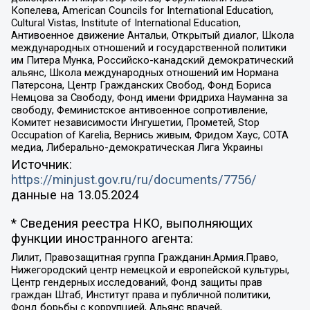
Копелева, American Councils for International Education,
Cultural Vistas, Institute of International Education,
Антивоенное движение Антальи, Открытый диалог, Школа
международных отношений и государственной политики
им Питера Мунка, Российско-канадский демократический
альянс, Школа международных отношений им Нормана
Патерсона, Центр Гражданских Свобод, Фонд Бориса
Немцова за Свободу, Фонд имени Фридриха Науманна за
свободу, Феминистское антивоенное сопротивление,
Комитет независимости Ингушетии, Прометей, Stop
Occupation of Karelia, Вернись живым, Фридом Хаус, СОТА
медиа, Либерально-демократическая Лига Украины
Источник:
https://minjust.gov.ru/ru/documents/7756/
данные на
13.05.2024
* Сведения реестра НКО, выполняющих
функции иностранного агента:
Лилит, Правозащитная группа Гражданин.Армия.Право,
Нижегородский центр немецкой и европейской культуры,
Центр гендерных исследований, Фонд защиты прав
граждан Штаб, Институт права и публичной политики,
Фонд борьбы с коррупцией, Альянс врачей,