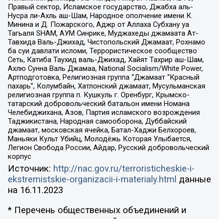
Правый сектор, Исламское государство, Джабха аль-
Нусра ли-Ахль аш-Шам, Народное ополчение имени К.
Минина и Д. Пожарского, Аджр от Аллаха Субхану уа
Тагьаля SHAM, АУМ Синрике, Муджахеды джамаата Ат-
Тавхида Валь-Джихад, Чистопольский Джамаат, Рохнамо
ба суи давлати исломи, Террористическое сообщество
Сеть, Катиба Таухид валь-Джихад, Хайят Тахрир аш-Шам,
Ахлю Сунна Валь Джамаа, National Socialism/White Power,
Артподготовка, Религиозная группа “Джамаат “Красный
пахарь”, Колумбайн, Хатлонский джамаат, Мусульманская
религиозная группа п. Кушкуль г. Оренбург, Крымско-
татарский добровольческий батальон имени Номана
Челебиджихана, Азов, Партия исламского возрождения
Таджикистана, Народная самооборона, Дуббайский
джамаат, московская ячейка, Батал-Хаджи Белхороев,
Маньяки Культ Убийц, Молодёжь Которая Улыбается,
Легион Свобода России, Айдар, Русский добровольческий
корпус
Источник:
http://nac.gov.ru/terroristicheskie-i-
ekstremistskie-organizacii-i-materialy.html
данные
на
16.11.2023
* Перечень общественных объединений и