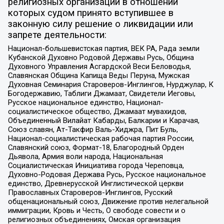
религиозных организаций в отношении
которых судом принято вступившее в
законную силу решение о ликвидации или
запрете деятельности:
Национал-большевистская партия, ВЕК РА, Рада земли
Кубанской Духовно Родовой Державы Русь, Община
Духовного Управления Асгардской Веси Беловодья,
Славянская Община Капища Веды Перуна, Мужская
Духовная Семинария Староверов-Инглингов, Нурджулар, К
Богодержавию, Таблиги Джамаат, Свидетели Иеговы,
Русское национальное единство, Национал-
социалистическое общество, Джамаат мувахидов,
Объединенный Вилайат Кабарды, Балкарии и Карачая,
Союз славян, Ат-Такфир Валь-Хиджра, Пит Буль,
Национал-социалистическая рабочая партия России,
Славянский союз, Формат-18, Благородный Орден
Дьявола, Армия воли народа, Национальная
Социалистическая Инициатива города Череповца,
Духовно-Родовая Держава Русь, Русское национальное
единство, Древнерусской Инглистической церкви
Православных Староверов-Инглингов, Русский
общенациональный союз, Движение против нелегальной
иммиграции, Кровь и Честь, О свободе совести и о
религиозных объединениях, Омская организация