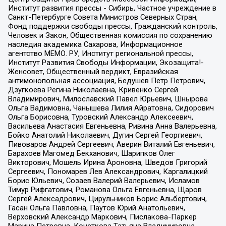
Институт развития прессы - Сибирь, Частное учреждение в
Санкт-Петербурге Совета Министров Северных Стран,
Фонд поддержки свободы прессы, Гражданский контроль,
Человек и Закон, Общественная комиссия по сохранению
наследия академика Сахарова, Информационное
агентство МЕМО. РУ, Институт региональной прессы,
Институт Развития Свободы Информации, Экозащита!-
Женсовет, Общественный вердикт, Евразийская
антимонопольная ассоциация, Бедушев Петр Петрович,
Дзугкоева Регина Николаевна, Кривенко Сергей
Владимирович, Милославский Павел Юрьевич, Шнырова
Ольга Вадимовна, Чанышева Лилия Айратовна, Сидорович
Ольга Борисовна, Туровский Александр Алексеевич,
Васильева Анастасия Евгеньевна, Ривина Анна Валерьевна,
Бойко Анатолий Николаевич, Дугин Сергей Георгиевич,
Пивоваров Андрей Сергеевич, Аверин Виталий Евгеньевич,
Барахоев Магомед Бекханович, Шарипков Олег
Викторович, Мошель Ирина Ароновна, Шведов Григорий
Сергеевич, Пономарев Лев Александрович, Каргалицкий
Борис Юльевич, Созаев Валерий Валерьевич, Исламов
Тимур Рифгатович, Романова Ольга Евгеньевна, Щаров
Сергей Алексадрович, Цирульников Борис Альбертович,
Гасан Ольга Павловна, Паутов Юрий Анатольевич,
Верховский Александр Маркович, Пислакова-Паркер