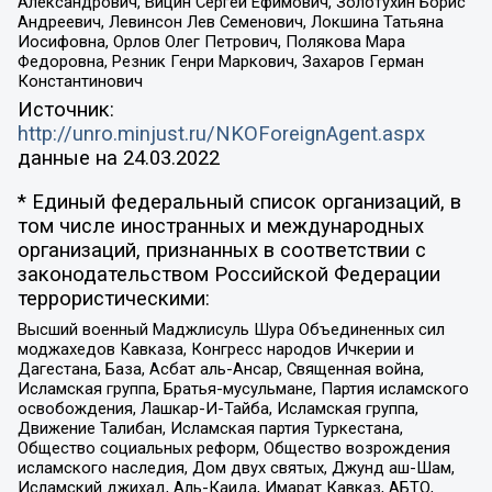
Александрович, Вицин Сергей Ефимович, Золотухин Борис
Андреевич, Левинсон Лев Семенович, Локшина Татьяна
Иосифовна, Орлов Олег Петрович, Полякова Мара
Федоровна, Резник Генри Маркович, Захаров Герман
Константинович
Источник:
http://unro.minjust.ru/NKOForeignAgent.aspx
данные на
24.03.2022
* Единый федеральный список организаций, в
том числе иностранных и международных
организаций, признанных в соответствии с
законодательством Российской Федерации
террористическими:
Высший военный Маджлисуль Шура Объединенных сил
моджахедов Кавказа, Конгресс народов Ичкерии и
Дагестана, База, Асбат аль-Ансар, Священная война,
Исламская группа, Братья-мусульмане, Партия исламского
освобождения, Лашкар-И-Тайба, Исламская группа,
Движение Талибан, Исламская партия Туркестана,
Общество социальных реформ, Общество возрождения
исламского наследия, Дом двух святых, Джунд аш-Шам,
Исламский джихад, Аль-Каида, Имарат Кавказ, АБТО,