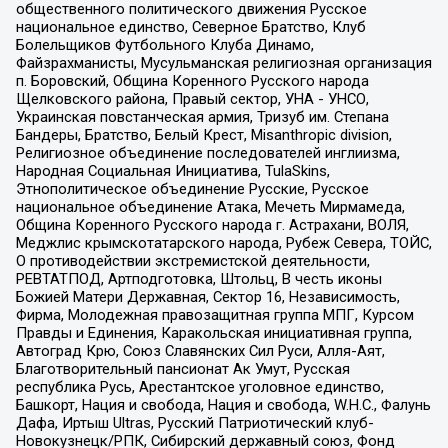
общественного политического движения Русское
национальное единство, Северное Братство, Клуб
Болельщиков Футбольного Клуба Динамо,
Файзрахманисты, Мусульманская религиозная организация
п. Боровский, Община Коренного Русского народа
Щелковского района, Правый сектор, УНА - УНСО,
Украинская повстанческая армия, Тризуб им. Степана
Бандеры, Братство, Белый Крест, Misanthropic division,
Религиозное объединение последователей инглиизма,
Народная Социальная Инициатива, TulaSkins,
Этнополитическое объединение Русские, Русское
национальное объединение Атака, Мечеть Мирмамеда,
Община Коренного Русского народа г. Астрахани, ВОЛЯ,
Меджлис крымскотатарского народа, Рубеж Севера, ТОЙС,
О противодействии экстремистской деятельности,
РЕВТАТПОД, Артподготовка, Штольц, В честь иконы
Божией Матери Державная, Сектор 16, Независимость,
Фирма, Молодежная правозащитная группа МПГ, Курсом
Правды и Единения, Каракольская инициативная группа,
Автоград Крю, Союз Славянских Сил Руси, Алля-Аят,
Благотворительный пансионат Ак Умут, Русская
республика Русь, Арестантское уголовное единство,
Башкорт, Нация и свобода, Нация и свобода, W.H.С., Фалунь
Дафа, Иртыш Ultras, Русский Патриотический клуб-
Новокузнецк/РПК, Сибирский державный союз, Фонд