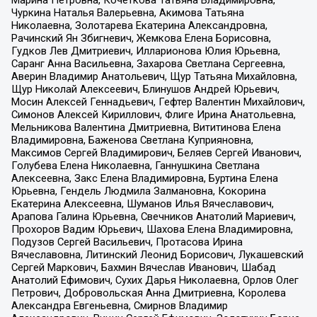
Марина Петровна, Кочеткова Татьяна Владимировна,
Чуркина Наталья Валерьевна, Акимова Татьяна
Николаевна, Золотарева Екатерина Александровна,
Рачинский Ян Збигневич, Жемкова Елена Борисовна,
Гудков Лев Дмитриевич, Илларионова Юлия Юрьевна,
Саранг Анна Васильевна, Захарова Светлана Сергеевна,
Аверин Владимир Анатольевич, Щур Татьяна Михайловна,
Щур Николай Алексеевич, Блинушов Андрей Юрьевич,
Мосин Алексей Геннадьевич, Гефтер Валентин Михайлович,
Симонов Алексей Кириллович, Флиге Ирина Анатольевна,
Мельникова Валентина Дмитриевна, Вититинова Елена
Владимировна, Баженова Светлана Куприяновна,
Максимов Сергей Владимирович, Беляев Сергей Иванович,
Голубева Елена Николаевна, Ганнушкина Светлана
Алексеевна, Закс Елена Владимировна, Буртина Елена
Юрьевна, Гендель Людмила Залмановна, Кокорина
Екатерина Алексеевна, Шуманов Илья Вячеславович,
Арапова Галина Юрьевна, Свечников Анатолий Мариевич,
Прохоров Вадим Юрьевич, Шахова Елена Владимировна,
Подузов Сергей Васильевич, Протасова Ирина
Вячеславовна, Литинский Леонид Борисович, Лукашевский
Сергей Маркович, Бахмин Вячеслав Иванович, Шабад
Анатолий Ефимович, Сухих Дарья Николаевна, Орлов Олег
Петрович, Добровольская Анна Дмитриевна, Королева
Александра Евгеньевна, Смирнов Владимир