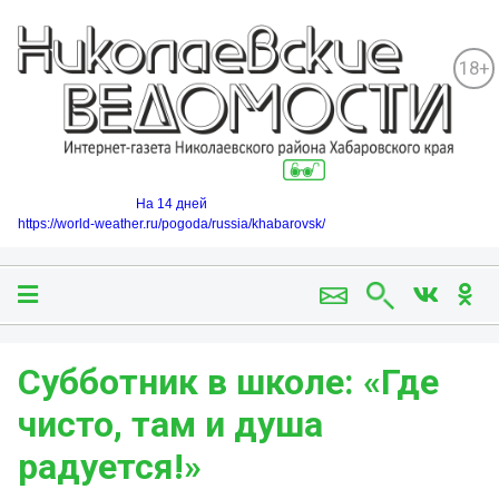
18+
На 14 дней
https://world-weather.ru/pogoda/russia/khabarovsk/
Субботник в школе: «Где
чисто, там и душа
радуется!»