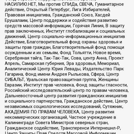
НАСИЛИЮ.НЕТ, Мы против СПИДа, СВЕЧА, Гуманитарное
действие, Открытый Петербург, Лига Избирателей,
Правовая инициатива, Гражданский Союз, Хасдей
Ерушалаим, Центр поддержки и содействия развитию
средств массовой информации, Горячая Линия, В защиту
прав заключенных, Институт глобализации и социальных
движений, Центр социально-информационных инициатив
Действие, Благотворительный фонд охраны здоровья и
защиты прав граждан, Благотворительный фонд помощи
осужденным и их семьям, Фонд Тольятти, Новое время,
Серебряная тайга, Так-Так-Так, Сова, центр Анна, Проект
Апрель, Самарская губерния, Эра здоровья, Мемориал,
Аналитический Центр Юрия Левады, Издательство Парк
Гагарина, Фонд имени Андрея Рылькова, Сфера, Центр
СИБАЛЬТ, Уральская правозащитная группа, Женщины
Евразии, Институт прав человека, Фонд защиты гласности,
Российский исследовательский центр по правам человека,
Дальневосточный центр развития гражданских инициатив
и социального партнерства, Гражданское действие, Центр
независимых социологических исследований, Сутяжник,
АКАДЕМИЯ ПО ПРАВАМ ЧЕЛОВЕКА, Центр развития
некоммерческих организаций, Частное учреждение в
Калининграде Совета Министров северных стран,
Гражданское содействие, Трансперенси Интернешнл-Р,
Центр Защиты Прав Средств Массовой Информации,