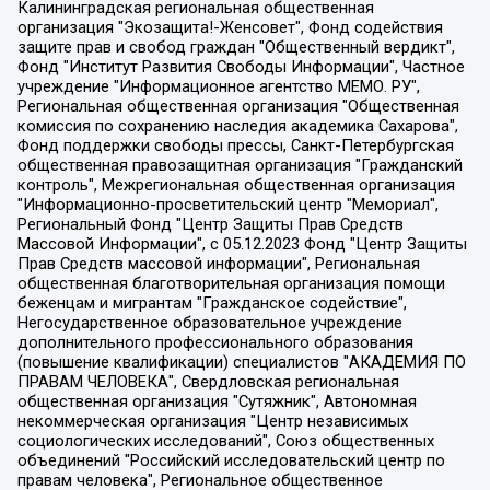
Калининградская региональная общественная организация "Экозащита!-Женсовет", Фонд содействия защите прав и свобод граждан "Общественный вердикт", Фонд "Институт Развития Свободы Информации", Частное учреждение "Информационное агентство МЕМО. РУ", Региональная общественная организация "Общественная комиссия по сохранению наследия академика Сахарова", Фонд поддержки свободы прессы, Санкт-Петербургская общественная правозащитная организация "Гражданский контроль", Межрегиональная общественная организация "Информационно-просветительский центр "Мемориал", Региональный Фонд "Центр Защиты Прав Средств Массовой Информации", с 05.12.2023 Фонд "Центр Защиты Прав Средств массовой информации", Региональная общественная благотворительная организация помощи беженцам и мигрантам "Гражданское содействие", Негосударственное образовательное учреждение дополнительного профессионального образования (повышение квалификации) специалистов "АКАДЕМИЯ ПО ПРАВАМ ЧЕЛОВЕКА", Свердловская региональная общественная организация "Сутяжник", Автономная некоммерческая организация "Центр независимых социологических исследований", Союз общественных объединений "Российский исследовательский центр по правам человека", Региональное общественное учреждение научно-информационный центр "МЕМОРИАЛ", Некоммерческая организация "Фонд защиты гласности", Автономная некоммерческая организация "Институт прав человека", Городская общественная организация "Екатеринбургское общество "МЕМОРИАЛ", Городская общественная организация "Рязанское историко-просветительское и правозащитное общество "Мемориал" (Рязанский Мемориал), Челябинский региональный орган общественной самодеятельности – женское общественное объединение "Женщины Евразии", Челябинский региональный орган общественной самодеятельности "Уральская правозащитная группа", Фонд содействия защите здоровья и социальной справедливости имени Андрея Рылькова, Автономная Некоммерческая Организация "Аналитический Центр Юрия Левады", Автономная некоммерческая организация социальной поддержки населения "Проект Апрель", Региональная общественная организация помощи женщинам и детям, находящимся в кризисной ситуации "Информационно-методический центр "Анна", Фонд содействия развитию массовых коммуникаций и правовому просвещению "Так-так-Так", Фонд содействия устойчивому развитию "Серебряная тайга", Свердловский региональный общественный фонд социальных проектов "Новое время", "Idel.Реалии", Кавказ.Реалии, Крым.Реалии, Телеканал Настоящее Время, Татаро-башкирская служба Радио Свобода (Azatliq Radiosi), Радио Свободная Европа/Радио Свобода (PCE/PC), "Сибирь.Реалии", "Фактограф", Благотворительный фонд помощи осужденным и их семьям, Автономная некоммерческая организация "Институт глобализации и социальных движений", Фонд "В защиту прав заключенных", Частное учреждение "Центр поддержки и содействия развитию средств массовой информации", Пензенский региональный общественный благотворительный фонд "Гражданский союз", "Север.Реалии", Некоммерческая организация Фонд "Правовая инициатива", Общество с ограниченной ответственностью "Радио Свободная Европа/Радио Свобода", Чешское информационное агентство "MEDIUM-ORIENT", Красноярская региональная общественная организация "Мы против СПИДа", Камалягин Денис Николаевич, Маркелов Сергей Евгеньевич, Пономарев Лев Александрович, Савицкая Людмила Алексеевна, Автономная некоммерческая организация "Центр по работе с проблемой насилия "НАСИЛИЮ.НЕТ", Межрегиональный профессиональный союз работников здравоохранения "Альянс врачей", Юридическое лицо, зарегистрированное в Латвийской Республике, SIA "Medusa Project" (регистрационный номер 40103797863, дата регистрации 10.06.2014), Некоммерческая организация "Фонд по борьбе с коррупцией", Автономная некоммерческая организация "Институт права и публичной политики", Баданин Роман Сергеевич, Гликин Максим Александрович, Железнова Мария Михайловна, Лукьянова Юлия Сергеевна, Маетная Елизавета Витальевна, Маняхин Петр Борисович, Чуракова Ольга Владимировна, Ярош Юлия Петровна, Юридическое лицо "The Insider SIA", зарегистрированное в Риге, Латвийская Республика (дата регистрации 26.06.2015), являющееся администратором доменного имени интернет-издания "The Insider SIA", https://theins.ru, Постернак Алексей Евгеньевич, Рубин Михаил Аркадьевич, Анин Роман Александрович, Юридическое лицо Istories fonds, зарегистрированное в Латвийской Республике (регистрационный номер 50008295751, дата регистрации 24.02.2020), Великовский Дмитрий Александрович, Долинина Ирина Николаевна, Мароховская Алеся Алексеевна, Шлейнов Роман Юрьевич, Шмагун Олеся Валентиновна, Общество с ограниченной ответственностью "Альтаир 2021", Общество с ограниченной ответственностью "Вега 2021", Общество с ограниченной ответственностью "Главный редактор 2021", Общество с ограниченной ответственностью "Ромашки монолит", Важенков Артем Валерьевич, Ивановская областная общественная организация "Центр гендерных исследований", Гурман Юрий Альбертович, Медиапроект "ОВД-Инфо", Егоров Владимир Владимирович, Жилинский Владимир Александрович, Общество с ограниченной ответственностью "ЗП", Иванова София Юрьевна, Карезина Инна Павловна, Кильтау Екатерина Викторовна, Петров Алексей Викторович, Пискунов Сергей Евгеньевич, Смирнов Сергей Сергеевич, Тихонов Михаил Сергеевич, Общество с ограниченной ответственностью "ЖУРНАЛИСТ-ИНОСТРАННЫЙ АГЕНТ", Арапова Галина Юрьевна, Вольтская Татьяна Анатольевна, Американская компания "Mason G.E.S. Anonymous Foundation" (США), являющаяся владельцем интернет-издания https://mnews.world/, Компания "Stichting Bellingcat", зарегистрированная в Нидерландах (дата регистрации 11.07.2018), Захаров Андрей Вячеславович, Клепиковская Екатерина Дмитриевна, Общество с ограниченной ответственностью "МЕМО", Перл Роман Александрович, Симонов Евгений Алексеевич, Соловьева Елена Анатольевна, Сотников Даниил Владимирович, Сурначева Елизавета Дмитриевна, Автономная некоммерческая организация по защите прав человека и информированию населения "Якутия – Наше Мнение", Общество с ограниченной ответственностью "Москоу диджитал медиа", с 26.01.2023 Общество с ограниченной ответственностью "Чайка Белые сады", Ветошкина Валерия Валерьевна, Заговора Максим Александрович, Межрегиональное общественное движение "Российская ЛГБТ - сеть", Оленичев Максим Владимирович, Павлов Иван Юрьевич, Скворцова Елена Сергеевна, Общество с ограниченной ответственностью "Как бы инагент", Кочетков Игорь Викторович, Общество с ограниченной ответственностью "Честные выборы", Еланчик Олег Александрович, Общество с ограниченной ответственностью "Нобелевский призыв", Гималова Регина Эмилевна, Григорьев Андрей Валерьевич, Григорьева Алина Александровна, Ассоциация по содействию защите прав призывников, альтернативнослужащих и военнослужащих "Правозащитная группа "Гражданин.Армия.Право", Хисамова Регина Фаритовна, Автономная некоммерческая организация по реализации социально-правовых программ "Лилит", Дальневосточное общественное движение "Маяк", Санкт-Петербургская ЛГБТ-инициативная группа "Выход", Инициативная группа ЛГБТ+ "Реверс", Алексеев Андрей Викторович, Бекбулатова Таисия Львовна, Беляев Иван Михайлович, Владыкина Елена Сергеевна, Гельман Марат Александрович, Никульшина Вероника Юрьевна, Толоконникова Надежда Андреевна, Шендерович Виктор Анатольевич, Общество с ограниченной ответственностью "Данное сообщение", Общество с ограниченной ответственностью Издательский дом "Новая глава", Айнбиндер Александра Александровна, Московский комьюнити-центр для ЛГБТ+инициатив, Благотворительный фонд развития филантропии, Deutsche Welle (Германия, Kurt-Schumacher-Strasse 3, 53113 Bonn), Борзунова Мария Михайловна, Воробьев Виктор Викторович, Голубева Анна Львовна, Константинова Алла Михайловна, Малкова Ирина Владимировна, Мурадов Мурад Абдулгалимович, Осетинская Елизавета Николаевна, Понасенков Евгений Николаевич, Ганапольский Матвей Юрьевич, Киселев Евгений Алексеевич, Борухович Ирина Григорьевна, Дремин Иван Тимофеевич, Дубровский Дмитрий Викторович, Красноярская региональная общественная организация поддержки и развития альтернативных образовательных технологий и межкультурных коммуникаций "ИНТЕРРА", Маяковская Екатерина Алексеевна, Фейгин Марк Захарович, Филимонов Андрей Викторович, Дзугкоева Регина Николаевна, Доброхотов Роман Александрович, Дудь Юрий Александрович, Елкин Сергей Владимирович, Кругликов Кирилл Игоревич, Сабунаева Мария Леонидовна, Семенов Алексей Владимирович, Шаинян Карен Багратович, Шульман Екатерина Михайловна, Асафьев Артур Валерьевич, Вахштайн Виктор Семенович, Венедиктов Алексей Алексеевич, Лушникова Екатерина Евгеньевна, Волков Леонид Михайлович, Невзоров Александр Глебович, Пархоменко Сергей Борисович, Сироткин Ярослав Николаевич, Кара-Мурза Владимир Владимирович, Баранова Наталья Владимировна, Гозман Леонид Яковлевич, Кагарлицкий Борис Юльевич, Климарев Михаил Валерьевич, Милов Владимир Станиславович, Автономная некоммерческая организация Краснодарский центр современного искусства "Типография", Моргенштерн Алишер Тагирович, Соболь Любовь Эдуардовна, Общество с ограниченной ответственностью "ЛИЗА НОРМ", Каспаров Гарри Кимович, Ходорковский Михаил Борисович, Общество с ограниченной ответственностью "Апрельские тезисы", Данилович Ирина Брониславовна, Кашин Олег Владимирович, Петров Николай Владимирович, Пивоваров Алексей Владимирович, Соколов Михаил Владимирович, Цветкова Юлия Владимировна, Чичваркин Евгений Александрович, Комитет против пыток/Команда против пыток, Общество с ограниченной ответственностью "Первый научный", Общество с ограниченной ответственностью "Вертолет и ко", Белоцерковская Вероника Борисовна, Кац Максим Евгеньевич, Лазарева Татьяна Юрьевна, Шаведдинов Руслан Табризович, Яшин Илья Валерьевич, Общество с ограниченной ответственностью "Иноагент ААВ", Алешковский Дмитрий Петрович, Альбац Евгения Марковна, Быков Дмитрий Львович, Галямина Юлия Евгеньевна, Лойко Сергей Леонидович, Мартынов Кирилл Константинович, Медведев Сергей Александрович, Крашенинников Федор Геннадиевич, Гордеева Катерина Вл