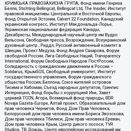
КРИМСЬКА ПРАВОЗАХИСНА ГРУПА, Фонд имени Генриха
Бёлля, Stichting Bellingcat, Bellingcat Ltd, The Insider, Институт
правовой инициативы Центральной и Восточной Европы,
Фонд Открытой Эстонии, Calvert 22 Foundation, Канадский
украинский конгресс, Институт Макдональда-Лорье,
Украинская национальная федерация Канады,
Декабристы, Международный научный центр им Вудро
Вильсона, Свободная пресса, Возрождение, Всеукраинский
духовный центр , Риддл, Русский антивоенный комитет в
Швеции, Проект Медуза, Фонд Андрея Сахарова, Форум
свободной России, Лига Свободных Наций, Transparеncy
International, Форум Свободных Народов ПостРоссии,
Солидарность с гражданским движением в России –
Solidarus, КрымSOS, Свободный университет, Институт
государственного управления, Форум гражданского
общества Россия, Беллона, Союз жителей островов
Тисима и Хабомаи, Съезд народных депутатов, Гринпис
Интернешнл, Фонд борьбы с коррупцией Инк, Завет
церквей TCCN, Агора, Всемирный фонд природы, BDR
Novaja Gazeta-Europe, Алтай проект, Образовательный дом
прав человека Чернигов, Фонд Дом Прав Человека,
Белорусский дом прав человека имени Бориса Звозскова,
Дом прав человека Тбилиси, Дом прав человека Ереван,
Дом прав человека Крым, Центр дикого лосося, TVR
Studios, ТВ Дождь, Центр европейских исследований им