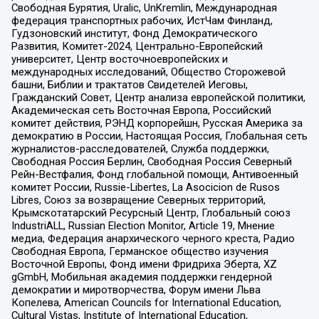
Свободная Бурятия, Uralic, UnKremlin, Международная
федерация транспортных рабочих, ИстЧам Финланд,
Гудзоновский институт, Фонд Демократического
Развития, Комитет-2024, Центрально-Европейский
университет, Центр восточноевропейских и
международных исследований, Общество Сторожевой
башни, Библии и трактатов Свидетелей Иеговы,
Гражданский Совет, Центр анализа европейской политики,
Академическая сеть Восточная Европа, Российский
комитет действия, РЭНД корпорейшн, Русская Америка за
демократию в России, Настоящая Россия, Глобальная сеть
журналистов-расследователей, Служба поддержки,
Свободная Россия Берлин, Свободная Россия Северный
Рейн-Вестфалия, Фонд глобальной помощи, Антивоенный
комитет России, Russie-Libertes, La Asocicion de Rusos
Libres, Союз за возвращение Северных территорий,
Крымскотатарский Ресурсный Центр, Глобальный союз
IndustriALL, Russian Election Monitor, Article 19, Мнение
медиа, Федерация анархического черного креста, Радио
Свободная Европа, Германское общество изучения
Восточной Европы, Фонд имени Фридриха Эберта, XZ
gGmbH, Мобильная академия поддержки гендерной
демократии и миротворчества, Форум имени Льва
Копелева, American Councils for International Education,
Cultural Vistas, Institute of International Education,