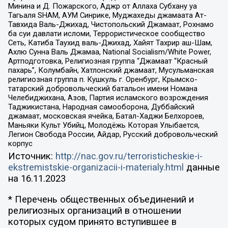
Минина и Д. Пожарского, Аджр от Аллаха Субхану уа
Тагьаля SHAM, АУМ Синрике, Муджахеды джамаата Ат-
Тавхида Валь-Джихад, Чистопольский Джамаат, Рохнамо
ба суи давлати исломи, Террористическое сообщество
Сеть, Катиба Таухид валь-Джихад, Хайят Тахрир аш-Шам,
Ахлю Сунна Валь Джамаа, National Socialism/White Power,
Артподготовка, Религиозная группа “Джамаат “Красный
пахарь”, Колумбайн, Хатлонский джамаат, Мусульманская
религиозная группа п. Кушкуль г. Оренбург, Крымско-
татарский добровольческий батальон имени Номана
Челебиджихана, Азов, Партия исламского возрождения
Таджикистана, Народная самооборона, Дуббайский
джамаат, московская ячейка, Батал-Хаджи Белхороев,
Маньяки Культ Убийц, Молодёжь Которая Улыбается,
Легион Свобода России, Айдар, Русский добровольческий
корпус
Источник:
http://nac.gov.ru/terroristicheskie-i-
ekstremistskie-organizacii-i-materialy.html
данные
на
16.11.2023
* Перечень общественных объединений и
религиозных организаций в отношении
которых судом принято вступившее в