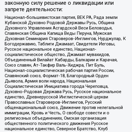
законную силу решение о ликвидации или
запрете деятельности:
Национал-большевистская партия, ВЕК РА, Рада земли
Кубанской Духовно Родовой Державы Русь, Община
Духовного Управления Асгардской Веси Беловодья,
Славянская Община Капища Веды Перуна, Мужская
Духовная Семинария Староверов-Инглингов, Нурджулар, К
Богодержавию, Таблиги Джамаат, Свидетели Иеговы,
Русское национальное единство, Национал-
социалистическое общество, Джамаат мувахидов,
Объединенный Вилайат Кабарды, Балкарии и Карачая,
Союз славян, Ат-Такфир Валь-Хиджра, Пит Буль,
Национал-социалистическая рабочая партия России,
Славянский союз, Формат-18, Благородный Орден
Дьявола, Армия воли народа, Национальная
Социалистическая Инициатива города Череповца,
Духовно-Родовая Держава Русь, Русское национальное
единство, Древнерусской Инглистической церкви
Православных Староверов-Инглингов, Русский
общенациональный союз, Движение против нелегальной
иммиграции, Кровь и Честь, О свободе совести и о
религиозных объединениях, Омская организация
общественного политического движения Русское
национальное единство, Северное Братство, Клуб