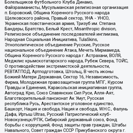
Болельщиков Футбольного Клуба Динамо,
Файзрахманисты, Мусульманская религиозная организация
п. Боровский, Община Коренного Русского народа
Щелковского района, Правый сектор, УНА - УНСО,
Украинская повстанческая армия, Тризуб им. Степана
Бандеры, Братство, Белый Крест, Misanthropic division,
Религиозное объединение последователей инглиизма,
Народная Социальная Инициатива, TulaSkins,
Этнополитическое объединение Русские, Русское
национальное объединение Атака, Мечеть Мирмамеда,
Община Коренного Русского народа г. Астрахани, ВОЛЯ,
Меджлис крымскотатарского народа, Рубеж Севера, ТОЙС,
О противодействии экстремистской деятельности,
РЕВТАТПОД, Артподготовка, Штольц, В честь иконы
Божией Матери Державная, Сектор 16, Независимость,
Фирма, Молодежная правозащитная группа МПГ, Курсом
Правды и Единения, Каракольская инициативная группа,
Автоград Крю, Союз Славянских Сил Руси, Алля-Аят,
Благотворительный пансионат Ак Умут, Русская
республика Русь, Арестантское уголовное единство,
Башкорт, Нация и свобода, Нация и свобода, W.H.С., Фалунь
Дафа, Иртыш Ultras, Русский Патриотический клуб-
Новокузнецк/РПК, Сибирский державный союз, Фонд
борьбы с коррупцией, Фонд защиты прав граждан, Штабы
Навального, Совет граждан СССР Прикубанского округа г.