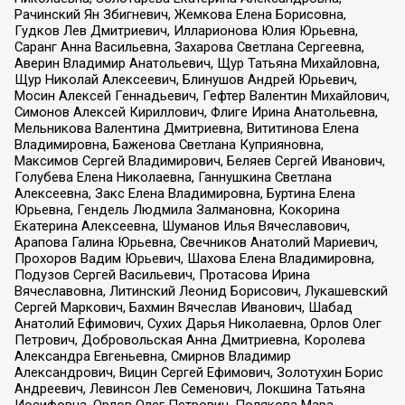
Рачинский Ян Збигневич, Жемкова Елена Борисовна,
Гудков Лев Дмитриевич, Илларионова Юлия Юрьевна,
Саранг Анна Васильевна, Захарова Светлана Сергеевна,
Аверин Владимир Анатольевич, Щур Татьяна Михайловна,
Щур Николай Алексеевич, Блинушов Андрей Юрьевич,
Мосин Алексей Геннадьевич, Гефтер Валентин Михайлович,
Симонов Алексей Кириллович, Флиге Ирина Анатольевна,
Мельникова Валентина Дмитриевна, Вититинова Елена
Владимировна, Баженова Светлана Куприяновна,
Максимов Сергей Владимирович, Беляев Сергей Иванович,
Голубева Елена Николаевна, Ганнушкина Светлана
Алексеевна, Закс Елена Владимировна, Буртина Елена
Юрьевна, Гендель Людмила Залмановна, Кокорина
Екатерина Алексеевна, Шуманов Илья Вячеславович,
Арапова Галина Юрьевна, Свечников Анатолий Мариевич,
Прохоров Вадим Юрьевич, Шахова Елена Владимировна,
Подузов Сергей Васильевич, Протасова Ирина
Вячеславовна, Литинский Леонид Борисович, Лукашевский
Сергей Маркович, Бахмин Вячеслав Иванович, Шабад
Анатолий Ефимович, Сухих Дарья Николаевна, Орлов Олег
Петрович, Добровольская Анна Дмитриевна, Королева
Александра Евгеньевна, Смирнов Владимир
Александрович, Вицин Сергей Ефимович, Золотухин Борис
Андреевич, Левинсон Лев Семенович, Локшина Татьяна