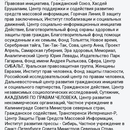
Правовая инициатива, Гражданский Союз, Хасдей
Ерушалаим, Центр поддержки и содействия развитию
средств массовой информации, Горячая Линия, В защиту
прав заключенных, Институт глобализации и социальных
движений, Центр социально-информационных инициатив
Действие, Благотворительный фонд охраны здоровья и
защиты прав граждан, Благотворительный фонд помощи
осужденным и их семьям, Фонд Тольятти, Новое время,
Серебряная тайга, Так-Так-Так, Сова, центр Анна, Проект
Апрель, Самарская губерния, Эра здоровья, Мемориал,
Аналитический Центр Юрия Левады, Издательство Парк
Гагарина, Фонд имени Андрея Рылькова, Сфера, Центр
СИБАЛЬТ, Уральская правозащитная группа, Женщины
Евразии, Институт прав человека, Фонд защиты гласности,
Российский исследовательский центр по правам человека,
Дальневосточный центр развития гражданских инициатив
и социального партнерства, Гражданское действие, Центр
независимых социологических исследований, Сутяжник,
АКАДЕМИЯ ПО ПРАВАМ ЧЕЛОВЕКА, Центр развития
некоммерческих организаций, Частное учреждение в
Калининграде Совета Министров северных стран,
Гражданское содействие, Трансперенси Интернешнл-Р,
Центр Защиты Прав Средств Массовой Информации,
Институт развития прессы - Сибирь, Частное учреждение в
Санкт-Петербурге Совета Министров Северных Стран,