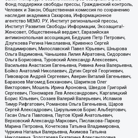
Фонд поддержки свободы прессы, Гражданский контроль,
Человек и Закон, Общественная комиссия по сохранению
наследия академика Сахарова, Информационное
агентство МЕМО. РУ, Институт региональной прессы,
Институт Развития Свободы Информации, Экозащита!-
Женсовет, Общественный вердикт, Евразийская
антимонопольная ассоциация, Бедушев Петр Петрович,
Дзугкоева Регина Николаевна, Кривенко Сергей
Владимирович, Милославский Павел Юрьевич, Шнырова
Ольга Вадимовна, Чанышева Лилия Айратовна, Сидорович
Ольга Борисовна, Туровский Александр Алексеевич,
Васильева Анастасия Евгеньевна, Ривина Анна Валерьевна,
Бойко Анатолий Николаевич, Дугин Сергей Георгиевич,
Пивоваров Андрей Сергеевич, Аверин Виталий Евгеньевич,
Барахоев Магомед Бекханович, Шарипков Олег
Викторович, Мошель Ирина Ароновна, Шведов Григорий
Сергеевич, Пономарев Лев Александрович, Каргалицкий
Борис Юльевич, Созаев Валерий Валерьевич, Исламов
Тимур Рифгатович, Романова Ольга Евгеньевна, Щаров
Сергей Алексадрович, Цирульников Борис Альбертович,
Гасан Ольга Павловна, Паутов Юрий Анатольевич,
Верховский Александр Маркович, Пислакова-Паркер
Марина Петровна, Кочеткова Татьяна Владимировна,
Чуркина Наталья Валерьевна, Акимова Татьяна
Николаевна, Золотарева Екатерина Александровна,