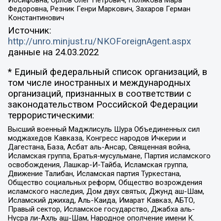
Иосифовна, Орлов Олег Петрович, Полякова Мара
Федоровна, Резник Генри Маркович, Захаров Герман
Константинович
Источник:
http://unro.minjust.ru/NKOForeignAgent.aspx
данные на
24.03.2022
* Единый федеральный список организаций, в
том числе иностранных и международных
организаций, признанных в соответствии с
законодательством Российской Федерации
террористическими:
Высший военный Маджлисуль Шура Объединенных сил
моджахедов Кавказа, Конгресс народов Ичкерии и
Дагестана, База, Асбат аль-Ансар, Священная война,
Исламская группа, Братья-мусульмане, Партия исламского
освобождения, Лашкар-И-Тайба, Исламская группа,
Движение Талибан, Исламская партия Туркестана,
Общество социальных реформ, Общество возрождения
исламского наследия, Дом двух святых, Джунд аш-Шам,
Исламский джихад, Аль-Каида, Имарат Кавказ, АБТО,
Правый сектор, Исламское государство, Джабха аль-
Нусра ли-Ахль аш-Шам, Народное ополчение имени К.