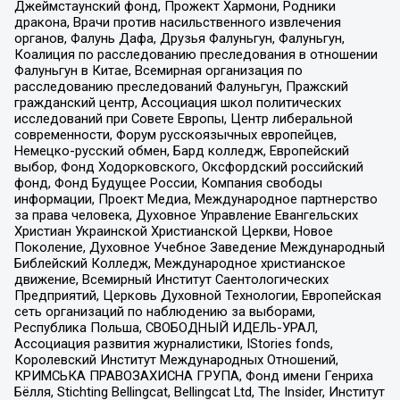
Джеймстаунский фонд, Прожект Хармони, Родники
дракона, Врачи против насильственного извлечения
органов, Фалунь Дафа, Друзья Фалуньгун, Фалуньгун,
Коалиция по расследованию преследования в отношении
Фалуньгун в Китае, Всемирная организация по
расследованию преследований Фалуньгун, Пражский
гражданский центр, Ассоциация школ политических
исследований при Совете Европы, Центр либеральной
современности, Форум русскоязычных европейцев,
Немецко-русский обмен, Бард колледж, Европейский
выбор, Фонд Ходорковского, Оксфордский российский
фонд, Фонд Будущее России, Компания свободы
информации, Проект Медиа, Международное партнерство
за права человека, Духовное Управление Евангельских
Христиан Украинской Христианской Церкви, Новое
Поколение, Духовное Учебное Заведение Международный
Библейский Колледж, Международное христианское
движение, Всемирный Институт Саентологических
Предприятий, Церковь Духовной Технологии, Европейская
сеть организаций по наблюдению за выборами,
Республика Польша, СВОБОДНЫЙ ИДЕЛЬ-УРАЛ,
Ассоциация развития журналистики, IStories fonds,
Королевский Институт Международных Отношений,
КРИМСЬКА ПРАВОЗАХИСНА ГРУПА, Фонд имени Генриха
Бёлля, Stichting Bellingcat, Bellingcat Ltd, The Insider, Институт