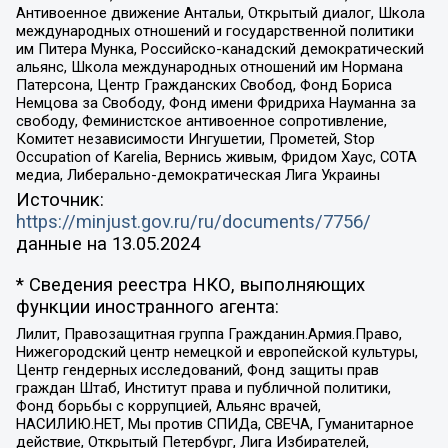
Антивоенное движение Антальи, Открытый диалог, Школа
международных отношений и государственной политики
им Питера Мунка, Российско-канадский демократический
альянс, Школа международных отношений им Нормана
Патерсона, Центр Гражданских Свобод, Фонд Бориса
Немцова за Свободу, Фонд имени Фридриха Науманна за
свободу, Феминистское антивоенное сопротивление,
Комитет независимости Ингушетии, Прометей, Stop
Occupation of Karelia, Вернись живым, Фридом Хаус, СОТА
медиа, Либерально-демократическая Лига Украины
Источник:
https://minjust.gov.ru/ru/documents/7756/
данные на
13.05.2024
* Сведения реестра НКО, выполняющих
функции иностранного агента:
Лилит, Правозащитная группа Гражданин.Армия.Право,
Нижегородский центр немецкой и европейской культуры,
Центр гендерных исследований, Фонд защиты прав
граждан Штаб, Институт права и публичной политики,
Фонд борьбы с коррупцией, Альянс врачей,
НАСИЛИЮ.НЕТ, Мы против СПИДа, СВЕЧА, Гуманитарное
действие, Открытый Петербург, Лига Избирателей,