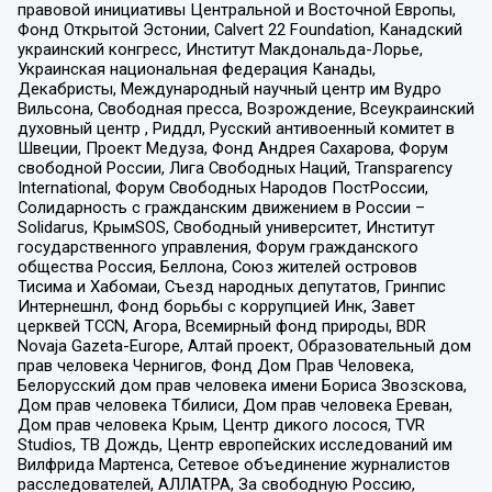
правовой инициативы Центральной и Восточной Европы,
Фонд Открытой Эстонии, Calvert 22 Foundation, Канадский
украинский конгресс, Институт Макдональда-Лорье,
Украинская национальная федерация Канады,
Декабристы, Международный научный центр им Вудро
Вильсона, Свободная пресса, Возрождение, Всеукраинский
духовный центр , Риддл, Русский антивоенный комитет в
Швеции, Проект Медуза, Фонд Андрея Сахарова, Форум
свободной России, Лига Свободных Наций, Transparеncy
International, Форум Свободных Народов ПостРоссии,
Солидарность с гражданским движением в России –
Solidarus, КрымSOS, Свободный университет, Институт
государственного управления, Форум гражданского
общества Россия, Беллона, Союз жителей островов
Тисима и Хабомаи, Съезд народных депутатов, Гринпис
Интернешнл, Фонд борьбы с коррупцией Инк, Завет
церквей TCCN, Агора, Всемирный фонд природы, BDR
Novaja Gazeta-Europe, Алтай проект, Образовательный дом
прав человека Чернигов, Фонд Дом Прав Человека,
Белорусский дом прав человека имени Бориса Звозскова,
Дом прав человека Тбилиси, Дом прав человека Ереван,
Дом прав человека Крым, Центр дикого лосося, TVR
Studios, ТВ Дождь, Центр европейских исследований им
Вилфрида Мартенса, Сетевое объединение журналистов
расследователей, АЛЛАТРА, За свободную Россию,