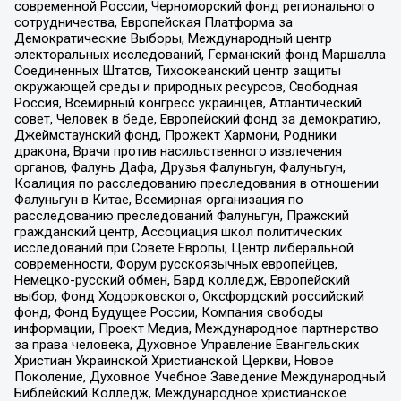
современной России, Черноморский фонд регионального
сотрудничества, Европейская Платформа за
Демократические Выборы, Международный центр
электоральных исследований, Германский фонд Маршалла
Соединенных Штатов, Тихоокеанский центр защиты
окружающей среды и природных ресурсов, Свободная
Россия, Всемирный конгресс украинцев, Атлантический
совет, Человек в беде, Европейский фонд за демократию,
Джеймстаунский фонд, Прожект Хармони, Родники
дракона, Врачи против насильственного извлечения
органов, Фалунь Дафа, Друзья Фалуньгун, Фалуньгун,
Коалиция по расследованию преследования в отношении
Фалуньгун в Китае, Всемирная организация по
расследованию преследований Фалуньгун, Пражский
гражданский центр, Ассоциация школ политических
исследований при Совете Европы, Центр либеральной
современности, Форум русскоязычных европейцев,
Немецко-русский обмен, Бард колледж, Европейский
выбор, Фонд Ходорковского, Оксфордский российский
фонд, Фонд Будущее России, Компания свободы
информации, Проект Медиа, Международное партнерство
за права человека, Духовное Управление Евангельских
Христиан Украинской Христианской Церкви, Новое
Поколение, Духовное Учебное Заведение Международный
Библейский Колледж, Международное христианское