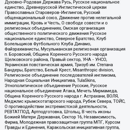
Духовно-Родовая Держава Русь, Русское национальное
единство, Древнерусской Инглистической церкви
Православных Староверов-Инглингов, Русский
общенациональный союз, Движение против нелегальной
иммиграции, Кровь и Честь, О свободе совести и о
религиозных объединениях, Омская организация
общественного политического движения Русское
национальное единство, Северное Братство, Клуб
Болельщиков Футбольного Клуба Динамо,
Файзрахманисты, Мусульманская религиозная организация
п. Боровский, Община Коренного Русского народа
Щелковского района, Правый сектор, УНА - УНСО,
Украинская повстанческая армия, Тризуб им. Степана
Бандеры, Братство, Белый Крест, Misanthropic division,
Религиозное объединение последователей инглиизма,
Народная Социальная Инициатива, TulaSkins,
Этнополитическое объединение Русские, Русское
национальное объединение Атака, Мечеть Мирмамеда,
Община Коренного Русского народа г. Астрахани, ВОЛЯ,
Меджлис крымскотатарского народа, Рубеж Севера, ТОЙС,
О противодействии экстремистской деятельности,
РЕВТАТПОД, Артподготовка, Штольц, В честь иконы
Божией Матери Державная, Сектор 16, Независимость,
Фирма, Молодежная правозащитная группа МПГ, Курсом
Правды и Единения, Каракольская инициативная группа,