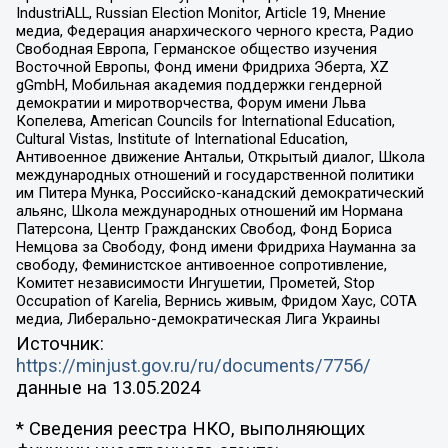
IndustriALL, Russian Election Monitor, Article 19, Мнение
медиа, Федерация анархического черного креста, Радио
Свободная Европа, Германское общество изучения
Восточной Европы, Фонд имени Фридриха Эберта, XZ
gGmbH, Мобильная академия поддержки гендерной
демократии и миротворчества, Форум имени Льва
Копелева, American Councils for International Education,
Cultural Vistas, Institute of International Education,
Антивоенное движение Антальи, Открытый диалог, Школа
международных отношений и государственной политики
им Питера Мунка, Российско-канадский демократический
альянс, Школа международных отношений им Нормана
Патерсона, Центр Гражданских Свобод, Фонд Бориса
Немцова за Свободу, Фонд имени Фридриха Науманна за
свободу, Феминистское антивоенное сопротивление,
Комитет независимости Ингушетии, Прометей, Stop
Occupation of Karelia, Вернись живым, Фридом Хаус, СОТА
медиа, Либерально-демократическая Лига Украины
Источник:
https://minjust.gov.ru/ru/documents/7756/
данные на
13.05.2024
* Сведения реестра НКО, выполняющих