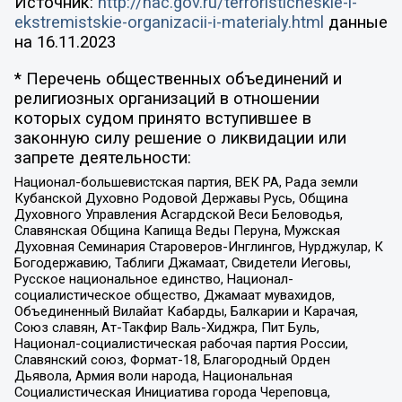
Источник:
http://nac.gov.ru/terroristicheskie-i-
ekstremistskie-organizacii-i-materialy.html
данные
на
16.11.2023
* Перечень общественных объединений и
религиозных организаций в отношении
которых судом принято вступившее в
законную силу решение о ликвидации или
запрете деятельности:
Национал-большевистская партия, ВЕК РА, Рада земли
Кубанской Духовно Родовой Державы Русь, Община
Духовного Управления Асгардской Веси Беловодья,
Славянская Община Капища Веды Перуна, Мужская
Духовная Семинария Староверов-Инглингов, Нурджулар, К
Богодержавию, Таблиги Джамаат, Свидетели Иеговы,
Русское национальное единство, Национал-
социалистическое общество, Джамаат мувахидов,
Объединенный Вилайат Кабарды, Балкарии и Карачая,
Союз славян, Ат-Такфир Валь-Хиджра, Пит Буль,
Национал-социалистическая рабочая партия России,
Славянский союз, Формат-18, Благородный Орден
Дьявола, Армия воли народа, Национальная
Социалистическая Инициатива города Череповца,