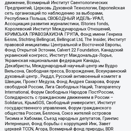
движение, Всемирный Институт Саентологических
Предприятий, Церковь Духовной Технологии, Европейская
сеть организаций по наблюдению за выборами,
Республика Польша, СВОБОДНЫЙ ИДЕЛЬ-УРАЛ,
Ассоциация развития журналистики, IStories fonds,
Королевский Институт Международных Отношений,
КРИМСЬКА ПРАВОЗАХИСНА ГРУПА, Фонд имени Генриха
Бёлля, Stichting Bellingcat, Bellingcat Ltd, The Insider, Институт
правовой инициативы Центральной и Восточной Европы,
Фонд Открытой Эстонии, Calvert 22 Foundation, Канадский
украинский конгресс, Институт Макдональда-Лорье,
Украинская национальная федерация Канады,
Декабристы, Международный научный центр им Вудро
Вильсона, Свободная пресса, Возрождение, Всеукраинский
духовный центр , Риддл, Русский антивоенный комитет в
Швеции, Проект Медуза, Фонд Андрея Сахарова, Форум
свободной России, Лига Свободных Наций, Transparеncy
International, Форум Свободных Народов ПостРоссии,
Солидарность с гражданским движением в России –
Solidarus, КрымSOS, Свободный университет, Институт
государственного управления, Форум гражданского
общества Россия, Беллона, Союз жителей островов
Тисима и Хабомаи, Съезд народных депутатов, Гринпис
Интернешнл, Фонд борьбы с коррупцией Инк, Завет
церквей TCCN, Агора, Всемирный фонд природы, BDR