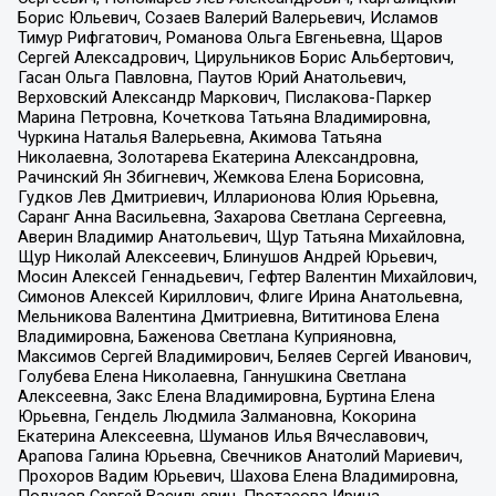
Борис Юльевич, Созаев Валерий Валерьевич, Исламов
Тимур Рифгатович, Романова Ольга Евгеньевна, Щаров
Сергей Алексадрович, Цирульников Борис Альбертович,
Гасан Ольга Павловна, Паутов Юрий Анатольевич,
Верховский Александр Маркович, Пислакова-Паркер
Марина Петровна, Кочеткова Татьяна Владимировна,
Чуркина Наталья Валерьевна, Акимова Татьяна
Николаевна, Золотарева Екатерина Александровна,
Рачинский Ян Збигневич, Жемкова Елена Борисовна,
Гудков Лев Дмитриевич, Илларионова Юлия Юрьевна,
Саранг Анна Васильевна, Захарова Светлана Сергеевна,
Аверин Владимир Анатольевич, Щур Татьяна Михайловна,
Щур Николай Алексеевич, Блинушов Андрей Юрьевич,
Мосин Алексей Геннадьевич, Гефтер Валентин Михайлович,
Симонов Алексей Кириллович, Флиге Ирина Анатольевна,
Мельникова Валентина Дмитриевна, Вититинова Елена
Владимировна, Баженова Светлана Куприяновна,
Максимов Сергей Владимирович, Беляев Сергей Иванович,
Голубева Елена Николаевна, Ганнушкина Светлана
Алексеевна, Закс Елена Владимировна, Буртина Елена
Юрьевна, Гендель Людмила Залмановна, Кокорина
Екатерина Алексеевна, Шуманов Илья Вячеславович,
Арапова Галина Юрьевна, Свечников Анатолий Мариевич,
Прохоров Вадим Юрьевич, Шахова Елена Владимировна,