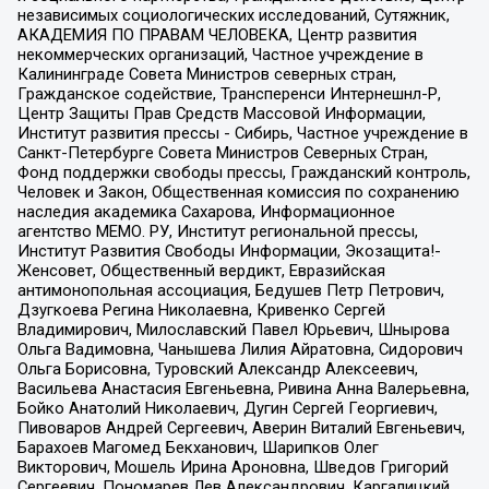
независимых социологических исследований, Сутяжник,
АКАДЕМИЯ ПО ПРАВАМ ЧЕЛОВЕКА, Центр развития
некоммерческих организаций, Частное учреждение в
Калининграде Совета Министров северных стран,
Гражданское содействие, Трансперенси Интернешнл-Р,
Центр Защиты Прав Средств Массовой Информации,
Институт развития прессы - Сибирь, Частное учреждение в
Санкт-Петербурге Совета Министров Северных Стран,
Фонд поддержки свободы прессы, Гражданский контроль,
Человек и Закон, Общественная комиссия по сохранению
наследия академика Сахарова, Информационное
агентство МЕМО. РУ, Институт региональной прессы,
Институт Развития Свободы Информации, Экозащита!-
Женсовет, Общественный вердикт, Евразийская
антимонопольная ассоциация, Бедушев Петр Петрович,
Дзугкоева Регина Николаевна, Кривенко Сергей
Владимирович, Милославский Павел Юрьевич, Шнырова
Ольга Вадимовна, Чанышева Лилия Айратовна, Сидорович
Ольга Борисовна, Туровский Александр Алексеевич,
Васильева Анастасия Евгеньевна, Ривина Анна Валерьевна,
Бойко Анатолий Николаевич, Дугин Сергей Георгиевич,
Пивоваров Андрей Сергеевич, Аверин Виталий Евгеньевич,
Барахоев Магомед Бекханович, Шарипков Олег
Викторович, Мошель Ирина Ароновна, Шведов Григорий
Сергеевич, Пономарев Лев Александрович, Каргалицкий