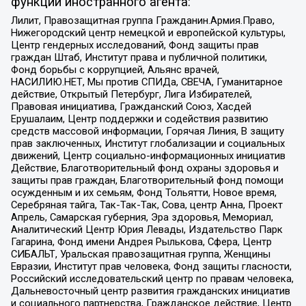
функции иностранного агента:
Лилит, Правозащитная группа Гражданин.Армия.Право,
Нижегородский центр немецкой и европейской культуры,
Центр гендерных исследований, Фонд защиты прав
граждан Штаб, Институт права и публичной политики,
Фонд борьбы с коррупцией, Альянс врачей,
НАСИЛИЮ.НЕТ, Мы против СПИДа, СВЕЧА, Гуманитарное
действие, Открытый Петербург, Лига Избирателей,
Правовая инициатива, Гражданский Союз, Хасдей
Ерушалаим, Центр поддержки и содействия развитию
средств массовой информации, Горячая Линия, В защиту
прав заключенных, Институт глобализации и социальных
движений, Центр социально-информационных инициатив
Действие, Благотворительный фонд охраны здоровья и
защиты прав граждан, Благотворительный фонд помощи
осужденным и их семьям, Фонд Тольятти, Новое время,
Серебряная тайга, Так-Так-Так, Сова, центр Анна, Проект
Апрель, Самарская губерния, Эра здоровья, Мемориал,
Аналитический Центр Юрия Левады, Издательство Парк
Гагарина, Фонд имени Андрея Рылькова, Сфера, Центр
СИБАЛЬТ, Уральская правозащитная группа, Женщины
Евразии, Институт прав человека, Фонд защиты гласности,
Российский исследовательский центр по правам человека,
Дальневосточный центр развития гражданских инициатив
и социального партнерства, Гражданское действие, Центр