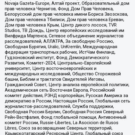
Novaja Gazeta-Europe, Алтай проект, Образовательный дом
прав человека Чернигов, Фонд Дом Прав Человека,
Белорусский дом прав человека имени Бориса Звозскова,
Дом прав человека Тбилиси, Дом прав человека Ереван,
Дом прав человека Крым, Центр дикого лосося, TVR
Studios, ТВ Дождь, Центр европейских исследований им
Вилфрида Мартенса, Сетевое объединение журналистов
расследователей, АЛЛАТРА, За свободную Россию,
Свободная Бурятия, Uralic, UnKremlin, Международная
федерация транспортных рабочих, ИстЧам Финланд,
Гудзоновский институт, Фонд Демократического
Развития, Комитет-2024, Центрально-Европейский
университет, Центр восточноевропейских и
международных исследований, Общество Сторожевой
башни, Библии и трактатов Свидетелей Иеговы,
Гражданский Совет, Центр анализа европейской политики,
Академическая сеть Восточная Европа, Российский
комитет действия, РЭНД корпорейшн, Русская Америка за
демократию в России, Настоящая Россия, Глобальная сеть
журналистов-расследователей, Служба поддержки,
Свободная Россия Берлин, Свободная Россия Северный
Рейн-Вестфалия, Фонд глобальной помощи, Антивоенный
комитет России, Russie-Libertes, La Asocicion de Rusos
Libres, Союз за возвращение Северных территорий,
Крымскотатарский Ресурсный Центр, Глобальный союз