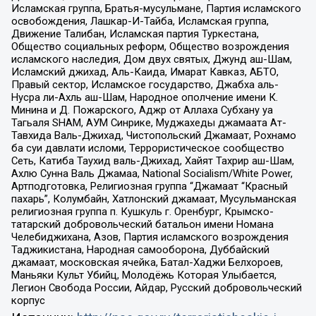
Исламская группа, Братья-мусульмане, Партия исламского
освобождения, Лашкар-И-Тайба, Исламская группа,
Движение Талибан, Исламская партия Туркестана,
Общество социальных реформ, Общество возрождения
исламского наследия, Дом двух святых, Джунд аш-Шам,
Исламский джихад, Аль-Каида, Имарат Кавказ, АБТО,
Правый сектор, Исламское государство, Джабха аль-
Нусра ли-Ахль аш-Шам, Народное ополчение имени К.
Минина и Д. Пожарского, Аджр от Аллаха Субхану уа
Тагьаля SHAM, АУМ Синрике, Муджахеды джамаата Ат-
Тавхида Валь-Джихад, Чистопольский Джамаат, Рохнамо
ба суи давлати исломи, Террористическое сообщество
Сеть, Катиба Таухид валь-Джихад, Хайят Тахрир аш-Шам,
Ахлю Сунна Валь Джамаа, National Socialism/White Power,
Артподготовка, Религиозная группа “Джамаат “Красный
пахарь”, Колумбайн, Хатлонский джамаат, Мусульманская
религиозная группа п. Кушкуль г. Оренбург, Крымско-
татарский добровольческий батальон имени Номана
Челебиджихана, Азов, Партия исламского возрождения
Таджикистана, Народная самооборона, Дуббайский
джамаат, московская ячейка, Батал-Хаджи Белхороев,
Маньяки Культ Убийц, Молодёжь Которая Улыбается,
Легион Свобода России, Айдар, Русский добровольческий
корпус