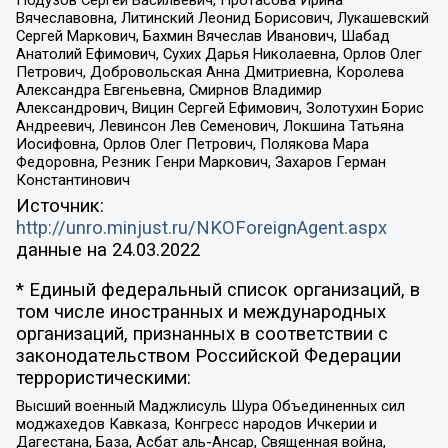
Подузов Сергей Васильевич, Протасова Ирина
Вячеславовна, Литинский Леонид Борисович, Лукашевский
Сергей Маркович, Бахмин Вячеслав Иванович, Шабад
Анатолий Ефимович, Сухих Дарья Николаевна, Орлов Олег
Петрович, Добровольская Анна Дмитриевна, Королева
Александра Евгеньевна, Смирнов Владимир
Александрович, Вицин Сергей Ефимович, Золотухин Борис
Андреевич, Левинсон Лев Семенович, Локшина Татьяна
Иосифовна, Орлов Олег Петрович, Полякова Мара
Федоровна, Резник Генри Маркович, Захаров Герман
Константинович
Источник:
http://unro.minjust.ru/NKOForeignAgent.aspx
данные на
24.03.2022
* Единый федеральный список организаций, в
том числе иностранных и международных
организаций, признанных в соответствии с
законодательством Российской Федерации
террористическими:
Высший военный Маджлисуль Шура Объединенных сил
моджахедов Кавказа, Конгресс народов Ичкерии и
Дагестана, База, Асбат аль-Ансар, Священная война,