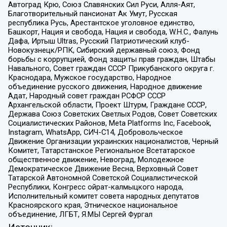
Автоград Крю, Союз Славянских Сил Руси, Алля-Аят,
Благотворительный пансионат Ак Умут, Русская
республика Русь, Арестантское уголовное единство,
Башкорт, Нация и свобода, Нация и свобода, W.H.С., Фалунь
Дафа, Иртыш Ultras, Русский Патриотический клуб-
Новокузнецк/РПК, Сибирский державный союз, Фонд
борьбы с коррупцией, Фонд защиты прав граждан, Штабы
Навального, Совет граждан СССР Прикубанского округа г.
Краснодара, Мужское государство, Народное
объединение русского движения, Народное движение
Адат, Народный совет граждан РСФСР СССР
Архангельской области, Проект Штурм, Граждане СССР,
Держава Союз Советских Светлых Родов, Совет Советских
Социалистических Районов, Meta Platforms Inc, Facebook,
Instagram, WhatsApp, СИЧ-С14, Добровольческое
Движение Организации украинских националистов, Черный
Комитет, Татарстанское Региональное Всетатарское
общественное движение, Невоград, Молодежное
Демократическое Движение Весна, Верховный Совет
Татарской Автономной Советской Социалистической
Республики, Конгресс ойрат-калмыцкого народа,
Исполнительный комитет совета народных депутатов
Красноярского края, Этническое национальное
объединение, ЛГБТ, Я.МЫ Сергей Фургал