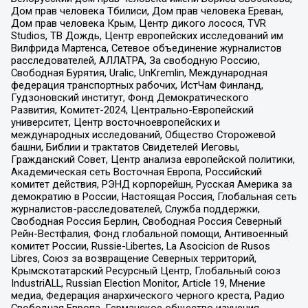
Дом прав человека Тбилиси, Дом прав человека Ереван,
Дом прав человека Крым, Центр дикого лосося, TVR
Studios, ТВ Дождь, Центр европейских исследований им
Вилфрида Мартенса, Сетевое объединение журналистов
расследователей, АЛЛАТРА, За свободную Россию,
Свободная Бурятия, Uralic, UnKremlin, Международная
федерация транспортных рабочих, ИстЧам Финланд,
Гудзоновский институт, Фонд Демократического
Развития, Комитет-2024, Центрально-Европейский
университет, Центр восточноевропейских и
международных исследований, Общество Сторожевой
башни, Библии и трактатов Свидетелей Иеговы,
Гражданский Совет, Центр анализа европейской политики,
Академическая сеть Восточная Европа, Российский
комитет действия, РЭНД корпорейшн, Русская Америка за
демократию в России, Настоящая Россия, Глобальная сеть
журналистов-расследователей, Служба поддержки,
Свободная Россия Берлин, Свободная Россия Северный
Рейн-Вестфалия, Фонд глобальной помощи, Антивоенный
комитет России, Russie-Libertes, La Asocicion de Rusos
Libres, Союз за возвращение Северных территорий,
Крымскотатарский Ресурсный Центр, Глобальный союз
IndustriALL, Russian Election Monitor, Article 19, Мнение
медиа, Федерация анархического черного креста, Радио
Свободная Европа, Германское общество изучения