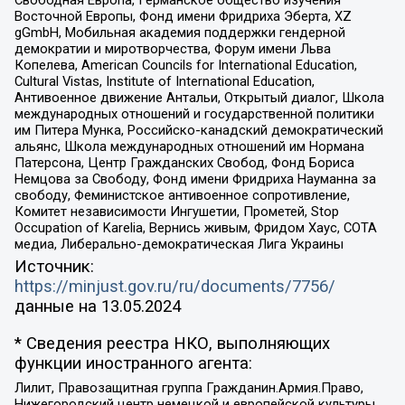
Восточной Европы, Фонд имени Фридриха Эберта, XZ
gGmbH, Мобильная академия поддержки гендерной
демократии и миротворчества, Форум имени Льва
Копелева, American Councils for International Education,
Cultural Vistas, Institute of International Education,
Антивоенное движение Антальи, Открытый диалог, Школа
международных отношений и государственной политики
им Питера Мунка, Российско-канадский демократический
альянс, Школа международных отношений им Нормана
Патерсона, Центр Гражданских Свобод, Фонд Бориса
Немцова за Свободу, Фонд имени Фридриха Науманна за
свободу, Феминистское антивоенное сопротивление,
Комитет независимости Ингушетии, Прометей, Stop
Occupation of Karelia, Вернись живым, Фридом Хаус, СОТА
медиа, Либерально-демократическая Лига Украины
Источник:
https://minjust.gov.ru/ru/documents/7756/
данные на
13.05.2024
* Сведения реестра НКО, выполняющих
функции иностранного агента:
Лилит, Правозащитная группа Гражданин.Армия.Право,
Нижегородский центр немецкой и европейской культуры,