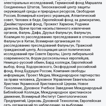
электоральных исследований, Германский фонд Маршалла
Соединенных Штатов, Тихоокеанский центр защиты
окружающей среды и природных ресурсов, Свободная
Россия, Всемирный конгресс украинцев, Атлантический
совет, Человек в беде, Европейский фонд за демократию,
Джеймстаунский фонд, Прожект Хармони, Родники
дракона, Врачи против насильственного извлечения
органов, Фалунь Дафа, Друзья Фалуньгун, Фалуньгун,
Коалиция по расследованию преследования в отношении
Фалуньгун в Китае, Всемирная организация по
расследованию преследований Фалуньгун, Пражский
гражданский центр, Ассоциация школ политических
исследований при Совете Европы, Центр либеральной
современности, Форум русскоязычных европейцев,
Немецко-русский обмен, Бард колледж, Европейский
выбор, Фонд Ходорковского, Оксфордский российский
фонд, Фонд Будущее России, Компания свободы
информации, Проект Медиа, Международное партнерство
за права человека, Духовное Управление Евангельских
Христиан Украинской Христианской Церкви, Новое
Поколение, Духовное Учебное Заведение Международный
Библейский Колледж, Международное христианское
движение, Всемирный Институт Саентологических
Предприятий, Церковь Духовной Технологии, Европейская
сеть организаций по наблюдению за выборами,