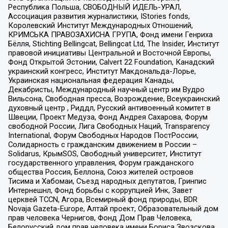
Республика Польша, СВОБОДНЫЙ ИДЕЛЬ-УРАЛ,
Ассоциация развития журналистики, IStories fonds,
Королевский Институт Международных Отношений,
КРИМСЬКА ПРАВОЗАХИСНА ГРУПА, Фонд имени Генриха
Бёлля, Stichting Bellingcat, Bellingcat Ltd, The Insider, Институт
правовой инициативы Центральной и Восточной Европы,
Фонд Открытой Эстонии, Calvert 22 Foundation, Канадский
украинский конгресс, Институт Макдональда-Лорье,
Украинская национальная федерация Канады,
Декабристы, Международный научный центр им Вудро
Вильсона, Свободная пресса, Возрождение, Всеукраинский
духовный центр , Риддл, Русский антивоенный комитет в
Швеции, Проект Медуза, Фонд Андрея Сахарова, Форум
свободной России, Лига Свободных Наций, Transparеncy
International, Форум Свободных Народов ПостРоссии,
Солидарность с гражданским движением в России –
Solidarus, КрымSOS, Свободный университет, Институт
государственного управления, Форум гражданского
общества Россия, Беллона, Союз жителей островов
Тисима и Хабомаи, Съезд народных депутатов, Гринпис
Интернешнл, Фонд борьбы с коррупцией Инк, Завет
церквей TCCN, Агора, Всемирный фонд природы, BDR
Novaja Gazeta-Europe, Алтай проект, Образовательный дом
прав человека Чернигов, Фонд Дом Прав Человека,
Белорусский дом прав человека имени Бориса Звозскова,