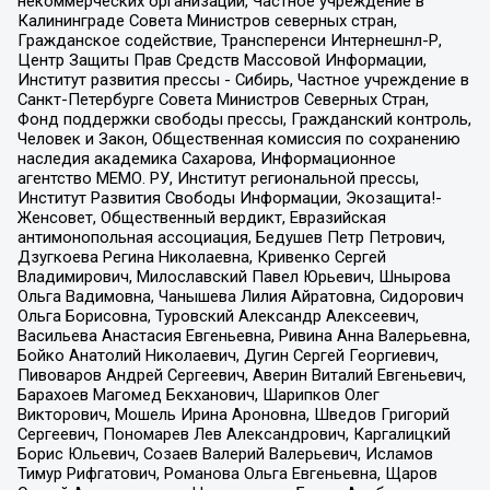
некоммерческих организаций, Частное учреждение в
Калининграде Совета Министров северных стран,
Гражданское содействие, Трансперенси Интернешнл-Р,
Центр Защиты Прав Средств Массовой Информации,
Институт развития прессы - Сибирь, Частное учреждение в
Санкт-Петербурге Совета Министров Северных Стран,
Фонд поддержки свободы прессы, Гражданский контроль,
Человек и Закон, Общественная комиссия по сохранению
наследия академика Сахарова, Информационное
агентство МЕМО. РУ, Институт региональной прессы,
Институт Развития Свободы Информации, Экозащита!-
Женсовет, Общественный вердикт, Евразийская
антимонопольная ассоциация, Бедушев Петр Петрович,
Дзугкоева Регина Николаевна, Кривенко Сергей
Владимирович, Милославский Павел Юрьевич, Шнырова
Ольга Вадимовна, Чанышева Лилия Айратовна, Сидорович
Ольга Борисовна, Туровский Александр Алексеевич,
Васильева Анастасия Евгеньевна, Ривина Анна Валерьевна,
Бойко Анатолий Николаевич, Дугин Сергей Георгиевич,
Пивоваров Андрей Сергеевич, Аверин Виталий Евгеньевич,
Барахоев Магомед Бекханович, Шарипков Олег
Викторович, Мошель Ирина Ароновна, Шведов Григорий
Сергеевич, Пономарев Лев Александрович, Каргалицкий
Борис Юльевич, Созаев Валерий Валерьевич, Исламов
Тимур Рифгатович, Романова Ольга Евгеньевна, Щаров