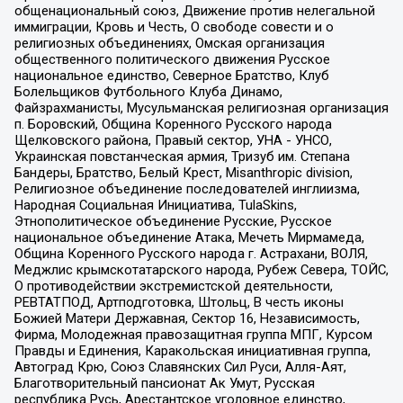
общенациональный союз, Движение против нелегальной
иммиграции, Кровь и Честь, О свободе совести и о
религиозных объединениях, Омская организация
общественного политического движения Русское
национальное единство, Северное Братство, Клуб
Болельщиков Футбольного Клуба Динамо,
Файзрахманисты, Мусульманская религиозная организация
п. Боровский, Община Коренного Русского народа
Щелковского района, Правый сектор, УНА - УНСО,
Украинская повстанческая армия, Тризуб им. Степана
Бандеры, Братство, Белый Крест, Misanthropic division,
Религиозное объединение последователей инглиизма,
Народная Социальная Инициатива, TulaSkins,
Этнополитическое объединение Русские, Русское
национальное объединение Атака, Мечеть Мирмамеда,
Община Коренного Русского народа г. Астрахани, ВОЛЯ,
Меджлис крымскотатарского народа, Рубеж Севера, ТОЙС,
О противодействии экстремистской деятельности,
РЕВТАТПОД, Артподготовка, Штольц, В честь иконы
Божией Матери Державная, Сектор 16, Независимость,
Фирма, Молодежная правозащитная группа МПГ, Курсом
Правды и Единения, Каракольская инициативная группа,
Автоград Крю, Союз Славянских Сил Руси, Алля-Аят,
Благотворительный пансионат Ак Умут, Русская
республика Русь, Арестантское уголовное единство,