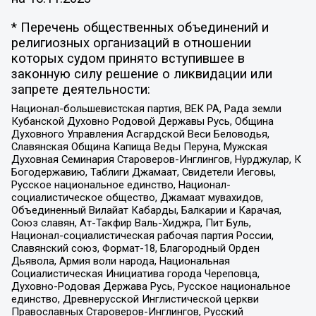
* Перечень общественных объединений и
религиозных организаций в отношении
которых судом принято вступившее в
законную силу решение о ликвидации или
запрете деятельности:
Национал-большевистская партия, ВЕК РА, Рада земли
Кубанской Духовно Родовой Державы Русь, Община
Духовного Управления Асгардской Веси Беловодья,
Славянская Община Капища Веды Перуна, Мужская
Духовная Семинария Староверов-Инглингов, Нурджулар, К
Богодержавию, Таблиги Джамаат, Свидетели Иеговы,
Русское национальное единство, Национал-
социалистическое общество, Джамаат мувахидов,
Объединенный Вилайат Кабарды, Балкарии и Карачая,
Союз славян, Ат-Такфир Валь-Хиджра, Пит Буль,
Национал-социалистическая рабочая партия России,
Славянский союз, Формат-18, Благородный Орден
Дьявола, Армия воли народа, Национальная
Социалистическая Инициатива города Череповца,
Духовно-Родовая Держава Русь, Русское национальное
единство, Древнерусской Инглистической церкви
Православных Староверов-Инглингов, Русский