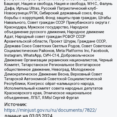
Башкорт, Нация и свобода, Нация и свобода, W.H.С., Фалунь
Дафа, Иртыш Ultras, Русский Патриотический клуб-
Новокузнецк/РПК, Сибирский державный союз, Фонд
борьбы с коррупцией, Фонд защиты прав граждан, Штабы
Навального, Совет граждан СССР Прикубанского округа г.
Краснодара, Мужское государство, Народное
объединение русского движения, Народное движение
Адат, Народный совет граждан РСФСР СССР
Архангельской области, Проект Штурм, Граждане СССР,
Держава Союз Советских Светлых Родов, Совет Советских
Социалистических Районов, Meta Platforms Inc, Facebook,
Instagram, WhatsApp, СИЧ-С14, Добровольческое
Движение Организации украинских националистов, Черный
Комитет, Татарстанское Региональное Всетатарское
общественное движение, Невоград, Молодежное
Демократическое Движение Весна, Верховный Совет
Татарской Автономной Советской Социалистической
Республики, Конгресс ойрат-калмыцкого народа,
Исполнительный комитет совета народных депутатов
Красноярского края, Этническое национальное
объединение, ЛГБТ, Я.МЫ Сергей Фургал
Источник:
https://minjust.gov.ru/ru/documents/7822/
данные на
03.05.2024