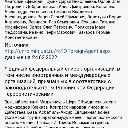
Анатолий Ефимович, Сухих Дарья Николаевна, Орлов Олег
Петрович, Добровольская Анна Дмитриевна, Королева
Александра Евгеньевна, Смирнов Владимир
Александрович, Вицин Сергей Ефимович, Золотухин Борис
Андреевич, Левинсон Лев Семенович, Локшина Татьяна
Иосифовна, Орлов Олег Петрович, Полякова Мара
Федоровна, Резник Генри Маркович, Захаров Герман
Константинович
Источник:
http://unro.minjust.ru/NKOForeignAgent.aspx
данные на
24.03.2022
* Единый федеральный список организаций, в
том числе иностранных и международных
организаций, признанных в соответствии с
законодательством Российской Федерации
террористическими:
Высший военный Маджлисуль Шура Объединенных сил
моджахедов Кавказа, Конгресс народов Ичкерии и
Дагестана, База, Асбат аль-Ансар, Священная война,
Исламская группа, Братья-мусульмане, Партия исламского
освобождения, Лашкар-И-Тайба, Исламская группа,
Движение Талибан, Исламская партия Туркестана,