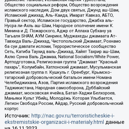
Общество социальных реформ, Общество возрождения
исламского наследия, Дом двух святых, Джунд аш-Шам,
Исламский джихад, Аль-Каида, Имарат Кавказ, АБТО,
Правый сектор, Исламское государство, Джабха аль-
Нусра ли-Ахль аш-Шам, Народное ополчение имени К.
Минина и Д. Пожарского, Аджр от Аллаха Субхану уа
Тагьаля SHAM, АУМ Синрике, Муджахеды джамаата Ат-
Тавхида Валь-Джихад, Чистопольский Джамаат, Рохнамо
ба суи давлати исломи, Террористическое сообщество
Сеть, Катиба Таухид валь-Джихад, Хайят Тахрир аш-Шам,
Ахлю Сунна Валь Джамаа, National Socialism/White Power,
Артподготовка, Религиозная группа “Джамаат “Красный
пахарь”, Колумбайн, Хатлонский джамаат, Мусульманская
религиозная группа п. Кушкуль г. Оренбург, Крымско-
татарский добровольческий батальон имени Номана
Челебиджихана, Азов, Партия исламского возрождения
Таджикистана, Народная самооборона, Дуббайский
джамаат, московская ячейка, Батал-Хаджи Белхороев,
Маньяки Культ Убийц, Молодёжь Которая Улыбается,
Легион Свобода России, Айдар, Русский добровольческий
корпус
Источник:
http://nac.gov.ru/terroristicheskie-i-
ekstremistskie-organizacii-i-materialy.html
данные
на
16.11.2023