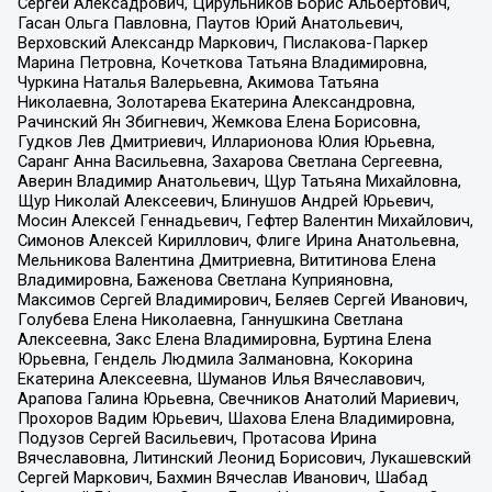
Сергей Алексадрович, Цирульников Борис Альбертович,
Гасан Ольга Павловна, Паутов Юрий Анатольевич,
Верховский Александр Маркович, Пислакова-Паркер
Марина Петровна, Кочеткова Татьяна Владимировна,
Чуркина Наталья Валерьевна, Акимова Татьяна
Николаевна, Золотарева Екатерина Александровна,
Рачинский Ян Збигневич, Жемкова Елена Борисовна,
Гудков Лев Дмитриевич, Илларионова Юлия Юрьевна,
Саранг Анна Васильевна, Захарова Светлана Сергеевна,
Аверин Владимир Анатольевич, Щур Татьяна Михайловна,
Щур Николай Алексеевич, Блинушов Андрей Юрьевич,
Мосин Алексей Геннадьевич, Гефтер Валентин Михайлович,
Симонов Алексей Кириллович, Флиге Ирина Анатольевна,
Мельникова Валентина Дмитриевна, Вититинова Елена
Владимировна, Баженова Светлана Куприяновна,
Максимов Сергей Владимирович, Беляев Сергей Иванович,
Голубева Елена Николаевна, Ганнушкина Светлана
Алексеевна, Закс Елена Владимировна, Буртина Елена
Юрьевна, Гендель Людмила Залмановна, Кокорина
Екатерина Алексеевна, Шуманов Илья Вячеславович,
Арапова Галина Юрьевна, Свечников Анатолий Мариевич,
Прохоров Вадим Юрьевич, Шахова Елена Владимировна,
Подузов Сергей Васильевич, Протасова Ирина
Вячеславовна, Литинский Леонид Борисович, Лукашевский
Сергей Маркович, Бахмин Вячеслав Иванович, Шабад