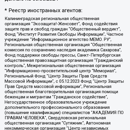
* Реестр иностранных агентов:
Калининградская региональная общественная организация "Экозащита!-Женсовет", Фонд содействия защите прав и свобод граждан "Общественный вердикт", Фонд "Институт Развития Свободы Информации", Частное учреждение "Информационное агентство МЕМО. РУ", Региональная общественная организация "Общественная комиссия по сохранению наследия академика Сахарова", Фонд поддержки свободы прессы, Санкт-Петербургская общественная правозащитная организация "Гражданский контроль", Межрегиональная общественная организация "Информационно-просветительский центр "Мемориал", Региональный Фонд "Центр Защиты Прав Средств Массовой Информации", с 05.12.2023 Фонд "Центр Защиты Прав Средств массовой информации", Региональная общественная благотворительная организация помощи беженцам и мигрантам "Гражданское содействие", Негосударственное образовательное учреждение дополнительного профессионального образования (повышение квалификации) специалистов "АКАДЕМИЯ ПО ПРАВАМ ЧЕЛОВЕКА", Свердловская региональная общественная организация "Сутяжник", Автономная некоммерческая организация "Центр независимых социологических исследований", Союз общественных объединений "Российский исследовательский центр по правам человека", Региональное общественное учреждение научно-информационный центр "МЕМОРИАЛ", Некоммерческая организация "Фонд защиты гласности", Автономная некоммерческая организация "Институт прав человека", Городская общественная организация "Екатеринбургское общество "МЕМОРИАЛ", Городская общественная организация "Рязанское историко-просветительское и правозащитное общество "Мемориал" (Рязанский Мемориал), Челябинский региональный орган общественной самодеятельности – женское общественное объединение "Женщины Евразии", Челябинский региональный орган общественной самодеятельности "Уральская правозащитная группа", Фонд содействия защите здоровья и социальной справедливости имени Андрея Рылькова, Автономная Некоммерческая Организация "Аналитический Центр Юрия Левады", Автономная некоммерческая организация социальной поддержки населения "Проект Апрель", Региональная общественная организация помощи женщинам и детям, находящимся в кризисной ситуации "Информационно-методический центр "Анна", Фонд содействия развитию массовых коммуникаций и правовому просвещению "Так-так-Так", Фонд содействия устойчивому развитию "Серебряная тайга", Свердловский региональный общественный фонд социальных проектов "Новое время", "Idel.Реалии", Кавказ.Реалии, Крым.Реалии, Телеканал Настоящее Время, Татаро-башкирская служба Радио Свобода (Azatliq Radiosi), Радио Свободная Европа/Радио Свобода (PCE/PC), "Сибирь.Реалии", "Фактограф", Благотворительный фонд помощи осужденным и их семьям, Автономная некоммерческая организация "Институт глобализации и социальных движений", Фонд "В защиту прав заключенных", Частное учреждение "Центр поддержки и содействия развитию средств массовой информации", Пензенский региональный общественный благотворительный фонд "Гражданский союз", "Север.Реалии", Некоммерческая организация Фонд "Правовая инициатива", Общество с ограниченной ответственностью "Радио Свободная Европа/Радио Свобода", Чешское информационное агентство "MEDIUM-ORIENT", Красноярская региональная общественная организация "Мы против СПИДа", Камалягин Денис Николаевич, Маркелов Сергей Евгеньевич, Пономарев Лев Александрович, Савицкая Людмила Алексеевна, Автономная некоммерческая организация "Центр по работе с проблемой насилия "НАСИЛИЮ.НЕТ", Межрегиональный профессиональный союз работников здравоохранения "Альянс врачей", Юридическое лицо, зарегистрированное в Латвийской Республике, SIA "Medusa Project" (регистрационный номер 40103797863, дата регистрации 10.06.2014), Некоммерческая организация "Фонд по борьбе с коррупцией", Автономная некоммерческая организация "Институт права и публичной политики", Баданин Роман Сергеевич, Гликин Максим Александрович, Железнова Мария Михайловна, Лукьянова Юлия Сергеевна, Маетная Елизавета Витальевна, Маняхин Петр Борисович, Чуракова Ольга Владимировна, Ярош Юлия Петровна, Юридическое лицо "The Insider SIA", зарегистрированное в Риге, Латвийская Республика (дата регистрации 26.06.2015), являющееся администратором доменного имени интернет-издания "The Insider SIA", https://theins.ru, Постернак Алексей Евгеньевич, Рубин Михаил Аркадьевич, Анин Роман Александрович, Юридическое лицо Istories fonds, зарегистрированное в Латвийской Республике (регистрационный номер 50008295751, дата регистрации 24.02.2020), Великовский Дмитрий Александрович, Долинина Ирина Николаевна, Мароховская Алеся Алексеевна, Шлейнов Роман Юрьевич, Шмагун Олеся Валентиновна, Общество с ограниченной ответственностью "Альтаир 2021", Общество с ограниченной ответственностью "Вега 2021", Общество с ограниченной ответственностью "Главный редактор 2021", Общество с ограниченной ответственностью "Ромашки монолит", Важенков Артем Валерьевич, Ивановская областная общественная организация "Центр гендерных исследований", Гурман Юрий Альбертович, Медиапроект "ОВД-Инфо", Егоров Владимир Владимирович, Жилинский Владимир Александрович, Общество с ограниченной ответственностью "ЗП", Иванова София Юрьевна, Карезина Инна Павловна, Кильтау Екатерина Викторовна, Петров Алексей Викторович, Пискунов Сергей Евгеньевич, Смирнов Сергей Сергеевич, Тихонов Михаил Сергеевич, Общество с ограниченной ответственностью "ЖУРНАЛИСТ-ИНОСТРАННЫЙ АГЕНТ", Арапова Галина Юрьевна, Вольтская Татьяна Анатольевна, Американская компания "Mason G.E.S. Anonymous Foundation" (США), являющаяся владельцем интернет-издания https://mnews.world/, Компания "Stichting Bellingcat", зарегистрированная в Нидерландах (дата регистрации 11.07.2018), Захаров Андрей Вячеславович, Клепиковская Екатерина Дмитриевна, Общество с ограниченной ответственностью "МЕМО", Перл Роман Александрович, Симонов Евгений Алексеевич, Соловьева Елена Анатольевна, Сотников Даниил Владимирович, Сурначева Елизавета Дмитриевна, Автономная некоммерческая организация по защите прав человека и информированию населения "Якутия – Наше Мнение", Общество с ограниченной ответственностью "Москоу диджитал медиа", с 26.01.2023 Общество с ограниченной ответственностью "Чайка Белые сады", Ветошкина Валерия Валерьевна, Заговора Максим Александрович, Межрегиональное общественное движение "Российская ЛГБТ - сеть", Оленичев Максим Владимирович, Павлов Иван Юрьевич, Скворцова Елена Сергеевна, Общество с ограниченной ответственностью "Как бы инагент", Кочетков Игорь Викторович, Общество с ограниченной ответственностью "Честные выборы", Еланчик Олег Александрович, Общество с ограниченной ответственностью "Нобелевский призыв", Гималова Регина Эмилевна, Григорьев Андрей Валерьевич, Григорьева Алина Александровна, Ассоциация по содействию защите прав призывников, альтернативнослужащих и военнослужащих "Правозащитная группа "Гражданин.Армия.Право", Хисамова Регина Фаритовна, Автономная некоммерческая организация по реализации социально-правовых программ "Лилит", Дальневосточное общественное движение "Маяк", Санкт-Петербургская ЛГБТ-инициативная группа "Выход", Инициативная группа ЛГБТ+ "Реверс", Алексеев Андрей Викторович, Бекбулатова Таисия Львовна, Беляев Иван Михайлович, Владыкина Елена Сергеевна, Гельман Марат Александрович, Никульшина Вероника Юрьевна, Толоконникова Надежда Андреевна, Шендерович Виктор Анатольевич, Общество с ограниченной ответственностью "Данное сообщение", Общество с ограниченной ответственностью Издательский дом "Новая глава", Айнбиндер Александра Александровна, Московский комьюнити-центр для ЛГБТ+инициатив, Благотворительный фонд развития филантропии, Deutsche Welle (Германия, Kurt-Schumacher-Strasse 3, 53113 Bonn), Борзунова Мария Михайловна, Воробьев Виктор Викторович, Голубева Анна Львовна, Константинова Алла Михайловна, Малкова Ирина Владимировна, Мурадов Мурад Абдулгалимович, Осетинская Елизавета Николаевна, Понасенков Евгений Николаевич, Ганапольский Матвей Юрьевич, Киселев Евгений Алексеевич, Борухович Ирина Григорьевна, Дремин Иван Тимофеевич, Дубровский Дмитрий Викторович, Красноярская региональная общественная организация поддержки и развития альтернативных образовательных технологий и межкультурных коммуникаций "ИНТЕРРА", Маяковская Екатерина Алексеевна, Фейгин Марк Захарович, Филимонов Андрей Викторович, Дзугкоева Регина Николаевна, Доброхотов Роман Александрович, Дудь Юрий Александрович, Елкин Сергей Владимирович, Кругликов Кирилл Игоревич, Сабунаева Мария Леонидовна, Семенов Алексей Владимирович, Шаинян Карен Багратович, Шульман Екатерина Михайловна, Асафьев Артур Валерьевич, Вахштайн Виктор Семенович, Венедиктов Алексей Алексеевич, Лушникова Екатерина Евгеньевна, Волков Леонид Михайлович, Невзоров Александр Глебович, Пархоменко Сергей Борисович, Сироткин Ярослав Николаевич, Кара-Мурза Владимир Владимирович, Баранова Наталья Владимировна, Гозман Леонид Яковлевич, Кагарлицкий Борис Юльевич, Климарев Михаил Валерьевич, Милов Владимир Станиславович, Автономная некоммерческая организация Краснодарский центр современного искусства "Типография", Моргенштерн Алишер Тагирович, Соболь Любовь Эдуардовна, Общество с ограниченной ответственностью "ЛИЗА НОРМ", Каспаров Гарри Кимович, Ходорковский Михаил Борисович, Общество с ограниченной ответственностью "Апрельские тезисы", Данилович Ирина Брониславовна, Кашин Олег Владимирович, Петров Николай Владимирович, Пивоваров Алексей Владимирович, Соколов Михаил Владимирович, Цветкова Юлия Владимировна, Чичваркин Евгений Александрович, Комитет против пыток/Команда против пыток, Общество с ограниченной ответственностью "Первый научный", Общество с ограниченной ответственностью "Вертолет и ко", Белоцерковская Вероника Борисовна, Кац Максим Евгеньевич, Лазарева Татьяна Юрьевна, Шаведдинов Руслан Табризович, Яшин Илья Валерьевич, Общество с ограниченной ответственностью "Иноагент ААВ", Алешковский Дмитрий Петрович, Альбац Евгения Марковна, Быков Дмитрий Львович, Галямина Юлия Евгеньевна, Лойко Сергей Леонидович, Мартынов Кирилл Константинович, Медведев Сергей Александрович, Крашенинников Федор Геннадиевич, Гордеева Катерина Вл