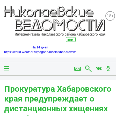
18+
На 14 дней
https://world-weather.ru/pogoda/russia/khabarovsk/
️️️Прокуратура Хабаровского
края предупреждает о
дистанционных хищениях