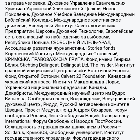
за права человека, Духовное Управление Евангельских
Христиан Украинской Христианской Церкви, Новое
Поколение, Духовное Учебное Заведение Международный
Библейский Колледж, Международное христианское
движение, Всемирный Институт Саентологических
Предприятий, Церковь Духовной Технологии, Европейская
сеть организаций по наблюдению за выборами,
Республика Польша, СВОБОДНЫЙ ИДЕЛЬ-УРАЛ,
Ассоциация развития журналистики, IStories fonds,
Королевский Институт Международных Отношений,
КРИМСЬКА ПРАВОЗАХИСНА ГРУПА, Фонд имени Генриха
Бёлля, Stichting Bellingcat, Bellingcat Ltd, The Insider, Институт
правовой инициативы Центральной и Восточной Европы,
Фонд Открытой Эстонии, Calvert 22 Foundation, Канадский
украинский конгресс, Институт Макдональда-Лорье,
Украинская национальная федерация Канады,
Декабристы, Международный научный центр им Вудро
Вильсона, Свободная пресса, Возрождение, Всеукраинский
духовный центр , Риддл, Русский антивоенный комитет в
Швеции, Проект Медуза, Фонд Андрея Сахарова, Форум
свободной России, Лига Свободных Наций, Transparеncy
International, Форум Свободных Народов ПостРоссии,
Солидарность с гражданским движением в России –
Solidarus, КрымSOS, Свободный университет, Институт
государственного управления, Форум гражданского