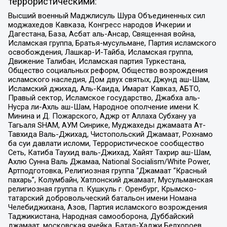
террористическими:
Высший военный Маджлисуль Шура Объединенных сил
моджахедов Кавказа, Конгресс народов Ичкерии и
Дагестана, База, Асбат аль-Ансар, Священная война,
Исламская группа, Братья-мусульмане, Партия исламского
освобождения, Лашкар-И-Тайба, Исламская группа,
Движение Талибан, Исламская партия Туркестана,
Общество социальных реформ, Общество возрождения
исламского наследия, Дом двух святых, Джунд аш-Шам,
Исламский джихад, Аль-Каида, Имарат Кавказ, АБТО,
Правый сектор, Исламское государство, Джабха аль-
Нусра ли-Ахль аш-Шам, Народное ополчение имени К.
Минина и Д. Пожарского, Аджр от Аллаха Субхану уа
Тагьаля SHAM, АУМ Синрике, Муджахеды джамаата Ат-
Тавхида Валь-Джихад, Чистопольский Джамаат, Рохнамо
ба суи давлати исломи, Террористическое сообщество
Сеть, Катиба Таухид валь-Джихад, Хайят Тахрир аш-Шам,
Ахлю Сунна Валь Джамаа, National Socialism/White Power,
Артподготовка, Религиозная группа “Джамаат “Красный
пахарь”, Колумбайн, Хатлонский джамаат, Мусульманская
религиозная группа п. Кушкуль г. Оренбург, Крымско-
татарский добровольческий батальон имени Номана
Челебиджихана, Азов, Партия исламского возрождения
Таджикистана, Народная самооборона, Дуббайский
джамаат, московская ячейка, Батал-Хаджи Белхороев,