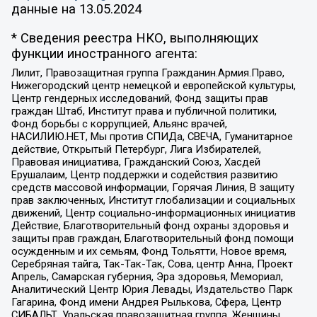
данные на
13.05.2024
* Сведения реестра НКО, выполняющих
функции иностранного агента:
Лилит, Правозащитная группа Гражданин.Армия.Право,
Нижегородский центр немецкой и европейской культуры,
Центр гендерных исследований, Фонд защиты прав
граждан Штаб, Институт права и публичной политики,
Фонд борьбы с коррупцией, Альянс врачей,
НАСИЛИЮ.НЕТ, Мы против СПИДа, СВЕЧА, Гуманитарное
действие, Открытый Петербург, Лига Избирателей,
Правовая инициатива, Гражданский Союз, Хасдей
Ерушалаим, Центр поддержки и содействия развитию
средств массовой информации, Горячая Линия, В защиту
прав заключенных, Институт глобализации и социальных
движений, Центр социально-информационных инициатив
Действие, Благотворительный фонд охраны здоровья и
защиты прав граждан, Благотворительный фонд помощи
осужденным и их семьям, Фонд Тольятти, Новое время,
Серебряная тайга, Так-Так-Так, Сова, центр Анна, Проект
Апрель, Самарская губерния, Эра здоровья, Мемориал,
Аналитический Центр Юрия Левады, Издательство Парк
Гагарина, Фонд имени Андрея Рылькова, Сфера, Центр
СИБАЛЬТ, Уральская правозащитная группа, Женщины