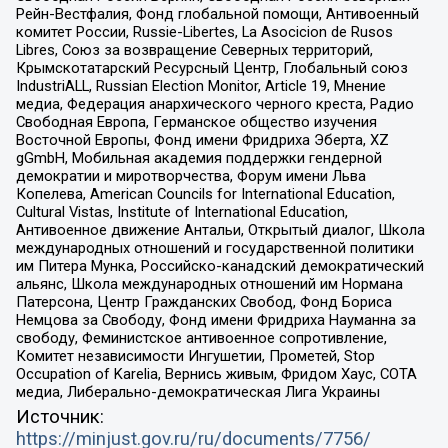
Рейн-Вестфалия, Фонд глобальной помощи, Антивоенный
комитет России, Russie-Libertes, La Asocicion de Rusos
Libres, Союз за возвращение Северных территорий,
Крымскотатарский Ресурсный Центр, Глобальный союз
IndustriALL, Russian Election Monitor, Article 19, Мнение
медиа, Федерация анархического черного креста, Радио
Свободная Европа, Германское общество изучения
Восточной Европы, Фонд имени Фридриха Эберта, XZ
gGmbH, Мобильная академия поддержки гендерной
демократии и миротворчества, Форум имени Льва
Копелева, American Councils for International Education,
Cultural Vistas, Institute of International Education,
Антивоенное движение Антальи, Открытый диалог, Школа
международных отношений и государственной политики
им Питера Мунка, Российско-канадский демократический
альянс, Школа международных отношений им Нормана
Патерсона, Центр Гражданских Свобод, Фонд Бориса
Немцова за Свободу, Фонд имени Фридриха Науманна за
свободу, Феминистское антивоенное сопротивление,
Комитет независимости Ингушетии, Прометей, Stop
Occupation of Karelia, Вернись живым, Фридом Хаус, СОТА
медиа, Либерально-демократическая Лига Украины
Источник:
https://minjust.gov.ru/ru/documents/7756/