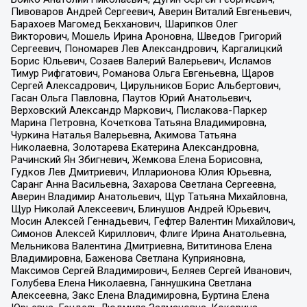
Пивоваров Андрей Сергеевич, Аверин Виталий Евгеньевич,
Барахоев Магомед Бекханович, Шарипков Олег
Викторович, Мошель Ирина Ароновна, Шведов Григорий
Сергеевич, Пономарев Лев Александрович, Каргалицкий
Борис Юльевич, Созаев Валерий Валерьевич, Исламов
Тимур Рифгатович, Романова Ольга Евгеньевна, Щаров
Сергей Алексадрович, Цирульников Борис Альбертович,
Гасан Ольга Павловна, Паутов Юрий Анатольевич,
Верховский Александр Маркович, Пислакова-Паркер
Марина Петровна, Кочеткова Татьяна Владимировна,
Чуркина Наталья Валерьевна, Акимова Татьяна
Николаевна, Золотарева Екатерина Александровна,
Рачинский Ян Збигневич, Жемкова Елена Борисовна,
Гудков Лев Дмитриевич, Илларионова Юлия Юрьевна,
Саранг Анна Васильевна, Захарова Светлана Сергеевна,
Аверин Владимир Анатольевич, Щур Татьяна Михайловна,
Щур Николай Алексеевич, Блинушов Андрей Юрьевич,
Мосин Алексей Геннадьевич, Гефтер Валентин Михайлович,
Симонов Алексей Кириллович, Флиге Ирина Анатольевна,
Мельникова Валентина Дмитриевна, Вититинова Елена
Владимировна, Баженова Светлана Куприяновна,
Максимов Сергей Владимирович, Беляев Сергей Иванович,
Голубева Елена Николаевна, Ганнушкина Светлана
Алексеевна, Закс Елена Владимировна, Буртина Елена