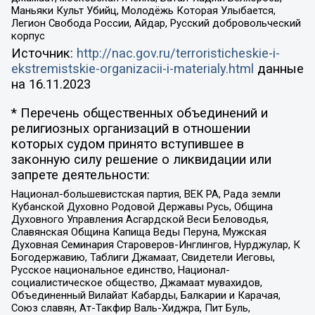
Маньяки Культ Убийц, Молодёжь Которая Улыбается,
Легион Свобода России, Айдар, Русский добровольческий
корпус
Источник:
http://nac.gov.ru/terroristicheskie-i-
ekstremistskie-organizacii-i-materialy.html
данные
на
16.11.2023
* Перечень общественных объединений и
религиозных организаций в отношении
которых судом принято вступившее в
законную силу решение о ликвидации или
запрете деятельности:
Национал-большевистская партия, ВЕК РА, Рада земли
Кубанской Духовно Родовой Державы Русь, Община
Духовного Управления Асгардской Веси Беловодья,
Славянская Община Капища Веды Перуна, Мужская
Духовная Семинария Староверов-Инглингов, Нурджулар, К
Богодержавию, Таблиги Джамаат, Свидетели Иеговы,
Русское национальное единство, Национал-
социалистическое общество, Джамаат мувахидов,
Объединенный Вилайат Кабарды, Балкарии и Карачая,
Союз славян, Ат-Такфир Валь-Хиджра, Пит Буль,