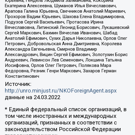
Юрьевна, Гендель Людмила Залмановна, Кокорина
Екатерина Алексеевна, Шуманов Илья Вячеславович,
Арапова Галина Юрьевна, Свечников Анатолий Мариевич,
Прохоров Вадим Юрьевич, Шахова Елена Владимировна,
Подузов Сергей Васильевич, Протасова Ирина
Вячеславовна, Литинский Леонид Борисович, Лукашевский
Сергей Маркович, Бахмин Вячеслав Иванович, Шабад
Анатолий Ефимович, Сухих Дарья Николаевна, Орлов Олег
Петрович, Добровольская Анна Дмитриевна, Королева
Александра Евгеньевна, Смирнов Владимир
Александрович, Вицин Сергей Ефимович, Золотухин Борис
Андреевич, Левинсон Лев Семенович, Локшина Татьяна
Иосифовна, Орлов Олег Петрович, Полякова Мара
Федоровна, Резник Генри Маркович, Захаров Герман
Константинович
Источник:
http://unro.minjust.ru/NKOForeignAgent.aspx
данные на
24.03.2022
* Единый федеральный список организаций, в
том числе иностранных и международных
организаций, признанных в соответствии с
законодательством Российской Федерации