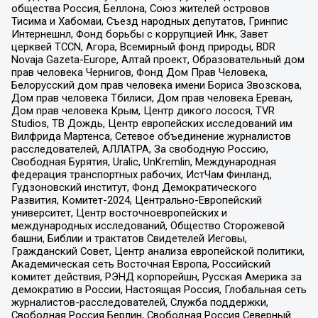
общества Россия, Беллона, Союз жителей островов
Тисима и Хабомаи, Съезд народных депутатов, Гринпис
Интернешнл, Фонд борьбы с коррупцией Инк, Завет
церквей TCCN, Агора, Всемирный фонд природы, BDR
Novaja Gazeta-Europe, Алтай проект, Образовательный дом
прав человека Чернигов, Фонд Дом Прав Человека,
Белорусский дом прав человека имени Бориса Звозскова,
Дом прав человека Тбилиси, Дом прав человека Ереван,
Дом прав человека Крым, Центр дикого лосося, TVR
Studios, ТВ Дождь, Центр европейских исследований им
Вилфрида Мартенса, Сетевое объединение журналистов
расследователей, АЛЛАТРА, За свободную Россию,
Свободная Бурятия, Uralic, UnKremlin, Международная
федерация транспортных рабочих, ИстЧам Финланд,
Гудзоновский институт, Фонд Демократического
Развития, Комитет-2024, Центрально-Европейский
университет, Центр восточноевропейских и
международных исследований, Общество Сторожевой
башни, Библии и трактатов Свидетелей Иеговы,
Гражданский Совет, Центр анализа европейской политики,
Академическая сеть Восточная Европа, Российский
комитет действия, РЭНД корпорейшн, Русская Америка за
демократию в России, Настоящая Россия, Глобальная сеть
журналистов-расследователей, Служба поддержки,
Свободная Россия Берлин, Свободная Россия Северный