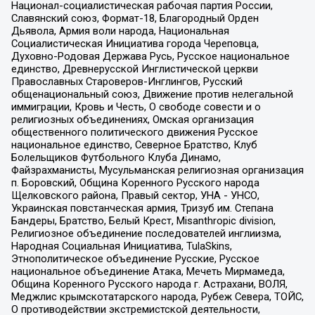
Национал-социалистическая рабочая партия России,
Славянский союз, Формат-18, Благородный Орден
Дьявола, Армия воли народа, Национальная
Социалистическая Инициатива города Череповца,
Духовно-Родовая Держава Русь, Русское национальное
единство, Древнерусской Инглистической церкви
Православных Староверов-Инглингов, Русский
общенациональный союз, Движение против нелегальной
иммиграции, Кровь и Честь, О свободе совести и о
религиозных объединениях, Омская организация
общественного политического движения Русское
национальное единство, Северное Братство, Клуб
Болельщиков Футбольного Клуба Динамо,
Файзрахманисты, Мусульманская религиозная организация
п. Боровский, Община Коренного Русского народа
Щелковского района, Правый сектор, УНА - УНСО,
Украинская повстанческая армия, Тризуб им. Степана
Бандеры, Братство, Белый Крест, Misanthropic division,
Религиозное объединение последователей инглиизма,
Народная Социальная Инициатива, TulaSkins,
Этнополитическое объединение Русские, Русское
национальное объединение Атака, Мечеть Мирмамеда,
Община Коренного Русского народа г. Астрахани, ВОЛЯ,
Меджлис крымскотатарского народа, Рубеж Севера, ТОЙС,
О противодействии экстремистской деятельности,