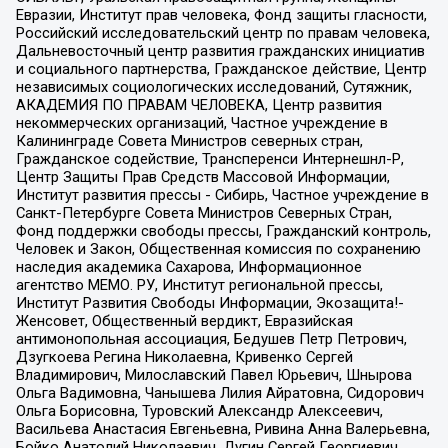
Евразии, Институт прав человека, Фонд защиты гласности,
Российский исследовательский центр по правам человека,
Дальневосточный центр развития гражданских инициатив
и социального партнерства, Гражданское действие, Центр
независимых социологических исследований, Сутяжник,
АКАДЕМИЯ ПО ПРАВАМ ЧЕЛОВЕКА, Центр развития
некоммерческих организаций, Частное учреждение в
Калининграде Совета Министров северных стран,
Гражданское содействие, Трансперенси Интернешнл-Р,
Центр Защиты Прав Средств Массовой Информации,
Институт развития прессы - Сибирь, Частное учреждение в
Санкт-Петербурге Совета Министров Северных Стран,
Фонд поддержки свободы прессы, Гражданский контроль,
Человек и Закон, Общественная комиссия по сохранению
наследия академика Сахарова, Информационное
агентство МЕМО. РУ, Институт региональной прессы,
Институт Развития Свободы Информации, Экозащита!-
Женсовет, Общественный вердикт, Евразийская
антимонопольная ассоциация, Бедушев Петр Петрович,
Дзугкоева Регина Николаевна, Кривенко Сергей
Владимирович, Милославский Павел Юрьевич, Шнырова
Ольга Вадимовна, Чанышева Лилия Айратовна, Сидорович
Ольга Борисовна, Туровский Александр Алексеевич,
Васильева Анастасия Евгеньевна, Ривина Анна Валерьевна,
Бойко Анатолий Николаевич, Дугин Сергей Георгиевич,