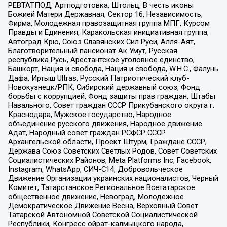
РЕВТАТПОД, Артподготовка, Штольц, В честь иконы
Божией Матери Державная, Сектор 16, Независимость,
Фирма, Молодежная правозащитная группа МПГ, Курсом
Правды и Единения, Каракольская инициативная группа,
Автоград Крю, Союз Славянских Сил Руси, Алля-Аят,
Благотворительный пансионат Ак Умут, Русская
республика Русь, Арестантское уголовное единство,
Башкорт, Нация и свобода, Нация и свобода, W.H.С., Фалунь
Дафа, Иртыш Ultras, Русский Патриотический клуб-
Новокузнецк/РПК, Сибирский державный союз, Фонд
борьбы с коррупцией, Фонд защиты прав граждан, Штабы
Навального, Совет граждан СССР Прикубанского округа г.
Краснодара, Мужское государство, Народное
объединение русского движения, Народное движение
Адат, Народный совет граждан РСФСР СССР
Архангельской области, Проект Штурм, Граждане СССР,
Держава Союз Советских Светлых Родов, Совет Советских
Социалистических Районов, Meta Platforms Inc, Facebook,
Instagram, WhatsApp, СИЧ-С14, Добровольческое
Движение Организации украинских националистов, Черный
Комитет, Татарстанское Региональное Всетатарское
общественное движение, Невоград, Молодежное
Демократическое Движение Весна, Верховный Совет
Татарской Автономной Советской Социалистической
Республики, Конгресс ойрат-калмыцкого народа,