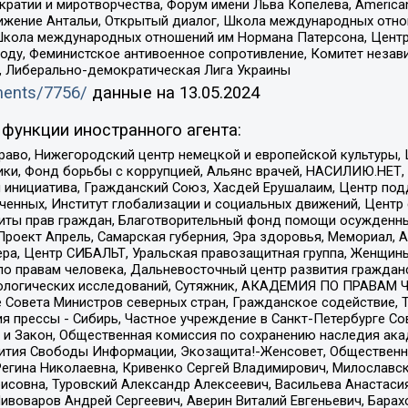
и и миротворчества, Форум имени Льва Копелева, American Counci
ое движение Антальи, Открытый диалог, Школа международных отн
Школа международных отношений им Нормана Патерсона, Центр
ду, Феминистское антивоенное сопротивление, Комитет независ
а, Либерально-демократическая Лига Украины
uments/7756/
данные на
13.05.2024
функции иностранного агента:
раво, Нижегородский центр немецкой и европейской культуры,
тики, Фонд борьбы с коррупцией, Альянс врачей, НАСИЛИЮ.НЕТ,
я инициатива, Гражданский Союз, Хасдей Ерушалаим, Центр по
юченных, Институт глобализации и социальных движений, Цент
ты прав граждан, Благотворительный фонд помощи осужденным
а, Проект Апрель, Самарская губерния, Эра здоровья, Мемориал
ера, Центр СИБАЛЬТ, Уральская правозащитная группа, Женщины
по правам человека, Дальневосточный центр развития гражданс
ологических исследований, Сутяжник, АКАДЕМИЯ ПО ПРАВАМ Ч
е Совета Министров северных стран, Гражданское содействие,
я прессы - Сибирь, Частное учреждение в Санкт-Петербурге С
 и Закон, Общественная комиссия по сохранению наследия ак
звития Свободы Информации, Экозащита!-Женсовет, Общественн
Регина Николаевна, Кривенко Сергей Владимирович, Милославс
совна, Туровский Александр Алексеевич, Васильева Анастасия
Пивоваров Андрей Сергеевич, Аверин Виталий Евгеньевич, Бара