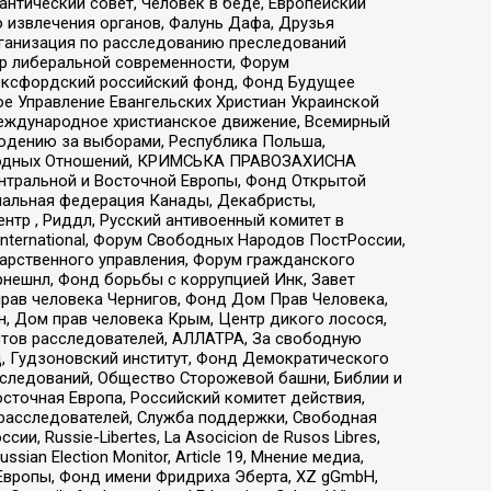
нтический совет, Человек в беде, Европейский
 извлечения органов, Фалунь Дафа, Друзья
рганизация по расследованию преследований
тр либеральной современности, Форум
 Оксфордский российский фонд, Фонд Будущее
е Управление Евангельских Христиан Украинской
еждународное христианское движение, Всемирный
людению за выборами, Республика Польша,
народных Отношений, КРИМСЬКА ПРАВОЗАХИСНА
ы Центральной и Восточной Европы, Фонд Открытой
иональная федерация Канады, Декабристы,
тр , Риддл, Русский антивоенный комитет в
nternational, Форум Свободных Народов ПостРоссии,
дарственного управления, Форум гражданского
рнешнл, Фонд борьбы с коррупцией Инк, Завет
прав человека Чернигов, Фонд Дом Прав Человека,
н, Дом прав человека Крым, Центр дикого лосося,
стов расследователей, АЛЛАТРА, За свободную
д, Гудзоновский институт, Фонд Демократического
сследований, Общество Сторожевой башни, Библии и
сточная Европа, Российский комитет действия,
-расследователей, Служба поддержки, Свободная
 Russie-Libertes, La Asocicion de Rusos Libres,
an Election Monitor, Article 19, Мнение медиа,
Европы, Фонд имени Фридриха Эберта, XZ gGmbH,