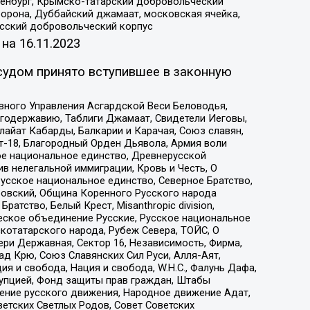
Оренбург, Крымско-татарский добровольческий
орона, Дуббайский джамаат, московская ячейка,
усский добровольческий корпус
 на
16.11.2023
судом принято вступившее в законную
вного Управления Асгардской Веси Беловодья,
годержавию, Таблиги Джамаат, Свидетели Иеговы,
айат Кабарды, Балкарии и Карачая, Союз славян,
т-18, Благородный Орден Дьявола, Армия воли
ое национальное единство, Древнерусской
 нелегальной иммиграции, Кровь и Честь, О
усское национальное единство, Северное Братство,
ровский, Община Коренного Русского народа
атство, Белый Крест, Misanthropic division,
еское объединение Русские, Русское национальное
котатарского народа, Рубеж Севера, ТОЙС, О
ри Державная, Сектор 16, Независимость, Фирма,
д Крю, Союз Славянских Сил Руси, Алля-Аят,
я и свобода, Нация и свобода, W.H.С., Фалунь Дафа,
рупцией, Фонд защиты прав граждан, Штабы
ение русского движения, Народное движение Адат,
етских Светлых Родов, Совет Советских