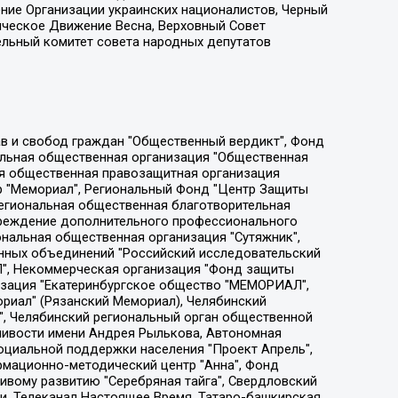
ение Организации украинских националистов, Черный
ическое Движение Весна, Верховный Совет
ельный комитет совета народных депутатов
ции социально-правовых программ "Лилит", Дальневосточное общественное движение "Маяк", Санкт-Петербургская ЛГБТ-инициативная группа "Выход", Инициативная группа ЛГБТ+ "Реверс", Алексеев Андрей Викторович, Бекбулатова Таисия Львовна, Беляев Иван Михайлович, Владыкина Елена Сергеевна, Гельман Марат Александрович, Никульшина Вероника Юрьевна, Толоконникова Надежда Андреевна, Шендерович Виктор Анатольевич, Общество с ограниченной ответственностью "Данное сообщение", Общество с ограниченной ответственностью Издательский дом "Новая глава", Айнбиндер Александра Александровна, Московский комьюнити-центр для ЛГБТ+инициатив, Благотворительный фонд развития филантропии, Deutsche Welle (Германия, Kurt-Schumacher-Strasse 3, 53113 Bonn), Борзунова Мария Михайловна, Воробьев Виктор Викторович, Голубева Анна Львовна, Константинова Алла Михайловна, Малкова Ирина Владимировна, Мурадов Мурад Абдулгалимович, Осетинская Елизавета Николаевна, Понасенков Евгений Николаевич, Ганапольский Матвей Юрьевич, Киселев Евгений Алексеевич, Борухович Ирина Григорьевна, Дремин Иван Тимофеевич, Дубровский Дмитрий Викторович, Красноярская региональная общественная организация поддержки и развития альтернативных образовательных технологий и межкультурных коммуникаций "ИНТЕРРА", Маяковская Екатерина Алексеевна, Фейгин Марк Захарович, Филимонов Андрей Викторович, Дзугкоева Регина Николаевна, Доброхотов Роман Александрович, Дудь Юрий Александрович, Елкин Сергей Владимирович, Кругликов Кирилл Игоревич, Сабунаева Мария Леонидовна, Семенов Алексей Владимирович, Шаинян Карен Багратович, Шульман Екатерина Михайловна, Асафьев Артур Валерьевич, Вахштайн Виктор Семенович, Венедиктов Алексей Алексеевич, Лушникова Екатерина Евгеньевна, Волков Леонид Михайлович, Невзоров Александр Глебович, Пархоменко Сергей Борисович, Сироткин Ярослав Николаевич, Кара-Мурза Владимир Владимирович, Баранова Наталья Владимировна, Гозман Леонид Яковлевич, Кагарлицкий Борис Юльевич, Климарев Михаил Валерьевич, Милов Владимир Станиславович, Автономная некоммерческая организация Краснодарский центр современного искусства "Типография", Моргенштерн Алишер Тагирович, Соболь Любовь Эдуардовна, Общество с ограниченной ответственностью "ЛИЗА НОРМ", Каспаров Гарри Кимович, Ходорковский Михаил Борисович, Общество с ограниченной ответственностью "Апрельские тезисы", Данилович Ирина Брониславовна, Кашин Олег Владимирович, Петров Николай Владимирович, Пивоваров Алексей Владимирович, Соколов Михаил Владимирович, Цветкова Юлия Владимировна, Чичваркин Евгений Александрович, Комитет против пыток/Команда против пыток, Общество с ограниченной ответственностью "Первый научный", Общество с ограниченной ответственностью "Вертолет и ко", Белоцерковская Вероника Борисовна, Кац Максим Евгеньевич, Лазарева Татьяна Юрьевна, Шаведдинов Руслан Табризович, Яшин Илья Валерьевич, Общество с ограниченной ответственностью "Иноагент ААВ", Алешковский Дмитрий Петрович, Альбац Евгения Марковна, Быков Дмитрий Львович, Галямина Юлия Евгеньевна, Лойко Сергей Леонидович, Мартынов Кирилл Константинович, Медведев Сергей Александрович, Крашенинников Федор Геннадиевич, Гордеева Катерина Вл