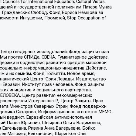
ls for International Education, Cultural Vistas,
ошений и государственной политики им Питера Мунка,
 Гражданских Свобод, Фонд Бориса Немцова за
имости Ингушетии, Прометей, Stop Occupation of
 Центр гендерных исследований, Фонд защиты прав
 Мы против СПИДа, СВЕЧА, Гуманитарное действие,
ддержки и содействия развитию средств массовой
р социально-информационных инициатив Действие,
 и их семьям, Фонд Тольятти, Новое время,
, Аналитический Центр Юрия Левады, Издательство
 Евразии, Институт прав человека, Фонд защиты
ких инициатив и социального партнерства,
ЕЛОВЕКА, Центр развития некоммерческих
 Трансперенси Интернешнл-Р, Центр Защиты Прав
овета Министров Северных Стран, Фонд поддержки
адемика Сахарова, Информационное агентство МЕМО.
ый вердикт, Евразийская антимонопольная
кий Павел Юрьевич, Шнырова Ольга Вадимовна,
 Евгеньевна, Ривина Анна Валерьевна, Бойко
хоев Магомед Бекханович, Шарипков Олег