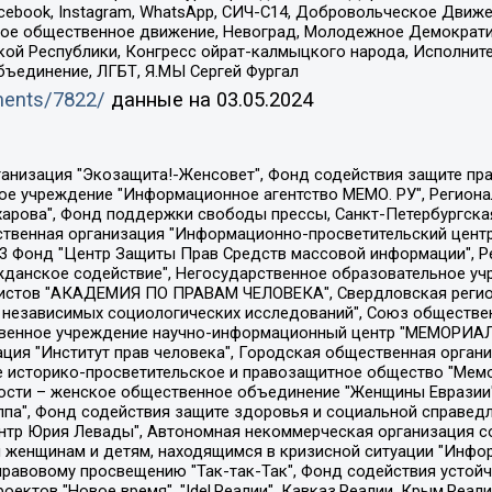
Facebook, Instagram, WhatsApp, СИЧ-С14, Добровольческое Движ
ское общественное движение, Невоград, Молодежное Демократ
ой Республики, Конгресс ойрат-калмыцкого народа, Исполнит
бъединение, ЛГБТ, Я.МЫ Сергей Фургал
uments/7822/
данные на
03.05.2024
Общество с ограниченной ответственностью "Радио Свободная Европа/Радио Свобода", Чешское информационное агентство "MEDIUM-ORIENT", Красноярская региональная общественная организация "Мы против СПИДа", Камалягин Денис Николаевич, Маркелов Сергей Евгеньевич, Пономарев Лев Александрович, Савицкая Людмила Алексеевна, Автономная некоммерческая организация "Центр по работе с проблемой насилия "НАСИЛИЮ.НЕТ", Межрегиональный профессиональный союз работников здравоохранения "Альянс врачей", Юридическое лицо, зарегистрированное в Латвийской Республике, SIA "Medusa Project" (регистрационный номер 40103797863, дата регистрации 10.06.2014), Некоммерческая организация "Фонд по борьбе с коррупцией", Автономная некоммерческая организация "Институт права и публичной политики", Баданин Роман Сергеевич, Гликин Максим Александрович, Железнова Мария Михайловна, Лукьянова Юлия Сергеевна, Маетная Елизавета Витальевна, Маняхин Петр Борисович, Чуракова Ольга Владимировна, Ярош Юлия Петровна, Юридическое лицо "The Insider SIA", зарегистрированное в Риге, Латвийская Республика (дата регистрации 26.06.2015), являющееся администратором доменного имени интернет-издания "The Insider SIA", https://theins.ru, Постернак Алексей Евгеньевич, Рубин Михаил Аркадьевич, Анин Роман Александрович, Юридическое лицо Istories fonds, зарегистрированное в Латвийской Республике (регистрационный номер 50008295751, дата регистрации 24.02.2020), Великовский Дмитрий Александрович, Долинина Ирина Николаевна, Мароховская Алеся Алексеевна, Шлейнов Роман Юрьевич, Шмагун Олеся Валентиновна, Общество с ограниченной ответственностью "Альтаир 2021", Общество с ограниченной ответственностью "Вега 2021", Общество с ограниченной ответственностью "Главный редактор 2021", Общество с ограниченной ответственностью "Ромашки монолит", Важенков Артем Валерьевич, Ивановская областная общественная организация "Центр гендерных исследований", Гурман Юрий Альбертович, Медиапроект "ОВД-Инфо", Егоров Владимир Владимирович, Жилинский Владимир Александрович, Общество с ограниченной ответственностью "ЗП", Иванова София Юрьевна, Карезина Инна Павловна, Кильтау Екатерина Викторовна, Петров Алексей Викторович, Пискунов Сергей Евгеньевич, Смирнов Сергей Сергеевич, Тихонов Михаил Сергеевич, Общество с ограниченной ответственностью "ЖУРНАЛИСТ-ИНОСТРАННЫЙ АГЕНТ", Арапова Галина Юрьевна, Вольтская Татьяна Анатольевна, Американская компания "Mason G.E.S. Anonymous Foundation" (США), являющаяся владельцем интернет-издания https://mnews.world/, Компания "Stichting Bellingcat", зарегистрированная в Нидерландах (дата регистрации 11.07.2018), Захаров Андрей Вячеславович, Клепиковская Екатерина Дмитриевна, Общество с ограниченной ответственностью "МЕМО", Перл Роман Александрович, Симонов Евгений Алексеевич, Соловьева Елена Анатольевна, Сотников Даниил Владимирович, Сурначева Елизавета Дмитриевна, Автономная некоммерческая организация по защите прав человека и информированию населения "Якутия – Наше Мнение", Общество с ограниченной ответственностью "Москоу диджитал медиа", с 26.01.2023 Общество с ограниченной ответственностью "Чайка Белые сады", Ветошкина Валерия Валерьевна, Заговора Максим Александрович, Межрегиональное общественное движение "Российская ЛГБТ - сеть", Оленичев Максим Владимирович, Павлов Иван Юрьевич, Скворцова Елена Сергеевна, Общество с ограниченной ответственностью "Как бы инагент", Кочетков Игорь Викторович, Общество с ограниченной ответственностью "Честные выборы", Еланчик Олег Александрович, Общество с ограниченной ответственностью "Нобелевский призыв", Гималова Регина Эмилевна, Григорьев Андрей Валерьевич, Григорьева Алина Александровна, Ассоциация по содействию защите прав призывников, альтернативнослужащих и военнослужащих "Правозащитная группа "Гражданин.Армия.Право", Хисамова Регина Фаритовна, Автономная некоммерческая организация по реализа