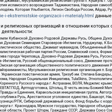
ий джамаат, Мусульманская религиозная группа п. Кушкуль г. 
ртия исламского возрождения Таджикистана, Народная самооб
олодёжь Которая Улыбается, Легион Свобода России, Айдар, Р
ie-i-ekstremistskie-organizacii-i-materialy.html
данные
и религиозных организаций в отношении которых 
 деятельности:
земли Кубанской Духовно Родовой Державы Русь, Община Духо
 Духовная Семинария Староверов-Инглингов, Нурджулар, К Бо
листическое общество, Джамаат мувахидов, Объединенный Вил
иалистическая рабочая партия России, Славянский союз, Форма
ива города Череповца, Духовно-Родовая Держава Русь, Русск
-Инглингов, Русский общенациональный союз, Движение против
 Омская организация общественного политического движения Р
йзрахманисты, Мусульманская религиозная организация п. Бо
краинская повстанческая армия, Тризуб им. Степана Бандеры, Бр
зма, Народная Социальная Инициатива, TulaSkins, Этнополитич
оренного Русского народа г. Астрахани, ВОЛЯ, Меджлис крымс
РЕВТАТПОД, Артподготовка, Штольц, В честь иконы Божией Мате
равды и Единения, Каракольская инициативная группа, Автогра
спублика Русь, Арестантское уголовное единство, Башкорт, Наци
окузнецк/РПК, Сибирский державный союз, Фонд борьбы с кор
округа г. Краснодара, Мужское государство, Народное объедин
ой области, Проект Штурм, Граждане СССР, Держава Союз Сов