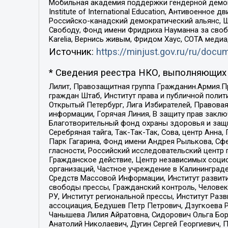
Мобильная академия поддержки гендерной демократи
Institute of International Education, Антивоенн
Российско-канадский демократический альянс, 
Свободу, Фонд имени Фридриха Науманна за свобо
Karelia, Вернись живым, Фридом Хаус, СОТА меди
Источник:
https://minjust.gov.ru/ru/doc
* Сведения реестра НКО, выполняющих 
Лилит, Правозащитная группа Гражданин.Армия.П
граждан Штаб, Институт права и публичной поли
Открытый Петербург, Лига Избирателей, Правова
информации, Горячая Линия, В защиту прав закл
Благотворительный фонд охраны здоровья и защи
Серебряная тайга, Так-Так-Так, Сова, центр Анн
Парк Гагарина, Фонд имени Андрея Рылькова, Сф
гласности, Российский исследовательский центр 
Гражданское действие, Центр независимых соци
организаций, Частное учреждение в Калининград
Средств Массовой Информации, Институт развити
свободы прессы, Гражданский контроль, Человек
РУ, Институт региональной прессы, Институт Ра
ассоциация, Бедушев Петр Петрович, Дзугкоева 
Чанышева Лилия Айратовна, Сидорович Ольга Бори
Анатолий Николаевич, Дугин Сергей Георгиевич, 