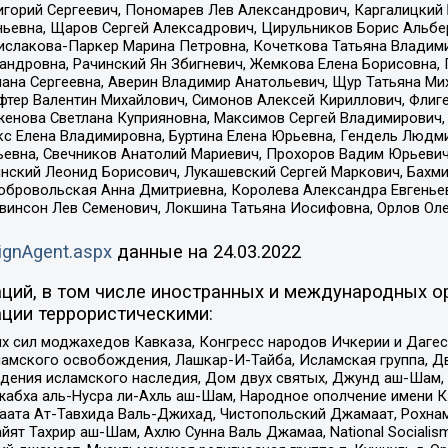
горий Сергеевич, Пономарев Лев Александрович, Каргалицкий 
ньевна, Щаров Сергей Алексадрович, Цирульников Борис Альбер
ислакова-Паркер Марина Петровна, Кочеткова Татьяна Владими
сандровна, Рачинский Ян Збигневич, Жемкова Елена Борисовна,
лана Сергеевна, Аверин Владимир Анатольевич, Щур Татьяна М
фтер Валентин Михайлович, Симонов Алексей Кириллович, Флиг
женова Светлана Куприяновна, Максимов Сергей Владимирович, 
кс Елена Владимировна, Буртина Елена Юрьевна, Гендель Людм
евна, Свечников Анатолий Мариевич, Прохоров Вадим Юрьевич
инский Леонид Борисович, Лукашевский Сергей Маркович, Бахм
Добровольская Анна Дмитриевна, Королева Александра Евгенье
евинсон Лев Семенович, Локшина Татьяна Иосифовна, Орлов Ол
ignAgent.aspx
данные на
24.03.2022
ций, в том числе иностранных и международных ор
ции террористическими:
ил моджахедов Кавказа, Конгресс народов Ичкерии и Дагеста
ламского освобождения, Лашкар-И-Тайба, Исламская группа, Дв
ения исламского наследия, Дом двух святых, Джунд аш-Шам, 
жабха аль-Нусра ли-Ахль аш-Шам, Народное ополчение имени К.
ата Ат-Тавхида Валь-Джихад, Чистопольский Джамаат, Рохнам
ят Тахрир аш-Шам, Ахлю Сунна Валь Джамаа, National Socialism