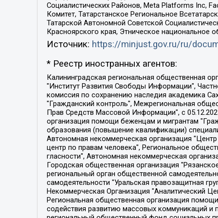
Социалистических Районов, Meta Platforms Inc, 
Комитет, Татарстанское Региональное Всетатар
Татарской Автономной Советской Социалистическ
Красноярского края, Этническое национальное о
Источник:
https://minjust.gov.ru/ru/doc
* Реестр иностранных агентов:
Калининградская региональная общественная организация "Экозащита!-Женсовет", Фонд содействия защите прав и свобод граждан "Общественный вердикт", Фонд "Институт Развития Свободы Информации", Частное учреждение "Информационное агентство МЕМО. РУ", Региональная общественная организация "Общественная комиссия по сохранению наследия академика Сахарова", Фонд поддержки свободы прессы, Санкт-Петербургская общественная правозащитная организация "Гражданский контроль", Межрегиональная общественная организация "Информационно-просветительский центр "Мемориал", Региональный Фонд "Центр Защиты Прав Средств Массовой Информации", с 05.12.2023 Фонд "Центр Защиты Прав Средств массовой информации", Региональная общественная благотворительная организация помощи беженцам и мигрантам "Гражданское содействие", Негосударственное образовательное учреждение дополнительного профессионального образования (повышение квалификации) специалистов "АКАДЕМИЯ ПО ПРАВАМ ЧЕЛОВЕКА", Свердловская региональная общественная организация "Сутяжник", Автономная некоммерческая организация "Центр независимых социологических исследований", Союз общественных объединений "Российский исследовательский центр по правам человека", Региональное общественное учреждение научно-информационный центр "МЕМОРИАЛ", Некоммерческая организация "Фонд защиты гласности", Автономная некоммерческая организация "Институт прав человека", Городская общественная организация "Екатеринбургское общество "МЕМОРИАЛ", Городская общественная организация "Рязанское историко-просветительское и правозащитное общество "Мемориал" (Рязанский Мемориал), Челябинский региональный орган общественной самодеятельности – женское общественное объединение "Женщины Евразии", Челябинский региональный орган общественной самодеятельности "Уральская правозащитная группа", Фонд содействия защите здоровья и социальной справедливости имени Андрея Рылькова, Автономная Некоммерческая Организация "Аналитический Центр Юрия Левады", Автономная некоммерческая организация социальной поддержки населения "Проект Апрель", Региональная общественная организация помощи женщинам и детям, находящимся в кризисной ситуации "Информационно-методический центр "Анна", Фонд содействия развитию массовых коммуникаций и правовому просвещению "Так-так-Так", Фонд содействия устойчивому развитию "Серебряная тайга", Свердловский региональный общественный фонд социальных проектов "Новое время", "Idel.Реалии", Кавказ.Реалии, Крым.Реалии, Телеканал Настоящее Время, Татаро-башкирская служба Радио Свобода (Azatliq Radiosi), Радио Свободная Европа/Радио Свобода (PCE/PC), "Сибирь.Реалии", "Фактограф", Благотворительный фонд помощи осужденным и их семьям, Автономная некоммерческая организация "Институт глобализации и социальных движений", Фонд "В защиту прав заключенных", Частное учреждение "Центр поддержки и содействия развитию средств массовой информации", Пензенский региональный общественный благотворительный фонд "Гражданский союз", "Север.Реалии", Некоммерческая организация Фонд "Правовая инициатива", 