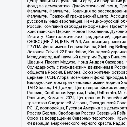
центр защиты окружающей среды и природных ресу
фонд за демократию, Джеймстаунский фонд, Прож
Фалуньгун, Фалуньгун, Коалиция по расследован
Фалуньгун, Пражский гражданский центр, Ассоци
русскоязычных европейцев, Немецко-русский об
России, Компания свободы информации, Проект М
Христианской Церкви, Новое Поколение, Духовн
Институт Саентологических Предприятий, Церков
СВОБОДНЫЙ ИДЕЛЬ-УРАЛ, Ассоциация развития ж
ГРУПА, Фонд имени Генриха Бёлля, Stichting Bellin
Эстонии, Calvert 22 Foundation, Канадский укра
Международный научный центр им Вудро Вильсона
Швеции, Проект Медуза, Фонд Андрея Сахарова, Ф
Солидарность с гражданским движением в России 
общества Россия, Беллона, Союз жителей острово
церквей TCCN, Агора, Всемирный фонд природы, B
Белорусский дом прав человека имени Бориса Зво
TVR Studios, ТВ Дождь, Центр европейских иссл
Россию, Свободная Бурятия, Uralic, UnKremlin, 
Развития, Комитет-2024, Центрально-Европейски
трактатов Свидетелей Иеговы, Гражданский Совет
РЭНД корпорейшн, Русская Америка за демократи
Россия Берлин, Свободная Россия Северный Рейн-В
Союз за возвращение Северных территорий, Крымско
Федерация анархического черного креста, Радио