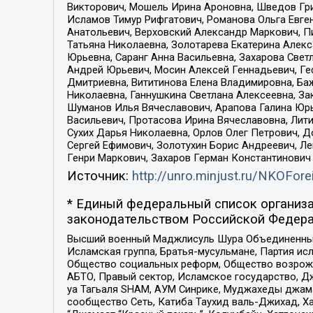
Викторович, Мошель Ирина Ароновна, Шведов Гри
Исламов Тимур Рифгатович, Романова Ольга Евге
Анатольевич, Верховский Александр Маркович, П
Татьяна Николаевна, Золотарева Екатерина Алек
Юрьевна, Саранг Анна Васильевна, Захарова Свет
Андрей Юрьевич, Мосин Алексей Геннадьевич, Ге
Дмитриевна, Вититинова Елена Владимировна, Ба
Николаевна, Ганнушкина Светлана Алексеевна, За
Шуманов Илья Вячеславович, Арапова Галина Юрь
Васильевич, Протасова Ирина Вячеславовна, Лит
Сухих Дарья Николаевна, Орлов Олег Петрович, 
Сергей Ефимович, Золотухин Борис Андреевич, Л
Генри Маркович, Захаров Герман Константинович
Источник:
http://unro.minjust.ru/NKOFore
* Единый федеральный список организа
законодательством Российской Федера
Высший военный Маджлисуль Шура Объединенных с
Исламская группа, Братья-мусульмане, Партия ис
Общество социальных реформ, Общество возрожд
АБТО, Правый сектор, Исламское государство, Д
уа Тагьаля SHAM, АУМ Синрике, Муджахеды джама
сообщество Сеть, Катиба Таухид валь-Джихад, Хай