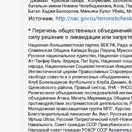
“Джамаат “Красный пахарь”, Колумбайн, Хатлонск
батальон имени Номана Челебиджихана, Азов, Па
Батал-Хаджи Белхороев, Маньяки Культ Убийц, М
Источник:
http://nac.gov.ru/terroristichesk
* Перечень общественных объединений 
силу решение о ликвидации или запрете
Национал-большевистская партия, ВЕК РА, Рада 
Славянская Община Капища Веды Перуна, Мужская
Русское национальное единство, Национал-социа
Ат-Такфир Валь-Хиджра, Пит Буль, Национал-соц
народа, Национальная Социалистическая Инициат
Инглистической церкви Православных Староверов
свободе совести и о религиозных объединениях,
Клуб Болельщиков Футбольного Клуба Динамо, Фа
Щелковского района, Правый сектор, УНА - УНСО, У
Религиозное объединение последователей инглии
объединение Атака, Мечеть Мирмамеда, Община К
противодействии экстремистской деятельности, 
Молодежная правозащитная группа МПГ, Курсом П
Благотворительный пансионат Ак Умут, Русская ре
Иртыш Ultras, Русский Патриотический клуб-Нов
Навального, Совет граждан СССР Прикубанского 
Народный совет граждан РСФСР СССР Архангельск