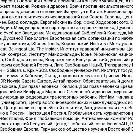
рсов, Свободная Россия, Всемирный конгресс украинцев, Атла
ект Хармони, Родники дракона, Врачи против насильственного
ию преследования в отношении Фалуньгун в Китае, Всемирная о
ация школ политических исследований при Совете Европы, Цен
мен, Бард колледж, Европейский выбор, Фонд Ходорковского,
едиа, Международное партнерство за права человека, Духовно
ое Учебное Заведение Международный Библейский Колледж, М
ь Духовной Технологии, Европейская сеть организаций по наб
урналистики, IStories fonds, Королевский Институт Между
gcat, Bellingcat Ltd, The Insider, Институт правовой инициатив
инский конгресс, Институт Макдональда-Лорье, Украинская нац
, Свободная пресса, Возрождение, Всеукраинский духовный цен
орум свободной России, Лига Свободных Наций, Transparеncy I
– Solidarus, КрымSOS, Свободный университет, Институт госу
в Тисима и Хабомаи, Съезд народных депутатов, Гринпис Инте
DR Novaja Gazeta-Europe, Алтай проект, Образовательный дом 
зскова, Дом прав человека Тбилиси, Дом прав человека Ерева
едований им Вилфрида Мартенса, Сетевое объединение журнали
Международная федерация транспортных рабочих, ИстЧам Финлан
й университет, Центр восточноевропейских и международных и
, Центр анализа европейской политики, Академическая сеть Во
ю в России, Настоящая Россия, Глобальная сеть журналистов
естфалия, Фонд глобальной помощи, Антивоенный комитет России,
татарский Ресурсный Центр, Глобальный союз IndustriALL, Russi
 Свободная Европа, Германское общество изучения Восточной 