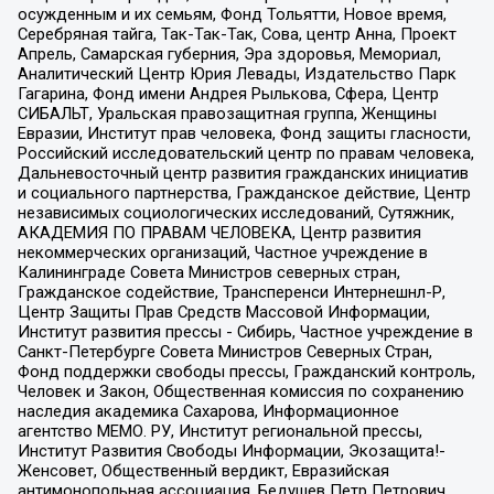
осужденным и их семьям, Фонд Тольятти, Новое время,
Серебряная тайга, Так-Так-Так, Сова, центр Анна, Проект
Апрель, Самарская губерния, Эра здоровья, Мемориал,
Аналитический Центр Юрия Левады, Издательство Парк
Гагарина, Фонд имени Андрея Рылькова, Сфера, Центр
СИБАЛЬТ, Уральская правозащитная группа, Женщины
Евразии, Институт прав человека, Фонд защиты гласности,
Российский исследовательский центр по правам человека,
Дальневосточный центр развития гражданских инициатив
и социального партнерства, Гражданское действие, Центр
независимых социологических исследований, Сутяжник,
АКАДЕМИЯ ПО ПРАВАМ ЧЕЛОВЕКА, Центр развития
некоммерческих организаций, Частное учреждение в
Калининграде Совета Министров северных стран,
Гражданское содействие, Трансперенси Интернешнл-Р,
Центр Защиты Прав Средств Массовой Информации,
Институт развития прессы - Сибирь, Частное учреждение в
Санкт-Петербурге Совета Министров Северных Стран,
Фонд поддержки свободы прессы, Гражданский контроль,
Человек и Закон, Общественная комиссия по сохранению
наследия академика Сахарова, Информационное
агентство МЕМО. РУ, Институт региональной прессы,
Институт Развития Свободы Информации, Экозащита!-
Женсовет, Общественный вердикт, Евразийская
антимонопольная ассоциация, Бедушев Петр Петрович,