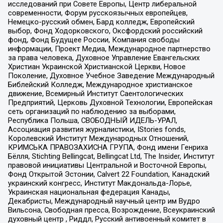
исследований при Совете Европы, Центр либеральной
современности, Форум русскоязычных европейцев,
Немецко-русский обмен, Бард колледж, Европейский
выбор, Фонд Ходорковского, Оксфордский российский
фонд, Фонд Будущее России, Компания свободы
информации, Проект Медиа, Международное партнерство
за права человека, Духовное Управление Евангельских
Христиан Украинской Христианской Церкви, Новое
Поколение, Духовное Учебное Заведение Международный
Библейский Колледж, Международное христианское
движение, Всемирный Институт Саентологических
Предприятий, Церковь Духовной Технологии, Европейская
сеть организаций по наблюдению за выборами,
Республика Польша, СВОБОДНЫЙ ИДЕЛЬ-УРАЛ,
Ассоциация развития журналистики, IStories fonds,
Королевский Институт Международных Отношений,
КРИМСЬКА ПРАВОЗАХИСНА ГРУПА, Фонд имени Генриха
Бёлля, Stichting Bellingcat, Bellingcat Ltd, The Insider, Институт
правовой инициативы Центральной и Восточной Европы,
Фонд Открытой Эстонии, Calvert 22 Foundation, Канадский
украинский конгресс, Институт Макдональда-Лорье,
Украинская национальная федерация Канады,
Декабристы, Международный научный центр им Вудро
Вильсона, Свободная пресса, Возрождение, Всеукраинский
духовный центр , Риддл, Русский антивоенный комитет в