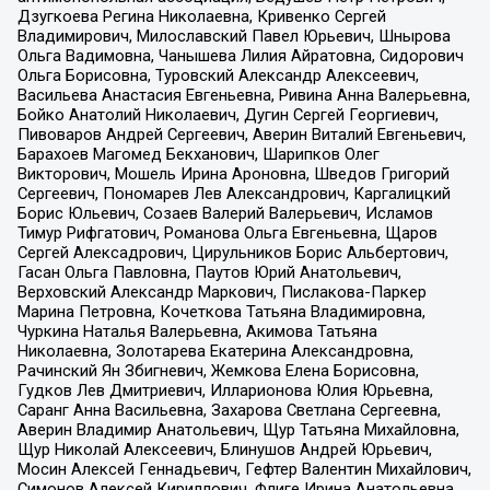
Дзугкоева Регина Николаевна, Кривенко Сергей
Владимирович, Милославский Павел Юрьевич, Шнырова
Ольга Вадимовна, Чанышева Лилия Айратовна, Сидорович
Ольга Борисовна, Туровский Александр Алексеевич,
Васильева Анастасия Евгеньевна, Ривина Анна Валерьевна,
Бойко Анатолий Николаевич, Дугин Сергей Георгиевич,
Пивоваров Андрей Сергеевич, Аверин Виталий Евгеньевич,
Барахоев Магомед Бекханович, Шарипков Олег
Викторович, Мошель Ирина Ароновна, Шведов Григорий
Сергеевич, Пономарев Лев Александрович, Каргалицкий
Борис Юльевич, Созаев Валерий Валерьевич, Исламов
Тимур Рифгатович, Романова Ольга Евгеньевна, Щаров
Сергей Алексадрович, Цирульников Борис Альбертович,
Гасан Ольга Павловна, Паутов Юрий Анатольевич,
Верховский Александр Маркович, Пислакова-Паркер
Марина Петровна, Кочеткова Татьяна Владимировна,
Чуркина Наталья Валерьевна, Акимова Татьяна
Николаевна, Золотарева Екатерина Александровна,
Рачинский Ян Збигневич, Жемкова Елена Борисовна,
Гудков Лев Дмитриевич, Илларионова Юлия Юрьевна,
Саранг Анна Васильевна, Захарова Светлана Сергеевна,
Аверин Владимир Анатольевич, Щур Татьяна Михайловна,
Щур Николай Алексеевич, Блинушов Андрей Юрьевич,
Мосин Алексей Геннадьевич, Гефтер Валентин Михайлович,
Симонов Алексей Кириллович, Флиге Ирина Анатольевна,