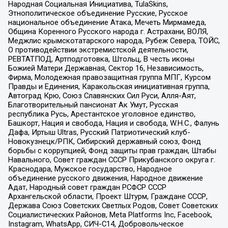
Народная Социальная Инициатива, TulaSkins,
Этнополитическое объединение Русские, Русское
национальное объединение Атака, Мечеть Мирмамеда,
Община Коренного Русского народа г. Астрахани, ВОЛЯ,
Меджлис крымскотатарского народа, Рубеж Севера, ТОЙС,
О противодействии экстремистской деятельности,
РЕВТАТПОД, Артподготовка, Штольц, В честь иконы
Божией Матери Державная, Сектор 16, Независимость,
Фирма, Молодежная правозащитная группа МПГ, Курсом
Правды и Единения, Каракольская инициативная группа,
Автоград Крю, Союз Славянских Сил Руси, Алля-Аят,
Благотворительный пансионат Ак Умут, Русская
республика Русь, Арестантское уголовное единство,
Башкорт, Нация и свобода, Нация и свобода, W.H.С., Фалунь
Дафа, Иртыш Ultras, Русский Патриотический клуб-
Новокузнецк/РПК, Сибирский державный союз, Фонд
борьбы с коррупцией, Фонд защиты прав граждан, Штабы
Навального, Совет граждан СССР Прикубанского округа г.
Краснодара, Мужское государство, Народное
объединение русского движения, Народное движение
Адат, Народный совет граждан РСФСР СССР
Архангельской области, Проект Штурм, Граждане СССР,
Держава Союз Советских Светлых Родов, Совет Советских
Социалистических Районов, Meta Platforms Inc, Facebook,
Instagram, WhatsApp, СИЧ-С14, Добровольческое