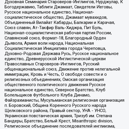
Духовная Семинария Староверов-Инглингов, Нурджулар, К
Богодержавию, Таблиги Джамаат, Свидетели Иеговы,
Русское национальное единство, Национал-
социалистическое общество, Джамаат мувахидов,
Объединенный Вилайат Кабарды, Балкарии и Карачая,
Союз славян, Ат-Такфир Валь-Хиджра, Пит Буль,
Национал-социалистическая рабочая партия России,
Славянский союз, Формат-18, Благородный Орден
Дьявола, Армия воли народа, Национальная
Социалистическая Инициатива города Череповца,
Духовно-Родовая Держава Русь, Русское национальное
единство, Древнерусской Инглистической церкви
Православных Староверов-Инглингов, Русский
общенациональный союз, Движение против нелегальной
иммиграции, Кровь и Честь, О свободе совести и о
религиозных объединениях, Омская организация
общественного политического движения Русское
национальное единство, Северное Братство, Клуб
Болельщиков Футбольного Клуба Динамо,
Файзрахманисты, Мусульманская религиозная организация
п. Боровский, Община Коренного Русского народа
Щелковского района, Правый сектор, УНА - УНСО,
Украинская повстанческая армия, Тризуб им. Степана
Бандеры, Братство, Белый Крест, Misanthropic division,
Религиозное объединение последователей инглиизма,