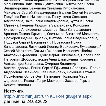
Мельникова Валентина Дмитриевна, Вититинова Елена
Владимировна, Баженова Светлана Куприяновна,
Максимов Сергей Владимирович, Беляев Сергей Иванович,
Голубева Елена Николаевна, Ганнушкина Светлана
Алексеевна, Закс Елена Владимировна, Буртина Елена
Юрьевна, Гендель Людмила Залмановна, Кокорина
Екатерина Алексеевна, Шуманов Илья Вячеславович,
Арапова Галина Юрьевна, Свечников Анатолий Мариевич,
Прохоров Вадим Юрьевич, Шахова Елена Владимировна,
Подузов Сергей Васильевич, Протасова Ирина
Вячеславовна, Литинский Леонид Борисович, Лукашевский
Сергей Маркович, Бахмин Вячеслав Иванович, Шабад
Анатолий Ефимович, Сухих Дарья Николаевна, Орлов Олег
Петрович, Добровольская Анна Дмитриевна, Королева
Александра Евгеньевна, Смирнов Владимир
Александрович, Вицин Сергей Ефимович, Золотухин Борис
Андреевич, Левинсон Лев Семенович, Локшина Татьяна
Иосифовна, Орлов Олег Петрович, Полякова Мара
Федоровна, Резник Генри Маркович, Захаров Герман
Константинович
Источник:
http://unro.minjust.ru/NKOForeignAgent.aspx
данные на
24.03.2022