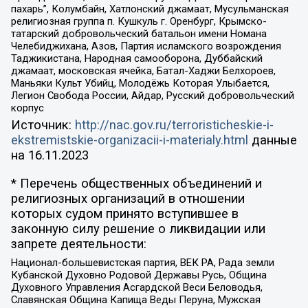
пахарь”, Колумбайн, Хатлонский джамаат, Мусульманская
религиозная группа п. Кушкуль г. Оренбург, Крымско-
татарский добровольческий батальон имени Номана
Челебиджихана, Азов, Партия исламского возрождения
Таджикистана, Народная самооборона, Дуббайский
джамаат, московская ячейка, Батал-Хаджи Белхороев,
Маньяки Культ Убийц, Молодёжь Которая Улыбается,
Легион Свобода России, Айдар, Русский добровольческий
корпус
Источник:
http://nac.gov.ru/terroristicheskie-i-
ekstremistskie-organizacii-i-materialy.html
данные
на
16.11.2023
* Перечень общественных объединений и
религиозных организаций в отношении
которых судом принято вступившее в
законную силу решение о ликвидации или
запрете деятельности:
Национал-большевистская партия, ВЕК РА, Рада земли
Кубанской Духовно Родовой Державы Русь, Община
Духовного Управления Асгардской Веси Беловодья,
Славянская Община Капища Веды Перуна, Мужская