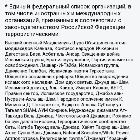
* Единый федеральный список организаций, в
том числе иностранных и международных
организаций, признанных в соответствии с
законодательством Российской Федерации
террористическими:
Высший военный Маджлисуль Шура Объединенных сил
моджахедов Кавказа, Конгресс народов Ичкерии и
Дагестана, База, Асбат аль-Ансар, Священная война,
Исламская группа, Братья-мусульмане, Партия исламского
освобождения, Лашкар-И-Тайба, Исламская группа,
Движение Талибан, Исламская партия Туркестана,
Общество социальных реформ, Общество возрождения
исламского наследия, Дом двух святых, Джунд аш-Шам,
Исламский джихад, Аль-Каида, Имарат Кавказ, АБТО,
Правый сектор, Исламское государство, Джабха аль-
Нусра ли-Ахль аш-Шам, Народное ополчение имени К.
Минина и Д. Пожарского, Аджр от Аллаха Субхану уа
Тагьаля SHAM, АУМ Синрике, Муджахеды джамаата Ат-
Тавхида Валь-Джихад, Чистопольский Джамаат, Рохнамо
ба суи давлати исломи, Террористическое сообщество
Сеть, Катиба Таухид валь-Джихад, Хайят Тахрир аш-Шам,
Ахлю Сунна Валь Джамаа, National Socialism/White Power,
Артподготовка, Религиозная группа “Джамаат “Красный