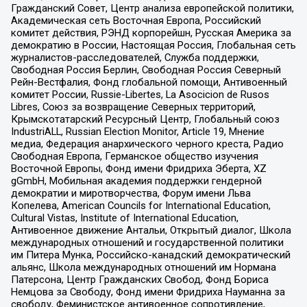
Гражданский Совет, Центр анализа европейской политики,
Академическая сеть Восточная Европа, Российский
комитет действия, РЭНД корпорейшн, Русская Америка за
демократию в России, Настоящая Россия, Глобальная сеть
журналистов-расследователей, Служба поддержки,
Свободная Россия Берлин, Свободная Россия Северный
Рейн-Вестфалия, Фонд глобальной помощи, Антивоенный
комитет России, Russie-Libertes, La Asocicion de Rusos
Libres, Союз за возвращение Северных территорий,
Крымскотатарский Ресурсный Центр, Глобальный союз
IndustriALL, Russian Election Monitor, Article 19, Мнение
медиа, Федерация анархического черного креста, Радио
Свободная Европа, Германское общество изучения
Восточной Европы, Фонд имени Фридриха Эберта, XZ
gGmbH, Мобильная академия поддержки гендерной
демократии и миротворчества, Форум имени Льва
Копелева, American Councils for International Education,
Cultural Vistas, Institute of International Education,
Антивоенное движение Антальи, Открытый диалог, Школа
международных отношений и государственной политики
им Питера Мунка, Российско-канадский демократический
альянс, Школа международных отношений им Нормана
Патерсона, Центр Гражданских Свобод, Фонд Бориса
Немцова за Свободу, Фонд имени Фридриха Науманна за
свободу, Феминистское антивоенное сопротивление,