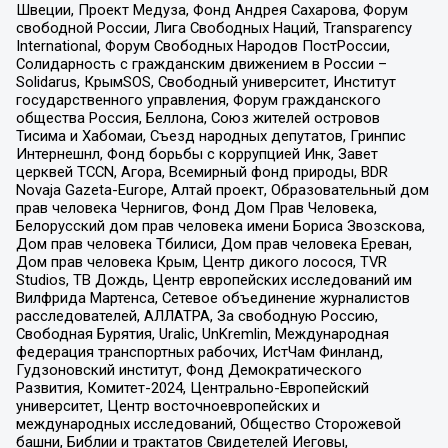
Швеции, Проект Медуза, Фонд Андрея Сахарова, Форум
свободной России, Лига Свободных Наций, Transparеncy
International, Форум Свободных Народов ПостРоссии,
Солидарность с гражданским движением в России –
Solidarus, КрымSOS, Свободный университет, Институт
государственного управления, Форум гражданского
общества Россия, Беллона, Союз жителей островов
Тисима и Хабомаи, Съезд народных депутатов, Гринпис
Интернешнл, Фонд борьбы с коррупцией Инк, Завет
церквей TCCN, Агора, Всемирный фонд природы, BDR
Novaja Gazeta-Europe, Алтай проект, Образовательный дом
прав человека Чернигов, Фонд Дом Прав Человека,
Белорусский дом прав человека имени Бориса Звозскова,
Дом прав человека Тбилиси, Дом прав человека Ереван,
Дом прав человека Крым, Центр дикого лосося, TVR
Studios, ТВ Дождь, Центр европейских исследований им
Вилфрида Мартенса, Сетевое объединение журналистов
расследователей, АЛЛАТРА, За свободную Россию,
Свободная Бурятия, Uralic, UnKremlin, Международная
федерация транспортных рабочих, ИстЧам Финланд,
Гудзоновский институт, Фонд Демократического
Развития, Комитет-2024, Центрально-Европейский
университет, Центр восточноевропейских и
международных исследований, Общество Сторожевой
башни, Библии и трактатов Свидетелей Иеговы,