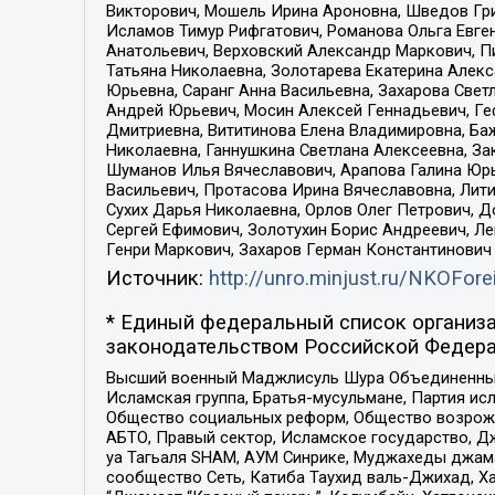
Викторович, Мошель Ирина Ароновна, Шведов Гри
Исламов Тимур Рифгатович, Романова Ольга Евге
Анатольевич, Верховский Александр Маркович, П
Татьяна Николаевна, Золотарева Екатерина Алек
Юрьевна, Саранг Анна Васильевна, Захарова Свет
Андрей Юрьевич, Мосин Алексей Геннадьевич, Ге
Дмитриевна, Вититинова Елена Владимировна, Ба
Николаевна, Ганнушкина Светлана Алексеевна, За
Шуманов Илья Вячеславович, Арапова Галина Юрь
Васильевич, Протасова Ирина Вячеславовна, Лит
Сухих Дарья Николаевна, Орлов Олег Петрович, 
Сергей Ефимович, Золотухин Борис Андреевич, Л
Генри Маркович, Захаров Герман Константинович
Источник:
http://unro.minjust.ru/NKOFore
* Единый федеральный список организа
законодательством Российской Федера
Высший военный Маджлисуль Шура Объединенных с
Исламская группа, Братья-мусульмане, Партия ис
Общество социальных реформ, Общество возрожд
АБТО, Правый сектор, Исламское государство, Д
уа Тагьаля SHAM, АУМ Синрике, Муджахеды джама
сообщество Сеть, Катиба Таухид валь-Джихад, Хай