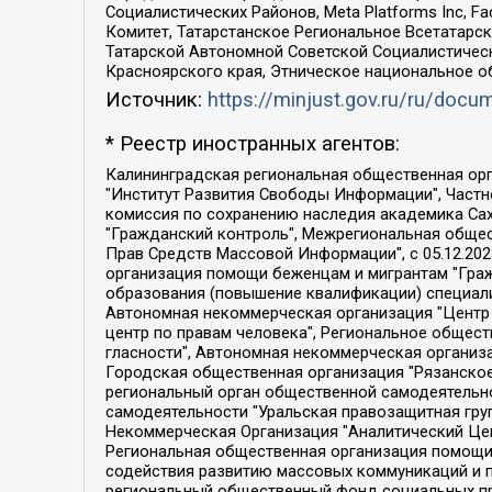
Социалистических Районов, Meta Platforms Inc, 
Комитет, Татарстанское Региональное Всетатар
Татарской Автономной Советской Социалистическ
Красноярского края, Этническое национальное о
Источник:
https://minjust.gov.ru/ru/doc
* Реестр иностранных агентов:
Калининградская региональная общественная организация "Экозащита!-Женсовет", Фонд содействия защите прав и свобод граждан "Общественный вердикт", Фонд "Институт Развития Свободы Информации", Частное учреждение "Информационное агентство МЕМО. РУ", Региональная общественная организация "Общественная комиссия по сохранению наследия академика Сахарова", Фонд поддержки свободы прессы, Санкт-Петербургская общественная правозащитная организация "Гражданский контроль", Межрегиональная общественная организация "Информационно-просветительский центр "Мемориал", Региональный Фонд "Центр Защиты Прав Средств Массовой Информации", с 05.12.2023 Фонд "Центр Защиты Прав Средств массовой информации", Региональная общественная благотворительная организация помощи беженцам и мигрантам "Гражданское содействие", Негосударственное образовательное учреждение дополнительного профессионального образования (повышение квалификации) специалистов "АКАДЕМИЯ ПО ПРАВАМ ЧЕЛОВЕКА", Свердловская региональная общественная организация "Сутяжник", Автономная некоммерческая организация "Центр независимых социологических исследований", Союз общественных объединений "Российский исследовательский центр по правам человека", Региональное общественное учреждение научно-информационный центр "МЕМОРИАЛ", Некоммерческая организация "Фонд защиты гласности", Автономная некоммерческая организация "Институт прав человека", Городская общественная организация "Екатеринбургское общество "МЕМОРИАЛ", Городская общественная организация "Рязанское историко-просветительское и правозащитное общество "Мемориал" (Рязанский Мемориал), Челябинский региональный орган общественной самодеятельности – женское общественное объединение "Женщины Евразии", Челябинский региональный орган общественной самодеятельности "Уральская правозащитная группа", Фонд содействия защите здоровья и социальной справедливости имени Андрея Рылькова, Автономная Некоммерческая Организация "Аналитический Центр Юрия Левады", Автономная некоммерческая организация социальной поддержки населения "Проект Апрель", Региональная общественная организация помощи женщинам и детям, находящимся в кризисной ситуации "Информационно-методический центр "Анна", Фонд содействия развитию массовых коммуникаций и правовому просвещению "Так-так-Так", Фонд содействия устойчивому развитию "Серебряная тайга", Свердловский региональный общественный фонд социальных проектов "Новое время", "Idel.Реалии", Кавказ.Реалии, Крым.Реалии, Телеканал Настоящее Время, Татаро-башкирская служба Радио Свобода (Azatliq Radiosi), Радио Свободная Европа/Радио Свобода (PCE/PC), "Сибирь.Реалии", "Фактограф", Благотворительный фонд помощи осужденным и их семьям, Автономная некоммерческая организация "Институт глобализации и социальных движений", Фонд "В защиту прав заключенных", Частное учреждение "Центр поддержки и содействия развитию средств массовой информации", Пензенский региональный общественный благотворительный фонд "Гражданский союз", "Север.Реалии", Некоммерческая организация Фонд "Правовая инициатива", 