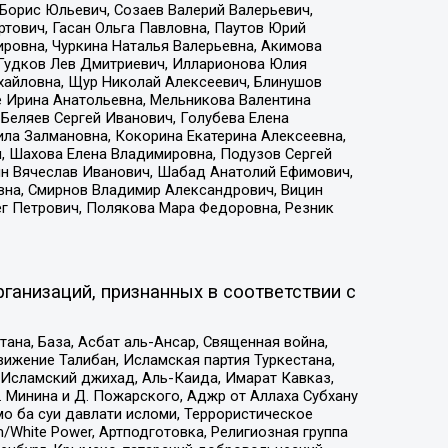
Борис Юльевич, Созаев Валерий Валерьевич,
тович, Гасан Ольга Павловна, Паутов Юрий
ровна, Чуркина Наталья Валерьевна, Акимова
 Гудков Лев Дмитриевич, Илларионова Юлия
ихайловна, Щур Николай Алексеевич, Блинушов
е Ирина Анатольевна, Мельникова Валентина
Беляев Сергей Иванович, Голубева Елена
ила Залмановна, Кокорина Екатерина Алексеевна,
, Шахова Елена Владимировна, Подузов Сергей
ин Вячеслав Иванович, Шабад Анатолий Ефимович,
вна, Смирнов Владимир Александрович, Вицин
ег Петрович, Полякова Мара Федоровна, Резник
ганизаций, признанных в соответствии с
на, База, Асбат аль-Ансар, Священная война,
ижение Талибан, Исламская партия Туркестана,
Исламский джихад, Аль-Каида, Имарат Кавказ,
 Минина и Д. Пожарского, Аджр от Аллаха Субхану
о ба суи давлати исломи, Террористическое
/White Power, Артподготовка, Религиозная группа