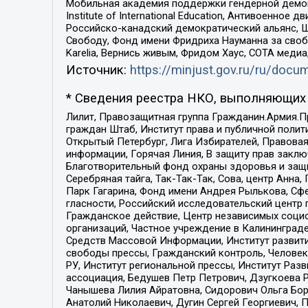
Мобильная академия поддержки гендерной демократи
Institute of International Education, Антивоенн
Российско-канадский демократический альянс, 
Свободу, Фонд имени Фридриха Науманна за свобо
Karelia, Вернись живым, Фридом Хаус, СОТА меди
Источник:
https://minjust.gov.ru/ru/doc
* Сведения реестра НКО, выполняющих 
Лилит, Правозащитная группа Гражданин.Армия.П
граждан Штаб, Институт права и публичной поли
Открытый Петербург, Лига Избирателей, Правова
информации, Горячая Линия, В защиту прав закл
Благотворительный фонд охраны здоровья и защи
Серебряная тайга, Так-Так-Так, Сова, центр Анн
Парк Гагарина, Фонд имени Андрея Рылькова, Сф
гласности, Российский исследовательский центр 
Гражданское действие, Центр независимых соци
организаций, Частное учреждение в Калининград
Средств Массовой Информации, Институт развити
свободы прессы, Гражданский контроль, Человек
РУ, Институт региональной прессы, Институт Ра
ассоциация, Бедушев Петр Петрович, Дзугкоева 
Чанышева Лилия Айратовна, Сидорович Ольга Бори
Анатолий Николаевич, Дугин Сергей Георгиевич, 