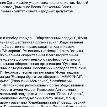
ение Организации украинских националистов, Черный
ическое Движение Весна, Верховный Совет
ельный комитет совета народных депутатов
ции социально-правовых программ "Лилит", Дальневосточное общественное движение "Маяк", Санкт-Петербургская ЛГБТ-инициативная группа "Выход", Инициативная группа ЛГБТ+ "Реверс", Алексеев Андрей Викторович, Бекбулатова Таисия Львовна, Беляев Иван Михайлович, Владыкина Елена Сергеевна, Гельман Марат Александрович, Никульшина Вероника Юрьевна, Толоконникова Надежда Андреевна, Шендерович Виктор Анатольевич, Общество с ограниченной ответственностью "Данное сообщение", Общество с ограниченной ответственностью Издательский дом "Новая глава", Айнбиндер Александра Александровна, Московский комьюнити-центр для ЛГБТ+инициатив, Благотворительный фонд развития филантропии, Deutsche Welle (Германия, Kurt-Schumacher-Strasse 3, 53113 Bonn), Борзунова Мария Михайловна, Воробьев Виктор Викторович, Голубева Анна Львовна, Константинова Алла Михайловна, Малкова Ирина Владимировна, Мурадов Мурад Абдулгалимович, Осетинская Елизавета Николаевна, Понасенков Евгений Николаевич, Ганапольский Матвей Юрьевич, Киселев Евгений Алексеевич, Борухович Ирина Григорьевна, Дремин Иван Тимофеевич, Дубровский Дмитрий Викторович, Красноярская региональная общественная организация поддержки и развития альтернативных образовательных технологий и межкультурных коммуникаций "ИНТЕРРА", Маяковская Екатерина Алексеевна, Фейгин Марк Захарович, Филимонов Андрей Викторович, Дзугкоева Регина Николаевна, Доброхотов Роман Александрович, Дудь Юрий Александрович, Елкин Сергей Владимирович, Кругликов Кирилл Игоревич, Сабунаева Мария Леонидовна, Семенов Алексей Владимирович, Шаинян Карен Багратович, Шульман Екатерина Михайловна, Асафьев Артур Валерьевич, Вахштайн Виктор Семенович, Венедиктов Алексей Алексеевич, Лушникова Екатерина Евгеньевна, Волков Леонид Михайлович, Невзоров Александр Глебович, Пархоменко Сергей Борисович, Сироткин Ярослав Николаевич, Кара-Мурза Владимир Владимирович, Баранова Наталья Владимировна, Гозман Леонид Яковлевич, Кагарлицкий Борис Юльевич, Климарев Михаил Валерьевич, Милов Владимир Станиславович, Автономная некоммерческая организация Краснодарский центр современного искусства "Типография", Моргенштерн Алишер Тагирович, Соболь Любовь Эдуардовна, Общество с ограниченной ответственностью "ЛИЗА НОРМ", Каспаров Гарри Кимович, Ходорковский Михаил Борисович, Общество с ограниченной ответственностью "Апрельские тезисы", Данилович Ирина Брониславовна, Кашин Олег Владимирович, Петров Николай Владимирович, Пивоваров Алексей Владимирович, Соколов Михаил Владимирович, Цветкова Юлия Владимировна, Чичваркин Евгений Александрович, Комитет против пыток/Команда против пыток, Общество с ограниченной ответственностью "Первый научный", Общество с ограниченной ответственностью "Вертолет и ко", Белоцерковская Вероника Борисовна, Кац Максим Евгеньевич, Лазарева Татьяна Юрьевна, Шаведдинов Руслан Табризович, Яшин Илья Валерьевич, Общество с ограниченной ответственностью "Иноагент ААВ", Алешковский Дмитрий Петрович, Альбац Евгения Марковна, Быков Дмитрий Львович, Галямина Юлия Евгеньевна, Лойко Сергей Леонидович, Мартынов Кирилл Константинович, Медведев Сергей Александрович, Крашенинников Федор Геннадиевич, Гордеева Катерина Вл