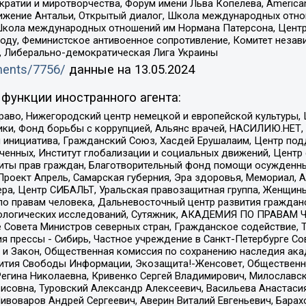
и и миротворчества, Форум имени Льва Копелева, American Counci
ое движение Антальи, Открытый диалог, Школа международных отн
Школа международных отношений им Нормана Патерсона, Центр
ду, Феминистское антивоенное сопротивление, Комитет независ
а, Либерально-демократическая Лига Украины
uments/7756/
данные на
13.05.2024
функции иностранного агента:
раво, Нижегородский центр немецкой и европейской культуры,
тики, Фонд борьбы с коррупцией, Альянс врачей, НАСИЛИЮ.НЕТ,
я инициатива, Гражданский Союз, Хасдей Ерушалаим, Центр по
юченных, Институт глобализации и социальных движений, Цент
ты прав граждан, Благотворительный фонд помощи осужденным
а, Проект Апрель, Самарская губерния, Эра здоровья, Мемориал
ера, Центр СИБАЛЬТ, Уральская правозащитная группа, Женщины
по правам человека, Дальневосточный центр развития гражданс
ологических исследований, Сутяжник, АКАДЕМИЯ ПО ПРАВАМ Ч
е Совета Министров северных стран, Гражданское содействие,
я прессы - Сибирь, Частное учреждение в Санкт-Петербурге С
 и Закон, Общественная комиссия по сохранению наследия ак
звития Свободы Информации, Экозащита!-Женсовет, Общественн
Регина Николаевна, Кривенко Сергей Владимирович, Милославс
совна, Туровский Александр Алексеевич, Васильева Анастасия
Пивоваров Андрей Сергеевич, Аверин Виталий Евгеньевич, Бара