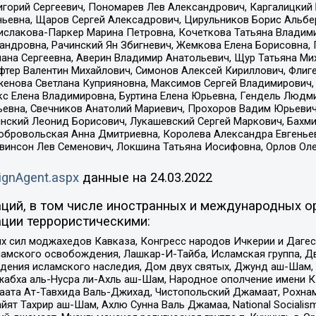
горий Сергеевич, Пономарев Лев Александрович, Каргалицкий 
ньевна, Щаров Сергей Алексадрович, Цирульников Борис Альбер
ислакова-Паркер Марина Петровна, Кочеткова Татьяна Владими
сандровна, Рачинский Ян Збигневич, Жемкова Елена Борисовна,
лана Сергеевна, Аверин Владимир Анатольевич, Щур Татьяна М
фтер Валентин Михайлович, Симонов Алексей Кириллович, Флиг
женова Светлана Куприяновна, Максимов Сергей Владимирович, 
кс Елена Владимировна, Буртина Елена Юрьевна, Гендель Людм
евна, Свечников Анатолий Мариевич, Прохоров Вадим Юрьевич
инский Леонид Борисович, Лукашевский Сергей Маркович, Бахм
Добровольская Анна Дмитриевна, Королева Александра Евгенье
евинсон Лев Семенович, Локшина Татьяна Иосифовна, Орлов Ол
ignAgent.aspx
данные на
24.03.2022
ций, в том числе иностранных и международных ор
ции террористическими:
ил моджахедов Кавказа, Конгресс народов Ичкерии и Дагеста
ламского освобождения, Лашкар-И-Тайба, Исламская группа, Дв
ения исламского наследия, Дом двух святых, Джунд аш-Шам, 
жабха аль-Нусра ли-Ахль аш-Шам, Народное ополчение имени К.
ата Ат-Тавхида Валь-Джихад, Чистопольский Джамаат, Рохнам
ят Тахрир аш-Шам, Ахлю Сунна Валь Джамаа, National Socialism