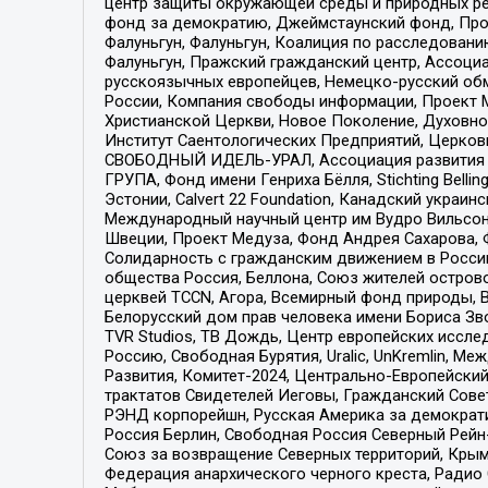
центр защиты окружающей среды и природных ресу
фонд за демократию, Джеймстаунский фонд, Прож
Фалуньгун, Фалуньгун, Коалиция по расследован
Фалуньгун, Пражский гражданский центр, Ассоци
русскоязычных европейцев, Немецко-русский об
России, Компания свободы информации, Проект М
Христианской Церкви, Новое Поколение, Духовн
Институт Саентологических Предприятий, Церков
СВОБОДНЫЙ ИДЕЛЬ-УРАЛ, Ассоциация развития ж
ГРУПА, Фонд имени Генриха Бёлля, Stichting Bellin
Эстонии, Calvert 22 Foundation, Канадский укра
Международный научный центр им Вудро Вильсона
Швеции, Проект Медуза, Фонд Андрея Сахарова, Ф
Солидарность с гражданским движением в России 
общества Россия, Беллона, Союз жителей острово
церквей TCCN, Агора, Всемирный фонд природы, B
Белорусский дом прав человека имени Бориса Зво
TVR Studios, ТВ Дождь, Центр европейских иссл
Россию, Свободная Бурятия, Uralic, UnKremlin, 
Развития, Комитет-2024, Центрально-Европейски
трактатов Свидетелей Иеговы, Гражданский Совет
РЭНД корпорейшн, Русская Америка за демократи
Россия Берлин, Свободная Россия Северный Рейн-В
Союз за возвращение Северных территорий, Крымско
Федерация анархического черного креста, Радио