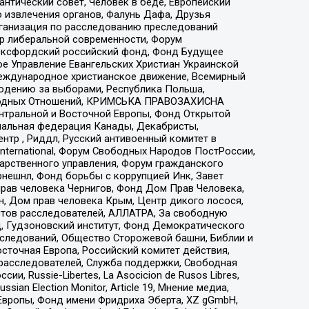
нтический совет, Человек в беде, Европейский
 извлечения органов, Фалунь Дафа, Друзья
рганизация по расследованию преследований
тр либеральной современности, Форум
 Оксфордский российский фонд, Фонд Будущее
е Управление Евангельских Христиан Украинской
еждународное христианское движение, Всемирный
людению за выборами, Республика Польша,
народных Отношений, КРИМСЬКА ПРАВОЗАХИСНА
ы Центральной и Восточной Европы, Фонд Открытой
иональная федерация Канады, Декабристы,
тр , Риддл, Русский антивоенный комитет в
nternational, Форум Свободных Народов ПостРоссии,
дарственного управления, Форум гражданского
рнешнл, Фонд борьбы с коррупцией Инк, Завет
прав человека Чернигов, Фонд Дом Прав Человека,
н, Дом прав человека Крым, Центр дикого лосося,
стов расследователей, АЛЛАТРА, За свободную
д, Гудзоновский институт, Фонд Демократического
сследований, Общество Сторожевой башни, Библии и
сточная Европа, Российский комитет действия,
-расследователей, Служба поддержки, Свободная
 Russie-Libertes, La Asocicion de Rusos Libres,
an Election Monitor, Article 19, Мнение медиа,
Европы, Фонд имени Фридриха Эберта, XZ gGmbH,