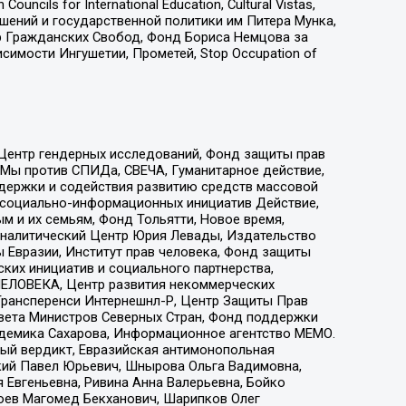
ls for International Education, Cultural Vistas,
ошений и государственной политики им Питера Мунка,
 Гражданских Свобод, Фонд Бориса Немцова за
имости Ингушетии, Прометей, Stop Occupation of
 Центр гендерных исследований, Фонд защиты прав
 Мы против СПИДа, СВЕЧА, Гуманитарное действие,
ддержки и содействия развитию средств массовой
р социально-информационных инициатив Действие,
 и их семьям, Фонд Тольятти, Новое время,
, Аналитический Центр Юрия Левады, Издательство
 Евразии, Институт прав человека, Фонд защиты
ких инициатив и социального партнерства,
ЕЛОВЕКА, Центр развития некоммерческих
 Трансперенси Интернешнл-Р, Центр Защиты Прав
овета Министров Северных Стран, Фонд поддержки
адемика Сахарова, Информационное агентство МЕМО.
ый вердикт, Евразийская антимонопольная
кий Павел Юрьевич, Шнырова Ольга Вадимовна,
 Евгеньевна, Ривина Анна Валерьевна, Бойко
хоев Магомед Бекханович, Шарипков Олег