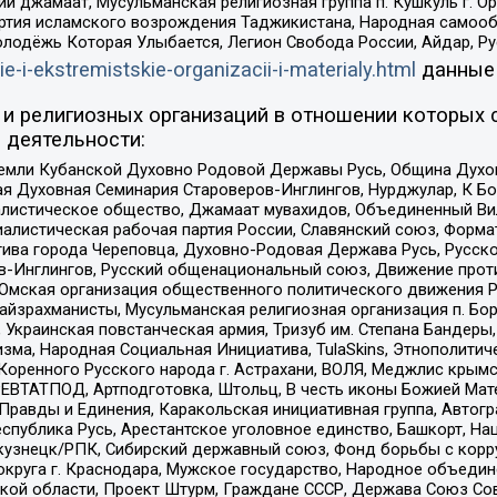
ий джамаат, Мусульманская религиозная группа п. Кушкуль г. 
ртия исламского возрождения Таджикистана, Народная самооб
олодёжь Которая Улыбается, Легион Свобода России, Айдар, Р
ie-i-ekstremistskie-organizacii-i-materialy.html
данные
и религиозных организаций в отношении которых 
 деятельности:
земли Кубанской Духовно Родовой Державы Русь, Община Духо
 Духовная Семинария Староверов-Инглингов, Нурджулар, К Бо
листическое общество, Джамаат мувахидов, Объединенный Вил
иалистическая рабочая партия России, Славянский союз, Форма
ива города Череповца, Духовно-Родовая Держава Русь, Русск
-Инглингов, Русский общенациональный союз, Движение против
 Омская организация общественного политического движения Р
йзрахманисты, Мусульманская религиозная организация п. Бо
краинская повстанческая армия, Тризуб им. Степана Бандеры, Бр
зма, Народная Социальная Инициатива, TulaSkins, Этнополитич
оренного Русского народа г. Астрахани, ВОЛЯ, Меджлис крымс
РЕВТАТПОД, Артподготовка, Штольц, В честь иконы Божией Мате
равды и Единения, Каракольская инициативная группа, Автогра
спублика Русь, Арестантское уголовное единство, Башкорт, Наци
окузнецк/РПК, Сибирский державный союз, Фонд борьбы с кор
округа г. Краснодара, Мужское государство, Народное объедин
ой области, Проект Штурм, Граждане СССР, Держава Союз Сов