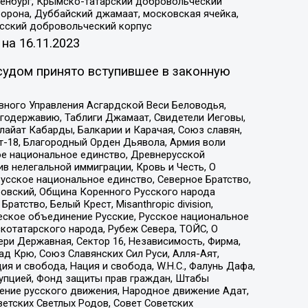
Оренбург, Крымско-татарский добровольческий
орона, Дуббайский джамаат, московская ячейка,
усский добровольческий корпус
 на
16.11.2023
судом принято вступившее в законную
вного Управления Асгардской Веси Беловодья,
годержавию, Таблиги Джамаат, Свидетели Иеговы,
айат Кабарды, Балкарии и Карачая, Союз славян,
т-18, Благородный Орден Дьявола, Армия воли
ое национальное единство, Древнерусской
 нелегальной иммиграции, Кровь и Честь, О
усское национальное единство, Северное Братство,
ровский, Община Коренного Русского народа
атство, Белый Крест, Misanthropic division,
еское объединение Русские, Русское национальное
котатарского народа, Рубеж Севера, ТОЙС, О
ри Державная, Сектор 16, Независимость, Фирма,
д Крю, Союз Славянских Сил Руси, Алля-Аят,
я и свобода, Нация и свобода, W.H.С., Фалунь Дафа,
рупцией, Фонд защиты прав граждан, Штабы
ение русского движения, Народное движение Адат,
етских Светлых Родов, Совет Советских