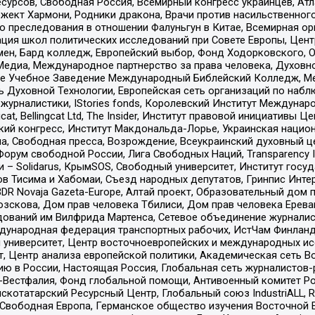
рсов, Свободная Россия, Всемирный конгресс украинцев, Атла
ект Хармони, Родники дракона, Врачи против насильственного
ию преследования в отношении Фалуньгун в Китае, Всемирная о
ация школ политических исследований при Совете Европы, Цен
мен, Бард колледж, Европейский выбор, Фонд Ходорковского,
едиа, Международное партнерство за права человека, Духовно
ое Учебное Заведение Международный Библейский Колледж, М
ь Духовной Технологии, Европейская сеть организаций по наб
урналистики, IStories fonds, Королевский Институт Между
gcat, Bellingcat Ltd, The Insider, Институт правовой инициатив
инский конгресс, Институт Макдональда-Лорье, Украинская нац
, Свободная пресса, Возрождение, Всеукраинский духовный цен
орум свободной России, Лига Свободных Наций, Transparеncy I
– Solidarus, КрымSOS, Свободный университет, Институт госу
в Тисима и Хабомаи, Съезд народных депутатов, Гринпис Инте
DR Novaja Gazeta-Europe, Алтай проект, Образовательный дом 
зскова, Дом прав человека Тбилиси, Дом прав человека Ерева
едований им Вилфрида Мартенса, Сетевое объединение журнали
Международная федерация транспортных рабочих, ИстЧам Финлан
й университет, Центр восточноевропейских и международных и
, Центр анализа европейской политики, Академическая сеть Во
ю в России, Настоящая Россия, Глобальная сеть журналистов
естфалия, Фонд глобальной помощи, Антивоенный комитет России,
татарский Ресурсный Центр, Глобальный союз IndustriALL, Russi
 Свободная Европа, Германское общество изучения Восточной 