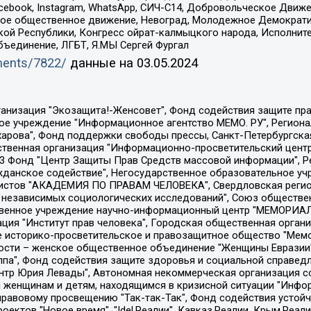
Facebook, Instagram, WhatsApp, СИЧ-С14, Добровольческое Движ
ское общественное движение, Невоград, Молодежное Демократ
ой Республики, Конгресс ойрат-калмыцкого народа, Исполнит
бъединение, ЛГБТ, Я.МЫ Сергей Фургал
uments/7822/
данные на
03.05.2024
Общество с ограниченной ответственностью "Радио Свободная Европа/Радио Свобода", Чешское информационное агентство "MEDIUM-ORIENT", Красноярская региональная общественная организация "Мы против СПИДа", Камалягин Денис Николаевич, Маркелов Сергей Евгеньевич, Пономарев Лев Александрович, Савицкая Людмила Алексеевна, Автономная некоммерческая организация "Центр по работе с проблемой насилия "НАСИЛИЮ.НЕТ", Межрегиональный профессиональный союз работников здравоохранения "Альянс врачей", Юридическое лицо, зарегистрированное в Латвийской Республике, SIA "Medusa Project" (регистрационный номер 40103797863, дата регистрации 10.06.2014), Некоммерческая организация "Фонд по борьбе с коррупцией", Автономная некоммерческая организация "Институт права и публичной политики", Баданин Роман Сергеевич, Гликин Максим Александрович, Железнова Мария Михайловна, Лукьянова Юлия Сергеевна, Маетная Елизавета Витальевна, Маняхин Петр Борисович, Чуракова Ольга Владимировна, Ярош Юлия Петровна, Юридическое лицо "The Insider SIA", зарегистрированное в Риге, Латвийская Республика (дата регистрации 26.06.2015), являющееся администратором доменного имени интернет-издания "The Insider SIA", https://theins.ru, Постернак Алексей Евгеньевич, Рубин Михаил Аркадьевич, Анин Роман Александрович, Юридическое лицо Istories fonds, зарегистрированное в Латвийской Республике (регистрационный номер 50008295751, дата регистрации 24.02.2020), Великовский Дмитрий Александрович, Долинина Ирина Николаевна, Мароховская Алеся Алексеевна, Шлейнов Роман Юрьевич, Шмагун Олеся Валентиновна, Общество с ограниченной ответственностью "Альтаир 2021", Общество с ограниченной ответственностью "Вега 2021", Общество с ограниченной ответственностью "Главный редактор 2021", Общество с ограниченной ответственностью "Ромашки монолит", Важенков Артем Валерьевич, Ивановская областная общественная организация "Центр гендерных исследований", Гурман Юрий Альбертович, Медиапроект "ОВД-Инфо", Егоров Владимир Владимирович, Жилинский Владимир Александрович, Общество с ограниченной ответственностью "ЗП", Иванова София Юрьевна, Карезина Инна Павловна, Кильтау Екатерина Викторовна, Петров Алексей Викторович, Пискунов Сергей Евгеньевич, Смирнов Сергей Сергеевич, Тихонов Михаил Сергеевич, Общество с ограниченной ответственностью "ЖУРНАЛИСТ-ИНОСТРАННЫЙ АГЕНТ", Арапова Галина Юрьевна, Вольтская Татьяна Анатольевна, Американская компания "Mason G.E.S. Anonymous Foundation" (США), являющаяся владельцем интернет-издания https://mnews.world/, Компания "Stichting Bellingcat", зарегистрированная в Нидерландах (дата регистрации 11.07.2018), Захаров Андрей Вячеславович, Клепиковская Екатерина Дмитриевна, Общество с ограниченной ответственностью "МЕМО", Перл Роман Александрович, Симонов Евгений Алексеевич, Соловьева Елена Анатольевна, Сотников Даниил Владимирович, Сурначева Елизавета Дмитриевна, Автономная некоммерческая организация по защите прав человека и информированию населения "Якутия – Наше Мнение", Общество с ограниченной ответственностью "Москоу диджитал медиа", с 26.01.2023 Общество с ограниченной ответственностью "Чайка Белые сады", Ветошкина Валерия Валерьевна, Заговора Максим Александрович, Межрегиональное общественное движение "Российская ЛГБТ - сеть", Оленичев Максим Владимирович, Павлов Иван Юрьевич, Скворцова Елена Сергеевна, Общество с ограниченной ответственностью "Как бы инагент", Кочетков Игорь Викторович, Общество с ограниченной ответственностью "Честные выборы", Еланчик Олег Александрович, Общество с ограниченной ответственностью "Нобелевский призыв", Гималова Регина Эмилевна, Григорьев Андрей Валерьевич, Григорьева Алина Александровна, Ассоциация по содействию защите прав призывников, альтернативнослужащих и военнослужащих "Правозащитная группа "Гражданин.Армия.Право", Хисамова Регина Фаритовна, Автономная некоммерческая организация по реализа