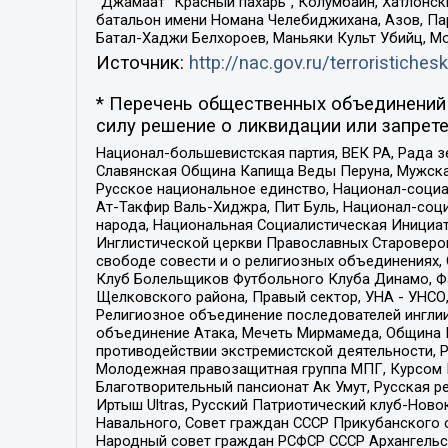
“Джамаат “Красный пахарь”, Колумбайн, Хатлонск
батальон имени Номана Челебиджихана, Азов, Па
Батал-Хаджи Белхороев, Маньяки Культ Убийц, М
Источник:
http://nac.gov.ru/terroristichesk
* Перечень общественных объединений 
силу решение о ликвидации или запрете
Национал-большевистская партия, ВЕК РА, Рада 
Славянская Община Капища Веды Перуна, Мужская
Русское национальное единство, Национал-социа
Ат-Такфир Валь-Хиджра, Пит Буль, Национал-соц
народа, Национальная Социалистическая Инициат
Инглистической церкви Православных Староверов
свободе совести и о религиозных объединениях,
Клуб Болельщиков Футбольного Клуба Динамо, Фа
Щелковского района, Правый сектор, УНА - УНСО, У
Религиозное объединение последователей инглии
объединение Атака, Мечеть Мирмамеда, Община К
противодействии экстремистской деятельности, 
Молодежная правозащитная группа МПГ, Курсом П
Благотворительный пансионат Ак Умут, Русская ре
Иртыш Ultras, Русский Патриотический клуб-Нов
Навального, Совет граждан СССР Прикубанского 
Народный совет граждан РСФСР СССР Архангельск