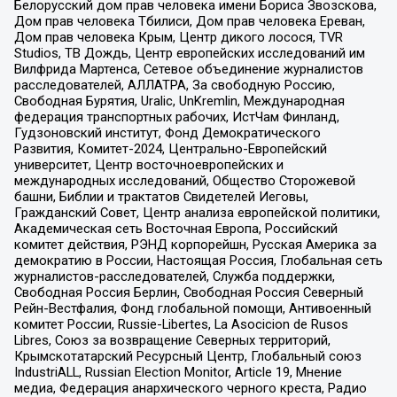
Белорусский дом прав человека имени Бориса Звозскова,
Дом прав человека Тбилиси, Дом прав человека Ереван,
Дом прав человека Крым, Центр дикого лосося, TVR
Studios, ТВ Дождь, Центр европейских исследований им
Вилфрида Мартенса, Сетевое объединение журналистов
расследователей, АЛЛАТРА, За свободную Россию,
Свободная Бурятия, Uralic, UnKremlin, Международная
федерация транспортных рабочих, ИстЧам Финланд,
Гудзоновский институт, Фонд Демократического
Развития, Комитет-2024, Центрально-Европейский
университет, Центр восточноевропейских и
международных исследований, Общество Сторожевой
башни, Библии и трактатов Свидетелей Иеговы,
Гражданский Совет, Центр анализа европейской политики,
Академическая сеть Восточная Европа, Российский
комитет действия, РЭНД корпорейшн, Русская Америка за
демократию в России, Настоящая Россия, Глобальная сеть
журналистов-расследователей, Служба поддержки,
Свободная Россия Берлин, Свободная Россия Северный
Рейн-Вестфалия, Фонд глобальной помощи, Антивоенный
комитет России, Russie-Libertes, La Asocicion de Rusos
Libres, Союз за возвращение Северных территорий,
Крымскотатарский Ресурсный Центр, Глобальный союз
IndustriALL, Russian Election Monitor, Article 19, Мнение
медиа, Федерация анархического черного креста, Радио