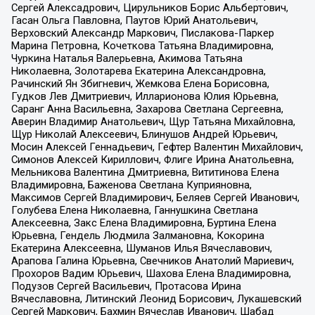
Сергей Алексадрович, Цирульников Борис Альбертович,
Гасан Ольга Павловна, Паутов Юрий Анатольевич,
Верховский Александр Маркович, Пислакова-Паркер
Марина Петровна, Кочеткова Татьяна Владимировна,
Чуркина Наталья Валерьевна, Акимова Татьяна
Николаевна, Золотарева Екатерина Александровна,
Рачинский Ян Збигневич, Жемкова Елена Борисовна,
Гудков Лев Дмитриевич, Илларионова Юлия Юрьевна,
Саранг Анна Васильевна, Захарова Светлана Сергеевна,
Аверин Владимир Анатольевич, Щур Татьяна Михайловна,
Щур Николай Алексеевич, Блинушов Андрей Юрьевич,
Мосин Алексей Геннадьевич, Гефтер Валентин Михайлович,
Симонов Алексей Кириллович, Флиге Ирина Анатольевна,
Мельникова Валентина Дмитриевна, Вититинова Елена
Владимировна, Баженова Светлана Куприяновна,
Максимов Сергей Владимирович, Беляев Сергей Иванович,
Голубева Елена Николаевна, Ганнушкина Светлана
Алексеевна, Закс Елена Владимировна, Буртина Елена
Юрьевна, Гендель Людмила Залмановна, Кокорина
Екатерина Алексеевна, Шуманов Илья Вячеславович,
Арапова Галина Юрьевна, Свечников Анатолий Мариевич,
Прохоров Вадим Юрьевич, Шахова Елена Владимировна,
Подузов Сергей Васильевич, Протасова Ирина
Вячеславовна, Литинский Леонид Борисович, Лукашевский
Сергей Маркович, Бахмин Вячеслав Иванович, Шабад