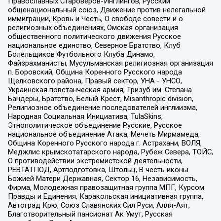
Православных Староверов-Инглингов, Русский
общенациональный союз, Движение против нелегальной
иммиграции, Кровь и Честь, О свободе совести и о
религиозных объединениях, Омская организация
общественного политического движения Русское
национальное единство, Северное Братство, Клуб
Болельщиков Футбольного Клуба Динамо,
Файзрахманисты, Мусульманская религиозная организация
п. Боровский, Община Коренного Русского народа
Щелковского района, Правый сектор, УНА - УНСО,
Украинская повстанческая армия, Тризуб им. Степана
Бандеры, Братство, Белый Крест, Misanthropic division,
Религиозное объединение последователей инглиизма,
Народная Социальная Инициатива, TulaSkins,
Этнополитическое объединение Русские, Русское
национальное объединение Атака, Мечеть Мирмамеда,
Община Коренного Русского народа г. Астрахани, ВОЛЯ,
Меджлис крымскотатарского народа, Рубеж Севера, ТОЙС,
О противодействии экстремистской деятельности,
РЕВТАТПОД, Артподготовка, Штольц, В честь иконы
Божией Матери Державная, Сектор 16, Независимость,
Фирма, Молодежная правозащитная группа МПГ, Курсом
Правды и Единения, Каракольская инициативная группа,
Автоград Крю, Союз Славянских Сил Руси, Алля-Аят,
Благотворительный пансионат Ак Умут, Русская