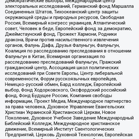
Демократические Выборы, Международный центр
электоральных исследований, Германский фонд Маршалла
Соединенных Штатов, Тихоокеанский центр защиты
окружающей среды и природных ресурсов, Свободная
Россия, Всемирный конгресс украинцев, Атлантический
совет, Человек в беде, Европейский фонд за демократию,
Джеймстаунский фонд, Прожект Хармони, Родники
дракона, Врачи против насильственного извлечения
органов, Фалунь Дафа, Друзья Фалуньгун, Фалуньгун,
Коалиция по расследованию преследования в отношении
Фалуньгун в Китае, Всемирная организация по
расследованию преследований Фалуньгун, Пражский
гражданский центр, Ассоциация школ политических
исследований при Совете Европы, Центр либеральной
современности, Форум русскоязычных европейцев,
Немецко-русский обмен, Бард колледж, Европейский
выбор, Фонд Ходорковского, Оксфордский российский
фонд, Фонд Будущее России, Компания свободы
информации, Проект Медиа, Международное партнерство
за права человека, Духовное Управление Евангельских
Христиан Украинской Христианской Церкви, Новое
Поколение, Духовное Учебное Заведение Международный
Библейский Колледж, Международное христианское
движение, Всемирный Институт Саентологических
Предприятий, Церковь Духовной Технологии, Европейская