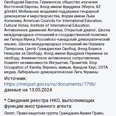
Свободная Европа, Германское общество изучения
Восточной Европы, Фонд имени Фридриха Эберта, XZ
gGmbH, Мобильная академия поддержки гендерной
демократии и миротворчества, Форум имени Льва
Копелева, American Councils for International Education,
Cultural Vistas, Institute of International Education,
Антивоенное движение Антальи, Открытый диалог, Школа
международных отношений и государственной политики
им Питера Мунка, Российско-канадский демократический
альянс, Школа международных отношений им Нормана
Патерсона, Центр Гражданских Свобод, Фонд Бориса
Немцова за Свободу, Фонд имени Фридриха Науманна за
свободу, Феминистское антивоенное сопротивление,
Комитет независимости Ингушетии, Прометей, Stop
Occupation of Karelia, Вернись живым, Фридом Хаус, СОТА
медиа, Либерально-демократическая Лига Украины
Источник:
https://minjust.gov.ru/ru/documents/7756/
данные на
13.05.2024
* Сведения реестра НКО, выполняющих
функции иностранного агента:
Лилит, Правозащитная группа Гражданин.Армия.Право,