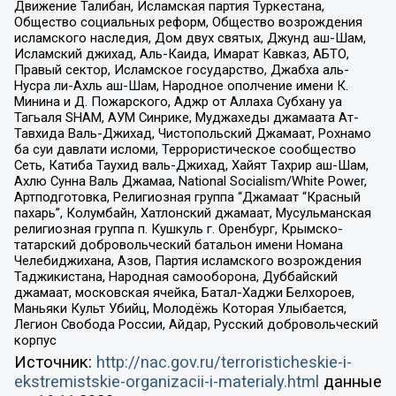
Движение Талибан, Исламская партия Туркестана,
Общество социальных реформ, Общество возрождения
исламского наследия, Дом двух святых, Джунд аш-Шам,
Исламский джихад, Аль-Каида, Имарат Кавказ, АБТО,
Правый сектор, Исламское государство, Джабха аль-
Нусра ли-Ахль аш-Шам, Народное ополчение имени К.
Минина и Д. Пожарского, Аджр от Аллаха Субхану уа
Тагьаля SHAM, АУМ Синрике, Муджахеды джамаата Ат-
Тавхида Валь-Джихад, Чистопольский Джамаат, Рохнамо
ба суи давлати исломи, Террористическое сообщество
Сеть, Катиба Таухид валь-Джихад, Хайят Тахрир аш-Шам,
Ахлю Сунна Валь Джамаа, National Socialism/White Power,
Артподготовка, Религиозная группа “Джамаат “Красный
пахарь”, Колумбайн, Хатлонский джамаат, Мусульманская
религиозная группа п. Кушкуль г. Оренбург, Крымско-
татарский добровольческий батальон имени Номана
Челебиджихана, Азов, Партия исламского возрождения
Таджикистана, Народная самооборона, Дуббайский
джамаат, московская ячейка, Батал-Хаджи Белхороев,
Маньяки Культ Убийц, Молодёжь Которая Улыбается,
Легион Свобода России, Айдар, Русский добровольческий
корпус
Источник:
http://nac.gov.ru/terroristicheskie-i-
ekstremistskie-organizacii-i-materialy.html
данные