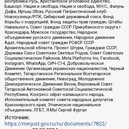
республика Русь, Арестантское уголовное единство,
Башкорт, Нация и свобода, Нация и свобода, W.H.С., Фалунь
Дафа, Иртыш Ultras, Русский Патриотический клуб-
Новокузнецк/РПК, Сибирский державный союз, Фонд
борьбы с коррупцией, Фонд защиты прав граждан, Штабы
Навального, Совет граждан СССР Прикубанского округа г.
Краснодара, Мужское государство, Народное
объединение русского движения, Народное движение
Адат, Народный совет граждан РСФСР СССР
Архангельской области, Проект Штурм, Граждане СССР,
Держава Союз Советских Светлых Родов, Совет Советских
Социалистических Районов, Meta Platforms Inc, Facebook,
Instagram, WhatsApp, СИЧ-С14, Добровольческое
Движение Организации украинских националистов, Черный
Комитет, Татарстанское Региональное Всетатарское
общественное движение, Невоград, Молодежное
Демократическое Движение Весна, Верховный Совет
Татарской Автономной Советской Социалистической
Республики, Конгресс ойрат-калмыцкого народа,
Исполнительный комитет совета народных депутатов
Красноярского края, Этническое национальное
объединение, ЛГБТ, Я.МЫ Сергей Фургал
Источник:
https://minjust.gov.ru/ru/documents/7822/