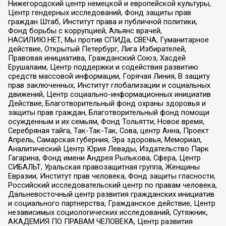
Нижегородский центр немецкой и европейской культуры,
Центр гендерных исследований, Фонд защиты прав
граждан Штаб, Институт права и публичной политики,
Фонд борьбы с коррупцией, Альянс врачей,
НАСИЛИЮ.НЕТ, Мы против СПИДа, СВЕЧА, Гуманитарное
действие, Открытый Петербург, Лига Избирателей,
Правовая инициатива, Гражданский Союз, Хасдей
Ерушалаим, Центр поддержки и содействия развитию
средств массовой информации, Горячая Линия, В защиту
прав заключенных, Институт глобализации и социальных
движений, Центр социально-информационных инициатив
Действие, Благотворительный фонд охраны здоровья и
защиты прав граждан, Благотворительный фонд помощи
осужденным и их семьям, Фонд Тольятти, Новое время,
Серебряная тайга, Так-Так-Так, Сова, центр Анна, Проект
Апрель, Самарская губерния, Эра здоровья, Мемориал,
Аналитический Центр Юрия Левады, Издательство Парк
Гагарина, Фонд имени Андрея Рылькова, Сфера, Центр
СИБАЛЬТ, Уральская правозащитная группа, Женщины
Евразии, Институт прав человека, Фонд защиты гласности,
Российский исследовательский центр по правам человека,
Дальневосточный центр развития гражданских инициатив
и социального партнерства, Гражданское действие, Центр
независимых социологических исследований, Сутяжник,
АКАДЕМИЯ ПО ПРАВАМ ЧЕЛОВЕКА, Центр развития