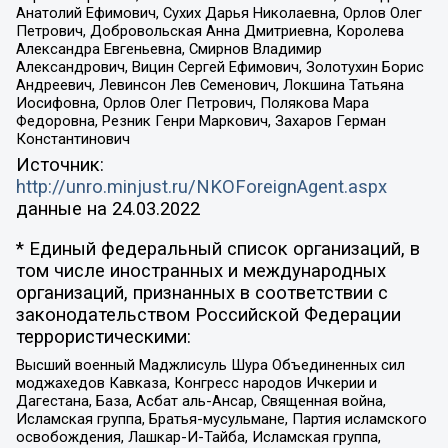
Анатолий Ефимович, Сухих Дарья Николаевна, Орлов Олег
Петрович, Добровольская Анна Дмитриевна, Королева
Александра Евгеньевна, Смирнов Владимир
Александрович, Вицин Сергей Ефимович, Золотухин Борис
Андреевич, Левинсон Лев Семенович, Локшина Татьяна
Иосифовна, Орлов Олег Петрович, Полякова Мара
Федоровна, Резник Генри Маркович, Захаров Герман
Константинович
Источник:
http://unro.minjust.ru/NKOForeignAgent.aspx
данные на
24.03.2022
* Единый федеральный список организаций, в
том числе иностранных и международных
организаций, признанных в соответствии с
законодательством Российской Федерации
террористическими:
Высший военный Маджлисуль Шура Объединенных сил
моджахедов Кавказа, Конгресс народов Ичкерии и
Дагестана, База, Асбат аль-Ансар, Священная война,
Исламская группа, Братья-мусульмане, Партия исламского
освобождения, Лашкар-И-Тайба, Исламская группа,