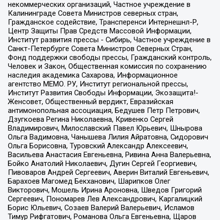
некоммерческих организаций, Частное учреждение в
Калининграде Совета Министров северных стран,
Гражданское содействие, Трансперенси Интернешнл-Р,
Центр Защиты Прав Средств Массовой Информации,
Институт развития прессы - Сибирь, Частное учреждение в
Санкт-Петербурге Совета Министров Северных Стран,
Фонд поддержки свободы прессы, Гражданский контроль,
Человек и Закон, Общественная комиссия по сохранению
наследия академика Сахарова, Информационное
агентство МЕМО. РУ, Институт региональной прессы,
Институт Развития Свободы Информации, Экозащита!-
Женсовет, Общественный вердикт, Евразийская
антимонопольная ассоциация, Бедушев Петр Петрович,
Дзугкоева Регина Николаевна, Кривенко Сергей
Владимирович, Милославский Павел Юрьевич, Шнырова
Ольга Вадимовна, Чанышева Лилия Айратовна, Сидорович
Ольга Борисовна, Туровский Александр Алексеевич,
Васильева Анастасия Евгеньевна, Ривина Анна Валерьевна,
Бойко Анатолий Николаевич, Дугин Сергей Георгиевич,
Пивоваров Андрей Сергеевич, Аверин Виталий Евгеньевич,
Барахоев Магомед Бекханович, Шарипков Олег
Викторович, Мошель Ирина Ароновна, Шведов Григорий
Сергеевич, Пономарев Лев Александрович, Каргалицкий
Борис Юльевич, Созаев Валерий Валерьевич, Исламов
Тимур Рифгатович, Романова Ольга Евгеньевна, Щаров