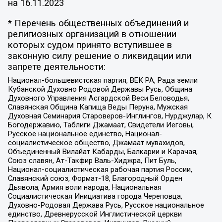
на
16.11.2023
* Перечень общественных объединений и
религиозных организаций в отношении
которых судом принято вступившее в
законную силу решение о ликвидации или
запрете деятельности:
Национал-большевистская партия, ВЕК РА, Рада земли
Кубанской Духовно Родовой Державы Русь, Община
Духовного Управления Асгардской Веси Беловодья,
Славянская Община Капища Веды Перуна, Мужская
Духовная Семинария Староверов-Инглингов, Нурджулар, К
Богодержавию, Таблиги Джамаат, Свидетели Иеговы,
Русское национальное единство, Национал-
социалистическое общество, Джамаат мувахидов,
Объединенный Вилайат Кабарды, Балкарии и Карачая,
Союз славян, Ат-Такфир Валь-Хиджра, Пит Буль,
Национал-социалистическая рабочая партия России,
Славянский союз, Формат-18, Благородный Орден
Дьявола, Армия воли народа, Национальная
Социалистическая Инициатива города Череповца,
Духовно-Родовая Держава Русь, Русское национальное
единство, Древнерусской Инглистической церкви