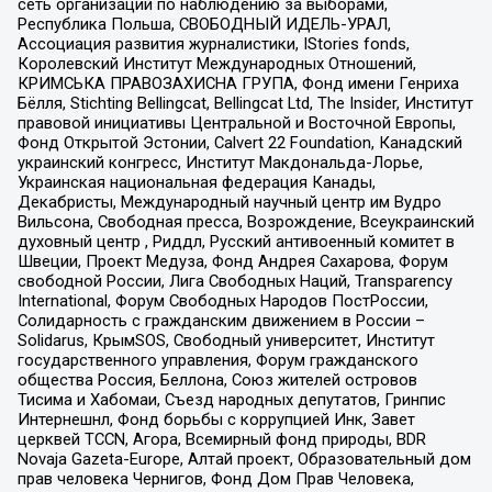
сеть организаций по наблюдению за выборами,
Республика Польша, СВОБОДНЫЙ ИДЕЛЬ-УРАЛ,
Ассоциация развития журналистики, IStories fonds,
Королевский Институт Международных Отношений,
КРИМСЬКА ПРАВОЗАХИСНА ГРУПА, Фонд имени Генриха
Бёлля, Stichting Bellingcat, Bellingcat Ltd, The Insider, Институт
правовой инициативы Центральной и Восточной Европы,
Фонд Открытой Эстонии, Calvert 22 Foundation, Канадский
украинский конгресс, Институт Макдональда-Лорье,
Украинская национальная федерация Канады,
Декабристы, Международный научный центр им Вудро
Вильсона, Свободная пресса, Возрождение, Всеукраинский
духовный центр , Риддл, Русский антивоенный комитет в
Швеции, Проект Медуза, Фонд Андрея Сахарова, Форум
свободной России, Лига Свободных Наций, Transparеncy
International, Форум Свободных Народов ПостРоссии,
Солидарность с гражданским движением в России –
Solidarus, КрымSOS, Свободный университет, Институт
государственного управления, Форум гражданского
общества Россия, Беллона, Союз жителей островов
Тисима и Хабомаи, Съезд народных депутатов, Гринпис
Интернешнл, Фонд борьбы с коррупцией Инк, Завет
церквей TCCN, Агора, Всемирный фонд природы, BDR
Novaja Gazeta-Europe, Алтай проект, Образовательный дом
прав человека Чернигов, Фонд Дом Прав Человека,