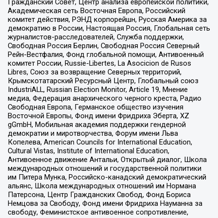
Гражданский Совет, Центр анализа европейской политики,
Академическая сеть Восточная Европа, Российский
комитет действия, РЭНД корпорейшн, Русская Америка за
демократию в России, Настоящая Россия, Глобальная сеть
журналистов-расследователей, Служба поддержки,
Свободная Россия Берлин, Свободная Россия Северный
Рейн-Вестфалия, Фонд глобальной помощи, Антивоенный
комитет России, Russie-Libertes, La Asocicion de Rusos
Libres, Союз за возвращение Северных территорий,
Крымскотатарский Ресурсный Центр, Глобальный союз
IndustriALL, Russian Election Monitor, Article 19, Мнение
медиа, Федерация анархического черного креста, Радио
Свободная Европа, Германское общество изучения
Восточной Европы, Фонд имени Фридриха Эберта, XZ
gGmbH, Мобильная академия поддержки гендерной
демократии и миротворчества, Форум имени Льва
Копелева, American Councils for International Education,
Cultural Vistas, Institute of International Education,
Антивоенное движение Антальи, Открытый диалог, Школа
международных отношений и государственной политики
им Питера Мунка, Российско-канадский демократический
альянс, Школа международных отношений им Нормана
Патерсона, Центр Гражданских Свобод, Фонд Бориса
Немцова за Свободу, Фонд имени Фридриха Науманна за
свободу, Феминистское антивоенное сопротивление,