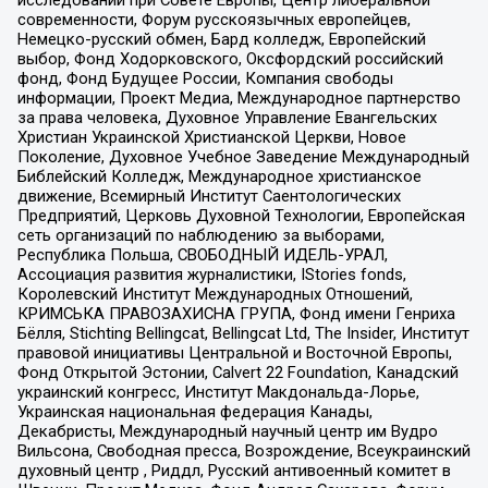
современности, Форум русскоязычных европейцев,
Немецко-русский обмен, Бард колледж, Европейский
выбор, Фонд Ходорковского, Оксфордский российский
фонд, Фонд Будущее России, Компания свободы
информации, Проект Медиа, Международное партнерство
за права человека, Духовное Управление Евангельских
Христиан Украинской Христианской Церкви, Новое
Поколение, Духовное Учебное Заведение Международный
Библейский Колледж, Международное христианское
движение, Всемирный Институт Саентологических
Предприятий, Церковь Духовной Технологии, Европейская
сеть организаций по наблюдению за выборами,
Республика Польша, СВОБОДНЫЙ ИДЕЛЬ-УРАЛ,
Ассоциация развития журналистики, IStories fonds,
Королевский Институт Международных Отношений,
КРИМСЬКА ПРАВОЗАХИСНА ГРУПА, Фонд имени Генриха
Бёлля, Stichting Bellingcat, Bellingcat Ltd, The Insider, Институт
правовой инициативы Центральной и Восточной Европы,
Фонд Открытой Эстонии, Calvert 22 Foundation, Канадский
украинский конгресс, Институт Макдональда-Лорье,
Украинская национальная федерация Канады,
Декабристы, Международный научный центр им Вудро
Вильсона, Свободная пресса, Возрождение, Всеукраинский
духовный центр , Риддл, Русский антивоенный комитет в