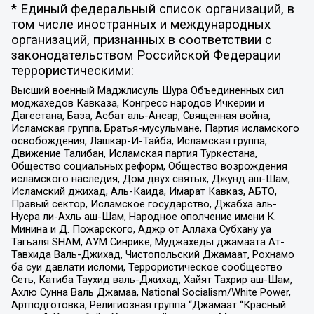
* Единый федеральный список организаций, в
том числе иностранных и международных
организаций, признанных в соответствии с
законодательством Российской Федерации
террористическими:
Высший военный Маджлисуль Шура Объединенных сил
моджахедов Кавказа, Конгресс народов Ичкерии и
Дагестана, База, Асбат аль-Ансар, Священная война,
Исламская группа, Братья-мусульмане, Партия исламского
освобождения, Лашкар-И-Тайба, Исламская группа,
Движение Талибан, Исламская партия Туркестана,
Общество социальных реформ, Общество возрождения
исламского наследия, Дом двух святых, Джунд аш-Шам,
Исламский джихад, Аль-Каида, Имарат Кавказ, АБТО,
Правый сектор, Исламское государство, Джабха аль-
Нусра ли-Ахль аш-Шам, Народное ополчение имени К.
Минина и Д. Пожарского, Аджр от Аллаха Субхану уа
Тагьаля SHAM, АУМ Синрике, Муджахеды джамаата Ат-
Тавхида Валь-Джихад, Чистопольский Джамаат, Рохнамо
ба суи давлати исломи, Террористическое сообщество
Сеть, Катиба Таухид валь-Джихад, Хайят Тахрир аш-Шам,
Ахлю Сунна Валь Джамаа, National Socialism/White Power,
Артподготовка, Религиозная группа “Джамаат “Красный