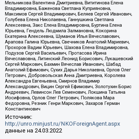
Мельникова Валентина Дмитриевна, Вититинова Елена
Владимировна, Баженова Светлана Куприяновна,
Максимов Сергей Владимирович, Беляев Сергей Иванович,
Голубева Елена Николаевна, Ганнушкина Светлана
Алексеевна, Закс Елена Владимировна, Буртина Елена
Юрьевна, Гендель Людмила Залмановна, Кокорина
Екатерина Алексеевна, Шуманов Илья Вячеславович,
Арапова Галина Юрьевна, Свечников Анатолий Мариевич,
Прохоров Вадим Юрьевич, Шахова Елена Владимировна,
Подузов Сергей Васильевич, Протасова Ирина
Вячеславовна, Литинский Леонид Борисович, Лукашевский
Сергей Маркович, Бахмин Вячеслав Иванович, Шабад
Анатолий Ефимович, Сухих Дарья Николаевна, Орлов Олег
Петрович, Добровольская Анна Дмитриевна, Королева
Александра Евгеньевна, Смирнов Владимир
Александрович, Вицин Сергей Ефимович, Золотухин Борис
Андреевич, Левинсон Лев Семенович, Локшина Татьяна
Иосифовна, Орлов Олег Петрович, Полякова Мара
Федоровна, Резник Генри Маркович, Захаров Герман
Константинович
Источник:
http://unro.minjust.ru/NKOForeignAgent.aspx
данные на
24.03.2022