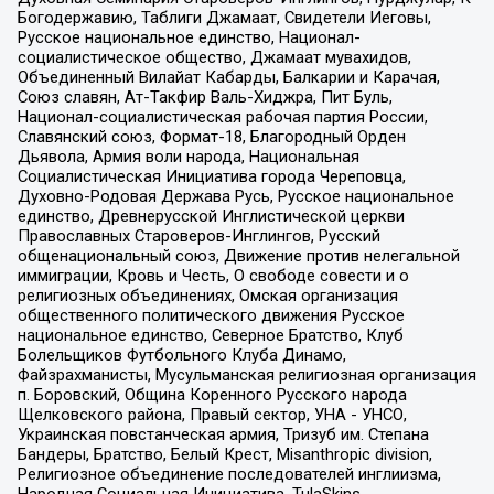
Богодержавию, Таблиги Джамаат, Свидетели Иеговы,
Русское национальное единство, Национал-
социалистическое общество, Джамаат мувахидов,
Объединенный Вилайат Кабарды, Балкарии и Карачая,
Союз славян, Ат-Такфир Валь-Хиджра, Пит Буль,
Национал-социалистическая рабочая партия России,
Славянский союз, Формат-18, Благородный Орден
Дьявола, Армия воли народа, Национальная
Социалистическая Инициатива города Череповца,
Духовно-Родовая Держава Русь, Русское национальное
единство, Древнерусской Инглистической церкви
Православных Староверов-Инглингов, Русский
общенациональный союз, Движение против нелегальной
иммиграции, Кровь и Честь, О свободе совести и о
религиозных объединениях, Омская организация
общественного политического движения Русское
национальное единство, Северное Братство, Клуб
Болельщиков Футбольного Клуба Динамо,
Файзрахманисты, Мусульманская религиозная организация
п. Боровский, Община Коренного Русского народа
Щелковского района, Правый сектор, УНА - УНСО,
Украинская повстанческая армия, Тризуб им. Степана
Бандеры, Братство, Белый Крест, Misanthropic division,
Религиозное объединение последователей инглиизма,