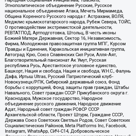
Народная Социальная Инициатива, TulaSkins,
Этнополитическое объединение Русские, Русское
национальное объединение Атака, Мечеть Мирмамеда,
Община Коренного Русского народа г. Астрахани, ВОЛЯ,
Меджлис крымскотатарского народа, Рубеж Севера, ТОЙС,
О противодействии экстремистской деятельности,
РЕВТАТПОД, Артподготовка, Штольц, В честь иконы
Божией Матери Державная, Сектор 16, Независимость,
Фирма, Молодежная правозащитная группа МПГ, Курсом
Правды и Единения, Каракольская инициативная группа,
Автоград Крю, Союз Славянских Сил Руси, Алля-Аят,
Благотворительный пансионат Ак Умут, Русская
республика Русь, Арестантское уголовное единство,
Башкорт, Нация и свобода, Нация и свобода, W.H.С., Фалунь
Дафа, Иртыш Ultras, Русский Патриотический клуб-
Новокузнецк/РПК, Сибирский державный союз, Фонд
борьбы с коррупцией, Фонд защиты прав граждан, Штабы
Навального, Совет граждан СССР Прикубанского округа г.
Краснодара, Мужское государство, Народное
объединение русского движения, Народное движение
Адат, Народный совет граждан РСФСР СССР
Архангельской области, Проект Штурм, Граждане СССР,
Держава Союз Советских Светлых Родов, Совет Советских
Социалистических Районов, Meta Platforms Inc, Facebook,
Instagram, WhatsApp, СИЧ-С14, Добровольческое