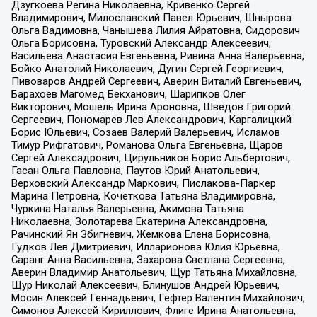
Дзугкоева Регина Николаевна, Кривенко Сергей
Владимирович, Милославский Павел Юрьевич, Шнырова
Ольга Вадимовна, Чанышева Лилия Айратовна, Сидорович
Ольга Борисовна, Туровский Александр Алексеевич,
Васильева Анастасия Евгеньевна, Ривина Анна Валерьевна,
Бойко Анатолий Николаевич, Дугин Сергей Георгиевич,
Пивоваров Андрей Сергеевич, Аверин Виталий Евгеньевич,
Барахоев Магомед Бекханович, Шарипков Олег
Викторович, Мошель Ирина Ароновна, Шведов Григорий
Сергеевич, Пономарев Лев Александрович, Каргалицкий
Борис Юльевич, Созаев Валерий Валерьевич, Исламов
Тимур Рифгатович, Романова Ольга Евгеньевна, Щаров
Сергей Алексадрович, Цирульников Борис Альбертович,
Гасан Ольга Павловна, Паутов Юрий Анатольевич,
Верховский Александр Маркович, Пислакова-Паркер
Марина Петровна, Кочеткова Татьяна Владимировна,
Чуркина Наталья Валерьевна, Акимова Татьяна
Николаевна, Золотарева Екатерина Александровна,
Рачинский Ян Збигневич, Жемкова Елена Борисовна,
Гудков Лев Дмитриевич, Илларионова Юлия Юрьевна,
Саранг Анна Васильевна, Захарова Светлана Сергеевна,
Аверин Владимир Анатольевич, Щур Татьяна Михайловна,
Щур Николай Алексеевич, Блинушов Андрей Юрьевич,
Мосин Алексей Геннадьевич, Гефтер Валентин Михайлович,
Симонов Алексей Кириллович, Флиге Ирина Анатольевна,