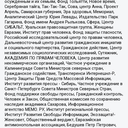
осужденным и их семьям, Фонд Тольятти, Новое время,
Серебряная тайга, Так-Так-Так, Сова, центр Анна, Проект
Апрель, Самарская губерния, Эра здоровья, Мемориал,
Аналитический Центр Юрия Левады, Издательство Парк
Гагарина, Фонд имени Андрея Рылькова, Сфера, Центр
СИБАЛЬТ, Уральская правозащитная группа, Женщины
Евразии, Институт прав человека, Фонд защиты гласности,
Российский исследовательский центр по правам человека,
Дальневосточный центр развития гражданских инициатив
и социального партнерства, Гражданское действие, Центр
независимых социологических исследований, Сутяжник,
АКАДЕМИЯ ПО ПРАВАМ ЧЕЛОВЕКА, Центр развития
некоммерческих организаций, Частное учреждение в
Калининграде Совета Министров северных стран,
Гражданское содействие, Трансперенси Интернешнл-Р,
Центр Защиты Прав Средств Массовой Информации,
Институт развития прессы - Сибирь, Частное учреждение в
Санкт-Петербурге Совета Министров Северных Стран,
Фонд поддержки свободы прессы, Гражданский контроль,
Человек и Закон, Общественная комиссия по сохранению
наследия академика Сахарова, Информационное
агентство МЕМО. РУ, Институт региональной прессы,
Институт Развития Свободы Информации, Экозащита!-
Женсовет, Общественный вердикт, Евразийская
антимонопольная ассоциация, Бедушев Петр Петрович,