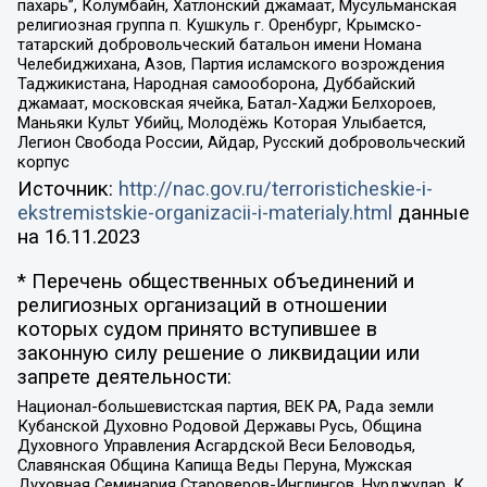
пахарь”, Колумбайн, Хатлонский джамаат, Мусульманская
религиозная группа п. Кушкуль г. Оренбург, Крымско-
татарский добровольческий батальон имени Номана
Челебиджихана, Азов, Партия исламского возрождения
Таджикистана, Народная самооборона, Дуббайский
джамаат, московская ячейка, Батал-Хаджи Белхороев,
Маньяки Культ Убийц, Молодёжь Которая Улыбается,
Легион Свобода России, Айдар, Русский добровольческий
корпус
Источник:
http://nac.gov.ru/terroristicheskie-i-
ekstremistskie-organizacii-i-materialy.html
данные
на
16.11.2023
* Перечень общественных объединений и
религиозных организаций в отношении
которых судом принято вступившее в
законную силу решение о ликвидации или
запрете деятельности:
Национал-большевистская партия, ВЕК РА, Рада земли
Кубанской Духовно Родовой Державы Русь, Община
Духовного Управления Асгардской Веси Беловодья,
Славянская Община Капища Веды Перуна, Мужская
Духовная Семинария Староверов-Инглингов, Нурджулар, К