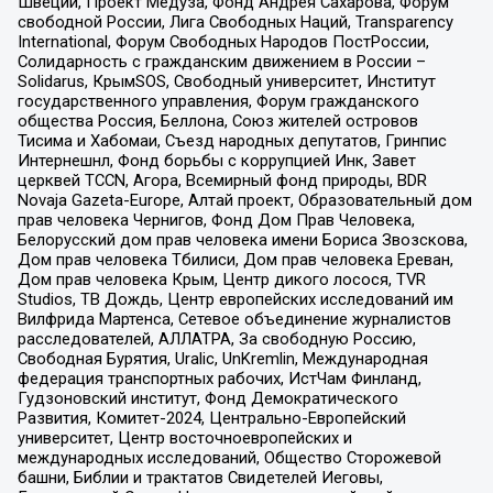
Швеции, Проект Медуза, Фонд Андрея Сахарова, Форум
свободной России, Лига Свободных Наций, Transparеncy
International, Форум Свободных Народов ПостРоссии,
Солидарность с гражданским движением в России –
Solidarus, КрымSOS, Свободный университет, Институт
государственного управления, Форум гражданского
общества Россия, Беллона, Союз жителей островов
Тисима и Хабомаи, Съезд народных депутатов, Гринпис
Интернешнл, Фонд борьбы с коррупцией Инк, Завет
церквей TCCN, Агора, Всемирный фонд природы, BDR
Novaja Gazeta-Europe, Алтай проект, Образовательный дом
прав человека Чернигов, Фонд Дом Прав Человека,
Белорусский дом прав человека имени Бориса Звозскова,
Дом прав человека Тбилиси, Дом прав человека Ереван,
Дом прав человека Крым, Центр дикого лосося, TVR
Studios, ТВ Дождь, Центр европейских исследований им
Вилфрида Мартенса, Сетевое объединение журналистов
расследователей, АЛЛАТРА, За свободную Россию,
Свободная Бурятия, Uralic, UnKremlin, Международная
федерация транспортных рабочих, ИстЧам Финланд,
Гудзоновский институт, Фонд Демократического
Развития, Комитет-2024, Центрально-Европейский
университет, Центр восточноевропейских и
международных исследований, Общество Сторожевой
башни, Библии и трактатов Свидетелей Иеговы,