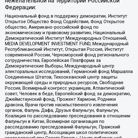
нежелательной на территории Российской
Федерации:
Национальный фонд в поддержку демократии, Институт
Открытое Общество Фонд Содействия, Фонд Открытое
общество, Американо-российский фонд по
экономическому и правовому развитию, Национальный
Демократический Институт Международных Отношений,
MEDIA DEVELOPMENT INVESTMENT FUND, Международный
Республиканский Институт, Открытая Россия, Институт
современной России, Черноморский фонд регионального
сотрудничества, Европейская Платформа за
Демократические Выборы, Международный центр
электоральных исследований, Германский фонд Маршалла
Соединенных Штатов, Тихоокеанский центр защиты
окружающей среды и природных ресурсов, Свободная
Россия, Всемирный конгресс украинцев, Атлантический
совет, Человек в беде, Европейский фонд за демократию,
Джеймстаунский фонд, Прожект Хармони, Родники
дракона, Врачи против насильственного извлечения
органов, Фалунь Дафа, Друзья Фалуньгун, Фалуньгун,
Коалиция по расследованию преследования в отношении
Фалуньгун в Китае, Всемирная организация по
расследованию преследований Фалуньгун, Пражский
гражданский центр, Ассоциация школ политических
исследований при Совете Европы, Центр либеральной