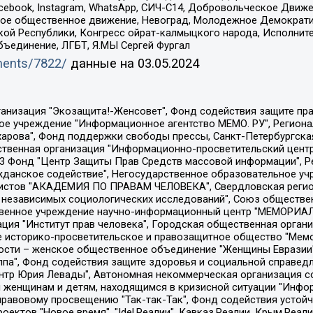
Facebook, Instagram, WhatsApp, СИЧ-С14, Добровольческое Движ
ское общественное движение, Невоград, Молодежное Демократ
ой Республики, Конгресс ойрат-калмыцкого народа, Исполнит
бъединение, ЛГБТ, Я.МЫ Сергей Фургал
uments/7822/
данные на
03.05.2024
Общество с ограниченной ответственностью "Радио Свободная Европа/Радио Свобода", Чешское информационное агентство "MEDIUM-ORIENT", Красноярская региональная общественная организация "Мы против СПИДа", Камалягин Денис Николаевич, Маркелов Сергей Евгеньевич, Пономарев Лев Александрович, Савицкая Людмила Алексеевна, Автономная некоммерческая организация "Центр по работе с проблемой насилия "НАСИЛИЮ.НЕТ", Межрегиональный профессиональный союз работников здравоохранения "Альянс врачей", Юридическое лицо, зарегистрированное в Латвийской Республике, SIA "Medusa Project" (регистрационный номер 40103797863, дата регистрации 10.06.2014), Некоммерческая организация "Фонд по борьбе с коррупцией", Автономная некоммерческая организация "Институт права и публичной политики", Баданин Роман Сергеевич, Гликин Максим Александрович, Железнова Мария Михайловна, Лукьянова Юлия Сергеевна, Маетная Елизавета Витальевна, Маняхин Петр Борисович, Чуракова Ольга Владимировна, Ярош Юлия Петровна, Юридическое лицо "The Insider SIA", зарегистрированное в Риге, Латвийская Республика (дата регистрации 26.06.2015), являющееся администратором доменного имени интернет-издания "The Insider SIA", https://theins.ru, Постернак Алексей Евгеньевич, Рубин Михаил Аркадьевич, Анин Роман Александрович, Юридическое лицо Istories fonds, зарегистрированное в Латвийской Республике (регистрационный номер 50008295751, дата регистрации 24.02.2020), Великовский Дмитрий Александрович, Долинина Ирина Николаевна, Мароховская Алеся Алексеевна, Шлейнов Роман Юрьевич, Шмагун Олеся Валентиновна, Общество с ограниченной ответственностью "Альтаир 2021", Общество с ограниченной ответственностью "Вега 2021", Общество с ограниченной ответственностью "Главный редактор 2021", Общество с ограниченной ответственностью "Ромашки монолит", Важенков Артем Валерьевич, Ивановская областная общественная организация "Центр гендерных исследований", Гурман Юрий Альбертович, Медиапроект "ОВД-Инфо", Егоров Владимир Владимирович, Жилинский Владимир Александрович, Общество с ограниченной ответственностью "ЗП", Иванова София Юрьевна, Карезина Инна Павловна, Кильтау Екатерина Викторовна, Петров Алексей Викторович, Пискунов Сергей Евгеньевич, Смирнов Сергей Сергеевич, Тихонов Михаил Сергеевич, Общество с ограниченной ответственностью "ЖУРНАЛИСТ-ИНОСТРАННЫЙ АГЕНТ", Арапова Галина Юрьевна, Вольтская Татьяна Анатольевна, Американская компания "Mason G.E.S. Anonymous Foundation" (США), являющаяся владельцем интернет-издания https://mnews.world/, Компания "Stichting Bellingcat", зарегистрированная в Нидерландах (дата регистрации 11.07.2018), Захаров Андрей Вячеславович, Клепиковская Екатерина Дмитриевна, Общество с ограниченной ответственностью "МЕМО", Перл Роман Александрович, Симонов Евгений Алексеевич, Соловьева Елена Анатольевна, Сотников Даниил Владимирович, Сурначева Елизавета Дмитриевна, Автономная некоммерческая организация по защите прав человека и информированию населения "Якутия – Наше Мнение", Общество с ограниченной ответственностью "Москоу диджитал медиа", с 26.01.2023 Общество с ограниченной ответственностью "Чайка Белые сады", Ветошкина Валерия Валерьевна, Заговора Максим Александрович, Межрегиональное общественное движение "Российская ЛГБТ - сеть", Оленичев Максим Владимирович, Павлов Иван Юрьевич, Скворцова Елена Сергеевна, Общество с ограниченной ответственностью "Как бы инагент", Кочетков Игорь Викторович, Общество с ограниченной ответственностью "Честные выборы", Еланчик Олег Александрович, Общество с ограниченной ответственностью "Нобелевский призыв", Гималова Регина Эмилевна, Григорьев Андрей Валерьевич, Григорьева Алина Александровна, Ассоциация по содействию защите прав призывников, альтернативнослужащих и военнослужащих "Правозащитная группа "Гражданин.Армия.Право", Хисамова Регина Фаритовна, Автономная некоммерческая организация по реализа