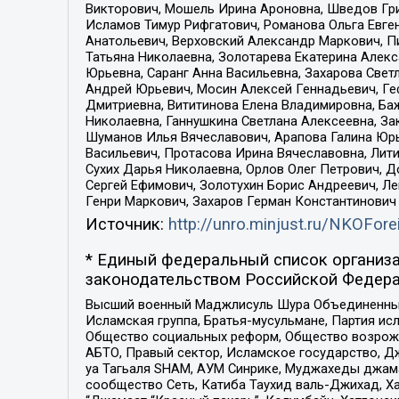
Викторович, Мошель Ирина Ароновна, Шведов Гри
Исламов Тимур Рифгатович, Романова Ольга Евге
Анатольевич, Верховский Александр Маркович, П
Татьяна Николаевна, Золотарева Екатерина Алек
Юрьевна, Саранг Анна Васильевна, Захарова Свет
Андрей Юрьевич, Мосин Алексей Геннадьевич, Ге
Дмитриевна, Вититинова Елена Владимировна, Ба
Николаевна, Ганнушкина Светлана Алексеевна, За
Шуманов Илья Вячеславович, Арапова Галина Юрь
Васильевич, Протасова Ирина Вячеславовна, Лит
Сухих Дарья Николаевна, Орлов Олег Петрович, 
Сергей Ефимович, Золотухин Борис Андреевич, Л
Генри Маркович, Захаров Герман Константинович
Источник:
http://unro.minjust.ru/NKOFore
* Единый федеральный список организа
законодательством Российской Федера
Высший военный Маджлисуль Шура Объединенных с
Исламская группа, Братья-мусульмане, Партия ис
Общество социальных реформ, Общество возрожд
АБТО, Правый сектор, Исламское государство, Д
уа Тагьаля SHAM, АУМ Синрике, Муджахеды джама
сообщество Сеть, Катиба Таухид валь-Джихад, Хай