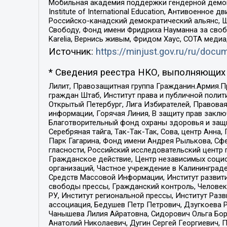
Мобильная академия поддержки гендерной демократи
Institute of International Education, Антивоенн
Российско-канадский демократический альянс, 
Свободу, Фонд имени Фридриха Науманна за свобо
Karelia, Вернись живым, Фридом Хаус, СОТА меди
Источник:
https://minjust.gov.ru/ru/doc
* Сведения реестра НКО, выполняющих 
Лилит, Правозащитная группа Гражданин.Армия.П
граждан Штаб, Институт права и публичной поли
Открытый Петербург, Лига Избирателей, Правова
информации, Горячая Линия, В защиту прав закл
Благотворительный фонд охраны здоровья и защи
Серебряная тайга, Так-Так-Так, Сова, центр Анн
Парк Гагарина, Фонд имени Андрея Рылькова, Сф
гласности, Российский исследовательский центр 
Гражданское действие, Центр независимых соци
организаций, Частное учреждение в Калининград
Средств Массовой Информации, Институт развити
свободы прессы, Гражданский контроль, Человек
РУ, Институт региональной прессы, Институт Ра
ассоциация, Бедушев Петр Петрович, Дзугкоева 
Чанышева Лилия Айратовна, Сидорович Ольга Бори
Анатолий Николаевич, Дугин Сергей Георгиевич, 