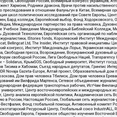
рсов, Свободная Россия, Всемирный конгресс украинцев, Атла
ект Хармони, Родники дракона, Врачи против насильственного
ию преследования в отношении Фалуньгун в Китае, Всемирная о
ация школ политических исследований при Совете Европы, Цен
мен, Бард колледж, Европейский выбор, Фонд Ходорковского,
едиа, Международное партнерство за права человека, Духовно
ое Учебное Заведение Международный Библейский Колледж, М
ь Духовной Технологии, Европейская сеть организаций по наб
урналистики, IStories fonds, Королевский Институт Между
gcat, Bellingcat Ltd, The Insider, Институт правовой инициатив
инский конгресс, Институт Макдональда-Лорье, Украинская нац
, Свободная пресса, Возрождение, Всеукраинский духовный цен
орум свободной России, Лига Свободных Наций, Transparеncy I
– Solidarus, КрымSOS, Свободный университет, Институт госу
в Тисима и Хабомаи, Съезд народных депутатов, Гринпис Инте
DR Novaja Gazeta-Europe, Алтай проект, Образовательный дом 
зскова, Дом прав человека Тбилиси, Дом прав человека Ерева
едований им Вилфрида Мартенса, Сетевое объединение журнали
Международная федерация транспортных рабочих, ИстЧам Финлан
й университет, Центр восточноевропейских и международных и
, Центр анализа европейской политики, Академическая сеть Во
ю в России, Настоящая Россия, Глобальная сеть журналистов
естфалия, Фонд глобальной помощи, Антивоенный комитет России,
татарский Ресурсный Центр, Глобальный союз IndustriALL, Russi
 Свободная Европа, Германское общество изучения Восточной 