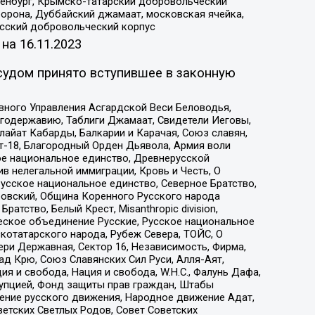
Оренбург, Крымско-татарский добровольческий
орона, Дуббайский джамаат, московская ячейка,
усский добровольческий корпус
 на
16.11.2023
судом принято вступившее в законную
вного Управления Асгардской Веси Беловодья,
годержавию, Таблиги Джамаат, Свидетели Иеговы,
айат Кабарды, Балкарии и Карачая, Союз славян,
т-18, Благородный Орден Дьявола, Армия воли
ое национальное единство, Древнерусской
 нелегальной иммиграции, Кровь и Честь, О
усское национальное единство, Северное Братство,
ровский, Община Коренного Русского народа
атство, Белый Крест, Misanthropic division,
еское объединение Русские, Русское национальное
котатарского народа, Рубеж Севера, ТОЙС, О
ри Державная, Сектор 16, Независимость, Фирма,
д Крю, Союз Славянских Сил Руси, Алля-Аят,
я и свобода, Нация и свобода, W.H.С., Фалунь Дафа,
рупцией, Фонд защиты прав граждан, Штабы
ение русского движения, Народное движение Адат,
етских Светлых Родов, Совет Советских