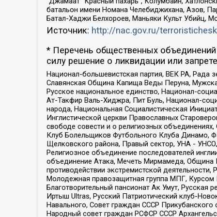
“Джамаат “Красный пахарь”, Колумбайн, Хатлонск
батальон имени Номана Челебиджихана, Азов, Па
Батал-Хаджи Белхороев, Маньяки Культ Убийц, М
Источник:
http://nac.gov.ru/terroristichesk
* Перечень общественных объединений 
силу решение о ликвидации или запрете
Национал-большевистская партия, ВЕК РА, Рада 
Славянская Община Капища Веды Перуна, Мужская
Русское национальное единство, Национал-социа
Ат-Такфир Валь-Хиджра, Пит Буль, Национал-соц
народа, Национальная Социалистическая Инициат
Инглистической церкви Православных Староверов
свободе совести и о религиозных объединениях,
Клуб Болельщиков Футбольного Клуба Динамо, Фа
Щелковского района, Правый сектор, УНА - УНСО, У
Религиозное объединение последователей инглии
объединение Атака, Мечеть Мирмамеда, Община К
противодействии экстремистской деятельности, 
Молодежная правозащитная группа МПГ, Курсом П
Благотворительный пансионат Ак Умут, Русская ре
Иртыш Ultras, Русский Патриотический клуб-Нов
Навального, Совет граждан СССР Прикубанского 
Народный совет граждан РСФСР СССР Архангельск