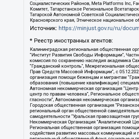
Социалистических Районов, Meta Platforms Inc, 
Комитет, Татарстанское Региональное Всетатар
Татарской Автономной Советской Социалистическ
Красноярского края, Этническое национальное о
Источник:
https://minjust.gov.ru/ru/doc
* Реестр иностранных агентов:
Калининградская региональная общественная организация "Экозащита!-Женсовет", Фонд содействия защите прав и свобод граждан "Общественный вердикт", Фонд "Институт Развития Свободы Информации", Частное учреждение "Информационное агентство МЕМО. РУ", Региональная общественная организация "Общественная комиссия по сохранению наследия академика Сахарова", Фонд поддержки свободы прессы, Санкт-Петербургская общественная правозащитная организация "Гражданский контроль", Межрегиональная общественная организация "Информационно-просветительский центр "Мемориал", Региональный Фонд "Центр Защиты Прав Средств Массовой Информации", с 05.12.2023 Фонд "Центр Защиты Прав Средств массовой информации", Региональная общественная благотворительная организация помощи беженцам и мигрантам "Гражданское содействие", Негосударственное образовательное учреждение дополнительного профессионального образования (повышение квалификации) специалистов "АКАДЕМИЯ ПО ПРАВАМ ЧЕЛОВЕКА", Свердловская региональная общественная организация "Сутяжник", Автономная некоммерческая организация "Центр независимых социологических исследований", Союз общественных объединений "Российский исследовательский центр по правам человека", Региональное общественное учреждение научно-информационный центр "МЕМОРИАЛ", Некоммерческая организация "Фонд защиты гласности", Автономная некоммерческая организация "Институт прав человека", Городская общественная организация "Екатеринбургское общество "МЕМОРИАЛ", Городская общественная организация "Рязанское историко-просветительское и правозащитное общество "Мемориал" (Рязанский Мемориал), Челябинский региональный орган общественной самодеятельности – женское общественное объединение "Женщины Евразии", Челябинский региональный орган общественной самодеятельности "Уральская правозащитная группа", Фонд содействия защите здоровья и социальной справедливости имени Андрея Рылькова, Автономная Некоммерческая Организация "Аналитический Центр Юрия Левады", Автономная некоммерческая организация социальной поддержки населения "Проект Апрель", Региональная общественная организация помощи женщинам и детям, находящимся в кризисной ситуации "Информационно-методический центр "Анна", Фонд содействия развитию массовых коммуникаций и правовому просвещению "Так-так-Так", Фонд содействия устойчивому развитию "Серебряная тайга", Свердловский региональный общественный фонд социальных проектов "Новое время", "Idel.Реалии", Кавказ.Реалии, Крым.Реалии, Телеканал Настоящее Время, Татаро-башкирская служба Радио Свобода (Azatliq Radiosi), Радио Свободная Европа/Радио Свобода (PCE/PC), "Сибирь.Реалии", "Фактограф", Благотворительный фонд помощи осужденным и их семьям, Автономная некоммерческая организация "Институт глобализации и социальных движений", Фонд "В защиту прав заключенных", Частное учреждение "Центр поддержки и содействия развитию средств массовой информации", Пензенский региональный общественный благотворительный фонд "Гражданский союз", "Север.Реалии", Некоммерческая организация Фонд "Правовая инициатива", 