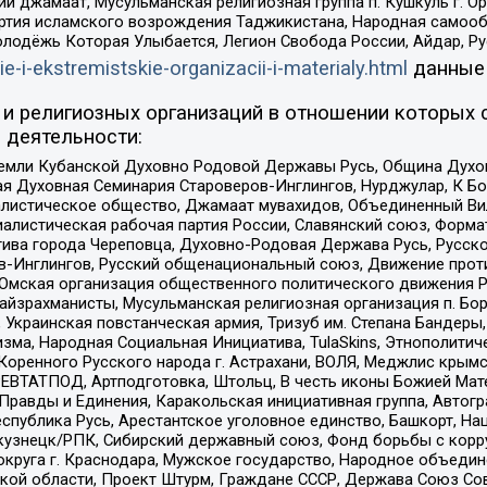
ий джамаат, Мусульманская религиозная группа п. Кушкуль г. 
ртия исламского возрождения Таджикистана, Народная самооб
олодёжь Которая Улыбается, Легион Свобода России, Айдар, Р
ie-i-ekstremistskie-organizacii-i-materialy.html
данные
и религиозных организаций в отношении которых 
 деятельности:
земли Кубанской Духовно Родовой Державы Русь, Община Духо
 Духовная Семинария Староверов-Инглингов, Нурджулар, К Бо
листическое общество, Джамаат мувахидов, Объединенный Вил
иалистическая рабочая партия России, Славянский союз, Форма
ива города Череповца, Духовно-Родовая Держава Русь, Русск
-Инглингов, Русский общенациональный союз, Движение против
 Омская организация общественного политического движения Р
йзрахманисты, Мусульманская религиозная организация п. Бо
краинская повстанческая армия, Тризуб им. Степана Бандеры, Бр
зма, Народная Социальная Инициатива, TulaSkins, Этнополитич
оренного Русского народа г. Астрахани, ВОЛЯ, Меджлис крымс
РЕВТАТПОД, Артподготовка, Штольц, В честь иконы Божией Мате
равды и Единения, Каракольская инициативная группа, Автогра
спублика Русь, Арестантское уголовное единство, Башкорт, Наци
окузнецк/РПК, Сибирский державный союз, Фонд борьбы с кор
округа г. Краснодара, Мужское государство, Народное объедин
ой области, Проект Штурм, Граждане СССР, Держава Союз Сов