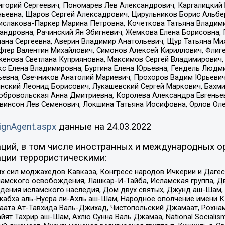
горий Сергеевич, Пономарев Лев Александрович, Каргалицкий 
ньевна, Щаров Сергей Алексадрович, Цирульников Борис Альбер
ислакова-Паркер Марина Петровна, Кочеткова Татьяна Владими
сандровна, Рачинский Ян Збигневич, Жемкова Елена Борисовна,
лана Сергеевна, Аверин Владимир Анатольевич, Щур Татьяна М
фтер Валентин Михайлович, Симонов Алексей Кириллович, Флиг
женова Светлана Куприяновна, Максимов Сергей Владимирович, 
кс Елена Владимировна, Буртина Елена Юрьевна, Гендель Людм
евна, Свечников Анатолий Мариевич, Прохоров Вадим Юрьевич
инский Леонид Борисович, Лукашевский Сергей Маркович, Бахм
Добровольская Анна Дмитриевна, Королева Александра Евгенье
евинсон Лев Семенович, Локшина Татьяна Иосифовна, Орлов Ол
ignAgent.aspx
данные на
24.03.2022
ций, в том числе иностранных и международных ор
ции террористическими:
ил моджахедов Кавказа, Конгресс народов Ичкерии и Дагеста
ламского освобождения, Лашкар-И-Тайба, Исламская группа, Дв
ения исламского наследия, Дом двух святых, Джунд аш-Шам, 
жабха аль-Нусра ли-Ахль аш-Шам, Народное ополчение имени К.
ата Ат-Тавхида Валь-Джихад, Чистопольский Джамаат, Рохнам
ят Тахрир аш-Шам, Ахлю Сунна Валь Джамаа, National Socialism