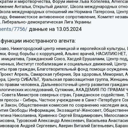
и и миротворчества, Форум имени Льва Копелева, American Counci
ое движение Антальи, Открытый диалог, Школа международных отн
Школа международных отношений им Нормана Патерсона, Центр
ду, Феминистское антивоенное сопротивление, Комитет независ
а, Либерально-демократическая Лига Украины
uments/7756/
данные на
13.05.2024
функции иностранного агента:
раво, Нижегородский центр немецкой и европейской культуры,
тики, Фонд борьбы с коррупцией, Альянс врачей, НАСИЛИЮ.НЕТ,
я инициатива, Гражданский Союз, Хасдей Ерушалаим, Центр по
юченных, Институт глобализации и социальных движений, Цент
ты прав граждан, Благотворительный фонд помощи осужденным
а, Проект Апрель, Самарская губерния, Эра здоровья, Мемориал
ера, Центр СИБАЛЬТ, Уральская правозащитная группа, Женщины
по правам человека, Дальневосточный центр развития гражданс
ологических исследований, Сутяжник, АКАДЕМИЯ ПО ПРАВАМ Ч
е Совета Министров северных стран, Гражданское содействие,
я прессы - Сибирь, Частное учреждение в Санкт-Петербурге С
 и Закон, Общественная комиссия по сохранению наследия ак
звития Свободы Информации, Экозащита!-Женсовет, Общественн
Регина Николаевна, Кривенко Сергей Владимирович, Милославс
совна, Туровский Александр Алексеевич, Васильева Анастасия
Пивоваров Андрей Сергеевич, Аверин Виталий Евгеньевич, Бара