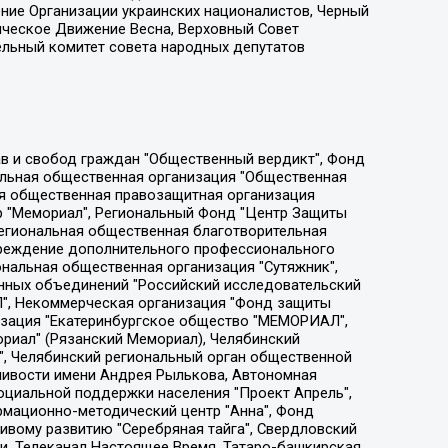
ение Организации украинских националистов, Черный
ическое Движение Весна, Верховный Совет
ельный комитет совета народных депутатов
ции социально-правовых программ "Лилит", Дальневосточное общественное движение "Маяк", Санкт-Петербургская ЛГБТ-инициативная группа "Выход", Инициативная группа ЛГБТ+ "Реверс", Алексеев Андрей Викторович, Бекбулатова Таисия Львовна, Беляев Иван Михайлович, Владыкина Елена Сергеевна, Гельман Марат Александрович, Никульшина Вероника Юрьевна, Толоконникова Надежда Андреевна, Шендерович Виктор Анатольевич, Общество с ограниченной ответственностью "Данное сообщение", Общество с ограниченной ответственностью Издательский дом "Новая глава", Айнбиндер Александра Александровна, Московский комьюнити-центр для ЛГБТ+инициатив, Благотворительный фонд развития филантропии, Deutsche Welle (Германия, Kurt-Schumacher-Strasse 3, 53113 Bonn), Борзунова Мария Михайловна, Воробьев Виктор Викторович, Голубева Анна Львовна, Константинова Алла Михайловна, Малкова Ирина Владимировна, Мурадов Мурад Абдулгалимович, Осетинская Елизавета Николаевна, Понасенков Евгений Николаевич, Ганапольский Матвей Юрьевич, Киселев Евгений Алексеевич, Борухович Ирина Григорьевна, Дремин Иван Тимофеевич, Дубровский Дмитрий Викторович, Красноярская региональная общественная организация поддержки и развития альтернативных образовательных технологий и межкультурных коммуникаций "ИНТЕРРА", Маяковская Екатерина Алексеевна, Фейгин Марк Захарович, Филимонов Андрей Викторович, Дзугкоева Регина Николаевна, Доброхотов Роман Александрович, Дудь Юрий Александрович, Елкин Сергей Владимирович, Кругликов Кирилл Игоревич, Сабунаева Мария Леонидовна, Семенов Алексей Владимирович, Шаинян Карен Багратович, Шульман Екатерина Михайловна, Асафьев Артур Валерьевич, Вахштайн Виктор Семенович, Венедиктов Алексей Алексеевич, Лушникова Екатерина Евгеньевна, Волков Леонид Михайлович, Невзоров Александр Глебович, Пархоменко Сергей Борисович, Сироткин Ярослав Николаевич, Кара-Мурза Владимир Владимирович, Баранова Наталья Владимировна, Гозман Леонид Яковлевич, Кагарлицкий Борис Юльевич, Климарев Михаил Валерьевич, Милов Владимир Станиславович, Автономная некоммерческая организация Краснодарский центр современного искусства "Типография", Моргенштерн Алишер Тагирович, Соболь Любовь Эдуардовна, Общество с ограниченной ответственностью "ЛИЗА НОРМ", Каспаров Гарри Кимович, Ходорковский Михаил Борисович, Общество с ограниченной ответственностью "Апрельские тезисы", Данилович Ирина Брониславовна, Кашин Олег Владимирович, Петров Николай Владимирович, Пивоваров Алексей Владимирович, Соколов Михаил Владимирович, Цветкова Юлия Владимировна, Чичваркин Евгений Александрович, Комитет против пыток/Команда против пыток, Общество с ограниченной ответственностью "Первый научный", Общество с ограниченной ответственностью "Вертолет и ко", Белоцерковская Вероника Борисовна, Кац Максим Евгеньевич, Лазарева Татьяна Юрьевна, Шаведдинов Руслан Табризович, Яшин Илья Валерьевич, Общество с ограниченной ответственностью "Иноагент ААВ", Алешковский Дмитрий Петрович, Альбац Евгения Марковна, Быков Дмитрий Львович, Галямина Юлия Евгеньевна, Лойко Сергей Леонидович, Мартынов Кирилл Константинович, Медведев Сергей Александрович, Крашенинников Федор Геннадиевич, Гордеева Катерина Вл