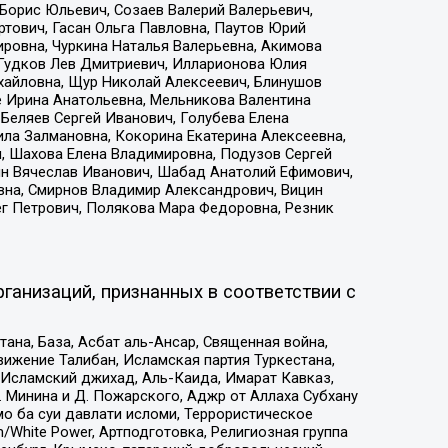
Борис Юльевич, Созаев Валерий Валерьевич,
тович, Гасан Ольга Павловна, Паутов Юрий
ровна, Чуркина Наталья Валерьевна, Акимова
 Гудков Лев Дмитриевич, Илларионова Юлия
ихайловна, Щур Николай Алексеевич, Блинушов
е Ирина Анатольевна, Мельникова Валентина
Беляев Сергей Иванович, Голубева Елена
ила Залмановна, Кокорина Екатерина Алексеевна,
, Шахова Елена Владимировна, Подузов Сергей
ин Вячеслав Иванович, Шабад Анатолий Ефимович,
вна, Смирнов Владимир Александрович, Вицин
ег Петрович, Полякова Мара Федоровна, Резник
ганизаций, признанных в соответствии с
на, База, Асбат аль-Ансар, Священная война,
ижение Талибан, Исламская партия Туркестана,
Исламский джихад, Аль-Каида, Имарат Кавказ,
 Минина и Д. Пожарского, Аджр от Аллаха Субхану
о ба суи давлати исломи, Террористическое
/White Power, Артподготовка, Религиозная группа