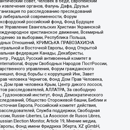
нтический совет, Человек в беде, Европейский
 извлечения органов, Фалунь Дафа, Друзья
рганизация по расследованию преследований
тр либеральной современности, Форум
 Оксфордский российский фонд, Фонд Будущее
е Управление Евангельских Христиан Украинской
еждународное христианское движение, Всемирный
людению за выборами, Республика Польша,
народных Отношений, КРИМСЬКА ПРАВОЗАХИСНА
ы Центральной и Восточной Европы, Фонд Открытой
иональная федерация Канады, Декабристы,
тр , Риддл, Русский антивоенный комитет в
nternational, Форум Свободных Народов ПостРоссии,
дарственного управления, Форум гражданского
рнешнл, Фонд борьбы с коррупцией Инк, Завет
прав человека Чернигов, Фонд Дом Прав Человека,
н, Дом прав человека Крым, Центр дикого лосося,
стов расследователей, АЛЛАТРА, За свободную
д, Гудзоновский институт, Фонд Демократического
сследований, Общество Сторожевой башни, Библии и
сточная Европа, Российский комитет действия,
-расследователей, Служба поддержки, Свободная
 Russie-Libertes, La Asocicion de Rusos Libres,
an Election Monitor, Article 19, Мнение медиа,
Европы, Фонд имени Фридриха Эберта, XZ gGmbH,