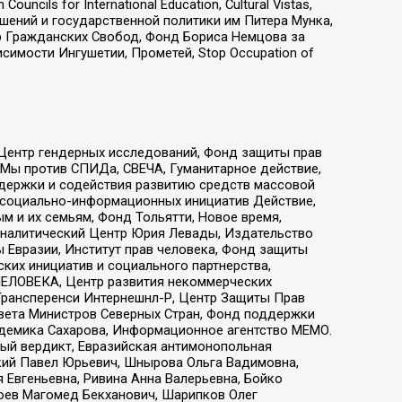
ls for International Education, Cultural Vistas,
ошений и государственной политики им Питера Мунка,
 Гражданских Свобод, Фонд Бориса Немцова за
имости Ингушетии, Прометей, Stop Occupation of
 Центр гендерных исследований, Фонд защиты прав
 Мы против СПИДа, СВЕЧА, Гуманитарное действие,
ддержки и содействия развитию средств массовой
р социально-информационных инициатив Действие,
 и их семьям, Фонд Тольятти, Новое время,
, Аналитический Центр Юрия Левады, Издательство
 Евразии, Институт прав человека, Фонд защиты
ких инициатив и социального партнерства,
ЕЛОВЕКА, Центр развития некоммерческих
 Трансперенси Интернешнл-Р, Центр Защиты Прав
овета Министров Северных Стран, Фонд поддержки
адемика Сахарова, Информационное агентство МЕМО.
ый вердикт, Евразийская антимонопольная
кий Павел Юрьевич, Шнырова Ольга Вадимовна,
 Евгеньевна, Ривина Анна Валерьевна, Бойко
хоев Магомед Бекханович, Шарипков Олег