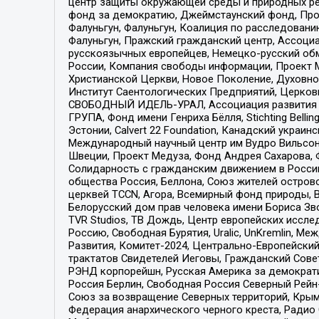
центр защиты окружающей среды и природных ресу
фонд за демократию, Джеймстаунский фонд, Прож
Фалуньгун, Фалуньгун, Коалиция по расследован
Фалуньгун, Пражский гражданский центр, Ассоци
русскоязычных европейцев, Немецко-русский об
России, Компания свободы информации, Проект М
Христианской Церкви, Новое Поколение, Духовн
Институт Саентологических Предприятий, Церков
СВОБОДНЫЙ ИДЕЛЬ-УРАЛ, Ассоциация развития ж
ГРУПА, Фонд имени Генриха Бёлля, Stichting Bellin
Эстонии, Calvert 22 Foundation, Канадский укра
Международный научный центр им Вудро Вильсона
Швеции, Проект Медуза, Фонд Андрея Сахарова, Ф
Солидарность с гражданским движением в России 
общества Россия, Беллона, Союз жителей острово
церквей TCCN, Агора, Всемирный фонд природы, B
Белорусский дом прав человека имени Бориса Зво
TVR Studios, ТВ Дождь, Центр европейских иссл
Россию, Свободная Бурятия, Uralic, UnKremlin, 
Развития, Комитет-2024, Центрально-Европейски
трактатов Свидетелей Иеговы, Гражданский Совет
РЭНД корпорейшн, Русская Америка за демократи
Россия Берлин, Свободная Россия Северный Рейн-В
Союз за возвращение Северных территорий, Крымско
Федерация анархического черного креста, Радио