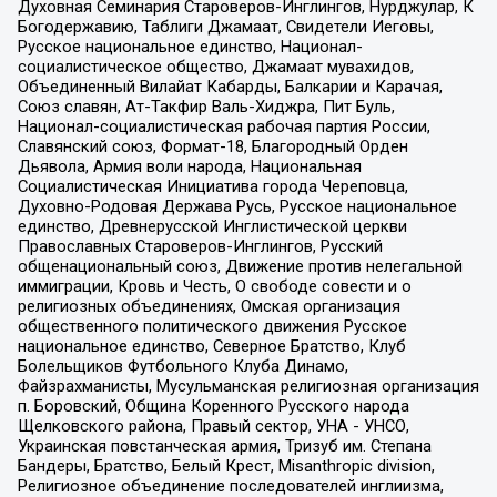
Духовная Семинария Староверов-Инглингов, Нурджулар, К
Богодержавию, Таблиги Джамаат, Свидетели Иеговы,
Русское национальное единство, Национал-
социалистическое общество, Джамаат мувахидов,
Объединенный Вилайат Кабарды, Балкарии и Карачая,
Союз славян, Ат-Такфир Валь-Хиджра, Пит Буль,
Национал-социалистическая рабочая партия России,
Славянский союз, Формат-18, Благородный Орден
Дьявола, Армия воли народа, Национальная
Социалистическая Инициатива города Череповца,
Духовно-Родовая Держава Русь, Русское национальное
единство, Древнерусской Инглистической церкви
Православных Староверов-Инглингов, Русский
общенациональный союз, Движение против нелегальной
иммиграции, Кровь и Честь, О свободе совести и о
религиозных объединениях, Омская организация
общественного политического движения Русское
национальное единство, Северное Братство, Клуб
Болельщиков Футбольного Клуба Динамо,
Файзрахманисты, Мусульманская религиозная организация
п. Боровский, Община Коренного Русского народа
Щелковского района, Правый сектор, УНА - УНСО,
Украинская повстанческая армия, Тризуб им. Степана
Бандеры, Братство, Белый Крест, Misanthropic division,
Религиозное объединение последователей инглиизма,