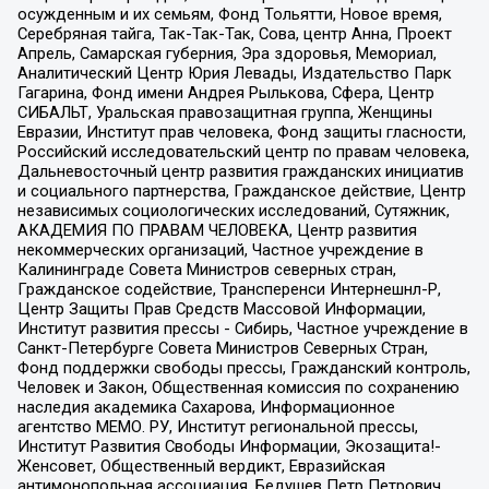
осужденным и их семьям, Фонд Тольятти, Новое время,
Серебряная тайга, Так-Так-Так, Сова, центр Анна, Проект
Апрель, Самарская губерния, Эра здоровья, Мемориал,
Аналитический Центр Юрия Левады, Издательство Парк
Гагарина, Фонд имени Андрея Рылькова, Сфера, Центр
СИБАЛЬТ, Уральская правозащитная группа, Женщины
Евразии, Институт прав человека, Фонд защиты гласности,
Российский исследовательский центр по правам человека,
Дальневосточный центр развития гражданских инициатив
и социального партнерства, Гражданское действие, Центр
независимых социологических исследований, Сутяжник,
АКАДЕМИЯ ПО ПРАВАМ ЧЕЛОВЕКА, Центр развития
некоммерческих организаций, Частное учреждение в
Калининграде Совета Министров северных стран,
Гражданское содействие, Трансперенси Интернешнл-Р,
Центр Защиты Прав Средств Массовой Информации,
Институт развития прессы - Сибирь, Частное учреждение в
Санкт-Петербурге Совета Министров Северных Стран,
Фонд поддержки свободы прессы, Гражданский контроль,
Человек и Закон, Общественная комиссия по сохранению
наследия академика Сахарова, Информационное
агентство МЕМО. РУ, Институт региональной прессы,
Институт Развития Свободы Информации, Экозащита!-
Женсовет, Общественный вердикт, Евразийская
антимонопольная ассоциация, Бедушев Петр Петрович,