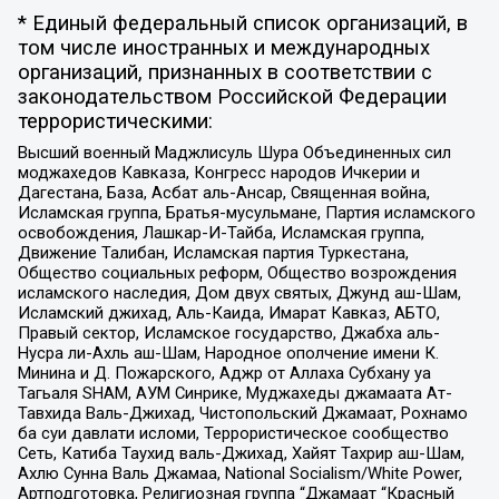
* Единый федеральный список организаций, в
том числе иностранных и международных
организаций, признанных в соответствии с
законодательством Российской Федерации
террористическими:
Высший военный Маджлисуль Шура Объединенных сил
моджахедов Кавказа, Конгресс народов Ичкерии и
Дагестана, База, Асбат аль-Ансар, Священная война,
Исламская группа, Братья-мусульмане, Партия исламского
освобождения, Лашкар-И-Тайба, Исламская группа,
Движение Талибан, Исламская партия Туркестана,
Общество социальных реформ, Общество возрождения
исламского наследия, Дом двух святых, Джунд аш-Шам,
Исламский джихад, Аль-Каида, Имарат Кавказ, АБТО,
Правый сектор, Исламское государство, Джабха аль-
Нусра ли-Ахль аш-Шам, Народное ополчение имени К.
Минина и Д. Пожарского, Аджр от Аллаха Субхану уа
Тагьаля SHAM, АУМ Синрике, Муджахеды джамаата Ат-
Тавхида Валь-Джихад, Чистопольский Джамаат, Рохнамо
ба суи давлати исломи, Террористическое сообщество
Сеть, Катиба Таухид валь-Джихад, Хайят Тахрир аш-Шам,
Ахлю Сунна Валь Джамаа, National Socialism/White Power,
Артподготовка, Религиозная группа “Джамаат “Красный