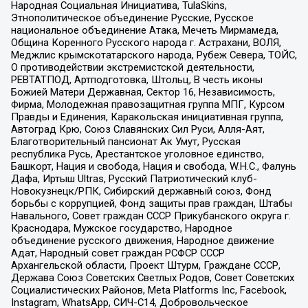
Народная Социальная Инициатива, TulaSkins,
Этнополитическое объединение Русские, Русское
национальное объединение Атака, Мечеть Мирмамеда,
Община Коренного Русского народа г. Астрахани, ВОЛЯ,
Меджлис крымскотатарского народа, Рубеж Севера, ТОЙС,
О противодействии экстремистской деятельности,
РЕВТАТПОД, Артподготовка, Штольц, В честь иконы
Божией Матери Державная, Сектор 16, Независимость,
Фирма, Молодежная правозащитная группа МПГ, Курсом
Правды и Единения, Каракольская инициативная группа,
Автоград Крю, Союз Славянских Сил Руси, Алля-Аят,
Благотворительный пансионат Ак Умут, Русская
республика Русь, Арестантское уголовное единство,
Башкорт, Нация и свобода, Нация и свобода, W.H.С., Фалунь
Дафа, Иртыш Ultras, Русский Патриотический клуб-
Новокузнецк/РПК, Сибирский державный союз, Фонд
борьбы с коррупцией, Фонд защиты прав граждан, Штабы
Навального, Совет граждан СССР Прикубанского округа г.
Краснодара, Мужское государство, Народное
объединение русского движения, Народное движение
Адат, Народный совет граждан РСФСР СССР
Архангельской области, Проект Штурм, Граждане СССР,
Держава Союз Советских Светлых Родов, Совет Советских
Социалистических Районов, Meta Platforms Inc, Facebook,
Instagram, WhatsApp, СИЧ-С14, Добровольческое