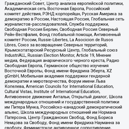
Гражданский Совет, Центр анализа европейской политики,
Академическая сеть Восточная Европа, Российский
комитет действия, РЭНД корпорейшн, Русская Америка за
демократию в России, Настоящая Россия, Глобальная сеть
журналистов-расследователей, Служба поддержки,
Свободная Россия Берлин, Свободная Россия Северный
Рейн-Вестфалия, Фонд глобальной помощи, Антивоенный
комитет России, Russie-Libertes, La Asocicion de Rusos
Libres, Союз за возвращение Северных территорий,
Крымскотатарский Ресурсный Центр, Глобальный союз
IndustriALL, Russian Election Monitor, Article 19, Мнение
медиа, Федерация анархического черного креста, Радио
Свободная Европа, Германское общество изучения
Восточной Европы, Фонд имени Фридриха Эберта, XZ
gGmbH, Мобильная академия поддержки гендерной
демократии и миротворчества, Форум имени Льва
Копелева, American Councils for International Education,
Cultural Vistas, Institute of International Education,
Антивоенное движение Антальи, Открытый диалог, Школа
международных отношений и государственной политики
им Питера Мунка, Российско-канадский демократический
альянс, Школа международных отношений им Нормана
Патерсона, Центр Гражданских Свобод, Фонд Бориса
Немцова за Свободу, Фонд имени Фридриха Науманна за
свободу, Феминистское антивоенное сопротивление,