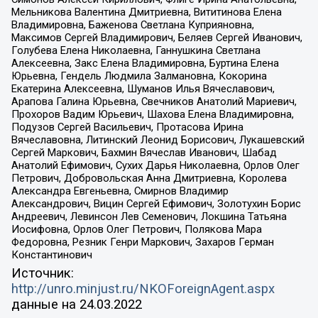
Мельникова Валентина Дмитриевна, Вититинова Елена
Владимировна, Баженова Светлана Куприяновна,
Максимов Сергей Владимирович, Беляев Сергей Иванович,
Голубева Елена Николаевна, Ганнушкина Светлана
Алексеевна, Закс Елена Владимировна, Буртина Елена
Юрьевна, Гендель Людмила Залмановна, Кокорина
Екатерина Алексеевна, Шуманов Илья Вячеславович,
Арапова Галина Юрьевна, Свечников Анатолий Мариевич,
Прохоров Вадим Юрьевич, Шахова Елена Владимировна,
Подузов Сергей Васильевич, Протасова Ирина
Вячеславовна, Литинский Леонид Борисович, Лукашевский
Сергей Маркович, Бахмин Вячеслав Иванович, Шабад
Анатолий Ефимович, Сухих Дарья Николаевна, Орлов Олег
Петрович, Добровольская Анна Дмитриевна, Королева
Александра Евгеньевна, Смирнов Владимир
Александрович, Вицин Сергей Ефимович, Золотухин Борис
Андреевич, Левинсон Лев Семенович, Локшина Татьяна
Иосифовна, Орлов Олег Петрович, Полякова Мара
Федоровна, Резник Генри Маркович, Захаров Герман
Константинович
Источник:
http://unro.minjust.ru/NKOForeignAgent.aspx
данные на
24.03.2022