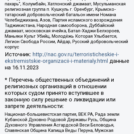
пахарь”, Колумбайн, Хатлонский джамаат, Мусульманская
религиозная группа п. Кушкуль г. Оренбург, Крымско-
татарский добровольческий батальон имени Номана
Челебиджихана, Азов, Партия исламского возрождения
Таджикистана, Народная самооборона, Дуббайский
джамаат, московская ячейка, Батал-Хаджи Белхороев,
Маньяки Культ Убийц, Молодёжь Которая Улыбается,
Легион Свобода России, Айдар, Русский добровольческий
корпус
Источник:
http://nac.gov.ru/terroristicheskie-i-
ekstremistskie-organizacii-i-materialy.html
данные
на
16.11.2023
* Перечень общественных объединений и
религиозных организаций в отношении
которых судом принято вступившее в
законную силу решение о ликвидации или
запрете деятельности:
Национал-большевистская партия, ВЕК РА, Рада земли
Кубанской Духовно Родовой Державы Русь, Община
Духовного Управления Асгардской Веси Беловодья,
Славянская Община Капища Веды Перуна, Мужская