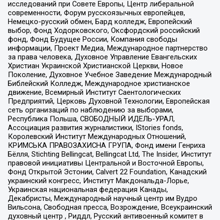
исследований при Совете Европы, Центр либеральной
современности, Форум русскоязычных европейцев,
Немецко-русский обмен, Бард колледж, Европейский
выбор, Фонд Ходорковского, Оксфордский российский
фонд, Фонд Будущее России, Компания свободы
информации, Проект Медиа, Международное партнерство
за права человека, Духовное Управление Евангельских
Христиан Украинской Христианской Церкви, Новое
Поколение, Духовное Учебное Заведение Международный
Библейский Колледж, Международное христианское
движение, Всемирный Институт Саентологических
Предприятий, Церковь Духовной Технологии, Европейская
сеть организаций по наблюдению за выборами,
Республика Польша, СВОБОДНЫЙ ИДЕЛЬ-УРАЛ,
Ассоциация развития журналистики, IStories fonds,
Королевский Институт Международных Отношений,
КРИМСЬКА ПРАВОЗАХИСНА ГРУПА, Фонд имени Генриха
Бёлля, Stichting Bellingcat, Bellingcat Ltd, The Insider, Институт
правовой инициативы Центральной и Восточной Европы,
Фонд Открытой Эстонии, Calvert 22 Foundation, Канадский
украинский конгресс, Институт Макдональда-Лорье,
Украинская национальная федерация Канады,
Декабристы, Международный научный центр им Вудро
Вильсона, Свободная пресса, Возрождение, Всеукраинский
духовный центр , Риддл, Русский антивоенный комитет в