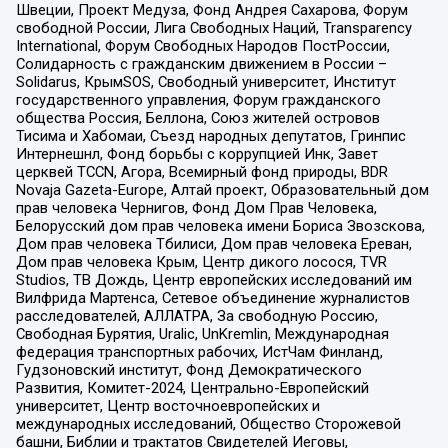
Швеции, Проект Медуза, Фонд Андрея Сахарова, Форум
свободной России, Лига Свободных Наций, Transparеncy
International, Форум Свободных Народов ПостРоссии,
Солидарность с гражданским движением в России –
Solidarus, КрымSOS, Свободный университет, Институт
государственного управления, Форум гражданского
общества Россия, Беллона, Союз жителей островов
Тисима и Хабомаи, Съезд народных депутатов, Гринпис
Интернешнл, Фонд борьбы с коррупцией Инк, Завет
церквей TCCN, Агора, Всемирный фонд природы, BDR
Novaja Gazeta-Europe, Алтай проект, Образовательный дом
прав человека Чернигов, Фонд Дом Прав Человека,
Белорусский дом прав человека имени Бориса Звозскова,
Дом прав человека Тбилиси, Дом прав человека Ереван,
Дом прав человека Крым, Центр дикого лосося, TVR
Studios, ТВ Дождь, Центр европейских исследований им
Вилфрида Мартенса, Сетевое объединение журналистов
расследователей, АЛЛАТРА, За свободную Россию,
Свободная Бурятия, Uralic, UnKremlin, Международная
федерация транспортных рабочих, ИстЧам Финланд,
Гудзоновский институт, Фонд Демократического
Развития, Комитет-2024, Центрально-Европейский
университет, Центр восточноевропейских и
международных исследований, Общество Сторожевой
башни, Библии и трактатов Свидетелей Иеговы,