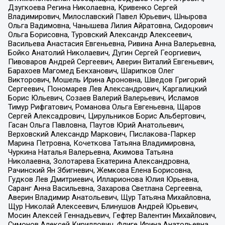
Дзугкоева Регина Николаевна, Кривенко Сергей
Владимирович, Милославский Павел Юрьевич, Шнырова
Ольга Вадимовна, Чанышева Лилия Айратовна, Сидорович
Ольга Борисовна, Туровский Александр Алексеевич,
Васильева Анастасия Евгеньевна, Ривина Анна Валерьевна,
Бойко Анатолий Николаевич, Дугин Сергей Георгиевич,
Пивоваров Андрей Сергеевич, Аверин Виталий Евгеньевич,
Барахоев Магомед Бекханович, Шарипков Олег
Викторович, Мошель Ирина Ароновна, Шведов Григорий
Сергеевич, Пономарев Лев Александрович, Каргалицкий
Борис Юльевич, Созаев Валерий Валерьевич, Исламов
Тимур Рифгатович, Романова Ольга Евгеньевна, Щаров
Сергей Алексадрович, Цирульников Борис Альбертович,
Гасан Ольга Павловна, Паутов Юрий Анатольевич,
Верховский Александр Маркович, Пислакова-Паркер
Марина Петровна, Кочеткова Татьяна Владимировна,
Чуркина Наталья Валерьевна, Акимова Татьяна
Николаевна, Золотарева Екатерина Александровна,
Рачинский Ян Збигневич, Жемкова Елена Борисовна,
Гудков Лев Дмитриевич, Илларионова Юлия Юрьевна,
Саранг Анна Васильевна, Захарова Светлана Сергеевна,
Аверин Владимир Анатольевич, Щур Татьяна Михайловна,
Щур Николай Алексеевич, Блинушов Андрей Юрьевич,
Мосин Алексей Геннадьевич, Гефтер Валентин Михайлович,
Симонов Алексей Кириллович, Флиге Ирина Анатольевна,