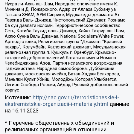
Нусра ли-Ахль аш-Шам, Народное ополчение имени К.
Минина и Д. Пожарского, Аджр от Аллаха Субхану уа
Тагьаля SHAM, АУМ Синрике, Муджахеды джамаата Ат-
Тавхида Валь-Джихад, Чистопольский Джамаат, Рохнамо
ба суи давлати исломи, Террористическое сообщество
Сеть, Катиба Таухид валь-Джихад, Хайят Тахрир аш-Шам,
Ахлю Сунна Валь Джамаа, National Socialism/White Power,
Артподготовка, Религиозная группа “Джамаат “Красный
пахарь”, Колумбайн, Хатлонский джамаат, Мусульманская
религиозная группа п. Кушкуль г. Оренбург, Крымско-
татарский добровольческий батальон имени Номана
Челебиджихана, Азов, Партия исламского возрождения
Таджикистана, Народная самооборона, Дуббайский
джамаат, московская ячейка, Батал-Хаджи Белхороев,
Маньяки Культ Убийц, Молодёжь Которая Улыбается,
Легион Свобода России, Айдар, Русский добровольческий
корпус
Источник:
http://nac.gov.ru/terroristicheskie-i-
ekstremistskie-organizacii-i-materialy.html
данные
на
16.11.2023
* Перечень общественных объединений и
религиозных организаций в отношении