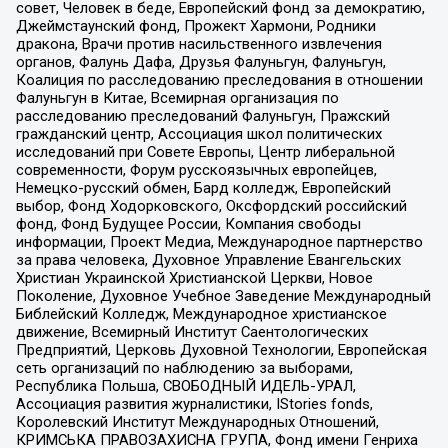
совет, Человек в беде, Европейский фонд за демократию,
Джеймстаунский фонд, Прожект Хармони, Родники
дракона, Врачи против насильственного извлечения
органов, Фалунь Дафа, Друзья Фалуньгун, Фалуньгун,
Коалиция по расследованию преследования в отношении
Фалуньгун в Китае, Всемирная организация по
расследованию преследований Фалуньгун, Пражский
гражданский центр, Ассоциация школ политических
исследований при Совете Европы, Центр либеральной
современности, Форум русскоязычных европейцев,
Немецко-русский обмен, Бард колледж, Европейский
выбор, Фонд Ходорковского, Оксфордский российский
фонд, Фонд Будущее России, Компания свободы
информации, Проект Медиа, Международное партнерство
за права человека, Духовное Управление Евангельских
Христиан Украинской Христианской Церкви, Новое
Поколение, Духовное Учебное Заведение Международный
Библейский Колледж, Международное христианское
движение, Всемирный Институт Саентологических
Предприятий, Церковь Духовной Технологии, Европейская
сеть организаций по наблюдению за выборами,
Республика Польша, СВОБОДНЫЙ ИДЕЛЬ-УРАЛ,
Ассоциация развития журналистики, IStories fonds,
Королевский Институт Международных Отношений,
КРИМСЬКА ПРАВОЗАХИСНА ГРУПА, Фонд имени Генриха