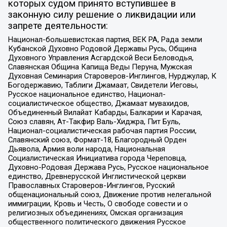
которых судом принято вступившее в
законную силу решение о ликвидации или
запрете деятельности:
Национал-большевистская партия, ВЕК РА, Рада земли
Кубанской Духовно Родовой Державы Русь, Община
Духовного Управления Асгардской Веси Беловодья,
Славянская Община Капища Веды Перуна, Мужская
Духовная Семинария Староверов-Инглингов, Нурджулар, К
Богодержавию, Таблиги Джамаат, Свидетели Иеговы,
Русское национальное единство, Национал-
социалистическое общество, Джамаат мувахидов,
Объединенный Вилайат Кабарды, Балкарии и Карачая,
Союз славян, Ат-Такфир Валь-Хиджра, Пит Буль,
Национал-социалистическая рабочая партия России,
Славянский союз, Формат-18, Благородный Орден
Дьявола, Армия воли народа, Национальная
Социалистическая Инициатива города Череповца,
Духовно-Родовая Держава Русь, Русское национальное
единство, Древнерусской Инглистической церкви
Православных Староверов-Инглингов, Русский
общенациональный союз, Движение против нелегальной
иммиграции, Кровь и Честь, О свободе совести и о
религиозных объединениях, Омская организация
общественного политического движения Русское