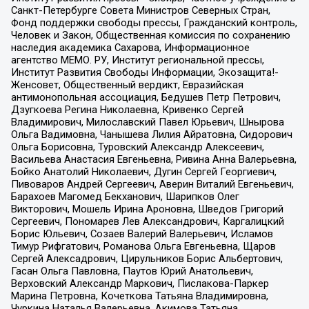
Санкт-Петербурге Совета Министров Северных Стран,
Фонд поддержки свободы прессы, Гражданский контроль,
Человек и Закон, Общественная комиссия по сохранению
наследия академика Сахарова, Информационное
агентство МЕМО. РУ, Институт региональной прессы,
Институт Развития Свободы Информации, Экозащита!-
Женсовет, Общественный вердикт, Евразийская
антимонопольная ассоциация, Бедушев Петр Петрович,
Дзугкоева Регина Николаевна, Кривенко Сергей
Владимирович, Милославский Павел Юрьевич, Шнырова
Ольга Вадимовна, Чанышева Лилия Айратовна, Сидорович
Ольга Борисовна, Туровский Александр Алексеевич,
Васильева Анастасия Евгеньевна, Ривина Анна Валерьевна,
Бойко Анатолий Николаевич, Дугин Сергей Георгиевич,
Пивоваров Андрей Сергеевич, Аверин Виталий Евгеньевич,
Барахоев Магомед Бекханович, Шарипков Олег
Викторович, Мошель Ирина Ароновна, Шведов Григорий
Сергеевич, Пономарев Лев Александрович, Каргалицкий
Борис Юльевич, Созаев Валерий Валерьевич, Исламов
Тимур Рифгатович, Романова Ольга Евгеньевна, Щаров
Сергей Алексадрович, Цирульников Борис Альбертович,
Гасан Ольга Павловна, Паутов Юрий Анатольевич,
Верховский Александр Маркович, Пислакова-Паркер
Марина Петровна, Кочеткова Татьяна Владимировна,
Чуркина Наталья Валерьевна, Акимова Татьяна