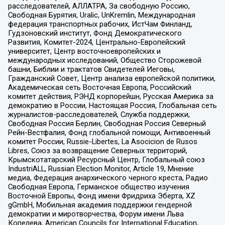
расследователей, АЛЛАТРА, За свободную Россию,
Свободная Бурятия, Uralic, UnKremlin, Международная
федерация транспортных рабочих, ИстЧам Финланд,
Гудзоновский институт, Фонд Демократического
Развития, Комитет-2024, Центрально-Европейский
университет, Центр восточноевропейских и
международных исследований, Общество Сторожевой
башни, Библии и трактатов Свидетелей Иеговы,
Гражданский Совет, Центр анализа европейской политики,
Академическая сеть Восточная Европа, Российский
комитет действия, РЭНД корпорейшн, Русская Америка за
демократию в России, Настоящая Россия, Глобальная сеть
журналистов-расследователей, Служба поддержки,
Свободная Россия Берлин, Свободная Россия Северный
Рейн-Вестфалия, Фонд глобальной помощи, Антивоенный
комитет России, Russie-Libertes, La Asocicion de Rusos
Libres, Союз за возвращение Северных территорий,
Крымскотатарский Ресурсный Центр, Глобальный союз
IndustriALL, Russian Election Monitor, Article 19, Мнение
медиа, Федерация анархического черного креста, Радио
Свободная Европа, Германское общество изучения
Восточной Европы, Фонд имени Фридриха Эберта, XZ
gGmbH, Мобильная академия поддержки гендерной
демократии и миротворчества, Форум имени Льва
Копелева, American Councils for International Education,