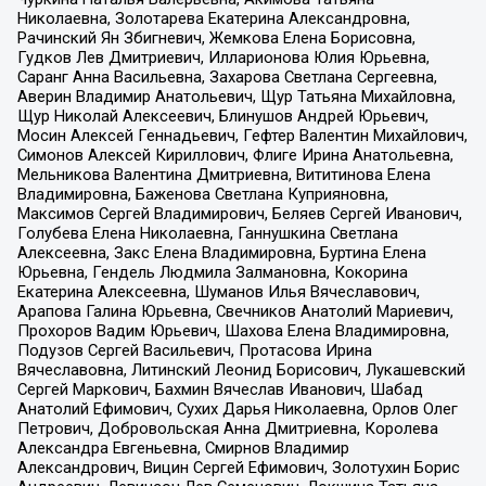
Николаевна, Золотарева Екатерина Александровна,
Рачинский Ян Збигневич, Жемкова Елена Борисовна,
Гудков Лев Дмитриевич, Илларионова Юлия Юрьевна,
Саранг Анна Васильевна, Захарова Светлана Сергеевна,
Аверин Владимир Анатольевич, Щур Татьяна Михайловна,
Щур Николай Алексеевич, Блинушов Андрей Юрьевич,
Мосин Алексей Геннадьевич, Гефтер Валентин Михайлович,
Симонов Алексей Кириллович, Флиге Ирина Анатольевна,
Мельникова Валентина Дмитриевна, Вититинова Елена
Владимировна, Баженова Светлана Куприяновна,
Максимов Сергей Владимирович, Беляев Сергей Иванович,
Голубева Елена Николаевна, Ганнушкина Светлана
Алексеевна, Закс Елена Владимировна, Буртина Елена
Юрьевна, Гендель Людмила Залмановна, Кокорина
Екатерина Алексеевна, Шуманов Илья Вячеславович,
Арапова Галина Юрьевна, Свечников Анатолий Мариевич,
Прохоров Вадим Юрьевич, Шахова Елена Владимировна,
Подузов Сергей Васильевич, Протасова Ирина
Вячеславовна, Литинский Леонид Борисович, Лукашевский
Сергей Маркович, Бахмин Вячеслав Иванович, Шабад
Анатолий Ефимович, Сухих Дарья Николаевна, Орлов Олег
Петрович, Добровольская Анна Дмитриевна, Королева
Александра Евгеньевна, Смирнов Владимир
Александрович, Вицин Сергей Ефимович, Золотухин Борис