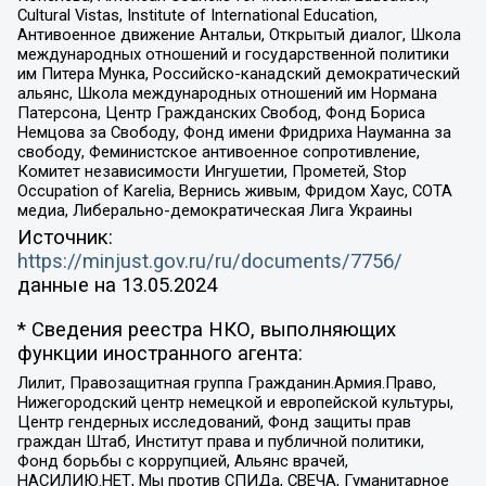
Cultural Vistas, Institute of International Education,
Антивоенное движение Антальи, Открытый диалог, Школа
международных отношений и государственной политики
им Питера Мунка, Российско-канадский демократический
альянс, Школа международных отношений им Нормана
Патерсона, Центр Гражданских Свобод, Фонд Бориса
Немцова за Свободу, Фонд имени Фридриха Науманна за
свободу, Феминистское антивоенное сопротивление,
Комитет независимости Ингушетии, Прометей, Stop
Occupation of Karelia, Вернись живым, Фридом Хаус, СОТА
медиа, Либерально-демократическая Лига Украины
Источник:
https://minjust.gov.ru/ru/documents/7756/
данные на
13.05.2024
* Сведения реестра НКО, выполняющих
функции иностранного агента:
Лилит, Правозащитная группа Гражданин.Армия.Право,
Нижегородский центр немецкой и европейской культуры,
Центр гендерных исследований, Фонд защиты прав
граждан Штаб, Институт права и публичной политики,
Фонд борьбы с коррупцией, Альянс врачей,
НАСИЛИЮ.НЕТ, Мы против СПИДа, СВЕЧА, Гуманитарное