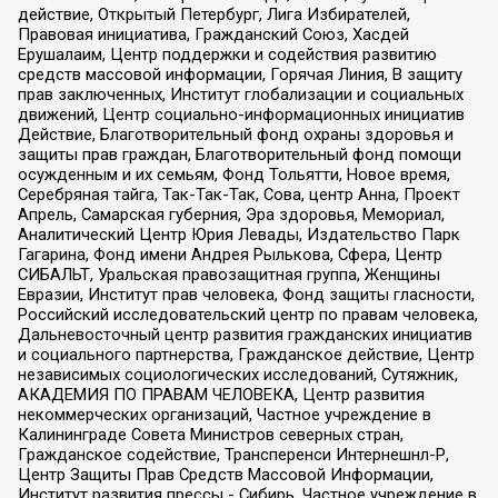
действие, Открытый Петербург, Лига Избирателей,
Правовая инициатива, Гражданский Союз, Хасдей
Ерушалаим, Центр поддержки и содействия развитию
средств массовой информации, Горячая Линия, В защиту
прав заключенных, Институт глобализации и социальных
движений, Центр социально-информационных инициатив
Действие, Благотворительный фонд охраны здоровья и
защиты прав граждан, Благотворительный фонд помощи
осужденным и их семьям, Фонд Тольятти, Новое время,
Серебряная тайга, Так-Так-Так, Сова, центр Анна, Проект
Апрель, Самарская губерния, Эра здоровья, Мемориал,
Аналитический Центр Юрия Левады, Издательство Парк
Гагарина, Фонд имени Андрея Рылькова, Сфера, Центр
СИБАЛЬТ, Уральская правозащитная группа, Женщины
Евразии, Институт прав человека, Фонд защиты гласности,
Российский исследовательский центр по правам человека,
Дальневосточный центр развития гражданских инициатив
и социального партнерства, Гражданское действие, Центр
независимых социологических исследований, Сутяжник,
АКАДЕМИЯ ПО ПРАВАМ ЧЕЛОВЕКА, Центр развития
некоммерческих организаций, Частное учреждение в
Калининграде Совета Министров северных стран,
Гражданское содействие, Трансперенси Интернешнл-Р,
Центр Защиты Прав Средств Массовой Информации,
Институт развития прессы - Сибирь, Частное учреждение в