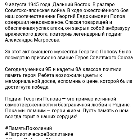
9 августа 1945 года. Дальний Восток. В разгаре
Советско-японская война. В ходе ожесточённого боя
наш соотечественник Георгий Евдокимович Попов
совершил невозможное. Спасая товарищей и
обеспечивая успех атаки, он закрыл собой амбразуру
вражеского дзота, повторив легендарный подвиг
Александра Матросова.
За этот акт высшего мужества Георгию Попову было
посмертно присвоено звание Героя Советского Союза.
Сегодня ученики 9Б и кадеты 8А классов почтили
память героя. Ребята возложили цветы к
мемориальной доске, вспомнив о цене, которой была
достигнута победа.
Подвиг Георгия Попова — это пример истинной
самоотверженности и безграничной любви к Родине.
Пока мы помним — герои живы. Пусть память о нем
всегда горит в наших сердцах!
#ПамятьПоколений
#ПатриотическоеВоспитание