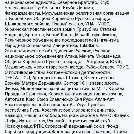
национальное единство, Северное Братство, Клуб
Болельщиков Футбольного Клуба Динамо,
Файзрахманисты, Мусульманская религиозная организация
п. Боровский, Община Коренного Русского народа
Щелковского района, Правый сектор, УНА - УНСО,
Украинская повстанческая армия, Тризуб им. Степана
Бандеры, Братство, Белый Крест, Misanthropic division,
Религиозное объединение последователей инглиизма,
Народная Социальная Инициатива, TulaSkins,
Этнополитическое объединение Русские, Русское
национальное объединение Атака, Мечеть Мирмамеда,
Община Коренного Русского народа г. Астрахани, ВОЛЯ,
Меджлис крымскотатарского народа, Рубеж Севера, ТОЙС,
О противодействии экстремистской деятельности,
РЕВТАТПОД, Артподготовка, Штольц, В честь иконы
Божией Матери Державная, Сектор 16, Независимость,
Фирма, Молодежная правозащитная группа МПГ, Курсом
Правды и Единения, Каракольская инициативная группа,
Автоград Крю, Союз Славянских Сил Руси, Алля-Аят,
Благотворительный пансионат Ак Умут, Русская
республика Русь, Арестантское уголовное единство,
Башкорт, Нация и свобода, Нация и свобода, W.H.С., Фалунь
Дафа, Иртыш Ultras, Русский Патриотический клуб-
Новокузнецк/РПК, Сибирский державный союз, Фонд
борьбы с коррупцией, Фонд защиты прав граждан, Штабы