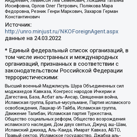
Андреевич, Левинсон Лев Семенович, Локшина Татьяна
Иосифовна, Орлов Олег Петрович, Полякова Мара
Федоровна, Резник Генри Маркович, Захаров Герман
Константинович
Источник:
http://unro.minjust.ru/NKOForeignAgent.aspx
данные на
24.03.2022
* Единый федеральный список организаций, в
том числе иностранных и международных
организаций, признанных в соответствии с
законодательством Российской Федерации
террористическими:
Высший военный Маджлисуль Шура Объединенных сил
моджахедов Кавказа, Конгресс народов Ичкерии и
Дагестана, База, Асбат аль-Ансар, Священная война,
Исламская группа, Братья-мусульмане, Партия исламского
освобождения, Лашкар-И-Тайба, Исламская группа,
Движение Талибан, Исламская партия Туркестана,
Общество социальных реформ, Общество возрождения
исламского наследия, Дом двух святых, Джунд аш-Шам,
Исламский джихад, Аль-Каида, Имарат Кавказ, АБТО,
Правый сектор, Исламское государство, Джабха аль-