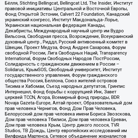
Бёлля, Stichting Bellingcat, Bellingcat Ltd, The Insider, Институт
правовой инициативы Центральной и Восточной Европы,
Фонд Открытой Эстонии, Calvert 22 Foundation, Канадский
украинский конгресс, Институт Макдональда-Лорье,
Украинская национальная федерация Канады,
Декабристы, Международный научный центр им Вудро
Вильсона, Свободная пресса, Возрождение, Всеукраинский
духовный центр , Риддл, Русский антивоенный комитет в
Швеции, Проект Медуза, Фонд Андрея Сахарова, Форум
свободной России, Лига Свободных Наций, Transparеncy
International, Форум Свободных Народов ПостРоссии,
Солидарность с гражданским движением в России –
Solidarus, КрымSOS, Свободный университет, Институт
государственного управления, Форум гражданского
общества Россия, Беллона, Союз жителей островов
Тисима и Хабомаи, Съезд народных депутатов, Гринпис
Интернешнл, Фонд борьбы с коррупцией Инк, Завет
церквей TCCN, Агора, Всемирный фонд природы, BDR
Novaja Gazeta-Europe, Алтай проект, Образовательный дом
прав человека Чернигов, Фонд Дом Прав Человека,
Белорусский дом прав человека имени Бориса Звозскова,
Дом прав человека Тбилиси, Дом прав человека Ереван,
Дом прав человека Крым, Центр дикого лосося, TVR
Studios, ТВ Дождь, Центр европейских исследований им
Вилфрида Мартенса, Сетевое объединение журналистов