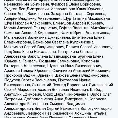
Рачинский Ян Збигневич, Жемкова Елена Борисовна,
Гудков Лев Дмитриевич, Илларионова Юлия Юрьевна,
Саранг Анна Васильевна, Захарова Светлана Сергеевна,
Аверин Владимир Анатольевич, Щур Татьяна Михайловна,
Щур Николай Алексеевич, Блинушов Андрей Юрьевич,
Мосин Алексей Геннадьевич, Гефтер Валентин Михайлович,
Симонов Алексей Кириллович, Флиге Ирина Анатольевна,
Мельникова Валентина Дмитриевна, Вититинова Елена
Владимировна, Баженова Светлана Куприяновна,
Максимов Сергей Владимирович, Беляев Сергей Иванович,
Голубева Елена Николаевна, Ганнушкина Светлана
Алексеевна, Закс Елена Владимировна, Буртина Елена
Юрьевна, Гендель Людмила Залмановна, Кокорина
Екатерина Алексеевна, Шуманов Илья Вячеславович,
Арапова Галина Юрьевна, Свечников Анатолий Мариевич,
Прохоров Вадим Юрьевич, Шахова Елена Владимировна,
Подузов Сергей Васильевич, Протасова Ирина
Вячеславовна, Литинский Леонид Борисович, Лукашевский
Сергей Маркович, Бахмин Вячеслав Иванович, Шабад
Анатолий Ефимович, Сухих Дарья Николаевна, Орлов Олег
Петрович, Добровольская Анна Дмитриевна, Королева
Александра Евгеньевна, Смирнов Владимир
Александрович, Вицин Сергей Ефимович, Золотухин Борис
Андреевич, Левинсон Лев Семенович, Локшина Татьяна