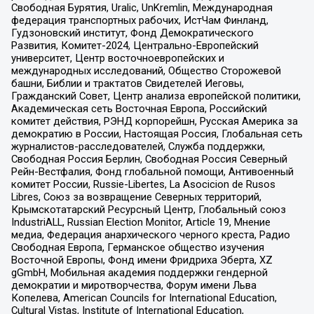
Свободная Бурятия, Uralic, UnKremlin, Международная
федерация транспортных рабочих, ИстЧам Финланд,
Гудзоновский институт, Фонд Демократического
Развития, Комитет-2024, Центрально-Европейский
университет, Центр восточноевропейских и
международных исследований, Общество Сторожевой
башни, Библии и трактатов Свидетелей Иеговы,
Гражданский Совет, Центр анализа европейской политики,
Академическая сеть Восточная Европа, Российский
комитет действия, РЭНД корпорейшн, Русская Америка за
демократию в России, Настоящая Россия, Глобальная сеть
журналистов-расследователей, Служба поддержки,
Свободная Россия Берлин, Свободная Россия Северный
Рейн-Вестфалия, Фонд глобальной помощи, Антивоенный
комитет России, Russie-Libertes, La Asocicion de Rusos
Libres, Союз за возвращение Северных территорий,
Крымскотатарский Ресурсный Центр, Глобальный союз
IndustriALL, Russian Election Monitor, Article 19, Мнение
медиа, Федерация анархического черного креста, Радио
Свободная Европа, Германское общество изучения
Восточной Европы, Фонд имени Фридриха Эберта, XZ
gGmbH, Мобильная академия поддержки гендерной
демократии и миротворчества, Форум имени Льва
Копелева, American Councils for International Education,
Cultural Vistas, Institute of International Education,