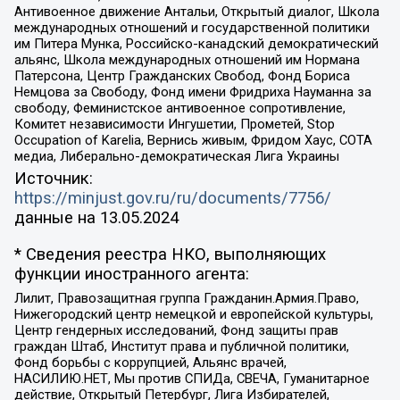
Антивоенное движение Антальи, Открытый диалог, Школа
международных отношений и государственной политики
им Питера Мунка, Российско-канадский демократический
альянс, Школа международных отношений им Нормана
Патерсона, Центр Гражданских Свобод, Фонд Бориса
Немцова за Свободу, Фонд имени Фридриха Науманна за
свободу, Феминистское антивоенное сопротивление,
Комитет независимости Ингушетии, Прометей, Stop
Occupation of Karelia, Вернись живым, Фридом Хаус, СОТА
медиа, Либерально-демократическая Лига Украины
Источник:
https://minjust.gov.ru/ru/documents/7756/
данные на
13.05.2024
* Сведения реестра НКО, выполняющих
функции иностранного агента:
Лилит, Правозащитная группа Гражданин.Армия.Право,
Нижегородский центр немецкой и европейской культуры,
Центр гендерных исследований, Фонд защиты прав
граждан Штаб, Институт права и публичной политики,
Фонд борьбы с коррупцией, Альянс врачей,
НАСИЛИЮ.НЕТ, Мы против СПИДа, СВЕЧА, Гуманитарное
действие, Открытый Петербург, Лига Избирателей,