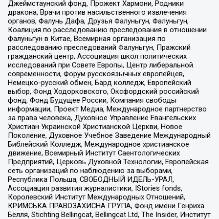
Джеймстаунский фонд, Прожект Хармони, Родники
дракона, Врачи против насильственного извлечения
органов, Фалунь Дафа, Друзья Фалуньгун, Фалуньгун,
Коалиция по расследованию преследования в отношении
Фалуньгун в Китае, Всемирная организация по
расследованию преследований Фалуньгун, Пражский
гражданский центр, Ассоциация школ политических
исследований при Совете Европы, Центр либеральной
современности, Форум русскоязычных европейцев,
Немецко-русский обмен, Бард колледж, Европейский
выбор, Фонд Ходорковского, Оксфордский российский
фонд, Фонд Будущее России, Компания свободы
информации, Проект Медиа, Международное партнерство
за права человека, Духовное Управление Евангельских
Христиан Украинской Христианской Церкви, Новое
Поколение, Духовное Учебное Заведение Международный
Библейский Колледж, Международное христианское
движение, Всемирный Институт Саентологических
Предприятий, Церковь Духовной Технологии, Европейская
сеть организаций по наблюдению за выборами,
Республика Польша, СВОБОДНЫЙ ИДЕЛЬ-УРАЛ,
Ассоциация развития журналистики, IStories fonds,
Королевский Институт Международных Отношений,
КРИМСЬКА ПРАВОЗАХИСНА ГРУПА, Фонд имени Генриха
Бёлля, Stichting Bellingcat, Bellingcat Ltd, The Insider, Институт