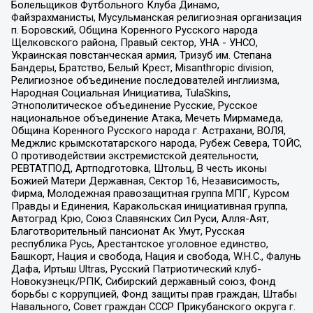
Болельщиков Футбольного Клуба Динамо,
Файзрахманисты, Мусульманская религиозная организация
п. Боровский, Община Коренного Русского народа
Щелковского района, Правый сектор, УНА - УНСО,
Украинская повстанческая армия, Тризуб им. Степана
Бандеры, Братство, Белый Крест, Misanthropic division,
Религиозное объединение последователей инглиизма,
Народная Социальная Инициатива, TulaSkins,
Этнополитическое объединение Русские, Русское
национальное объединение Атака, Мечеть Мирмамеда,
Община Коренного Русского народа г. Астрахани, ВОЛЯ,
Меджлис крымскотатарского народа, Рубеж Севера, ТОЙС,
О противодействии экстремистской деятельности,
РЕВТАТПОД, Артподготовка, Штольц, В честь иконы
Божией Матери Державная, Сектор 16, Независимость,
Фирма, Молодежная правозащитная группа МПГ, Курсом
Правды и Единения, Каракольская инициативная группа,
Автоград Крю, Союз Славянских Сил Руси, Алля-Аят,
Благотворительный пансионат Ак Умут, Русская
республика Русь, Арестантское уголовное единство,
Башкорт, Нация и свобода, Нация и свобода, W.H.С., Фалунь
Дафа, Иртыш Ultras, Русский Патриотический клуб-
Новокузнецк/РПК, Сибирский державный союз, Фонд
борьбы с коррупцией, Фонд защиты прав граждан, Штабы
Навального, Совет граждан СССР Прикубанского округа г.