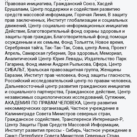
Правовая инициатива, Гражданский Союз, Хасдей
Ерушалаим, Центр поддержки и содействия развитию
средств массовой информации, Горячая Линия, В защиту
прав заключенных, Институт глобализации и социальных
движений, Центр социально-информационных инициатив
Действие, Благотворительный фонд охраны здоровья и
защиты прав граждан, Благотворительный фонд помощи
осужденным и их семьям, Фонд Тольятти, Новое время,
Серебряная тайга, Так-Так-Так, Сова, центр Анна, Проект
Апрель, Самарская губерния, Эра здоровья, Мемориал,
Аналитический Центр Юрия Левады, Издательство Парк
Гагарина, Фонд имени Андрея Рылькова, Сфера, Центр
СИБАЛЬТ, Уральская правозащитная группа, Женщины
Евразии, Институт прав человека, Фонд защиты гласности,
Российский исследовательский центр по правам человека,
Дальневосточный центр развития гражданских инициатив
и социального партнерства, Гражданское действие, Центр
независимых социологических исследований, Сутяжник,
АКАДЕМИЯ ПО ПРАВАМ ЧЕЛОВЕКА, Центр развития
некоммерческих организаций, Частное учреждение в
Калининграде Совета Министров северных стран,
Гражданское содействие, Трансперенси Интернешнл-Р,
Центр Защиты Прав Средств Массовой Информации,
Институт развития прессы - Сибирь, Частное учреждение в
Санкт-Петербурге Совета Министров Северных Стран,