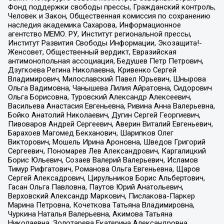
Фонд поддержки свободы прессы, Гражданский контроль,
Человек и Закон, Общественная комиссия по сохранению
наследия академика Сахарова, Информационное
агентство МЕМО. РУ, Институт региональной прессы,
Институт Развития Свободы Информации, Экозащита!-
Женсовет, Общественный вердикт, Евразийская
антимонопольная ассоциация, Бедушев Петр Петрович,
Дзугкоева Регина Николаевна, Кривенко Сергей
Владимирович, Милославский Павел Юрьевич, Шнырова
Ольга Вадимовна, Чанышева Лилия Айратовна, Сидорович
Ольга Борисовна, Туровский Александр Алексеевич,
Васильева Анастасия Евгеньевна, Ривина Анна Валерьевна,
Бойко Анатолий Николаевич, Дугин Сергей Георгиевич,
Пивоваров Андрей Сергеевич, Аверин Виталий Евгеньевич,
Барахоев Магомед Бекханович, Шарипков Олег
Викторович, Мошель Ирина Ароновна, Шведов Григорий
Сергеевич, Пономарев Лев Александрович, Каргалицкий
Борис Юльевич, Созаев Валерий Валерьевич, Исламов
Тимур Рифгатович, Романова Ольга Евгеньевна, Щаров
Сергей Алексадрович, Цирульников Борис Альбертович,
Гасан Ольга Павловна, Паутов Юрий Анатольевич,
Верховский Александр Маркович, Пислакова-Паркер
Марина Петровна, Кочеткова Татьяна Владимировна,
Чуркина Наталья Валерьевна, Акимова Татьяна
Николаевна, Золотарева Екатерина Александровна,