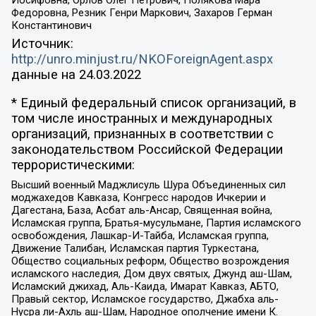
Иосифовна, Орлов Олег Петрович, Полякова Мара
Федоровна, Резник Генри Маркович, Захаров Герман
Константинович
Источник:
http://unro.minjust.ru/NKOForeignAgent.aspx
данные на
24.03.2022
* Единый федеральный список организаций, в
том числе иностранных и международных
организаций, признанных в соответствии с
законодательством Российской Федерации
террористическими:
Высший военный Маджлисуль Шура Объединенных сил
моджахедов Кавказа, Конгресс народов Ичкерии и
Дагестана, База, Асбат аль-Ансар, Священная война,
Исламская группа, Братья-мусульмане, Партия исламского
освобождения, Лашкар-И-Тайба, Исламская группа,
Движение Талибан, Исламская партия Туркестана,
Общество социальных реформ, Общество возрождения
исламского наследия, Дом двух святых, Джунд аш-Шам,
Исламский джихад, Аль-Каида, Имарат Кавказ, АБТО,
Правый сектор, Исламское государство, Джабха аль-
Нусра ли-Ахль аш-Шам, Народное ополчение имени К.