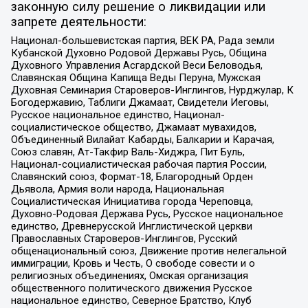
законную силу решение о ликвидации или
запрете деятельности:
Национал-большевистская партия, ВЕК РА, Рада земли
Кубанской Духовно Родовой Державы Русь, Община
Духовного Управления Асгардской Веси Беловодья,
Славянская Община Капища Веды Перуна, Мужская
Духовная Семинария Староверов-Инглингов, Нурджулар, К
Богодержавию, Таблиги Джамаат, Свидетели Иеговы,
Русское национальное единство, Национал-
социалистическое общество, Джамаат мувахидов,
Объединенный Вилайат Кабарды, Балкарии и Карачая,
Союз славян, Ат-Такфир Валь-Хиджра, Пит Буль,
Национал-социалистическая рабочая партия России,
Славянский союз, Формат-18, Благородный Орден
Дьявола, Армия воли народа, Национальная
Социалистическая Инициатива города Череповца,
Духовно-Родовая Держава Русь, Русское национальное
единство, Древнерусской Инглистической церкви
Православных Староверов-Инглингов, Русский
общенациональный союз, Движение против нелегальной
иммиграции, Кровь и Честь, О свободе совести и о
религиозных объединениях, Омская организация
общественного политического движения Русское
национальное единство, Северное Братство, Клуб