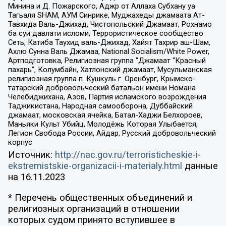
Минина и Д. Пожарского, Аджр от Аллаха Субхану уа
Тагьаля SHAM, АУМ Синрике, Муджахеды джамаата Ат-
Тавхида Валь-Джихад, Чистопольский Джамаат, Рохнамо
ба суи давлати исломи, Террористическое сообщество
Сеть, Катиба Таухид валь-Джихад, Хайят Тахрир аш-Шам,
Ахлю Сунна Валь Джамаа, National Socialism/White Power,
Артподготовка, Религиозная группа “Джамаат “Красный
пахарь”, Колумбайн, Хатлонский джамаат, Мусульманская
религиозная группа п. Кушкуль г. Оренбург, Крымско-
татарский добровольческий батальон имени Номана
Челебиджихана, Азов, Партия исламского возрождения
Таджикистана, Народная самооборона, Дуббайский
джамаат, московская ячейка, Батал-Хаджи Белхороев,
Маньяки Культ Убийц, Молодёжь Которая Улыбается,
Легион Свобода России, Айдар, Русский добровольческий
корпус
Источник:
http://nac.gov.ru/terroristicheskie-i-
ekstremistskie-organizacii-i-materialy.html
данные
на
16.11.2023
* Перечень общественных объединений и
религиозных организаций в отношении
которых судом принято вступившее в