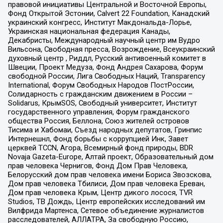
правовой инициативы Центральной и Восточной Европы,
Фонд Открытой Эстонии, Calvert 22 Foundation, Канадский
украинский конгресс, Институт Макдональда-Лорье,
Украинская национальная федерация Канады,
Декабристы, Международный научный центр им Вудро
Вильсона, Свободная пресса, Возрождение, Всеукраинский
духовный центр , Риддл, Русский антивоенный комитет в
Швеции, Проект Медуза, Фонд Андрея Сахарова, Форум
свободной России, Лига Свободных Наций, Transparеncy
International, Форум Свободных Народов ПостРоссии,
Солидарность с гражданским движением в России –
Solidarus, КрымSOS, Свободный университет, Институт
государственного управления, Форум гражданского
общества Россия, Беллона, Союз жителей островов
Тисима и Хабомаи, Съезд народных депутатов, Гринпис
Интернешнл, Фонд борьбы с коррупцией Инк, Завет
церквей TCCN, Агора, Всемирный фонд природы, BDR
Novaja Gazeta-Europe, Алтай проект, Образовательный дом
прав человека Чернигов, Фонд Дом Прав Человека,
Белорусский дом прав человека имени Бориса Звозскова,
Дом прав человека Тбилиси, Дом прав человека Ереван,
Дом прав человека Крым, Центр дикого лосося, TVR
Studios, ТВ Дождь, Центр европейских исследований им
Вилфрида Мартенса, Сетевое объединение журналистов
расследователей, АЛЛАТРА, За свободную Россию,