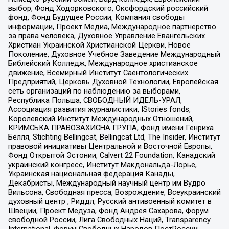
выбор, Фонд Ходорковского, Оксфордский российский
фонд, Фонд Будущее России, Компания свободы
информации, Проект Медиа, Международное партнерство
за права человека, Духовное Управление Евангельских
Христиан Украинской Христианской Церкви, Новое
Поколение, Духовное Учебное Заведение Международный
Библейский Колледж, Международное христианское
движение, Всемирный Институт Саентологических
Предприятий, Церковь Духовной Технологии, Европейская
сеть организаций по наблюдению за выборами,
Республика Польша, СВОБОДНЫЙ ИДЕЛЬ-УРАЛ,
Ассоциация развития журналистики, IStories fonds,
Королевский Институт Международных Отношений,
КРИМСЬКА ПРАВОЗАХИСНА ГРУПА, Фонд имени Генриха
Бёлля, Stichting Bellingcat, Bellingcat Ltd, The Insider, Институт
правовой инициативы Центральной и Восточной Европы,
Фонд Открытой Эстонии, Calvert 22 Foundation, Канадский
украинский конгресс, Институт Макдональда-Лорье,
Украинская национальная федерация Канады,
Декабристы, Международный научный центр им Вудро
Вильсона, Свободная пресса, Возрождение, Всеукраинский
духовный центр , Риддл, Русский антивоенный комитет в
Швеции, Проект Медуза, Фонд Андрея Сахарова, Форум
свободной России, Лига Свободных Наций, Transparеncy
International, Форум Свободных Народов ПостРоссии,