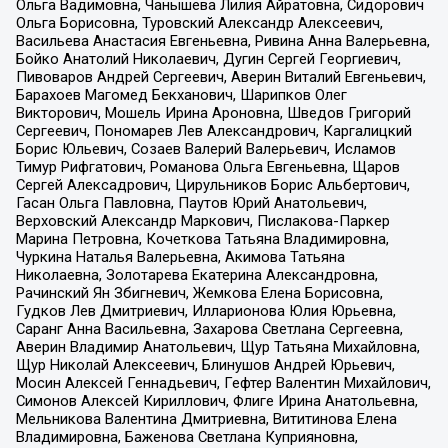
Ольга Вадимовна, Чанышева Лилия Айратовна, Сидорович
Ольга Борисовна, Туровский Александр Алексеевич,
Васильева Анастасия Евгеньевна, Ривина Анна Валерьевна,
Бойко Анатолий Николаевич, Дугин Сергей Георгиевич,
Пивоваров Андрей Сергеевич, Аверин Виталий Евгеньевич,
Барахоев Магомед Бекханович, Шарипков Олег
Викторович, Мошель Ирина Ароновна, Шведов Григорий
Сергеевич, Пономарев Лев Александрович, Каргалицкий
Борис Юльевич, Созаев Валерий Валерьевич, Исламов
Тимур Рифгатович, Романова Ольга Евгеньевна, Щаров
Сергей Алексадрович, Цирульников Борис Альбертович,
Гасан Ольга Павловна, Паутов Юрий Анатольевич,
Верховский Александр Маркович, Пислакова-Паркер
Марина Петровна, Кочеткова Татьяна Владимировна,
Чуркина Наталья Валерьевна, Акимова Татьяна
Николаевна, Золотарева Екатерина Александровна,
Рачинский Ян Збигневич, Жемкова Елена Борисовна,
Гудков Лев Дмитриевич, Илларионова Юлия Юрьевна,
Саранг Анна Васильевна, Захарова Светлана Сергеевна,
Аверин Владимир Анатольевич, Щур Татьяна Михайловна,
Щур Николай Алексеевич, Блинушов Андрей Юрьевич,
Мосин Алексей Геннадьевич, Гефтер Валентин Михайлович,
Симонов Алексей Кириллович, Флиге Ирина Анатольевна,
Мельникова Валентина Дмитриевна, Вититинова Елена
Владимировна, Баженова Светлана Куприяновна,