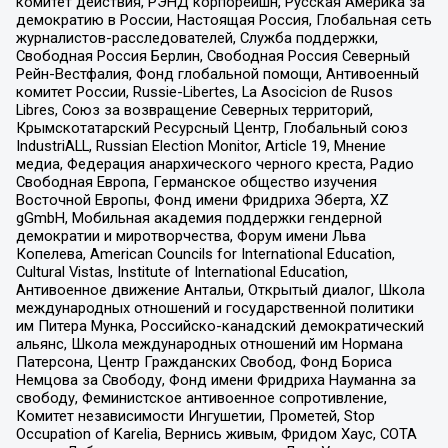
комитет действия, РЭНД корпорейшн, Русская Америка за
демократию в России, Настоящая Россия, Глобальная сеть
журналистов-расследователей, Служба поддержки,
Свободная Россия Берлин, Свободная Россия Северный
Рейн-Вестфалия, Фонд глобальной помощи, Антивоенный
комитет России, Russie-Libertes, La Asocicion de Rusos
Libres, Союз за возвращение Северных территорий,
Крымскотатарский Ресурсный Центр, Глобальный союз
IndustriALL, Russian Election Monitor, Article 19, Мнение
медиа, Федерация анархического черного креста, Радио
Свободная Европа, Германское общество изучения
Восточной Европы, Фонд имени Фридриха Эберта, XZ
gGmbH, Мобильная академия поддержки гендерной
демократии и миротворчества, Форум имени Льва
Копелева, American Councils for International Education,
Cultural Vistas, Institute of International Education,
Антивоенное движение Антальи, Открытый диалог, Школа
международных отношений и государственной политики
им Питера Мунка, Российско-канадский демократический
альянс, Школа международных отношений им Нормана
Патерсона, Центр Гражданских Свобод, Фонд Бориса
Немцова за Свободу, Фонд имени Фридриха Науманна за
свободу, Феминистское антивоенное сопротивление,
Комитет независимости Ингушетии, Прометей, Stop
Occupation of Karelia, Вернись живым, Фридом Хаус, СОТА