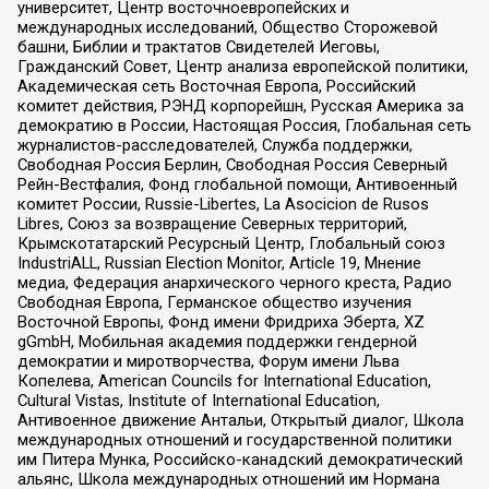
университет, Центр восточноевропейских и
международных исследований, Общество Сторожевой
башни, Библии и трактатов Свидетелей Иеговы,
Гражданский Совет, Центр анализа европейской политики,
Академическая сеть Восточная Европа, Российский
комитет действия, РЭНД корпорейшн, Русская Америка за
демократию в России, Настоящая Россия, Глобальная сеть
журналистов-расследователей, Служба поддержки,
Свободная Россия Берлин, Свободная Россия Северный
Рейн-Вестфалия, Фонд глобальной помощи, Антивоенный
комитет России, Russie-Libertes, La Asocicion de Rusos
Libres, Союз за возвращение Северных территорий,
Крымскотатарский Ресурсный Центр, Глобальный союз
IndustriALL, Russian Election Monitor, Article 19, Мнение
медиа, Федерация анархического черного креста, Радио
Свободная Европа, Германское общество изучения
Восточной Европы, Фонд имени Фридриха Эберта, XZ
gGmbH, Мобильная академия поддержки гендерной
демократии и миротворчества, Форум имени Льва
Копелева, American Councils for International Education,
Cultural Vistas, Institute of International Education,
Антивоенное движение Антальи, Открытый диалог, Школа
международных отношений и государственной политики
им Питера Мунка, Российско-канадский демократический
альянс, Школа международных отношений им Нормана