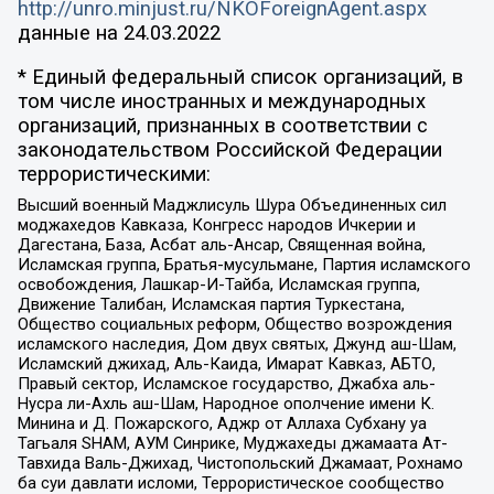
http://unro.minjust.ru/NKOForeignAgent.aspx
данные на
24.03.2022
* Единый федеральный список организаций, в
том числе иностранных и международных
организаций, признанных в соответствии с
законодательством Российской Федерации
террористическими:
Высший военный Маджлисуль Шура Объединенных сил
моджахедов Кавказа, Конгресс народов Ичкерии и
Дагестана, База, Асбат аль-Ансар, Священная война,
Исламская группа, Братья-мусульмане, Партия исламского
освобождения, Лашкар-И-Тайба, Исламская группа,
Движение Талибан, Исламская партия Туркестана,
Общество социальных реформ, Общество возрождения
исламского наследия, Дом двух святых, Джунд аш-Шам,
Исламский джихад, Аль-Каида, Имарат Кавказ, АБТО,
Правый сектор, Исламское государство, Джабха аль-
Нусра ли-Ахль аш-Шам, Народное ополчение имени К.
Минина и Д. Пожарского, Аджр от Аллаха Субхану уа
Тагьаля SHAM, АУМ Синрике, Муджахеды джамаата Ат-
Тавхида Валь-Джихад, Чистопольский Джамаат, Рохнамо
ба суи давлати исломи, Террористическое сообщество