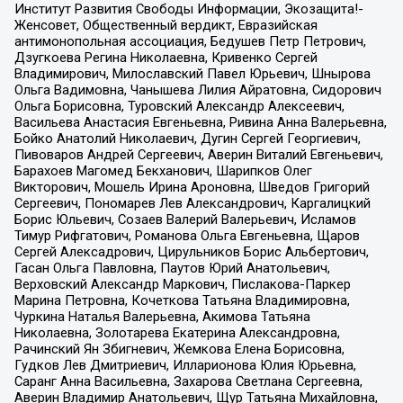
Институт Развития Свободы Информации, Экозащита!-
Женсовет, Общественный вердикт, Евразийская
антимонопольная ассоциация, Бедушев Петр Петрович,
Дзугкоева Регина Николаевна, Кривенко Сергей
Владимирович, Милославский Павел Юрьевич, Шнырова
Ольга Вадимовна, Чанышева Лилия Айратовна, Сидорович
Ольга Борисовна, Туровский Александр Алексеевич,
Васильева Анастасия Евгеньевна, Ривина Анна Валерьевна,
Бойко Анатолий Николаевич, Дугин Сергей Георгиевич,
Пивоваров Андрей Сергеевич, Аверин Виталий Евгеньевич,
Барахоев Магомед Бекханович, Шарипков Олег
Викторович, Мошель Ирина Ароновна, Шведов Григорий
Сергеевич, Пономарев Лев Александрович, Каргалицкий
Борис Юльевич, Созаев Валерий Валерьевич, Исламов
Тимур Рифгатович, Романова Ольга Евгеньевна, Щаров
Сергей Алексадрович, Цирульников Борис Альбертович,
Гасан Ольга Павловна, Паутов Юрий Анатольевич,
Верховский Александр Маркович, Пислакова-Паркер
Марина Петровна, Кочеткова Татьяна Владимировна,
Чуркина Наталья Валерьевна, Акимова Татьяна
Николаевна, Золотарева Екатерина Александровна,
Рачинский Ян Збигневич, Жемкова Елена Борисовна,
Гудков Лев Дмитриевич, Илларионова Юлия Юрьевна,
Саранг Анна Васильевна, Захарова Светлана Сергеевна,
Аверин Владимир Анатольевич, Щур Татьяна Михайловна,