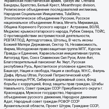
Украинская повстанческая армия, Тризуб им. Степана
Бандеры, Братство, Белый Крест, Misanthropic division,
Религиозное объединение последователей инглиизма,
Народная Социальная Инициатива, TulaSkins,
Этнополитическое объединение Русские, Русское
национальное объединение Атака, Мечеть Мирмамеда,
Община Коренного Русского народа г. Астрахани, ВОЛЯ,
Меджлис крымскотатарского народа, Рубеж Севера, ТОЙС,
О противодействии экстремистской деятельности,
РЕВТАТПОД, Артподготовка, Штольц, В честь иконы
Божией Матери Державная, Сектор 16, Независимость,
Фирма, Молодежная правозащитная группа МПГ, Курсом
Правды и Единения, Каракольская инициативная группа,
Автоград Крю, Союз Славянских Сил Руси, Алля-Аят,
Благотворительный пансионат Ак Умут, Русская
республика Русь, Арестантское уголовное единство,
Башкорт, Нация и свобода, Нация и свобода, W.H.С., Фалунь
Дафа, Иртыш Ultras, Русский Патриотический клуб-
Новокузнецк/РПК, Сибирский державный союз, Фонд
борьбы с коррупцией, Фонд защиты прав граждан, Штабы
Навального, Совет граждан СССР Прикубанского округа г.
Краснодара, Мужское государство, Народное
объединение русского движения, Народное движение
Адат, Народный совет граждан РСФСР СССР
Архангельской области, Проект Штурм, Граждане СССР,