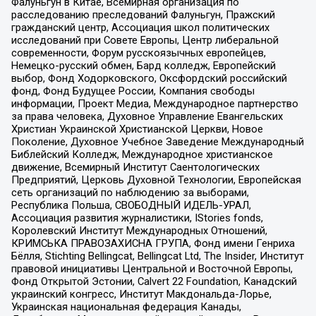
Фалуньгун в Китае, Всемирная организация по
расследованию преследований Фалуньгун, Пражский
гражданский центр, Ассоциация школ политических
исследований при Совете Европы, Центр либеральной
современности, Форум русскоязычных европейцев,
Немецко-русский обмен, Бард колледж, Европейский
выбор, Фонд Ходорковского, Оксфордский российский
фонд, Фонд Будущее России, Компания свободы
информации, Проект Медиа, Международное партнерство
за права человека, Духовное Управление Евангельских
Христиан Украинской Христианской Церкви, Новое
Поколение, Духовное Учебное Заведение Международный
Библейский Колледж, Международное христианское
движение, Всемирный Институт Саентологических
Предприятий, Церковь Духовной Технологии, Европейская
сеть организаций по наблюдению за выборами,
Республика Польша, СВОБОДНЫЙ ИДЕЛЬ-УРАЛ,
Ассоциация развития журналистики, IStories fonds,
Королевский Институт Международных Отношений,
КРИМСЬКА ПРАВОЗАХИСНА ГРУПА, Фонд имени Генриха
Бёлля, Stichting Bellingcat, Bellingcat Ltd, The Insider, Институт
правовой инициативы Центральной и Восточной Европы,
Фонд Открытой Эстонии, Calvert 22 Foundation, Канадский
украинский конгресс, Институт Макдональда-Лорье,
Украинская национальная федерация Канады,