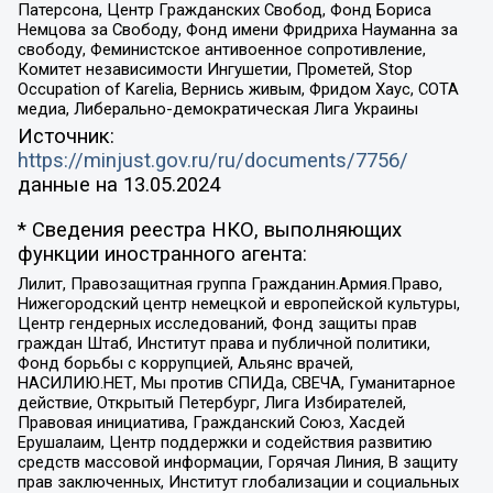
Патерсона, Центр Гражданских Свобод, Фонд Бориса
Немцова за Свободу, Фонд имени Фридриха Науманна за
свободу, Феминистское антивоенное сопротивление,
Комитет независимости Ингушетии, Прометей, Stop
Occupation of Karelia, Вернись живым, Фридом Хаус, СОТА
медиа, Либерально-демократическая Лига Украины
Источник:
https://minjust.gov.ru/ru/documents/7756/
данные на
13.05.2024
* Сведения реестра НКО, выполняющих
функции иностранного агента:
Лилит, Правозащитная группа Гражданин.Армия.Право,
Нижегородский центр немецкой и европейской культуры,
Центр гендерных исследований, Фонд защиты прав
граждан Штаб, Институт права и публичной политики,
Фонд борьбы с коррупцией, Альянс врачей,
НАСИЛИЮ.НЕТ, Мы против СПИДа, СВЕЧА, Гуманитарное
действие, Открытый Петербург, Лига Избирателей,
Правовая инициатива, Гражданский Союз, Хасдей
Ерушалаим, Центр поддержки и содействия развитию
средств массовой информации, Горячая Линия, В защиту
прав заключенных, Институт глобализации и социальных