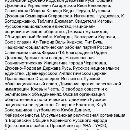
Кубанской Духовно Родовой Державы Русь, Община
Духовного Управления Асгардской Веси Беловодья,
Славянская Община Капища Веды Перуна, Мужская
Духовная Семинария Староверов-Инглингов, Нурджулар, К
Богодержавию, Таблиги Джамаат, Свидетели Иеговы,
Русское национальное единство, Национал-
социалистическое общество, Джамаат мувахидов,
Объединенный Вилайат Кабарды, Балкарии и Карачая,
Союз славян, Ат-Такфир Валь-Хиджра, Пит Буль,
Национал-социалистическая рабочая партия России,
Славянский союз, Формат-18, Благородный Орден
Дьявола, Армия воли народа, Национальная
Социалистическая Инициатива города Череповца,
Духовно-Родовая Держава Русь, Русское национальное
единство, Древнерусской Инглистической церкви
Православных Староверов-Инглингов, Русский
общенациональный союз, Движение против нелегальной
иммиграции, Кровь и Честь, О свободе совести и о
религиозных объединениях, Омская организация
общественного политического движения Русское
национальное единство, Северное Братство, Клуб
Болельщиков Футбольного Клуба Динамо,
Файзрахманисты, Мусульманская религиозная организация
п. Боровский, Община Коренного Русского народа
Щелковского района, Правый сектор, УНА - УНСО,