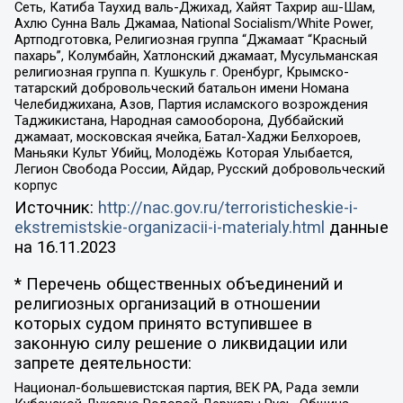
Сеть, Катиба Таухид валь-Джихад, Хайят Тахрир аш-Шам,
Ахлю Сунна Валь Джамаа, National Socialism/White Power,
Артподготовка, Религиозная группа “Джамаат “Красный
пахарь”, Колумбайн, Хатлонский джамаат, Мусульманская
религиозная группа п. Кушкуль г. Оренбург, Крымско-
татарский добровольческий батальон имени Номана
Челебиджихана, Азов, Партия исламского возрождения
Таджикистана, Народная самооборона, Дуббайский
джамаат, московская ячейка, Батал-Хаджи Белхороев,
Маньяки Культ Убийц, Молодёжь Которая Улыбается,
Легион Свобода России, Айдар, Русский добровольческий
корпус
Источник:
http://nac.gov.ru/terroristicheskie-i-
ekstremistskie-organizacii-i-materialy.html
данные
на
16.11.2023
* Перечень общественных объединений и
религиозных организаций в отношении
которых судом принято вступившее в
законную силу решение о ликвидации или
запрете деятельности:
Национал-большевистская партия, ВЕК РА, Рада земли