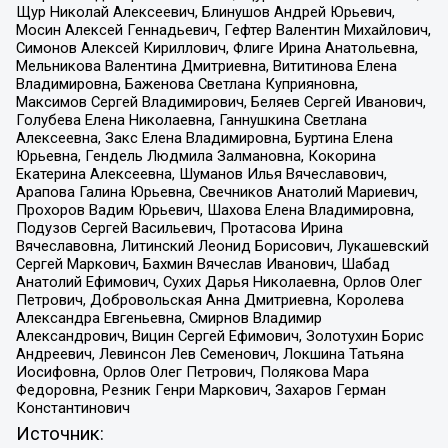
Щур Николай Алексеевич, Блинушов Андрей Юрьевич,
Мосин Алексей Геннадьевич, Гефтер Валентин Михайлович,
Симонов Алексей Кириллович, Флиге Ирина Анатольевна,
Мельникова Валентина Дмитриевна, Вититинова Елена
Владимировна, Баженова Светлана Куприяновна,
Максимов Сергей Владимирович, Беляев Сергей Иванович,
Голубева Елена Николаевна, Ганнушкина Светлана
Алексеевна, Закс Елена Владимировна, Буртина Елена
Юрьевна, Гендель Людмила Залмановна, Кокорина
Екатерина Алексеевна, Шуманов Илья Вячеславович,
Арапова Галина Юрьевна, Свечников Анатолий Мариевич,
Прохоров Вадим Юрьевич, Шахова Елена Владимировна,
Подузов Сергей Васильевич, Протасова Ирина
Вячеславовна, Литинский Леонид Борисович, Лукашевский
Сергей Маркович, Бахмин Вячеслав Иванович, Шабад
Анатолий Ефимович, Сухих Дарья Николаевна, Орлов Олег
Петрович, Добровольская Анна Дмитриевна, Королева
Александра Евгеньевна, Смирнов Владимир
Александрович, Вицин Сергей Ефимович, Золотухин Борис
Андреевич, Левинсон Лев Семенович, Локшина Татьяна
Иосифовна, Орлов Олег Петрович, Полякова Мара
Федоровна, Резник Генри Маркович, Захаров Герман
Константинович
Источник: