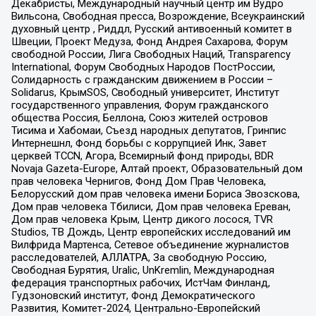
Декабристы, Международный научный центр им Вудро
Вильсона, Свободная пресса, Возрождение, Всеукраинский
духовный центр , Риддл, Русский антивоенный комитет в
Швеции, Проект Медуза, Фонд Андрея Сахарова, Форум
свободной России, Лига Свободных Наций, Transparеncy
International, Форум Свободных Народов ПостРоссии,
Солидарность с гражданским движением в России –
Solidarus, КрымSOS, Свободный университет, Институт
государственного управления, Форум гражданского
общества Россия, Беллона, Союз жителей островов
Тисима и Хабомаи, Съезд народных депутатов, Гринпис
Интернешнл, Фонд борьбы с коррупцией Инк, Завет
церквей TCCN, Агора, Всемирный фонд природы, BDR
Novaja Gazeta-Europe, Алтай проект, Образовательный дом
прав человека Чернигов, Фонд Дом Прав Человека,
Белорусский дом прав человека имени Бориса Звозскова,
Дом прав человека Тбилиси, Дом прав человека Ереван,
Дом прав человека Крым, Центр дикого лосося, TVR
Studios, ТВ Дождь, Центр европейских исследований им
Вилфрида Мартенса, Сетевое объединение журналистов
расследователей, АЛЛАТРА, За свободную Россию,
Свободная Бурятия, Uralic, UnKremlin, Международная
федерация транспортных рабочих, ИстЧам Финланд,
Гудзоновский институт, Фонд Демократического
Развития, Комитет-2024, Центрально-Европейский