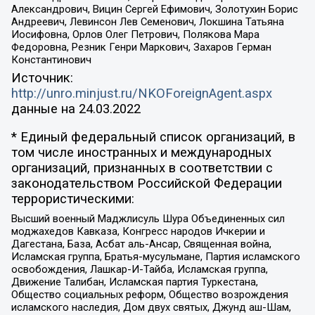
Александрович, Вицин Сергей Ефимович, Золотухин Борис
Андреевич, Левинсон Лев Семенович, Локшина Татьяна
Иосифовна, Орлов Олег Петрович, Полякова Мара
Федоровна, Резник Генри Маркович, Захаров Герман
Константинович
Источник:
http://unro.minjust.ru/NKOForeignAgent.aspx
данные на
24.03.2022
* Единый федеральный список организаций, в
том числе иностранных и международных
организаций, признанных в соответствии с
законодательством Российской Федерации
террористическими:
Высший военный Маджлисуль Шура Объединенных сил
моджахедов Кавказа, Конгресс народов Ичкерии и
Дагестана, База, Асбат аль-Ансар, Священная война,
Исламская группа, Братья-мусульмане, Партия исламского
освобождения, Лашкар-И-Тайба, Исламская группа,
Движение Талибан, Исламская партия Туркестана,
Общество социальных реформ, Общество возрождения
исламского наследия, Дом двух святых, Джунд аш-Шам,