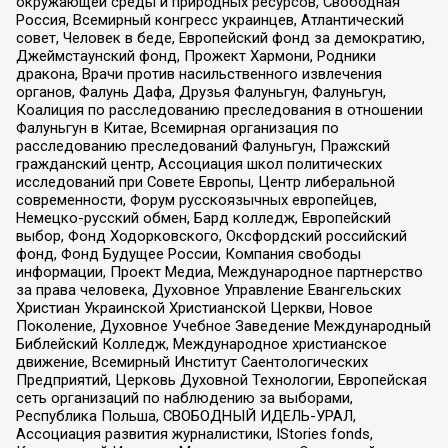
окружающей среды и природных ресурсов, Свободная
Россия, Всемирный конгресс украинцев, Атлантический
совет, Человек в беде, Европейский фонд за демократию,
Джеймстаунский фонд, Прожект Хармони, Родники
дракона, Врачи против насильственного извлечения
органов, Фалунь Дафа, Друзья Фалуньгун, Фалуньгун,
Коалиция по расследованию преследования в отношении
Фалуньгун в Китае, Всемирная организация по
расследованию преследований Фалуньгун, Пражский
гражданский центр, Ассоциация школ политических
исследований при Совете Европы, Центр либеральной
современности, Форум русскоязычных европейцев,
Немецко-русский обмен, Бард колледж, Европейский
выбор, Фонд Ходорковского, Оксфордский российский
фонд, Фонд Будущее России, Компания свободы
информации, Проект Медиа, Международное партнерство
за права человека, Духовное Управление Евангельских
Христиан Украинской Христианской Церкви, Новое
Поколение, Духовное Учебное Заведение Международный
Библейский Колледж, Международное христианское
движение, Всемирный Институт Саентологических
Предприятий, Церковь Духовной Технологии, Европейская
сеть организаций по наблюдению за выборами,
Республика Польша, СВОБОДНЫЙ ИДЕЛЬ-УРАЛ,
Ассоциация развития журналистики, IStories fonds,