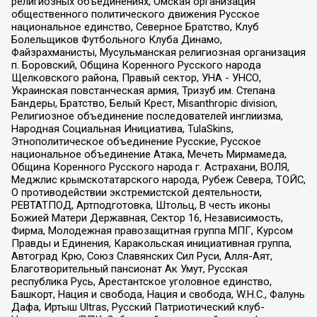
религиозных объединениях, Омская организация
общественного политического движения Русское
национальное единство, Северное Братство, Клуб
Болельщиков Футбольного Клуба Динамо,
Файзрахманисты, Мусульманская религиозная организация
п. Боровский, Община Коренного Русского народа
Щелковского района, Правый сектор, УНА - УНСО,
Украинская повстанческая армия, Тризуб им. Степана
Бандеры, Братство, Белый Крест, Misanthropic division,
Религиозное объединение последователей инглиизма,
Народная Социальная Инициатива, TulaSkins,
Этнополитическое объединение Русские, Русское
национальное объединение Атака, Мечеть Мирмамеда,
Община Коренного Русского народа г. Астрахани, ВОЛЯ,
Меджлис крымскотатарского народа, Рубеж Севера, ТОЙС,
О противодействии экстремистской деятельности,
РЕВТАТПОД, Артподготовка, Штольц, В честь иконы
Божией Матери Державная, Сектор 16, Независимость,
Фирма, Молодежная правозащитная группа МПГ, Курсом
Правды и Единения, Каракольская инициативная группа,
Автоград Крю, Союз Славянских Сил Руси, Алля-Аят,
Благотворительный пансионат Ак Умут, Русская
республика Русь, Арестантское уголовное единство,
Башкорт, Нация и свобода, Нация и свобода, W.H.С., Фалунь
Дафа, Иртыш Ultras, Русский Патриотический клуб-