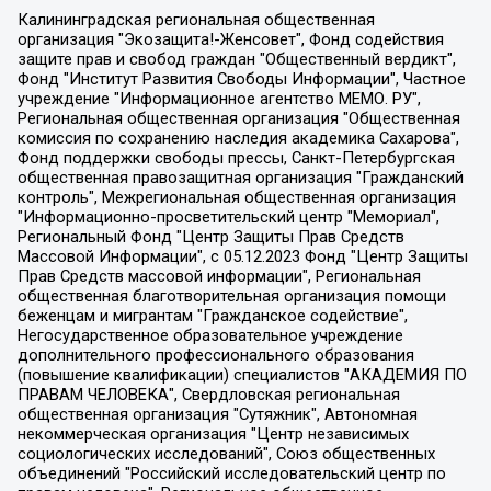
Калининградская региональная общественная организация "Экозащита!-Женсовет", Фонд содействия защите прав и свобод граждан "Общественный вердикт", Фонд "Институт Развития Свободы Информации", Частное учреждение "Информационное агентство МЕМО. РУ", Региональная общественная организация "Общественная комиссия по сохранению наследия академика Сахарова", Фонд поддержки свободы прессы, Санкт-Петербургская общественная правозащитная организация "Гражданский контроль", Межрегиональная общественная организация "Информационно-просветительский центр "Мемориал", Региональный Фонд "Центр Защиты Прав Средств Массовой Информации", с 05.12.2023 Фонд "Центр Защиты Прав Средств массовой информации", Региональная общественная благотворительная организация помощи беженцам и мигрантам "Гражданское содействие", Негосударственное образовательное учреждение дополнительного профессионального образования (повышение квалификации) специалистов "АКАДЕМИЯ ПО ПРАВАМ ЧЕЛОВЕКА", Свердловская региональная общественная организация "Сутяжник", Автономная некоммерческая организация "Центр независимых социологических исследований", Союз общественных объединений "Российский исследовательский центр по правам человека", Региональное общественное учреждение научно-информационный центр "МЕМОРИАЛ", Некоммерческая организация "Фонд защиты гласности", Автономная некоммерческая организация "Институт прав человека", Городская общественная организация "Екатеринбургское общество "МЕМОРИАЛ", Городская общественная организация "Рязанское историко-просветительское и правозащитное общество "Мемориал" (Рязанский Мемориал), Челябинский региональный орган общественной самодеятельности – женское общественное объединение "Женщины Евразии", Челябинский региональный орган общественной самодеятельности "Уральская правозащитная группа", Фонд содействия защите здоровья и социальной справедливости имени Андрея Рылькова, Автономная Некоммерческая Организация "Аналитический Центр Юрия Левады", Автономная некоммерческая организация социальной поддержки населения "Проект Апрель", Региональная общественная организация помощи женщинам и детям, находящимся в кризисной ситуации "Информационно-методический центр "Анна", Фонд содействия развитию массовых коммуникаций и правовому просвещению "Так-так-Так", Фонд содействия устойчивому развитию "Серебряная тайга", Свердловский региональный общественный фонд социальных проектов "Новое время", "Idel.Реалии", Кавказ.Реалии, Крым.Реалии, Телеканал Настоящее Время, Татаро-башкирская служба Радио Свобода (Azatliq Radiosi), Радио Свободная Европа/Радио Свобода (PCE/PC), "Сибирь.Реалии", "Фактограф", Благотворительный фонд помощи осужденным и их семьям, Автономная некоммерческая организация "Институт глобализации и социальных движений", Фонд "В защиту прав заключенных", Частное учреждение "Центр поддержки и содействия развитию средств массовой информации", Пензенский региональный общественный благотворительный фонд "Гражданский союз", "Север.Реалии", Некоммерческая организация Фонд "Правовая инициатива", Общество с ограниченной ответственностью "Радио Свободная Европа/Радио Свобода", Чешское информационное агентство "MEDIUM-ORIENT", Красноярская региональная общественная организация "Мы против СПИДа", Камалягин Денис Николаевич, Маркелов Сергей Евгеньевич, Пономарев Лев Александрович, Савицкая Людмила Алексеевна, Автономная некоммерческая организация "Центр по работе с проблемой насилия "НАСИЛИЮ.НЕТ", Межрегиональный профессиональный союз работников здравоохранения "Альянс врачей", Юридическое лицо, зарегистрированное в Латвийской Республике, SIA "Medusa Project" (регистрационный номер 40103797863, дата регистрации 10.06.2014), Некоммерческая организация "Фонд по борьбе с коррупцией", Автономная некоммерческая организация "Институт права и публичной политики", Баданин Роман Сергеевич, Гликин Максим Александрович, Железнова Мария Михайловна, Лукьянова Юлия Сергеевна, Маетная Елизавета Витальевна, Маняхин Петр Борисович, Чуракова Ольга Владимировна, Ярош Юлия Петровна, Юридическое лицо "The Insider SIA", зарегистрированное в Риге, Латвийская Республика (дата регистрации 26.06.2015), являющееся администратором доменного имени интернет-издания "The Insider SIA", https://theins.ru, Постернак Алексей Евгеньевич, Рубин Михаил Аркадьевич, Анин Роман Александрович, Юридическое лицо Istories fonds, зарегистрированное в Латвийской Республике (регистрационный номер 50008295751, дата регистрации 24.02.2020), Великовский Дмитрий Александрович, Долинина Ирина Николаевна, Мароховская Алеся Алексеевна, Шлейнов Роман Юрьевич, Шмагун Олеся Валентиновна, Общество с ограниченной ответственностью "Альтаир 2021", Общество с ограниченной ответственностью "Вега 2021", Общество с ограниченной ответственностью "Главный редактор 2021", Общество с ограниченной ответственностью "Ромашки монолит", Важенков Артем Валерьевич, Ивановская областная общественная организация "Центр гендерных исследований", Гурман Юрий Альбертович, Медиапроект "ОВД-Инфо", Егоров Владимир Владимирович, Жилинский Владимир Александрович, Общество с ограниченной ответственностью "ЗП", Иванова София Юрьевна, Карезина Инна Павловна, Кильтау Екатерина Викторовна, Петров Алексей Викторович, Пискунов Сергей Евгеньевич, Смирнов Сергей Сергеевич, Тихонов Михаил Сергеевич, Общество с ограниченной ответственностью "ЖУРНАЛИСТ-ИНОСТРАННЫЙ АГЕНТ", Арапова Галина Юрьевна, Вольтская Татьяна Анатольевна, Американская компания "Mason G.E.S. Anonymous Foundation" (США), являющаяся владельцем интернет-издания https://mnews.world/, Компания "Stichting Bellingcat", зарегистрированная в Нидерландах (дата регистрации 11.07.2018), Захаров Андрей Вячеславович, Клепиковская Екатерина Дмитриевна, Общество с ограниченной ответственностью "МЕМО", Перл Роман Александрович, Симонов Евгений Алексеевич, Соловьева Елена Анатольевна, Сотников Даниил Владимирович, Сурначева Елизавета Дмитриевна, Автономная некоммерческая организация по защите прав человека и информированию населения "Якутия – Наше Мнение", Общество с ограниченной ответственностью "Москоу диджитал медиа", с 26.01.2023 Общество с ограниченной ответственностью "Чайка Белые сады", Ветошкина Валерия Валерьевна, Заговора Максим Александрович, Межрегиональное общественное движение "Российская ЛГБТ - сеть", Оленичев Максим Владимирович, Павлов Иван Юрьевич, Скворцова Елена Сергеевна, Общество с ограниченной ответственностью "Как бы инагент", Кочетков Игорь Викторович, Общество с ограниченной ответственностью "Честные выборы", Еланчик Олег Александрович, Общество с ограниченной ответственностью "Нобелевский призыв", Гималова Регина Эмилевна, Григорьев Андрей Валерьевич, Григорьева Алина Александровна, Ассоциация по содействию защите прав призывников, альтернативнослужащих и военнослужащих "Правозащитная группа "Гражданин.Армия.Право", Хисамова Регина Фаритовна, Автономная некоммерческая организация по реализации социально-правовых программ "Лилит", Дальневосточное общественное движение "Маяк", Санкт-Петербургская ЛГБТ-инициативная группа "Выход", Инициативная группа ЛГБТ+ "Реверс", Алексеев Андрей Викторович, Бекбулатова Таисия Львовна, Беляев Иван Михайлович, Владыкина Елена Сергеевна, Гельман Марат Александрович, Никульшина Вероника Юрьевна, Толоконникова Надежда Андреевна, Шендерович Виктор Анатольевич, Общество с ограниченной ответственностью "Данное сообщение", Общество с ограниченной ответственностью Издательский дом "Новая глава", Айнбиндер Александра Александровна, Московский комьюнити-центр для ЛГБТ+инициатив, Благотворительный фонд развития филантропии, Deutsche Welle (Германия, Kurt-Schumacher-Strasse 3, 53113 Bonn), Борзунова Мария Михайловна, Воробьев Виктор Викторович, Голубева Анна Львовна, Константинова Алла Михайловна, Малкова Ирина Владимировна, Мурадов Мурад Абдулгалимович, Осетинская Елизавета Николаевна, Понасенков Евгений Николаевич, Ганапольский Матвей Юрьевич, Киселев Евгений Алексеевич, Борухович Ирина Григорьевна, Дремин Иван Тимофеевич, Дубровский Дмитрий Викторович, Красноярская региональная общественная организация поддержки и развития альтернативных образовательных технологий и межкультурных коммуникаций "ИНТЕРРА", Маяковская Екатерина Алексеевна, Фейгин Марк Захарович, Филимонов Андрей Викторович, Дзугкоева Регина Николаевна, Доброхотов Роман Александрович, Дудь Юрий Александрович, Елкин Сергей Владимирович, Кругликов Кирилл Игоревич, Сабунаева Мария Леонидовна, Семенов Алексей Владимирович, Шаинян Карен Багратович, Шульман Екатерина Михайловна, Асафьев Артур Валерьевич, Вахштайн Виктор Семенович, Венедиктов Алексей Алексеевич, Лушникова Екатерина Евгеньевна, Волков Леонид Михайлович, Невзоров Александр Глебович, Пархоменко Сергей Борисович, Сироткин Ярослав Николаевич, Кара-Мурза Владимир Владимирович, Баранова Наталья Владимировна, Гозман Леонид Яковлевич, Кагарлицкий Борис Юльевич, Климарев Михаил Валерьевич, Милов Владимир Станиславович, Автономная некоммерческая организация Краснодарский центр современного искусства "Типография", Моргенштерн Алишер Тагирович, Соболь Любовь Эдуардовна, Общество с ограниченной ответственностью "ЛИЗА НОРМ", Каспаров Гарри Кимович, Ходорковский Михаил Борисович, Общество с ограниченной ответственностью "Апрельские тезисы", Данилович Ирина Брониславовна, Кашин Олег Владимирович, Петров Николай Владимирович, Пивоваров Алексей Владимирович, Соколов Михаил Владимирович, Цветкова Юлия Владимировна, Чичваркин Евгений Александрович, Комитет против пыток/Команда против пыток, Общество с ограниченной ответственностью "Первый научный", Общество с ограниченной ответственностью "Вертолет и ко", Белоцерковская Вероника Борисовна, Кац Максим Евгеньевич, Лазарева Татьяна Юрьевна, Шаведдинов Руслан Табризович, Яшин Илья Валерьевич, Общество с ограниченной ответственностью "Иноагент ААВ", Алешковский Дмитрий Петрович, Альбац Евгения Марковна, Быков Дмитрий Львович, Галямина Юлия Евгеньевна, Лойко Сергей Леонидович, Мартынов Кирилл Константинович, Медведев Сергей Александрович, Крашенинников Федор Геннадиевич, Гордеева Катерина Вл