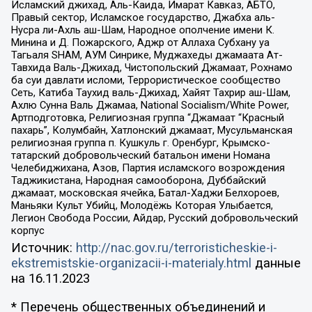
Исламский джихад, Аль-Каида, Имарат Кавказ, АБТО,
Правый сектор, Исламское государство, Джабха аль-
Нусра ли-Ахль аш-Шам, Народное ополчение имени К.
Минина и Д. Пожарского, Аджр от Аллаха Субхану уа
Тагьаля SHAM, АУМ Синрике, Муджахеды джамаата Ат-
Тавхида Валь-Джихад, Чистопольский Джамаат, Рохнамо
ба суи давлати исломи, Террористическое сообщество
Сеть, Катиба Таухид валь-Джихад, Хайят Тахрир аш-Шам,
Ахлю Сунна Валь Джамаа, National Socialism/White Power,
Артподготовка, Религиозная группа “Джамаат “Красный
пахарь”, Колумбайн, Хатлонский джамаат, Мусульманская
религиозная группа п. Кушкуль г. Оренбург, Крымско-
татарский добровольческий батальон имени Номана
Челебиджихана, Азов, Партия исламского возрождения
Таджикистана, Народная самооборона, Дуббайский
джамаат, московская ячейка, Батал-Хаджи Белхороев,
Маньяки Культ Убийц, Молодёжь Которая Улыбается,
Легион Свобода России, Айдар, Русский добровольческий
корпус
Источник:
http://nac.gov.ru/terroristicheskie-i-
ekstremistskie-organizacii-i-materialy.html
данные
на
16.11.2023
* Перечень общественных объединений и