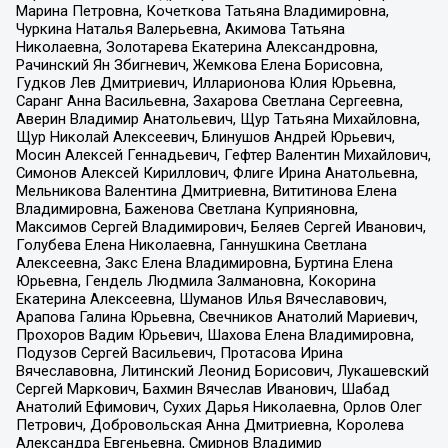
Марина Петровна, Кочеткова Татьяна Владимировна,
Чуркина Наталья Валерьевна, Акимова Татьяна
Николаевна, Золотарева Екатерина Александровна,
Рачинский Ян Збигневич, Жемкова Елена Борисовна,
Гудков Лев Дмитриевич, Илларионова Юлия Юрьевна,
Саранг Анна Васильевна, Захарова Светлана Сергеевна,
Аверин Владимир Анатольевич, Щур Татьяна Михайловна,
Щур Николай Алексеевич, Блинушов Андрей Юрьевич,
Мосин Алексей Геннадьевич, Гефтер Валентин Михайлович,
Симонов Алексей Кириллович, Флиге Ирина Анатольевна,
Мельникова Валентина Дмитриевна, Вититинова Елена
Владимировна, Баженова Светлана Куприяновна,
Максимов Сергей Владимирович, Беляев Сергей Иванович,
Голубева Елена Николаевна, Ганнушкина Светлана
Алексеевна, Закс Елена Владимировна, Буртина Елена
Юрьевна, Гендель Людмила Залмановна, Кокорина
Екатерина Алексеевна, Шуманов Илья Вячеславович,
Арапова Галина Юрьевна, Свечников Анатолий Мариевич,
Прохоров Вадим Юрьевич, Шахова Елена Владимировна,
Подузов Сергей Васильевич, Протасова Ирина
Вячеславовна, Литинский Леонид Борисович, Лукашевский
Сергей Маркович, Бахмин Вячеслав Иванович, Шабад
Анатолий Ефимович, Сухих Дарья Николаевна, Орлов Олег
Петрович, Добровольская Анна Дмитриевна, Королева
Александра Евгеньевна, Смирнов Владимир