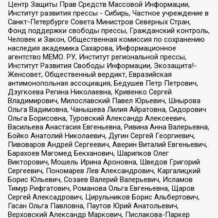
Центр Защиты Прав Средств Массовой Информации,
Институт развития прессы - Сибирь, Частное учреждение в
Санкт-Петербурге Совета Министров Северных Стран,
Фонд поддержки свободы прессы, Гражданский контроль,
Человек и Закон, Общественная комиссия по сохранению
наследия академика Сахарова, Информационное
агентство МЕМО. РУ, Институт региональной прессы,
Институт Развития Свободы Информации, Экозащита!-
Женсовет, Общественный вердикт, Евразийская
антимонопольная ассоциация, Бедушев Петр Петрович,
Дзугкоева Регина Николаевна, Кривенко Сергей
Владимирович, Милославский Павел Юрьевич, Шнырова
Ольга Вадимовна, Чанышева Лилия Айратовна, Сидорович
Ольга Борисовна, Туровский Александр Алексеевич,
Васильева Анастасия Евгеньевна, Ривина Анна Валерьевна,
Бойко Анатолий Николаевич, Дугин Сергей Георгиевич,
Пивоваров Андрей Сергеевич, Аверин Виталий Евгеньевич,
Барахоев Магомед Бекханович, Шарипков Олег
Викторович, Мошель Ирина Ароновна, Шведов Григорий
Сергеевич, Пономарев Лев Александрович, Каргалицкий
Борис Юльевич, Созаев Валерий Валерьевич, Исламов
Тимур Рифгатович, Романова Ольга Евгеньевна, Щаров
Сергей Алексадрович, Цирульников Борис Альбертович,
Гасан Ольга Павловна, Паутов Юрий Анатольевич,
Верховский Александр Маркович, Пислакова-Паркер