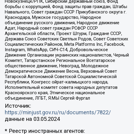
Новокузнецк/РПК, Сибирский державный союз, Фонд
борьбы с коррупцией, Фонд защиты прав граждан, Штабы
Навального, Совет граждан СССР Прикубанского округа г.
Краснодара, Мужское государство, Народное
объединение русского движения, Народное движение
Адат, Народный совет граждан РСФСР СССР
Архангельской области, Проект Штурм, Граждане СССР,
Держава Союз Советских Светлых Родов, Совет Советских
Социалистических Районов, Meta Platforms Inc, Facebook,
Instagram, WhatsApp, СИЧ-С14, Добровольческое
Движение Организации украинских националистов, Черный
Комитет, Татарстанское Региональное Всетатарское
общественное движение, Невоград, Молодежное
Демократическое Движение Весна, Верховный Совет
Татарской Автономной Советской Социалистической
Республики, Конгресс ойрат-калмыцкого народа,
Исполнительный комитет совета народных депутатов
Красноярского края, Этническое национальное
объединение, ЛГБТ, Я.МЫ Сергей Фургал
Источник:
https://minjust.gov.ru/ru/documents/7822/
данные на
03.05.2024
* Реестр иностранных агентов: