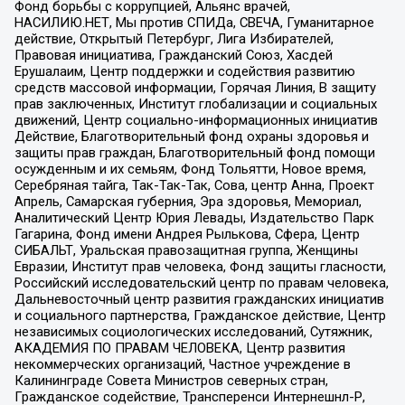
Фонд борьбы с коррупцией, Альянс врачей,
НАСИЛИЮ.НЕТ, Мы против СПИДа, СВЕЧА, Гуманитарное
действие, Открытый Петербург, Лига Избирателей,
Правовая инициатива, Гражданский Союз, Хасдей
Ерушалаим, Центр поддержки и содействия развитию
средств массовой информации, Горячая Линия, В защиту
прав заключенных, Институт глобализации и социальных
движений, Центр социально-информационных инициатив
Действие, Благотворительный фонд охраны здоровья и
защиты прав граждан, Благотворительный фонд помощи
осужденным и их семьям, Фонд Тольятти, Новое время,
Серебряная тайга, Так-Так-Так, Сова, центр Анна, Проект
Апрель, Самарская губерния, Эра здоровья, Мемориал,
Аналитический Центр Юрия Левады, Издательство Парк
Гагарина, Фонд имени Андрея Рылькова, Сфера, Центр
СИБАЛЬТ, Уральская правозащитная группа, Женщины
Евразии, Институт прав человека, Фонд защиты гласности,
Российский исследовательский центр по правам человека,
Дальневосточный центр развития гражданских инициатив
и социального партнерства, Гражданское действие, Центр
независимых социологических исследований, Сутяжник,
АКАДЕМИЯ ПО ПРАВАМ ЧЕЛОВЕКА, Центр развития
некоммерческих организаций, Частное учреждение в
Калининграде Совета Министров северных стран,
Гражданское содействие, Трансперенси Интернешнл-Р,