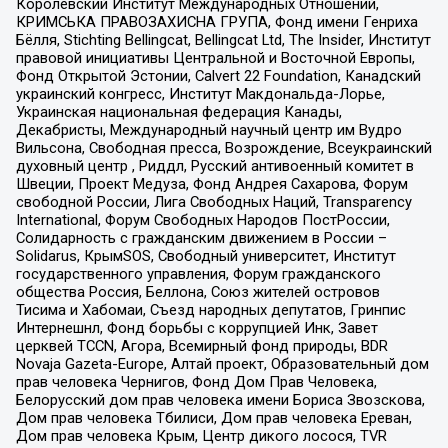
Королевский Институт Международных Отношений,
КРИМСЬКА ПРАВОЗАХИСНА ГРУПА, Фонд имени Генриха
Бёлля, Stichting Bellingcat, Bellingcat Ltd, The Insider, Институт
правовой инициативы Центральной и Восточной Европы,
Фонд Открытой Эстонии, Calvert 22 Foundation, Канадский
украинский конгресс, Институт Макдональда-Лорье,
Украинская национальная федерация Канады,
Декабристы, Международный научный центр им Вудро
Вильсона, Свободная пресса, Возрождение, Всеукраинский
духовный центр , Риддл, Русский антивоенный комитет в
Швеции, Проект Медуза, Фонд Андрея Сахарова, Форум
свободной России, Лига Свободных Наций, Transparеncy
International, Форум Свободных Народов ПостРоссии,
Солидарность с гражданским движением в России –
Solidarus, КрымSOS, Свободный университет, Институт
государственного управления, Форум гражданского
общества Россия, Беллона, Союз жителей островов
Тисима и Хабомаи, Съезд народных депутатов, Гринпис
Интернешнл, Фонд борьбы с коррупцией Инк, Завет
церквей TCCN, Агора, Всемирный фонд природы, BDR
Novaja Gazeta-Europe, Алтай проект, Образовательный дом
прав человека Чернигов, Фонд Дом Прав Человека,
Белорусский дом прав человека имени Бориса Звозскова,
Дом прав человека Тбилиси, Дом прав человека Ереван,
Дом прав человека Крым, Центр дикого лосося, TVR