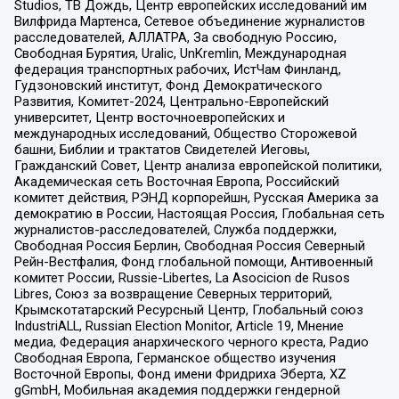
Studios, ТВ Дождь, Центр европейских исследований им
Вилфрида Мартенса, Сетевое объединение журналистов
расследователей, АЛЛАТРА, За свободную Россию,
Свободная Бурятия, Uralic, UnKremlin, Международная
федерация транспортных рабочих, ИстЧам Финланд,
Гудзоновский институт, Фонд Демократического
Развития, Комитет-2024, Центрально-Европейский
университет, Центр восточноевропейских и
международных исследований, Общество Сторожевой
башни, Библии и трактатов Свидетелей Иеговы,
Гражданский Совет, Центр анализа европейской политики,
Академическая сеть Восточная Европа, Российский
комитет действия, РЭНД корпорейшн, Русская Америка за
демократию в России, Настоящая Россия, Глобальная сеть
журналистов-расследователей, Служба поддержки,
Свободная Россия Берлин, Свободная Россия Северный
Рейн-Вестфалия, Фонд глобальной помощи, Антивоенный
комитет России, Russie-Libertes, La Asocicion de Rusos
Libres, Союз за возвращение Северных территорий,
Крымскотатарский Ресурсный Центр, Глобальный союз
IndustriALL, Russian Election Monitor, Article 19, Мнение
медиа, Федерация анархического черного креста, Радио
Свободная Европа, Германское общество изучения
Восточной Европы, Фонд имени Фридриха Эберта, XZ
gGmbH, Мобильная академия поддержки гендерной