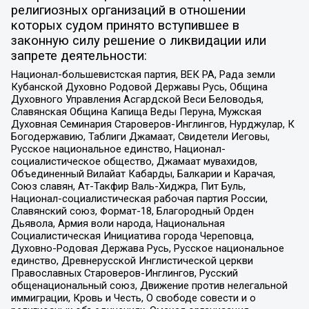
религиозных организаций в отношении
которых судом принято вступившее в
законную силу решение о ликвидации или
запрете деятельности:
Национал-большевистская партия, ВЕК РА, Рада земли
Кубанской Духовно Родовой Державы Русь, Община
Духовного Управления Асгардской Веси Беловодья,
Славянская Община Капища Веды Перуна, Мужская
Духовная Семинария Староверов-Инглингов, Нурджулар, К
Богодержавию, Таблиги Джамаат, Свидетели Иеговы,
Русское национальное единство, Национал-
социалистическое общество, Джамаат мувахидов,
Объединенный Вилайат Кабарды, Балкарии и Карачая,
Союз славян, Ат-Такфир Валь-Хиджра, Пит Буль,
Национал-социалистическая рабочая партия России,
Славянский союз, Формат-18, Благородный Орден
Дьявола, Армия воли народа, Национальная
Социалистическая Инициатива города Череповца,
Духовно-Родовая Держава Русь, Русское национальное
единство, Древнерусской Инглистической церкви
Православных Староверов-Инглингов, Русский
общенациональный союз, Движение против нелегальной
иммиграции, Кровь и Честь, О свободе совести и о