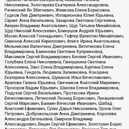
Николаевна, Золотарева Екатерина Александровна,
Рачинский Ян Збигневич, Жемкова Елена Борисовна,
Гудков Лев Дмитриевич, Илларионова Юлия Юрьевна,
Саранг Анна Васильевна, Захарова Светлана Сергеевна,
Аверин Владимир Анатольевич, Щур Татьяна Михайловна,
Щур Николай Алексеевич, Блинушов Андрей Юрьевич,
Мосин Алексей Геннадьевич, Гефтер Валентин Михайлович,
Симонов Алексей Кириллович, Флиге Ирина Анатольевна,
Мельникова Валентина Дмитриевна, Вититинова Елена
Владимировна, Баженова Светлана Куприяновна,
Максимов Сергей Владимирович, Беляев Сергей Иванович,
Голубева Елена Николаевна, Ганнушкина Светлана
Алексеевна, Закс Елена Владимировна, Буртина Елена
Юрьевна, Гендель Людмила Залмановна, Кокорина
Екатерина Алексеевна, Шуманов Илья Вячеславович,
Арапова Галина Юрьевна, Свечников Анатолий Мариевич,
Прохоров Вадим Юрьевич, Шахова Елена Владимировна,
Подузов Сергей Васильевич, Протасова Ирина
Вячеславовна, Литинский Леонид Борисович, Лукашевский
Сергей Маркович, Бахмин Вячеслав Иванович, Шабад
Анатолий Ефимович, Сухих Дарья Николаевна, Орлов Олег
Петрович, Добровольская Анна Дмитриевна, Королева
Александра Евгеньевна, Смирнов Владимир
Александрович, Вицин Сергей Ефимович, Золотухин Борис