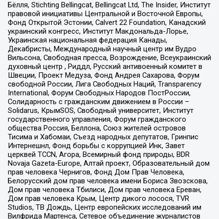
Бёлля, Stichting Bellingcat, Bellingcat Ltd, The Insider, Институт
правовой инициативы Центральной и Восточной Европы,
Фонд Открытой Эстонии, Calvert 22 Foundation, Канадский
украинский конгресс, Институт Макдональда-Лорье,
Украинская национальная федерация Канады,
Декабристы, Международный научный центр им Вудро
Вильсона, Свободная пресса, Возрождение, Всеукраинский
духовный центр , Риддл, Русский антивоенный комитет в
Швеции, Проект Медуза, Фонд Андрея Сахарова, Форум
свободной России, Лига Свободных Наций, Transparеncy
International, Форум Свободных Народов ПостРоссии,
Солидарность с гражданским движением в России –
Solidarus, КрымSOS, Свободный университет, Институт
государственного управления, Форум гражданского
общества Россия, Беллона, Союз жителей островов
Тисима и Хабомаи, Съезд народных депутатов, Гринпис
Интернешнл, Фонд борьбы с коррупцией Инк, Завет
церквей TCCN, Агора, Всемирный фонд природы, BDR
Novaja Gazeta-Europe, Алтай проект, Образовательный дом
прав человека Чернигов, Фонд Дом Прав Человека,
Белорусский дом прав человека имени Бориса Звозскова,
Дом прав человека Тбилиси, Дом прав человека Ереван,
Дом прав человека Крым, Центр дикого лосося, TVR
Studios, ТВ Дождь, Центр европейских исследований им
Вилфрида Мартенса, Сетевое объединение журналистов