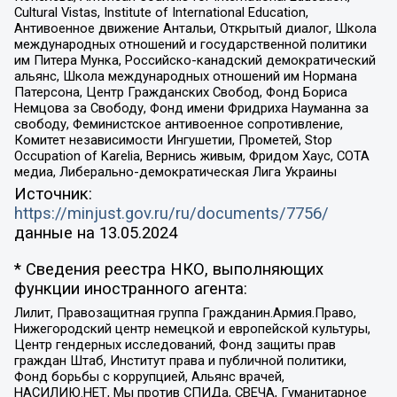
Cultural Vistas, Institute of International Education,
Антивоенное движение Антальи, Открытый диалог, Школа
международных отношений и государственной политики
им Питера Мунка, Российско-канадский демократический
альянс, Школа международных отношений им Нормана
Патерсона, Центр Гражданских Свобод, Фонд Бориса
Немцова за Свободу, Фонд имени Фридриха Науманна за
свободу, Феминистское антивоенное сопротивление,
Комитет независимости Ингушетии, Прометей, Stop
Occupation of Karelia, Вернись живым, Фридом Хаус, СОТА
медиа, Либерально-демократическая Лига Украины
Источник:
https://minjust.gov.ru/ru/documents/7756/
данные на
13.05.2024
* Сведения реестра НКО, выполняющих
функции иностранного агента:
Лилит, Правозащитная группа Гражданин.Армия.Право,
Нижегородский центр немецкой и европейской культуры,
Центр гендерных исследований, Фонд защиты прав
граждан Штаб, Институт права и публичной политики,
Фонд борьбы с коррупцией, Альянс врачей,
НАСИЛИЮ.НЕТ, Мы против СПИДа, СВЕЧА, Гуманитарное