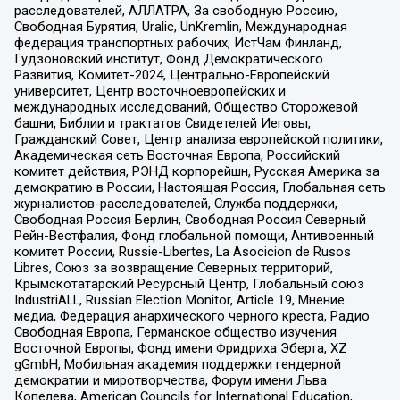
расследователей, АЛЛАТРА, За свободную Россию,
Свободная Бурятия, Uralic, UnKremlin, Международная
федерация транспортных рабочих, ИстЧам Финланд,
Гудзоновский институт, Фонд Демократического
Развития, Комитет-2024, Центрально-Европейский
университет, Центр восточноевропейских и
международных исследований, Общество Сторожевой
башни, Библии и трактатов Свидетелей Иеговы,
Гражданский Совет, Центр анализа европейской политики,
Академическая сеть Восточная Европа, Российский
комитет действия, РЭНД корпорейшн, Русская Америка за
демократию в России, Настоящая Россия, Глобальная сеть
журналистов-расследователей, Служба поддержки,
Свободная Россия Берлин, Свободная Россия Северный
Рейн-Вестфалия, Фонд глобальной помощи, Антивоенный
комитет России, Russie-Libertes, La Asocicion de Rusos
Libres, Союз за возвращение Северных территорий,
Крымскотатарский Ресурсный Центр, Глобальный союз
IndustriALL, Russian Election Monitor, Article 19, Мнение
медиа, Федерация анархического черного креста, Радио
Свободная Европа, Германское общество изучения
Восточной Европы, Фонд имени Фридриха Эберта, XZ
gGmbH, Мобильная академия поддержки гендерной
демократии и миротворчества, Форум имени Льва
Копелева, American Councils for International Education,