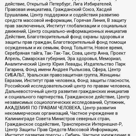
действие, Открытый Петербург, Лига Избирателей,
Правовая инициатива, Гражданский Союз, Хасдей
Ерушалаим, Центр поддержки и содействия развитию
средств массовой информации, Горячая Линия, В защиту
прав заключенных, Институт глобализации и социальных
движений, Центр социально-информационных инициатив
Действие, Благотворительный фонд охраны здоровья и
защиты прав граждан, Благотворительный фонд помощи
осужденным и их семьям, Фонд Тольятти, Новое время,
Серебряная тайга, Так-Так-Так, Сова, центр Анна, Проект
Апрель, Самарская губерния, Эра здоровья, Мемориал,
Аналитический Центр Юрия Левады, Издательство Парк
Гагарина, Фонд имени Андрея Рылькова, Сфера, Центр
СИБАЛЬТ, Уральская правозащитная группа, Женщины
Евразии, Институт прав человека, Фонд защиты гласности,
Российский исследовательский центр по правам человека,
Дальневосточный центр развития гражданских инициатив
и социального партнерства, Гражданское действие, Центр
независимых социологических исследований, Сутяжник,
АКАДЕМИЯ ПО ПРАВАМ ЧЕЛОВЕКА, Центр развития
некоммерческих организаций, Частное учреждение в
Калининграде Совета Министров северных стран,
Гражданское содействие, Трансперенси Интернешнл-Р,
Центр Защиты Прав Средств Массовой Информации,
Институт развития прессы - Сибирь, Частное учреждение в