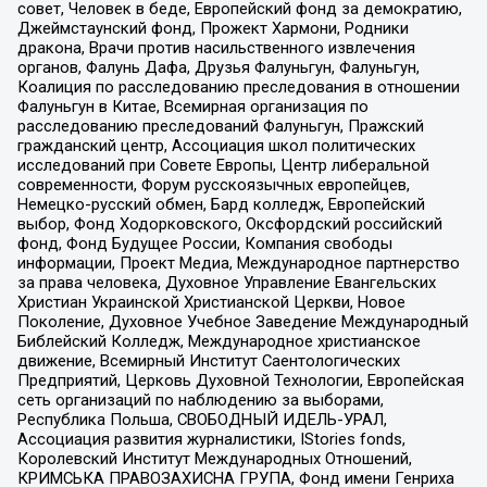
совет, Человек в беде, Европейский фонд за демократию,
Джеймстаунский фонд, Прожект Хармони, Родники
дракона, Врачи против насильственного извлечения
органов, Фалунь Дафа, Друзья Фалуньгун, Фалуньгун,
Коалиция по расследованию преследования в отношении
Фалуньгун в Китае, Всемирная организация по
расследованию преследований Фалуньгун, Пражский
гражданский центр, Ассоциация школ политических
исследований при Совете Европы, Центр либеральной
современности, Форум русскоязычных европейцев,
Немецко-русский обмен, Бард колледж, Европейский
выбор, Фонд Ходорковского, Оксфордский российский
фонд, Фонд Будущее России, Компания свободы
информации, Проект Медиа, Международное партнерство
за права человека, Духовное Управление Евангельских
Христиан Украинской Христианской Церкви, Новое
Поколение, Духовное Учебное Заведение Международный
Библейский Колледж, Международное христианское
движение, Всемирный Институт Саентологических
Предприятий, Церковь Духовной Технологии, Европейская
сеть организаций по наблюдению за выборами,
Республика Польша, СВОБОДНЫЙ ИДЕЛЬ-УРАЛ,
Ассоциация развития журналистики, IStories fonds,
Королевский Институт Международных Отношений,
КРИМСЬКА ПРАВОЗАХИСНА ГРУПА, Фонд имени Генриха