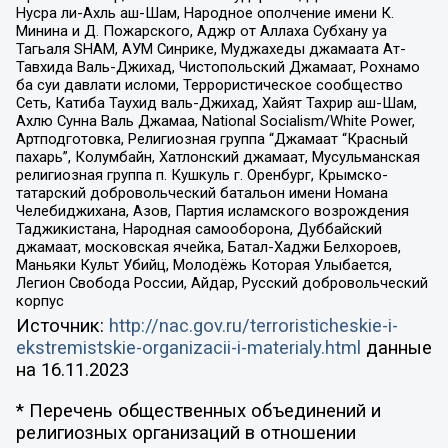
Нусра ли-Ахль аш-Шам, Народное ополчение имени К.
Минина и Д. Пожарского, Аджр от Аллаха Субхану уа
Тагьаля SHAM, АУМ Синрике, Муджахеды джамаата Ат-
Тавхида Валь-Джихад, Чистопольский Джамаат, Рохнамо
ба суи давлати исломи, Террористическое сообщество
Сеть, Катиба Таухид валь-Джихад, Хайят Тахрир аш-Шам,
Ахлю Сунна Валь Джамаа, National Socialism/White Power,
Артподготовка, Религиозная группа “Джамаат “Красный
пахарь”, Колумбайн, Хатлонский джамаат, Мусульманская
религиозная группа п. Кушкуль г. Оренбург, Крымско-
татарский добровольческий батальон имени Номана
Челебиджихана, Азов, Партия исламского возрождения
Таджикистана, Народная самооборона, Дуббайский
джамаат, московская ячейка, Батал-Хаджи Белхороев,
Маньяки Культ Убийц, Молодёжь Которая Улыбается,
Легион Свобода России, Айдар, Русский добровольческий
корпус
Источник:
http://nac.gov.ru/terroristicheskie-i-
ekstremistskie-organizacii-i-materialy.html
данные
на
16.11.2023
* Перечень общественных объединений и
религиозных организаций в отношении