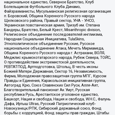
национальное единство, Северное Братство, Клуб
Болельщиков Футбольного Клуба Динамо,
Файзрахманисты, Мусульманская религиозная организация
п. Боровский, Община Коренного Русского народа
Щелковского района, Правый сектор, УНА - УНСО,
Украинская повстанческая армия, Тризуб им. Степана
Бандеры, Братство, Белый Крест, Misanthropic division,
Религиозное объединение последователей инглиизма,
Народная Социальная Инициатива, TulaSkins,
Этнополитическое объединение Русские, Русское
национальное объединение Атака, Мечеть Мирмамеда,
Община Коренного Русского народа г. Астрахани, ВОЛЯ,
Меджлис крымскотатарского народа, Рубеж Севера, ТОЙС,
О противодействии экстремистской деятельности,
РЕВТАТПОД, Артподготовка, Штольц, В честь иконы
Божией Матери Державная, Сектор 16, Независимость,
Фирма, Молодежная правозащитная группа МПГ, Курсом
Правды и Единения, Каракольская инициативная группа,
Автоград Крю, Союз Славянских Сил Руси, Алля-Аят,
Благотворительный пансионат Ак Умут, Русская
республика Русь, Арестантское уголовное единство,
Башкорт, Нация и свобода, Нация и свобода, W.H.С., Фалунь
Дафа, Иртыш Ultras, Русский Патриотический клуб-
Новокузнецк/РПК, Сибирский державный союз, Фонд
борьбы с коррупцией, Фонд защиты прав граждан, Штабы