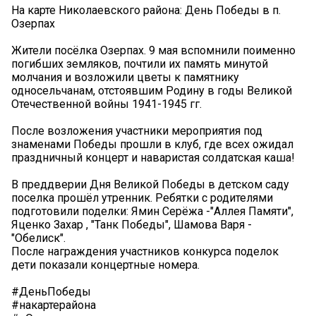
На карте Николаевского района: День Победы в п.
Озерпах
Жители посёлка Озерпах. 9 мая вспомнили поименно
погибших земляков, почтили их память минутой
молчания и возложили цветы к памятнику
односельчанам, отстоявшим Родину в годы Великой
Отечественной войны 1941-1945 гг.
После возложения участники мероприятия под
знаменами Победы прошли в клуб, где всех ожидал
праздничный концерт и наваристая солдатская каша!
В преддверии Дня Великой Победы в детском саду
поселка прошёл утренник. Ребятки с родителями
подготовили поделки: Ямин Серёжа -"Аллея Памяти",
Яценко Захар , "Танк Победы", Шамова Варя -
"Обелиск".
После награждения участников конкурса поделок
дети показали концертные номера.
#ДеньПобеды
#накартерайона