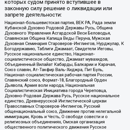
которых судом принято вступившее в
законную силу решение о ликвидации или
запрете деятельности:
Национал-большевистская партия, ВЕК РА, Рада земли
Кубанской Духовно Родовой Державы Русь, Община
Духовного Управления Асгардской Веси Беловодья,
Славянская Община Капища Веды Перуна, Мужская
Духовная Семинария Староверов-Инглингов, Нурджулар, К
Богодержавию, Таблиги Джамаат, Свидетели Иеговы,
Русское национальное единство, Национал-
социалистическое общество, Джамаат мувахидов,
Объединенный Вилайат Кабарды, Балкарии и Карачая,
Союз славян, Ат-Такфир Валь-Хиджра, Пит Буль,
Национал-социалистическая рабочая партия России,
Славянский союз, Формат-18, Благородный Орден
Дьявола, Армия воли народа, Национальная
Социалистическая Инициатива города Череповца,
Духовно-Родовая Держава Русь, Русское национальное
единство, Древнерусской Инглистической церкви
Православных Староверов-Инглингов, Русский
общенациональный союз, Движение против нелегальной
иммиграции, Кровь и Честь, О свободе совести и о
религиозных объединениях, Омская организация
общественного политического движения Русское