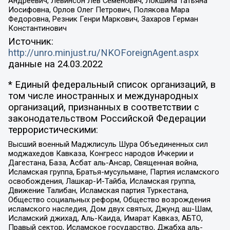
Андреевич, Левинсон Лев Семенович, Локшина Татьяна
Иосифовна, Орлов Олег Петрович, Полякова Мара
Федоровна, Резник Генри Маркович, Захаров Герман
Константинович
Источник:
http://unro.minjust.ru/NKOForeignAgent.aspx
данные на
24.03.2022
* Единый федеральный список организаций, в
том числе иностранных и международных
организаций, признанных в соответствии с
законодательством Российской Федерации
террористическими:
Высший военный Маджлисуль Шура Объединенных сил
моджахедов Кавказа, Конгресс народов Ичкерии и
Дагестана, База, Асбат аль-Ансар, Священная война,
Исламская группа, Братья-мусульмане, Партия исламского
освобождения, Лашкар-И-Тайба, Исламская группа,
Движение Талибан, Исламская партия Туркестана,
Общество социальных реформ, Общество возрождения
исламского наследия, Дом двух святых, Джунд аш-Шам,
Исламский джихад, Аль-Каида, Имарат Кавказ, АБТО,
Правый сектор, Исламское государство, Джабха аль-