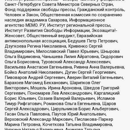
Санкт-Петербурге Совета Министров Северных Стран,
Фонд поддержки свободы прессы, Гражданский контроль,
Человек и Закон, Общественная комиссия по сохранению
наследия академика Сахарова, Информационное
агентство МЕМО. РУ, Институт региональной прессы,
Институт Развития Свободы Информации, Экозащита!-
Женсовет, Общественный вердикт, Евразийская
антимонопольная ассоциация, Бедушев Петр Петрович,
Дзугкоева Регина Николаевна, Кривенко Сергей
Владимирович, Милославский Павел Юрьевич, Шнырова
Ольга Вадимовна, Чанышева Лилия Айратовна, Сидорович
Ольга Борисовна, Туровский Александр Алексеевич,
Васильева Анастасия Евгеньевна, Ривина Анна Валерьевна,
Бойко Анатолий Николаевич, Дугин Сергей Георгиевич,
Пивоваров Андрей Сергеевич, Аверин Виталий Евгеньевич,
Барахоев Магомед Бекханович, Шарипков Олег
Викторович, Мошель Ирина Ароновна, Шведов Григорий
Сергеевич, Пономарев Лев Александрович, Каргалицкий
Борис Юльевич, Созаев Валерий Валерьевич, Исламов
Тимур Рифгатович, Романова Ольга Евгеньевна, Щаров
Сергей Алексадрович, Цирульников Борис Альбертович,
Гасан Ольга Павловна, Паутов Юрий Анатольевич,
Верховский Александр Маркович, Пислакова-Паркер
Марина Петровна, Кочеткова Татьяна Владимировна,
Чуркина Наталья Валерьевна, Акимова Татьяна