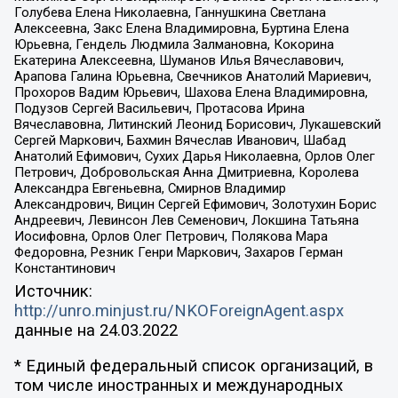
Голубева Елена Николаевна, Ганнушкина Светлана
Алексеевна, Закс Елена Владимировна, Буртина Елена
Юрьевна, Гендель Людмила Залмановна, Кокорина
Екатерина Алексеевна, Шуманов Илья Вячеславович,
Арапова Галина Юрьевна, Свечников Анатолий Мариевич,
Прохоров Вадим Юрьевич, Шахова Елена Владимировна,
Подузов Сергей Васильевич, Протасова Ирина
Вячеславовна, Литинский Леонид Борисович, Лукашевский
Сергей Маркович, Бахмин Вячеслав Иванович, Шабад
Анатолий Ефимович, Сухих Дарья Николаевна, Орлов Олег
Петрович, Добровольская Анна Дмитриевна, Королева
Александра Евгеньевна, Смирнов Владимир
Александрович, Вицин Сергей Ефимович, Золотухин Борис
Андреевич, Левинсон Лев Семенович, Локшина Татьяна
Иосифовна, Орлов Олег Петрович, Полякова Мара
Федоровна, Резник Генри Маркович, Захаров Герман
Константинович
Источник:
http://unro.minjust.ru/NKOForeignAgent.aspx
данные на
24.03.2022
* Единый федеральный список организаций, в
том числе иностранных и международных