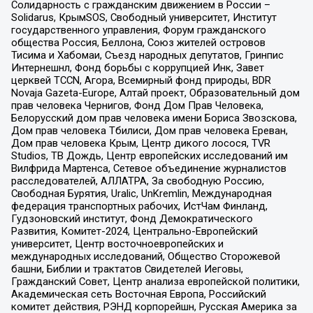
Солидарность с гражданским движением в России –
Solidarus, КрымSOS, Свободный университет, Институт
государственного управления, Форум гражданского
общества Россия, Беллона, Союз жителей островов
Тисима и Хабомаи, Съезд народных депутатов, Гринпис
Интернешнл, Фонд борьбы с коррупцией Инк, Завет
церквей TCCN, Агора, Всемирный фонд природы, BDR
Novaja Gazeta-Europe, Алтай проект, Образовательный дом
прав человека Чернигов, Фонд Дом Прав Человека,
Белорусский дом прав человека имени Бориса Звозскова,
Дом прав человека Тбилиси, Дом прав человека Ереван,
Дом прав человека Крым, Центр дикого лосося, TVR
Studios, ТВ Дождь, Центр европейских исследований им
Вилфрида Мартенса, Сетевое объединение журналистов
расследователей, АЛЛАТРА, За свободную Россию,
Свободная Бурятия, Uralic, UnKremlin, Международная
федерация транспортных рабочих, ИстЧам Финланд,
Гудзоновский институт, Фонд Демократического
Развития, Комитет-2024, Центрально-Европейский
университет, Центр восточноевропейских и
международных исследований, Общество Сторожевой
башни, Библии и трактатов Свидетелей Иеговы,
Гражданский Совет, Центр анализа европейской политики,
Академическая сеть Восточная Европа, Российский
комитет действия, РЭНД корпорейшн, Русская Америка за