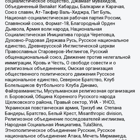
социалистическое общество, Джамаат мувахидов,
Объединенный Вилайат Кабарды, Балкарии и Карачая,
Союз славян, Ат-Такфир Валь-Хиджра, Пит Буль,
Национал-социалистическая рабочая партия России,
Славянский союз, Формат-18, Благородный Орден
Дьявола, Армия воли народа, Национальная
Социалистическая Инициатива города Череповца,
Духовно-Родовая Держава Русь, Русское национальное
единство, Древнерусской Инглистической церкви
Православных Староверов-Инглингов, Русский
общенациональный союз, Движение против нелегальной
иммиграции, Кровь и Честь, О свободе совести и о
религиозных объединениях, Омская организация
общественного политического движения Русское
национальное единство, Северное Братство, Клуб
Болельщиков Футбольного Клуба Динамо,
Файзрахманисты, Мусульманская религиозная организация
п. Боровский, Община Коренного Русского народа
Щелковского района, Правый сектор, УНА - УНСО,
Украинская повстанческая армия, Тризуб им. Степана
Бандеры, Братство, Белый Крест, Misanthropic division,
Религиозное объединение последователей инглиизма,
Народная Социальная Инициатива, TulaSkins,
Этнополитическое объединение Русские, Русское
национальное объединение Атака, Мечеть Мирмамеда,