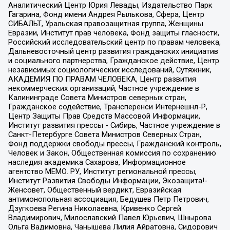
Аналитический Центр Юрия Левады, Издательство Парк
Гагарина, Фонд имени Андрея Рылькова, Сфера, Центр
СИБАЛЬТ, Уральская правозащитная группа, Женщины
Евразии, Институт прав человека, Фонд защиты гласности,
Российский исследовательский центр по правам человека,
Дальневосточный центр развития гражданских инициатив
и социального партнерства, Гражданское действие, Центр
независимых социологических исследований, Сутяжник,
АКАДЕМИЯ ПО ПРАВАМ ЧЕЛОВЕКА, Центр развития
некоммерческих организаций, Частное учреждение в
Калининграде Совета Министров северных стран,
Гражданское содействие, Трансперенси Интернешнл-Р,
Центр Защиты Прав Средств Массовой Информации,
Институт развития прессы - Сибирь, Частное учреждение в
Санкт-Петербурге Совета Министров Северных Стран,
Фонд поддержки свободы прессы, Гражданский контроль,
Человек и Закон, Общественная комиссия по сохранению
наследия академика Сахарова, Информационное
агентство МЕМО. РУ, Институт региональной прессы,
Институт Развития Свободы Информации, Экозащита!-
Женсовет, Общественный вердикт, Евразийская
антимонопольная ассоциация, Бедушев Петр Петрович,
Дзугкоева Регина Николаевна, Кривенко Сергей
Владимирович, Милославский Павел Юрьевич, Шнырова
Ольга Вадимовна, Чанышева Лилия Айратовна, Сидорович