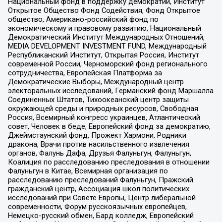
Национальный фонд в поддержку демократии, Институт
Открытое Общество Фонд Содействия, Фонд Открытое
общество, Американо-российский фонд по
экономическому и правовому развитию, Национальный
Демократический Институт Международных Отношений,
MEDIA DEVELOPMENT INVESTMENT FUND, Международный
Республиканский Институт, Открытая Россия, Институт
современной России, Черноморский фонд регионального
сотрудничества, Европейская Платформа за
Демократические Выборы, Международный центр
электоральных исследований, Германский фонд Маршалла
Соединенных Штатов, Тихоокеанский центр защиты
окружающей среды и природных ресурсов, Свободная
Россия, Всемирный конгресс украинцев, Атлантический
совет, Человек в беде, Европейский фонд за демократию,
Джеймстаунский фонд, Прожект Хармони, Родники
дракона, Врачи против насильственного извлечения
органов, Фалунь Дафа, Друзья Фалуньгун, Фалуньгун,
Коалиция по расследованию преследования в отношении
Фалуньгун в Китае, Всемирная организация по
расследованию преследований Фалуньгун, Пражский
гражданский центр, Ассоциация школ политических
исследований при Совете Европы, Центр либеральной
современности, Форум русскоязычных европейцев,
Немецко-русский обмен, Бард колледж, Европейский