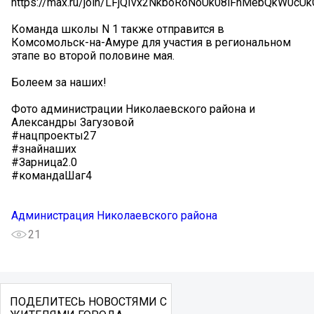
https://max.ru/join/LFjQIvx2NkboRoNoUk08iFnMebQkW0cUk
Команда школы N 1 также отправится в
Комсомольск-на-Амуре для участия в региональном
этапе во второй половине мая.
Болеем за наших!
Фото администрации Николаевского района и
Александры Загузовой
#нацпроекты27
#знайнаших
#Зарница2.0
#командаШаг4
Администрация Николаевского района
21
ПОДЕЛИТЕСЬ НОВОСТЯМИ С