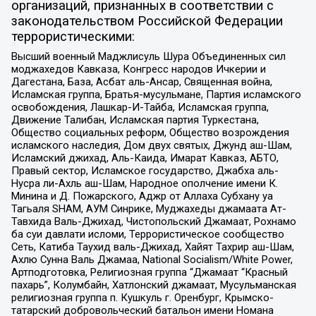
организаций, признанных в соответствии с
законодательством Российской Федерации
террористическими:
Высший военный Маджлисуль Шура Объединенных сил
моджахедов Кавказа, Конгресс народов Ичкерии и
Дагестана, База, Асбат аль-Ансар, Священная война,
Исламская группа, Братья-мусульмане, Партия исламского
освобождения, Лашкар-И-Тайба, Исламская группа,
Движение Талибан, Исламская партия Туркестана,
Общество социальных реформ, Общество возрождения
исламского наследия, Дом двух святых, Джунд аш-Шам,
Исламский джихад, Аль-Каида, Имарат Кавказ, АБТО,
Правый сектор, Исламское государство, Джабха аль-
Нусра ли-Ахль аш-Шам, Народное ополчение имени К.
Минина и Д. Пожарского, Аджр от Аллаха Субхану уа
Тагьаля SHAM, АУМ Синрике, Муджахеды джамаата Ат-
Тавхида Валь-Джихад, Чистопольский Джамаат, Рохнамо
ба суи давлати исломи, Террористическое сообщество
Сеть, Катиба Таухид валь-Джихад, Хайят Тахрир аш-Шам,
Ахлю Сунна Валь Джамаа, National Socialism/White Power,
Артподготовка, Религиозная группа “Джамаат “Красный
пахарь”, Колумбайн, Хатлонский джамаат, Мусульманская
религиозная группа п. Кушкуль г. Оренбург, Крымско-
татарский добровольческий батальон имени Номана