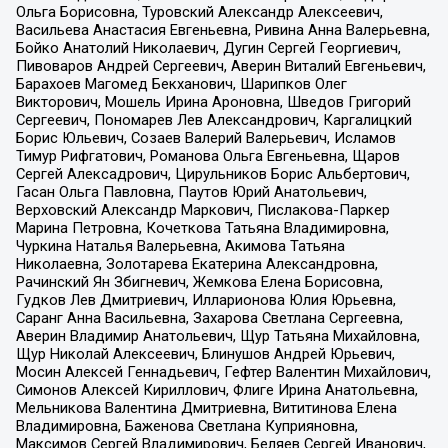
Ольга Борисовна, Туровский Александр Алексеевич,
Васильева Анастасия Евгеньевна, Ривина Анна Валерьевна,
Бойко Анатолий Николаевич, Дугин Сергей Георгиевич,
Пивоваров Андрей Сергеевич, Аверин Виталий Евгеньевич,
Барахоев Магомед Бекханович, Шарипков Олег
Викторович, Мошель Ирина Ароновна, Шведов Григорий
Сергеевич, Пономарев Лев Александрович, Каргалицкий
Борис Юльевич, Созаев Валерий Валерьевич, Исламов
Тимур Рифгатович, Романова Ольга Евгеньевна, Щаров
Сергей Алексадрович, Цирульников Борис Альбертович,
Гасан Ольга Павловна, Паутов Юрий Анатольевич,
Верховский Александр Маркович, Пислакова-Паркер
Марина Петровна, Кочеткова Татьяна Владимировна,
Чуркина Наталья Валерьевна, Акимова Татьяна
Николаевна, Золотарева Екатерина Александровна,
Рачинский Ян Збигневич, Жемкова Елена Борисовна,
Гудков Лев Дмитриевич, Илларионова Юлия Юрьевна,
Саранг Анна Васильевна, Захарова Светлана Сергеевна,
Аверин Владимир Анатольевич, Щур Татьяна Михайловна,
Щур Николай Алексеевич, Блинушов Андрей Юрьевич,
Мосин Алексей Геннадьевич, Гефтер Валентин Михайлович,
Симонов Алексей Кириллович, Флиге Ирина Анатольевна,
Мельникова Валентина Дмитриевна, Вититинова Елена
Владимировна, Баженова Светлана Куприяновна,
Максимов Сергей Владимирович, Беляев Сергей Иванович,