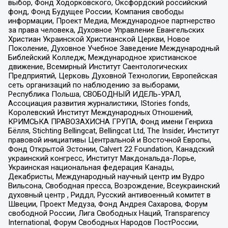
выбор, Фонд Ходорковского, Оксфордский российский
фонд, Фонд Будущее России, Компания свободы
информации, Проект Медиа, Международное партнерство
за права человека, Духовное Управление Евангельских
Христиан Украинской Христианской Церкви, Новое
Поколение, Духовное Учебное Заведение Международный
Библейский Колледж, Международное христианское
движение, Всемирный Институт Саентологических
Предприятий, Церковь Духовной Технологии, Европейская
сеть организаций по наблюдению за выборами,
Республика Польша, СВОБОДНЫЙ ИДЕЛЬ-УРАЛ,
Ассоциация развития журналистики, IStories fonds,
Королевский Институт Международных Отношений,
КРИМСЬКА ПРАВОЗАХИСНА ГРУПА, Фонд имени Генриха
Бёлля, Stichting Bellingcat, Bellingcat Ltd, The Insider, Институт
правовой инициативы Центральной и Восточной Европы,
Фонд Открытой Эстонии, Calvert 22 Foundation, Канадский
украинский конгресс, Институт Макдональда-Лорье,
Украинская национальная федерация Канады,
Декабристы, Международный научный центр им Вудро
Вильсона, Свободная пресса, Возрождение, Всеукраинский
духовный центр , Риддл, Русский антивоенный комитет в
Швеции, Проект Медуза, Фонд Андрея Сахарова, Форум
свободной России, Лига Свободных Наций, Transparеncy
International, Форум Свободных Народов ПостРоссии,