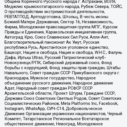
Община Коренного Русского народа г. Астрахани, ВОЛЯ,
Меджлис крымскотатарского народа, Рубеж Севера, ТОЙС,
О противодействии экстремистской деятельности,
РЕВТАТПОД, Артподготовка, Штольц, В честь иконы
Божией Матери Державная, Сектор 16, Независимость,
Фирма, Молодежная правозащитная группа МПГ, Курсом
Правды и Единения, Каракольская инициативная группа,
Автоград Крю, Союз Славянских Сил Руси, Алля-Аят,
Благотворительный пансионат Ак Умут, Русская
республика Русь, Арестантское уголовное единство,
Башкорт, Нация и свобода, Нация и свобода, W.H.С., Фалунь
Дафа, Иртыш Ultras, Русский Патриотический клуб-
Новокузнецк/РПК, Сибирский державный союз, Фонд
борьбы с коррупцией, Фонд защиты прав граждан, Штабы
Навального, Совет граждан СССР Прикубанского округа г.
Краснодара, Мужское государство, Народное
объединение русского движения, Народное движение
Адат, Народный совет граждан РСФСР СССР
Архангельской области, Проект Штурм, Граждане СССР,
Держава Союз Советских Светлых Родов, Совет Советских
Социалистических Районов, Meta Platforms Inc, Facebook,
Instagram, WhatsApp, СИЧ-С14, Добровольческое
Движение Организации украинских националистов, Черный
Комитет, Татарстанское Региональное Всетатарское
общественное движение, Невоград, Молодежное