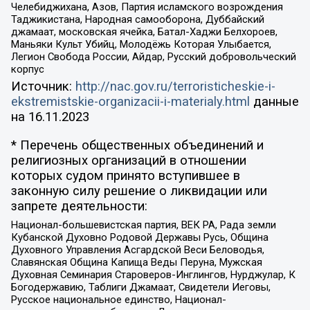
Челебиджихана, Азов, Партия исламского возрождения
Таджикистана, Народная самооборона, Дуббайский
джамаат, московская ячейка, Батал-Хаджи Белхороев,
Маньяки Культ Убийц, Молодёжь Которая Улыбается,
Легион Свобода России, Айдар, Русский добровольческий
корпус
Источник:
http://nac.gov.ru/terroristicheskie-i-
ekstremistskie-organizacii-i-materialy.html
данные
на
16.11.2023
* Перечень общественных объединений и
религиозных организаций в отношении
которых судом принято вступившее в
законную силу решение о ликвидации или
запрете деятельности:
Национал-большевистская партия, ВЕК РА, Рада земли
Кубанской Духовно Родовой Державы Русь, Община
Духовного Управления Асгардской Веси Беловодья,
Славянская Община Капища Веды Перуна, Мужская
Духовная Семинария Староверов-Инглингов, Нурджулар, К
Богодержавию, Таблиги Джамаат, Свидетели Иеговы,
Русское национальное единство, Национал-