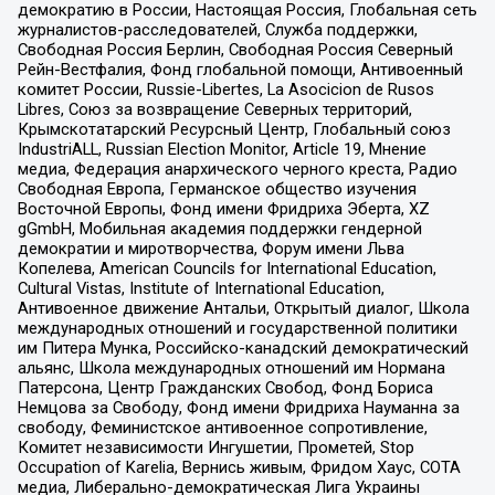
демократию в России, Настоящая Россия, Глобальная сеть
журналистов-расследователей, Служба поддержки,
Свободная Россия Берлин, Свободная Россия Северный
Рейн-Вестфалия, Фонд глобальной помощи, Антивоенный
комитет России, Russie-Libertes, La Asocicion de Rusos
Libres, Союз за возвращение Северных территорий,
Крымскотатарский Ресурсный Центр, Глобальный союз
IndustriALL, Russian Election Monitor, Article 19, Мнение
медиа, Федерация анархического черного креста, Радио
Свободная Европа, Германское общество изучения
Восточной Европы, Фонд имени Фридриха Эберта, XZ
gGmbH, Мобильная академия поддержки гендерной
демократии и миротворчества, Форум имени Льва
Копелева, American Councils for International Education,
Cultural Vistas, Institute of International Education,
Антивоенное движение Антальи, Открытый диалог, Школа
международных отношений и государственной политики
им Питера Мунка, Российско-канадский демократический
альянс, Школа международных отношений им Нормана
Патерсона, Центр Гражданских Свобод, Фонд Бориса
Немцова за Свободу, Фонд имени Фридриха Науманна за
свободу, Феминистское антивоенное сопротивление,
Комитет независимости Ингушетии, Прометей, Stop
Occupation of Karelia, Вернись живым, Фридом Хаус, СОТА
медиа, Либерально-демократическая Лига Украины