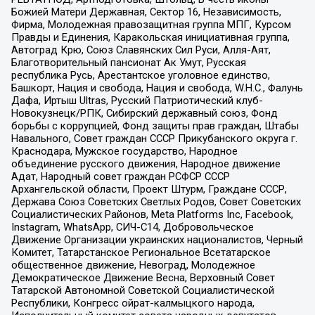
Божией Матери Державная, Сектор 16, Независимость,
Фирма, Молодежная правозащитная группа МПГ, Курсом
Правды и Единения, Каракольская инициативная группа,
Автоград Крю, Союз Славянских Сил Руси, Алля-Аят,
Благотворительный пансионат Ак Умут, Русская
республика Русь, Арестантское уголовное единство,
Башкорт, Нация и свобода, Нация и свобода, W.H.С., Фалунь
Дафа, Иртыш Ultras, Русский Патриотический клуб-
Новокузнецк/РПК, Сибирский державный союз, Фонд
борьбы с коррупцией, Фонд защиты прав граждан, Штабы
Навального, Совет граждан СССР Прикубанского округа г.
Краснодара, Мужское государство, Народное
объединение русского движения, Народное движение
Адат, Народный совет граждан РСФСР СССР
Архангельской области, Проект Штурм, Граждане СССР,
Держава Союз Советских Светлых Родов, Совет Советских
Социалистических Районов, Meta Platforms Inc, Facebook,
Instagram, WhatsApp, СИЧ-С14, Добровольческое
Движение Организации украинских националистов, Черный
Комитет, Татарстанское Региональное Всетатарское
общественное движение, Невоград, Молодежное
Демократическое Движение Весна, Верховный Совет
Татарской Автономной Советской Социалистической
Республики, Конгресс ойрат-калмыцкого народа,