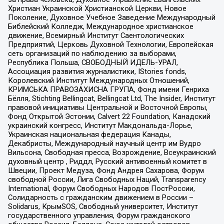
Христиан Украинской Христианской Церкви, Новое
Поколение, Духовное Учебное Заведение Международный
Библейский Колледж, Международное христианское
движение, Всемирный Институт Саентологических
Предприятий, Церковь Духовной Технологии, Европейская
сеть организаций по наблюдению за выборами,
Республика Польша, СВОБОДНЫЙ ИДЕЛЬ-УРАЛ,
Ассоциация развития журналистики, IStories fonds,
Королевский Институт Международных Отношений,
КРИМСЬКА ПРАВОЗАХИСНА ГРУПА, Фонд имени Генриха
Бёлля, Stichting Bellingcat, Bellingcat Ltd, The Insider, Институт
правовой инициативы Центральной и Восточной Европы,
Фонд Открытой Эстонии, Calvert 22 Foundation, Канадский
украинский конгресс, Институт Макдональда-Лорье,
Украинская национальная федерация Канады,
Декабристы, Международный научный центр им Вудро
Вильсона, Свободная пресса, Возрождение, Всеукраинский
духовный центр , Риддл, Русский антивоенный комитет в
Швеции, Проект Медуза, Фонд Андрея Сахарова, Форум
свободной России, Лига Свободных Наций, Transparеncy
International, Форум Свободных Народов ПостРоссии,
Солидарность с гражданским движением в России –
Solidarus, КрымSOS, Свободный университет, Институт
государственного управления, Форум гражданского