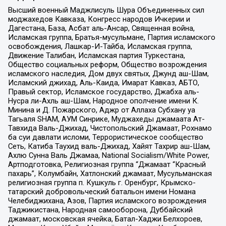
Высший военный Маджлисуль Шура Объединенных сил
моджахедов Кавказа, Конгресс народов Ичкерии и
Дагестана, База, Асбат аль-Ансар, Священная война,
Исламская группа, Братья-мусульмане, Партия исламского
освобождения, Лашкар-И-Тайба, Исламская группа,
Движение Талибан, Исламская партия Туркестана,
Общество социальных реформ, Общество возрождения
исламского наследия, Дом двух святых, Джунд аш-Шам,
Исламский джихад, Аль-Каида, Имарат Кавказ, АБТО,
Правый сектор, Исламское государство, Джабха аль-
Нусра ли-Ахль аш-Шам, Народное ополчение имени К.
Минина и Д. Пожарского, Аджр от Аллаха Субхану уа
Тагьаля SHAM, АУМ Синрике, Муджахеды джамаата Ат-
Тавхида Валь-Джихад, Чистопольский Джамаат, Рохнамо
ба суи давлати исломи, Террористическое сообщество
Сеть, Катиба Таухид валь-Джихад, Хайят Тахрир аш-Шам,
Ахлю Сунна Валь Джамаа, National Socialism/White Power,
Артподготовка, Религиозная группа “Джамаат “Красный
пахарь”, Колумбайн, Хатлонский джамаат, Мусульманская
религиозная группа п. Кушкуль г. Оренбург, Крымско-
татарский добровольческий батальон имени Номана
Челебиджихана, Азов, Партия исламского возрождения
Таджикистана, Народная самооборона, Дуббайский
джамаат, московская ячейка, Батал-Хаджи Белхороев,