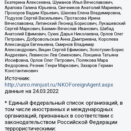
Екатерина Алексеевна, Шуманов Илья Вячеславович,
Арапова Галина Юрьевна, Свечников Анатолий Мариевич,
Прохоров Вадим Юрьевич, Шахова Елена Владимировна,
Подузов Сергей Васильевич, Протасова Ирина
Вячеславовна, Литинский Леонид Борисович, Лукашевский
Сергей Маркович, Бахмин Вячеслав Иванович, Шабад
Анатолий Ефимович, Сухих Дарья Николаевна, Орлов Олег
Петрович, Добровольская Анна Дмитриевна, Королева
Александра Евгеньевна, Смирнов Владимир
Александрович, Вицин Сергей Ефимович, Золотухин Борис
Андреевич, Левинсон Лев Семенович, Локшина Татьяна
Иосифовна, Орлов Олег Петрович, Полякова Мара
Федоровна, Резник Генри Маркович, Захаров Герман
Константинович
Источник:
http://unro.minjust.ru/NKOForeignAgent.aspx
данные на
24.03.2022
* Единый федеральный список организаций, в
том числе иностранных и международных
организаций, признанных в соответствии с
законодательством Российской Федерации
террористическими: