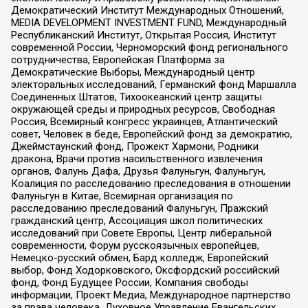
Демократический Институт Международных Отношений,
MEDIA DEVELOPMENT INVESTMENT FUND, Международный
Республиканский Институт, Открытая Россия, Институт
современной России, Черноморский фонд регионального
сотрудничества, Европейская Платформа за
Демократические Выборы, Международный центр
электоральных исследований, Германский фонд Маршалла
Соединенных Штатов, Тихоокеанский центр защиты
окружающей среды и природных ресурсов, Свободная
Россия, Всемирный конгресс украинцев, Атлантический
совет, Человек в беде, Европейский фонд за демократию,
Джеймстаунский фонд, Прожект Хармони, Родники
дракона, Врачи против насильственного извлечения
органов, Фалунь Дафа, Друзья Фалуньгун, Фалуньгун,
Коалиция по расследованию преследования в отношении
Фалуньгун в Китае, Всемирная организация по
расследованию преследований Фалуньгун, Пражский
гражданский центр, Ассоциация школ политических
исследований при Совете Европы, Центр либеральной
современности, Форум русскоязычных европейцев,
Немецко-русский обмен, Бард колледж, Европейский
выбор, Фонд Ходорковского, Оксфордский российский
фонд, Фонд Будущее России, Компания свободы
информации, Проект Медиа, Международное партнерство
за права человека, Духовное Управление Евангельских