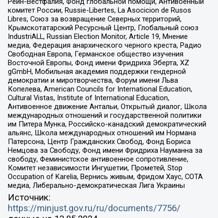
Рейн-Вестфалия, Фонд глобальной помощи, Антивоенный
комитет России, Russie-Libertes, La Asocicion de Rusos
Libres, Союз за возвращение Северных территорий,
Крымскотатарский Ресурсный Центр, Глобальный союз
IndustriALL, Russian Election Monitor, Article 19, Мнение
медиа, Федерация анархического черного креста, Радио
Свободная Европа, Германское общество изучения
Восточной Европы, Фонд имени Фридриха Эберта, XZ
gGmbH, Мобильная академия поддержки гендерной
демократии и миротворчества, Форум имени Льва
Копелева, American Councils for International Education,
Cultural Vistas, Institute of International Education,
Антивоенное движение Антальи, Открытый диалог, Школа
международных отношений и государственной политики
им Питера Мунка, Российско-канадский демократический
альянс, Школа международных отношений им Нормана
Патерсона, Центр Гражданских Свобод, Фонд Бориса
Немцова за Свободу, Фонд имени Фридриха Науманна за
свободу, Феминистское антивоенное сопротивление,
Комитет независимости Ингушетии, Прометей, Stop
Occupation of Karelia, Вернись живым, Фридом Хаус, СОТА
медиа, Либерально-демократическая Лига Украины
Источник:
https://minjust.gov.ru/ru/documents/7756/