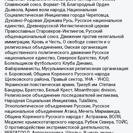
Славянский союз, Формат-18, Благородный Орден
Дьявола, Армия воли народа, Национальная
Социалистическая Инициатива города Череповца,
Духовно-Родовая Держава Русь, Русское национальное
единство, Древнерусской Инглистической церкви
Православных Староверов-Инглингов, Русский
общенациональный союз, Движение против нелегальной
иммиграции, Кровь и Честь, О свободе совести и о
религиозных объединениях, Омская организация
общественного политического движения Русское
национальное единство, Северное Братство, Клуб
Болельщиков Футбольного Клуба Динамо,
Файзрахманисты, Мусульманская религиозная организация
п. Боровский, Община Коренного Русского народа
Щелковского района, Правый сектор, УНА - УНСО,
Украинская повстанческая армия, Тризуб им. Степана
Бандеры, Братство, Белый Крест, Misanthropic division,
Религиозное объединение последователей инглиизма,
Народная Социальная Инициатива, TulaSkins,
Этнополитическое объединение Русские, Русское
национальное объединение Атака, Мечеть Мирмамеда,
Община Коренного Русского народа г. Астрахани, ВОЛЯ,
Меджлис крымскотатарского народа, Рубеж Севера, ТОЙС,
О противодействии экстремистской деятельности,
РЕВТАТПОД, Артподготовка, Штольц, В честь иконы