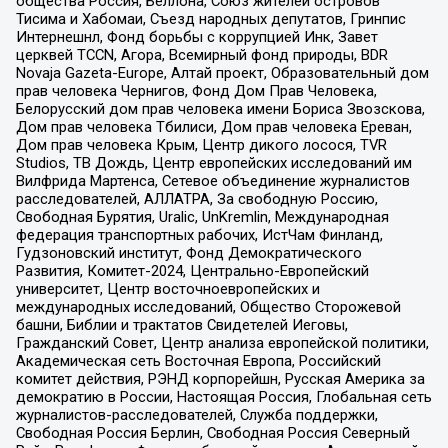
общества Россия, Беллона, Союз жителей островов
Тисима и Хабомаи, Съезд народных депутатов, Гринпис
Интернешнл, Фонд борьбы с коррупцией Инк, Завет
церквей TCCN, Агора, Всемирный фонд природы, BDR
Novaja Gazeta-Europe, Алтай проект, Образовательный дом
прав человека Чернигов, Фонд Дом Прав Человека,
Белорусский дом прав человека имени Бориса Звозскова,
Дом прав человека Тбилиси, Дом прав человека Ереван,
Дом прав человека Крым, Центр дикого лосося, TVR
Studios, ТВ Дождь, Центр европейских исследований им
Вилфрида Мартенса, Сетевое объединение журналистов
расследователей, АЛЛАТРА, За свободную Россию,
Свободная Бурятия, Uralic, UnKremlin, Международная
федерация транспортных рабочих, ИстЧам Финланд,
Гудзоновский институт, Фонд Демократического
Развития, Комитет-2024, Центрально-Европейский
университет, Центр восточноевропейских и
международных исследований, Общество Сторожевой
башни, Библии и трактатов Свидетелей Иеговы,
Гражданский Совет, Центр анализа европейской политики,
Академическая сеть Восточная Европа, Российский
комитет действия, РЭНД корпорейшн, Русская Америка за
демократию в России, Настоящая Россия, Глобальная сеть
журналистов-расследователей, Служба поддержки,
Свободная Россия Берлин, Свободная Россия Северный