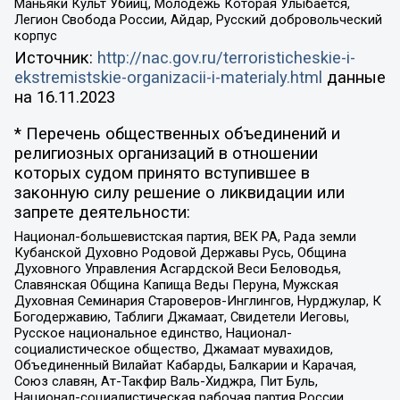
Маньяки Культ Убийц, Молодёжь Которая Улыбается,
Легион Свобода России, Айдар, Русский добровольческий
корпус
Источник:
http://nac.gov.ru/terroristicheskie-i-
ekstremistskie-organizacii-i-materialy.html
данные
на
16.11.2023
* Перечень общественных объединений и
религиозных организаций в отношении
которых судом принято вступившее в
законную силу решение о ликвидации или
запрете деятельности:
Национал-большевистская партия, ВЕК РА, Рада земли
Кубанской Духовно Родовой Державы Русь, Община
Духовного Управления Асгардской Веси Беловодья,
Славянская Община Капища Веды Перуна, Мужская
Духовная Семинария Староверов-Инглингов, Нурджулар, К
Богодержавию, Таблиги Джамаат, Свидетели Иеговы,
Русское национальное единство, Национал-
социалистическое общество, Джамаат мувахидов,
Объединенный Вилайат Кабарды, Балкарии и Карачая,
Союз славян, Ат-Такфир Валь-Хиджра, Пит Буль,
Национал-социалистическая рабочая партия России,