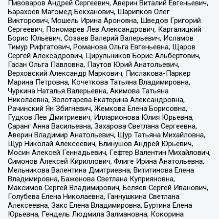
Пивоваров Андрей Сергеевич, Аверин Виталий Евгеньевич,
Барахоев Магомед Бекханович, Шарипков Олег
Викторович, Мошель Ирина Ароновна, Шведов Григорий
Сергеевич, Пономарев Лев Александрович, Каргалицкий
Борис Юльевич, Созаев Валерий Валерьевич, Исламов
Тимур Рифгатович, Романова Ольга Евгеньевна, Щаров
Сергей Алексадрович, Цирульников Борис Альбертович,
Гасан Ольга Павловна, Паутов Юрий Анатольевич,
Верховский Александр Маркович, Пислакова-Паркер
Марина Петровна, Кочеткова Татьяна Владимировна,
Чуркина Наталья Валерьевна, Акимова Татьяна
Николаевна, Золотарева Екатерина Александровна,
Рачинский Ян Збигневич, Жемкова Елена Борисовна,
Гудков Лев Дмитриевич, Илларионова Юлия Юрьевна,
Саранг Анна Васильевна, Захарова Светлана Сергеевна,
Аверин Владимир Анатольевич, Щур Татьяна Михайловна,
Щур Николай Алексеевич, Блинушов Андрей Юрьевич,
Мосин Алексей Геннадьевич, Гефтер Валентин Михайлович,
Симонов Алексей Кириллович, Флиге Ирина Анатольевна,
Мельникова Валентина Дмитриевна, Вититинова Елена
Владимировна, Баженова Светлана Куприяновна,
Максимов Сергей Владимирович, Беляев Сергей Иванович,
Голубева Елена Николаевна, Ганнушкина Светлана
Алексеевна, Закс Елена Владимировна, Буртина Елена
Юрьевна, Гендель Людмила Залмановна, Кокорина