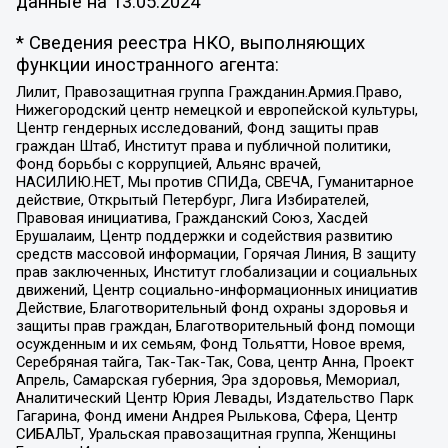
данные на
13.05.2024
* Сведения реестра НКО, выполняющих
функции иностранного агента:
Лилит, Правозащитная группа Гражданин.Армия.Право,
Нижегородский центр немецкой и европейской культуры,
Центр гендерных исследований, Фонд защиты прав
граждан Штаб, Институт права и публичной политики,
Фонд борьбы с коррупцией, Альянс врачей,
НАСИЛИЮ.НЕТ, Мы против СПИДа, СВЕЧА, Гуманитарное
действие, Открытый Петербург, Лига Избирателей,
Правовая инициатива, Гражданский Союз, Хасдей
Ерушалаим, Центр поддержки и содействия развитию
средств массовой информации, Горячая Линия, В защиту
прав заключенных, Институт глобализации и социальных
движений, Центр социально-информационных инициатив
Действие, Благотворительный фонд охраны здоровья и
защиты прав граждан, Благотворительный фонд помощи
осужденным и их семьям, Фонд Тольятти, Новое время,
Серебряная тайга, Так-Так-Так, Сова, центр Анна, Проект
Апрель, Самарская губерния, Эра здоровья, Мемориал,
Аналитический Центр Юрия Левады, Издательство Парк
Гагарина, Фонд имени Андрея Рылькова, Сфера, Центр
СИБАЛЬТ, Уральская правозащитная группа, Женщины