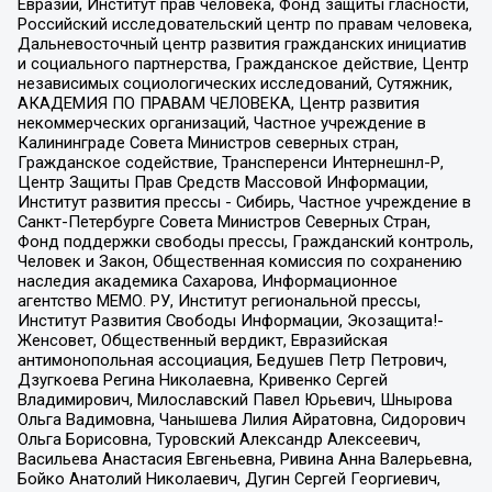
Евразии, Институт прав человека, Фонд защиты гласности,
Российский исследовательский центр по правам человека,
Дальневосточный центр развития гражданских инициатив
и социального партнерства, Гражданское действие, Центр
независимых социологических исследований, Сутяжник,
АКАДЕМИЯ ПО ПРАВАМ ЧЕЛОВЕКА, Центр развития
некоммерческих организаций, Частное учреждение в
Калининграде Совета Министров северных стран,
Гражданское содействие, Трансперенси Интернешнл-Р,
Центр Защиты Прав Средств Массовой Информации,
Институт развития прессы - Сибирь, Частное учреждение в
Санкт-Петербурге Совета Министров Северных Стран,
Фонд поддержки свободы прессы, Гражданский контроль,
Человек и Закон, Общественная комиссия по сохранению
наследия академика Сахарова, Информационное
агентство МЕМО. РУ, Институт региональной прессы,
Институт Развития Свободы Информации, Экозащита!-
Женсовет, Общественный вердикт, Евразийская
антимонопольная ассоциация, Бедушев Петр Петрович,
Дзугкоева Регина Николаевна, Кривенко Сергей
Владимирович, Милославский Павел Юрьевич, Шнырова
Ольга Вадимовна, Чанышева Лилия Айратовна, Сидорович
Ольга Борисовна, Туровский Александр Алексеевич,
Васильева Анастасия Евгеньевна, Ривина Анна Валерьевна,
Бойко Анатолий Николаевич, Дугин Сергей Георгиевич,