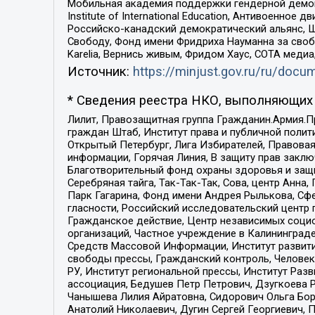
Мобильная академия поддержки гендерной демократи
Institute of International Education, Антивоенн
Российско-канадский демократический альянс, 
Свободу, Фонд имени Фридриха Науманна за свобо
Karelia, Вернись живым, Фридом Хаус, СОТА меди
Источник:
https://minjust.gov.ru/ru/doc
* Сведения реестра НКО, выполняющих 
Лилит, Правозащитная группа Гражданин.Армия.П
граждан Штаб, Институт права и публичной поли
Открытый Петербург, Лига Избирателей, Правова
информации, Горячая Линия, В защиту прав закл
Благотворительный фонд охраны здоровья и защи
Серебряная тайга, Так-Так-Так, Сова, центр Анн
Парк Гагарина, Фонд имени Андрея Рылькова, Сф
гласности, Российский исследовательский центр 
Гражданское действие, Центр независимых соци
организаций, Частное учреждение в Калининград
Средств Массовой Информации, Институт развити
свободы прессы, Гражданский контроль, Человек
РУ, Институт региональной прессы, Институт Ра
ассоциация, Бедушев Петр Петрович, Дзугкоева 
Чанышева Лилия Айратовна, Сидорович Ольга Бори
Анатолий Николаевич, Дугин Сергей Георгиевич, 