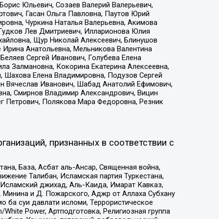
Борис Юльевич, Созаев Валерий Валерьевич,
тович, Гасан Ольга Павловна, Паутов Юрий
ровна, Чуркина Наталья Валерьевна, Акимова
 Гудков Лев Дмитриевич, Илларионова Юлия
ихайловна, Щур Николай Алексеевич, Блинушов
е Ирина Анатольевна, Мельникова Валентина
Беляев Сергей Иванович, Голубева Елена
ила Залмановна, Кокорина Екатерина Алексеевна,
, Шахова Елена Владимировна, Подузов Сергей
ин Вячеслав Иванович, Шабад Анатолий Ефимович,
вна, Смирнов Владимир Александрович, Вицин
ег Петрович, Полякова Мара Федоровна, Резник
ганизаций, признанных в соответствии с
на, База, Асбат аль-Ансар, Священная война,
ижение Талибан, Исламская партия Туркестана,
Исламский джихад, Аль-Каида, Имарат Кавказ,
 Минина и Д. Пожарского, Аджр от Аллаха Субхану
о ба суи давлати исломи, Террористическое
/White Power, Артподготовка, Религиозная группа