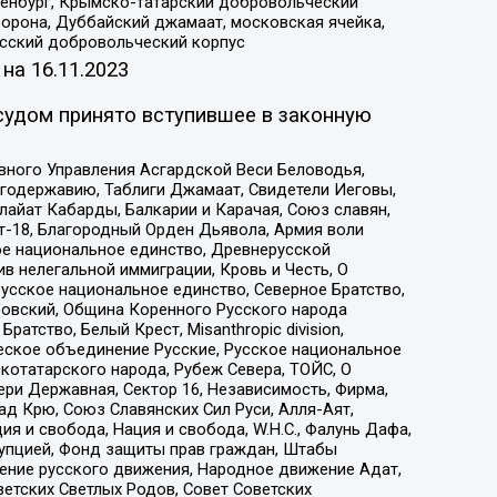
Оренбург, Крымско-татарский добровольческий
орона, Дуббайский джамаат, московская ячейка,
усский добровольческий корпус
 на
16.11.2023
судом принято вступившее в законную
вного Управления Асгардской Веси Беловодья,
годержавию, Таблиги Джамаат, Свидетели Иеговы,
айат Кабарды, Балкарии и Карачая, Союз славян,
т-18, Благородный Орден Дьявола, Армия воли
ое национальное единство, Древнерусской
 нелегальной иммиграции, Кровь и Честь, О
усское национальное единство, Северное Братство,
ровский, Община Коренного Русского народа
атство, Белый Крест, Misanthropic division,
еское объединение Русские, Русское национальное
котатарского народа, Рубеж Севера, ТОЙС, О
ри Державная, Сектор 16, Независимость, Фирма,
д Крю, Союз Славянских Сил Руси, Алля-Аят,
я и свобода, Нация и свобода, W.H.С., Фалунь Дафа,
рупцией, Фонд защиты прав граждан, Штабы
ение русского движения, Народное движение Адат,
етских Светлых Родов, Совет Советских