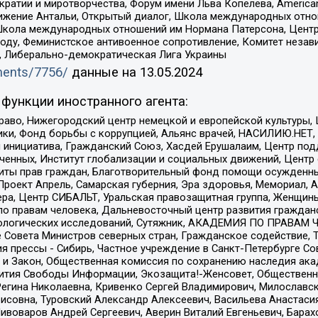
и и миротворчества, Форум имени Льва Копелева, American Counci
ое движение Антальи, Открытый диалог, Школа международных отн
Школа международных отношений им Нормана Патерсона, Центр
ду, Феминистское антивоенное сопротивление, Комитет независ
а, Либерально-демократическая Лига Украины
uments/7756/
данные на
13.05.2024
функции иностранного агента:
раво, Нижегородский центр немецкой и европейской культуры,
тики, Фонд борьбы с коррупцией, Альянс врачей, НАСИЛИЮ.НЕТ,
я инициатива, Гражданский Союз, Хасдей Ерушалаим, Центр по
юченных, Институт глобализации и социальных движений, Цент
ты прав граждан, Благотворительный фонд помощи осужденным
а, Проект Апрель, Самарская губерния, Эра здоровья, Мемориал
ера, Центр СИБАЛЬТ, Уральская правозащитная группа, Женщины
по правам человека, Дальневосточный центр развития гражданс
ологических исследований, Сутяжник, АКАДЕМИЯ ПО ПРАВАМ Ч
е Совета Министров северных стран, Гражданское содействие,
я прессы - Сибирь, Частное учреждение в Санкт-Петербурге С
 и Закон, Общественная комиссия по сохранению наследия ак
звития Свободы Информации, Экозащита!-Женсовет, Общественн
Регина Николаевна, Кривенко Сергей Владимирович, Милославс
совна, Туровский Александр Алексеевич, Васильева Анастасия
Пивоваров Андрей Сергеевич, Аверин Виталий Евгеньевич, Бара