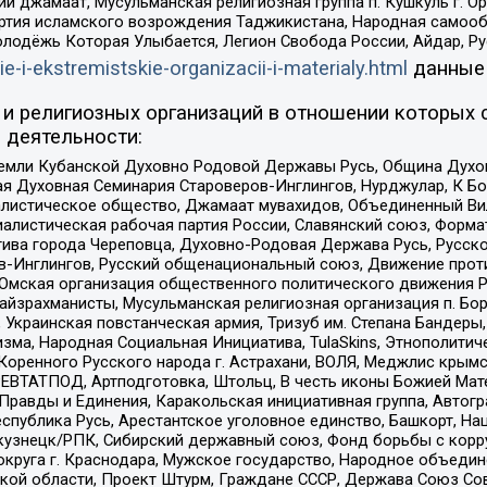
ий джамаат, Мусульманская религиозная группа п. Кушкуль г. 
ртия исламского возрождения Таджикистана, Народная самооб
олодёжь Которая Улыбается, Легион Свобода России, Айдар, Р
ie-i-ekstremistskie-organizacii-i-materialy.html
данные
и религиозных организаций в отношении которых 
 деятельности:
земли Кубанской Духовно Родовой Державы Русь, Община Духо
 Духовная Семинария Староверов-Инглингов, Нурджулар, К Бо
листическое общество, Джамаат мувахидов, Объединенный Вил
иалистическая рабочая партия России, Славянский союз, Форма
ива города Череповца, Духовно-Родовая Держава Русь, Русск
-Инглингов, Русский общенациональный союз, Движение против
 Омская организация общественного политического движения Р
йзрахманисты, Мусульманская религиозная организация п. Бо
краинская повстанческая армия, Тризуб им. Степана Бандеры, Бр
зма, Народная Социальная Инициатива, TulaSkins, Этнополитич
оренного Русского народа г. Астрахани, ВОЛЯ, Меджлис крымс
РЕВТАТПОД, Артподготовка, Штольц, В честь иконы Божией Мате
равды и Единения, Каракольская инициативная группа, Автогра
спублика Русь, Арестантское уголовное единство, Башкорт, Наци
окузнецк/РПК, Сибирский державный союз, Фонд борьбы с кор
округа г. Краснодара, Мужское государство, Народное объедин
ой области, Проект Штурм, Граждане СССР, Держава Союз Сов