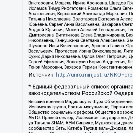
Викторович, Мошель Ирина Ароновна, Шведов Гри
Исламов Тимур Рифгатович, Романова Ольга Евге
Анатольевич, Верховский Александр Маркович, П
Татьяна Николаевна, Золотарева Екатерина Алек
Юрьевна, Саранг Анна Васильевна, Захарова Свет
Андрей Юрьевич, Мосин Алексей Геннадьевич, Ге
Дмитриевна, Вититинова Елена Владимировна, Ба
Николаевна, Ганнушкина Светлана Алексеевна, За
Шуманов Илья Вячеславович, Арапова Галина Юрь
Васильевич, Протасова Ирина Вячеславовна, Лит
Сухих Дарья Николаевна, Орлов Олег Петрович, 
Сергей Ефимович, Золотухин Борис Андреевич, Л
Генри Маркович, Захаров Герман Константинович
Источник:
http://unro.minjust.ru/NKOFore
* Единый федеральный список организа
законодательством Российской Федера
Высший военный Маджлисуль Шура Объединенных с
Исламская группа, Братья-мусульмане, Партия ис
Общество социальных реформ, Общество возрожд
АБТО, Правый сектор, Исламское государство, Д
уа Тагьаля SHAM, АУМ Синрике, Муджахеды джама
сообщество Сеть, Катиба Таухид валь-Джихад, Хай