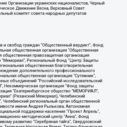
ение Организации украинских националистов, Черный
ическое Движение Весна, Верховный Совет
ельный комитет совета народных депутатов
ции социально-правовых программ "Лилит", Дальневосточное общественное движение "Маяк", Санкт-Петербургская ЛГБТ-инициативная группа "Выход", Инициативная группа ЛГБТ+ "Реверс", Алексеев Андрей Викторович, Бекбулатова Таисия Львовна, Беляев Иван Михайлович, Владыкина Елена Сергеевна, Гельман Марат Александрович, Никульшина Вероника Юрьевна, Толоконникова Надежда Андреевна, Шендерович Виктор Анатольевич, Общество с ограниченной ответственностью "Данное сообщение", Общество с ограниченной ответственностью Издательский дом "Новая глава", Айнбиндер Александра Александровна, Московский комьюнити-центр для ЛГБТ+инициатив, Благотворительный фонд развития филантропии, Deutsche Welle (Германия, Kurt-Schumacher-Strasse 3, 53113 Bonn), Борзунова Мария Михайловна, Воробьев Виктор Викторович, Голубева Анна Львовна, Константинова Алла Михайловна, Малкова Ирина Владимировна, Мурадов Мурад Абдулгалимович, Осетинская Елизавета Николаевна, Понасенков Евгений Николаевич, Ганапольский Матвей Юрьевич, Киселев Евгений Алексеевич, Борухович Ирина Григорьевна, Дремин Иван Тимофеевич, Дубровский Дмитрий Викторович, Красноярская региональная общественная организация поддержки и развития альтернативных образовательных технологий и межкультурных коммуникаций "ИНТЕРРА", Маяковская Екатерина Алексеевна, Фейгин Марк Захарович, Филимонов Андрей Викторович, Дзугкоева Регина Николаевна, Доброхотов Роман Александрович, Дудь Юрий Александрович, Елкин Сергей Владимирович, Кругликов Кирилл Игоревич, Сабунаева Мария Леонидовна, Семенов Алексей Владимирович, Шаинян Карен Багратович, Шульман Екатерина Михайловна, Асафьев Артур Валерьевич, Вахштайн Виктор Семенович, Венедиктов Алексей Алексеевич, Лушникова Екатерина Евгеньевна, Волков Леонид Михайлович, Невзоров Александр Глебович, Пархоменко Сергей Борисович, Сироткин Ярослав Николаевич, Кара-Мурза Владимир Владимирович, Баранова Наталья Владимировна, Гозман Леонид Яковлевич, Кагарлицкий Борис Юльевич, Климарев Михаил Валерьевич, Милов Владимир Станиславович, Автономная некоммерческая организация Краснодарский центр современного искусства "Типография", Моргенштерн Алишер Тагирович, Соболь Любовь Эдуардовна, Общество с ограниченной ответственностью "ЛИЗА НОРМ", Каспаров Гарри Кимович, Ходорковский Михаил Борисович, Общество с ограниченной ответственностью "Апрельские тезисы", Данилович Ирина Брониславовна, Кашин Олег Владимирович, Петров Николай Владимирович, Пивоваров Алексей Владимирович, Соколов Михаил Владимирович, Цветкова Юлия Владимировна, Чичваркин Евгений Александрович, Комитет против пыток/Команда против пыток, Общество с ограниченной ответственностью "Первый научный", Общество с ограниченной ответственностью "Вертолет и ко", Белоцерковская Вероника Борисовна, Кац Максим Евгеньевич, Лазарева Татьяна Юрьевна, Шаведдинов Руслан Табризович, Яшин Илья Валерьевич, Общество с ограниченной ответственностью "Иноагент ААВ", Алешковский Дмитрий Петрович, Альбац Евгения Марковна, Быков Дмитрий Львович, Галямина Юлия Евгеньевна, Лойко Сергей Леонидович, Мартынов Кирилл Константинович, Медведев Сергей Александрович, Крашенинников Федор Геннадиевич, Гордеева Катерина Вл