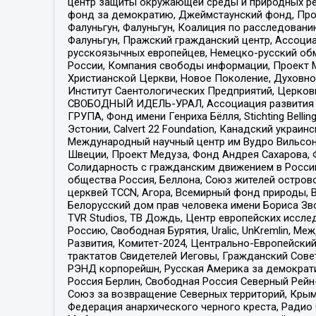
центр защиты окружающей среды и природных ресу
фонд за демократию, Джеймстаунский фонд, Прож
Фалуньгун, Фалуньгун, Коалиция по расследован
Фалуньгун, Пражский гражданский центр, Ассоци
русскоязычных европейцев, Немецко-русский об
России, Компания свободы информации, Проект М
Христианской Церкви, Новое Поколение, Духовн
Институт Саентологических Предприятий, Церков
СВОБОДНЫЙ ИДЕЛЬ-УРАЛ, Ассоциация развития ж
ГРУПА, Фонд имени Генриха Бёлля, Stichting Bellin
Эстонии, Calvert 22 Foundation, Канадский укра
Международный научный центр им Вудро Вильсона
Швеции, Проект Медуза, Фонд Андрея Сахарова, Ф
Солидарность с гражданским движением в России 
общества Россия, Беллона, Союз жителей острово
церквей TCCN, Агора, Всемирный фонд природы, B
Белорусский дом прав человека имени Бориса Зво
TVR Studios, ТВ Дождь, Центр европейских иссл
Россию, Свободная Бурятия, Uralic, UnKremlin, 
Развития, Комитет-2024, Центрально-Европейски
трактатов Свидетелей Иеговы, Гражданский Совет
РЭНД корпорейшн, Русская Америка за демократи
Россия Берлин, Свободная Россия Северный Рейн-В
Союз за возвращение Северных территорий, Крымско
Федерация анархического черного креста, Радио