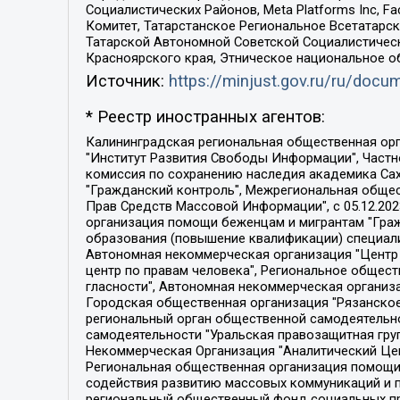
Социалистических Районов, Meta Platforms Inc, 
Комитет, Татарстанское Региональное Всетатар
Татарской Автономной Советской Социалистическ
Красноярского края, Этническое национальное о
Источник:
https://minjust.gov.ru/ru/doc
* Реестр иностранных агентов:
Калининградская региональная общественная организация "Экозащита!-Женсовет", Фонд содействия защите прав и свобод граждан "Общественный вердикт", Фонд "Институт Развития Свободы Информации", Частное учреждение "Информационное агентство МЕМО. РУ", Региональная общественная организация "Общественная комиссия по сохранению наследия академика Сахарова", Фонд поддержки свободы прессы, Санкт-Петербургская общественная правозащитная организация "Гражданский контроль", Межрегиональная общественная организация "Информационно-просветительский центр "Мемориал", Региональный Фонд "Центр Защиты Прав Средств Массовой Информации", с 05.12.2023 Фонд "Центр Защиты Прав Средств массовой информации", Региональная общественная благотворительная организация помощи беженцам и мигрантам "Гражданское содействие", Негосударственное образовательное учреждение дополнительного профессионального образования (повышение квалификации) специалистов "АКАДЕМИЯ ПО ПРАВАМ ЧЕЛОВЕКА", Свердловская региональная общественная организация "Сутяжник", Автономная некоммерческая организация "Центр независимых социологических исследований", Союз общественных объединений "Российский исследовательский центр по правам человека", Региональное общественное учреждение научно-информационный центр "МЕМОРИАЛ", Некоммерческая организация "Фонд защиты гласности", Автономная некоммерческая организация "Институт прав человека", Городская общественная организация "Екатеринбургское общество "МЕМОРИАЛ", Городская общественная организация "Рязанское историко-просветительское и правозащитное общество "Мемориал" (Рязанский Мемориал), Челябинский региональный орган общественной самодеятельности – женское общественное объединение "Женщины Евразии", Челябинский региональный орган общественной самодеятельности "Уральская правозащитная группа", Фонд содействия защите здоровья и социальной справедливости имени Андрея Рылькова, Автономная Некоммерческая Организация "Аналитический Центр Юрия Левады", Автономная некоммерческая организация социальной поддержки населения "Проект Апрель", Региональная общественная организация помощи женщинам и детям, находящимся в кризисной ситуации "Информационно-методический центр "Анна", Фонд содействия развитию массовых коммуникаций и правовому просвещению "Так-так-Так", Фонд содействия устойчивому развитию "Серебряная тайга", Свердловский региональный общественный фонд социальных проектов "Новое время", "Idel.Реалии", Кавказ.Реалии, Крым.Реалии, Телеканал Настоящее Время, Татаро-башкирская служба Радио Свобода (Azatliq Radiosi), Радио Свободная Европа/Радио Свобода (PCE/PC), "Сибирь.Реалии", "Фактограф", Благотворительный фонд помощи осужденным и их семьям, Автономная некоммерческая организация "Институт глобализации и социальных движений", Фонд "В защиту прав заключенных", Частное учреждение "Центр поддержки и содействия развитию средств массовой информации", Пензенский региональный общественный благотворительный фонд "Гражданский союз", "Север.Реалии", Некоммерческая организация Фонд "Правовая инициатива", 