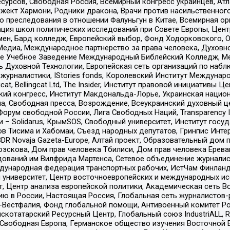
рсов, Свободная Россия, Всемирный конгресс украинцев, Атла
ект Хармони, Родники дракона, Врачи против насильственного
ию преследования в отношении Фалуньгун в Китае, Всемирная о
ация школ политических исследований при Совете Европы, Цен
мен, Бард колледж, Европейский выбор, Фонд Ходорковского,
едиа, Международное партнерство за права человека, Духовно
ое Учебное Заведение Международный Библейский Колледж, М
ь Духовной Технологии, Европейская сеть организаций по наб
урналистики, IStories fonds, Королевский Институт Между
gcat, Bellingcat Ltd, The Insider, Институт правовой инициатив
инский конгресс, Институт Макдональда-Лорье, Украинская нац
, Свободная пресса, Возрождение, Всеукраинский духовный цен
орум свободной России, Лига Свободных Наций, Transparеncy I
– Solidarus, КрымSOS, Свободный университет, Институт госу
в Тисима и Хабомаи, Съезд народных депутатов, Гринпис Инте
DR Novaja Gazeta-Europe, Алтай проект, Образовательный дом 
зскова, Дом прав человека Тбилиси, Дом прав человека Ерева
едований им Вилфрида Мартенса, Сетевое объединение журнали
Международная федерация транспортных рабочих, ИстЧам Финлан
й университет, Центр восточноевропейских и международных и
, Центр анализа европейской политики, Академическая сеть Во
ю в России, Настоящая Россия, Глобальная сеть журналистов
естфалия, Фонд глобальной помощи, Антивоенный комитет России,
татарский Ресурсный Центр, Глобальный союз IndustriALL, Russi
 Свободная Европа, Германское общество изучения Восточной 