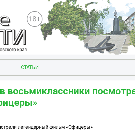
18+
СТАТЬИ
ов восьмиклассники посмотр
ицеры» ️
мотрели легендарный фильм «Офицеры» ️