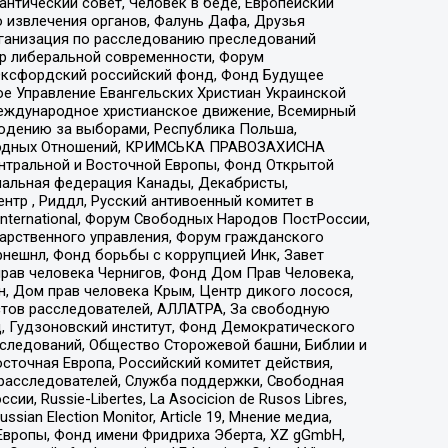
нтический совет, Человек в беде, Европейский
 извлечения органов, Фалунь Дафа, Друзья
рганизация по расследованию преследований
тр либеральной современности, Форум
 Оксфордский российский фонд, Фонд Будущее
е Управление Евангельских Христиан Украинской
еждународное христианское движение, Всемирный
людению за выборами, Республика Польша,
народных Отношений, КРИМСЬКА ПРАВОЗАХИСНА
ы Центральной и Восточной Европы, Фонд Открытой
иональная федерация Канады, Декабристы,
тр , Риддл, Русский антивоенный комитет в
nternational, Форум Свободных Народов ПостРоссии,
дарственного управления, Форум гражданского
рнешнл, Фонд борьбы с коррупцией Инк, Завет
прав человека Чернигов, Фонд Дом Прав Человека,
н, Дом прав человека Крым, Центр дикого лосося,
стов расследователей, АЛЛАТРА, За свободную
д, Гудзоновский институт, Фонд Демократического
сследований, Общество Сторожевой башни, Библии и
сточная Европа, Российский комитет действия,
-расследователей, Служба поддержки, Свободная
 Russie-Libertes, La Asocicion de Rusos Libres,
an Election Monitor, Article 19, Мнение медиа,
Европы, Фонд имени Фридриха Эберта, XZ gGmbH,