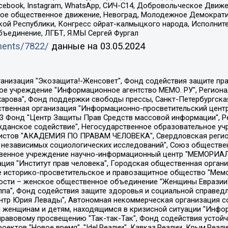
Facebook, Instagram, WhatsApp, СИЧ-С14, Добровольческое Движ
ское общественное движение, Невоград, Молодежное Демократ
ой Республики, Конгресс ойрат-калмыцкого народа, Исполнит
бъединение, ЛГБТ, Я.МЫ Сергей Фургал
uments/7822/
данные на
03.05.2024
Общество с ограниченной ответственностью "Радио Свободная Европа/Радио Свобода", Чешское информационное агентство "MEDIUM-ORIENT", Красноярская региональная общественная организация "Мы против СПИДа", Камалягин Денис Николаевич, Маркелов Сергей Евгеньевич, Пономарев Лев Александрович, Савицкая Людмила Алексеевна, Автономная некоммерческая организация "Центр по работе с проблемой насилия "НАСИЛИЮ.НЕТ", Межрегиональный профессиональный союз работников здравоохранения "Альянс врачей", Юридическое лицо, зарегистрированное в Латвийской Республике, SIA "Medusa Project" (регистрационный номер 40103797863, дата регистрации 10.06.2014), Некоммерческая организация "Фонд по борьбе с коррупцией", Автономная некоммерческая организация "Институт права и публичной политики", Баданин Роман Сергеевич, Гликин Максим Александрович, Железнова Мария Михайловна, Лукьянова Юлия Сергеевна, Маетная Елизавета Витальевна, Маняхин Петр Борисович, Чуракова Ольга Владимировна, Ярош Юлия Петровна, Юридическое лицо "The Insider SIA", зарегистрированное в Риге, Латвийская Республика (дата регистрации 26.06.2015), являющееся администратором доменного имени интернет-издания "The Insider SIA", https://theins.ru, Постернак Алексей Евгеньевич, Рубин Михаил Аркадьевич, Анин Роман Александрович, Юридическое лицо Istories fonds, зарегистрированное в Латвийской Республике (регистрационный номер 50008295751, дата регистрации 24.02.2020), Великовский Дмитрий Александрович, Долинина Ирина Николаевна, Мароховская Алеся Алексеевна, Шлейнов Роман Юрьевич, Шмагун Олеся Валентиновна, Общество с ограниченной ответственностью "Альтаир 2021", Общество с ограниченной ответственностью "Вега 2021", Общество с ограниченной ответственностью "Главный редактор 2021", Общество с ограниченной ответственностью "Ромашки монолит", Важенков Артем Валерьевич, Ивановская областная общественная организация "Центр гендерных исследований", Гурман Юрий Альбертович, Медиапроект "ОВД-Инфо", Егоров Владимир Владимирович, Жилинский Владимир Александрович, Общество с ограниченной ответственностью "ЗП", Иванова София Юрьевна, Карезина Инна Павловна, Кильтау Екатерина Викторовна, Петров Алексей Викторович, Пискунов Сергей Евгеньевич, Смирнов Сергей Сергеевич, Тихонов Михаил Сергеевич, Общество с ограниченной ответственностью "ЖУРНАЛИСТ-ИНОСТРАННЫЙ АГЕНТ", Арапова Галина Юрьевна, Вольтская Татьяна Анатольевна, Американская компания "Mason G.E.S. Anonymous Foundation" (США), являющаяся владельцем интернет-издания https://mnews.world/, Компания "Stichting Bellingcat", зарегистрированная в Нидерландах (дата регистрации 11.07.2018), Захаров Андрей Вячеславович, Клепиковская Екатерина Дмитриевна, Общество с ограниченной ответственностью "МЕМО", Перл Роман Александрович, Симонов Евгений Алексеевич, Соловьева Елена Анатольевна, Сотников Даниил Владимирович, Сурначева Елизавета Дмитриевна, Автономная некоммерческая организация по защите прав человека и информированию населения "Якутия – Наше Мнение", Общество с ограниченной ответственностью "Москоу диджитал медиа", с 26.01.2023 Общество с ограниченной ответственностью "Чайка Белые сады", Ветошкина Валерия Валерьевна, Заговора Максим Александрович, Межрегиональное общественное движение "Российская ЛГБТ - сеть", Оленичев Максим Владимирович, Павлов Иван Юрьевич, Скворцова Елена Сергеевна, Общество с ограниченной ответственностью "Как бы инагент", Кочетков Игорь Викторович, Общество с ограниченной ответственностью "Честные выборы", Еланчик Олег Александрович, Общество с ограниченной ответственностью "Нобелевский призыв", Гималова Регина Эмилевна, Григорьев Андрей Валерьевич, Григорьева Алина Александровна, Ассоциация по содействию защите прав призывников, альтернативнослужащих и военнослужащих "Правозащитная группа "Гражданин.Армия.Право", Хисамова Регина Фаритовна, Автономная некоммерческая организация по реализа