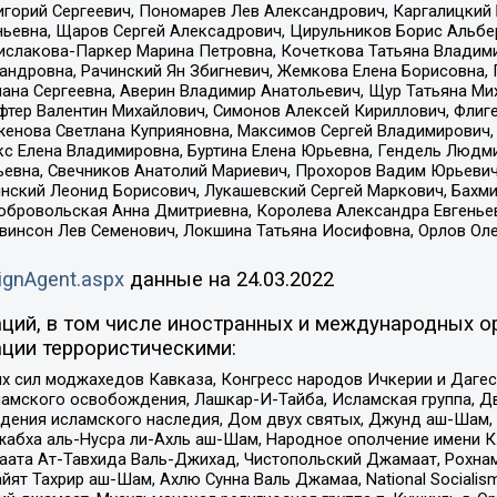
горий Сергеевич, Пономарев Лев Александрович, Каргалицкий 
ньевна, Щаров Сергей Алексадрович, Цирульников Борис Альбер
ислакова-Паркер Марина Петровна, Кочеткова Татьяна Владими
сандровна, Рачинский Ян Збигневич, Жемкова Елена Борисовна,
лана Сергеевна, Аверин Владимир Анатольевич, Щур Татьяна М
фтер Валентин Михайлович, Симонов Алексей Кириллович, Флиг
женова Светлана Куприяновна, Максимов Сергей Владимирович, 
кс Елена Владимировна, Буртина Елена Юрьевна, Гендель Людм
евна, Свечников Анатолий Мариевич, Прохоров Вадим Юрьевич
инский Леонид Борисович, Лукашевский Сергей Маркович, Бахм
Добровольская Анна Дмитриевна, Королева Александра Евгенье
евинсон Лев Семенович, Локшина Татьяна Иосифовна, Орлов Ол
ignAgent.aspx
данные на
24.03.2022
ций, в том числе иностранных и международных ор
ции террористическими:
ил моджахедов Кавказа, Конгресс народов Ичкерии и Дагеста
ламского освобождения, Лашкар-И-Тайба, Исламская группа, Дв
ения исламского наследия, Дом двух святых, Джунд аш-Шам, 
жабха аль-Нусра ли-Ахль аш-Шам, Народное ополчение имени К.
ата Ат-Тавхида Валь-Джихад, Чистопольский Джамаат, Рохнам
ят Тахрир аш-Шам, Ахлю Сунна Валь Джамаа, National Socialism