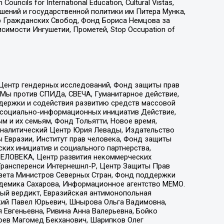
ls for International Education, Cultural Vistas,
ошений и государственной политики им Питера Мунка,
 Гражданских Свобод, Фонд Бориса Немцова за
имости Ингушетии, Прометей, Stop Occupation of
 Центр гендерных исследований, Фонд защиты прав
 Мы против СПИДа, СВЕЧА, Гуманитарное действие,
ддержки и содействия развитию средств массовой
р социально-информационных инициатив Действие,
 и их семьям, Фонд Тольятти, Новое время,
, Аналитический Центр Юрия Левады, Издательство
 Евразии, Институт прав человека, Фонд защиты
ких инициатив и социального партнерства,
ЕЛОВЕКА, Центр развития некоммерческих
 Трансперенси Интернешнл-Р, Центр Защиты Прав
овета Министров Северных Стран, Фонд поддержки
адемика Сахарова, Информационное агентство МЕМО.
ый вердикт, Евразийская антимонопольная
кий Павел Юрьевич, Шнырова Ольга Вадимовна,
 Евгеньевна, Ривина Анна Валерьевна, Бойко
хоев Магомед Бекханович, Шарипков Олег