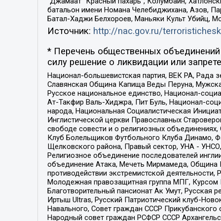
“Джамаат “Красный пахарь”, Колумбайн, Хатлонск
батальон имени Номана Челебиджихана, Азов, Па
Батал-Хаджи Белхороев, Маньяки Культ Убийц, М
Источник:
http://nac.gov.ru/terroristichesk
* Перечень общественных объединений 
силу решение о ликвидации или запрете
Национал-большевистская партия, ВЕК РА, Рада 
Славянская Община Капища Веды Перуна, Мужская
Русское национальное единство, Национал-социа
Ат-Такфир Валь-Хиджра, Пит Буль, Национал-соц
народа, Национальная Социалистическая Инициат
Инглистической церкви Православных Староверов
свободе совести и о религиозных объединениях,
Клуб Болельщиков Футбольного Клуба Динамо, Фа
Щелковского района, Правый сектор, УНА - УНСО, У
Религиозное объединение последователей инглии
объединение Атака, Мечеть Мирмамеда, Община К
противодействии экстремистской деятельности, 
Молодежная правозащитная группа МПГ, Курсом П
Благотворительный пансионат Ак Умут, Русская ре
Иртыш Ultras, Русский Патриотический клуб-Нов
Навального, Совет граждан СССР Прикубанского 
Народный совет граждан РСФСР СССР Архангельск