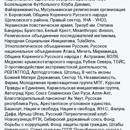
Болельщиков Футбольного Клуба Динамо,
Файзрахманисты, Мусульманская религиозная организация
п. Боровский, Община Коренного Русского народа
Щелковского района, Правый сектор, УНА - УНСО,
Украинская повстанческая армия, Тризуб им. Степана
Бандеры, Братство, Белый Крест, Misanthropic division,
Религиозное объединение последователей инглиизма,
Народная Социальная Инициатива, TulaSkins,
Этнополитическое объединение Русские, Русское
национальное объединение Атака, Мечеть Мирмамеда,
Община Коренного Русского народа г. Астрахани, ВОЛЯ,
Меджлис крымскотатарского народа, Рубеж Севера, ТОЙС,
О противодействии экстремистской деятельности,
РЕВТАТПОД, Артподготовка, Штольц, В честь иконы
Божией Матери Державная, Сектор 16, Независимость,
Фирма, Молодежная правозащитная группа МПГ, Курсом
Правды и Единения, Каракольская инициативная группа,
Автоград Крю, Союз Славянских Сил Руси, Алля-Аят,
Благотворительный пансионат Ак Умут, Русская
республика Русь, Арестантское уголовное единство,
Башкорт, Нация и свобода, Нация и свобода, W.H.С., Фалунь
Дафа, Иртыш Ultras, Русский Патриотический клуб-
Новокузнецк/РПК, Сибирский державный союз, Фонд
борьбы с коррупцией, Фонд защиты прав граждан, Штабы
Навального, Совет граждан СССР Прикубанского округа г.