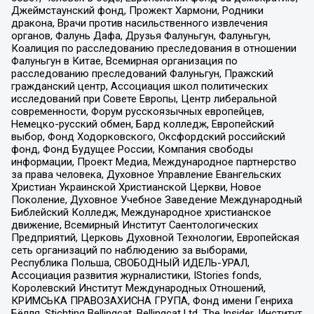
Джеймстаунский фонд, Прожект Хармони, Родники
дракона, Врачи против насильственного извлечения
органов, Фалунь Дафа, Друзья Фалуньгун, Фалуньгун,
Коалиция по расследованию преследования в отношении
Фалуньгун в Китае, Всемирная организация по
расследованию преследований Фалуньгун, Пражский
гражданский центр, Ассоциация школ политических
исследований при Совете Европы, Центр либеральной
современности, Форум русскоязычных европейцев,
Немецко-русский обмен, Бард колледж, Европейский
выбор, Фонд Ходорковского, Оксфордский российский
фонд, Фонд Будущее России, Компания свободы
информации, Проект Медиа, Международное партнерство
за права человека, Духовное Управление Евангельских
Христиан Украинской Христианской Церкви, Новое
Поколение, Духовное Учебное Заведение Международный
Библейский Колледж, Международное христианское
движение, Всемирный Институт Саентологических
Предприятий, Церковь Духовной Технологии, Европейская
сеть организаций по наблюдению за выборами,
Республика Польша, СВОБОДНЫЙ ИДЕЛЬ-УРАЛ,
Ассоциация развития журналистики, IStories fonds,
Королевский Институт Международных Отношений,
КРИМСЬКА ПРАВОЗАХИСНА ГРУПА, Фонд имени Генриха
Бёлля, Stichting Bellingcat, Bellingcat Ltd, The Insider, Институт