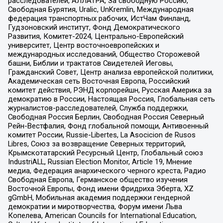
расследователей, АЛЛАТРА, За свободную Россию,
Свободная Бурятия, Uralic, UnKremlin, Международная
федерация транспортных рабочих, ИстЧам Финланд,
Гудзоновский институт, Фонд Демократического
Развития, Комитет-2024, Центрально-Европейский
университет, Центр восточноевропейских и
международных исследований, Общество Сторожевой
башни, Библии и трактатов Свидетелей Иеговы,
Гражданский Совет, Центр анализа европейской политики,
Академическая сеть Восточная Европа, Российский
комитет действия, РЭНД корпорейшн, Русская Америка за
демократию в России, Настоящая Россия, Глобальная сеть
журналистов-расследователей, Служба поддержки,
Свободная Россия Берлин, Свободная Россия Северный
Рейн-Вестфалия, Фонд глобальной помощи, Антивоенный
комитет России, Russie-Libertes, La Asocicion de Rusos
Libres, Союз за возвращение Северных территорий,
Крымскотатарский Ресурсный Центр, Глобальный союз
IndustriALL, Russian Election Monitor, Article 19, Мнение
медиа, Федерация анархического черного креста, Радио
Свободная Европа, Германское общество изучения
Восточной Европы, Фонд имени Фридриха Эберта, XZ
gGmbH, Мобильная академия поддержки гендерной
демократии и миротворчества, Форум имени Льва
Копелева, American Councils for International Education,