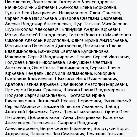
Николаевна, Золотарева Екатерина Александровна,
Рачинский Ян Збигневич, Жемкова Елена Борисовна,
Гудков Лев Дмитриевич, Илларионова Юлия Юрьевна,
Саранг Анна Васильевна, Захарова Светлана Сергеевна,
Аверин Владимир Анатольевич, Щур Татьяна Михайловна,
Щур Николай Алексеевич, Блинушов Андрей Юрьевич,
Мосин Алексей Геннадьевич, Гефтер Валентин Михайлович,
Симонов Алексей Кириллович, Флиге Ирина Анатольевна,
Мельникова Валентина Дмитриевна, Вититинова Елена
Владимировна, Баженова Светлана Куприяновна,
Максимов Сергей Владимирович, Беляев Сергей Иванович,
Голубева Елена Николаевна, Ганнушкина Светлана
Алексеевна, Закс Елена Владимировна, Буртина Елена
Юрьевна, Гендель Людмила Залмановна, Кокорина
Екатерина Алексеевна, Шуманов Илья Вячеславович,
Арапова Галина Юрьевна, Свечников Анатолий Мариевич,
Прохоров Вадим Юрьевич, Шахова Елена Владимировна,
Подузов Сергей Васильевич, Протасова Ирина
Вячеславовна, Литинский Леонид Борисович, Лукашевский
Сергей Маркович, Бахмин Вячеслав Иванович, Шабад
Анатолий Ефимович, Сухих Дарья Николаевна, Орлов Олег
Петрович, Добровольская Анна Дмитриевна, Королева
Александра Евгеньевна, Смирнов Владимир
Александрович, Вицин Сергей Ефимович, Золотухин Борис
Андреевич, Левинсон Лев Семенович, Локшина Татьяна