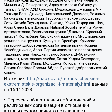
Нусра ли-Ахль аш-Шам, Народное ополчение имени К.
Минина и Д. Пожарского, Аджр от Аллаха Субхану уа
Тагьаля SHAM, АУМ Синрике, Муджахеды джамаата Ат-
Тавхида Валь-Джихад, Чистопольский Джамаат, Рохнамо
ба суи давлати исломи, Террористическое сообщество
Сеть, Катиба Таухид валь-Джихад, Хайят Тахрир аш-Шам,
Ахлю Сунна Валь Джамаа, National Socialism/White Power,
Артподготовка, Религиозная группа “Джамаат “Красный
пахарь”, Колумбайн, Хатлонский джамаат, Мусульманская
религиозная группа п. Кушкуль г. Оренбург, Крымско-
татарский добровольческий батальон имени Номана
Челебиджихана, Азов, Партия исламского возрождения
Таджикистана, Народная самооборона, Дуббайский
джамаат, московская ячейка, Батал-Хаджи Белхороев,
Маньяки Культ Убийц, Молодёжь Которая Улыбается,
Легион Свобода России, Айдар, Русский добровольческий
корпус
Источник:
http://nac.gov.ru/terroristicheskie-i-
ekstremistskie-organizacii-i-materialy.html
данные
на
16.11.2023
* Перечень общественных объединений и
религиозных организаций в отношении
которых судом принято вступившее в