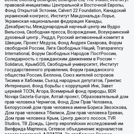
правовой инициативы Центральной и Восточной Европы,
Фонд Открытой Эстонии, Calvert 22 Foundation, Канадский
украинский конгресс, Институт Макдональда-Лорье,
Украинская национальная федерация Канады,
Декабристы, Международный научный центр им Вудро
Вильсона, Свободная пресса, Возрождение, Всеукраинский
духовный центр , Риддл, Русский антивоенный комитет в
Швеции, Проект Медуза, Фонд Андрея Сахарова, Форум
свободной России, Лига Свободных Наций, Transparеncy
International, Форум Свободных Народов ПостРоссии,
Солидарность с гражданским движением в России –
Solidarus, КрымSOS, Свободный университет, Институт
государственного управления, Форум гражданского
общества Россия, Беллона, Союз жителей островов
Тисима и Хабомаи, Съезд народных депутатов, Гринпис
Интернешнл, Фонд борьбы с коррупцией Инк, Завет
церквей TCCN, Агора, Всемирный фонд природы, BDR
Novaja Gazeta-Europe, Алтай проект, Образовательный дом
прав человека Чернигов, Фонд Дом Прав Человека,
Белорусский дом прав человека имени Бориса Звозскова,
Дом прав человека Тбилиси, Дом прав человека Ереван,
Дом прав человека Крым, Центр дикого лосося, TVR
Studios, ТВ Дождь, Центр европейских исследований им
Вилфрида Мартенса, Сетевое объединение журналистов