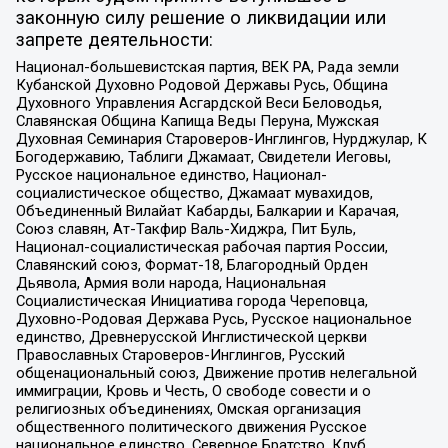
законную силу решение о ликвидации или
запрете деятельности:
Национал-большевистская партия, ВЕК РА, Рада земли
Кубанской Духовно Родовой Державы Русь, Община
Духовного Управления Асгардской Веси Беловодья,
Славянская Община Капища Веды Перуна, Мужская
Духовная Семинария Староверов-Инглингов, Нурджулар, К
Богодержавию, Таблиги Джамаат, Свидетели Иеговы,
Русское национальное единство, Национал-
социалистическое общество, Джамаат мувахидов,
Объединенный Вилайат Кабарды, Балкарии и Карачая,
Союз славян, Ат-Такфир Валь-Хиджра, Пит Буль,
Национал-социалистическая рабочая партия России,
Славянский союз, Формат-18, Благородный Орден
Дьявола, Армия воли народа, Национальная
Социалистическая Инициатива города Череповца,
Духовно-Родовая Держава Русь, Русское национальное
единство, Древнерусской Инглистической церкви
Православных Староверов-Инглингов, Русский
общенациональный союз, Движение против нелегальной
иммиграции, Кровь и Честь, О свободе совести и о
религиозных объединениях, Омская организация
общественного политического движения Русское
национальное единство, Северное Братство, Клуб