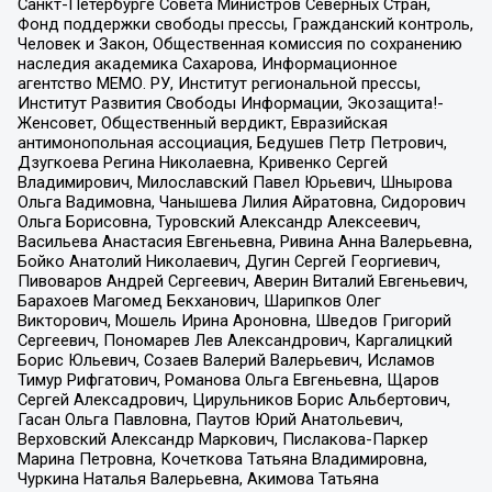
Санкт-Петербурге Совета Министров Северных Стран,
Фонд поддержки свободы прессы, Гражданский контроль,
Человек и Закон, Общественная комиссия по сохранению
наследия академика Сахарова, Информационное
агентство МЕМО. РУ, Институт региональной прессы,
Институт Развития Свободы Информации, Экозащита!-
Женсовет, Общественный вердикт, Евразийская
антимонопольная ассоциация, Бедушев Петр Петрович,
Дзугкоева Регина Николаевна, Кривенко Сергей
Владимирович, Милославский Павел Юрьевич, Шнырова
Ольга Вадимовна, Чанышева Лилия Айратовна, Сидорович
Ольга Борисовна, Туровский Александр Алексеевич,
Васильева Анастасия Евгеньевна, Ривина Анна Валерьевна,
Бойко Анатолий Николаевич, Дугин Сергей Георгиевич,
Пивоваров Андрей Сергеевич, Аверин Виталий Евгеньевич,
Барахоев Магомед Бекханович, Шарипков Олег
Викторович, Мошель Ирина Ароновна, Шведов Григорий
Сергеевич, Пономарев Лев Александрович, Каргалицкий
Борис Юльевич, Созаев Валерий Валерьевич, Исламов
Тимур Рифгатович, Романова Ольга Евгеньевна, Щаров
Сергей Алексадрович, Цирульников Борис Альбертович,
Гасан Ольга Павловна, Паутов Юрий Анатольевич,
Верховский Александр Маркович, Пислакова-Паркер
Марина Петровна, Кочеткова Татьяна Владимировна,
Чуркина Наталья Валерьевна, Акимова Татьяна