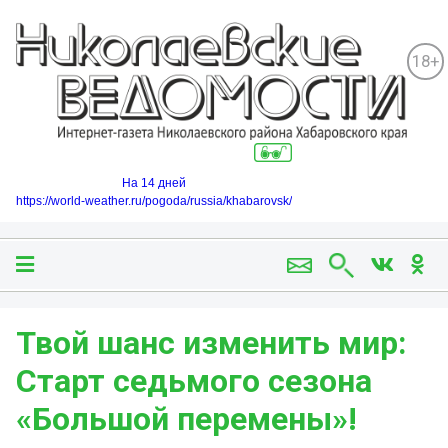
18+
На 14 дней
https://world-weather.ru/pogoda/russia/khabarovsk/
Твой шанс изменить мир:
Старт седьмого сезона
«Большой перемены»!