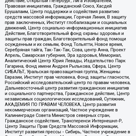
действие, Открытый Петербург, Лига Избирателей,
Правовая инициатива, Гражданский Союз, Хасдей
Ерушалаим, Центр поддержки и содействия развитию
средств массовой информации, Горячая Линия, В защиту
прав заключенных, Институт глобализации и социальных
движений, Центр социально-информационных инициатив
Действие, Благотворительный фонд охраны здоровья и
защиты прав граждан, Благотворительный фонд помощи
осужденным и их семьям, Фонд Тольятти, Новое время,
Серебряная тайга, Так-Так-Так, Сова, центр Анна, Проект
Апрель, Самарская губерния, Эра здоровья, Мемориал,
Аналитический Центр Юрия Левады, Издательство Парк
Гагарина, Фонд имени Андрея Рылькова, Сфера, Центр
СИБАЛЬТ, Уральская правозащитная группа, Женщины
Евразии, Институт прав человека, Фонд защиты гласности,
Российский исследовательский центр по правам человека,
Дальневосточный центр развития гражданских инициатив
и социального партнерства, Гражданское действие, Центр
независимых социологических исследований, Сутяжник,
АКАДЕМИЯ ПО ПРАВАМ ЧЕЛОВЕКА, Центр развития
некоммерческих организаций, Частное учреждение в
Калининграде Совета Министров северных стран,
Гражданское содействие, Трансперенси Интернешнл-Р,
Центр Защиты Прав Средств Массовой Информации,
Институт развития прессы - Сибирь, Частное учреждение в