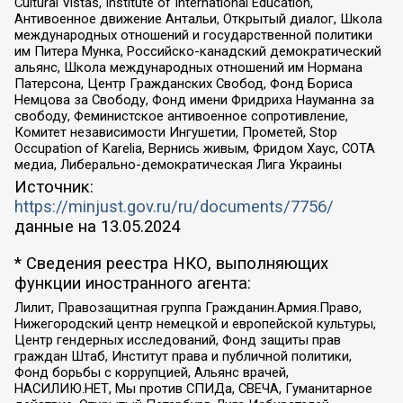
Cultural Vistas, Institute of International Education,
Антивоенное движение Антальи, Открытый диалог, Школа
международных отношений и государственной политики
им Питера Мунка, Российско-канадский демократический
альянс, Школа международных отношений им Нормана
Патерсона, Центр Гражданских Свобод, Фонд Бориса
Немцова за Свободу, Фонд имени Фридриха Науманна за
свободу, Феминистское антивоенное сопротивление,
Комитет независимости Ингушетии, Прометей, Stop
Occupation of Karelia, Вернись живым, Фридом Хаус, СОТА
медиа, Либерально-демократическая Лига Украины
Источник:
https://minjust.gov.ru/ru/documents/7756/
данные на
13.05.2024
* Сведения реестра НКО, выполняющих
функции иностранного агента:
Лилит, Правозащитная группа Гражданин.Армия.Право,
Нижегородский центр немецкой и европейской культуры,
Центр гендерных исследований, Фонд защиты прав
граждан Штаб, Институт права и публичной политики,
Фонд борьбы с коррупцией, Альянс врачей,
НАСИЛИЮ.НЕТ, Мы против СПИДа, СВЕЧА, Гуманитарное