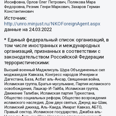
Иосифовна, Орлов Олег Петрович, Полякова Мара
Федоровна, Резник Генри Маркович, Захаров Герман
Константинович
Источник:
http://unro.minjust.ru/NKOForeignAgent.aspx
данные на
24.03.2022
* Единый федеральный список организаций, в
том числе иностранных и международных
организаций, признанных в соответствии с
законодательством Российской Федерации
террористическими:
Высший военный Маджлисуль Шура Объединенных сил
моджахедов Кавказа, Конгресс народов Ичкерии и
Дагестана, База, Асбат аль-Ансар, Священная война,
Исламская группа, Братья-мусульмане, Партия исламского
освобождения, Лашкар-И-Тайба, Исламская группа,
Движение Талибан, Исламская партия Туркестана,
Общество социальных реформ, Общество возрождения
исламского наследия, Дом двух святых, Джунд аш-Шам,
Исламский джихад, Аль-Каида, Имарат Кавказ, АБТО,
Правый сектор, Исламское государство, Джабха аль-