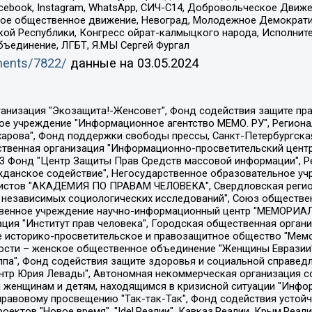
Facebook, Instagram, WhatsApp, СИЧ-С14, Добровольческое Движ
ское общественное движение, Невоград, Молодежное Демократ
ой Республики, Конгресс ойрат-калмыцкого народа, Исполнит
бъединение, ЛГБТ, Я.МЫ Сергей Фургал
uments/7822/
данные на
03.05.2024
Общество с ограниченной ответственностью "Радио Свободная Европа/Радио Свобода", Чешское информационное агентство "MEDIUM-ORIENT", Красноярская региональная общественная организация "Мы против СПИДа", Камалягин Денис Николаевич, Маркелов Сергей Евгеньевич, Пономарев Лев Александрович, Савицкая Людмила Алексеевна, Автономная некоммерческая организация "Центр по работе с проблемой насилия "НАСИЛИЮ.НЕТ", Межрегиональный профессиональный союз работников здравоохранения "Альянс врачей", Юридическое лицо, зарегистрированное в Латвийской Республике, SIA "Medusa Project" (регистрационный номер 40103797863, дата регистрации 10.06.2014), Некоммерческая организация "Фонд по борьбе с коррупцией", Автономная некоммерческая организация "Институт права и публичной политики", Баданин Роман Сергеевич, Гликин Максим Александрович, Железнова Мария Михайловна, Лукьянова Юлия Сергеевна, Маетная Елизавета Витальевна, Маняхин Петр Борисович, Чуракова Ольга Владимировна, Ярош Юлия Петровна, Юридическое лицо "The Insider SIA", зарегистрированное в Риге, Латвийская Республика (дата регистрации 26.06.2015), являющееся администратором доменного имени интернет-издания "The Insider SIA", https://theins.ru, Постернак Алексей Евгеньевич, Рубин Михаил Аркадьевич, Анин Роман Александрович, Юридическое лицо Istories fonds, зарегистрированное в Латвийской Республике (регистрационный номер 50008295751, дата регистрации 24.02.2020), Великовский Дмитрий Александрович, Долинина Ирина Николаевна, Мароховская Алеся Алексеевна, Шлейнов Роман Юрьевич, Шмагун Олеся Валентиновна, Общество с ограниченной ответственностью "Альтаир 2021", Общество с ограниченной ответственностью "Вега 2021", Общество с ограниченной ответственностью "Главный редактор 2021", Общество с ограниченной ответственностью "Ромашки монолит", Важенков Артем Валерьевич, Ивановская областная общественная организация "Центр гендерных исследований", Гурман Юрий Альбертович, Медиапроект "ОВД-Инфо", Егоров Владимир Владимирович, Жилинский Владимир Александрович, Общество с ограниченной ответственностью "ЗП", Иванова София Юрьевна, Карезина Инна Павловна, Кильтау Екатерина Викторовна, Петров Алексей Викторович, Пискунов Сергей Евгеньевич, Смирнов Сергей Сергеевич, Тихонов Михаил Сергеевич, Общество с ограниченной ответственностью "ЖУРНАЛИСТ-ИНОСТРАННЫЙ АГЕНТ", Арапова Галина Юрьевна, Вольтская Татьяна Анатольевна, Американская компания "Mason G.E.S. Anonymous Foundation" (США), являющаяся владельцем интернет-издания https://mnews.world/, Компания "Stichting Bellingcat", зарегистрированная в Нидерландах (дата регистрации 11.07.2018), Захаров Андрей Вячеславович, Клепиковская Екатерина Дмитриевна, Общество с ограниченной ответственностью "МЕМО", Перл Роман Александрович, Симонов Евгений Алексеевич, Соловьева Елена Анатольевна, Сотников Даниил Владимирович, Сурначева Елизавета Дмитриевна, Автономная некоммерческая организация по защите прав человека и информированию населения "Якутия – Наше Мнение", Общество с ограниченной ответственностью "Москоу диджитал медиа", с 26.01.2023 Общество с ограниченной ответственностью "Чайка Белые сады", Ветошкина Валерия Валерьевна, Заговора Максим Александрович, Межрегиональное общественное движение "Российская ЛГБТ - сеть", Оленичев Максим Владимирович, Павлов Иван Юрьевич, Скворцова Елена Сергеевна, Общество с ограниченной ответственностью "Как бы инагент", Кочетков Игорь Викторович, Общество с ограниченной ответственностью "Честные выборы", Еланчик Олег Александрович, Общество с ограниченной ответственностью "Нобелевский призыв", Гималова Регина Эмилевна, Григорьев Андрей Валерьевич, Григорьева Алина Александровна, Ассоциация по содействию защите прав призывников, альтернативнослужащих и военнослужащих "Правозащитная группа "Гражданин.Армия.Право", Хисамова Регина Фаритовна, Автономная некоммерческая организация по реализа