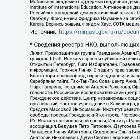
Мобильная академия поддержки гендерной демократи
Institute of International Education, Антивоенн
Российско-канадский демократический альянс, 
Свободу, Фонд имени Фридриха Науманна за свобо
Karelia, Вернись живым, Фридом Хаус, СОТА меди
Источник:
https://minjust.gov.ru/ru/doc
* Сведения реестра НКО, выполняющих 
Лилит, Правозащитная группа Гражданин.Армия.П
граждан Штаб, Институт права и публичной поли
Открытый Петербург, Лига Избирателей, Правова
информации, Горячая Линия, В защиту прав закл
Благотворительный фонд охраны здоровья и защи
Серебряная тайга, Так-Так-Так, Сова, центр Анн
Парк Гагарина, Фонд имени Андрея Рылькова, Сф
гласности, Российский исследовательский центр 
Гражданское действие, Центр независимых соци
организаций, Частное учреждение в Калининград
Средств Массовой Информации, Институт развити
свободы прессы, Гражданский контроль, Человек
РУ, Институт региональной прессы, Институт Ра
ассоциация, Бедушев Петр Петрович, Дзугкоева 
Чанышева Лилия Айратовна, Сидорович Ольга Бори
Анатолий Николаевич, Дугин Сергей Георгиевич, 