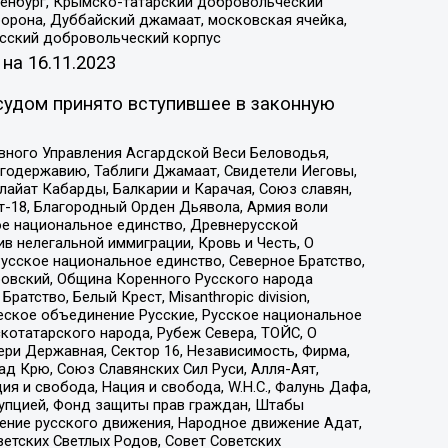
Оренбург, Крымско-татарский добровольческий
орона, Дуббайский джамаат, московская ячейка,
усский добровольческий корпус
 на
16.11.2023
судом принято вступившее в законную
вного Управления Асгардской Веси Беловодья,
годержавию, Таблиги Джамаат, Свидетели Иеговы,
айат Кабарды, Балкарии и Карачая, Союз славян,
т-18, Благородный Орден Дьявола, Армия воли
ое национальное единство, Древнерусской
 нелегальной иммиграции, Кровь и Честь, О
усское национальное единство, Северное Братство,
ровский, Община Коренного Русского народа
атство, Белый Крест, Misanthropic division,
еское объединение Русские, Русское национальное
котатарского народа, Рубеж Севера, ТОЙС, О
ри Державная, Сектор 16, Независимость, Фирма,
д Крю, Союз Славянских Сил Руси, Алля-Аят,
я и свобода, Нация и свобода, W.H.С., Фалунь Дафа,
рупцией, Фонд защиты прав граждан, Штабы
ение русского движения, Народное движение Адат,
етских Светлых Родов, Совет Советских