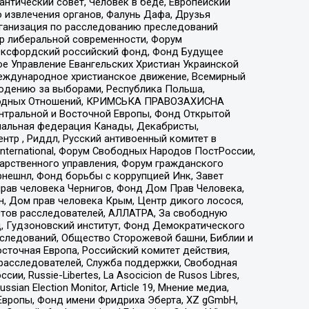
нтический совет, Человек в беде, Европейский
 извлечения органов, Фалунь Дафа, Друзья
рганизация по расследованию преследований
тр либеральной современности, Форум
 Оксфордский российский фонд, Фонд Будущее
е Управление Евангельских Христиан Украинской
еждународное христианское движение, Всемирный
людению за выборами, Республика Польша,
народных Отношений, КРИМСЬКА ПРАВОЗАХИСНА
ы Центральной и Восточной Европы, Фонд Открытой
иональная федерация Канады, Декабристы,
тр , Риддл, Русский антивоенный комитет в
nternational, Форум Свободных Народов ПостРоссии,
дарственного управления, Форум гражданского
рнешнл, Фонд борьбы с коррупцией Инк, Завет
прав человека Чернигов, Фонд Дом Прав Человека,
н, Дом прав человека Крым, Центр дикого лосося,
стов расследователей, АЛЛАТРА, За свободную
д, Гудзоновский институт, Фонд Демократического
сследований, Общество Сторожевой башни, Библии и
сточная Европа, Российский комитет действия,
-расследователей, Служба поддержки, Свободная
 Russie-Libertes, La Asocicion de Rusos Libres,
an Election Monitor, Article 19, Мнение медиа,
Европы, Фонд имени Фридриха Эберта, XZ gGmbH,