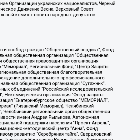
ение Организации украинских националистов, Черный
ическое Движение Весна, Верховный Совет
ельный комитет совета народных депутатов
ции социально-правовых программ "Лилит", Дальневосточное общественное движение "Маяк", Санкт-Петербургская ЛГБТ-инициативная группа "Выход", Инициативная группа ЛГБТ+ "Реверс", Алексеев Андрей Викторович, Бекбулатова Таисия Львовна, Беляев Иван Михайлович, Владыкина Елена Сергеевна, Гельман Марат Александрович, Никульшина Вероника Юрьевна, Толоконникова Надежда Андреевна, Шендерович Виктор Анатольевич, Общество с ограниченной ответственностью "Данное сообщение", Общество с ограниченной ответственностью Издательский дом "Новая глава", Айнбиндер Александра Александровна, Московский комьюнити-центр для ЛГБТ+инициатив, Благотворительный фонд развития филантропии, Deutsche Welle (Германия, Kurt-Schumacher-Strasse 3, 53113 Bonn), Борзунова Мария Михайловна, Воробьев Виктор Викторович, Голубева Анна Львовна, Константинова Алла Михайловна, Малкова Ирина Владимировна, Мурадов Мурад Абдулгалимович, Осетинская Елизавета Николаевна, Понасенков Евгений Николаевич, Ганапольский Матвей Юрьевич, Киселев Евгений Алексеевич, Борухович Ирина Григорьевна, Дремин Иван Тимофеевич, Дубровский Дмитрий Викторович, Красноярская региональная общественная организация поддержки и развития альтернативных образовательных технологий и межкультурных коммуникаций "ИНТЕРРА", Маяковская Екатерина Алексеевна, Фейгин Марк Захарович, Филимонов Андрей Викторович, Дзугкоева Регина Николаевна, Доброхотов Роман Александрович, Дудь Юрий Александрович, Елкин Сергей Владимирович, Кругликов Кирилл Игоревич, Сабунаева Мария Леонидовна, Семенов Алексей Владимирович, Шаинян Карен Багратович, Шульман Екатерина Михайловна, Асафьев Артур Валерьевич, Вахштайн Виктор Семенович, Венедиктов Алексей Алексеевич, Лушникова Екатерина Евгеньевна, Волков Леонид Михайлович, Невзоров Александр Глебович, Пархоменко Сергей Борисович, Сироткин Ярослав Николаевич, Кара-Мурза Владимир Владимирович, Баранова Наталья Владимировна, Гозман Леонид Яковлевич, Кагарлицкий Борис Юльевич, Климарев Михаил Валерьевич, Милов Владимир Станиславович, Автономная некоммерческая организация Краснодарский центр современного искусства "Типография", Моргенштерн Алишер Тагирович, Соболь Любовь Эдуардовна, Общество с ограниченной ответственностью "ЛИЗА НОРМ", Каспаров Гарри Кимович, Ходорковский Михаил Борисович, Общество с ограниченной ответственностью "Апрельские тезисы", Данилович Ирина Брониславовна, Кашин Олег Владимирович, Петров Николай Владимирович, Пивоваров Алексей Владимирович, Соколов Михаил Владимирович, Цветкова Юлия Владимировна, Чичваркин Евгений Александрович, Комитет против пыток/Команда против пыток, Общество с ограниченной ответственностью "Первый научный", Общество с ограниченной ответственностью "Вертолет и ко", Белоцерковская Вероника Борисовна, Кац Максим Евгеньевич, Лазарева Татьяна Юрьевна, Шаведдинов Руслан Табризович, Яшин Илья Валерьевич, Общество с ограниченной ответственностью "Иноагент ААВ", Алешковский Дмитрий Петрович, Альбац Евгения Марковна, Быков Дмитрий Львович, Галямина Юлия Евгеньевна, Лойко Сергей Леонидович, Мартынов Кирилл Константинович, Медведев Сергей Александрович, Крашенинников Федор Геннадиевич, Гордеева Катерина Вл