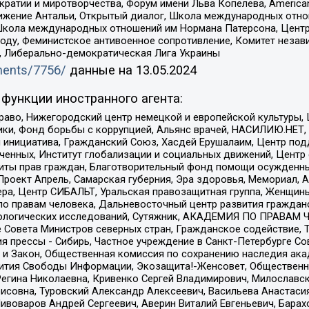
и и миротворчества, Форум имени Льва Копелева, American Counci
ое движение Антальи, Открытый диалог, Школа международных отн
Школа международных отношений им Нормана Патерсона, Центр
ду, Феминистское антивоенное сопротивление, Комитет независ
а, Либерально-демократическая Лига Украины
uments/7756/
данные на
13.05.2024
функции иностранного агента:
раво, Нижегородский центр немецкой и европейской культуры,
тики, Фонд борьбы с коррупцией, Альянс врачей, НАСИЛИЮ.НЕТ,
я инициатива, Гражданский Союз, Хасдей Ерушалаим, Центр по
юченных, Институт глобализации и социальных движений, Цент
ты прав граждан, Благотворительный фонд помощи осужденным
а, Проект Апрель, Самарская губерния, Эра здоровья, Мемориал
ера, Центр СИБАЛЬТ, Уральская правозащитная группа, Женщины
по правам человека, Дальневосточный центр развития гражданс
ологических исследований, Сутяжник, АКАДЕМИЯ ПО ПРАВАМ Ч
е Совета Министров северных стран, Гражданское содействие,
я прессы - Сибирь, Частное учреждение в Санкт-Петербурге С
 и Закон, Общественная комиссия по сохранению наследия ак
звития Свободы Информации, Экозащита!-Женсовет, Общественн
Регина Николаевна, Кривенко Сергей Владимирович, Милославс
совна, Туровский Александр Алексеевич, Васильева Анастасия
Пивоваров Андрей Сергеевич, Аверин Виталий Евгеньевич, Бара