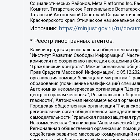
Социалистических Районов, Meta Platforms Inc, 
Комитет, Татарстанское Региональное Всетатар
Татарской Автономной Советской Социалистическ
Красноярского края, Этническое национальное о
Источник:
https://minjust.gov.ru/ru/doc
* Реестр иностранных агентов:
Калининградская региональная общественная организация "Экозащита!-Женсовет", Фонд содействия защите прав и свобод граждан "Общественный вердикт", Фонд "Институт Развития Свободы Информации", Частное учреждение "Информационное агентство МЕМО. РУ", Региональная общественная организация "Общественная комиссия по сохранению наследия академика Сахарова", Фонд поддержки свободы прессы, Санкт-Петербургская общественная правозащитная организация "Гражданский контроль", Межрегиональная общественная организация "Информационно-просветительский центр "Мемориал", Региональный Фонд "Центр Защиты Прав Средств Массовой Информации", с 05.12.2023 Фонд "Центр Защиты Прав Средств массовой информации", Региональная общественная благотворительная организация помощи беженцам и мигрантам "Гражданское содействие", Негосударственное образовательное учреждение дополнительного профессионального образования (повышение квалификации) специалистов "АКАДЕМИЯ ПО ПРАВАМ ЧЕЛОВЕКА", Свердловская региональная общественная организация "Сутяжник", Автономная некоммерческая организация "Центр независимых социологических исследований", Союз общественных объединений "Российский исследовательский центр по правам человека", Региональное общественное учреждение научно-информационный центр "МЕМОРИАЛ", Некоммерческая организация "Фонд защиты гласности", Автономная некоммерческая организация "Институт прав человека", Городская общественная организация "Екатеринбургское общество "МЕМОРИАЛ", Городская общественная организация "Рязанское историко-просветительское и правозащитное общество "Мемориал" (Рязанский Мемориал), Челябинский региональный орган общественной самодеятельности – женское общественное объединение "Женщины Евразии", Челябинский региональный орган общественной самодеятельности "Уральская правозащитная группа", Фонд содействия защите здоровья и социальной справедливости имени Андрея Рылькова, Автономная Некоммерческая Организация "Аналитический Центр Юрия Левады", Автономная некоммерческая организация социальной поддержки населения "Проект Апрель", Региональная общественная организация помощи женщинам и детям, находящимся в кризисной ситуации "Информационно-методический центр "Анна", Фонд содействия развитию массовых коммуникаций и правовому просвещению "Так-так-Так", Фонд содействия устойчивому развитию "Серебряная тайга", Свердловский региональный общественный фонд социальных проектов "Новое время", "Idel.Реалии", Кавказ.Реалии, Крым.Реалии, Телеканал Настоящее Время, Татаро-башкирская служба Радио Свобода (Azatliq Radiosi), Радио Свободная Европа/Радио Свобода (PCE/PC), "Сибирь.Реалии", "Фактограф", Благотворительный фонд помощи осужденным и их семьям, Автономная некоммерческая организация "Институт глобализации и социальных движений", Фонд "В защиту прав заключенных", Частное учреждение "Центр поддержки и содействия развитию средств массовой информации", Пензенский региональный общественный благотворительный фонд "Гражданский союз", "Север.Реалии", Некоммерческая организация Фонд "Правовая инициатива", 