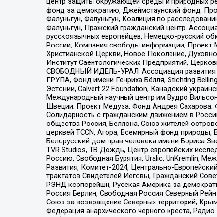
центр защиты окружающей среды и природных ресу
фонд за демократию, Джеймстаунский фонд, Прож
Фалуньгун, Фалуньгун, Коалиция по расследован
Фалуньгун, Пражский гражданский центр, Ассоци
русскоязычных европейцев, Немецко-русский об
России, Компания свободы информации, Проект М
Христианской Церкви, Новое Поколение, Духовн
Институт Саентологических Предприятий, Церков
СВОБОДНЫЙ ИДЕЛЬ-УРАЛ, Ассоциация развития ж
ГРУПА, Фонд имени Генриха Бёлля, Stichting Bellin
Эстонии, Calvert 22 Foundation, Канадский укра
Международный научный центр им Вудро Вильсона
Швеции, Проект Медуза, Фонд Андрея Сахарова, Ф
Солидарность с гражданским движением в России 
общества Россия, Беллона, Союз жителей острово
церквей TCCN, Агора, Всемирный фонд природы, B
Белорусский дом прав человека имени Бориса Зво
TVR Studios, ТВ Дождь, Центр европейских иссл
Россию, Свободная Бурятия, Uralic, UnKremlin, 
Развития, Комитет-2024, Центрально-Европейски
трактатов Свидетелей Иеговы, Гражданский Совет
РЭНД корпорейшн, Русская Америка за демократи
Россия Берлин, Свободная Россия Северный Рейн-В
Союз за возвращение Северных территорий, Крымско
Федерация анархического черного креста, Радио