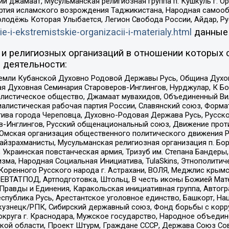
ий джамаат, Мусульманская религиозная группа п. Кушкуль г. 
ртия исламского возрождения Таджикистана, Народная самооб
олодёжь Которая Улыбается, Легион Свобода России, Айдар, Р
ie-i-ekstremistskie-organizacii-i-materialy.html
данные
и религиозных организаций в отношении которых 
 деятельности:
земли Кубанской Духовно Родовой Державы Русь, Община Духо
 Духовная Семинария Староверов-Инглингов, Нурджулар, К Бо
листическое общество, Джамаат мувахидов, Объединенный Вил
иалистическая рабочая партия России, Славянский союз, Форма
ива города Череповца, Духовно-Родовая Держава Русь, Русск
-Инглингов, Русский общенациональный союз, Движение против
 Омская организация общественного политического движения Р
йзрахманисты, Мусульманская религиозная организация п. Бо
краинская повстанческая армия, Тризуб им. Степана Бандеры, Бр
зма, Народная Социальная Инициатива, TulaSkins, Этнополитич
оренного Русского народа г. Астрахани, ВОЛЯ, Меджлис крымс
РЕВТАТПОД, Артподготовка, Штольц, В честь иконы Божией Мате
равды и Единения, Каракольская инициативная группа, Автогра
спублика Русь, Арестантское уголовное единство, Башкорт, Наци
окузнецк/РПК, Сибирский державный союз, Фонд борьбы с кор
округа г. Краснодара, Мужское государство, Народное объедин
ой области, Проект Штурм, Граждане СССР, Держава Союз Сов