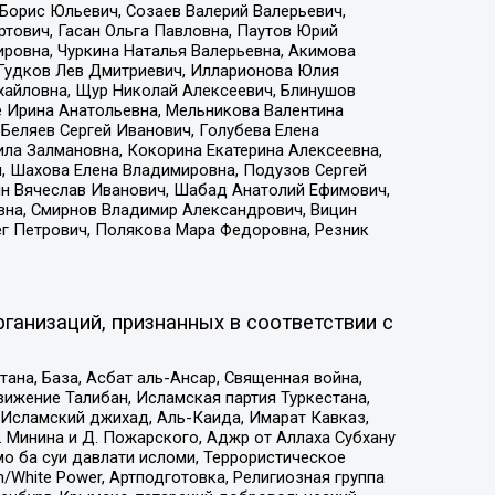
Борис Юльевич, Созаев Валерий Валерьевич,
тович, Гасан Ольга Павловна, Паутов Юрий
ровна, Чуркина Наталья Валерьевна, Акимова
 Гудков Лев Дмитриевич, Илларионова Юлия
ихайловна, Щур Николай Алексеевич, Блинушов
е Ирина Анатольевна, Мельникова Валентина
Беляев Сергей Иванович, Голубева Елена
ила Залмановна, Кокорина Екатерина Алексеевна,
, Шахова Елена Владимировна, Подузов Сергей
ин Вячеслав Иванович, Шабад Анатолий Ефимович,
вна, Смирнов Владимир Александрович, Вицин
ег Петрович, Полякова Мара Федоровна, Резник
ганизаций, признанных в соответствии с
на, База, Асбат аль-Ансар, Священная война,
ижение Талибан, Исламская партия Туркестана,
Исламский джихад, Аль-Каида, Имарат Кавказ,
 Минина и Д. Пожарского, Аджр от Аллаха Субхану
о ба суи давлати исломи, Террористическое
/White Power, Артподготовка, Религиозная группа