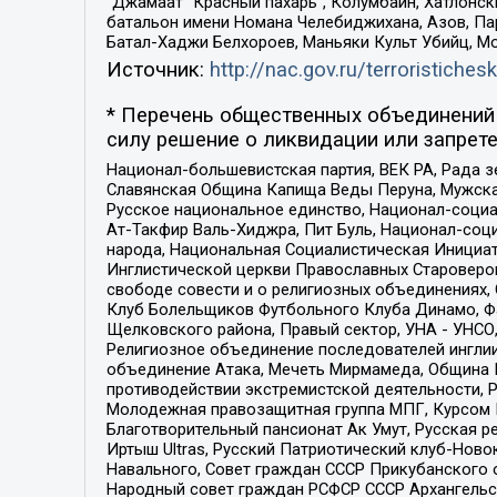
“Джамаат “Красный пахарь”, Колумбайн, Хатлонск
батальон имени Номана Челебиджихана, Азов, Па
Батал-Хаджи Белхороев, Маньяки Культ Убийц, М
Источник:
http://nac.gov.ru/terroristichesk
* Перечень общественных объединений 
силу решение о ликвидации или запрете
Национал-большевистская партия, ВЕК РА, Рада 
Славянская Община Капища Веды Перуна, Мужская
Русское национальное единство, Национал-социа
Ат-Такфир Валь-Хиджра, Пит Буль, Национал-соц
народа, Национальная Социалистическая Инициат
Инглистической церкви Православных Староверов
свободе совести и о религиозных объединениях,
Клуб Болельщиков Футбольного Клуба Динамо, Фа
Щелковского района, Правый сектор, УНА - УНСО, У
Религиозное объединение последователей инглии
объединение Атака, Мечеть Мирмамеда, Община К
противодействии экстремистской деятельности, 
Молодежная правозащитная группа МПГ, Курсом П
Благотворительный пансионат Ак Умут, Русская ре
Иртыш Ultras, Русский Патриотический клуб-Нов
Навального, Совет граждан СССР Прикубанского 
Народный совет граждан РСФСР СССР Архангельск