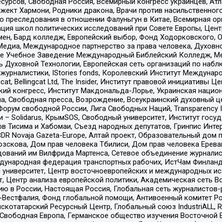
рсов, Свободная Россия, Всемирный конгресс украинцев, Атла
ект Хармони, Родники дракона, Врачи против насильственного
ию преследования в отношении Фалуньгун в Китае, Всемирная о
ация школ политических исследований при Совете Европы, Цен
мен, Бард колледж, Европейский выбор, Фонд Ходорковского,
едиа, Международное партнерство за права человека, Духовно
ое Учебное Заведение Международный Библейский Колледж, М
ь Духовной Технологии, Европейская сеть организаций по наб
урналистики, IStories fonds, Королевский Институт Между
gcat, Bellingcat Ltd, The Insider, Институт правовой инициатив
инский конгресс, Институт Макдональда-Лорье, Украинская нац
, Свободная пресса, Возрождение, Всеукраинский духовный цен
орум свободной России, Лига Свободных Наций, Transparеncy I
– Solidarus, КрымSOS, Свободный университет, Институт госу
в Тисима и Хабомаи, Съезд народных депутатов, Гринпис Инте
DR Novaja Gazeta-Europe, Алтай проект, Образовательный дом 
зскова, Дом прав человека Тбилиси, Дом прав человека Ерева
едований им Вилфрида Мартенса, Сетевое объединение журнали
Международная федерация транспортных рабочих, ИстЧам Финлан
й университет, Центр восточноевропейских и международных и
, Центр анализа европейской политики, Академическая сеть Во
ю в России, Настоящая Россия, Глобальная сеть журналистов
естфалия, Фонд глобальной помощи, Антивоенный комитет России,
татарский Ресурсный Центр, Глобальный союз IndustriALL, Russi
 Свободная Европа, Германское общество изучения Восточной 