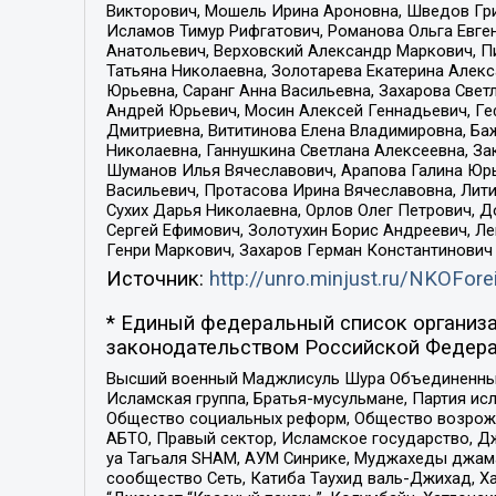
Викторович, Мошель Ирина Ароновна, Шведов Гри
Исламов Тимур Рифгатович, Романова Ольга Евге
Анатольевич, Верховский Александр Маркович, П
Татьяна Николаевна, Золотарева Екатерина Алек
Юрьевна, Саранг Анна Васильевна, Захарова Свет
Андрей Юрьевич, Мосин Алексей Геннадьевич, Ге
Дмитриевна, Вититинова Елена Владимировна, Ба
Николаевна, Ганнушкина Светлана Алексеевна, За
Шуманов Илья Вячеславович, Арапова Галина Юрь
Васильевич, Протасова Ирина Вячеславовна, Лит
Сухих Дарья Николаевна, Орлов Олег Петрович, 
Сергей Ефимович, Золотухин Борис Андреевич, Л
Генри Маркович, Захаров Герман Константинович
Источник:
http://unro.minjust.ru/NKOFore
* Единый федеральный список организа
законодательством Российской Федера
Высший военный Маджлисуль Шура Объединенных с
Исламская группа, Братья-мусульмане, Партия ис
Общество социальных реформ, Общество возрожд
АБТО, Правый сектор, Исламское государство, Д
уа Тагьаля SHAM, АУМ Синрике, Муджахеды джама
сообщество Сеть, Катиба Таухид валь-Джихад, Хай