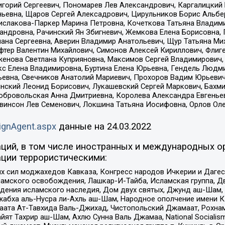
горий Сергеевич, Пономарев Лев Александрович, Каргалицкий 
ньевна, Щаров Сергей Алексадрович, Цирульников Борис Альбер
ислакова-Паркер Марина Петровна, Кочеткова Татьяна Владими
сандровна, Рачинский Ян Збигневич, Жемкова Елена Борисовна,
лана Сергеевна, Аверин Владимир Анатольевич, Щур Татьяна М
фтер Валентин Михайлович, Симонов Алексей Кириллович, Флиг
женова Светлана Куприяновна, Максимов Сергей Владимирович, 
кс Елена Владимировна, Буртина Елена Юрьевна, Гендель Людм
евна, Свечников Анатолий Мариевич, Прохоров Вадим Юрьевич
инский Леонид Борисович, Лукашевский Сергей Маркович, Бахм
Добровольская Анна Дмитриевна, Королева Александра Евгенье
евинсон Лев Семенович, Локшина Татьяна Иосифовна, Орлов Ол
ignAgent.aspx
данные на
24.03.2022
ций, в том числе иностранных и международных ор
ции террористическими:
ил моджахедов Кавказа, Конгресс народов Ичкерии и Дагеста
ламского освобождения, Лашкар-И-Тайба, Исламская группа, Дв
ения исламского наследия, Дом двух святых, Джунд аш-Шам, 
жабха аль-Нусра ли-Ахль аш-Шам, Народное ополчение имени К.
ата Ат-Тавхида Валь-Джихад, Чистопольский Джамаат, Рохнам
ят Тахрир аш-Шам, Ахлю Сунна Валь Джамаа, National Socialism