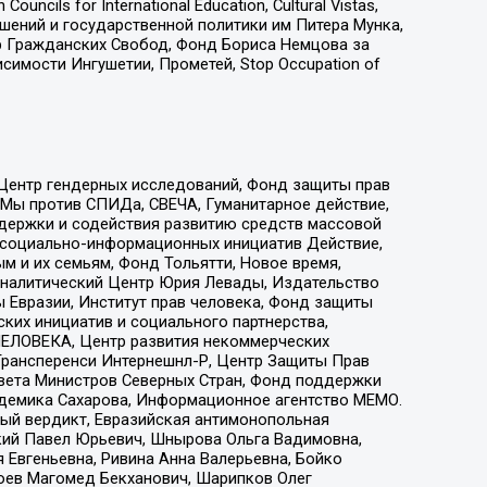
ls for International Education, Cultural Vistas,
ошений и государственной политики им Питера Мунка,
 Гражданских Свобод, Фонд Бориса Немцова за
имости Ингушетии, Прометей, Stop Occupation of
 Центр гендерных исследований, Фонд защиты прав
 Мы против СПИДа, СВЕЧА, Гуманитарное действие,
ддержки и содействия развитию средств массовой
р социально-информационных инициатив Действие,
 и их семьям, Фонд Тольятти, Новое время,
, Аналитический Центр Юрия Левады, Издательство
 Евразии, Институт прав человека, Фонд защиты
ких инициатив и социального партнерства,
ЕЛОВЕКА, Центр развития некоммерческих
 Трансперенси Интернешнл-Р, Центр Защиты Прав
овета Министров Северных Стран, Фонд поддержки
адемика Сахарова, Информационное агентство МЕМО.
ый вердикт, Евразийская антимонопольная
кий Павел Юрьевич, Шнырова Ольга Вадимовна,
 Евгеньевна, Ривина Анна Валерьевна, Бойко
хоев Магомед Бекханович, Шарипков Олег