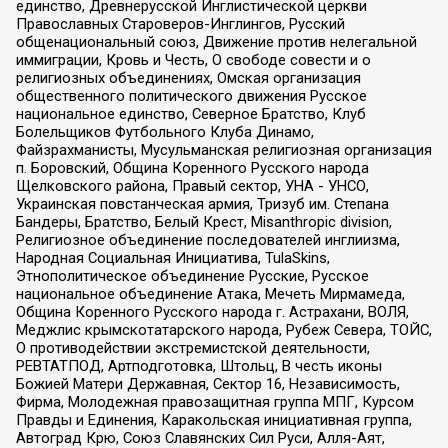
единство, Древнерусской Инглистической церкви
Православных Староверов-Инглингов, Русский
общенациональный союз, Движение против нелегальной
иммиграции, Кровь и Честь, О свободе совести и о
религиозных объединениях, Омская организация
общественного политического движения Русское
национальное единство, Северное Братство, Клуб
Болельщиков Футбольного Клуба Динамо,
Файзрахманисты, Мусульманская религиозная организация
п. Боровский, Община Коренного Русского народа
Щелковского района, Правый сектор, УНА - УНСО,
Украинская повстанческая армия, Тризуб им. Степана
Бандеры, Братство, Белый Крест, Misanthropic division,
Религиозное объединение последователей инглиизма,
Народная Социальная Инициатива, TulaSkins,
Этнополитическое объединение Русские, Русское
национальное объединение Атака, Мечеть Мирмамеда,
Община Коренного Русского народа г. Астрахани, ВОЛЯ,
Меджлис крымскотатарского народа, Рубеж Севера, ТОЙС,
О противодействии экстремистской деятельности,
РЕВТАТПОД, Артподготовка, Штольц, В честь иконы
Божией Матери Державная, Сектор 16, Независимость,
Фирма, Молодежная правозащитная группа МПГ, Курсом
Правды и Единения, Каракольская инициативная группа,
Автоград Крю, Союз Славянских Сил Руси, Алля-Аят,