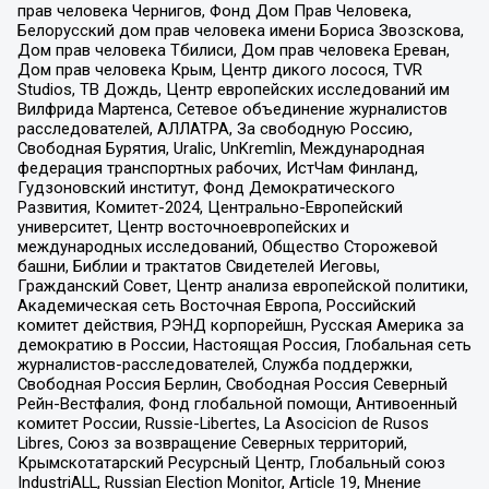
прав человека Чернигов, Фонд Дом Прав Человека,
Белорусский дом прав человека имени Бориса Звозскова,
Дом прав человека Тбилиси, Дом прав человека Ереван,
Дом прав человека Крым, Центр дикого лосося, TVR
Studios, ТВ Дождь, Центр европейских исследований им
Вилфрида Мартенса, Сетевое объединение журналистов
расследователей, АЛЛАТРА, За свободную Россию,
Свободная Бурятия, Uralic, UnKremlin, Международная
федерация транспортных рабочих, ИстЧам Финланд,
Гудзоновский институт, Фонд Демократического
Развития, Комитет-2024, Центрально-Европейский
университет, Центр восточноевропейских и
международных исследований, Общество Сторожевой
башни, Библии и трактатов Свидетелей Иеговы,
Гражданский Совет, Центр анализа европейской политики,
Академическая сеть Восточная Европа, Российский
комитет действия, РЭНД корпорейшн, Русская Америка за
демократию в России, Настоящая Россия, Глобальная сеть
журналистов-расследователей, Служба поддержки,
Свободная Россия Берлин, Свободная Россия Северный
Рейн-Вестфалия, Фонд глобальной помощи, Антивоенный
комитет России, Russie-Libertes, La Asocicion de Rusos
Libres, Союз за возвращение Северных территорий,
Крымскотатарский Ресурсный Центр, Глобальный союз
IndustriALL, Russian Election Monitor, Article 19, Мнение