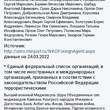
Сергей Маркович, Бахмин Вячеслав Иванович, Шабад
Анатолий Ефимович, Сухих Дарья Николаевна, Орлов Олег
Петрович, Добровольская Анна Дмитриевна, Королева
Александра Евгеньевна, Смирнов Владимир
Александрович, Вицин Сергей Ефимович, Золотухин Борис
Андреевич, Левинсон Лев Семенович, Локшина Татьяна
Иосифовна, Орлов Олег Петрович, Полякова Мара
Федоровна, Резник Генри Маркович, Захаров Герман
Константинович
Источник:
http://unro.minjust.ru/NKOForeignAgent.aspx
данные на
24.03.2022
* Единый федеральный список организаций, в
том числе иностранных и международных
организаций, признанных в соответствии с
законодательством Российской Федерации
террористическими:
Высший военный Маджлисуль Шура Объединенных сил
моджахедов Кавказа, Конгресс народов Ичкерии и
Дагестана, База, Асбат аль-Ансар, Священная война,
Исламская группа, Братья-мусульмане, Партия исламского