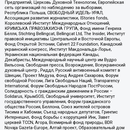
Предприятий, Церковь Духовной Технологии, Европейская
сеть организаций по наблюдению за выборами,
Республика Польша, СВОБОДНЫЙ ИДЕЛЬ-УРАЛ,
Ассоциация развития журналистики, IStories fonds,
Королевский Институт Международных Отношений,
КРИМСЬКА ПРАВОЗАХИСНА ГРУПА, Фонд имени Генриха
Бёлля, Stichting Bellingcat, Bellingcat Ltd, The Insider, Институт
правовой инициативы Центральной и Восточной Европы,
Фонд Открытой Эстонии, Calvert 22 Foundation, Канадский
украинский конгресс, Институт Макдональда-Лорье,
Украинская национальная федерация Канады,
Декабристы, Международный научный центр им Вудро
Вильсона, Свободная пресса, Возрождение, Всеукраинский
духовный центр , Риддл, Русский антивоенный комитет в
Швеции, Проект Медуза, Фонд Андрея Сахарова, Форум
свободной России, Лига Свободных Наций, Transparеncy
International, Форум Свободных Народов ПостРоссии,
Солидарность с гражданским движением в России –
Solidarus, КрымSOS, Свободный университет, Институт
государственного управления, Форум гражданского
общества Россия, Беллона, Союз жителей островов
Тисима и Хабомаи, Съезд народных депутатов, Гринпис
Интернешнл, Фонд борьбы с коррупцией Инк, Завет
церквей TCCN, Агора, Всемирный фонд природы, BDR
Novaja Gazeta-Europe, Алтай проект, Образовательный дом