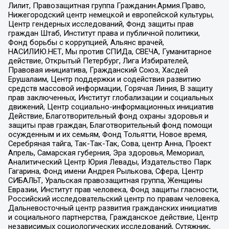
Лилит, Правозащитная группа Гражданин.Армия.Право,
Нижегородский центр немецкой и европейской культуры,
Центр гендерных исследований, Фонд защиты прав
граждан Штаб, Институт права и публичной политики,
Фонд борьбы с коррупцией, Альянс врачей,
НАСИЛИЮ.НЕТ, Мы против СПИДа, СВЕЧА, Гуманитарное
действие, Открытый Петербург, Лига Избирателей,
Правовая инициатива, Гражданский Союз, Хасдей
Ерушалаим, Центр поддержки и содействия развитию
средств массовой информации, Горячая Линия, В защиту
прав заключенных, Институт глобализации и социальных
движений, Центр социально-информационных инициатив
Действие, Благотворительный фонд охраны здоровья и
защиты прав граждан, Благотворительный фонд помощи
осужденным и их семьям, Фонд Тольятти, Новое время,
Серебряная тайга, Так-Так-Так, Сова, центр Анна, Проект
Апрель, Самарская губерния, Эра здоровья, Мемориал,
Аналитический Центр Юрия Левады, Издательство Парк
Гагарина, Фонд имени Андрея Рылькова, Сфера, Центр
СИБАЛЬТ, Уральская правозащитная группа, Женщины
Евразии, Институт прав человека, Фонд защиты гласности,
Российский исследовательский центр по правам человека,
Дальневосточный центр развития гражданских инициатив
и социального партнерства, Гражданское действие, Центр
независимых социологических исследований, Сутяжник,