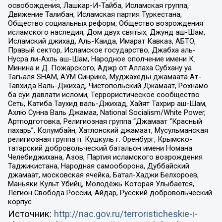
освобождения, Лашкар-И-Тайба, Исламская группа,
Движение Талибан, Исламская партия Туркестана,
Общество социальных реформ, Общество возрождения
исламского наследия, Дом двух святых, Джунд аш-Шам,
Исламский джихад, Аль-Каида, Имарат Кавказ, АБТО,
Правый сектор, Исламское государство, Джабха аль-
Нусра ли-Ахль аш-Шам, Народное ополчение имени К.
Минина и Д. Пожарского, Аджр от Аллаха Субхану уа
Тагьаля SHAM, АУМ Синрике, Муджахеды джамаата Ат-
Тавхида Валь-Джихад, Чистопольский Джамаат, Рохнамо
ба суи давлати исломи, Террористическое сообщество
Сеть, Катиба Таухид валь-Джихад, Хайят Тахрир аш-Шам,
Ахлю Сунна Валь Джамаа, National Socialism/White Power,
Артподготовка, Религиозная группа “Джамаат “Красный
пахарь”, Колумбайн, Хатлонский джамаат, Мусульманская
религиозная группа п. Кушкуль г. Оренбург, Крымско-
татарский добровольческий батальон имени Номана
Челебиджихана, Азов, Партия исламского возрождения
Таджикистана, Народная самооборона, Дуббайский
джамаат, московская ячейка, Батал-Хаджи Белхороев,
Маньяки Культ Убийц, Молодёжь Которая Улыбается,
Легион Свобода России, Айдар, Русский добровольческий
корпус
Источник:
http://nac.gov.ru/terroristicheskie-i-