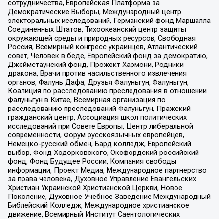
сотрудничества, Европейская Платформа за
Демократические Выборы, Международный центр
электоральных исследований, Германский фонд Маршалла
Соединенных Штатов, Тихоокеанский центр защиты
окружающей среды и природных ресурсов, Свободная
Россия, Всемирный конгресс украинцев, Атлантический
совет, Человек в беде, Европейский фонд за демократию,
Джеймстаунский фонд, Прожект Хармони, Родники
дракона, Врачи против насильственного извлечения
органов, Фалунь Дафа, Друзья Фалуньгун, Фалуньгун,
Коалиция по расследованию преследования в отношении
Фалуньгун в Китае, Всемирная организация по
расследованию преследований Фалуньгун, Пражский
гражданский центр, Ассоциация школ политических
исследований при Совете Европы, Центр либеральной
современности, Форум русскоязычных европейцев,
Немецко-русский обмен, Бард колледж, Европейский
выбор, Фонд Ходорковского, Оксфордский российский
фонд, Фонд Будущее России, Компания свободы
информации, Проект Медиа, Международное партнерство
за права человека, Духовное Управление Евангельских
Христиан Украинской Христианской Церкви, Новое
Поколение, Духовное Учебное Заведение Международный
Библейский Колледж, Международное христианское
движение, Всемирный Институт Саентологических