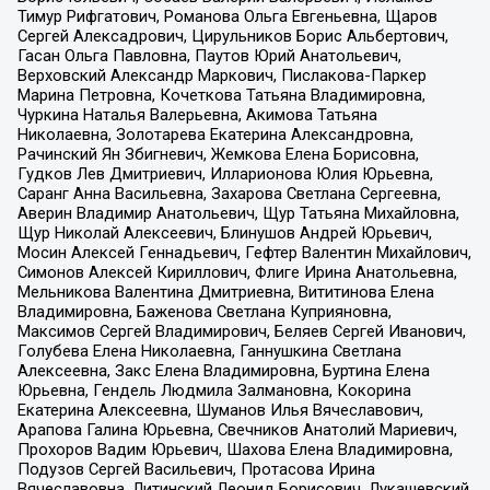
Тимур Рифгатович, Романова Ольга Евгеньевна, Щаров
Сергей Алексадрович, Цирульников Борис Альбертович,
Гасан Ольга Павловна, Паутов Юрий Анатольевич,
Верховский Александр Маркович, Пислакова-Паркер
Марина Петровна, Кочеткова Татьяна Владимировна,
Чуркина Наталья Валерьевна, Акимова Татьяна
Николаевна, Золотарева Екатерина Александровна,
Рачинский Ян Збигневич, Жемкова Елена Борисовна,
Гудков Лев Дмитриевич, Илларионова Юлия Юрьевна,
Саранг Анна Васильевна, Захарова Светлана Сергеевна,
Аверин Владимир Анатольевич, Щур Татьяна Михайловна,
Щур Николай Алексеевич, Блинушов Андрей Юрьевич,
Мосин Алексей Геннадьевич, Гефтер Валентин Михайлович,
Симонов Алексей Кириллович, Флиге Ирина Анатольевна,
Мельникова Валентина Дмитриевна, Вититинова Елена
Владимировна, Баженова Светлана Куприяновна,
Максимов Сергей Владимирович, Беляев Сергей Иванович,
Голубева Елена Николаевна, Ганнушкина Светлана
Алексеевна, Закс Елена Владимировна, Буртина Елена
Юрьевна, Гендель Людмила Залмановна, Кокорина
Екатерина Алексеевна, Шуманов Илья Вячеславович,
Арапова Галина Юрьевна, Свечников Анатолий Мариевич,
Прохоров Вадим Юрьевич, Шахова Елена Владимировна,
Подузов Сергей Васильевич, Протасова Ирина
Вячеславовна, Литинский Леонид Борисович, Лукашевский