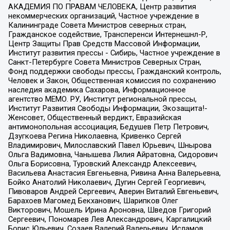
АКАДЕМИЯ ПО ПРАВАМ ЧЕЛОВЕКА, Центр развития
некоммерческих организаций, Частное учреждение в
Калининграде Совета Министров северных стран,
Гражданское содействие, Трансперенси Интернешнл-Р,
Центр Защиты Прав Средств Массовой Информации,
Институт развития прессы - Сибирь, Частное учреждение в
Санкт-Петербурге Совета Министров Северных Стран,
Фонд поддержки свободы прессы, Гражданский контроль,
Человек и Закон, Общественная комиссия по сохранению
наследия академика Сахарова, Информационное
агентство МЕМО. РУ, Институт региональной прессы,
Институт Развития Свободы Информации, Экозащита!-
Женсовет, Общественный вердикт, Евразийская
антимонопольная ассоциация, Бедушев Петр Петрович,
Дзугкоева Регина Николаевна, Кривенко Сергей
Владимирович, Милославский Павел Юрьевич, Шнырова
Ольга Вадимовна, Чанышева Лилия Айратовна, Сидорович
Ольга Борисовна, Туровский Александр Алексеевич,
Васильева Анастасия Евгеньевна, Ривина Анна Валерьевна,
Бойко Анатолий Николаевич, Дугин Сергей Георгиевич,
Пивоваров Андрей Сергеевич, Аверин Виталий Евгеньевич,
Барахоев Магомед Бекханович, Шарипков Олег
Викторович, Мошель Ирина Ароновна, Шведов Григорий
Сергеевич, Пономарев Лев Александрович, Каргалицкий
Борис Юльевич, Созаев Валерий Валерьевич, Исламов