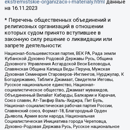
ekstremistskie-organizacii-i-materialy.html
данные
на
16.11.2023
* Перечень общественных объединений и
религиозных организаций в отношении
которых судом принято вступившее в
законную силу решение о ликвидации или
запрете деятельности:
Национал-большевистская партия, ВЕК РА, Рада земли
Кубанской Духовно Родовой Державы Русь, Община
Духовного Управления Асгардской Веси Беловодья,
Славянская Община Капища Веды Перуна, Мужская
Духовная Семинария Староверов-Инглингов, Нурджулар, К
Богодержавию, Таблиги Джамаат, Свидетели Иеговы,
Русское национальное единство, Национал-
социалистическое общество, Джамаат мувахидов,
Объединенный Вилайат Кабарды, Балкарии и Карачая,
Союз славян, Ат-Такфир Валь-Хиджра, Пит Буль,
Национал-социалистическая рабочая партия России,
Славянский союз, Формат-18, Благородный Орден
Дьявола, Армия воли народа, Национальная
Социалистическая Инициатива города Череповца,
Духовно-Родовая Держава Русь, Русское национальное