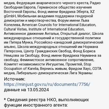
медиа, Федерация анархического черного креста, Радио
Свободная Европа, Германское общество изучения
Восточной Европы, Фонд имени Фридриха Эберта, XZ
gGmbH, Мобильная академия поддержки гендерной
демократии и миротворчества, Форум имени Льва
Копелева, American Councils for International Education,
Cultural Vistas, Institute of International Education,
Антивоенное движение Антальи, Открытый диалог, Школа
международных отношений и государственной политики
им Питера Мунка, Российско-канадский демократический
альянс, Школа международных отношений им Нормана
Патерсона, Центр Гражданских Свобод, Фонд Бориса
Немцова за Свободу, Фонд имени Фридриха Науманна за
свободу, Феминистское антивоенное сопротивление,
Комитет независимости Ингушетии, Прометей, Stop
Occupation of Karelia, Вернись живым, Фридом Хаус, СОТА
медиа, Либерально-демократическая Лига Украины
Источник:
https://minjust.gov.ru/ru/documents/7756/
данные на
13.05.2024
* Сведения реестра НКО, выполняющих
функции иностранного агента: