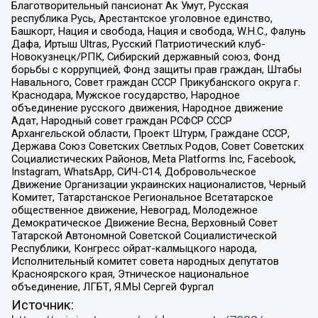
Благотворительный пансионат Ак Умут, Русская
республика Русь, Арестантское уголовное единство,
Башкорт, Нация и свобода, Нация и свобода, W.H.С., Фалунь
Дафа, Иртыш Ultras, Русский Патриотический клуб-
Новокузнецк/РПК, Сибирский державный союз, Фонд
борьбы с коррупцией, Фонд защиты прав граждан, Штабы
Навального, Совет граждан СССР Прикубанского округа г.
Краснодара, Мужское государство, Народное
объединение русского движения, Народное движение
Адат, Народный совет граждан РСФСР СССР
Архангельской области, Проект Штурм, Граждане СССР,
Держава Союз Советских Светлых Родов, Совет Советских
Социалистических Районов, Meta Platforms Inc, Facebook,
Instagram, WhatsApp, СИЧ-С14, Добровольческое
Движение Организации украинских националистов, Черный
Комитет, Татарстанское Региональное Всетатарское
общественное движение, Невоград, Молодежное
Демократическое Движение Весна, Верховный Совет
Татарской Автономной Советской Социалистической
Республики, Конгресс ойрат-калмыцкого народа,
Исполнительный комитет совета народных депутатов
Красноярского края, Этническое национальное
объединение, ЛГБТ, Я.МЫ Сергей Фургал
Источник: