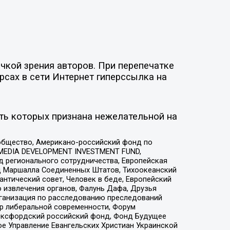
чкой зрения авторов. При перепечатке
рсах в сети Интернет гиперссылка на
ть которых признана нежелательной на
общество, Американо-российский фонд по
 MEDIA DEVELOPMENT INVESTMENT FUND,
 регионального сотрудничества, Европейская
 Маршалла Соединенных Штатов, Тихоокеанский
нтический совет, Человек в беде, Европейский
 извлечения органов, Фалунь Дафа, Друзья
рганизация по расследованию преследований
тр либеральной современности, Форум
 Оксфордский российский фонд, Фонд Будущее
е Управление Евангельских Христиан Украинской