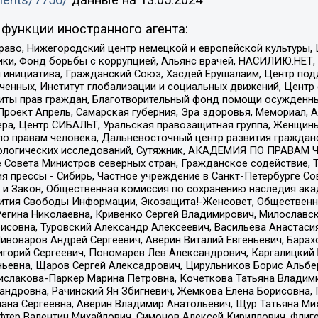
uments/7756/
данные на
13.05.2024
функции иностранного агента:
раво, Нижегородский центр немецкой и европейской культуры,
тики, Фонд борьбы с коррупцией, Альянс врачей, НАСИЛИЮ.НЕТ,
я инициатива, Гражданский Союз, Хасдей Ерушалаим, Центр по
юченных, Институт глобализации и социальных движений, Цент
ты прав граждан, Благотворительный фонд помощи осужденным
а, Проект Апрель, Самарская губерния, Эра здоровья, Мемориал
ера, Центр СИБАЛЬТ, Уральская правозащитная группа, Женщины
по правам человека, Дальневосточный центр развития гражданс
ологических исследований, Сутяжник, АКАДЕМИЯ ПО ПРАВАМ Ч
е Совета Министров северных стран, Гражданское содействие,
я прессы - Сибирь, Частное учреждение в Санкт-Петербурге С
 и Закон, Общественная комиссия по сохранению наследия ак
звития Свободы Информации, Экозащита!-Женсовет, Общественн
Регина Николаевна, Кривенко Сергей Владимирович, Милославс
совна, Туровский Александр Алексеевич, Васильева Анастасия
Пивоваров Андрей Сергеевич, Аверин Виталий Евгеньевич, Бара
горий Сергеевич, Пономарев Лев Александрович, Каргалицкий 
ньевна, Щаров Сергей Алексадрович, Цирульников Борис Альбер
ислакова-Паркер Марина Петровна, Кочеткова Татьяна Владими
сандровна, Рачинский Ян Збигневич, Жемкова Елена Борисовна,
лана Сергеевна, Аверин Владимир Анатольевич, Щур Татьяна М
фтер Валентин Михайлович, Симонов Алексей Кириллович, Флиг