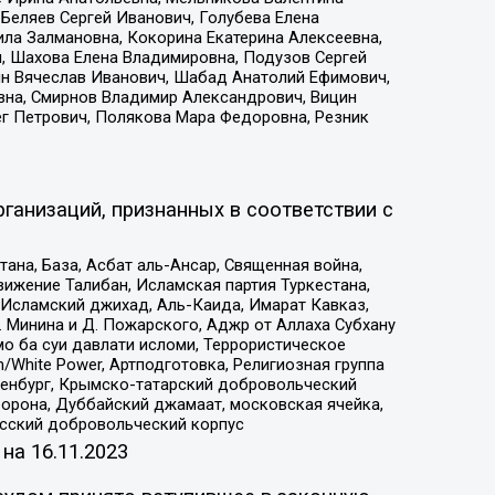
Беляев Сергей Иванович, Голубева Елена
ила Залмановна, Кокорина Екатерина Алексеевна,
, Шахова Елена Владимировна, Подузов Сергей
ин Вячеслав Иванович, Шабад Анатолий Ефимович,
вна, Смирнов Владимир Александрович, Вицин
ег Петрович, Полякова Мара Федоровна, Резник
ганизаций, признанных в соответствии с
на, База, Асбат аль-Ансар, Священная война,
ижение Талибан, Исламская партия Туркестана,
Исламский джихад, Аль-Каида, Имарат Кавказ,
 Минина и Д. Пожарского, Аджр от Аллаха Субхану
о ба суи давлати исломи, Террористическое
/White Power, Артподготовка, Религиозная группа
Оренбург, Крымско-татарский добровольческий
орона, Дуббайский джамаат, московская ячейка,
усский добровольческий корпус
 на
16.11.2023