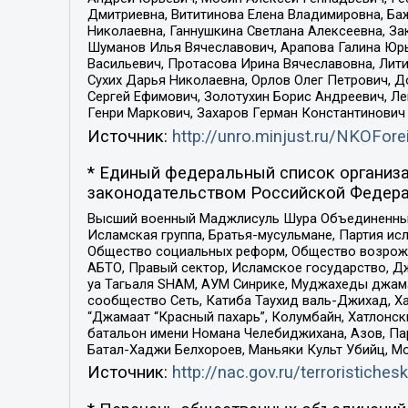
Дмитриевна, Вититинова Елена Владимировна, Ба
Николаевна, Ганнушкина Светлана Алексеевна, За
Шуманов Илья Вячеславович, Арапова Галина Юрь
Васильевич, Протасова Ирина Вячеславовна, Лит
Сухих Дарья Николаевна, Орлов Олег Петрович, 
Сергей Ефимович, Золотухин Борис Андреевич, Л
Генри Маркович, Захаров Герман Константинович
Источник:
http://unro.minjust.ru/NKOFore
* Единый федеральный список организа
законодательством Российской Федера
Высший военный Маджлисуль Шура Объединенных с
Исламская группа, Братья-мусульмане, Партия ис
Общество социальных реформ, Общество возрожд
АБТО, Правый сектор, Исламское государство, Д
уа Тагьаля SHAM, АУМ Синрике, Муджахеды джама
сообщество Сеть, Катиба Таухид валь-Джихад, Хай
“Джамаат “Красный пахарь”, Колумбайн, Хатлонск
батальон имени Номана Челебиджихана, Азов, Па
Батал-Хаджи Белхороев, Маньяки Культ Убийц, М
Источник:
http://nac.gov.ru/terroristichesk