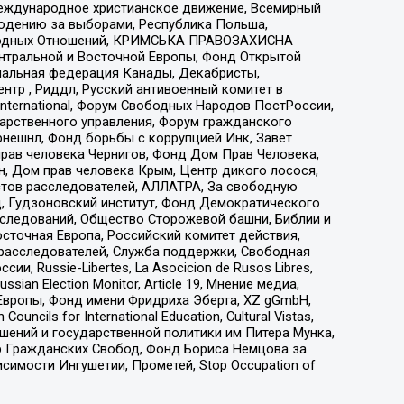
еждународное христианское движение, Всемирный
людению за выборами, Республика Польша,
народных Отношений, КРИМСЬКА ПРАВОЗАХИСНА
ы Центральной и Восточной Европы, Фонд Открытой
иональная федерация Канады, Декабристы,
тр , Риддл, Русский антивоенный комитет в
nternational, Форум Свободных Народов ПостРоссии,
дарственного управления, Форум гражданского
рнешнл, Фонд борьбы с коррупцией Инк, Завет
прав человека Чернигов, Фонд Дом Прав Человека,
н, Дом прав человека Крым, Центр дикого лосося,
стов расследователей, АЛЛАТРА, За свободную
д, Гудзоновский институт, Фонд Демократического
сследований, Общество Сторожевой башни, Библии и
сточная Европа, Российский комитет действия,
-расследователей, Служба поддержки, Свободная
 Russie-Libertes, La Asocicion de Rusos Libres,
an Election Monitor, Article 19, Мнение медиа,
Европы, Фонд имени Фридриха Эберта, XZ gGmbH,
ls for International Education, Cultural Vistas,
ошений и государственной политики им Питера Мунка,
 Гражданских Свобод, Фонд Бориса Немцова за
имости Ингушетии, Прометей, Stop Occupation of