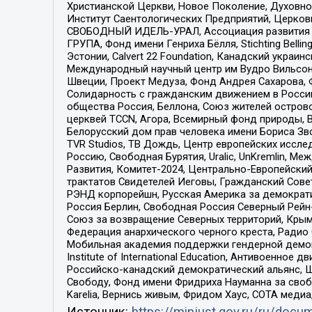
Христианской Церкви, Новое Поколение, Духовн
Институт Саентологических Предприятий, Церков
СВОБОДНЫЙ ИДЕЛЬ-УРАЛ, Ассоциация развития ж
ГРУПА, Фонд имени Генриха Бёлля, Stichting Bellin
Эстонии, Calvert 22 Foundation, Канадский укра
Международный научный центр им Вудро Вильсона
Швеции, Проект Медуза, Фонд Андрея Сахарова, Ф
Солидарность с гражданским движением в России 
общества Россия, Беллона, Союз жителей острово
церквей TCCN, Агора, Всемирный фонд природы, B
Белорусский дом прав человека имени Бориса Зво
TVR Studios, ТВ Дождь, Центр европейских иссл
Россию, Свободная Бурятия, Uralic, UnKremlin, 
Развития, Комитет-2024, Центрально-Европейски
трактатов Свидетелей Иеговы, Гражданский Совет
РЭНД корпорейшн, Русская Америка за демократи
Россия Берлин, Свободная Россия Северный Рейн-В
Союз за возвращение Северных территорий, Крымско
Федерация анархического черного креста, Радио
Мобильная академия поддержки гендерной демократи
Institute of International Education, Антивоенн
Российско-канадский демократический альянс, 
Свободу, Фонд имени Фридриха Науманна за свобо
Karelia, Вернись живым, Фридом Хаус, СОТА меди