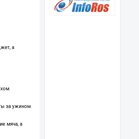
жет, а
хом.
ты за ужином.
е мяча, а