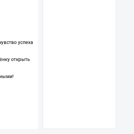
чувство успеха
бёнку открыть
шными!