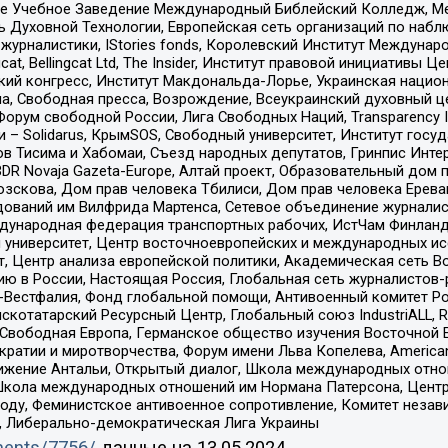
ое Учебное Заведение Международный Библейский Колледж, М
ь Духовной Технологии, Европейская сеть организаций по наб
урналистики, IStories fonds, Королевский Институт Между
gcat, Bellingcat Ltd, The Insider, Институт правовой инициатив
инский конгресс, Институт Макдональда-Лорье, Украинская нац
, Свободная пресса, Возрождение, Всеукраинский духовный цен
орум свободной России, Лига Свободных Наций, Transparеncy I
– Solidarus, КрымSOS, Свободный университет, Институт госу
в Тисима и Хабомаи, Съезд народных депутатов, Гринпис Инте
DR Novaja Gazeta-Europe, Алтай проект, Образовательный дом 
зскова, Дом прав человека Тбилиси, Дом прав человека Ерева
едований им Вилфрида Мартенса, Сетевое объединение журнали
Международная федерация транспортных рабочих, ИстЧам Финлан
й университет, Центр восточноевропейских и международных и
, Центр анализа европейской политики, Академическая сеть Во
ю в России, Настоящая Россия, Глобальная сеть журналистов
естфалия, Фонд глобальной помощи, Антивоенный комитет России,
татарский Ресурсный Центр, Глобальный союз IndustriALL, Russi
 Свободная Европа, Германское общество изучения Восточной 
и и миротворчества, Форум имени Льва Копелева, American Counci
ое движение Антальи, Открытый диалог, Школа международных отн
Школа международных отношений им Нормана Патерсона, Центр
ду, Феминистское антивоенное сопротивление, Комитет независ
а, Либерально-демократическая Лига Украины