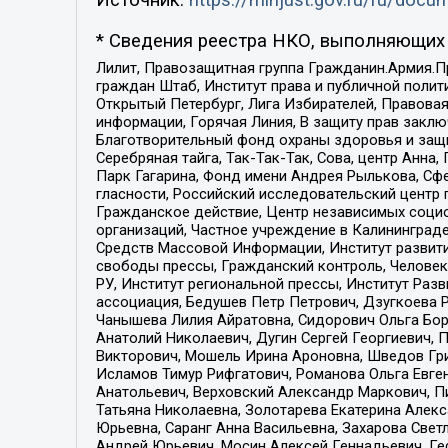
Источник:
https://minjust.gov.ru/ru/doc
* Сведения реестра НКО, выполняющих 
Лилит, Правозащитная группа Гражданин.Армия.П
граждан Штаб, Институт права и публичной поли
Открытый Петербург, Лига Избирателей, Правова
информации, Горячая Линия, В защиту прав закл
Благотворительный фонд охраны здоровья и защи
Серебряная тайга, Так-Так-Так, Сова, центр Анн
Парк Гагарина, Фонд имени Андрея Рылькова, Сф
гласности, Российский исследовательский центр 
Гражданское действие, Центр независимых соци
организаций, Частное учреждение в Калининград
Средств Массовой Информации, Институт развити
свободы прессы, Гражданский контроль, Человек
РУ, Институт региональной прессы, Институт Ра
ассоциация, Бедушев Петр Петрович, Дзугкоева 
Чанышева Лилия Айратовна, Сидорович Ольга Бори
Анатолий Николаевич, Дугин Сергей Георгиевич, 
Викторович, Мошель Ирина Ароновна, Шведов Гри
Исламов Тимур Рифгатович, Романова Ольга Евге
Анатольевич, Верховский Александр Маркович, П
Татьяна Николаевна, Золотарева Екатерина Алек
Юрьевна, Саранг Анна Васильевна, Захарова Свет
Андрей Юрьевич, Мосин Алексей Геннадьевич, Ге