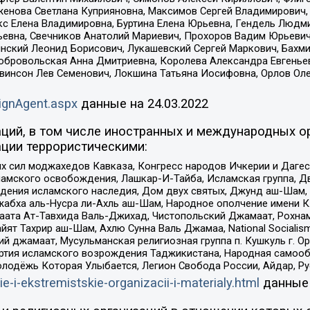
женова Светлана Куприяновна, Максимов Сергей Владимирович, 
кс Елена Владимировна, Буртина Елена Юрьевна, Гендель Людм
евна, Свечников Анатолий Мариевич, Прохоров Вадим Юрьевич
инский Леонид Борисович, Лукашевский Сергей Маркович, Бахм
Добровольская Анна Дмитриевна, Королева Александра Евгенье
евинсон Лев Семенович, Локшина Татьяна Иосифовна, Орлов Ол
ignAgent.aspx
данные на
24.03.2022
ций, в том числе иностранных и международных ор
ции террористическими:
ил моджахедов Кавказа, Конгресс народов Ичкерии и Дагеста
ламского освобождения, Лашкар-И-Тайба, Исламская группа, Дв
ения исламского наследия, Дом двух святых, Джунд аш-Шам, 
жабха аль-Нусра ли-Ахль аш-Шам, Народное ополчение имени К.
ата Ат-Тавхида Валь-Джихад, Чистопольский Джамаат, Рохнам
ят Тахрир аш-Шам, Ахлю Сунна Валь Джамаа, National Socialism
ий джамаат, Мусульманская религиозная группа п. Кушкуль г. 
ртия исламского возрождения Таджикистана, Народная самооб
олодёжь Которая Улыбается, Легион Свобода России, Айдар, Р
ie-i-ekstremistskie-organizacii-i-materialy.html
данные