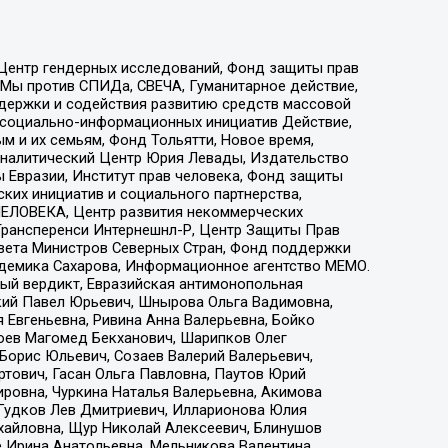
 Центр гендерных исследований, Фонд защиты прав
 Мы против СПИДа, СВЕЧА, Гуманитарное действие,
ддержки и содействия развитию средств массовой
р социально-информационных инициатив Действие,
 и их семьям, Фонд Тольятти, Новое время,
, Аналитический Центр Юрия Левады, Издательство
 Евразии, Институт прав человека, Фонд защиты
ких инициатив и социального партнерства,
ЕЛОВЕКА, Центр развития некоммерческих
 Трансперенси Интернешнл-Р, Центр Защиты Прав
овета Министров Северных Стран, Фонд поддержки
адемика Сахарова, Информационное агентство МЕМО.
ый вердикт, Евразийская антимонопольная
кий Павел Юрьевич, Шнырова Ольга Вадимовна,
 Евгеньевна, Ривина Анна Валерьевна, Бойко
хоев Магомед Бекханович, Шарипков Олег
Борис Юльевич, Созаев Валерий Валерьевич,
тович, Гасан Ольга Павловна, Паутов Юрий
ровна, Чуркина Наталья Валерьевна, Акимова
 Гудков Лев Дмитриевич, Илларионова Юлия
ихайловна, Щур Николай Алексеевич, Блинушов
е Ирина Анатольевна, Мельникова Валентина