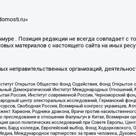
domosti.ru»
уре . Позиция редакции не всегда совпадает с то
овых материалов с настоящего сайта на иных ресу
ых неправительственных организаций, деятельнос
ститут Открытое Общество Фонд Содействия, Фонд Открытое 
альный Демократический Институт Международных Отношений,
тая Россия, Институт современной России, Черноморский фонд
родный центр электоральных исследований, Германский фонд
рсов, Свободная Россия, Всемирный конгресс украинцев, Атла
ект Хармони, Родники дракона, Врачи против насильственного
ию преследования в отношении Фалуньгун в Китае, Всемирная о
ация школ политических исследований при Совете Европы, Цен
мен, Бард колледж, Европейский выбор, Фонд Ходорковского,
едиа, Международное партнерство за права человека, Духовно