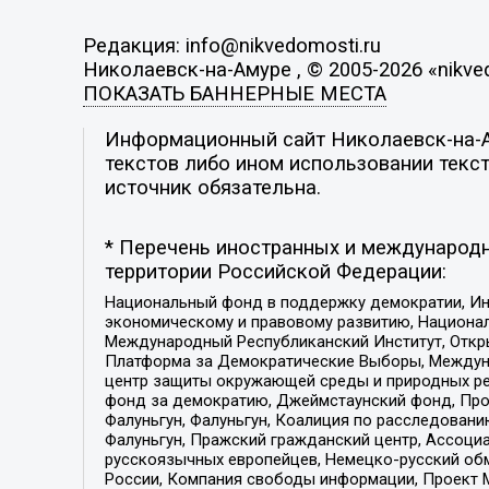
Редакция: info@nikvedomosti.ru
Николаевск-на-Амуре , © 2005-2026 «nikve
ПОКАЗАТЬ БАННЕРНЫЕ МЕСТА
Информационный сайт Николаевск-на-Ам
текстов либо ином использовании текст
источник обязательна.
* Перечень иностранных и международн
территории Российской Федерации:
Национальный фонд в поддержку демократии, Ин
экономическому и правовому развитию, Национ
Международный Республиканский Институт, Откры
Платформа за Демократические Выборы, Междуна
центр защиты окружающей среды и природных ресу
фонд за демократию, Джеймстаунский фонд, Прож
Фалуньгун, Фалуньгун, Коалиция по расследован
Фалуньгун, Пражский гражданский центр, Ассоци
русскоязычных европейцев, Немецко-русский об
России, Компания свободы информации, Проект М