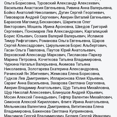
Ольга Борисовна, Туровский Александр Алексеевич,
Васильева Анастасия Евгеньевна, Ривина Анна Валерьевна,
Бойко Анатолий Николаевич, Дугин Сергей Георгиевич,
Пивоваров Андрей Сергеевич, Аверин Виталий Евгеньевич,
Барахоев Магомед Бекханович, Шарипков Олег
Викторович, Мошель Ирина Ароновна, Шведов Григорий
Сергеевич, Пономарев Лев Александрович, Каргалицкий
Борис Юльевич, Созаев Валерий Валерьевич, Исламов
Тимур Рифгатович, Романова Ольга Евгеньевна, Щаров
Сергей Алексадрович, Цирульников Борис Альбертович,
Гасан Ольга Павловна, Паутов Юрий Анатольевич,
Верховский Александр Маркович, Пислакова-Паркер
Марина Петровна, Кочеткова Татьяна Владимировна,
Чуркина Наталья Валерьевна, Акимова Татьяна
Николаевна, Золотарева Екатерина Александровна,
Рачинский Ян Збигневич, Жемкова Елена Борисовна,
Гудков Лев Дмитриевич, Илларионова Юлия Юрьевна,
Саранг Анна Васильевна, Захарова Светлана Сергеевна,
Аверин Владимир Анатольевич, Щур Татьяна Михайловна,
Щур Николай Алексеевич, Блинушов Андрей Юрьевич,
Мосин Алексей Геннадьевич, Гефтер Валентин Михайлович,
Симонов Алексей Кириллович, Флиге Ирина Анатольевна,
Мельникова Валентина Дмитриевна, Вититинова Елена
Владимировна, Баженова Светлана Куприяновна,
Максимов Сергей Владимирович, Беляев Сергей Иванович,