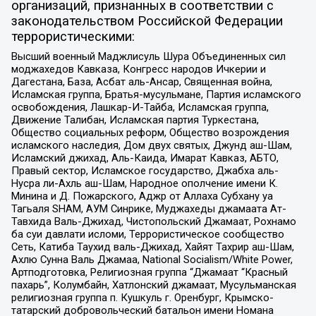
организаций, признанных в соответствии с
законодательством Российской Федерации
террористическими:
Высший военный Маджлисуль Шура Объединенных сил
моджахедов Кавказа, Конгресс народов Ичкерии и
Дагестана, База, Асбат аль-Ансар, Священная война,
Исламская группа, Братья-мусульмане, Партия исламского
освобождения, Лашкар-И-Тайба, Исламская группа,
Движение Талибан, Исламская партия Туркестана,
Общество социальных реформ, Общество возрождения
исламского наследия, Дом двух святых, Джунд аш-Шам,
Исламский джихад, Аль-Каида, Имарат Кавказ, АБТО,
Правый сектор, Исламское государство, Джабха аль-
Нусра ли-Ахль аш-Шам, Народное ополчение имени К.
Минина и Д. Пожарского, Аджр от Аллаха Субхану уа
Тагьаля SHAM, АУМ Синрике, Муджахеды джамаата Ат-
Тавхида Валь-Джихад, Чистопольский Джамаат, Рохнамо
ба суи давлати исломи, Террористическое сообщество
Сеть, Катиба Таухид валь-Джихад, Хайят Тахрир аш-Шам,
Ахлю Сунна Валь Джамаа, National Socialism/White Power,
Артподготовка, Религиозная группа “Джамаат “Красный
пахарь”, Колумбайн, Хатлонский джамаат, Мусульманская
религиозная группа п. Кушкуль г. Оренбург, Крымско-
татарский добровольческий батальон имени Номана