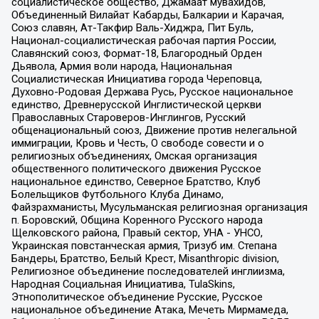
социалистическое общество, Джамаат мувахидов,
Объединенный Вилайат Кабарды, Балкарии и Карачая,
Союз славян, Ат-Такфир Валь-Хиджра, Пит Буль,
Национал-социалистическая рабочая партия России,
Славянский союз, Формат-18, Благородный Орден
Дьявола, Армия воли народа, Национальная
Социалистическая Инициатива города Череповца,
Духовно-Родовая Держава Русь, Русское национальное
единство, Древнерусской Инглистической церкви
Православных Староверов-Инглингов, Русский
общенациональный союз, Движение против нелегальной
иммиграции, Кровь и Честь, О свободе совести и о
религиозных объединениях, Омская организация
общественного политического движения Русское
национальное единство, Северное Братство, Клуб
Болельщиков Футбольного Клуба Динамо,
Файзрахманисты, Мусульманская религиозная организация
п. Боровский, Община Коренного Русского народа
Щелковского района, Правый сектор, УНА - УНСО,
Украинская повстанческая армия, Тризуб им. Степана
Бандеры, Братство, Белый Крест, Misanthropic division,
Религиозное объединение последователей инглиизма,
Народная Социальная Инициатива, TulaSkins,
Этнополитическое объединение Русские, Русское
национальное объединение Атака, Мечеть Мирмамеда,