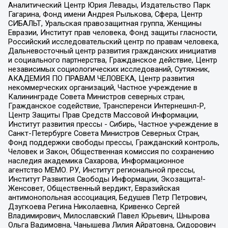
Аналитический Центр Юрия Левады, Издательство Парк
Гагарина, Фонд имени Андрея Рылькова, Сфера, Центр
СИБАЛЬТ, Уральская правозащитная группа, Женщины
Евразии, Институт прав человека, Фонд защиты гласности,
Российский исследовательский центр по правам человека,
Дальневосточный центр развития гражданских инициатив
и социального партнерства, Гражданское действие, Центр
независимых социологических исследований, Сутяжник,
АКАДЕМИЯ ПО ПРАВАМ ЧЕЛОВЕКА, Центр развития
некоммерческих организаций, Частное учреждение в
Калининграде Совета Министров северных стран,
Гражданское содействие, Трансперенси Интернешнл-Р,
Центр Защиты Прав Средств Массовой Информации,
Институт развития прессы - Сибирь, Частное учреждение в
Санкт-Петербурге Совета Министров Северных Стран,
Фонд поддержки свободы прессы, Гражданский контроль,
Человек и Закон, Общественная комиссия по сохранению
наследия академика Сахарова, Информационное
агентство МЕМО. РУ, Институт региональной прессы,
Институт Развития Свободы Информации, Экозащита!-
Женсовет, Общественный вердикт, Евразийская
антимонопольная ассоциация, Бедушев Петр Петрович,
Дзугкоева Регина Николаевна, Кривенко Сергей
Владимирович, Милославский Павел Юрьевич, Шнырова
Ольга Вадимовна, Чанышева Лилия Айратовна, Сидорович