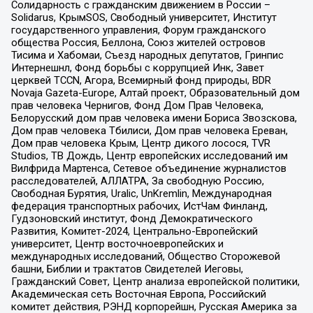
Солидарность с гражданским движением в России –
Solidarus, КрымSOS, Свободный университет, Институт
государственного управления, Форум гражданского
общества Россия, Беллона, Союз жителей островов
Тисима и Хабомаи, Съезд народных депутатов, Гринпис
Интернешнл, Фонд борьбы с коррупцией Инк, Завет
церквей TCCN, Агора, Всемирный фонд природы, BDR
Novaja Gazeta-Europe, Алтай проект, Образовательный дом
прав человека Чернигов, Фонд Дом Прав Человека,
Белорусский дом прав человека имени Бориса Звозскова,
Дом прав человека Тбилиси, Дом прав человека Ереван,
Дом прав человека Крым, Центр дикого лосося, TVR
Studios, ТВ Дождь, Центр европейских исследований им
Вилфрида Мартенса, Сетевое объединение журналистов
расследователей, АЛЛАТРА, За свободную Россию,
Свободная Бурятия, Uralic, UnKremlin, Международная
федерация транспортных рабочих, ИстЧам Финланд,
Гудзоновский институт, Фонд Демократического
Развития, Комитет-2024, Центрально-Европейский
университет, Центр восточноевропейских и
международных исследований, Общество Сторожевой
башни, Библии и трактатов Свидетелей Иеговы,
Гражданский Совет, Центр анализа европейской политики,
Академическая сеть Восточная Европа, Российский
комитет действия, РЭНД корпорейшн, Русская Америка за