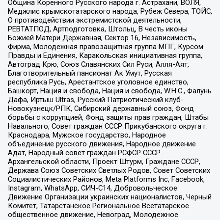
Община Коренного Русского народа г. Астрахани, ВОЛЯ,
Меджлис крымскотатарского народа, Рубеж Севера, ТОЙС,
О противодействии экстремистской деятельности,
РЕВТАТПОД, Артподготовка, Штольц, В честь иконы
Божией Матери Державная, Сектор 16, Независимость,
Фирма, Молодежная правозащитная группа МПГ, Курсом
Правды и Единения, Каракольская инициативная группа,
Автоград Крю, Союз Славянских Сил Руси, Алля-Аят,
Благотворительный пансионат Ак Умут, Русская
республика Русь, Арестантское уголовное единство,
Башкорт, Нация и свобода, Нация и свобода, W.H.С., Фалунь
Дафа, Иртыш Ultras, Русский Патриотический клуб-
Новокузнецк/РПК, Сибирский державный союз, Фонд
борьбы с коррупцией, Фонд защиты прав граждан, Штабы
Навального, Совет граждан СССР Прикубанского округа г.
Краснодара, Мужское государство, Народное
объединение русского движения, Народное движение
Адат, Народный совет граждан РСФСР СССР
Архангельской области, Проект Штурм, Граждане СССР,
Держава Союз Советских Светлых Родов, Совет Советских
Социалистических Районов, Meta Platforms Inc, Facebook,
Instagram, WhatsApp, СИЧ-С14, Добровольческое
Движение Организации украинских националистов, Черный
Комитет, Татарстанское Региональное Всетатарское
общественное движение, Невоград, Молодежное