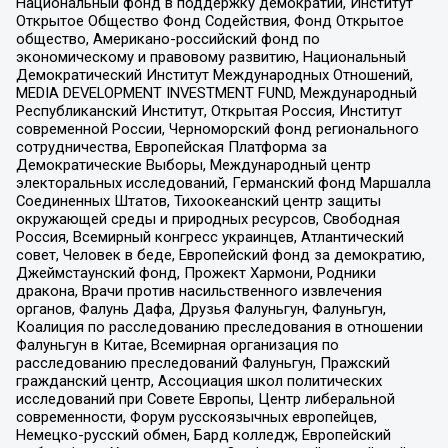
Национальный фонд в поддержку демократии, Институт
Открытое Общество Фонд Содействия, Фонд Открытое
общество, Американо-российский фонд по
экономическому и правовому развитию, Национальный
Демократический Институт Международных Отношений,
MEDIA DEVELOPMENT INVESTMENT FUND, Международный
Республиканский Институт, Открытая Россия, Институт
современной России, Черноморский фонд регионального
сотрудничества, Европейская Платформа за
Демократические Выборы, Международный центр
электоральных исследований, Германский фонд Маршалла
Соединенных Штатов, Тихоокеанский центр защиты
окружающей среды и природных ресурсов, Свободная
Россия, Всемирный конгресс украинцев, Атлантический
совет, Человек в беде, Европейский фонд за демократию,
Джеймстаунский фонд, Прожект Хармони, Родники
дракона, Врачи против насильственного извлечения
органов, Фалунь Дафа, Друзья Фалуньгун, Фалуньгун,
Коалиция по расследованию преследования в отношении
Фалуньгун в Китае, Всемирная организация по
расследованию преследований Фалуньгун, Пражский
гражданский центр, Ассоциация школ политических
исследований при Совете Европы, Центр либеральной
современности, Форум русскоязычных европейцев,
Немецко-русский обмен, Бард колледж, Европейский