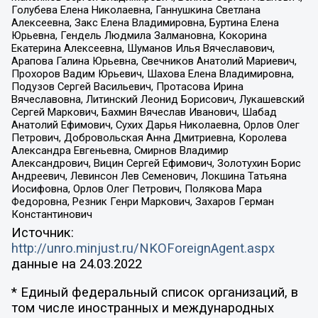
Голубева Елена Николаевна, Ганнушкина Светлана
Алексеевна, Закс Елена Владимировна, Буртина Елена
Юрьевна, Гендель Людмила Залмановна, Кокорина
Екатерина Алексеевна, Шуманов Илья Вячеславович,
Арапова Галина Юрьевна, Свечников Анатолий Мариевич,
Прохоров Вадим Юрьевич, Шахова Елена Владимировна,
Подузов Сергей Васильевич, Протасова Ирина
Вячеславовна, Литинский Леонид Борисович, Лукашевский
Сергей Маркович, Бахмин Вячеслав Иванович, Шабад
Анатолий Ефимович, Сухих Дарья Николаевна, Орлов Олег
Петрович, Добровольская Анна Дмитриевна, Королева
Александра Евгеньевна, Смирнов Владимир
Александрович, Вицин Сергей Ефимович, Золотухин Борис
Андреевич, Левинсон Лев Семенович, Локшина Татьяна
Иосифовна, Орлов Олег Петрович, Полякова Мара
Федоровна, Резник Генри Маркович, Захаров Герман
Константинович
Источник:
http://unro.minjust.ru/NKOForeignAgent.aspx
данные на
24.03.2022
* Единый федеральный список организаций, в
том числе иностранных и международных