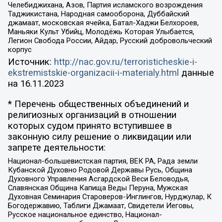
Челебиджихана, Азов, Партия исламского возрождения
Таджикистана, Народная самооборона, Дуббайский
джамаат, московская ячейка, Батал-Хаджи Белхороев,
Маньяки Культ Убийц, Молодёжь Которая Улыбается,
Легион Свобода России, Айдар, Русский добровольческий
корпус
Источник:
http://nac.gov.ru/terroristicheskie-i-
ekstremistskie-organizacii-i-materialy.html
данные
на
16.11.2023
* Перечень общественных объединений и
религиозных организаций в отношении
которых судом принято вступившее в
законную силу решение о ликвидации или
запрете деятельности:
Национал-большевистская партия, ВЕК РА, Рада земли
Кубанской Духовно Родовой Державы Русь, Община
Духовного Управления Асгардской Веси Беловодья,
Славянская Община Капища Веды Перуна, Мужская
Духовная Семинария Староверов-Инглингов, Нурджулар, К
Богодержавию, Таблиги Джамаат, Свидетели Иеговы,
Русское национальное единство, Национал-