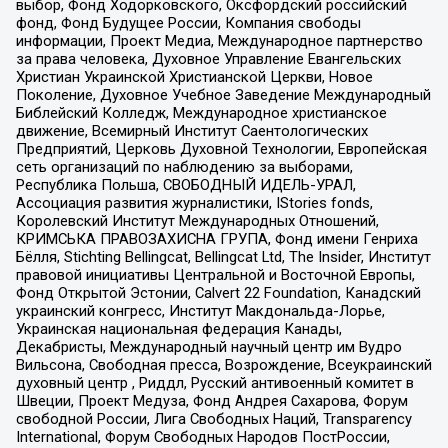
выбор, Фонд Ходорковского, Оксфордский российский
фонд, Фонд Будущее России, Компания свободы
информации, Проект Медиа, Международное партнерство
за права человека, Духовное Управление Евангельских
Христиан Украинской Христианской Церкви, Новое
Поколение, Духовное Учебное Заведение Международный
Библейский Колледж, Международное христианское
движение, Всемирный Институт Саентологических
Предприятий, Церковь Духовной Технологии, Европейская
сеть организаций по наблюдению за выборами,
Республика Польша, СВОБОДНЫЙ ИДЕЛЬ-УРАЛ,
Ассоциация развития журналистики, IStories fonds,
Королевский Институт Международных Отношений,
КРИМСЬКА ПРАВОЗАХИСНА ГРУПА, Фонд имени Генриха
Бёлля, Stichting Bellingcat, Bellingcat Ltd, The Insider, Институт
правовой инициативы Центральной и Восточной Европы,
Фонд Открытой Эстонии, Calvert 22 Foundation, Канадский
украинский конгресс, Институт Макдональда-Лорье,
Украинская национальная федерация Канады,
Декабристы, Международный научный центр им Вудро
Вильсона, Свободная пресса, Возрождение, Всеукраинский
духовный центр , Риддл, Русский антивоенный комитет в
Швеции, Проект Медуза, Фонд Андрея Сахарова, Форум
свободной России, Лига Свободных Наций, Transparеncy
International, Форум Свободных Народов ПостРоссии,