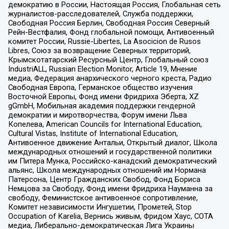
демократию в России, Настоящая Россия, Глобальная сеть
журналистов-расследователей, Служба поддержки,
Свободная Россия Берлин, Свободная Россия Северный
Рейн-Вестфалия, Фонд глобальной помощи, Антивоенный
комитет России, Russie-Libertes, La Asocicion de Rusos
Libres, Союз за возвращение Северных территорий,
Крымскотатарский Ресурсный Центр, Глобальный союз
IndustriALL, Russian Election Monitor, Article 19, Мнение
медиа, Федерация анархического черного креста, Радио
Свободная Европа, Германское общество изучения
Восточной Европы, Фонд имени Фридриха Эберта, XZ
gGmbH, Мобильная академия поддержки гендерной
демократии и миротворчества, Форум имени Льва
Копелева, American Councils for International Education,
Cultural Vistas, Institute of International Education,
Антивоенное движение Антальи, Открытый диалог, Школа
международных отношений и государственной политики
им Питера Мунка, Российско-канадский демократический
альянс, Школа международных отношений им Нормана
Патерсона, Центр Гражданских Свобод, Фонд Бориса
Немцова за Свободу, Фонд имени Фридриха Науманна за
свободу, Феминистское антивоенное сопротивление,
Комитет независимости Ингушетии, Прометей, Stop
Occupation of Karelia, Вернись живым, Фридом Хаус, СОТА
медиа, Либерально-демократическая Лига Украины