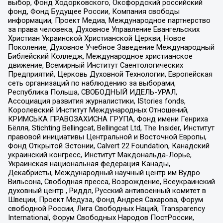
выбор, Фонд Ходорковского, Оксфордский российский
фонд, Фонд Будущее России, Компания свободы
информации, Проект Медиа, Международное партнерство
за права человека, Духовное Управление Евангельских
Христиан Украинской Христианской Церкви, Новое
Поколение, Духовное Учебное Заведение Международный
Библейский Колледж, Международное христианское
движение, Всемирный Институт Саентологических
Предприятий, Церковь Духовной Технологии, Европейская
сеть организаций по наблюдению за выборами,
Республика Польша, СВОБОДНЫЙ ИДЕЛЬ-УРАЛ,
Ассоциация развития журналистики, IStories fonds,
Королевский Институт Международных Отношений,
КРИМСЬКА ПРАВОЗАХИСНА ГРУПА, Фонд имени Генриха
Бёлля, Stichting Bellingcat, Bellingcat Ltd, The Insider, Институт
правовой инициативы Центральной и Восточной Европы,
Фонд Открытой Эстонии, Calvert 22 Foundation, Канадский
украинский конгресс, Институт Макдональда-Лорье,
Украинская национальная федерация Канады,
Декабристы, Международный научный центр им Вудро
Вильсона, Свободная пресса, Возрождение, Всеукраинский
духовный центр , Риддл, Русский антивоенный комитет в
Швеции, Проект Медуза, Фонд Андрея Сахарова, Форум
свободной России, Лига Свободных Наций, Transparеncy
International, Форум Свободных Народов ПостРоссии,