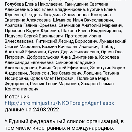
Голубева Елена Николаевна, Ганнушкина Светлана
Алексеевна, Закс Елена Владимировна, Буртина Елена
Юрьевна, Гендель Людмила Залмановна, Кокорина
Екатерина Алексеевна, Шуманов Илья Вячеславович,
Арапова Галина Юрьевна, Свечников Анатолий Мариевич,
Прохоров Вадим Юрьевич, Шахова Елена Владимировна,
Подузов Сергей Васильевич, Протасова Ирина
Вячеславовна, Литинский Леонид Борисович, Лукашевский
Сергей Маркович, Бахмин Вячеслав Иванович, Шабад
Анатолий Ефимович, Сухих Дарья Николаевна, Орлов Олег
Петрович, Добровольская Анна Дмитриевна, Королева
Александра Евгеньевна, Смирнов Владимир
Александрович, Вицин Сергей Ефимович, Золотухин Борис
Андреевич, Левинсон Лев Семенович, Локшина Татьяна
Иосифовна, Орлов Олег Петрович, Полякова Мара
Федоровна, Резник Генри Маркович, Захаров Герман
Константинович
Источник:
http://unro.minjust.ru/NKOForeignAgent.aspx
данные на
24.03.2022
* Единый федеральный список организаций, в
том числе иностранных и международных