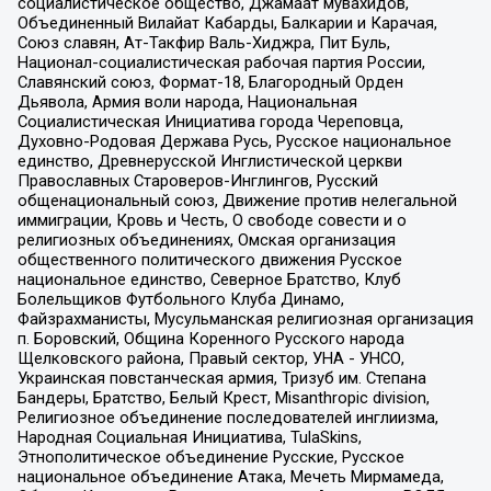
социалистическое общество, Джамаат мувахидов,
Объединенный Вилайат Кабарды, Балкарии и Карачая,
Союз славян, Ат-Такфир Валь-Хиджра, Пит Буль,
Национал-социалистическая рабочая партия России,
Славянский союз, Формат-18, Благородный Орден
Дьявола, Армия воли народа, Национальная
Социалистическая Инициатива города Череповца,
Духовно-Родовая Держава Русь, Русское национальное
единство, Древнерусской Инглистической церкви
Православных Староверов-Инглингов, Русский
общенациональный союз, Движение против нелегальной
иммиграции, Кровь и Честь, О свободе совести и о
религиозных объединениях, Омская организация
общественного политического движения Русское
национальное единство, Северное Братство, Клуб
Болельщиков Футбольного Клуба Динамо,
Файзрахманисты, Мусульманская религиозная организация
п. Боровский, Община Коренного Русского народа
Щелковского района, Правый сектор, УНА - УНСО,
Украинская повстанческая армия, Тризуб им. Степана
Бандеры, Братство, Белый Крест, Misanthropic division,
Религиозное объединение последователей инглиизма,
Народная Социальная Инициатива, TulaSkins,
Этнополитическое объединение Русские, Русское
национальное объединение Атака, Мечеть Мирмамеда,