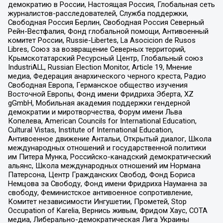
демократию в России, Настоящая Россия, Глобальная сеть
журналистов-расследователей, Служба поддержки,
Свободная Россия Берлин, Свободная Россия Северный
Рейн-Вестфалия, Фонд глобальной помощи, Антивоенный
комитет России, Russie-Libertes, La Asocicion de Rusos
Libres, Союз за возвращение Северных территорий,
Крымскотатарский Ресурсный Центр, Глобальный союз
IndustriALL, Russian Election Monitor, Article 19, Мнение
медиа, Федерация анархического черного креста, Радио
Свободная Европа, Германское общество изучения
Восточной Европы, Фонд имени Фридриха Эберта, XZ
gGmbH, Мобильная академия поддержки гендерной
демократии и миротворчества, Форум имени Льва
Копелева, American Councils for International Education,
Cultural Vistas, Institute of International Education,
Антивоенное движение Антальи, Открытый диалог, Школа
международных отношений и государственной политики
им Питера Мунка, Российско-канадский демократический
альянс, Школа международных отношений им Нормана
Патерсона, Центр Гражданских Свобод, Фонд Бориса
Немцова за Свободу, Фонд имени Фридриха Науманна за
свободу, Феминистское антивоенное сопротивление,
Комитет независимости Ингушетии, Прометей, Stop
Occupation of Karelia, Вернись живым, Фридом Хаус, СОТА
медиа, Либерально-демократическая Лига Украины