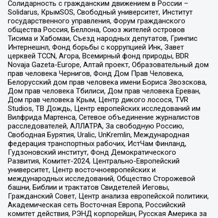
Солидарность с гражданским движением в России –
Solidarus, КрымSOS, Свободный университет, Институт
государственного управления, Форум гражданского
общества Россия, Беллона, Союз жителей островов
Тисима и Хабомаи, Съезд народных депутатов, Гринпис
Интернешнл, Фонд борьбы с коррупцией Инк, Завет
церквей TCCN, Агора, Всемирный фонд природы, BDR
Novaja Gazeta-Europe, Алтай проект, Образовательный дом
прав человека Чернигов, Фонд Дом Прав Человека,
Белорусский дом прав человека имени Бориса Звозскова,
Дом прав человека Тбилиси, Дом прав человека Ереван,
Дом прав человека Крым, Центр дикого лосося, TVR
Studios, ТВ Дождь, Центр европейских исследований им
Вилфрида Мартенса, Сетевое объединение журналистов
расследователей, АЛЛАТРА, За свободную Россию,
Свободная Бурятия, Uralic, UnKremlin, Международная
федерация транспортных рабочих, ИстЧам Финланд,
Гудзоновский институт, Фонд Демократического
Развития, Комитет-2024, Центрально-Европейский
университет, Центр восточноевропейских и
международных исследований, Общество Сторожевой
башни, Библии и трактатов Свидетелей Иеговы,
Гражданский Совет, Центр анализа европейской политики,
Академическая сеть Восточная Европа, Российский
комитет действия, РЭНД корпорейшн, Русская Америка за