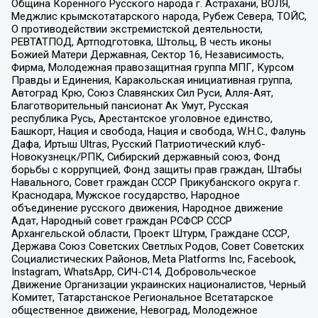
Община Коренного Русского народа г. Астрахани, ВОЛЯ,
Меджлис крымскотатарского народа, Рубеж Севера, ТОЙС,
О противодействии экстремистской деятельности,
РЕВТАТПОД, Артподготовка, Штольц, В честь иконы
Божией Матери Державная, Сектор 16, Независимость,
Фирма, Молодежная правозащитная группа МПГ, Курсом
Правды и Единения, Каракольская инициативная группа,
Автоград Крю, Союз Славянских Сил Руси, Алля-Аят,
Благотворительный пансионат Ак Умут, Русская
республика Русь, Арестантское уголовное единство,
Башкорт, Нация и свобода, Нация и свобода, W.H.С., Фалунь
Дафа, Иртыш Ultras, Русский Патриотический клуб-
Новокузнецк/РПК, Сибирский державный союз, Фонд
борьбы с коррупцией, Фонд защиты прав граждан, Штабы
Навального, Совет граждан СССР Прикубанского округа г.
Краснодара, Мужское государство, Народное
объединение русского движения, Народное движение
Адат, Народный совет граждан РСФСР СССР
Архангельской области, Проект Штурм, Граждане СССР,
Держава Союз Советских Светлых Родов, Совет Советских
Социалистических Районов, Meta Platforms Inc, Facebook,
Instagram, WhatsApp, СИЧ-С14, Добровольческое
Движение Организации украинских националистов, Черный
Комитет, Татарстанское Региональное Всетатарское
общественное движение, Невоград, Молодежное