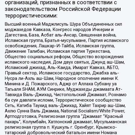
организаций, признанных в соответствии с
законодательством Российской Федерации
террористическими:
Высший военный Маджлисуль Шура Объединенных сил
моджахедов Кавказа, Конгресс народов Ичкерии и
Дагестана, База, Асбат аль-Ансар, Священная война,
Исламская группа, Братья-мусульмане, Партия исламского
освобождения, Лашкар-И-Тайба, Исламская группа,
Движение Талибан, Исламская партия Туркестана,
Общество социальных реформ, Общество возрождения
исламского наследия, Дом двух святых, Джунд аш-Шам,
Исламский джихад, Аль-Каида, Имарат Кавказ, АБТО,
Правый сектор, Исламское государство, Джабха аль-
Нусра ли-Ахль аш-Шам, Народное ополчение имени К.
Минина и Д. Пожарского, Аджр от Аллаха Субхану уа
Тагьаля SHAM, АУМ Синрике, Муджахеды джамаата Ат-
Тавхида Валь-Джихад, Чистопольский Джамаат, Рохнамо
ба суи давлати исломи, Террористическое сообщество
Сеть, Катиба Таухид валь-Джихад, Хайят Тахрир аш-Шам,
Ахлю Сунна Валь Джамаа, National Socialism/White Power,
Артподготовка, Религиозная группа “Джамаат “Красный
пахарь”, Колумбайн, Хатлонский джамаат, Мусульманская
религиозная группа п. Кушкуль г. Оренбург, Крымско-
татарский добровольческий батальон имени Номана