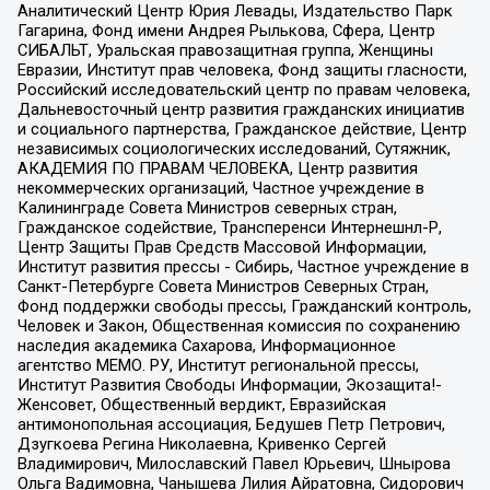
Аналитический Центр Юрия Левады, Издательство Парк
Гагарина, Фонд имени Андрея Рылькова, Сфера, Центр
СИБАЛЬТ, Уральская правозащитная группа, Женщины
Евразии, Институт прав человека, Фонд защиты гласности,
Российский исследовательский центр по правам человека,
Дальневосточный центр развития гражданских инициатив
и социального партнерства, Гражданское действие, Центр
независимых социологических исследований, Сутяжник,
АКАДЕМИЯ ПО ПРАВАМ ЧЕЛОВЕКА, Центр развития
некоммерческих организаций, Частное учреждение в
Калининграде Совета Министров северных стран,
Гражданское содействие, Трансперенси Интернешнл-Р,
Центр Защиты Прав Средств Массовой Информации,
Институт развития прессы - Сибирь, Частное учреждение в
Санкт-Петербурге Совета Министров Северных Стран,
Фонд поддержки свободы прессы, Гражданский контроль,
Человек и Закон, Общественная комиссия по сохранению
наследия академика Сахарова, Информационное
агентство МЕМО. РУ, Институт региональной прессы,
Институт Развития Свободы Информации, Экозащита!-
Женсовет, Общественный вердикт, Евразийская
антимонопольная ассоциация, Бедушев Петр Петрович,
Дзугкоева Регина Николаевна, Кривенко Сергей
Владимирович, Милославский Павел Юрьевич, Шнырова
Ольга Вадимовна, Чанышева Лилия Айратовна, Сидорович