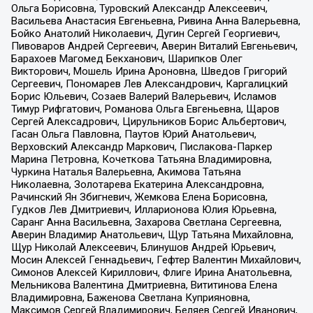
Ольга Борисовна, Туровский Александр Алексеевич,
Васильева Анастасия Евгеньевна, Ривина Анна Валерьевна,
Бойко Анатолий Николаевич, Дугин Сергей Георгиевич,
Пивоваров Андрей Сергеевич, Аверин Виталий Евгеньевич,
Барахоев Магомед Бекханович, Шарипков Олег
Викторович, Мошель Ирина Ароновна, Шведов Григорий
Сергеевич, Пономарев Лев Александрович, Каргалицкий
Борис Юльевич, Созаев Валерий Валерьевич, Исламов
Тимур Рифгатович, Романова Ольга Евгеньевна, Щаров
Сергей Алексадрович, Цирульников Борис Альбертович,
Гасан Ольга Павловна, Паутов Юрий Анатольевич,
Верховский Александр Маркович, Пислакова-Паркер
Марина Петровна, Кочеткова Татьяна Владимировна,
Чуркина Наталья Валерьевна, Акимова Татьяна
Николаевна, Золотарева Екатерина Александровна,
Рачинский Ян Збигневич, Жемкова Елена Борисовна,
Гудков Лев Дмитриевич, Илларионова Юлия Юрьевна,
Саранг Анна Васильевна, Захарова Светлана Сергеевна,
Аверин Владимир Анатольевич, Щур Татьяна Михайловна,
Щур Николай Алексеевич, Блинушов Андрей Юрьевич,
Мосин Алексей Геннадьевич, Гефтер Валентин Михайлович,
Симонов Алексей Кириллович, Флиге Ирина Анатольевна,
Мельникова Валентина Дмитриевна, Вититинова Елена
Владимировна, Баженова Светлана Куприяновна,
Максимов Сергей Владимирович, Беляев Сергей Иванович,