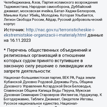
Челебиджихана, Азов, Партия исламского возрождения
Таджикистана, Народная самооборона, Дуббайский
джамаат, московская ячейка, Батал-Хаджи Белхороев,
Маньяки Культ Убийц, Молодёжь Которая Улыбается,
Легион Свобода России, Айдар, Русский добровольческий
корпус
Источник:
http://nac.gov.ru/terroristicheskie-i-
ekstremistskie-organizacii-i-materialy.html
данные
на
16.11.2023
* Перечень общественных объединений и
религиозных организаций в отношении
которых судом принято вступившее в
законную силу решение о ликвидации или
запрете деятельности:
Национал-большевистская партия, ВЕК РА, Рада земли
Кубанской Духовно Родовой Державы Русь, Община
Духовного Управления Асгардской Веси Беловодья,
Славянская Община Капища Веды Перуна, Мужская
Духовная Семинария Староверов-Инглингов, Нурджулар, К
Богодержавию, Таблиги Джамаат, Свидетели Иеговы,
Русское национальное единство, Национал-