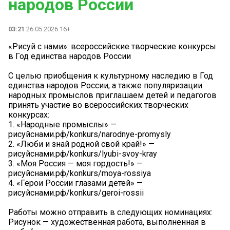
народов России
03:21
26.05.2026 16+
«Рисуй с нами»: всероссийские творческие конкурсы
в Год единства народов России
С целью приобщения к культурному наследию в Год
единства народов России, а также популяризации
народных промыслов приглашаем детей и педагогов
принять участие во всероссийских творческих
конкурсах:
1. «Народные промыслы» —
рисуйснами.рф/konkurs/narodnye-promysly
2. «Люби и знай родной свой край!» —
рисуйснами.рф/konkurs/lyubi-svoy-kray
3. «Моя Россия — моя гордость!» —
рисуйснами.рф/konkurs/moya-rossiya
4. «Герои России глазами детей» —
рисуйснами.рф/konkurs/geroi-rossii
Работы можно отправить в следующих номинациях:
Рисунок — художественная работа, выполненная в