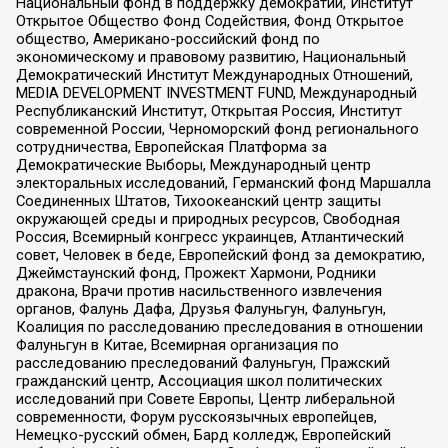
Национальный фонд в поддержку демократии, Институт
Открытое Общество Фонд Содействия, Фонд Открытое
общество, Американо-российский фонд по
экономическому и правовому развитию, Национальный
Демократический Институт Международных Отношений,
MEDIA DEVELOPMENT INVESTMENT FUND, Международный
Республиканский Институт, Открытая Россия, Институт
современной России, Черноморский фонд регионального
сотрудничества, Европейская Платформа за
Демократические Выборы, Международный центр
электоральных исследований, Германский фонд Маршалла
Соединенных Штатов, Тихоокеанский центр защиты
окружающей среды и природных ресурсов, Свободная
Россия, Всемирный конгресс украинцев, Атлантический
совет, Человек в беде, Европейский фонд за демократию,
Джеймстаунский фонд, Прожект Хармони, Родники
дракона, Врачи против насильственного извлечения
органов, Фалунь Дафа, Друзья Фалуньгун, Фалуньгун,
Коалиция по расследованию преследования в отношении
Фалуньгун в Китае, Всемирная организация по
расследованию преследований Фалуньгун, Пражский
гражданский центр, Ассоциация школ политических
исследований при Совете Европы, Центр либеральной
современности, Форум русскоязычных европейцев,
Немецко-русский обмен, Бард колледж, Европейский