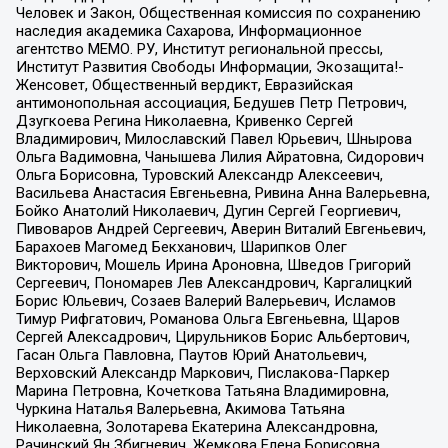
Человек и Закон, Общественная комиссия по сохранению
наследия академика Сахарова, Информационное
агентство МЕМО. РУ, Институт региональной прессы,
Институт Развития Свободы Информации, Экозащита!-
Женсовет, Общественный вердикт, Евразийская
антимонопольная ассоциация, Бедушев Петр Петрович,
Дзугкоева Регина Николаевна, Кривенко Сергей
Владимирович, Милославский Павел Юрьевич, Шнырова
Ольга Вадимовна, Чанышева Лилия Айратовна, Сидорович
Ольга Борисовна, Туровский Александр Алексеевич,
Васильева Анастасия Евгеньевна, Ривина Анна Валерьевна,
Бойко Анатолий Николаевич, Дугин Сергей Георгиевич,
Пивоваров Андрей Сергеевич, Аверин Виталий Евгеньевич,
Барахоев Магомед Бекханович, Шарипков Олег
Викторович, Мошель Ирина Ароновна, Шведов Григорий
Сергеевич, Пономарев Лев Александрович, Каргалицкий
Борис Юльевич, Созаев Валерий Валерьевич, Исламов
Тимур Рифгатович, Романова Ольга Евгеньевна, Щаров
Сергей Алексадрович, Цирульников Борис Альбертович,
Гасан Ольга Павловна, Паутов Юрий Анатольевич,
Верховский Александр Маркович, Пислакова-Паркер
Марина Петровна, Кочеткова Татьяна Владимировна,
Чуркина Наталья Валерьевна, Акимова Татьяна
Николаевна, Золотарева Екатерина Александровна,
Рачинский Ян Збигневич, Жемкова Елена Борисовна,