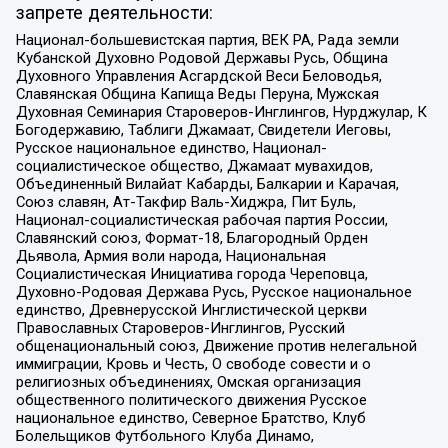
запрете деятельности:
Национал-большевистская партия, ВЕК РА, Рада земли
Кубанской Духовно Родовой Державы Русь, Община
Духовного Управления Асгардской Веси Беловодья,
Славянская Община Капища Веды Перуна, Мужская
Духовная Семинария Староверов-Инглингов, Нурджулар, К
Богодержавию, Таблиги Джамаат, Свидетели Иеговы,
Русское национальное единство, Национал-
социалистическое общество, Джамаат мувахидов,
Объединенный Вилайат Кабарды, Балкарии и Карачая,
Союз славян, Ат-Такфир Валь-Хиджра, Пит Буль,
Национал-социалистическая рабочая партия России,
Славянский союз, Формат-18, Благородный Орден
Дьявола, Армия воли народа, Национальная
Социалистическая Инициатива города Череповца,
Духовно-Родовая Держава Русь, Русское национальное
единство, Древнерусской Инглистической церкви
Православных Староверов-Инглингов, Русский
общенациональный союз, Движение против нелегальной
иммиграции, Кровь и Честь, О свободе совести и о
религиозных объединениях, Омская организация
общественного политического движения Русское
национальное единство, Северное Братство, Клуб
Болельщиков Футбольного Клуба Динамо,