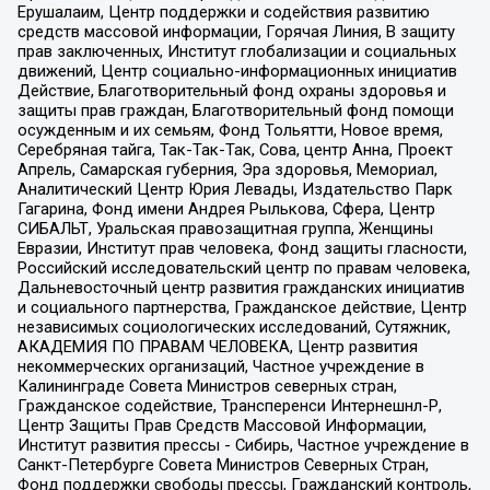
Ерушалаим, Центр поддержки и содействия развитию
средств массовой информации, Горячая Линия, В защиту
прав заключенных, Институт глобализации и социальных
движений, Центр социально-информационных инициатив
Действие, Благотворительный фонд охраны здоровья и
защиты прав граждан, Благотворительный фонд помощи
осужденным и их семьям, Фонд Тольятти, Новое время,
Серебряная тайга, Так-Так-Так, Сова, центр Анна, Проект
Апрель, Самарская губерния, Эра здоровья, Мемориал,
Аналитический Центр Юрия Левады, Издательство Парк
Гагарина, Фонд имени Андрея Рылькова, Сфера, Центр
СИБАЛЬТ, Уральская правозащитная группа, Женщины
Евразии, Институт прав человека, Фонд защиты гласности,
Российский исследовательский центр по правам человека,
Дальневосточный центр развития гражданских инициатив
и социального партнерства, Гражданское действие, Центр
независимых социологических исследований, Сутяжник,
АКАДЕМИЯ ПО ПРАВАМ ЧЕЛОВЕКА, Центр развития
некоммерческих организаций, Частное учреждение в
Калининграде Совета Министров северных стран,
Гражданское содействие, Трансперенси Интернешнл-Р,
Центр Защиты Прав Средств Массовой Информации,
Институт развития прессы - Сибирь, Частное учреждение в
Санкт-Петербурге Совета Министров Северных Стран,
Фонд поддержки свободы прессы, Гражданский контроль,