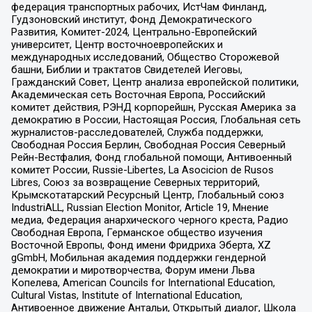
федерация транспортных рабочих, ИстЧам Финланд,
Гудзоновский институт, Фонд Демократического
Развития, Комитет-2024, Центрально-Европейский
университет, Центр восточноевропейских и
международных исследований, Общество Сторожевой
башни, Библии и трактатов Свидетелей Иеговы,
Гражданский Совет, Центр анализа европейской политики,
Академическая сеть Восточная Европа, Российский
комитет действия, РЭНД корпорейшн, Русская Америка за
демократию в России, Настоящая Россия, Глобальная сеть
журналистов-расследователей, Служба поддержки,
Свободная Россия Берлин, Свободная Россия Северный
Рейн-Вестфалия, Фонд глобальной помощи, Антивоенный
комитет России, Russie-Libertes, La Asocicion de Rusos
Libres, Союз за возвращение Северных территорий,
Крымскотатарский Ресурсный Центр, Глобальный союз
IndustriALL, Russian Election Monitor, Article 19, Мнение
медиа, Федерация анархического черного креста, Радио
Свободная Европа, Германское общество изучения
Восточной Европы, Фонд имени Фридриха Эберта, XZ
gGmbH, Мобильная академия поддержки гендерной
демократии и миротворчества, Форум имени Льва
Копелева, American Councils for International Education,
Cultural Vistas, Institute of International Education,
Антивоенное движение Антальи, Открытый диалог, Школа