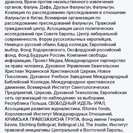
дракона, Врачи против насильственного извлечения
органов, Фалунь Дафа, Друзья Фалуньгун, Фалуньгун,
Коалиция по расследованию преследования в отношении
Фалуньгун в Китае, Всемирная организация по
расследованию преследований Фалуньгун, Пражский
гражданский центр, Ассоциация школ политических
исследований при Совете Европы, Центр либеральной
современности, Форум русскоязычных европейцев,
Немецко-русский обмен, Бард колледж, Европейский
выбор, Фонд Ходорковского, Оксфордский российский
фонд, Фонд Будущее России, Компания свободы
информации, Проект Медиа, Международное партнерство
за права человека, Духовное Управление Евангельских
Христиан Украинской Христианской Церкви, Новое
Поколение, Духовное Учебное Заведение Международный
Библейский Колледж, Международное христианское
движение, Всемирный Институт Саентологических
Предприятий, Церковь Духовной Технологии, Европейская
сеть организаций по наблюдению за выборами,
Республика Польша, СВОБОДНЫЙ ИДЕЛЬ-УРАЛ,
Ассоциация развития журналистики, IStories fonds,
Королевский Институт Международных Отношений,
КРИМСЬКА ПРАВОЗАХИСНА ГРУПА, Фонд имени Генриха
Бёлля, Stichting Bellingcat, Bellingcat Ltd, The Insider, Институт
правовой инициативы Центральной и Восточной Европы,