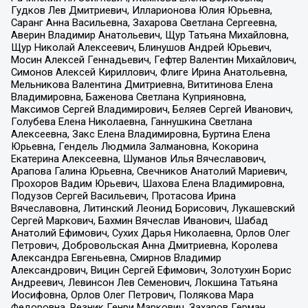
Гудков Лев Дмитриевич, Илларионова Юлия Юрьевна,
Саранг Анна Васильевна, Захарова Светлана Сергеевна,
Аверин Владимир Анатольевич, Щур Татьяна Михайловна,
Щур Николай Алексеевич, Блинушов Андрей Юрьевич,
Мосин Алексей Геннадьевич, Гефтер Валентин Михайлович,
Симонов Алексей Кириллович, Флиге Ирина Анатольевна,
Мельникова Валентина Дмитриевна, Вититинова Елена
Владимировна, Баженова Светлана Куприяновна,
Максимов Сергей Владимирович, Беляев Сергей Иванович,
Голубева Елена Николаевна, Ганнушкина Светлана
Алексеевна, Закс Елена Владимировна, Буртина Елена
Юрьевна, Гендель Людмила Залмановна, Кокорина
Екатерина Алексеевна, Шуманов Илья Вячеславович,
Арапова Галина Юрьевна, Свечников Анатолий Мариевич,
Прохоров Вадим Юрьевич, Шахова Елена Владимировна,
Подузов Сергей Васильевич, Протасова Ирина
Вячеславовна, Литинский Леонид Борисович, Лукашевский
Сергей Маркович, Бахмин Вячеслав Иванович, Шабад
Анатолий Ефимович, Сухих Дарья Николаевна, Орлов Олег
Петрович, Добровольская Анна Дмитриевна, Королева
Александра Евгеньевна, Смирнов Владимир
Александрович, Вицин Сергей Ефимович, Золотухин Борис
Андреевич, Левинсон Лев Семенович, Локшина Татьяна
Иосифовна, Орлов Олег Петрович, Полякова Мара
Федоровна, Резник Генри Маркович, Захаров Герман