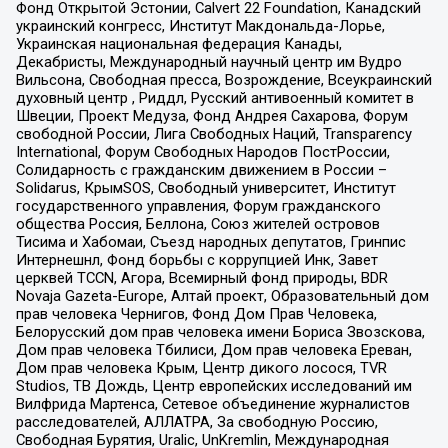
Фонд Открытой Эстонии, Calvert 22 Foundation, Канадский
украинский конгресс, Институт Макдональда-Лорье,
Украинская национальная федерация Канады,
Декабристы, Международный научный центр им Вудро
Вильсона, Свободная пресса, Возрождение, Всеукраинский
духовный центр , Риддл, Русский антивоенный комитет в
Швеции, Проект Медуза, Фонд Андрея Сахарова, Форум
свободной России, Лига Свободных Наций, Transparеncy
International, Форум Свободных Народов ПостРоссии,
Солидарность с гражданским движением в России –
Solidarus, КрымSOS, Свободный университет, Институт
государственного управления, Форум гражданского
общества Россия, Беллона, Союз жителей островов
Тисима и Хабомаи, Съезд народных депутатов, Гринпис
Интернешнл, Фонд борьбы с коррупцией Инк, Завет
церквей TCCN, Агора, Всемирный фонд природы, BDR
Novaja Gazeta-Europe, Алтай проект, Образовательный дом
прав человека Чернигов, Фонд Дом Прав Человека,
Белорусский дом прав человека имени Бориса Звозскова,
Дом прав человека Тбилиси, Дом прав человека Ереван,
Дом прав человека Крым, Центр дикого лосося, TVR
Studios, ТВ Дождь, Центр европейских исследований им
Вилфрида Мартенса, Сетевое объединение журналистов
расследователей, АЛЛАТРА, За свободную Россию,
Свободная Бурятия, Uralic, UnKremlin, Международная