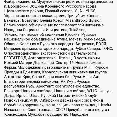
Файзрахманисты, Мусульманская религиозная организация
п. Боровский, Община Коренного Русского народа
Щелковского района, Правый сектор, УНА - УНСО,
Украинская повстанческая армия, Тризуб им. Степана
Бандеры, Братство, Белый Крест, Misanthropic division,
Религиозное объединение последователей инглиизма,
Народная Социальная Инициатива, TulaSkins,
Этнополитическое объединение Русские, Русское
национальное объединение Атака, Мечеть Мирмамеда,
Община Коренного Русского народа г. Астрахани, ВОЛЯ,
Меджлис крымскотатарского народа, Рубеж Севера, ТОЙС,
О противодействии экстремистской деятельности,
РЕВТАТПОД, Артподготовка, Штольц, В честь иконы
Божией Матери Державная, Сектор 16, Независимость,
Фирма, Молодежная правозащитная группа МПГ, Курсом
Правды и Единения, Каракольская инициативная группа,
Автоград Крю, Союз Славянских Сил Руси, Алля-Аят,
Благотворительный пансионат Ак Умут, Русская
республика Русь, Арестантское уголовное единство,
Башкорт, Нация и свобода, Нация и свобода, W.H.С., Фалунь
Дафа, Иртыш Ultras, Русский Патриотический клуб-
Новокузнецк/РПК, Сибирский державный союз, Фонд
борьбы с коррупцией, Фонд защиты прав граждан, Штабы
Навального, Совет граждан СССР Прикубанского округа г.
Краснодара, Мужское государство, Народное