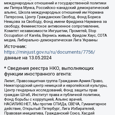
международных отношений и государственной политики
им Питера Мунка, Российско-канадский демократический
альянс, Школа международных отношений им Нормана
Патерсона, Центр Гражданских Свобод, Фонд Бориса
Немцова за Свободу, Фонд имени Фридриха Науманна за
свободу, Феминистское антивоенное сопротивление,
Комитет независимости Ингушетии, Прометей, Stop
Occupation of Karelia, Вернись живым, Фридом Хаус, СОТА
медиа, Либерально-демократическая Лига Украины
Источник:
https://minjust.gov.ru/ru/documents/7756/
данные на
13.05.2024
* Сведения реестра НКО, выполняющих
функции иностранного агента:
Лилит, Правозащитная группа Гражданин.Армия.Право,
Нижегородский центр немецкой и европейской культуры,
Центр гендерных исследований, Фонд защиты прав
граждан Штаб, Институт права и публичной политики,
Фонд борьбы с коррупцией, Альянс врачей,
НАСИЛИЮ.НЕТ, Мы против СПИДа, СВЕЧА, Гуманитарное
действие, Открытый Петербург, Лига Избирателей,
Правовая инициатива, Гражданский Союз, Хасдей