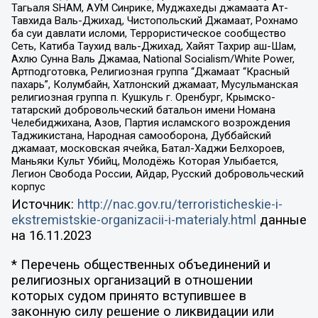
Тагьаля SHAM, АУМ Синрике, Муджахеды джамаата Ат-
Тавхида Валь-Джихад, Чистопольский Джамаат, Рохнамо
ба суи давлати исломи, Террористическое сообщество
Сеть, Катиба Таухид валь-Джихад, Хайят Тахрир аш-Шам,
Ахлю Сунна Валь Джамаа, National Socialism/White Power,
Артподготовка, Религиозная группа “Джамаат “Красный
пахарь”, Колумбайн, Хатлонский джамаат, Мусульманская
религиозная группа п. Кушкуль г. Оренбург, Крымско-
татарский добровольческий батальон имени Номана
Челебиджихана, Азов, Партия исламского возрождения
Таджикистана, Народная самооборона, Дуббайский
джамаат, московская ячейка, Батал-Хаджи Белхороев,
Маньяки Культ Убийц, Молодёжь Которая Улыбается,
Легион Свобода России, Айдар, Русский добровольческий
корпус
Источник:
http://nac.gov.ru/terroristicheskie-i-
ekstremistskie-organizacii-i-materialy.html
данные
на
16.11.2023
* Перечень общественных объединений и
религиозных организаций в отношении
которых судом принято вступившее в
законную силу решение о ликвидации или