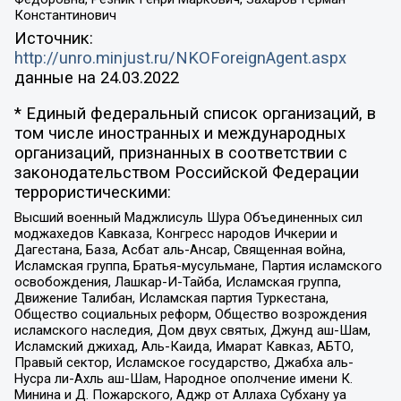
Константинович
Источник:
http://unro.minjust.ru/NKOForeignAgent.aspx
данные на
24.03.2022
* Единый федеральный список организаций, в
том числе иностранных и международных
организаций, признанных в соответствии с
законодательством Российской Федерации
террористическими:
Высший военный Маджлисуль Шура Объединенных сил
моджахедов Кавказа, Конгресс народов Ичкерии и
Дагестана, База, Асбат аль-Ансар, Священная война,
Исламская группа, Братья-мусульмане, Партия исламского
освобождения, Лашкар-И-Тайба, Исламская группа,
Движение Талибан, Исламская партия Туркестана,
Общество социальных реформ, Общество возрождения
исламского наследия, Дом двух святых, Джунд аш-Шам,
Исламский джихад, Аль-Каида, Имарат Кавказ, АБТО,
Правый сектор, Исламское государство, Джабха аль-
Нусра ли-Ахль аш-Шам, Народное ополчение имени К.
Минина и Д. Пожарского, Аджр от Аллаха Субхану уа