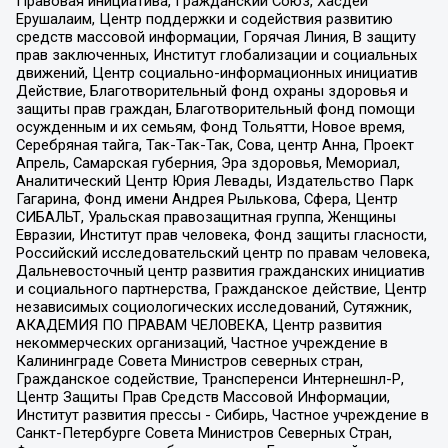
Правовая инициатива, Гражданский Союз, Хасдей
Ерушалаим, Центр поддержки и содействия развитию
средств массовой информации, Горячая Линия, В защиту
прав заключенных, Институт глобализации и социальных
движений, Центр социально-информационных инициатив
Действие, Благотворительный фонд охраны здоровья и
защиты прав граждан, Благотворительный фонд помощи
осужденным и их семьям, Фонд Тольятти, Новое время,
Серебряная тайга, Так-Так-Так, Сова, центр Анна, Проект
Апрель, Самарская губерния, Эра здоровья, Мемориал,
Аналитический Центр Юрия Левады, Издательство Парк
Гагарина, Фонд имени Андрея Рылькова, Сфера, Центр
СИБАЛЬТ, Уральская правозащитная группа, Женщины
Евразии, Институт прав человека, Фонд защиты гласности,
Российский исследовательский центр по правам человека,
Дальневосточный центр развития гражданских инициатив
и социального партнерства, Гражданское действие, Центр
независимых социологических исследований, Сутяжник,
АКАДЕМИЯ ПО ПРАВАМ ЧЕЛОВЕКА, Центр развития
некоммерческих организаций, Частное учреждение в
Калининграде Совета Министров северных стран,
Гражданское содействие, Трансперенси Интернешнл-Р,
Центр Защиты Прав Средств Массовой Информации,
Институт развития прессы - Сибирь, Частное учреждение в
Санкт-Петербурге Совета Министров Северных Стран,