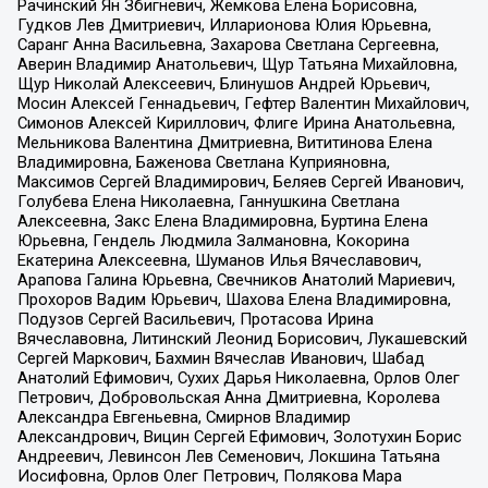
Рачинский Ян Збигневич, Жемкова Елена Борисовна,
Гудков Лев Дмитриевич, Илларионова Юлия Юрьевна,
Саранг Анна Васильевна, Захарова Светлана Сергеевна,
Аверин Владимир Анатольевич, Щур Татьяна Михайловна,
Щур Николай Алексеевич, Блинушов Андрей Юрьевич,
Мосин Алексей Геннадьевич, Гефтер Валентин Михайлович,
Симонов Алексей Кириллович, Флиге Ирина Анатольевна,
Мельникова Валентина Дмитриевна, Вититинова Елена
Владимировна, Баженова Светлана Куприяновна,
Максимов Сергей Владимирович, Беляев Сергей Иванович,
Голубева Елена Николаевна, Ганнушкина Светлана
Алексеевна, Закс Елена Владимировна, Буртина Елена
Юрьевна, Гендель Людмила Залмановна, Кокорина
Екатерина Алексеевна, Шуманов Илья Вячеславович,
Арапова Галина Юрьевна, Свечников Анатолий Мариевич,
Прохоров Вадим Юрьевич, Шахова Елена Владимировна,
Подузов Сергей Васильевич, Протасова Ирина
Вячеславовна, Литинский Леонид Борисович, Лукашевский
Сергей Маркович, Бахмин Вячеслав Иванович, Шабад
Анатолий Ефимович, Сухих Дарья Николаевна, Орлов Олег
Петрович, Добровольская Анна Дмитриевна, Королева
Александра Евгеньевна, Смирнов Владимир
Александрович, Вицин Сергей Ефимович, Золотухин Борис
Андреевич, Левинсон Лев Семенович, Локшина Татьяна
Иосифовна, Орлов Олег Петрович, Полякова Мара