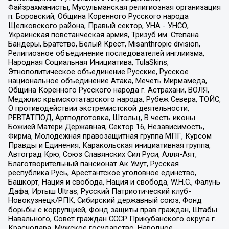
Файзрахманисты, Мусульманская религиозная организация
п. Боровский, Община Коренного Русского народа
Щелковского района, Правый сектор, УНА - УНСО,
Украинская повстанческая армия, Тризуб им. Степана
Бандеры, Братство, Белый Крест, Misanthropic division,
Религиозное объединение последователей инглиизма,
Народная Социальная Инициатива, TulaSkins,
Этнополитическое объединение Русские, Русское
национальное объединение Атака, Мечеть Мирмамеда,
Община Коренного Русского народа г. Астрахани, ВОЛЯ,
Меджлис крымскотатарского народа, Рубеж Севера, ТОЙС,
О противодействии экстремистской деятельности,
РЕВТАТПОД, Артподготовка, Штольц, В честь иконы
Божией Матери Державная, Сектор 16, Независимость,
Фирма, Молодежная правозащитная группа МПГ, Курсом
Правды и Единения, Каракольская инициативная группа,
Автоград Крю, Союз Славянских Сил Руси, Алля-Аят,
Благотворительный пансионат Ак Умут, Русская
республика Русь, Арестантское уголовное единство,
Башкорт, Нация и свобода, Нация и свобода, W.H.С., Фалунь
Дафа, Иртыш Ultras, Русский Патриотический клуб-
Новокузнецк/РПК, Сибирский державный союз, Фонд
борьбы с коррупцией, Фонд защиты прав граждан, Штабы
Навального, Совет граждан СССР Прикубанского округа г.
Краснодара, Мужское государство, Народное