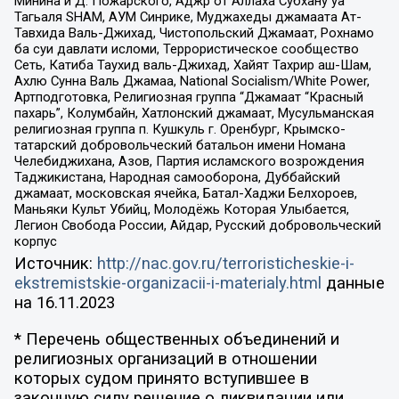
Минина и Д. Пожарского, Аджр от Аллаха Субхану уа
Тагьаля SHAM, АУМ Синрике, Муджахеды джамаата Ат-
Тавхида Валь-Джихад, Чистопольский Джамаат, Рохнамо
ба суи давлати исломи, Террористическое сообщество
Сеть, Катиба Таухид валь-Джихад, Хайят Тахрир аш-Шам,
Ахлю Сунна Валь Джамаа, National Socialism/White Power,
Артподготовка, Религиозная группа “Джамаат “Красный
пахарь”, Колумбайн, Хатлонский джамаат, Мусульманская
религиозная группа п. Кушкуль г. Оренбург, Крымско-
татарский добровольческий батальон имени Номана
Челебиджихана, Азов, Партия исламского возрождения
Таджикистана, Народная самооборона, Дуббайский
джамаат, московская ячейка, Батал-Хаджи Белхороев,
Маньяки Культ Убийц, Молодёжь Которая Улыбается,
Легион Свобода России, Айдар, Русский добровольческий
корпус
Источник:
http://nac.gov.ru/terroristicheskie-i-
ekstremistskie-organizacii-i-materialy.html
данные
на
16.11.2023
* Перечень общественных объединений и
религиозных организаций в отношении
которых судом принято вступившее в
законную силу решение о ликвидации или