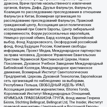
дракона, Врачи против насильственного извлечения
органов, Фалунь Дафа, Друзья Фалуньгун, Фалуньгун,
Коалиция по расследованию преследования в отношении
Фалуньгун в Китае, Всемирная организация по
расследованию преследований Фалуньгун, Пражский
гражданский центр, Ассоциация школ политических
исследований при Совете Европы, Центр либеральной
современности, Форум русскоязычных европейцев,
Немецко-русский обмен, Бард колледж, Европейский
выбор, Фонд Ходорковского, Оксфордский российский
фонд, Фонд Будущее России, Компания свободы
информации, Проект Медиа, Международное партнерство
за права человека, Духовное Управление Евангельских
Христиан Украинской Христианской Церкви, Новое
Поколение, Духовное Учебное Заведение Международный
Библейский Колледж, Международное христианское
движение, Всемирный Институт Саентологических
Предприятий, Церковь Духовной Технологии, Европейская
сеть организаций по наблюдению за выборами,
Республика Польша, СВОБОДНЫЙ ИДЕЛЬ-УРАЛ,
Ассоциация развития журналистики, IStories fonds,
Королевский Институт Международных Отношений,
КРИМСЬКА ПРАВОЗАХИСНА ГРУПА, Фонд имени Генриха
Бёлля, Stichting Bellingcat, Bellingcat Ltd, The Insider, Институт
правовой инициативы Центральной и Восточной Европы,