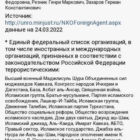
Федоровна, Резник Генри Маркович, Захаров Герман
Константинович
Источник:
http://unro.minjust.ru/NKOForeignAgent.aspx
данные на
24.03.2022
* Единый федеральный список организаций, в
том числе иностранных и международных
организаций, признанных в соответствии с
законодательством Российской Федерации
террористическими:
Высший военный Маджлисуль Шура Объединенных сил
моджахедов Кавказа, Конгресс народов Ичкерии и
Дагестана, База, Асбат аль-Ансар, Священная война,
Исламская группа, Братья-мусульмане, Партия исламского
освобождения, Лашкар-И-Тайба, Исламская группа,
Движение Талибан, Исламская партия Туркестана,
Общество социальных реформ, Общество возрождения
исламского наследия, Дом двух святых, Джунд аш-Шам,
Исламский джихад, Аль-Каида, Имарат Кавказ, АБТО,
Правый сектор, Исламское государство, Джабха аль-
Нусра ли-Ахль аш-Шам, Народное ополчение имени К.