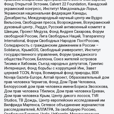
Фонд Открытой Эстонии, Calvert 22 Foundation, Канадский
украинский конгресс, Институт Макдональда-Лорье,
Украинская национальная федерация Канады,
Декабристы, Международный научный центр им Вудро
Вильсона, Свободная пресса, Возрождение, Всеукраинский
духовный центр , Риддл, Русский антивоенный комитет в
Швеции, Проект Медуза, Фонд Андрея Сахарова, Форум
свободной России, Лига Свободных Наций, Transparеncy
International, Форум Свободных Народов ПостРоссии,
Солидарность с гражданским движением в России –
Solidarus, КрымSOS, Свободный университет, Институт
государственного управления, Форум гражданского
общества Россия, Беллона, Союз жителей островов
Тисима и Хабомаи, Съезд народных депутатов, Гринпис
Интернешнл, Фонд борьбы с коррупцией Инк, Завет
церквей TCCN, Агора, Всемирный фонд природы, BDR
Novaja Gazeta-Europe, Алтай проект, Образовательный дом
прав человека Чернигов, Фонд Дом Прав Человека,
Белорусский дом прав человека имени Бориса Звозскова,
Дом прав человека Тбилиси, Дом прав человека Ереван,
Дом прав человека Крым, Центр дикого лосося, TVR
Studios, ТВ Дождь, Центр европейских исследований им
Вилфрида Мартенса, Сетевое объединение журналистов
расследователей, АЛЛАТРА, За свободную Россию,
Свободная Бурятия, Uralic, UnKremlin, Международная