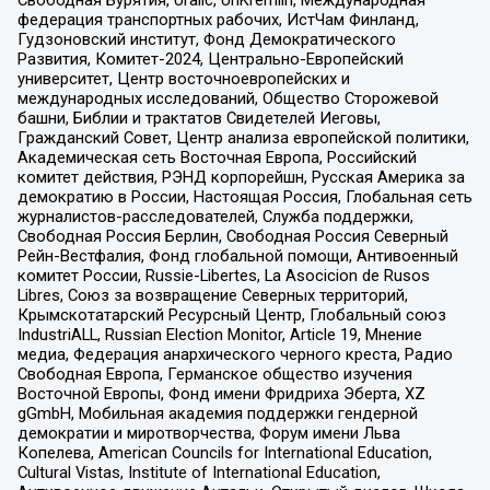
федерация транспортных рабочих, ИстЧам Финланд,
Гудзоновский институт, Фонд Демократического
Развития, Комитет-2024, Центрально-Европейский
университет, Центр восточноевропейских и
международных исследований, Общество Сторожевой
башни, Библии и трактатов Свидетелей Иеговы,
Гражданский Совет, Центр анализа европейской политики,
Академическая сеть Восточная Европа, Российский
комитет действия, РЭНД корпорейшн, Русская Америка за
демократию в России, Настоящая Россия, Глобальная сеть
журналистов-расследователей, Служба поддержки,
Свободная Россия Берлин, Свободная Россия Северный
Рейн-Вестфалия, Фонд глобальной помощи, Антивоенный
комитет России, Russie-Libertes, La Asocicion de Rusos
Libres, Союз за возвращение Северных территорий,
Крымскотатарский Ресурсный Центр, Глобальный союз
IndustriALL, Russian Election Monitor, Article 19, Мнение
медиа, Федерация анархического черного креста, Радио
Свободная Европа, Германское общество изучения
Восточной Европы, Фонд имени Фридриха Эберта, XZ
gGmbH, Мобильная академия поддержки гендерной
демократии и миротворчества, Форум имени Льва
Копелева, American Councils for International Education,
Cultural Vistas, Institute of International Education,