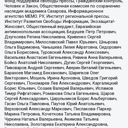
Фонд поддержки свободы прессы, Гражданский контроль,
Человек и Закон, Общественная комиссия по сохранению
наследия академика Сахарова, Информационное
агентство МЕМО. РУ, Институт региональной прессы,
Институт Развития Свободы Информации, Экозащита!-
Женсовет, Общественный вердикт, Евразийская
антимонопольная ассоциация, Бедушев Петр Петрович,
Дзугкоева Регина Николаевна, Кривенко Сергей
Владимирович, Милославский Павел Юрьевич, Шнырова
Ольга Вадимовна, Чанышева Лилия Айратовна, Сидорович
Ольга Борисовна, Туровский Александр Алексеевич,
Васильева Анастасия Евгеньевна, Ривина Анна Валерьевна,
Бойко Анатолий Николаевич, Дугин Сергей Георгиевич,
Пивоваров Андрей Сергеевич, Аверин Виталий Евгеньевич,
Барахоев Магомед Бекханович, Шарипков Олег
Викторович, Мошель Ирина Ароновна, Шведов Григорий
Сергеевич, Пономарев Лев Александрович, Каргалицкий
Борис Юльевич, Созаев Валерий Валерьевич, Исламов
Тимур Рифгатович, Романова Ольга Евгеньевна, Щаров
Сергей Алексадрович, Цирульников Борис Альбертович,
Гасан Ольга Павловна, Паутов Юрий Анатольевич,
Верховский Александр Маркович, Пислакова-Паркер
Марина Петровна, Кочеткова Татьяна Владимировна,
Чуркина Наталья Валерьевна, Акимова Татьяна
Николаевна, Золотарева Екатерина Александровна,