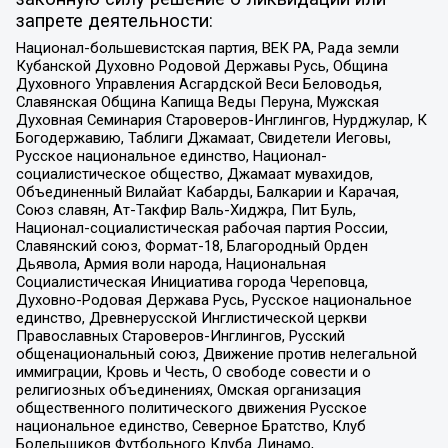
запрете деятельности:
Национал-большевистская партия, ВЕК РА, Рада земли
Кубанской Духовно Родовой Державы Русь, Община
Духовного Управления Асгардской Веси Беловодья,
Славянская Община Капища Веды Перуна, Мужская
Духовная Семинария Староверов-Инглингов, Нурджулар, К
Богодержавию, Таблиги Джамаат, Свидетели Иеговы,
Русское национальное единство, Национал-
социалистическое общество, Джамаат мувахидов,
Объединенный Вилайат Кабарды, Балкарии и Карачая,
Союз славян, Ат-Такфир Валь-Хиджра, Пит Буль,
Национал-социалистическая рабочая партия России,
Славянский союз, Формат-18, Благородный Орден
Дьявола, Армия воли народа, Национальная
Социалистическая Инициатива города Череповца,
Духовно-Родовая Держава Русь, Русское национальное
единство, Древнерусской Инглистической церкви
Православных Староверов-Инглингов, Русский
общенациональный союз, Движение против нелегальной
иммиграции, Кровь и Честь, О свободе совести и о
религиозных объединениях, Омская организация
общественного политического движения Русское
национальное единство, Северное Братство, Клуб
Болельщиков Футбольного Клуба Динамо,