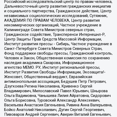
Российский исследовательский центр по правам человека,
Дальневосточный центр развития гражданских инициатив
и социального партнерства, Гражданское действие, Центр
независимых социологических исследований, Сутяжник,
АКАДЕМИЯ ПО ПРАВАМ ЧЕЛОВЕКА, Центр развития
некоммерческих организаций, Частное учреждение в
Калининграде Совета Министров северных стран,
Гражданское содействие, Трансперенси Интернешнл-Р,
Центр Защиты Прав Средств Массовой Информации,
Институт развития прессы - Сибирь, Частное учреждение в
Санкт-Петербурге Совета Министров Северных Стран,
Фонд поддержки свободы прессы, Гражданский контроль,
Человек и Закон, Общественная комиссия по сохранению
наследия академика Сахарова, Информационное
агентство МЕМО. РУ, Институт региональной прессы,
Институт Развития Свободы Информации, Экозащита!-
Женсовет, Общественный вердикт, Евразийская
антимонопольная ассоциация, Бедушев Петр Петрович,
Дзугкоева Регина Николаевна, Кривенко Сергей
Владимирович, Милославский Павел Юрьевич, Шнырова
Ольга Вадимовна, Чанышева Лилия Айратовна, Сидорович
Ольга Борисовна, Туровский Александр Алексеевич,
Васильева Анастасия Евгеньевна, Ривина Анна Валерьевна,
Бойко Анатолий Николаевич, Дугин Сергей Георгиевич,
Пивоваров Андрей Сергеевич, Аверин Виталий Евгеньевич,