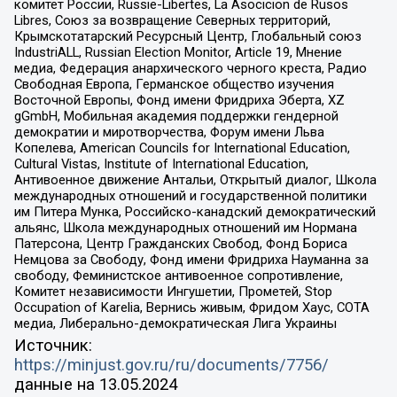
комитет России, Russie-Libertes, La Asocicion de Rusos
Libres, Союз за возвращение Северных территорий,
Крымскотатарский Ресурсный Центр, Глобальный союз
IndustriALL, Russian Election Monitor, Article 19, Мнение
медиа, Федерация анархического черного креста, Радио
Свободная Европа, Германское общество изучения
Восточной Европы, Фонд имени Фридриха Эберта, XZ
gGmbH, Мобильная академия поддержки гендерной
демократии и миротворчества, Форум имени Льва
Копелева, American Councils for International Education,
Cultural Vistas, Institute of International Education,
Антивоенное движение Антальи, Открытый диалог, Школа
международных отношений и государственной политики
им Питера Мунка, Российско-канадский демократический
альянс, Школа международных отношений им Нормана
Патерсона, Центр Гражданских Свобод, Фонд Бориса
Немцова за Свободу, Фонд имени Фридриха Науманна за
свободу, Феминистское антивоенное сопротивление,
Комитет независимости Ингушетии, Прометей, Stop
Occupation of Karelia, Вернись живым, Фридом Хаус, СОТА
медиа, Либерально-демократическая Лига Украины
Источник:
https://minjust.gov.ru/ru/documents/7756/
данные на
13.05.2024