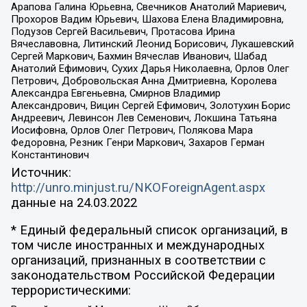
Арапова Галина Юрьевна, Свечников Анатолий Мариевич,
Прохоров Вадим Юрьевич, Шахова Елена Владимировна,
Подузов Сергей Васильевич, Протасова Ирина
Вячеславовна, Литинский Леонид Борисович, Лукашевский
Сергей Маркович, Бахмин Вячеслав Иванович, Шабад
Анатолий Ефимович, Сухих Дарья Николаевна, Орлов Олег
Петрович, Добровольская Анна Дмитриевна, Королева
Александра Евгеньевна, Смирнов Владимир
Александрович, Вицин Сергей Ефимович, Золотухин Борис
Андреевич, Левинсон Лев Семенович, Локшина Татьяна
Иосифовна, Орлов Олег Петрович, Полякова Мара
Федоровна, Резник Генри Маркович, Захаров Герман
Константинович
Источник:
http://unro.minjust.ru/NKOForeignAgent.aspx
данные на
24.03.2022
* Единый федеральный список организаций, в
том числе иностранных и международных
организаций, признанных в соответствии с
законодательством Российской Федерации
террористическими: