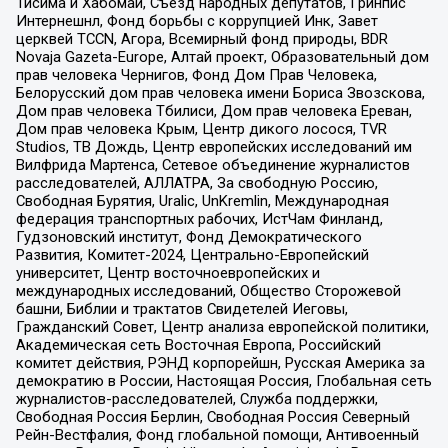
Тисима и Хабомаи, Съезд народных депутатов, Гринпис
Интернешнл, Фонд борьбы с коррупцией Инк, Завет
церквей TCCN, Агора, Всемирный фонд природы, BDR
Novaja Gazeta-Europe, Алтай проект, Образовательный дом
прав человека Чернигов, Фонд Дом Прав Человека,
Белорусский дом прав человека имени Бориса Звозскова,
Дом прав человека Тбилиси, Дом прав человека Ереван,
Дом прав человека Крым, Центр дикого лосося, TVR
Studios, ТВ Дождь, Центр европейских исследований им
Вилфрида Мартенса, Сетевое объединение журналистов
расследователей, АЛЛАТРА, За свободную Россию,
Свободная Бурятия, Uralic, UnKremlin, Международная
федерация транспортных рабочих, ИстЧам Финланд,
Гудзоновский институт, Фонд Демократического
Развития, Комитет-2024, Центрально-Европейский
университет, Центр восточноевропейских и
международных исследований, Общество Сторожевой
башни, Библии и трактатов Свидетелей Иеговы,
Гражданский Совет, Центр анализа европейской политики,
Академическая сеть Восточная Европа, Российский
комитет действия, РЭНД корпорейшн, Русская Америка за
демократию в России, Настоящая Россия, Глобальная сеть
журналистов-расследователей, Служба поддержки,
Свободная Россия Берлин, Свободная Россия Северный
Рейн-Вестфалия, Фонд глобальной помощи, Антивоенный