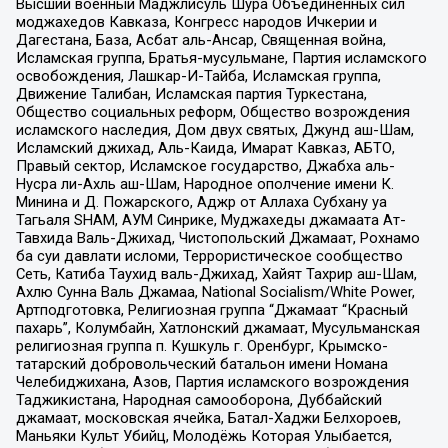
Высший военный Маджлисуль Шура Объединенных сил
моджахедов Кавказа, Конгресс народов Ичкерии и
Дагестана, База, Асбат аль-Ансар, Священная война,
Исламская группа, Братья-мусульмане, Партия исламского
освобождения, Лашкар-И-Тайба, Исламская группа,
Движение Талибан, Исламская партия Туркестана,
Общество социальных реформ, Общество возрождения
исламского наследия, Дом двух святых, Джунд аш-Шам,
Исламский джихад, Аль-Каида, Имарат Кавказ, АБТО,
Правый сектор, Исламское государство, Джабха аль-
Нусра ли-Ахль аш-Шам, Народное ополчение имени К.
Минина и Д. Пожарского, Аджр от Аллаха Субхану уа
Тагьаля SHAM, АУМ Синрике, Муджахеды джамаата Ат-
Тавхида Валь-Джихад, Чистопольский Джамаат, Рохнамо
ба суи давлати исломи, Террористическое сообщество
Сеть, Катиба Таухид валь-Джихад, Хайят Тахрир аш-Шам,
Ахлю Сунна Валь Джамаа, National Socialism/White Power,
Артподготовка, Религиозная группа “Джамаат “Красный
пахарь”, Колумбайн, Хатлонский джамаат, Мусульманская
религиозная группа п. Кушкуль г. Оренбург, Крымско-
татарский добровольческий батальон имени Номана
Челебиджихана, Азов, Партия исламского возрождения
Таджикистана, Народная самооборона, Дуббайский
джамаат, московская ячейка, Батал-Хаджи Белхороев,
Маньяки Культ Убийц, Молодёжь Которая Улыбается,