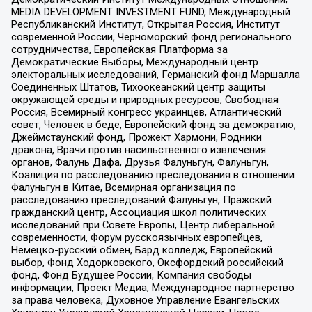
MEDIA DEVELOPMENT INVESTMENT FUND, Международный
Республиканский Институт, Открытая Россия, Институт
современной России, Черноморский фонд регионального
сотрудничества, Европейская Платформа за
Демократические Выборы, Международный центр
электоральных исследований, Германский фонд Маршалла
Соединенных Штатов, Тихоокеанский центр защиты
окружающей среды и природных ресурсов, Свободная
Россия, Всемирный конгресс украинцев, Атлантический
совет, Человек в беде, Европейский фонд за демократию,
Джеймстаунский фонд, Прожект Хармони, Родники
дракона, Врачи против насильственного извлечения
органов, Фалунь Дафа, Друзья Фалуньгун, Фалуньгун,
Коалиция по расследованию преследования в отношении
Фалуньгун в Китае, Всемирная организация по
расследованию преследований Фалуньгун, Пражский
гражданский центр, Ассоциация школ политических
исследований при Совете Европы, Центр либеральной
современности, Форум русскоязычных европейцев,
Немецко-русский обмен, Бард колледж, Европейский
выбор, Фонд Ходорковского, Оксфордский российский
фонд, Фонд Будущее России, Компания свободы
информации, Проект Медиа, Международное партнерство
за права человека, Духовное Управление Евангельских