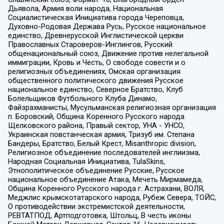
Дьявола, Армия воли народа, Национальная
Социалистическая Инициатива города Череповца,
Духовно-Родовая Держава Русь, Русское национальное
единство, Древнерусской Инглистической церкви
Православных Староверов-Инглингов, Русский
общенациональный союз, Движение против нелегальной
иммиграции, Кровь и Честь, О свободе совести и о
религиозных объединениях, Омская организация
общественного политического движения Русское
национальное единство, Северное Братство, Клуб
Болельщиков Футбольного Клуба Динамо,
Файзрахманисты, Мусульманская религиозная организация
п. Боровский, Община Коренного Русского народа
Щелковского района, Правый сектор, УНА - УНСО,
Украинская повстанческая армия, Тризуб им. Степана
Бандеры, Братство, Белый Крест, Misanthropic division,
Религиозное объединение последователей инглиизма,
Народная Социальная Инициатива, TulaSkins,
Этнополитическое объединение Русские, Русское
национальное объединение Атака, Мечеть Мирмамеда,
Община Коренного Русского народа г. Астрахани, ВОЛЯ,
Меджлис крымскотатарского народа, Рубеж Севера, ТОЙС,
О противодействии экстремистской деятельности,
РЕВТАТПОД, Артподготовка, Штольц, В честь иконы