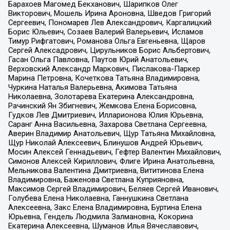
Барахоев Магомед Бекханович, Шарипков Олег
Викторович, Мошель Ирина Ароновна, Шведов Григорий
Сергеевич, Пономарев Лев Александрович, Каргалицкий
Борис Юльевич, Созаев Валерий Валерьевич, Исламов
Тимур Рифгатович, Романова Ольга Евгеньевна, Щаров
Сергей Алексадрович, Цирульников Борис Альбертович,
Гасан Ольга Павловна, Паутов Юрий Анатольевич,
Верховский Александр Маркович, Пислакова-Паркер
Марина Петровна, Кочеткова Татьяна Владимировна,
Чуркина Наталья Валерьевна, Акимова Татьяна
Николаевна, Золотарева Екатерина Александровна,
Рачинский Ян Збигневич, Жемкова Елена Борисовна,
Гудков Лев Дмитриевич, Илларионова Юлия Юрьевна,
Саранг Анна Васильевна, Захарова Светлана Сергеевна,
Аверин Владимир Анатольевич, Щур Татьяна Михайловна,
Щур Николай Алексеевич, Блинушов Андрей Юрьевич,
Мосин Алексей Геннадьевич, Гефтер Валентин Михайлович,
Симонов Алексей Кириллович, Флиге Ирина Анатольевна,
Мельникова Валентина Дмитриевна, Вититинова Елена
Владимировна, Баженова Светлана Куприяновна,
Максимов Сергей Владимирович, Беляев Сергей Иванович,
Голубева Елена Николаевна, Ганнушкина Светлана
Алексеевна, Закс Елена Владимировна, Буртина Елена
Юрьевна, Гендель Людмила Залмановна, Кокорина
Екатерина Алексеевна, Шуманов Илья Вячеславович,