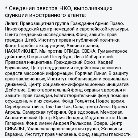
* Сведения реестра НКО, выполняющих
функции иностранного агента:
Лилит, Правозащитная группа Гражданин.Армия.Право,
Нижегородский центр немецкой и европейской культуры,
Центр гендерных исследований, Фонд защиты прав
граждан Штаб, Институт права и публичной политики,
Фонд борьбы с коррупцией, Альянс врачей,
НАСИЛИЮ.НЕТ, Мы против СПИДа, СВЕЧА, Гуманитарное
действие, Открытый Петербург, Лига Избирателей,
Правовая инициатива, Гражданский Союз, Хасдей
Ерушалаим, Центр поддержки и содействия развитию
средств массовой информации, Горячая Линия, В защиту
прав заключенных, Институт глобализации и социальных
движений, Центр социально-информационных инициатив
Действие, Благотворительный фонд охраны здоровья и
защиты прав граждан, Благотворительный фонд помощи
осужденным и их семьям, Фонд Тольятти, Новое время,
Серебряная тайга, Так-Так-Так, Сова, центр Анна, Проект
Апрель, Самарская губерния, Эра здоровья, Мемориал,
Аналитический Центр Юрия Левады, Издательство Парк
Гагарина, Фонд имени Андрея Рылькова, Сфера, Центр
СИБАЛЬТ, Уральская правозащитная группа, Женщины
Евразии, Институт прав человека, Фонд защиты гласности,