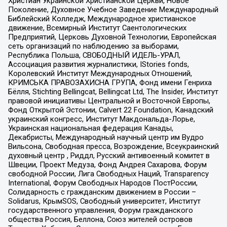
Христиан Украинской Христианской Церкви, Новое
Поколение, Духовное Учебное Заведение Международный
Библейский Колледж, Международное христианское
движение, Всемирный Институт Саентологических
Предприятий, Церковь Духовной Технологии, Европейская
сеть организаций по наблюдению за выборами,
Республика Польша, СВОБОДНЫЙ ИДЕЛЬ-УРАЛ,
Ассоциация развития журналистики, IStories fonds,
Королевский Институт Международных Отношений,
КРИМСЬКА ПРАВОЗАХИСНА ГРУПА, Фонд имени Генриха
Бёлля, Stichting Bellingcat, Bellingcat Ltd, The Insider, Институт
правовой инициативы Центральной и Восточной Европы,
Фонд Открытой Эстонии, Calvert 22 Foundation, Канадский
украинский конгресс, Институт Макдональда-Лорье,
Украинская национальная федерация Канады,
Декабристы, Международный научный центр им Вудро
Вильсона, Свободная пресса, Возрождение, Всеукраинский
духовный центр , Риддл, Русский антивоенный комитет в
Швеции, Проект Медуза, Фонд Андрея Сахарова, Форум
свободной России, Лига Свободных Наций, Transparеncy
International, Форум Свободных Народов ПостРоссии,
Солидарность с гражданским движением в России –
Solidarus, КрымSOS, Свободный университет, Институт
государственного управления, Форум гражданского
общества Россия, Беллона, Союз жителей островов