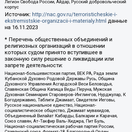
Легион Свобода России, Айдар, Русский добровольческий
корпус
Источник:
http://nac.gov.ru/terroristicheskie-i-
ekstremistskie-organizacii-i-materialy.html
данные
на
16.11.2023
* Перечень общественных объединений и
религиозных организаций в отношении
которых судом принято вступившее в
законную силу решение о ликвидации или
запрете деятельности:
Национал-большевистская партия, ВЕК РА, Рада земли
Кубанской Духовно Родовой Державы Русь, Община
Духовного Управления Асгардской Веси Беловодья,
Славянская Община Капища Веды Перуна, Мужская
Духовная Семинария Староверов-Инглингов, Нурджулар, К
Богодержавию, Таблиги Джамаат, Свидетели Иеговы,
Русское национальное единство, Национал-
социалистическое общество, Джамаат мувахидов,
Объединенный Вилайат Кабарды, Балкарии и Карачая,
Союз славян, Ат-Такфир Валь-Хиджра, Пит Буль,
Национал-социалистическая рабочая партия России,
Славянский союз, Формат-18, Благородный Орден