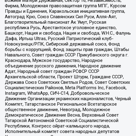
Божией Матери Державная, Сектор 16, Независимость,
Фирма, Молодежная правозащитная группа МПГ, Курсом
Правды и Единения, Каракольская инициативная группа,
Автоград Крю, Союз Славянских Сил Руси, Алля-Аят,
Благотворительный пансионат Ак Умут, Русская
республика Русь, Арестантское уголовное единство,
Башкорт, Нация и свобода, Нация и свобода, W.H.С., Фалунь
Дафа, Иртыш Ultras, Русский Патриотический клуб-
Новокузнецк/РПК, Сибирский державный союз, Фонд
борьбы с коррупцией, Фонд защиты прав граждан, Штабы
Навального, Совет граждан СССР Прикубанского округа г.
Краснодара, Мужское государство, Народное
объединение русского движения, Народное движение
Адат, Народный совет граждан РСФСР СССР
Архангельской области, Проект Штурм, Граждане СССР,
Держава Союз Советских Светлых Родов, Совет Советских
Социалистических Районов, Meta Platforms Inc, Facebook,
Instagram, WhatsApp, СИЧ-С14, Добровольческое
Движение Организации украинских националистов, Черный
Комитет, Татарстанское Региональное Всетатарское
общественное движение, Невоград, Молодежное
Демократическое Движение Весна, Верховный Совет
Татарской Автономной Советской Социалистической
Республики, Конгресс ойрат-калмыцкого народа,
Исполнительный комитет совета народных депутатов