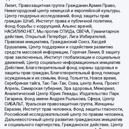
Лилит, Правозащитная группа Гражданин.Армия.Право,
Нижегородский центр немецкой и европейской культуры,
Центр гендерных исследований, Фонд защиты прав
граждан Штаб, Институт права и публичной политики,
Фонд борьбы с коррупцией, Альянс врачей,
НАСИЛИЮ.НЕТ, Мы против СПИДа, СВЕЧА, Гуманитарное
действие, Открытый Петербург, Лига Избирателей,
Правовая инициатива, Гражданский Союз, Хасдей
Ерушалаим, Центр поддержки и содействия развитию
средств массовой информации, Горячая Линия, В защиту
прав заключенных, Институт глобализации и социальных
движений, Центр социально-информационных инициатив
Действие, Благотворительный фонд охраны здоровья и
защиты прав граждан, Благотворительный фонд помощи
осужденным и их семьям, Фонд Тольятти, Новое время,
Серебряная тайга, Так-Так-Так, Сова, центр Анна, Проект
Апрель, Самарская губерния, Эра здоровья, Мемориал,
Аналитический Центр Юрия Левады, Издательство Парк
Гагарина, Фонд имени Андрея Рылькова, Сфера, Центр
СИБАЛЬТ, Уральская правозащитная группа, Женщины
Евразии, Институт прав человека, Фонд защиты гласности,
Российский исследовательский центр по правам человека,
Дальневосточный центр развития гражданских инициатив
и социального партнерства, Гражданское действие, Центр