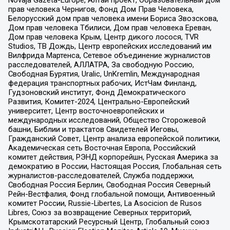
прав человека Чернигов, Фонд Дом Прав Человека,
Белорусский дом прав человека имени Бориса Звозскова,
Дом прав человека Тбилиси, Дом прав человека Ереван,
Дом прав человека Крым, Центр дикого лосося, TVR
Studios, ТВ Дождь, Центр европейских исследований им
Вилфрида Мартенса, Сетевое объединение журналистов
расследователей, АЛЛАТРА, За свободную Россию,
Свободная Бурятия, Uralic, UnKremlin, Международная
федерация транспортных рабочих, ИстЧам Финланд,
Гудзоновский институт, Фонд Демократического
Развития, Комитет-2024, Центрально-Европейский
университет, Центр восточноевропейских и
международных исследований, Общество Сторожевой
башни, Библии и трактатов Свидетелей Иеговы,
Гражданский Совет, Центр анализа европейской политики,
Академическая сеть Восточная Европа, Российский
комитет действия, РЭНД корпорейшн, Русская Америка за
демократию в России, Настоящая Россия, Глобальная сеть
журналистов-расследователей, Служба поддержки,
Свободная Россия Берлин, Свободная Россия Северный
Рейн-Вестфалия, Фонд глобальной помощи, Антивоенный
комитет России, Russie-Libertes, La Asocicion de Rusos
Libres, Союз за возвращение Северных территорий,
Крымскотатарский Ресурсный Центр, Глобальный союз