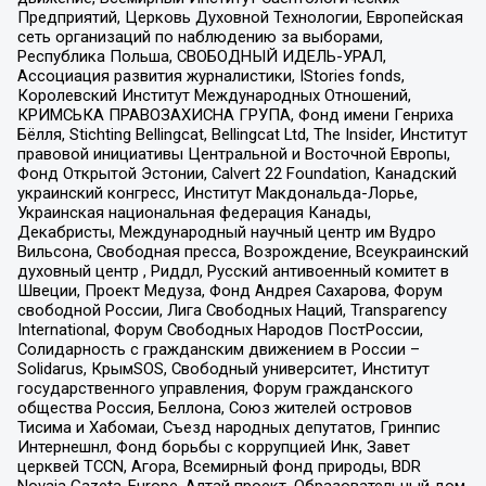
Предприятий, Церковь Духовной Технологии, Европейская
сеть организаций по наблюдению за выборами,
Республика Польша, СВОБОДНЫЙ ИДЕЛЬ-УРАЛ,
Ассоциация развития журналистики, IStories fonds,
Королевский Институт Международных Отношений,
КРИМСЬКА ПРАВОЗАХИСНА ГРУПА, Фонд имени Генриха
Бёлля, Stichting Bellingcat, Bellingcat Ltd, The Insider, Институт
правовой инициативы Центральной и Восточной Европы,
Фонд Открытой Эстонии, Calvert 22 Foundation, Канадский
украинский конгресс, Институт Макдональда-Лорье,
Украинская национальная федерация Канады,
Декабристы, Международный научный центр им Вудро
Вильсона, Свободная пресса, Возрождение, Всеукраинский
духовный центр , Риддл, Русский антивоенный комитет в
Швеции, Проект Медуза, Фонд Андрея Сахарова, Форум
свободной России, Лига Свободных Наций, Transparеncy
International, Форум Свободных Народов ПостРоссии,
Солидарность с гражданским движением в России –
Solidarus, КрымSOS, Свободный университет, Институт
государственного управления, Форум гражданского
общества Россия, Беллона, Союз жителей островов
Тисима и Хабомаи, Съезд народных депутатов, Гринпис
Интернешнл, Фонд борьбы с коррупцией Инк, Завет
церквей TCCN, Агора, Всемирный фонд природы, BDR
Novaja Gazeta-Europe, Алтай проект, Образовательный дом