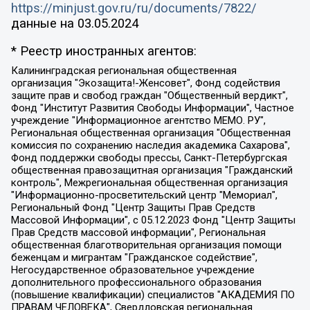
https://minjust.gov.ru/ru/documents/7822/
данные на
03.05.2024
* Реестр иностранных агентов:
Калининградская региональная общественная организация "Экозащита!-Женсовет", Фонд содействия защите прав и свобод граждан "Общественный вердикт", Фонд "Институт Развития Свободы Информации", Частное учреждение "Информационное агентство МЕМО. РУ", Региональная общественная организация "Общественная комиссия по сохранению наследия академика Сахарова", Фонд поддержки свободы прессы, Санкт-Петербургская общественная правозащитная организация "Гражданский контроль", Межрегиональная общественная организация "Информационно-просветительский центр "Мемориал", Региональный Фонд "Центр Защиты Прав Средств Массовой Информации", с 05.12.2023 Фонд "Центр Защиты Прав Средств массовой информации", Региональная общественная благотворительная организация помощи беженцам и мигрантам "Гражданское содействие", Негосударственное образовательное учреждение дополнительного профессионального образования (повышение квалификации) специалистов "АКАДЕМИЯ ПО ПРАВАМ ЧЕЛОВЕКА", Свердловская региональная общественная организация "Сутяжник", Автономная некоммерческая организация "Центр независимых социологических исследований", Союз общественных объединений "Российский исследовательский центр по правам человека", Региональное общественное учреждение научно-информационный центр "МЕМОРИАЛ", Некоммерческая организация "Фонд защиты гласности", Автономная некоммерческая организация "Институт прав человека", Городская общественная организация "Екатеринбургское общество "МЕМОРИАЛ", Городская общественная организация "Рязанское историко-просветительское и правозащитное общество "Мемориал" (Рязанский Мемориал), Челябинский региональный орган общественной самодеятельности – женское общественное объединение "Женщины Евразии", Челябинский региональный орган общественной самодеятельности "Уральская правозащитная группа", Фонд содействия защите здоровья и социальной справедливости имени Андрея Рылькова, Автономная Некоммерческая Организация "Аналитический Центр Юрия Левады", Автономная некоммерческая организация социальной поддержки населения "Проект Апрель", Региональная общественная организация помощи женщинам и детям, находящимся в кризисной ситуации "Информационно-методический центр "Анна", Фонд содействия развитию массовых коммуникаций и правовому просвещению "Так-так-Так", Фонд содействия устойчивому развитию "Серебряная тайга", Свердловский региональный общественный фонд социальных проектов "Новое время", "Idel.Реалии", Кавказ.Реалии, Крым.Реалии, Телеканал Настоящее Время, Татаро-башкирская служба Радио Свобода (Azatliq Radiosi), Радио Свободная Европа/Радио Свобода (PCE/PC), "Сибирь.Реалии", "Фактограф", Благотворительный фонд помощи осужденным и их семьям, Автономная некоммерческая организация "Институт глобализации и социальных движений", Фонд "В защиту прав заключенных", Частное учреждение "Центр поддержки и содействия развитию средств массовой информации", Пензенский региональный общественный благотворительный фонд "Гражданский союз", "Север.Реалии", Некоммерческая организация Фонд "Правовая инициатива", Общество с ограниченной ответственностью "Радио Свободная Европа/Радио Свобода", Чешское информационное агентство "MEDIUM-ORIENT", Красноярская региональная общественная организация "Мы против СПИДа", Камалягин Денис Николаевич, Маркелов Сергей Евгеньевич, Пономарев Лев Александрович, Савицкая Людмила Алексеевна, Автономная некоммерческая организация "Центр по работе с проблемой насилия "НАСИЛИЮ.НЕТ", Межрегиональный профессиональный союз работников здравоохранения "Альянс врачей", Юридическое лицо, зарегистрированное в Латвийской Республике, SIA "Medusa Project" (регистрационный номер 40103797863, дата регистрации 10.06.2014), Некоммерческая организация "Фонд по борьбе с коррупцией", Автономная некоммерческая организация "Институт права и публичной политики", Баданин Роман Сергеевич, Гликин Максим Александрович, Железнова Мария Михайловна, Лукьянова Юлия Сергеевна, Маетная Елизавета Витальевна, Маняхин Петр Борисович, Чуракова Ольга Владимировна, Ярош Юлия Петровна, Юридическое лицо "The Insider SIA", зарегистрированное в Риге, Латвийская Республика (дата регистрации 26.06.2015), являющееся администратором доменного имени интернет-издания "The Insider SIA", https://theins.ru, Постернак Алексей Евгеньевич, Рубин Михаил Аркадьевич, Анин Роман Александрович, Юридическое лицо Istories fonds, зарегистрированное в Латвийской Республике (регистрационный номер 50008295751, дата регистрации 24.02.2020), Великовский Дмитрий Александрович, Долинина Ирина Николаевна, Мароховская Алеся Алексеевна, Шлейнов Роман Юрьевич, Шмагун Олеся Валентиновна, Общество с ограниченной ответственностью "Альтаир 2021", Общество с ограниченной ответственностью "Вега 2021", Общество с ограниченной ответственностью "Главный редактор 2021", Общество с ограниченной ответственностью "Ромашки монолит", Важенков Артем Валерьевич, Ивановская областная общественная организация "Центр гендерных исследований", Гурман Юрий Альбертович, Медиапроект "ОВД-Инфо", Егоров Владимир Владимирович, Жилинский Владимир Александрович, Общество с ограниченной ответственностью "ЗП", Иванова София Юрьевна, Карезина Инна Павловна, Кильтау Екатерина Викторовна, Петров Алексей Викторович, Пискунов Сергей Евгеньевич, Смирнов Сергей Сергеевич, Тихонов Михаил Сергеевич, Общество с ограниченной ответственностью "ЖУРНАЛИСТ-ИНОСТРАННЫЙ АГЕНТ", Арапова Галина Юрьевна, Вольтская Татьяна Анатольевна, Американская компания "Mason G.E.S. Anonymous Foundation" (США), являющаяся владельцем интернет-издания https://mnews.world/, Компания "Stichting Bellingcat", зарегистрированная в Нидерландах (дата регистрации 11.07.2018), Захаров Андрей Вячеславович, Клепиковская Екатерина Дмитриевна, Общество с ограниченной ответственностью "МЕМО", Перл Роман Александрович, Симонов Евгений Алексеевич, Соловьева Елена Анатольевна, Сотников Даниил Владимирович, Сурначева Елизавета Дмитриевна, Автономная некоммерческая организация по защите прав человека и информированию населения "Якутия – Наше Мнение", Общество с ограниченной ответственностью "Москоу диджитал медиа", с 26.01.2023 Общество с ограниченной ответственностью "Чайка Белые сады", Ветошкина Валерия Валерьевна, Заговора Максим Александрович, Межрегиональное общественное движение "Российская ЛГБТ - сеть", Оленичев Максим Владимирович, Павлов Иван Юрьевич, Скворцова Елена Сергеевна, Общество с ограниченной ответственностью "Как бы инагент", Кочетков Игорь Викторович, Общество с ограниченной ответственностью "Честные выборы", Еланчик Олег Александрович, Общество с ограниченной ответственностью "Нобелевский призыв", Гималова Регина Эмилевна, Григорьев Андрей Валерьевич, Григорьева Алина Александровна, Ассоциация по содействию защите прав призывников, альтернативнослужащих и военнослужащих "Правозащитная группа "Гражданин.Армия.Право", Хисамова Регина Фаритовна, Автономная некоммерческая организация по реализации социально-правовых программ "Лилит", Дальневосточное общественное движение "Маяк", Санкт-Петербургская ЛГБТ-инициативная группа "Выход", Инициативная группа ЛГБТ+ "Реверс", Алексеев Андрей Викторович, Бекбулатова Таисия Львовна, Беляев Иван Михайлович, Владыкина Елена Сергеевна, Гельман Марат Александрович, Никульшина Вероника Юрьевна, Толоконникова Надежда Андреевна, Шендерович Виктор Анатольевич, Общество с ограниченной ответственностью "Данное сообщение", Общество с ограниченной ответственностью Издательский дом "Новая глава", Айнбиндер Александра Александровна, Московский комьюнити-центр для ЛГБТ+инициатив, Благотворительный фонд развития филантропии, Deutsche Welle (Германия, Kurt-Schumacher-Strasse 3, 53113 Bonn), Борзунова Мария Михайловна, Воробьев Виктор Викторович, Голубева Анна Львовна, Константинова Алла Михайловна, Малкова Ирина Владимировна, Мурадов Мурад Абдулгалимович, Осетинская Елизавета Николаевна, Понасенков Евгений Николаевич, Ганапольский Матвей Юрьевич, Киселев Евгений Алексеевич, Борухович Ирина Григорьевна, Дремин Иван Тимофеевич, Дубровский Дмитрий Викторович, Красноярская региональная общественная организация поддержки и развития альтернативных образовательных технологий и межкультурных коммуникаций "ИНТЕРРА", Маяковская Екатерина Алексеевна, Фейгин Марк Захарович, Филимонов Андрей Викторович, Дзугкоева Регина Николаевна, Доброхотов Роман Александрович, Дудь Юрий Александрович, Елкин Сергей Владимирович, Кругликов Кирилл Игоревич, Сабунаева Мария Леонидовна, Семенов Алексей Владимирович, Шаинян Карен Багратович, Шульман Екатерина Михайловна, Асафьев Артур Валерьевич, Вахштайн Виктор Семенович, Венедиктов Алексей Алексеевич, Лушникова Екатерина Евгеньевна, Волков Леонид Михайлович, Невзоров Александр Глебович, Пархоменко Сергей Борисович, Сироткин Ярослав Николаевич, Кара-Мурза Владимир Владимирович, Баранова Наталья Владимировна, Гозман Леонид Яковлевич, Кагарлицкий Борис Юльевич, Климарев Михаил Валерьевич, Милов Владимир Станиславович, Автономная некоммерческая организация Краснодарский центр современного искусства "Типография", Моргенштерн Алишер Тагирович, Соболь Любовь Эдуардовна, Общество с ограниченной ответственностью "ЛИЗА НОРМ", Каспаров Гарри Кимович, Ходорковский Михаил Борисович, Общество с ограниченной ответственностью "Апрельские тезисы", Данилович Ирина Брониславовна, Кашин Олег Владимирович, Петров Николай Владимирович, Пивоваров Алексей Владимирович, Соколов Михаил Владимирович, Цветкова Юлия Владимировна, Чичваркин Евгений Александрович, Комитет против пыток/Команда против пыток, Общество с ограниченной ответственностью "Первый научный", Общество с ограниченной ответственностью "Вертолет и ко", Белоцерковская Вероника Борисовна, Кац Максим Евгеньевич, Лазарева Татьяна Юрьевна, Шаведдинов Руслан Табризович, Яшин Илья Валерьевич, Общество с ограниченной ответственностью "Иноагент ААВ", Алешковский Дмитрий Петрович, Альбац Евгения Марковна, Быков Дмитрий Львович, Галямина Юлия Евгеньевна, Лойко Сергей Леонидович, Мартынов Кирилл Константинович, Медведев Сергей Александрович, Крашенинников Федор Геннадиевич, Гордеева Катерина Вл