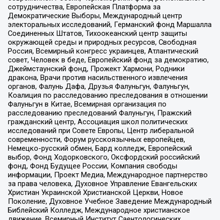
сотрудничества, Европейская Платформа за
Демократические Выборы, Международный центр
электоральных исследований, Германский фонд Маршалла
Соединенных Штатов, Тихоокеанский центр защиты
окружающей среды и природных ресурсов, Свободная
Россия, Всемирный конгресс украинцев, Атлантический
совет, Человек в беде, Европейский фонд за демократию,
Джеймстаунский фонд, Прожект Хармони, Родники
дракона, Врачи против насильственного извлечения
органов, Фалунь Дафа, Друзья Фалуньгун, Фалуньгун,
Коалиция по расследованию преследования в отношении
Фалуньгун в Китае, Всемирная организация по
расследованию преследований Фалуньгун, Пражский
гражданский центр, Ассоциация школ политических
исследований при Совете Европы, Центр либеральной
современности, Форум русскоязычных европейцев,
Немецко-русский обмен, Бард колледж, Европейский
выбор, Фонд Ходорковского, Оксфордский российский
фонд, Фонд Будущее России, Компания свободы
информации, Проект Медиа, Международное партнерство
за права человека, Духовное Управление Евангельских
Христиан Украинской Христианской Церкви, Новое
Поколение, Духовное Учебное Заведение Международный
Библейский Колледж, Международное христианское
движение, Всемирный Институт Саентологических