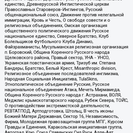
единство, Древнерусской Инглистической церкви
Православных Староверов-Инглингов, Русский
общенациональный союз, Движение против нелегальной
иммиграции, Кровь и Честь, О свободе совести и о
религиозных объединениях, Омская организация
общественного политического движения Русское
национальное единство, Северное Братство, Клуб
Болельщиков Футбольного Клуба Динамо,
Файзрахманисты, Мусульманская религиозная организация
п. Боровский, Община Коренного Русского народа
Щелковского района, Правый сектор, УНА - УНСО,
Украинская повстанческая армия, Тризуб им. Степана
Бандеры, Братство, Белый Крест, Misanthropic division,
Религиозное объединение последователей инглиизма,
Народная Социальная Инициатива, TulaSkins,
Этнополитическое объединение Русские, Русское
национальное объединение Атака, Мечеть Мирмамеда,
Община Коренного Русского народа г. Астрахани, ВОЛЯ,
Меджлис крымскотатарского народа, Рубеж Севера, ТОЙС,
О противодействии экстремистской деятельности,
РЕВТАТПОД, Артподготовка, Штольц, В честь иконы
Божией Матери Державная, Сектор 16, Независимость,
Фирма, Молодежная правозащитная группа МПГ, Курсом
Правды и Единения, Каракольская инициативная группа,
Автоград Крю, Союз Славянских Сил Руси, Алля-Аят,