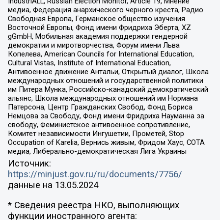
IndustriALL, Russian Election Monitor, Article 19, Мнение
медиа, Федерация анархического черного креста, Радио
Свободная Европа, Германское общество изучения
Восточной Европы, Фонд имени Фридриха Эберта, XZ
gGmbH, Мобильная академия поддержки гендерной
демократии и миротворчества, Форум имени Льва
Копелева, American Councils for International Education,
Cultural Vistas, Institute of International Education,
Антивоенное движение Антальи, Открытый диалог, Школа
международных отношений и государственной политики
им Питера Мунка, Российско-канадский демократический
альянс, Школа международных отношений им Нормана
Патерсона, Центр Гражданских Свобод, Фонд Бориса
Немцова за Свободу, Фонд имени Фридриха Науманна за
свободу, Феминистское антивоенное сопротивление,
Комитет независимости Ингушетии, Прометей, Stop
Occupation of Karelia, Вернись живым, Фридом Хаус, СОТА
медиа, Либерально-демократическая Лига Украины
Источник:
https://minjust.gov.ru/ru/documents/7756/
данные на
13.05.2024
* Сведения реестра НКО, выполняющих
функции иностранного агента: