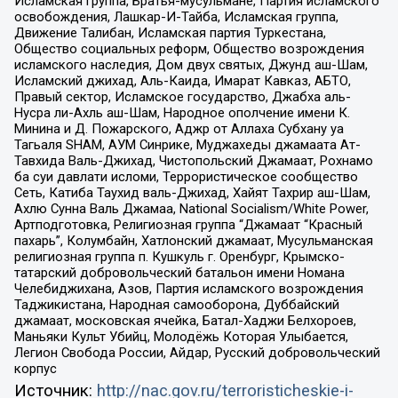
Исламская группа, Братья-мусульмане, Партия исламского
освобождения, Лашкар-И-Тайба, Исламская группа,
Движение Талибан, Исламская партия Туркестана,
Общество социальных реформ, Общество возрождения
исламского наследия, Дом двух святых, Джунд аш-Шам,
Исламский джихад, Аль-Каида, Имарат Кавказ, АБТО,
Правый сектор, Исламское государство, Джабха аль-
Нусра ли-Ахль аш-Шам, Народное ополчение имени К.
Минина и Д. Пожарского, Аджр от Аллаха Субхану уа
Тагьаля SHAM, АУМ Синрике, Муджахеды джамаата Ат-
Тавхида Валь-Джихад, Чистопольский Джамаат, Рохнамо
ба суи давлати исломи, Террористическое сообщество
Сеть, Катиба Таухид валь-Джихад, Хайят Тахрир аш-Шам,
Ахлю Сунна Валь Джамаа, National Socialism/White Power,
Артподготовка, Религиозная группа “Джамаат “Красный
пахарь”, Колумбайн, Хатлонский джамаат, Мусульманская
религиозная группа п. Кушкуль г. Оренбург, Крымско-
татарский добровольческий батальон имени Номана
Челебиджихана, Азов, Партия исламского возрождения
Таджикистана, Народная самооборона, Дуббайский
джамаат, московская ячейка, Батал-Хаджи Белхороев,
Маньяки Культ Убийц, Молодёжь Которая Улыбается,
Легион Свобода России, Айдар, Русский добровольческий
корпус
Источник:
http://nac.gov.ru/terroristicheskie-i-