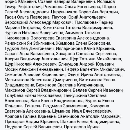
Борис Юльевич, Созаев Валерий Валерьевич, Исламов
Тимур Рифгатович, Романова Ольга Евгеньевна, Щаров
Сергей Алексадрович, Цирульников Борис Альбертович,
Гасан Ольга Павловна, Паутов Юрий Анатольевич,
Верховский Александр Маркович, Пислакова-Паркер
Марина Петровна, Кочеткова Татьяна Владимировна,
Чуркина Наталья Валерьевна, Акимова Татьяна
Николаевна, Золотарева Екатерина Александровна,
Рачинский Ян Збигневич, Жемкова Елена Борисовна,
Гудков Лев Дмитриевич, Илларионова Юлия Юрьевна,
Саранг Анна Васильевна, Захарова Светлана Сергеевна,
Аверин Владимир Анатольевич, Щур Татьяна Михайловна,
Щур Николай Алексеевич, Блинушов Андрей Юрьевич,
Мосин Алексей Геннадьевич, Гефтер Валентин Михайлович,
Симонов Алексей Кириллович, Флиге Ирина Анатольевна,
Мельникова Валентина Дмитриевна, Вититинова Елена
Владимировна, Баженова Светлана Куприяновна,
Максимов Сергей Владимирович, Беляев Сергей Иванович,
Голубева Елена Николаевна, Ганнушкина Светлана
Алексеевна, Закс Елена Владимировна, Буртина Елена
Юрьевна, Гендель Людмила Залмановна, Кокорина
Екатерина Алексеевна, Шуманов Илья Вячеславович,
Арапова Галина Юрьевна, Свечников Анатолий Мариевич,
Прохоров Вадим Юрьевич, Шахова Елена Владимировна,
Подузов Сергей Васильевич, Протасова Ирина