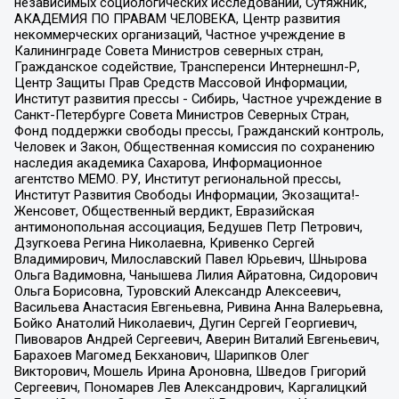
независимых социологических исследований, Сутяжник,
АКАДЕМИЯ ПО ПРАВАМ ЧЕЛОВЕКА, Центр развития
некоммерческих организаций, Частное учреждение в
Калининграде Совета Министров северных стран,
Гражданское содействие, Трансперенси Интернешнл-Р,
Центр Защиты Прав Средств Массовой Информации,
Институт развития прессы - Сибирь, Частное учреждение в
Санкт-Петербурге Совета Министров Северных Стран,
Фонд поддержки свободы прессы, Гражданский контроль,
Человек и Закон, Общественная комиссия по сохранению
наследия академика Сахарова, Информационное
агентство МЕМО. РУ, Институт региональной прессы,
Институт Развития Свободы Информации, Экозащита!-
Женсовет, Общественный вердикт, Евразийская
антимонопольная ассоциация, Бедушев Петр Петрович,
Дзугкоева Регина Николаевна, Кривенко Сергей
Владимирович, Милославский Павел Юрьевич, Шнырова
Ольга Вадимовна, Чанышева Лилия Айратовна, Сидорович
Ольга Борисовна, Туровский Александр Алексеевич,
Васильева Анастасия Евгеньевна, Ривина Анна Валерьевна,
Бойко Анатолий Николаевич, Дугин Сергей Георгиевич,
Пивоваров Андрей Сергеевич, Аверин Виталий Евгеньевич,
Барахоев Магомед Бекханович, Шарипков Олег
Викторович, Мошель Ирина Ароновна, Шведов Григорий
Сергеевич, Пономарев Лев Александрович, Каргалицкий