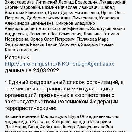
Вячеславовна, Литинский Леонид Борисович, Лукашевский
Сергей Маркович, Бахмин Вячеслав Иванович, Шабад
Анатолий Ефимович, Сухих Дарья Николаевна, Орлов Олег
Петрович, Добровольская Анна Дмитриевна, Королева
Александра Евгеньевна, Смирнов Владимир
Александрович, Вицин Сергей Ефимович, Золотухин Борис
Андреевич, Левинсон Лев Семенович, Локшина Татьяна
Иосифовна, Орлов Олег Петрович, Полякова Мара
Федоровна, Резник Генри Маркович, Захаров Герман
Константинович
Источник:
http://unro.minjust.ru/NKOForeignAgent.aspx
данные на
24.03.2022
* Единый федеральный список организаций, в
том числе иностранных и международных
организаций, признанных в соответствии с
законодательством Российской Федерации
террористическими:
Высший военный Маджлисуль Шура Объединенных сил
моджахедов Кавказа, Конгресс народов Ичкерии и
Дагестана, База, Асбат аль-Ансар, Священная война,