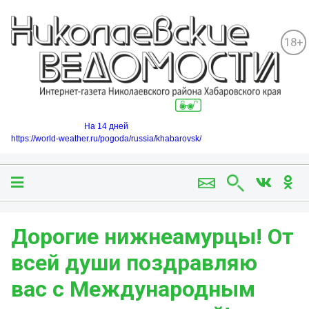
18+
На 14 дней
https://world-weather.ru/pogoda/russia/khabarovsk/
Дорогие нижнеамурцы! От
всей души поздравляю
вас с Международным