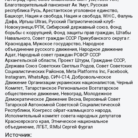
Благотворительный пансионат Ак Умут, Русская
республика Русь, Арестантское уголовное единство,
Башкорт, Нация и свобода, Нация и свобода, W.H.С., Фалунь
Дафа, Иртыш Ultras, Русский Патриотический клуб-
Новокузнецк/РПК, Сибирский державный союз, Фонд
борьбы с коррупцией, Фонд защиты прав граждан, Штабы
Навального, Совет граждан СССР Прикубанского округа г.
Краснодара, Мужское государство, Народное
объединение русского движения, Народное движение
Адат, Народный совет граждан РСФСР СССР
Архангельской области, Проект Штурм, Граждане СССР,
Держава Союз Советских Светлых Родов, Совет Советских
Социалистических Районов, Meta Platforms Inc, Facebook,
Instagram, WhatsApp, СИЧ-С14, Добровольческое
Движение Организации украинских националистов, Черный
Комитет, Татарстанское Региональное Всетатарское
общественное движение, Невоград, Молодежное
Демократическое Движение Весна, Верховный Совет
Татарской Автономной Советской Социалистической
Республики, Конгресс ойрат-калмыцкого народа,
Исполнительный комитет совета народных депутатов
Красноярского края, Этническое национальное
объединение, ЛГБТ, Я.МЫ Сергей Фургал
Источник: