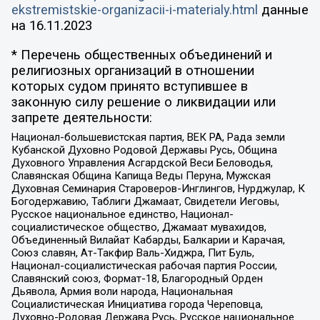
ekstremistskie-organizacii-i-materialy.html
данные
на
16.11.2023
* Перечень общественных объединений и
религиозных организаций в отношении
которых судом принято вступившее в
законную силу решение о ликвидации или
запрете деятельности:
Национал-большевистская партия, ВЕК РА, Рада земли
Кубанской Духовно Родовой Державы Русь, Община
Духовного Управления Асгардской Веси Беловодья,
Славянская Община Капища Веды Перуна, Мужская
Духовная Семинария Староверов-Инглингов, Нурджулар, К
Богодержавию, Таблиги Джамаат, Свидетели Иеговы,
Русское национальное единство, Национал-
социалистическое общество, Джамаат мувахидов,
Объединенный Вилайат Кабарды, Балкарии и Карачая,
Союз славян, Ат-Такфир Валь-Хиджра, Пит Буль,
Национал-социалистическая рабочая партия России,
Славянский союз, Формат-18, Благородный Орден
Дьявола, Армия воли народа, Национальная
Социалистическая Инициатива города Череповца,
Духовно-Родовая Держава Русь, Русское национальное