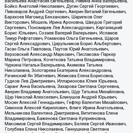
Васильева Анастасия Евгеньевна, Ривина Анна Валерьевна,
Бойко Анатолий Николаевич, Дугин Сергей Георгиевич,
Пивоваров Андрей Сергеевич, Аверин Виталий Евгеньевич,
Барахоев Магомед Бекханович, Шарипков Олег
Викторович, Мошель Ирина Ароновна, Шведов Григорий
Сергеевич, Пономарев Лев Александрович, Каргалицкий
Борис Юльевич, Созаев Валерий Валерьевич, Исламов
Тимур Рифгатович, Романова Ольга Евгеньевна, Щаров
Сергей Алексадрович, Цирульников Борис Альбертович,
Гасан Ольга Павловна, Паутов Юрий Анатольевич,
Верховский Александр Маркович, Пислакова-Паркер
Марина Петровна, Кочеткова Татьяна Владимировна,
Чуркина Наталья Валерьевна, Акимова Татьяна
Николаевна, Золотарева Екатерина Александровна,
Рачинский Ян Збигневич, Жемкова Елена Борисовна,
Гудков Лев Дмитриевич, Илларионова Юлия Юрьевна,
Саранг Анна Васильевна, Захарова Светлана Сергеевна,
Аверин Владимир Анатольевич, Щур Татьяна Михайловна,
Щур Николай Алексеевич, Блинушов Андрей Юрьевич,
Мосин Алексей Геннадьевич, Гефтер Валентин Михайлович,
Симонов Алексей Кириллович, Флиге Ирина Анатольевна,
Мельникова Валентина Дмитриевна, Вититинова Елена
Владимировна, Баженова Светлана Куприяновна,
Максимов Сергей Владимирович, Беляев Сергей Иванович,
Голубева Елена Николаевна, Ганнушкина Светлана