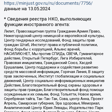
https://minjust.gov.ru/ru/documents/7756/
данные на
13.05.2024
* Сведения реестра НКО, выполняющих
функции иностранного агента:
Лилит, Правозащитная группа Гражданин.Армия.Право,
Нижегородский центр немецкой и европейской культуры,
Центр гендерных исследований, Фонд защиты прав
граждан Штаб, Институт права и публичной политики,
Фонд борьбы с коррупцией, Альянс врачей,
НАСИЛИЮ.НЕТ, Мы против СПИДа, СВЕЧА, Гуманитарное
действие, Открытый Петербург, Лига Избирателей,
Правовая инициатива, Гражданский Союз, Хасдей
Ерушалаим, Центр поддержки и содействия развитию
средств массовой информации, Горячая Линия, В защиту
прав заключенных, Институт глобализации и социальных
движений, Центр социально-информационных инициатив
Действие, Благотворительный фонд охраны здоровья и
защиты прав граждан, Благотворительный фонд помощи
осужденным и их семьям, Фонд Тольятти, Новое время,
Серебряная тайга, Так-Так-Так, Сова, центр Анна, Проект
Апрель, Самарская губерния, Эра здоровья, Мемориал,
Аналитический Центр Юрия Левады, Издательство Парк