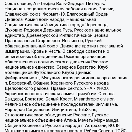
Союз славян, Ат-Такфир Валь-Хиджра, Пит Буль,
Национал-социалистическая рабочая партия России,
Славянский союз, Формат-18, Благородный Орден
Дьявола, Армия воли народа, Национальная
Социалистическая Инициатива города Череповца,
Духовно-Родовая Держава Русь, Русское национальное
единство, Древнерусской Инглистической церкви
Православных Староверов-Инглингов, Русский
общенациональный союз, Движение против нелегальной
иммиграции, Кровь и Честь, О свободе совести и о
религиозных объединениях, Омская организация
общественного политического движения Русское
национальное единство, Северное Братство, Клуб
Болельщиков Футбольного Клуба Динамо,
Файзрахманисты, Мусульманская религиозная организация
п. Боровский, Община Коренного Русского народа
Щелковского района, Правый сектор, УНА - УНСО,
Украинская повстанческая армия, Тризуб им. Степана
Бандеры, Братство, Белый Крест, Misanthropic division,
Религиозное объединение последователей инглиизма,
Народная Социальная Инициатива, TulaSkins,
Этнополитическое объединение Русские, Русское
национальное объединение Атака, Мечеть Мирмамеда,
Община Коренного Русского народа г. Астрахани, ВОЛЯ,
Меджлис крымскотатарского народа, Рубеж Севера, ТОЙС,