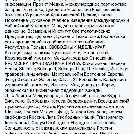
информации, Проект Медиа, Международное партнерство
за права человека, Духовное Управление Евангельских
Христиан Украинской Христианской Церкви, Новое
Поколение, Духовное Учебное Заведение Международный
Библейский Колледж, Международное христианское
движение, Всемирный Институт Саентологических
Предприятий, Церковь Духовной Технологии, Европейская
сеть организаций по наблюдению за выборами,
Республика Польша, СВОБОДНЫЙ ИДЕЛЬ-УРАЛ,
Ассоциация развития журналистики, IStories fonds,
Королевский Институт Международных Отношений,
КРИМСЬКА ПРАВОЗАХИСНА ГРУПА, Фонд имени Генриха
Бёлля, Stichting Bellingcat, Bellingcat Ltd, The Insider, Институт
правовой инициативы Центральной и Восточной Европы,
Фонд Открытой Эстонии, Calvert 22 Foundation, Канадский
украинский конгресс, Институт Макдональда-Лорье,
Украинская национальная федерация Канады,
Декабристы, Международный научный центр им Вудро
Вильсона, Свободная пресса, Возрождение, Всеукраинский
духовный центр , Риддл, Русский антивоенный комитет в
Швеции, Проект Медуза, Фонд Андрея Сахарова, Форум
свободной России, Лига Свободных Наций, Transparеncy
International, Форум Свободных Народов ПостРоссии,
Солидарность с гражданским движением в России –
Solidarus, КрымSOS, Свободный университет, Институт