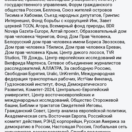
государственного управления, Форум гражданского
общества Россия, Беллона, Союз жителей островов
Тисима и Хабомаи, Съезд народных депутатов, Гринпис
Интернешнл, Фонд борьбы с коррупцией Инк, Завет
церквей TCCN, Агора, Всемирный фонд природы, BDR
Novaja Gazeta-Europe, Алтай проект, Образовательный дом
прав человека Чернигов, Фонд Дом Прав Человека,
Белорусский дом прав человека имени Бориса Звозскова,
Дом прав человека Тбилиси, Дом прав человека Ереван,
Дом прав человека Крым, Центр дикого лосося, TVR
Studios, ТВ Дождь, Центр европейских исследований им
Вилфрида Мартенса, Сетевое объединение журналистов
расследователей, АЛЛАТРА, За свободную Россию,
Свободная Бурятия, Uralic, UnKremlin, Международная
федерация транспортных рабочих, ИстЧам Финланд,
Гудзоновский институт, Фонд Демократического
Развития, Комитет-2024, Центрально-Европейский
университет, Центр восточноевропейских и
международных исследований, Общество Сторожевой
башни, Библии и трактатов Свидетелей Иеговы,
Гражданский Совет, Центр анализа европейской политики,
Академическая сеть Восточная Европа, Российский
комитет действия, РЭНД корпорейшн, Русская Америка за
демократию в России, Настоящая Россия, Глобальная сеть
журналистов-расследователей, Служба поддержки,