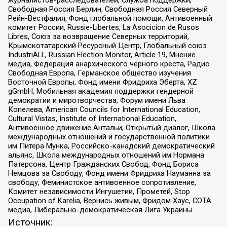
Свободная Россия Берлин, Свободная Россия Северный
Рейн-Вестфалия, Фонд глобальной помощи, Антивоенный
комитет России, Russie-Libertes, La Asocicion de Rusos
Libres, Союз за возвращение Северных территорий,
Крымскотатарский Ресурсный Центр, Глобальный союз
IndustriALL, Russian Election Monitor, Article 19, Мнение
медиа, Федерация анархического черного креста, Радио
Свободная Европа, Германское общество изучения
Восточной Европы, Фонд имени Фридриха Эберта, XZ
gGmbH, Мобильная академия поддержки гендерной
демократии и миротворчества, Форум имени Льва
Копелева, American Councils for International Education,
Cultural Vistas, Institute of International Education,
Антивоенное движение Антальи, Открытый диалог, Школа
международных отношений и государственной политики
им Питера Мунка, Российско-канадский демократический
альянс, Школа международных отношений им Нормана
Патерсона, Центр Гражданских Свобод, Фонд Бориса
Немцова за Свободу, Фонд имени Фридриха Науманна за
свободу, Феминистское антивоенное сопротивление,
Комитет независимости Ингушетии, Прометей, Stop
Occupation of Karelia, Вернись живым, Фридом Хаус, СОТА
медиа, Либерально-демократическая Лига Украины
Источник: