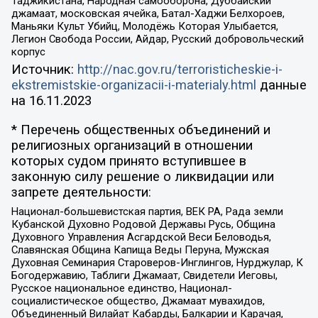
Таджикистана, Народная самооборона, Дуббайский
джамаат, московская ячейка, Батал-Хаджи Белхороев,
Маньяки Культ Убийц, Молодёжь Которая Улыбается,
Легион Свобода России, Айдар, Русский добровольческий
корпус
Источник:
http://nac.gov.ru/terroristicheskie-i-
ekstremistskie-organizacii-i-materialy.html
данные
на
16.11.2023
* Перечень общественных объединений и
религиозных организаций в отношении
которых судом принято вступившее в
законную силу решение о ликвидации или
запрете деятельности:
Национал-большевистская партия, ВЕК РА, Рада земли
Кубанской Духовно Родовой Державы Русь, Община
Духовного Управления Асгардской Веси Беловодья,
Славянская Община Капища Веды Перуна, Мужская
Духовная Семинария Староверов-Инглингов, Нурджулар, К
Богодержавию, Таблиги Джамаат, Свидетели Иеговы,
Русское национальное единство, Национал-
социалистическое общество, Джамаат мувахидов,
Объединенный Вилайат Кабарды, Балкарии и Карачая,