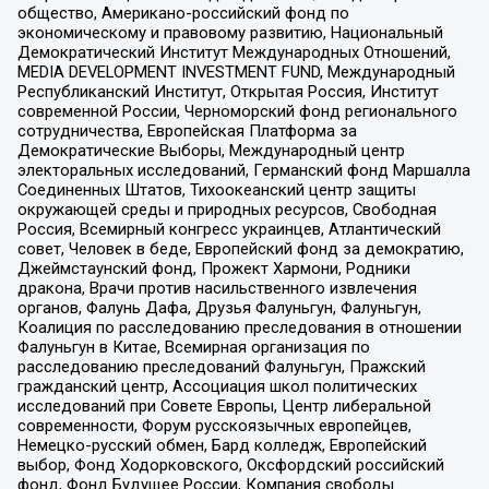
общество, Американо-российский фонд по
экономическому и правовому развитию, Национальный
Демократический Институт Международных Отношений,
MEDIA DEVELOPMENT INVESTMENT FUND, Международный
Республиканский Институт, Открытая Россия, Институт
современной России, Черноморский фонд регионального
сотрудничества, Европейская Платформа за
Демократические Выборы, Международный центр
электоральных исследований, Германский фонд Маршалла
Соединенных Штатов, Тихоокеанский центр защиты
окружающей среды и природных ресурсов, Свободная
Россия, Всемирный конгресс украинцев, Атлантический
совет, Человек в беде, Европейский фонд за демократию,
Джеймстаунский фонд, Прожект Хармони, Родники
дракона, Врачи против насильственного извлечения
органов, Фалунь Дафа, Друзья Фалуньгун, Фалуньгун,
Коалиция по расследованию преследования в отношении
Фалуньгун в Китае, Всемирная организация по
расследованию преследований Фалуньгун, Пражский
гражданский центр, Ассоциация школ политических
исследований при Совете Европы, Центр либеральной
современности, Форум русскоязычных европейцев,
Немецко-русский обмен, Бард колледж, Европейский
выбор, Фонд Ходорковского, Оксфордский российский
фонд, Фонд Будущее России, Компания свободы