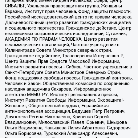
Гагарина, Фонд имени Андрея Рылькова, Сфера, Центр
СИБАЛЬТ, Уральская правозащитная группа, Женщины
Евразии, Институт прав человека, Фонд защиты гласности,
Российский исследовательский центр по правам человека,
Дальневосточный центр развития гражданских инициатив
и социального партнерства, Гражданское действие, Центр
независимых социологических исследований, Сутяжник,
АКАДЕМИЯ ПО ПРАВАМ ЧЕЛОВЕКА, Центр развития
некоммерческих организаций, Частное учреждение в
Калининграде Совета Министров северных стран,
Гражданское содействие, Трансперенси Интернешнл-Р,
Центр Защиты Прав Средств Массовой Информации,
Институт развития прессы - Сибирь, Частное учреждение в
Санкт-Петербурге Совета Министров Северных Стран,
Фонд поддержки свободы прессы, Гражданский контроль,
Человек и Закон, Общественная комиссия по сохранению
наследия академика Сахарова, Информационное
агентство МЕМО. РУ, Институт региональной прессы,
Институт Развития Свободы Информации, Экозащита!-
Женсовет, Общественный вердикт, Евразийская
антимонопольная ассоциация, Бедушев Петр Петрович,
Дзугкоева Регина Николаевна, Кривенко Сергей
Владимирович, Милославский Павел Юрьевич, Шнырова
Ольга Вадимовна, Чанышева Лилия Айратовна, Сидорович
Ольга Борисовна, Туровский Александр Алексеевич,