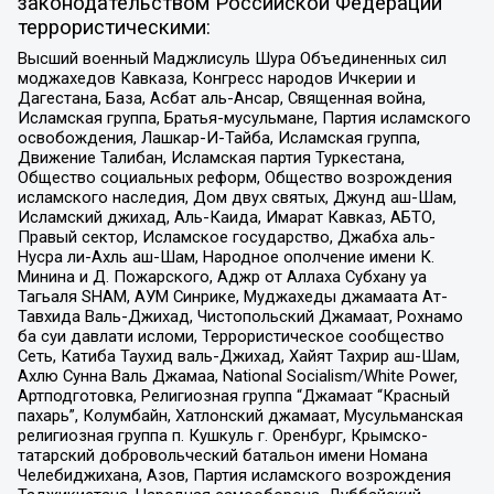
законодательством Российской Федерации
террористическими:
Высший военный Маджлисуль Шура Объединенных сил
моджахедов Кавказа, Конгресс народов Ичкерии и
Дагестана, База, Асбат аль-Ансар, Священная война,
Исламская группа, Братья-мусульмане, Партия исламского
освобождения, Лашкар-И-Тайба, Исламская группа,
Движение Талибан, Исламская партия Туркестана,
Общество социальных реформ, Общество возрождения
исламского наследия, Дом двух святых, Джунд аш-Шам,
Исламский джихад, Аль-Каида, Имарат Кавказ, АБТО,
Правый сектор, Исламское государство, Джабха аль-
Нусра ли-Ахль аш-Шам, Народное ополчение имени К.
Минина и Д. Пожарского, Аджр от Аллаха Субхану уа
Тагьаля SHAM, АУМ Синрике, Муджахеды джамаата Ат-
Тавхида Валь-Джихад, Чистопольский Джамаат, Рохнамо
ба суи давлати исломи, Террористическое сообщество
Сеть, Катиба Таухид валь-Джихад, Хайят Тахрир аш-Шам,
Ахлю Сунна Валь Джамаа, National Socialism/White Power,
Артподготовка, Религиозная группа “Джамаат “Красный
пахарь”, Колумбайн, Хатлонский джамаат, Мусульманская
религиозная группа п. Кушкуль г. Оренбург, Крымско-
татарский добровольческий батальон имени Номана
Челебиджихана, Азов, Партия исламского возрождения