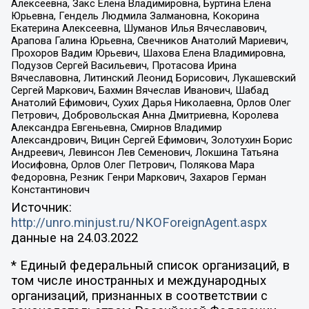
Алексеевна, Закс Елена Владимировна, Буртина Елена
Юрьевна, Гендель Людмила Залмановна, Кокорина
Екатерина Алексеевна, Шуманов Илья Вячеславович,
Арапова Галина Юрьевна, Свечников Анатолий Мариевич,
Прохоров Вадим Юрьевич, Шахова Елена Владимировна,
Подузов Сергей Васильевич, Протасова Ирина
Вячеславовна, Литинский Леонид Борисович, Лукашевский
Сергей Маркович, Бахмин Вячеслав Иванович, Шабад
Анатолий Ефимович, Сухих Дарья Николаевна, Орлов Олег
Петрович, Добровольская Анна Дмитриевна, Королева
Александра Евгеньевна, Смирнов Владимир
Александрович, Вицин Сергей Ефимович, Золотухин Борис
Андреевич, Левинсон Лев Семенович, Локшина Татьяна
Иосифовна, Орлов Олег Петрович, Полякова Мара
Федоровна, Резник Генри Маркович, Захаров Герман
Константинович
Источник:
http://unro.minjust.ru/NKOForeignAgent.aspx
данные на
24.03.2022
* Единый федеральный список организаций, в
том числе иностранных и международных
организаций, признанных в соответствии с