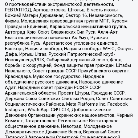
О противодействии экстремистской деятельности,
РЕВТАТПОД, Артподготовка, Штольц, В честь иконы
Божией Матери Державная, Сектор 16, Независимость,
Фирма, Молодежная правозащитная группа МПГ, Курсом
Правды и Единения, Каракольская инициативная группа,
Автоград Крю, Союз Славянских Сил Руси, Алля-Аят,
Благотворительный пансионат Ак Умут, Русская
республика Русь, Арестантское уголовное единство,
Башкорт, Нация и свобода, Нация и свобода, W.H.С., Фалунь
Дафа, Иртыш Ultras, Русский Патриотический клуб-
Новокузнецк/РПК, Сибирский державный союз, Фонд
борьбы с коррупцией, Фонд защиты прав граждан, Штабы
Навального, Совет граждан СССР Прикубанского округа г.
Краснодара, Мужское государство, Народное
объединение русского движения, Народное движение
Адат, Народный совет граждан РСФСР СССР
Архангельской области, Проект Штурм, Граждане СССР,
Держава Союз Советских Светлых Родов, Совет Советских
Социалистических Районов, Meta Platforms Inc, Facebook,
Instagram, WhatsApp, СИЧ-С14, Добровольческое
Движение Организации украинских националистов, Черный
Комитет, Татарстанское Региональное Всетатарское
общественное движение, Невоград, Молодежное
Демократическое Движение Весна, Верховный Совет
Татарской Автономной Советской Социалистической