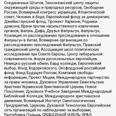
Соединенных Штатов, Тихоокеанский центр защиты
окружающей среды и природных ресурсов, Свободная
Россия, Всемирный конгресс украинцев, Атлантический
совет, Человек в беде, Европейский фонд за демократию,
Джеймстаунский фонд, Прожект Хармони, Родники
дракона, Врачи против насильственного извлечения
органов, Фалунь Дафа, Друзья Фалуньгун, Фалуньгун,
Коалиция по расследованию преследования в отношении
Фалуньгун в Китае, Всемирная организация по
расследованию преследований Фалуньгун, Пражский
гражданский центр, Ассоциация школ политических
исследований при Совете Европы, Центр либеральной
современности, Форум русскоязычных европейцев,
Немецко-русский обмен, Бард колледж, Европейский
выбор, Фонд Ходорковского, Оксфордский российский
фонд, Фонд Будущее России, Компания свободы
информации, Проект Медиа, Международное партнерство
за права человека, Духовное Управление Евангельских
Христиан Украинской Христианской Церкви, Новое
Поколение, Духовное Учебное Заведение Международный
Библейский Колледж, Международное христианское
движение, Всемирный Институт Саентологических
Предприятий, Церковь Духовной Технологии, Европейская
сеть организаций по наблюдению за выборами,
Республика Польша, СВОБОДНЫЙ ИДЕЛЬ-УРАЛ,