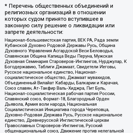
* Перечень общественных объединений и
религиозных организаций в отношении
которых судом принято вступившее в
законную силу решение о ликвидации или
запрете деятельности:
Национал-большевистская партия, ВЕК РА, Рада земли
Кубанской Духовно Родовой Державы Русь, Община
Духовного Управления Асгардской Веси Беловодья,
Славянская Община Капища Веды Перуна, Мужская
Духовная Семинария Староверов-Инглингов, Нурджулар, К
Богодержавию, Таблиги Джамаат, Свидетели Иеговы,
Русское национальное единство, Национал-
социалистическое общество, Джамаат мувахидов,
Объединенный Вилайат Кабарды, Балкарии и Карачая,
Союз славян, Ат-Такфир Валь-Хиджра, Пит Буль,
Национал-социалистическая рабочая партия России,
Славянский союз, Формат-18, Благородный Орден
Дьявола, Армия воли народа, Национальная
Социалистическая Инициатива города Череповца,
Духовно-Родовая Держава Русь, Русское национальное
единство, Древнерусской Инглистической церкви
Православных Староверов-Инглингов, Русский
общенациональный союз, Движение против нелегальной