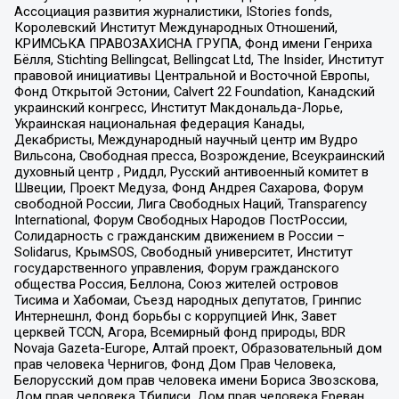
Ассоциация развития журналистики, IStories fonds,
Королевский Институт Международных Отношений,
КРИМСЬКА ПРАВОЗАХИСНА ГРУПА, Фонд имени Генриха
Бёлля, Stichting Bellingcat, Bellingcat Ltd, The Insider, Институт
правовой инициативы Центральной и Восточной Европы,
Фонд Открытой Эстонии, Calvert 22 Foundation, Канадский
украинский конгресс, Институт Макдональда-Лорье,
Украинская национальная федерация Канады,
Декабристы, Международный научный центр им Вудро
Вильсона, Свободная пресса, Возрождение, Всеукраинский
духовный центр , Риддл, Русский антивоенный комитет в
Швеции, Проект Медуза, Фонд Андрея Сахарова, Форум
свободной России, Лига Свободных Наций, Transparеncy
International, Форум Свободных Народов ПостРоссии,
Солидарность с гражданским движением в России –
Solidarus, КрымSOS, Свободный университет, Институт
государственного управления, Форум гражданского
общества Россия, Беллона, Союз жителей островов
Тисима и Хабомаи, Съезд народных депутатов, Гринпис
Интернешнл, Фонд борьбы с коррупцией Инк, Завет
церквей TCCN, Агора, Всемирный фонд природы, BDR
Novaja Gazeta-Europe, Алтай проект, Образовательный дом
прав человека Чернигов, Фонд Дом Прав Человека,
Белорусский дом прав человека имени Бориса Звозскова,
Дом прав человека Тбилиси, Дом прав человека Ереван,