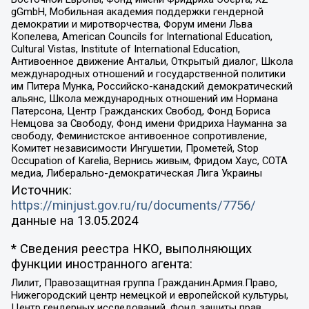
gGmbH, Мобильная академия поддержки гендерной
демократии и миротворчества, Форум имени Льва
Копелева, American Councils for International Education,
Cultural Vistas, Institute of International Education,
Антивоенное движение Антальи, Открытый диалог, Школа
международных отношений и государственной политики
им Питера Мунка, Российско-канадский демократический
альянс, Школа международных отношений им Нормана
Патерсона, Центр Гражданских Свобод, Фонд Бориса
Немцова за Свободу, Фонд имени Фридриха Науманна за
свободу, Феминистское антивоенное сопротивление,
Комитет независимости Ингушетии, Прометей, Stop
Occupation of Karelia, Вернись живым, Фридом Хаус, СОТА
медиа, Либерально-демократическая Лига Украины
Источник:
https://minjust.gov.ru/ru/documents/7756/
данные на
13.05.2024
* Сведения реестра НКО, выполняющих
функции иностранного агента:
Лилит, Правозащитная группа Гражданин.Армия.Право,
Нижегородский центр немецкой и европейской культуры,
Центр гендерных исследований, Фонд защиты прав