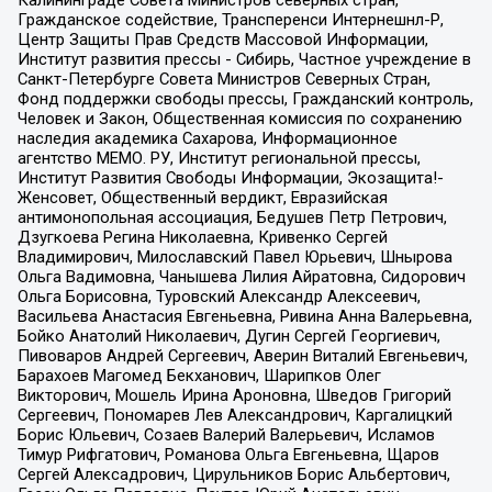
Калининграде Совета Министров северных стран,
Гражданское содействие, Трансперенси Интернешнл-Р,
Центр Защиты Прав Средств Массовой Информации,
Институт развития прессы - Сибирь, Частное учреждение в
Санкт-Петербурге Совета Министров Северных Стран,
Фонд поддержки свободы прессы, Гражданский контроль,
Человек и Закон, Общественная комиссия по сохранению
наследия академика Сахарова, Информационное
агентство МЕМО. РУ, Институт региональной прессы,
Институт Развития Свободы Информации, Экозащита!-
Женсовет, Общественный вердикт, Евразийская
антимонопольная ассоциация, Бедушев Петр Петрович,
Дзугкоева Регина Николаевна, Кривенко Сергей
Владимирович, Милославский Павел Юрьевич, Шнырова
Ольга Вадимовна, Чанышева Лилия Айратовна, Сидорович
Ольга Борисовна, Туровский Александр Алексеевич,
Васильева Анастасия Евгеньевна, Ривина Анна Валерьевна,
Бойко Анатолий Николаевич, Дугин Сергей Георгиевич,
Пивоваров Андрей Сергеевич, Аверин Виталий Евгеньевич,
Барахоев Магомед Бекханович, Шарипков Олег
Викторович, Мошель Ирина Ароновна, Шведов Григорий
Сергеевич, Пономарев Лев Александрович, Каргалицкий
Борис Юльевич, Созаев Валерий Валерьевич, Исламов
Тимур Рифгатович, Романова Ольга Евгеньевна, Щаров
Сергей Алексадрович, Цирульников Борис Альбертович,