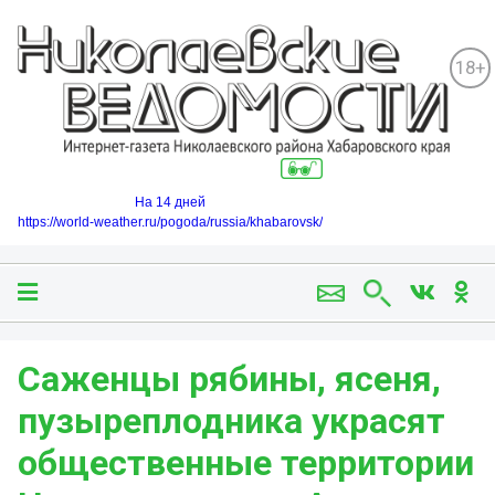
18+
На 14 дней
https://world-weather.ru/pogoda/russia/khabarovsk/
Саженцы рябины, ясеня,
пузыреплодника украсят
общественные территории