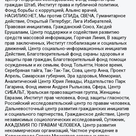
граждан Штаб, Институт права и публичной политики,
Фонд борьбы с коррупцией, Альянс врачей,
НАСИЛИЮ.НЕТ, Мы против СПИДа, СВЕЧА, Гуманитарное
действие, Открытый Петербург, Лига Избирателей,
Правовая инициатива, Гражданский Союз, Хасдей
Ерушалаим, Центр поддержки и содействия развитию
средств массовой информации, Горячая Линия, В защиту
прав заключенных, Институт глобализации и социальных
движений, Центр социально-информационных инициатив
Действие, Благотворительный фонд охраны здоровья и
защиты прав граждан, Благотворительный фонд помощи
осужденным и их семьям, Фонд Тольятти, Новое время,
Серебряная тайга, Так-Так-Так, Сова, центр Анна, Проект
Апрель, Самарская губерния, Эра здоровья, Мемориал,
Аналитический Центр Юрия Левады, Издательство Парк
Гагарина, Фонд имени Андрея Рылькова, Сфера, Центр
СИБАЛЬТ, Уральская правозащитная группа, Женщины
Евразии, Институт прав человека, Фонд защиты гласности,
Российский исследовательский центр по правам человека,
Дальневосточный центр развития гражданских инициатив
и социального партнерства, Гражданское действие, Центр
независимых социологических исследований, Сутяжник,
АКАДЕМИЯ ПО ПРАВАМ ЧЕЛОВЕКА, Центр развития
некоммерческих организаций, Частное учреждение в