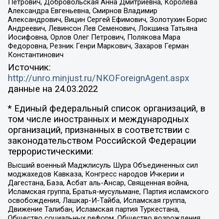
Петрович, Добровольская Анна Дмитриевна, Королева
Александра Евгеньевна, Смирнов Владимир
Александрович, Вицин Сергей Ефимович, Золотухин Борис
Андреевич, Левинсон Лев Семенович, Локшина Татьяна
Иосифовна, Орлов Олег Петрович, Полякова Мара
Федоровна, Резник Генри Маркович, Захаров Герман
Константинович
Источник:
http://unro.minjust.ru/NKOForeignAgent.aspx
данные на
24.03.2022
* Единый федеральный список организаций, в
том числе иностранных и международных
организаций, признанных в соответствии с
законодательством Российской Федерации
террористическими:
Высший военный Маджлисуль Шура Объединенных сил
моджахедов Кавказа, Конгресс народов Ичкерии и
Дагестана, База, Асбат аль-Ансар, Священная война,
Исламская группа, Братья-мусульмане, Партия исламского
освобождения, Лашкар-И-Тайба, Исламская группа,
Движение Талибан, Исламская партия Туркестана,
Общество социальных реформ, Общество возрождения