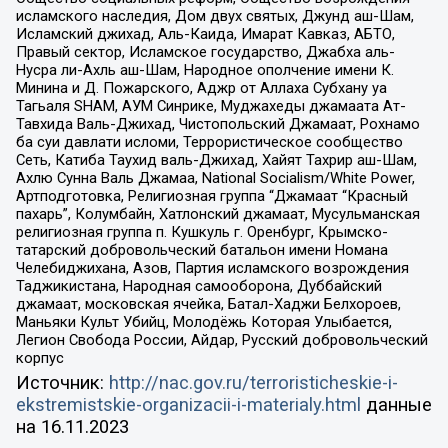
исламского наследия, Дом двух святых, Джунд аш-Шам,
Исламский джихад, Аль-Каида, Имарат Кавказ, АБТО,
Правый сектор, Исламское государство, Джабха аль-
Нусра ли-Ахль аш-Шам, Народное ополчение имени К.
Минина и Д. Пожарского, Аджр от Аллаха Субхану уа
Тагьаля SHAM, АУМ Синрике, Муджахеды джамаата Ат-
Тавхида Валь-Джихад, Чистопольский Джамаат, Рохнамо
ба суи давлати исломи, Террористическое сообщество
Сеть, Катиба Таухид валь-Джихад, Хайят Тахрир аш-Шам,
Ахлю Сунна Валь Джамаа, National Socialism/White Power,
Артподготовка, Религиозная группа “Джамаат “Красный
пахарь”, Колумбайн, Хатлонский джамаат, Мусульманская
религиозная группа п. Кушкуль г. Оренбург, Крымско-
татарский добровольческий батальон имени Номана
Челебиджихана, Азов, Партия исламского возрождения
Таджикистана, Народная самооборона, Дуббайский
джамаат, московская ячейка, Батал-Хаджи Белхороев,
Маньяки Культ Убийц, Молодёжь Которая Улыбается,
Легион Свобода России, Айдар, Русский добровольческий
корпус
Источник:
http://nac.gov.ru/terroristicheskie-i-
ekstremistskie-organizacii-i-materialy.html
данные
на
16.11.2023