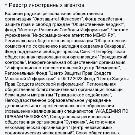
* Реестр иностранных агентов:
Калининградская региональная общественная организация "Экозащита!-Женсовет", Фонд содействия защите прав и свобод граждан "Общественный вердикт", Фонд "Институт Развития Свободы Информации", Частное учреждение "Информационное агентство МЕМО. РУ", Региональная общественная организация "Общественная комиссия по сохранению наследия академика Сахарова", Фонд поддержки свободы прессы, Санкт-Петербургская общественная правозащитная организация "Гражданский контроль", Межрегиональная общественная организация "Информационно-просветительский центр "Мемориал", Региональный Фонд "Центр Защиты Прав Средств Массовой Информации", с 05.12.2023 Фонд "Центр Защиты Прав Средств массовой информации", Региональная общественная благотворительная организация помощи беженцам и мигрантам "Гражданское содействие", Негосударственное образовательное учреждение дополнительного профессионального образования (повышение квалификации) специалистов "АКАДЕМИЯ ПО ПРАВАМ ЧЕЛОВЕКА", Свердловская региональная общественная организация "Сутяжник", Автономная некоммерческая организация "Центр независимых социологических исследований", Союз общественных объединений "Российский исследовательский центр по правам человека", Региональное общественное учреждение научно-информационный центр "МЕМОРИАЛ", Некоммерческая организация "Фонд защиты гласности", Автономная некоммерческая организация "Институт прав человека", Городская общественная организация "Екатеринбургское общество "МЕМОРИАЛ", Городская общественная организация "Рязанское историко-просветительское и правозащитное общество "Мемориал" (Рязанский Мемориал), Челябинский региональный орган общественной самодеятельности – женское общественное объединение "Женщины Евразии", Челябинский региональный орган общественной самодеятельности "Уральская правозащитная группа", Фонд содействия защите здоровья и социальной справедливости имени Андрея Рылькова, Автономная Некоммерческая Организация "Аналитический Центр Юрия Левады", Автономная некоммерческая организация социальной поддержки населения "Проект Апрель", Региональная общественная организация помощи женщинам и детям, находящимся в кризисной ситуации "Информационно-методический центр "Анна", Фонд содействия развитию массовых коммуникаций и правовому просвещению "Так-так-Так", Фонд содействия устойчивому развитию "Серебряная тайга", Свердловский региональный общественный фонд социальных проектов "Новое время", "Idel.Реалии", Кавказ.Реалии, Крым.Реалии, Телеканал Настоящее Время, Татаро-башкирская служба Радио Свобода (Azatliq Radiosi), Радио Свободная Европа/Радио Свобода (PCE/PC), "Сибирь.Реалии", "Фактограф", Благотворительный фонд помощи осужденным и их семьям, Автономная некоммерческая организация "Институт глобализации и социальных движений", Фонд "В защиту прав заключенных", Частное учреждение "Центр поддержки и содействия развитию средств массовой информации", Пензенский региональный общественный благотворительный фонд "Гражданский союз", "Север.Реалии", Некоммерческая организация Фонд "Правовая инициатива", Общество с ограниченной ответственностью "Радио Свободная Европа/Радио Свобода", Чешское информационное агентство "MEDIUM-ORIENT", Красноярская региональная общественная организация "Мы против СПИДа", Камалягин Денис Николаевич, Маркелов Сергей Евгеньевич, Пономарев Лев Александрович, Савицкая Людмила Алексеевна, Автономная некоммерческая организация "Центр по работе с проблемой насилия "НАСИЛИЮ.НЕТ", Межрегиональный профессиональный союз работников здравоохранения "Альянс врачей", Юридическое лицо, зарегистрированное в Латвийской Республике, SIA "Medusa Project" (регистрационный номер 40103797863, дата регистрации 10.06.2014), Некоммерческая организация "Фонд по борьбе с коррупцией", Автономная некоммерческая организация "Институт права и публичной политики", Баданин Роман Сергеевич, Гликин Максим Александрович, Железнова Мария Михайловна, Лукьянова Юлия Сергеевна, Маетная Елизавета Витальевна, Маняхин Петр Борисович, Чуракова Ольга Владимировна, Ярош Юлия Петровна, Юридическое лицо "The Insider SIA", зарегистрированное в Риге, Латвийская Республика (дата регистрации 26.06.2015), являющееся администратором доменного имени интернет-издания "The Insider SIA", https://theins.ru, Постернак Алексей Евгеньевич, Рубин Михаил Аркадьевич, Анин Роман Александрович, Юридическое лицо Istories fonds, зарегистрированное в Латвийской Республике (регистрационный номер 50008295751, дата регистрации 24.02.2020), Великовский Дмитрий Александрович, Долинина Ирина Николаевна, Мароховская Алеся Алексеевна, Шлейнов Роман Юрьевич, Шмагун Олеся Валентиновна, Общество с ограниченной ответственностью "Альтаир 2021", Общество с ограниченной ответственностью "Вега 2021", Общество с ограниченной ответственностью "Главный редактор 2021", Общество с ограниченной ответственностью "Ромашки монолит", Важенков Артем Валерьевич, Ивановская областная общественная организация "Центр гендерных исследований", Гурман Юрий Альбертович, Медиапроект "ОВД-Инфо", Егоров Владимир Владимирович, Жилинский Владимир Александрович, Общество с ограниченной ответственностью "ЗП", Иванова София Юрьевна, Карезина Инна Павловна, Кильтау Екатерина Викторовна, Петров Алексей Викторович, Пискунов Сергей Евгеньевич, Смирнов Сергей Сергеевич, Тихонов Михаил Сергеевич, Общество с ограниченной ответственностью "ЖУРНАЛИСТ-ИНОСТРАННЫЙ АГЕНТ", Арапова Галина Юрьевна, Вольтская Татьяна Анатольевна, Американская компания "Mason G.E.S. Anonymous Foundation" (США), являющаяся владельцем интернет-издания https://mnews.world/, Компания "Stichting Bellingcat", зарегистрированная в Нидерландах (дата регистрации 11.07.2018), Захаров Андрей Вячеславович, Клепиковская Екатерина Дмитриевна, Общество с ограниченной ответственностью "МЕМО", Перл Роман Александрович, Симонов Евгений Алексеевич, Соловьева Елена Анатольевна, Сотников Даниил Владимирович, Сурначева Елизавета Дмитриевна, Автономная некоммерческая организация по защите прав человека и информированию населения "Якутия – Наше Мнение", Общество с ограниченной ответственностью "Москоу диджитал медиа", с 26.01.2023 Общество с ограниченной ответственностью "Чайка Белые сады", Ветошкина Валерия Валерьевна, Заговора Максим Александрович, Межрегиональное общественное движение "Российская ЛГБТ - сеть", Оленичев Максим Владимирович, Павлов Иван Юрьевич, Скворцова Елена Сергеевна, Общество с ограниченной ответственностью "Как бы инагент", Кочетков Игорь Викторович, Общество с ограниченной ответственностью "Честные выборы", Еланчик Олег Александрович, Общество с ограниченной ответственностью "Нобелевский призыв", Гималова Регина Эмилевна, Григорьев Андрей Валерьевич, Григорьева Алина Александровна, Ассоциация по содействию защите прав призывников, альтернативнослужащих и военнослужащих "Правозащитная группа "Гражданин.Армия.Право", Хисамова Регина Фаритовна, Автономная некоммерческая организация по реализации социально-правовых программ "Лилит", Дальневосточное общественное движение "Маяк", Санкт-Петербургская ЛГБТ-инициативная группа "Выход", Инициативная группа ЛГБТ+ "Реверс", Алексеев Андрей Викторович, Бекбулатова Таисия Львовна, Беляев Иван Михайлович, Владыкина Елена Сергеевна, Гельман Марат Александрович, Никульшина Вероника Юрьевна, Толоконникова Надежда Андреевна, Шендерович Виктор Анатольевич, Общество с ограниченной ответственностью "Данное сообщение", Общество с ограниченной ответственностью Издательский дом "Новая глава", Айнбиндер Александра Александровна, Московский комьюнити-центр для ЛГБТ+инициатив, Благотворительный фонд развития филантропии, Deutsche Welle (Германия, Kurt-Schumacher-Strasse 3, 53113 Bonn), Борзунова Мария Михайловна, Воробьев Виктор Викторович, Голубева Анна Львовна, Константинова Алла Михайловна, Малкова Ирина Владимировна, Мурадов Мурад Абдулгалимович, Осетинская Елизавета Николаевна, Понасенков Евгений Николаевич, Ганапольский Матвей Юрьевич, Киселев Евгений Алексеевич, Борухович Ирина Григорьевна, Дремин Иван Тимофеевич, Дубровский Дмитрий Викторович, Красноярская региональная общественная организация поддержки и развития альтернативных образовательных технологий и межкультурных коммуникаций "ИНТЕРРА", Маяковская Екатерина Алексеевна, Фейгин Марк Захарович, Филимонов Андрей Викторович, Дзугкоева Регина Николаевна, Доброхотов Роман Александрович, Дудь Юрий Александрович, Елкин Сергей Владимирович, Кругликов Кирилл Игоревич, Сабунаева Мария Леонидовна, Семенов Алексей Владимирович, Шаинян Карен Багратович, Шульман Екатерина Михайловна, Асафьев Артур Валерьевич, Вахштайн Виктор Семенович, Венедиктов Алексей Алексеевич, Лушникова Екатерина Евгеньевна, Волков Леонид Михайлович, Невзоров Александр Глебович, Пархоменко Сергей Борисович, Сироткин Ярослав Николаевич, Кара-Мурза Владимир Владимирович, Баранова Наталья Владимировна, Гозман Леонид Яковлевич, Кагарлицкий Борис Юльевич, Климарев Михаил Валерьевич, Милов Владимир Станиславович, Автономная некоммерческая организация Краснодарский центр современного искусства "Типография", Моргенштерн Алишер Тагирович, Соболь Любовь Эдуардовна, Общество с ограниченной ответственностью "ЛИЗА НОРМ", Каспаров Гарри Кимович, Ходорковский Михаил Борисович, Общество с ограниченной ответственностью "Апрельские тезисы", Данилович Ирина Брониславовна, Кашин Олег Владимирович, Петров Николай Владимирович, Пивоваров Алексей Владимирович, Соколов Михаил Владимирович, Цветкова Юлия Владимировна, Чичваркин Евгений Александрович, Комитет против пыток/Команда против пыток, Общество с ограниченной ответственностью "Первый научный", Общество с ограниченной ответственностью "Вертолет и ко", Белоцерковская Вероника Борисовна, Кац Максим Евгеньевич, Лазарева Татьяна Юрьевна, Шаведдинов Руслан Табризович, Яшин Илья Валерьевич, Общество с ограниченной ответственностью "Иноагент ААВ", Алешковский Дмитрий Петрович, Альбац Евгения Марковна, Быков Дмитрий Львович, Галямина Юлия Евгеньевна, Лойко Сергей Леонидович, Мартынов Кирилл Константинович, Медведев Сергей Александрович, Крашенинников Федор Геннадиевич, Гордеева Катерина Вл