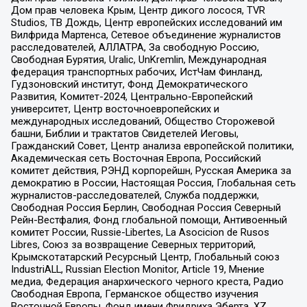
Дом прав человека Крым, Центр дикого лосося, TVR
Studios, ТВ Дождь, Центр европейских исследований им
Вилфрида Мартенса, Сетевое объединение журналистов
расследователей, АЛЛАТРА, За свободную Россию,
Свободная Бурятия, Uralic, UnKremlin, Международная
федерация транспортных рабочих, ИстЧам Финланд,
Гудзоновский институт, Фонд Демократического
Развития, Комитет-2024, Центрально-Европейский
университет, Центр восточноевропейских и
международных исследований, Общество Сторожевой
башни, Библии и трактатов Свидетелей Иеговы,
Гражданский Совет, Центр анализа европейской политики,
Академическая сеть Восточная Европа, Российский
комитет действия, РЭНД корпорейшн, Русская Америка за
демократию в России, Настоящая Россия, Глобальная сеть
журналистов-расследователей, Служба поддержки,
Свободная Россия Берлин, Свободная Россия Северный
Рейн-Вестфалия, Фонд глобальной помощи, Антивоенный
комитет России, Russie-Libertes, La Asocicion de Rusos
Libres, Союз за возвращение Северных территорий,
Крымскотатарский Ресурсный Центр, Глобальный союз
IndustriALL, Russian Election Monitor, Article 19, Мнение
медиа, Федерация анархического черного креста, Радио
Свободная Европа, Германское общество изучения
Восточной Европы, Фонд имени Фридриха Эберта, XZ