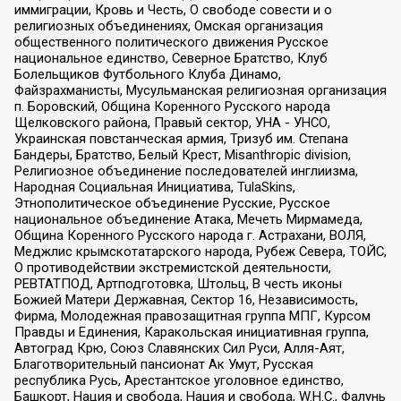
иммиграции, Кровь и Честь, О свободе совести и о
религиозных объединениях, Омская организация
общественного политического движения Русское
национальное единство, Северное Братство, Клуб
Болельщиков Футбольного Клуба Динамо,
Файзрахманисты, Мусульманская религиозная организация
п. Боровский, Община Коренного Русского народа
Щелковского района, Правый сектор, УНА - УНСО,
Украинская повстанческая армия, Тризуб им. Степана
Бандеры, Братство, Белый Крест, Misanthropic division,
Религиозное объединение последователей инглиизма,
Народная Социальная Инициатива, TulaSkins,
Этнополитическое объединение Русские, Русское
национальное объединение Атака, Мечеть Мирмамеда,
Община Коренного Русского народа г. Астрахани, ВОЛЯ,
Меджлис крымскотатарского народа, Рубеж Севера, ТОЙС,
О противодействии экстремистской деятельности,
РЕВТАТПОД, Артподготовка, Штольц, В честь иконы
Божией Матери Державная, Сектор 16, Независимость,
Фирма, Молодежная правозащитная группа МПГ, Курсом
Правды и Единения, Каракольская инициативная группа,
Автоград Крю, Союз Славянских Сил Руси, Алля-Аят,
Благотворительный пансионат Ак Умут, Русская
республика Русь, Арестантское уголовное единство,
Башкорт, Нация и свобода, Нация и свобода, W.H.С., Фалунь