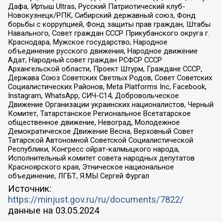
Дафа, Иртыш Ultras, Русский Патриотический клуб-
Новокузнецк/РПК, Сибирский державный союз, Фонд
борьбы с коррупцией, Фонд защиты прав граждан, Штабы
Навального, Совет граждан СССР Прикубанского округа г.
Краснодара, Мужское государство, Народное
объединение русского движения, Народное движение
Адат, Народный совет граждан РСФСР СССР
Архангельской области, Проект Штурм, Граждане СССР,
Держава Союз Советских Светлых Родов, Совет Советских
Социалистических Районов, Meta Platforms Inc, Facebook,
Instagram, WhatsApp, СИЧ-С14, Добровольческое
Движение Организации украинских националистов, Черный
Комитет, Татарстанское Региональное Всетатарское
общественное движение, Невоград, Молодежное
Демократическое Движение Весна, Верховный Совет
Татарской Автономной Советской Социалистической
Республики, Конгресс ойрат-калмыцкого народа,
Исполнительный комитет совета народных депутатов
Красноярского края, Этническое национальное
объединение, ЛГБТ, Я.МЫ Сергей Фургал
Источник:
https://minjust.gov.ru/ru/documents/7822/
данные на
03.05.2024