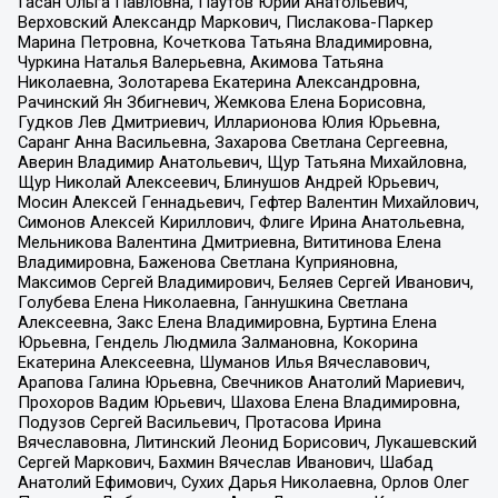
Гасан Ольга Павловна, Паутов Юрий Анатольевич,
Верховский Александр Маркович, Пислакова-Паркер
Марина Петровна, Кочеткова Татьяна Владимировна,
Чуркина Наталья Валерьевна, Акимова Татьяна
Николаевна, Золотарева Екатерина Александровна,
Рачинский Ян Збигневич, Жемкова Елена Борисовна,
Гудков Лев Дмитриевич, Илларионова Юлия Юрьевна,
Саранг Анна Васильевна, Захарова Светлана Сергеевна,
Аверин Владимир Анатольевич, Щур Татьяна Михайловна,
Щур Николай Алексеевич, Блинушов Андрей Юрьевич,
Мосин Алексей Геннадьевич, Гефтер Валентин Михайлович,
Симонов Алексей Кириллович, Флиге Ирина Анатольевна,
Мельникова Валентина Дмитриевна, Вититинова Елена
Владимировна, Баженова Светлана Куприяновна,
Максимов Сергей Владимирович, Беляев Сергей Иванович,
Голубева Елена Николаевна, Ганнушкина Светлана
Алексеевна, Закс Елена Владимировна, Буртина Елена
Юрьевна, Гендель Людмила Залмановна, Кокорина
Екатерина Алексеевна, Шуманов Илья Вячеславович,
Арапова Галина Юрьевна, Свечников Анатолий Мариевич,
Прохоров Вадим Юрьевич, Шахова Елена Владимировна,
Подузов Сергей Васильевич, Протасова Ирина
Вячеславовна, Литинский Леонид Борисович, Лукашевский
Сергей Маркович, Бахмин Вячеслав Иванович, Шабад
Анатолий Ефимович, Сухих Дарья Николаевна, Орлов Олег