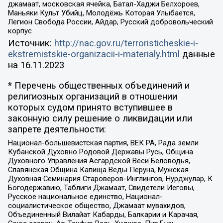
джамаат, московская ячейка, Батал-Хаджи Белхороев,
Маньяки Культ Убийц, Молодёжь Которая Улыбается,
Легион Свобода России, Айдар, Русский добровольческий
корпус
Источник:
http://nac.gov.ru/terroristicheskie-i-
ekstremistskie-organizacii-i-materialy.html
данные
на
16.11.2023
* Перечень общественных объединений и
религиозных организаций в отношении
которых судом принято вступившее в
законную силу решение о ликвидации или
запрете деятельности:
Национал-большевистская партия, ВЕК РА, Рада земли
Кубанской Духовно Родовой Державы Русь, Община
Духовного Управления Асгардской Веси Беловодья,
Славянская Община Капища Веды Перуна, Мужская
Духовная Семинария Староверов-Инглингов, Нурджулар, К
Богодержавию, Таблиги Джамаат, Свидетели Иеговы,
Русское национальное единство, Национал-
социалистическое общество, Джамаат мувахидов,
Объединенный Вилайат Кабарды, Балкарии и Карачая,