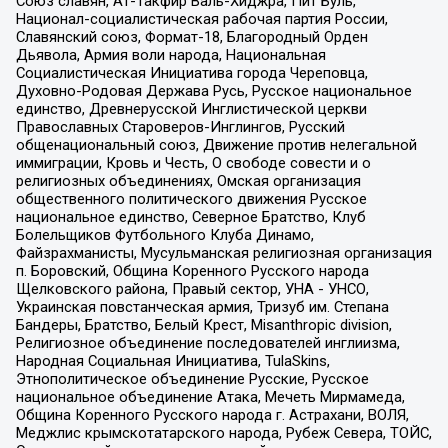
Союз славян, Ат-Такфир Валь-Хиджра, Пит Буль,
Национал-социалистическая рабочая партия России,
Славянский союз, Формат-18, Благородный Орден
Дьявола, Армия воли народа, Национальная
Социалистическая Инициатива города Череповца,
Духовно-Родовая Держава Русь, Русское национальное
единство, Древнерусской Инглистической церкви
Православных Староверов-Инглингов, Русский
общенациональный союз, Движение против нелегальной
иммиграции, Кровь и Честь, О свободе совести и о
религиозных объединениях, Омская организация
общественного политического движения Русское
национальное единство, Северное Братство, Клуб
Болельщиков Футбольного Клуба Динамо,
Файзрахманисты, Мусульманская религиозная организация
п. Боровский, Община Коренного Русского народа
Щелковского района, Правый сектор, УНА - УНСО,
Украинская повстанческая армия, Тризуб им. Степана
Бандеры, Братство, Белый Крест, Misanthropic division,
Религиозное объединение последователей инглиизма,
Народная Социальная Инициатива, TulaSkins,
Этнополитическое объединение Русские, Русское
национальное объединение Атака, Мечеть Мирмамеда,
Община Коренного Русского народа г. Астрахани, ВОЛЯ,
Меджлис крымскотатарского народа, Рубеж Севера, ТОЙС,