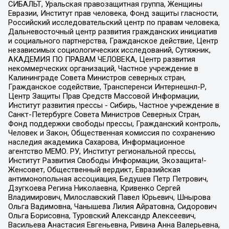
СИБАЛЬТ, Уральская правозащитная группа, Женщины
Евразии, Институт прав человека, Фонд защиты гласности,
Российский исследовательский центр по правам человека,
Дальневосточный центр развития гражданских инициатив
и социального партнерства, Гражданское действие, Центр
независимых социологических исследований, Сутяжник,
АКАДЕМИЯ ПО ПРАВАМ ЧЕЛОВЕКА, Центр развития
некоммерческих организаций, Частное учреждение в
Калининграде Совета Министров северных стран,
Гражданское содействие, Трансперенси Интернешнл-Р,
Центр Защиты Прав Средств Массовой Информации,
Институт развития прессы - Сибирь, Частное учреждение в
Санкт-Петербурге Совета Министров Северных Стран,
Фонд поддержки свободы прессы, Гражданский контроль,
Человек и Закон, Общественная комиссия по сохранению
наследия академика Сахарова, Информационное
агентство МЕМО. РУ, Институт региональной прессы,
Институт Развития Свободы Информации, Экозащита!-
Женсовет, Общественный вердикт, Евразийская
антимонопольная ассоциация, Бедушев Петр Петрович,
Дзугкоева Регина Николаевна, Кривенко Сергей
Владимирович, Милославский Павел Юрьевич, Шнырова
Ольга Вадимовна, Чанышева Лилия Айратовна, Сидорович
Ольга Борисовна, Туровский Александр Алексеевич,
Васильева Анастасия Евгеньевна, Ривина Анна Валерьевна,