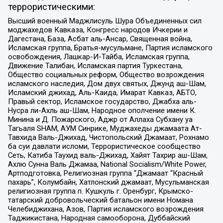
террористическими:
Высший военный Маджлисуль Шура Объединенных сил
моджахедов Кавказа, Конгресс народов Ичкерии и
Дагестана, База, Асбат аль-Ансар, Священная война,
Исламская группа, Братья-мусульмане, Партия исламского
освобождения, Лашкар-И-Тайба, Исламская группа,
Движение Талибан, Исламская партия Туркестана,
Общество социальных реформ, Общество возрождения
исламского наследия, Дом двух святых, Джунд аш-Шам,
Исламский джихад, Аль-Каида, Имарат Кавказ, АБТО,
Правый сектор, Исламское государство, Джабха аль-
Нусра ли-Ахль аш-Шам, Народное ополчение имени К.
Минина и Д. Пожарского, Аджр от Аллаха Субхану уа
Тагьаля SHAM, АУМ Синрике, Муджахеды джамаата Ат-
Тавхида Валь-Джихад, Чистопольский Джамаат, Рохнамо
ба суи давлати исломи, Террористическое сообщество
Сеть, Катиба Таухид валь-Джихад, Хайят Тахрир аш-Шам,
Ахлю Сунна Валь Джамаа, National Socialism/White Power,
Артподготовка, Религиозная группа “Джамаат “Красный
пахарь”, Колумбайн, Хатлонский джамаат, Мусульманская
религиозная группа п. Кушкуль г. Оренбург, Крымско-
татарский добровольческий батальон имени Номана
Челебиджихана, Азов, Партия исламского возрождения
Таджикистана, Народная самооборона, Дуббайский