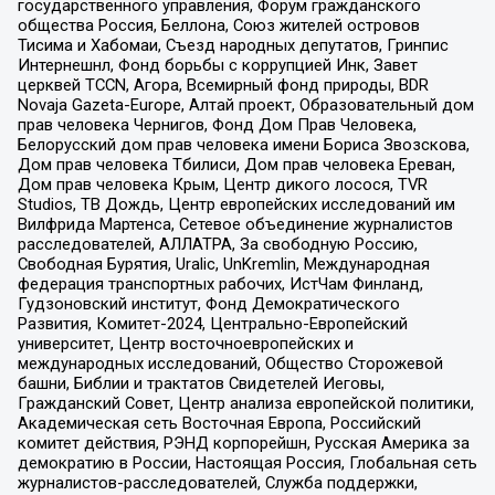
государственного управления, Форум гражданского
общества Россия, Беллона, Союз жителей островов
Тисима и Хабомаи, Съезд народных депутатов, Гринпис
Интернешнл, Фонд борьбы с коррупцией Инк, Завет
церквей TCCN, Агора, Всемирный фонд природы, BDR
Novaja Gazeta-Europe, Алтай проект, Образовательный дом
прав человека Чернигов, Фонд Дом Прав Человека,
Белорусский дом прав человека имени Бориса Звозскова,
Дом прав человека Тбилиси, Дом прав человека Ереван,
Дом прав человека Крым, Центр дикого лосося, TVR
Studios, ТВ Дождь, Центр европейских исследований им
Вилфрида Мартенса, Сетевое объединение журналистов
расследователей, АЛЛАТРА, За свободную Россию,
Свободная Бурятия, Uralic, UnKremlin, Международная
федерация транспортных рабочих, ИстЧам Финланд,
Гудзоновский институт, Фонд Демократического
Развития, Комитет-2024, Центрально-Европейский
университет, Центр восточноевропейских и
международных исследований, Общество Сторожевой
башни, Библии и трактатов Свидетелей Иеговы,
Гражданский Совет, Центр анализа европейской политики,
Академическая сеть Восточная Европа, Российский
комитет действия, РЭНД корпорейшн, Русская Америка за
демократию в России, Настоящая Россия, Глобальная сеть
журналистов-расследователей, Служба поддержки,