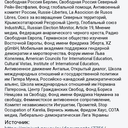
Свободная Россия Берлин, Свободная Россия Северный
Рейн-Вестфалия, Фонд глобальной помощи, Антивоенный
комитет России, Russie-Libertes, La Asocicion de Rusos
Libres, Союз за возвращение Северных территорий,
Крымскотатарский Ресурсный Центр, Глобальный союз
IndustriALL, Russian Election Monitor, Article 19, Мнение
медиа, Федерация анархического черного креста, Радио
Свободная Европа, Германское общество изучения
Восточной Европы, Фонд имени Фридриха Эберта, XZ
gGmbH, Мобильная академия поддержки гендерной
демократии и миротворчества, Форум имени Льва
Копелева, American Councils for International Education,
Cultural Vistas, Institute of International Education,
Антивоенное движение Антальи, Открытый диалог, Школа
международных отношений и государственной политики
им Питера Мунка, Российско-канадский демократический
альянс, Школа международных отношений им Нормана
Патерсона, Центр Гражданских Свобод, Фонд Бориса
Немцова за Свободу, Фонд имени Фридриха Науманна за
свободу, Феминистское антивоенное сопротивление,
Комитет независимости Ингушетии, Прометей, Stop
Occupation of Karelia, Вернись живым, Фридом Хаус, СОТА
медиа, Либерально-демократическая Лига Украины
Источник: