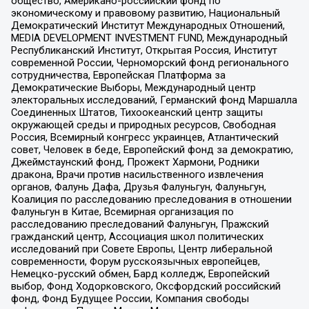
общество, Американо-российский фонд по
экономическому и правовому развитию, Национальный
Демократический Институт Международных Отношений,
MEDIA DEVELOPMENT INVESTMENT FUND, Международный
Республиканский Институт, Открытая Россия, Институт
современной России, Черноморский фонд регионального
сотрудничества, Европейская Платформа за
Демократические Выборы, Международный центр
электоральных исследований, Германский фонд Маршалла
Соединенных Штатов, Тихоокеанский центр защиты
окружающей среды и природных ресурсов, Свободная
Россия, Всемирный конгресс украинцев, Атлантический
совет, Человек в беде, Европейский фонд за демократию,
Джеймстаунский фонд, Прожект Хармони, Родники
дракона, Врачи против насильственного извлечения
органов, Фалунь Дафа, Друзья Фалуньгун, Фалуньгун,
Коалиция по расследованию преследования в отношении
Фалуньгун в Китае, Всемирная организация по
расследованию преследований Фалуньгун, Пражский
гражданский центр, Ассоциация школ политических
исследований при Совете Европы, Центр либеральной
современности, Форум русскоязычных европейцев,
Немецко-русский обмен, Бард колледж, Европейский
выбор, Фонд Ходорковского, Оксфордский российский
фонд, Фонд Будущее России, Компания свободы