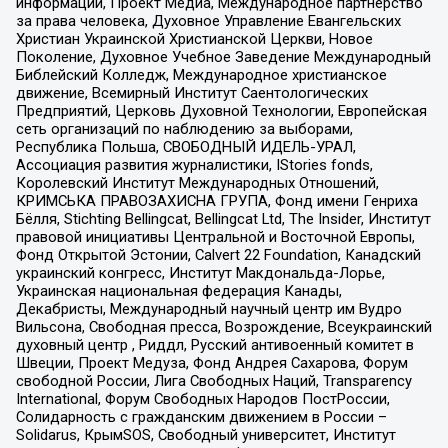
информации, Проект Медиа, Международное партнерство
за права человека, Духовное Управление Евангельских
Христиан Украинской Христианской Церкви, Новое
Поколение, Духовное Учебное Заведение Международный
Библейский Колледж, Международное христианское
движение, Всемирный Институт Саентологических
Предприятий, Церковь Духовной Технологии, Европейская
сеть организаций по наблюдению за выборами,
Республика Польша, СВОБОДНЫЙ ИДЕЛЬ-УРАЛ,
Ассоциация развития журналистики, IStories fonds,
Королевский Институт Международных Отношений,
КРИМСЬКА ПРАВОЗАХИСНА ГРУПА, Фонд имени Генриха
Бёлля, Stichting Bellingcat, Bellingcat Ltd, The Insider, Институт
правовой инициативы Центральной и Восточной Европы,
Фонд Открытой Эстонии, Calvert 22 Foundation, Канадский
украинский конгресс, Институт Макдональда-Лорье,
Украинская национальная федерация Канады,
Декабристы, Международный научный центр им Вудро
Вильсона, Свободная пресса, Возрождение, Всеукраинский
духовный центр , Риддл, Русский антивоенный комитет в
Швеции, Проект Медуза, Фонд Андрея Сахарова, Форум
свободной России, Лига Свободных Наций, Transparеncy
International, Форум Свободных Народов ПостРоссии,
Солидарность с гражданским движением в России –
Solidarus, КрымSOS, Свободный университет, Институт