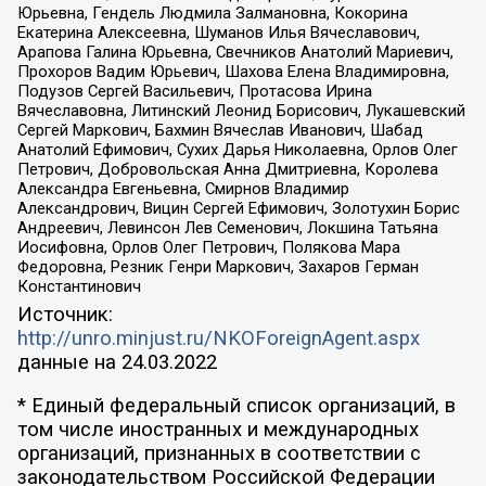
Юрьевна, Гендель Людмила Залмановна, Кокорина
Екатерина Алексеевна, Шуманов Илья Вячеславович,
Арапова Галина Юрьевна, Свечников Анатолий Мариевич,
Прохоров Вадим Юрьевич, Шахова Елена Владимировна,
Подузов Сергей Васильевич, Протасова Ирина
Вячеславовна, Литинский Леонид Борисович, Лукашевский
Сергей Маркович, Бахмин Вячеслав Иванович, Шабад
Анатолий Ефимович, Сухих Дарья Николаевна, Орлов Олег
Петрович, Добровольская Анна Дмитриевна, Королева
Александра Евгеньевна, Смирнов Владимир
Александрович, Вицин Сергей Ефимович, Золотухин Борис
Андреевич, Левинсон Лев Семенович, Локшина Татьяна
Иосифовна, Орлов Олег Петрович, Полякова Мара
Федоровна, Резник Генри Маркович, Захаров Герман
Константинович
Источник:
http://unro.minjust.ru/NKOForeignAgent.aspx
данные на
24.03.2022
* Единый федеральный список организаций, в
том числе иностранных и международных
организаций, признанных в соответствии с
законодательством Российской Федерации