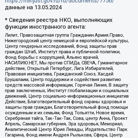
https://minjust.gov.ru/ru/documents/7756/
данные на
13.05.2024
* Сведения реестра НКО, выполняющих
функции иностранного агента:
Лилит, Правозащитная группа Гражданин.Армия.Право,
Нижегородский центр немецкой и европейской культуры,
Центр гендерных исследований, Фонд защиты прав
граждан Штаб, Институт права и публичной политики,
Фонд борьбы с коррупцией, Альянс врачей,
НАСИЛИЮ.НЕТ, Мы против СПИДа, СВЕЧА, Гуманитарное
действие, Открытый Петербург, Лига Избирателей,
Правовая инициатива, Гражданский Союз, Хасдей
Ерушалаим, Центр поддержки и содействия развитию
средств массовой информации, Горячая Линия, В защиту
прав заключенных, Институт глобализации и социальных
движений, Центр социально-информационных инициатив
Действие, Благотворительный фонд охраны здоровья и
защиты прав граждан, Благотворительный фонд помощи
осужденным и их семьям, Фонд Тольятти, Новое время,
Серебряная тайга, Так-Так-Так, Сова, центр Анна, Проект
Апрель, Самарская губерния, Эра здоровья, Мемориал,
Аналитический Центр Юрия Левады, Издательство Парк
Гагарина, Фонд имени Андрея Рылькова, Сфера, Центр