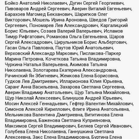
Бойко Анатолий Николаевич, Дугин Сергей Георгиевич,
Пивоваров Андрей Сергеевич, Аверин Виталий Евгеньевич,
Барахоев Магомед Бекханович, Шарипков Олег
Викторович, Мошель Ирина Ароновна, Шведов Григорий
Сергеевич, Пономарев Лев Александрович, Каргалицкий
Борис Юльевич, Созаев Валерий Валерьевич, Исламов
Тимур Рифгатович, Романова Ольга Евгеньевна, Щаров
Сергей Алексадрович, Цирульников Борис Альбертович,
Гасан Ольга Павловна, Паутов Юрий Анатольевич,
Верховский Александр Маркович, Пислакова-Паркер
Марина Петровна, Кочеткова Татьяна Владимировна,
Чуркина Наталья Валерьевна, Акимова Татьяна
Николаевна, Золотарева Екатерина Александровна,
Рачинский Ян Збигневич, Жемкова Елена Борисовна,
Гудков Лев Дмитриевич, Илларионова Юлия Юрьевна,
Саранг Анна Васильевна, Захарова Светлана Сергеевна,
Аверин Владимир Анатольевич, Щур Татьяна Михайловна,
Щур Николай Алексеевич, Блинушов Андрей Юрьевич,
Мосин Алексей Геннадьевич, Гефтер Валентин Михайлович,
Симонов Алексей Кириллович, Флиге Ирина Анатольевна,
Мельникова Валентина Дмитриевна, Вититинова Елена
Владимировна, Баженова Светлана Куприяновна,
Максимов Сергей Владимирович, Беляев Сергей Иванович,
Голубева Елена Николаевна, Ганнушкина Светлана
Алексеевна, Закс Елена Владимировна, Буртина Елена