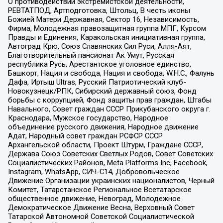
О противодействии экстремистской деятельности,
РЕВТАТПОД, Артподготовка, Штольц, В честь иконы
Божией Матери Державная, Сектор 16, Независимость,
Фирма, Молодежная правозащитная группа МПГ, Курсом
Правды и Единения, Каракольская инициативная группа,
Автоград Крю, Союз Славянских Сил Руси, Алля-Аят,
Благотворительный пансионат Ак Умут, Русская
республика Русь, Арестантское уголовное единство,
Башкорт, Нация и свобода, Нация и свобода, W.H.С., Фалунь
Дафа, Иртыш Ultras, Русский Патриотический клуб-
Новокузнецк/РПК, Сибирский державный союз, Фонд
борьбы с коррупцией, Фонд защиты прав граждан, Штабы
Навального, Совет граждан СССР Прикубанского округа г.
Краснодара, Мужское государство, Народное
объединение русского движения, Народное движение
Адат, Народный совет граждан РСФСР СССР
Архангельской области, Проект Штурм, Граждане СССР,
Держава Союз Советских Светлых Родов, Совет Советских
Социалистических Районов, Meta Platforms Inc, Facebook,
Instagram, WhatsApp, СИЧ-С14, Добровольческое
Движение Организации украинских националистов, Черный
Комитет, Татарстанское Региональное Всетатарское
общественное движение, Невоград, Молодежное
Демократическое Движение Весна, Верховный Совет
Татарской Автономной Советской Социалистической