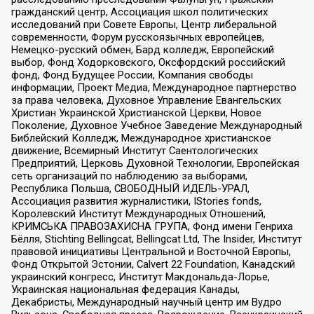
гражданский центр, Ассоциация школ политических
исследований при Совете Европы, Центр либеральной
современности, Форум русскоязычных европейцев,
Немецко-русский обмен, Бард колледж, Европейский
выбор, Фонд Ходорковского, Оксфордский российский
фонд, Фонд Будущее России, Компания свободы
информации, Проект Медиа, Международное партнерство
за права человека, Духовное Управление Евангельских
Христиан Украинской Христианской Церкви, Новое
Поколение, Духовное Учебное Заведение Международный
Библейский Колледж, Международное христианское
движение, Всемирный Институт Саентологических
Предприятий, Церковь Духовной Технологии, Европейская
сеть организаций по наблюдению за выборами,
Республика Польша, СВОБОДНЫЙ ИДЕЛЬ-УРАЛ,
Ассоциация развития журналистики, IStories fonds,
Королевский Институт Международных Отношений,
КРИМСЬКА ПРАВОЗАХИСНА ГРУПА, Фонд имени Генриха
Бёлля, Stichting Bellingcat, Bellingcat Ltd, The Insider, Институт
правовой инициативы Центральной и Восточной Европы,
Фонд Открытой Эстонии, Calvert 22 Foundation, Канадский
украинский конгресс, Институт Макдональда-Лорье,
Украинская национальная федерация Канады,
Декабристы, Международный научный центр им Вудро