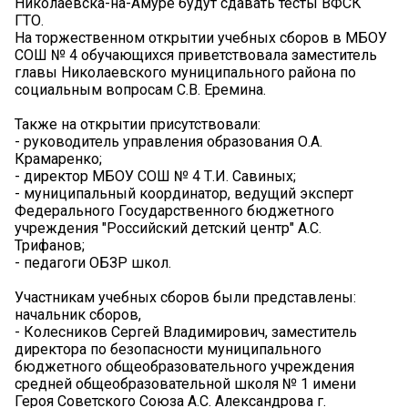
Николаевска-на-Амуре будут сдавать тесты ВФСК
ГТО.
На торжественном открытии учебных сборов в МБОУ
СОШ № 4 обучающихся приветствовала заместитель
главы Николаевского муниципального района по
социальным вопросам С.В. Еремина.
Также на открытии присутствовали:
- руководитель управления образования О.А.
Крамаренко;
- директор МБОУ СОШ № 4 Т.И. Савиных;
- муниципальный координатор, ведущий эксперт
Федерального Государственного бюджетного
учреждения "Российский детский центр" А.С.
Трифанов;
- педагоги ОБЗР школ.
Участникам учебных сборов были представлены:
начальник сборов,
- Колесников Сергей Владимирович, заместитель
директора по безопасности муниципального
бюджетного общеобразовательного учреждения
средней общеобразовательной школя № 1 имени
Героя Советского Союза А.С. Александрова г.