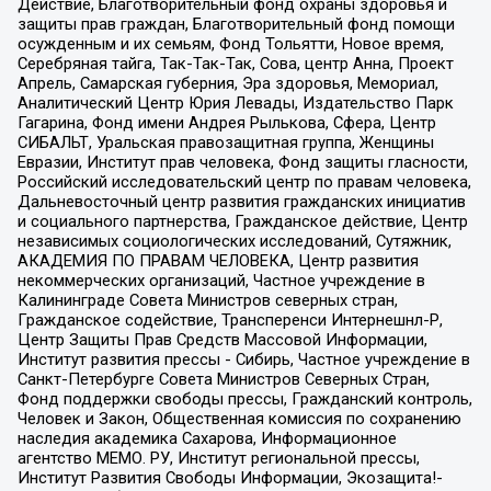
Действие, Благотворительный фонд охраны здоровья и
защиты прав граждан, Благотворительный фонд помощи
осужденным и их семьям, Фонд Тольятти, Новое время,
Серебряная тайга, Так-Так-Так, Сова, центр Анна, Проект
Апрель, Самарская губерния, Эра здоровья, Мемориал,
Аналитический Центр Юрия Левады, Издательство Парк
Гагарина, Фонд имени Андрея Рылькова, Сфера, Центр
СИБАЛЬТ, Уральская правозащитная группа, Женщины
Евразии, Институт прав человека, Фонд защиты гласности,
Российский исследовательский центр по правам человека,
Дальневосточный центр развития гражданских инициатив
и социального партнерства, Гражданское действие, Центр
независимых социологических исследований, Сутяжник,
АКАДЕМИЯ ПО ПРАВАМ ЧЕЛОВЕКА, Центр развития
некоммерческих организаций, Частное учреждение в
Калининграде Совета Министров северных стран,
Гражданское содействие, Трансперенси Интернешнл-Р,
Центр Защиты Прав Средств Массовой Информации,
Институт развития прессы - Сибирь, Частное учреждение в
Санкт-Петербурге Совета Министров Северных Стран,
Фонд поддержки свободы прессы, Гражданский контроль,
Человек и Закон, Общественная комиссия по сохранению
наследия академика Сахарова, Информационное
агентство МЕМО. РУ, Институт региональной прессы,
Институт Развития Свободы Информации, Экозащита!-