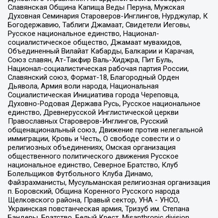
Славянская Община Капища Веды Перуна, Мужская
Духовная Семинария Староверов-Инглингов, Нурджулар, К
Богодержавию, Таблиги Джамаат, Свидетели Иеговы,
Русское национальное единство, Национал-
социалистическое общество, Джамаат мувахидов,
Объединенный Вилайат Кабарды, Балкарии и Карачая,
Союз славян, Ат-Такфир Валь-Хиджра, Пит Буль,
Национал-социалистическая рабочая партия России,
Славянский союз, Формат-18, Благородный Орден
Дьявола, Армия воли народа, Национальная
Социалистическая Инициатива города Череповца,
Духовно-Родовая Держава Русь, Русское национальное
единство, Древнерусской Инглистической церкви
Православных Староверов-Инглингов, Русский
общенациональный союз, Движение против нелегальной
иммиграции, Кровь и Честь, О свободе совести и о
религиозных объединениях, Омская организация
общественного политического движения Русское
национальное единство, Северное Братство, Клуб
Болельщиков Футбольного Клуба Динамо,
Файзрахманисты, Мусульманская религиозная организация
п. Боровский, Община Коренного Русского народа
Щелковского района, Правый сектор, УНА - УНСО,
Украинская повстанческая армия, Тризуб им. Степана
Бандеры, Братство, Белый Крест, Misanthropic division,