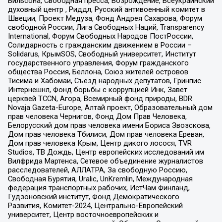
Вильсона, Свободная пресса, Возрождение, Всеукраинский
духовный центр , Риддл, Русский антивоенный комитет в
Швеции, Проект Медуза, Фонд Андрея Сахарова, Форум
свободной России, Лига Свободных Наций, Transparеncy
International, Форум Свободных Народов ПостРоссии,
Солидарность с гражданским движением в России –
Solidarus, КрымSOS, Свободный университет, Институт
государственного управления, Форум гражданского
общества Россия, Беллона, Союз жителей островов
Тисима и Хабомаи, Съезд народных депутатов, Гринпис
Интернешнл, Фонд борьбы с коррупцией Инк, Завет
церквей TCCN, Агора, Всемирный фонд природы, BDR
Novaja Gazeta-Europe, Алтай проект, Образовательный дом
прав человека Чернигов, Фонд Дом Прав Человека,
Белорусский дом прав человека имени Бориса Звозскова,
Дом прав человека Тбилиси, Дом прав человека Ереван,
Дом прав человека Крым, Центр дикого лосося, TVR
Studios, ТВ Дождь, Центр европейских исследований им
Вилфрида Мартенса, Сетевое объединение журналистов
расследователей, АЛЛАТРА, За свободную Россию,
Свободная Бурятия, Uralic, UnKremlin, Международная
федерация транспортных рабочих, ИстЧам Финланд,
Гудзоновский институт, Фонд Демократического
Развития, Комитет-2024, Центрально-Европейский
университет, Центр восточноевропейских и