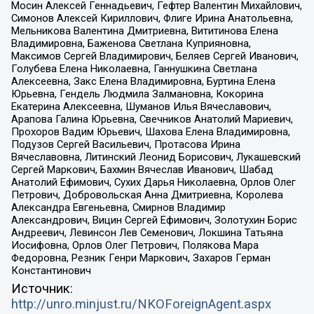
Мосин Алексей Геннадьевич, Гефтер Валентин Михайлович,
Симонов Алексей Кириллович, Флиге Ирина Анатольевна,
Мельникова Валентина Дмитриевна, Вититинова Елена
Владимировна, Баженова Светлана Куприяновна,
Максимов Сергей Владимирович, Беляев Сергей Иванович,
Голубева Елена Николаевна, Ганнушкина Светлана
Алексеевна, Закс Елена Владимировна, Буртина Елена
Юрьевна, Гендель Людмила Залмановна, Кокорина
Екатерина Алексеевна, Шуманов Илья Вячеславович,
Арапова Галина Юрьевна, Свечников Анатолий Мариевич,
Прохоров Вадим Юрьевич, Шахова Елена Владимировна,
Подузов Сергей Васильевич, Протасова Ирина
Вячеславовна, Литинский Леонид Борисович, Лукашевский
Сергей Маркович, Бахмин Вячеслав Иванович, Шабад
Анатолий Ефимович, Сухих Дарья Николаевна, Орлов Олег
Петрович, Добровольская Анна Дмитриевна, Королева
Александра Евгеньевна, Смирнов Владимир
Александрович, Вицин Сергей Ефимович, Золотухин Борис
Андреевич, Левинсон Лев Семенович, Локшина Татьяна
Иосифовна, Орлов Олег Петрович, Полякова Мара
Федоровна, Резник Генри Маркович, Захаров Герман
Константинович
Источник:
http://unro.minjust.ru/NKOForeignAgent.aspx