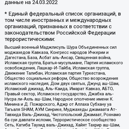
данные на
24.03.2022
* Единый федеральный список организаций, в
том числе иностранных и международных
организаций, признанных в соответствии с
законодательством Российской Федерации
террористическими:
Высший военный Маджлисуль Шура Объединенных сил
моджахедов Кавказа, Конгресс народов Ичкерии и
Дагестана, База, Асбат аль-Ансар, Священная война,
Исламская группа, Братья-мусульмане, Партия исламского
освобождения, Лашкар-И-Тайба, Исламская группа,
Движение Талибан, Исламская партия Туркестана,
Общество социальных реформ, Общество возрождения
исламского наследия, Дом двух святых, Джунд аш-Шам,
Исламский джихад, Аль-Каида, Имарат Кавказ, АБТО,
Правый сектор, Исламское государство, Джабха аль-
Нусра ли-Ахль аш-Шам, Народное ополчение имени К.
Минина и Д. Пожарского, Аджр от Аллаха Субхану уа
Тагьаля SHAM, АУМ Синрике, Муджахеды джамаата Ат-
Тавхида Валь-Джихад, Чистопольский Джамаат, Рохнамо
ба суи давлати исломи, Террористическое сообщество
Сеть, Катиба Таухид валь-Джихад, Хайят Тахрир аш-Шам,