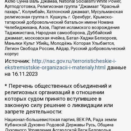
Ахлю Сунна Валь Джамаа, National Socialism/White Power,
Артподготовка, Религиозная группа “Джамаат “Красный
пахарь”, Колумбайн, Хатлонский джамаат, Мусульманская
религиозная группа п. Кушкуль г. Оренбург, Крымско-
татарский добровольческий батальон имени Номана
Челебиджихана, Азов, Партия исламского возрождения
Таджикистана, Народная самооборона, Дуббайский
джамаат, московская ячейка, Батал-Хаджи Белхороев,
Маньяки Культ Убийц, Молодёжь Которая Улыбается,
Легион Свобода России, Айдар, Русский добровольческий
корпус
Источник:
http://nac.gov.ru/terroristicheskie-i-
ekstremistskie-organizacii-i-materialy.html
данные
на
16.11.2023
* Перечень общественных объединений и
религиозных организаций в отношении
которых судом принято вступившее в
законную силу решение о ликвидации или
запрете деятельности:
Национал-большевистская партия, ВЕК РА, Рада земли
Кубанской Духовно Родовой Державы Русь, Община
Духовного Управления Асгардской Веси Беловодья,