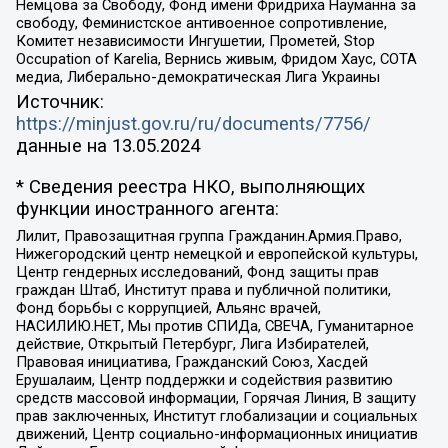
Немцова за Свободу, Фонд имени Фридриха Науманна за
свободу, Феминистское антивоенное сопротивление,
Комитет независимости Ингушетии, Прометей, Stop
Occupation of Karelia, Вернись живым, Фридом Хаус, СОТА
медиа, Либерально-демократическая Лига Украины
Источник:
https://minjust.gov.ru/ru/documents/7756/
данные на
13.05.2024
* Сведения реестра НКО, выполняющих
функции иностранного агента:
Лилит, Правозащитная группа Гражданин.Армия.Право,
Нижегородский центр немецкой и европейской культуры,
Центр гендерных исследований, Фонд защиты прав
граждан Штаб, Институт права и публичной политики,
Фонд борьбы с коррупцией, Альянс врачей,
НАСИЛИЮ.НЕТ, Мы против СПИДа, СВЕЧА, Гуманитарное
действие, Открытый Петербург, Лига Избирателей,
Правовая инициатива, Гражданский Союз, Хасдей
Ерушалаим, Центр поддержки и содействия развитию
средств массовой информации, Горячая Линия, В защиту
прав заключенных, Институт глобализации и социальных
движений, Центр социально-информационных инициатив