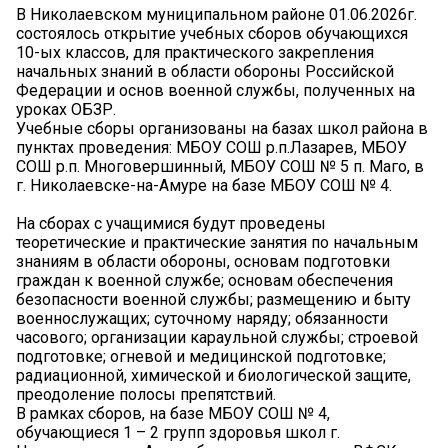
В Николаевском муниципальном районе 01.06.2026г.
состоялось открытие учебных сборов обучающихся
10-ых классов, для практического закрепления
начальных знаний в области обороны Российской
Федерации и основ военной службы, полученных на
уроках ОБЗР.
Учебные сборы организованы на базах школ района в
пунктах проведения: МБОУ СОШ р.п.Лазарев, МБОУ
СОШ р.п. Многовершинный, МБОУ СОШ № 5 п. Маго, в
г. Николаевске-на-Амуре на базе МБОУ СОШ № 4.
На сборах с учащимися будут проведены
теоретические и практические занятия по начальным
знаниям в области обороны, основам подготовки
граждан к военной службе; основам обеспечения
безопасности военной службы; размещению и быту
военнослужащих; суточному наряду; обязанности
часового; организации караульной службы; строевой
подготовке; огневой и медицинской подготовке;
радиационной, химической и биологической защите,
преодоление полосы препятствий.
В рамках сборов, на базе МБОУ СОШ № 4,
обучающиеся 1 – 2 групп здоровья школ г.