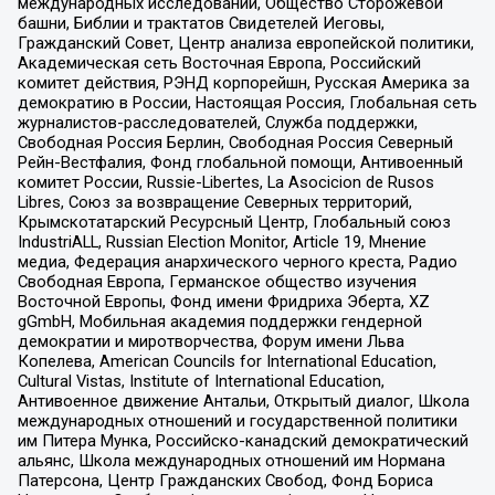
международных исследований, Общество Сторожевой
башни, Библии и трактатов Свидетелей Иеговы,
Гражданский Совет, Центр анализа европейской политики,
Академическая сеть Восточная Европа, Российский
комитет действия, РЭНД корпорейшн, Русская Америка за
демократию в России, Настоящая Россия, Глобальная сеть
журналистов-расследователей, Служба поддержки,
Свободная Россия Берлин, Свободная Россия Северный
Рейн-Вестфалия, Фонд глобальной помощи, Антивоенный
комитет России, Russie-Libertes, La Asocicion de Rusos
Libres, Союз за возвращение Северных территорий,
Крымскотатарский Ресурсный Центр, Глобальный союз
IndustriALL, Russian Election Monitor, Article 19, Мнение
медиа, Федерация анархического черного креста, Радио
Свободная Европа, Германское общество изучения
Восточной Европы, Фонд имени Фридриха Эберта, XZ
gGmbH, Мобильная академия поддержки гендерной
демократии и миротворчества, Форум имени Льва
Копелева, American Councils for International Education,
Cultural Vistas, Institute of International Education,
Антивоенное движение Антальи, Открытый диалог, Школа
международных отношений и государственной политики
им Питера Мунка, Российско-канадский демократический
альянс, Школа международных отношений им Нормана
Патерсона, Центр Гражданских Свобод, Фонд Бориса