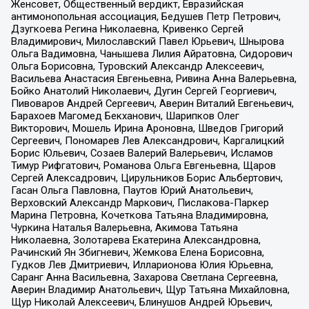
Женсовет, Общественный вердикт, Евразийская
антимонопольная ассоциация, Бедушев Петр Петрович,
Дзугкоева Регина Николаевна, Кривенко Сергей
Владимирович, Милославский Павел Юрьевич, Шнырова
Ольга Вадимовна, Чанышева Лилия Айратовна, Сидорович
Ольга Борисовна, Туровский Александр Алексеевич,
Васильева Анастасия Евгеньевна, Ривина Анна Валерьевна,
Бойко Анатолий Николаевич, Дугин Сергей Георгиевич,
Пивоваров Андрей Сергеевич, Аверин Виталий Евгеньевич,
Барахоев Магомед Бекханович, Шарипков Олег
Викторович, Мошель Ирина Ароновна, Шведов Григорий
Сергеевич, Пономарев Лев Александрович, Каргалицкий
Борис Юльевич, Созаев Валерий Валерьевич, Исламов
Тимур Рифгатович, Романова Ольга Евгеньевна, Щаров
Сергей Алексадрович, Цирульников Борис Альбертович,
Гасан Ольга Павловна, Паутов Юрий Анатольевич,
Верховский Александр Маркович, Пислакова-Паркер
Марина Петровна, Кочеткова Татьяна Владимировна,
Чуркина Наталья Валерьевна, Акимова Татьяна
Николаевна, Золотарева Екатерина Александровна,
Рачинский Ян Збигневич, Жемкова Елена Борисовна,
Гудков Лев Дмитриевич, Илларионова Юлия Юрьевна,
Саранг Анна Васильевна, Захарова Светлана Сергеевна,
Аверин Владимир Анатольевич, Щур Татьяна Михайловна,
Щур Николай Алексеевич, Блинушов Андрей Юрьевич,