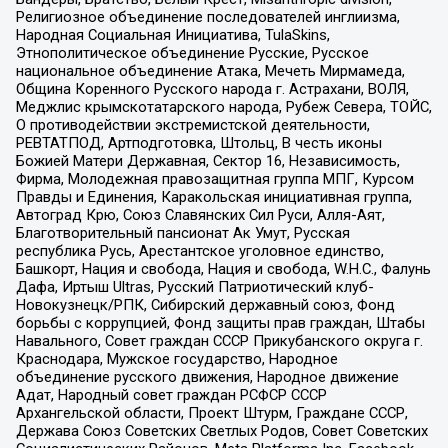
Религиозное объединение последователей инглиизма,
Народная Социальная Инициатива, TulaSkins,
Этнополитическое объединение Русские, Русское
национальное объединение Атака, Мечеть Мирмамеда,
Община Коренного Русского народа г. Астрахани, ВОЛЯ,
Меджлис крымскотатарского народа, Рубеж Севера, ТОЙС,
О противодействии экстремистской деятельности,
РЕВТАТПОД, Артподготовка, Штольц, В честь иконы
Божией Матери Державная, Сектор 16, Независимость,
Фирма, Молодежная правозащитная группа МПГ, Курсом
Правды и Единения, Каракольская инициативная группа,
Автоград Крю, Союз Славянских Сил Руси, Алля-Аят,
Благотворительный пансионат Ак Умут, Русская
республика Русь, Арестантское уголовное единство,
Башкорт, Нация и свобода, Нация и свобода, W.H.С., Фалунь
Дафа, Иртыш Ultras, Русский Патриотический клуб-
Новокузнецк/РПК, Сибирский державный союз, Фонд
борьбы с коррупцией, Фонд защиты прав граждан, Штабы
Навального, Совет граждан СССР Прикубанского округа г.
Краснодара, Мужское государство, Народное
объединение русского движения, Народное движение
Адат, Народный совет граждан РСФСР СССР
Архангельской области, Проект Штурм, Граждане СССР,
Держава Союз Советских Светлых Родов, Совет Советских