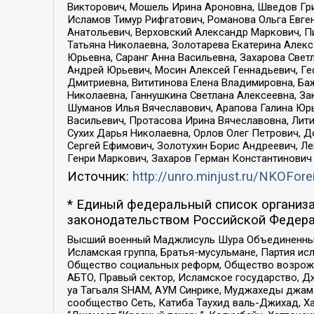
Викторович, Мошель Ирина Ароновна, Шведов Гри
Исламов Тимур Рифгатович, Романова Ольга Евге
Анатольевич, Верховский Александр Маркович, П
Татьяна Николаевна, Золотарева Екатерина Алек
Юрьевна, Саранг Анна Васильевна, Захарова Свет
Андрей Юрьевич, Мосин Алексей Геннадьевич, Ге
Дмитриевна, Вититинова Елена Владимировна, Ба
Николаевна, Ганнушкина Светлана Алексеевна, За
Шуманов Илья Вячеславович, Арапова Галина Юрь
Васильевич, Протасова Ирина Вячеславовна, Лит
Сухих Дарья Николаевна, Орлов Олег Петрович, 
Сергей Ефимович, Золотухин Борис Андреевич, Л
Генри Маркович, Захаров Герман Константинович
Источник:
http://unro.minjust.ru/NKOFore
* Единый федеральный список организа
законодательством Российской Федера
Высший военный Маджлисуль Шура Объединенных с
Исламская группа, Братья-мусульмане, Партия ис
Общество социальных реформ, Общество возрожд
АБТО, Правый сектор, Исламское государство, Д
уа Тагьаля SHAM, АУМ Синрике, Муджахеды джама
сообщество Сеть, Катиба Таухид валь-Джихад, Хай