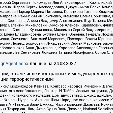
горий Сергеевич, Пономарев Лев Александрович, Каргалицкий 
ньевна, Щаров Сергей Алексадрович, Цирульников Борис Альбер
ислакова-Паркер Марина Петровна, Кочеткова Татьяна Владими
сандровна, Рачинский Ян Збигневич, Жемкова Елена Борисовна,
лана Сергеевна, Аверин Владимир Анатольевич, Щур Татьяна М
фтер Валентин Михайлович, Симонов Алексей Кириллович, Флиг
женова Светлана Куприяновна, Максимов Сергей Владимирович, 
кс Елена Владимировна, Буртина Елена Юрьевна, Гендель Людм
евна, Свечников Анатолий Мариевич, Прохоров Вадим Юрьевич
инский Леонид Борисович, Лукашевский Сергей Маркович, Бахм
Добровольская Анна Дмитриевна, Королева Александра Евгенье
евинсон Лев Семенович, Локшина Татьяна Иосифовна, Орлов Ол
ignAgent.aspx
данные на
24.03.2022
ций, в том числе иностранных и международных ор
ции террористическими:
ил моджахедов Кавказа, Конгресс народов Ичкерии и Дагеста
ламского освобождения, Лашкар-И-Тайба, Исламская группа, Дв
ения исламского наследия, Дом двух святых, Джунд аш-Шам, 
жабха аль-Нусра ли-Ахль аш-Шам, Народное ополчение имени К.
ата Ат-Тавхида Валь-Джихад, Чистопольский Джамаат, Рохнам
ят Тахрир аш-Шам, Ахлю Сунна Валь Джамаа, National Socialism