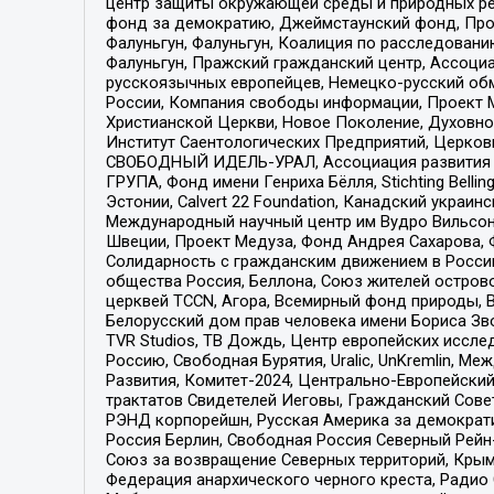
центр защиты окружающей среды и природных ресу
фонд за демократию, Джеймстаунский фонд, Прож
Фалуньгун, Фалуньгун, Коалиция по расследован
Фалуньгун, Пражский гражданский центр, Ассоци
русскоязычных европейцев, Немецко-русский об
России, Компания свободы информации, Проект М
Христианской Церкви, Новое Поколение, Духовн
Институт Саентологических Предприятий, Церков
СВОБОДНЫЙ ИДЕЛЬ-УРАЛ, Ассоциация развития ж
ГРУПА, Фонд имени Генриха Бёлля, Stichting Bellin
Эстонии, Calvert 22 Foundation, Канадский укра
Международный научный центр им Вудро Вильсона
Швеции, Проект Медуза, Фонд Андрея Сахарова, Ф
Солидарность с гражданским движением в России 
общества Россия, Беллона, Союз жителей острово
церквей TCCN, Агора, Всемирный фонд природы, B
Белорусский дом прав человека имени Бориса Зво
TVR Studios, ТВ Дождь, Центр европейских иссл
Россию, Свободная Бурятия, Uralic, UnKremlin, 
Развития, Комитет-2024, Центрально-Европейски
трактатов Свидетелей Иеговы, Гражданский Совет
РЭНД корпорейшн, Русская Америка за демократи
Россия Берлин, Свободная Россия Северный Рейн-В
Союз за возвращение Северных территорий, Крымско
Федерация анархического черного креста, Радио