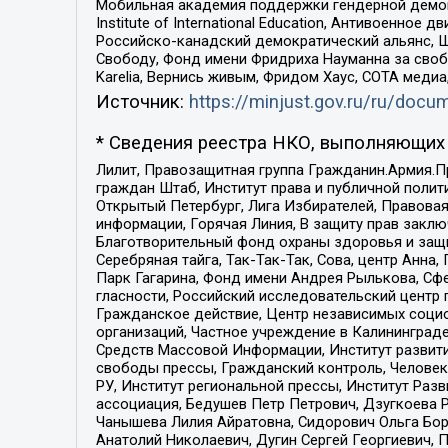
Мобильная академия поддержки гендерной демократи
Institute of International Education, Антивоенн
Российско-канадский демократический альянс, 
Свободу, Фонд имени Фридриха Науманна за свобо
Karelia, Вернись живым, Фридом Хаус, СОТА меди
Источник:
https://minjust.gov.ru/ru/doc
* Сведения реестра НКО, выполняющих 
Лилит, Правозащитная группа Гражданин.Армия.П
граждан Штаб, Институт права и публичной поли
Открытый Петербург, Лига Избирателей, Правова
информации, Горячая Линия, В защиту прав закл
Благотворительный фонд охраны здоровья и защи
Серебряная тайга, Так-Так-Так, Сова, центр Анн
Парк Гагарина, Фонд имени Андрея Рылькова, Сф
гласности, Российский исследовательский центр 
Гражданское действие, Центр независимых соци
организаций, Частное учреждение в Калининград
Средств Массовой Информации, Институт развити
свободы прессы, Гражданский контроль, Человек
РУ, Институт региональной прессы, Институт Ра
ассоциация, Бедушев Петр Петрович, Дзугкоева 
Чанышева Лилия Айратовна, Сидорович Ольга Бори
Анатолий Николаевич, Дугин Сергей Георгиевич, 