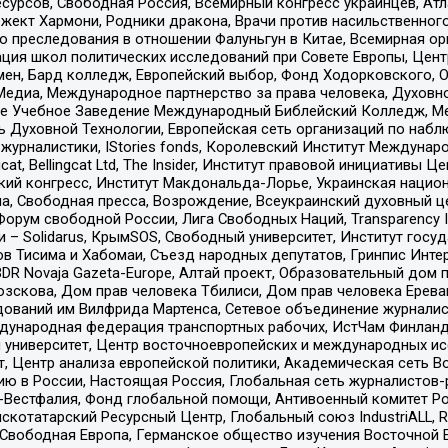
рсов, Свободная Россия, Всемирный конгресс украинцев, Атла
ект Хармони, Родники дракона, Врачи против насильственного
ию преследования в отношении Фалуньгун в Китае, Всемирная о
ация школ политических исследований при Совете Европы, Цен
мен, Бард колледж, Европейский выбор, Фонд Ходорковского,
едиа, Международное партнерство за права человека, Духовно
ое Учебное Заведение Международный Библейский Колледж, М
ь Духовной Технологии, Европейская сеть организаций по наб
урналистики, IStories fonds, Королевский Институт Между
gcat, Bellingcat Ltd, The Insider, Институт правовой инициатив
инский конгресс, Институт Макдональда-Лорье, Украинская нац
, Свободная пресса, Возрождение, Всеукраинский духовный цен
орум свободной России, Лига Свободных Наций, Transparеncy I
– Solidarus, КрымSOS, Свободный университет, Институт госу
в Тисима и Хабомаи, Съезд народных депутатов, Гринпис Инте
DR Novaja Gazeta-Europe, Алтай проект, Образовательный дом 
зскова, Дом прав человека Тбилиси, Дом прав человека Ерева
едований им Вилфрида Мартенса, Сетевое объединение журнали
Международная федерация транспортных рабочих, ИстЧам Финлан
й университет, Центр восточноевропейских и международных и
, Центр анализа европейской политики, Академическая сеть Во
ю в России, Настоящая Россия, Глобальная сеть журналистов
естфалия, Фонд глобальной помощи, Антивоенный комитет России,
татарский Ресурсный Центр, Глобальный союз IndustriALL, Russi
 Свободная Европа, Германское общество изучения Восточной 