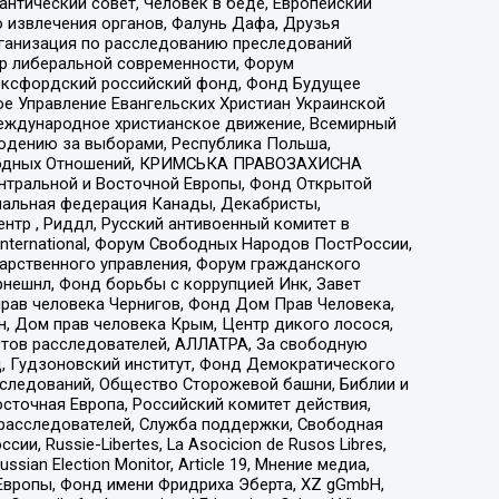
нтический совет, Человек в беде, Европейский
 извлечения органов, Фалунь Дафа, Друзья
рганизация по расследованию преследований
тр либеральной современности, Форум
 Оксфордский российский фонд, Фонд Будущее
е Управление Евангельских Христиан Украинской
еждународное христианское движение, Всемирный
людению за выборами, Республика Польша,
народных Отношений, КРИМСЬКА ПРАВОЗАХИСНА
ы Центральной и Восточной Европы, Фонд Открытой
иональная федерация Канады, Декабристы,
тр , Риддл, Русский антивоенный комитет в
nternational, Форум Свободных Народов ПостРоссии,
дарственного управления, Форум гражданского
рнешнл, Фонд борьбы с коррупцией Инк, Завет
прав человека Чернигов, Фонд Дом Прав Человека,
н, Дом прав человека Крым, Центр дикого лосося,
стов расследователей, АЛЛАТРА, За свободную
д, Гудзоновский институт, Фонд Демократического
сследований, Общество Сторожевой башни, Библии и
сточная Европа, Российский комитет действия,
-расследователей, Служба поддержки, Свободная
 Russie-Libertes, La Asocicion de Rusos Libres,
an Election Monitor, Article 19, Мнение медиа,
Европы, Фонд имени Фридриха Эберта, XZ gGmbH,