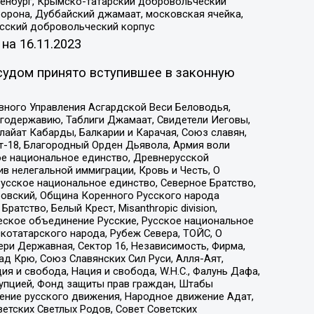
Оренбург, Крымско-татарский добровольческий
орона, Дуббайский джамаат, московская ячейка,
усский добровольческий корпус
 на
16.11.2023
судом принято вступившее в законную
вного Управления Асгардской Веси Беловодья,
годержавию, Таблиги Джамаат, Свидетели Иеговы,
айат Кабарды, Балкарии и Карачая, Союз славян,
т-18, Благородный Орден Дьявола, Армия воли
ое национальное единство, Древнерусской
 нелегальной иммиграции, Кровь и Честь, О
усское национальное единство, Северное Братство,
ровский, Община Коренного Русского народа
атство, Белый Крест, Misanthropic division,
еское объединение Русские, Русское национальное
котатарского народа, Рубеж Севера, ТОЙС, О
ри Державная, Сектор 16, Независимость, Фирма,
д Крю, Союз Славянских Сил Руси, Алля-Аят,
я и свобода, Нация и свобода, W.H.С., Фалунь Дафа,
рупцией, Фонд защиты прав граждан, Штабы
ение русского движения, Народное движение Адат,
етских Светлых Родов, Совет Советских