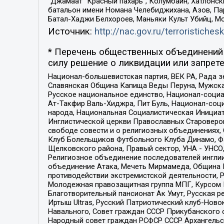
“Джамаат “Красный пахарь”, Колумбайн, Хатлонск
батальон имени Номана Челебиджихана, Азов, Па
Батал-Хаджи Белхороев, Маньяки Культ Убийц, М
Источник:
http://nac.gov.ru/terroristichesk
* Перечень общественных объединений 
силу решение о ликвидации или запрете
Национал-большевистская партия, ВЕК РА, Рада 
Славянская Община Капища Веды Перуна, Мужская
Русское национальное единство, Национал-социа
Ат-Такфир Валь-Хиджра, Пит Буль, Национал-соц
народа, Национальная Социалистическая Инициат
Инглистической церкви Православных Староверов
свободе совести и о религиозных объединениях,
Клуб Болельщиков Футбольного Клуба Динамо, Фа
Щелковского района, Правый сектор, УНА - УНСО, У
Религиозное объединение последователей инглии
объединение Атака, Мечеть Мирмамеда, Община К
противодействии экстремистской деятельности, 
Молодежная правозащитная группа МПГ, Курсом П
Благотворительный пансионат Ак Умут, Русская ре
Иртыш Ultras, Русский Патриотический клуб-Нов
Навального, Совет граждан СССР Прикубанского 
Народный совет граждан РСФСР СССР Архангельск