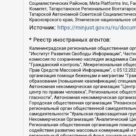
Социалистических Районов, Meta Platforms Inc, 
Комитет, Татарстанское Региональное Всетатар
Татарской Автономной Советской Социалистическ
Красноярского края, Этническое национальное о
Источник:
https://minjust.gov.ru/ru/doc
* Реестр иностранных агентов:
Калининградская региональная общественная организация "Экозащита!-Женсовет", Фонд содействия защите прав и свобод граждан "Общественный вердикт", Фонд "Институт Развития Свободы Информации", Частное учреждение "Информационное агентство МЕМО. РУ", Региональная общественная организация "Общественная комиссия по сохранению наследия академика Сахарова", Фонд поддержки свободы прессы, Санкт-Петербургская общественная правозащитная организация "Гражданский контроль", Межрегиональная общественная организация "Информационно-просветительский центр "Мемориал", Региональный Фонд "Центр Защиты Прав Средств Массовой Информации", с 05.12.2023 Фонд "Центр Защиты Прав Средств массовой информации", Региональная общественная благотворительная организация помощи беженцам и мигрантам "Гражданское содействие", Негосударственное образовательное учреждение дополнительного профессионального образования (повышение квалификации) специалистов "АКАДЕМИЯ ПО ПРАВАМ ЧЕЛОВЕКА", Свердловская региональная общественная организация "Сутяжник", Автономная некоммерческая организация "Центр независимых социологических исследований", Союз общественных объединений "Российский исследовательский центр по правам человека", Региональное общественное учреждение научно-информационный центр "МЕМОРИАЛ", Некоммерческая организация "Фонд защиты гласности", Автономная некоммерческая организация "Институт прав человека", Городская общественная организация "Екатеринбургское общество "МЕМОРИАЛ", Городская общественная организация "Рязанское историко-просветительское и правозащитное общество "Мемориал" (Рязанский Мемориал), Челябинский региональный орган общественной самодеятельности – женское общественное объединение "Женщины Евразии", Челябинский региональный орган общественной самодеятельности "Уральская правозащитная группа", Фонд содействия защите здоровья и социальной справедливости имени Андрея Рылькова, Автономная Некоммерческая Организация "Аналитический Центр Юрия Левады", Автономная некоммерческая организация социальной поддержки населения "Проект Апрель", Региональная общественная организация помощи женщинам и детям, находящимся в кризисной ситуации "Информационно-методический центр "Анна", Фонд содействия развитию массовых коммуникаций и правовому просвещению "Так-так-Так", Фонд содействия устойчивому развитию "Серебряная тайга", Свердловский региональный общественный фонд социальных проектов "Новое время", "Idel.Реалии", Кавказ.Реалии, Крым.Реалии, Телеканал Настоящее Время, Татаро-башкирская служба Радио Свобода (Azatliq Radiosi), Радио Свободная Европа/Радио Свобода (PCE/PC), "Сибирь.Реалии", "Фактограф", Благотворительный фонд помощи осужденным и их семьям, Автономная некоммерческая организация "Институт глобализации и социальных движений", Фонд "В защиту прав заключенных", Частное учреждение "Центр поддержки и содействия развитию средств массовой информации", Пензенский региональный общественный благотворительный фонд "Гражданский союз", "Север.Реалии", Некоммерческая организация Фонд "Правовая инициатива", 