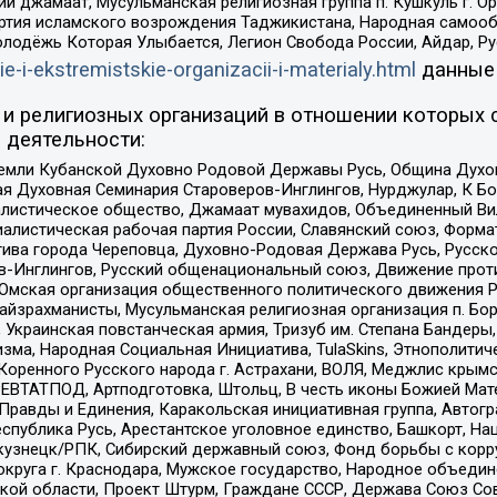
ий джамаат, Мусульманская религиозная группа п. Кушкуль г. 
ртия исламского возрождения Таджикистана, Народная самооб
олодёжь Которая Улыбается, Легион Свобода России, Айдар, Р
ie-i-ekstremistskie-organizacii-i-materialy.html
данные
и религиозных организаций в отношении которых 
 деятельности:
земли Кубанской Духовно Родовой Державы Русь, Община Духо
 Духовная Семинария Староверов-Инглингов, Нурджулар, К Бо
листическое общество, Джамаат мувахидов, Объединенный Вил
иалистическая рабочая партия России, Славянский союз, Форма
ива города Череповца, Духовно-Родовая Держава Русь, Русск
-Инглингов, Русский общенациональный союз, Движение против
 Омская организация общественного политического движения Р
йзрахманисты, Мусульманская религиозная организация п. Бо
краинская повстанческая армия, Тризуб им. Степана Бандеры, Бр
зма, Народная Социальная Инициатива, TulaSkins, Этнополитич
оренного Русского народа г. Астрахани, ВОЛЯ, Меджлис крымс
РЕВТАТПОД, Артподготовка, Штольц, В честь иконы Божией Мате
равды и Единения, Каракольская инициативная группа, Автогра
спублика Русь, Арестантское уголовное единство, Башкорт, Наци
окузнецк/РПК, Сибирский державный союз, Фонд борьбы с кор
округа г. Краснодара, Мужское государство, Народное объедин
ой области, Проект Штурм, Граждане СССР, Держава Союз Сов