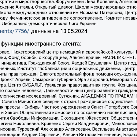
и и миротворчества, Форум имени Льва Копелева, American Counci
ое движение Антальи, Открытый диалог, Школа международных отн
Школа международных отношений им Нормана Патерсона, Центр
ду, Феминистское антивоенное сопротивление, Комитет независ
а, Либерально-демократическая Лига Украины
uments/7756/
данные на
13.05.2024
функции иностранного агента:
раво, Нижегородский центр немецкой и европейской культуры,
тики, Фонд борьбы с коррупцией, Альянс врачей, НАСИЛИЮ.НЕТ,
я инициатива, Гражданский Союз, Хасдей Ерушалаим, Центр по
юченных, Институт глобализации и социальных движений, Цент
ты прав граждан, Благотворительный фонд помощи осужденным
а, Проект Апрель, Самарская губерния, Эра здоровья, Мемориал
ера, Центр СИБАЛЬТ, Уральская правозащитная группа, Женщины
по правам человека, Дальневосточный центр развития гражданс
ологических исследований, Сутяжник, АКАДЕМИЯ ПО ПРАВАМ Ч
е Совета Министров северных стран, Гражданское содействие,
я прессы - Сибирь, Частное учреждение в Санкт-Петербурге С
 и Закон, Общественная комиссия по сохранению наследия ак
звития Свободы Информации, Экозащита!-Женсовет, Общественн
Регина Николаевна, Кривенко Сергей Владимирович, Милославс
совна, Туровский Александр Алексеевич, Васильева Анастасия
Пивоваров Андрей Сергеевич, Аверин Виталий Евгеньевич, Бара