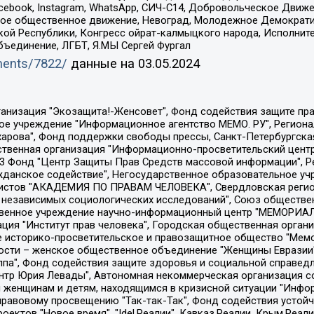
Facebook, Instagram, WhatsApp, СИЧ-С14, Добровольческое Движ
ское общественное движение, Невоград, Молодежное Демократ
ой Республики, Конгресс ойрат-калмыцкого народа, Исполнит
бъединение, ЛГБТ, Я.МЫ Сергей Фургал
uments/7822/
данные на
03.05.2024
Общество с ограниченной ответственностью "Радио Свободная Европа/Радио Свобода", Чешское информационное агентство "MEDIUM-ORIENT", Красноярская региональная общественная организация "Мы против СПИДа", Камалягин Денис Николаевич, Маркелов Сергей Евгеньевич, Пономарев Лев Александрович, Савицкая Людмила Алексеевна, Автономная некоммерческая организация "Центр по работе с проблемой насилия "НАСИЛИЮ.НЕТ", Межрегиональный профессиональный союз работников здравоохранения "Альянс врачей", Юридическое лицо, зарегистрированное в Латвийской Республике, SIA "Medusa Project" (регистрационный номер 40103797863, дата регистрации 10.06.2014), Некоммерческая организация "Фонд по борьбе с коррупцией", Автономная некоммерческая организация "Институт права и публичной политики", Баданин Роман Сергеевич, Гликин Максим Александрович, Железнова Мария Михайловна, Лукьянова Юлия Сергеевна, Маетная Елизавета Витальевна, Маняхин Петр Борисович, Чуракова Ольга Владимировна, Ярош Юлия Петровна, Юридическое лицо "The Insider SIA", зарегистрированное в Риге, Латвийская Республика (дата регистрации 26.06.2015), являющееся администратором доменного имени интернет-издания "The Insider SIA", https://theins.ru, Постернак Алексей Евгеньевич, Рубин Михаил Аркадьевич, Анин Роман Александрович, Юридическое лицо Istories fonds, зарегистрированное в Латвийской Республике (регистрационный номер 50008295751, дата регистрации 24.02.2020), Великовский Дмитрий Александрович, Долинина Ирина Николаевна, Мароховская Алеся Алексеевна, Шлейнов Роман Юрьевич, Шмагун Олеся Валентиновна, Общество с ограниченной ответственностью "Альтаир 2021", Общество с ограниченной ответственностью "Вега 2021", Общество с ограниченной ответственностью "Главный редактор 2021", Общество с ограниченной ответственностью "Ромашки монолит", Важенков Артем Валерьевич, Ивановская областная общественная организация "Центр гендерных исследований", Гурман Юрий Альбертович, Медиапроект "ОВД-Инфо", Егоров Владимир Владимирович, Жилинский Владимир Александрович, Общество с ограниченной ответственностью "ЗП", Иванова София Юрьевна, Карезина Инна Павловна, Кильтау Екатерина Викторовна, Петров Алексей Викторович, Пискунов Сергей Евгеньевич, Смирнов Сергей Сергеевич, Тихонов Михаил Сергеевич, Общество с ограниченной ответственностью "ЖУРНАЛИСТ-ИНОСТРАННЫЙ АГЕНТ", Арапова Галина Юрьевна, Вольтская Татьяна Анатольевна, Американская компания "Mason G.E.S. Anonymous Foundation" (США), являющаяся владельцем интернет-издания https://mnews.world/, Компания "Stichting Bellingcat", зарегистрированная в Нидерландах (дата регистрации 11.07.2018), Захаров Андрей Вячеславович, Клепиковская Екатерина Дмитриевна, Общество с ограниченной ответственностью "МЕМО", Перл Роман Александрович, Симонов Евгений Алексеевич, Соловьева Елена Анатольевна, Сотников Даниил Владимирович, Сурначева Елизавета Дмитриевна, Автономная некоммерческая организация по защите прав человека и информированию населения "Якутия – Наше Мнение", Общество с ограниченной ответственностью "Москоу диджитал медиа", с 26.01.2023 Общество с ограниченной ответственностью "Чайка Белые сады", Ветошкина Валерия Валерьевна, Заговора Максим Александрович, Межрегиональное общественное движение "Российская ЛГБТ - сеть", Оленичев Максим Владимирович, Павлов Иван Юрьевич, Скворцова Елена Сергеевна, Общество с ограниченной ответственностью "Как бы инагент", Кочетков Игорь Викторович, Общество с ограниченной ответственностью "Честные выборы", Еланчик Олег Александрович, Общество с ограниченной ответственностью "Нобелевский призыв", Гималова Регина Эмилевна, Григорьев Андрей Валерьевич, Григорьева Алина Александровна, Ассоциация по содействию защите прав призывников, альтернативнослужащих и военнослужащих "Правозащитная группа "Гражданин.Армия.Право", Хисамова Регина Фаритовна, Автономная некоммерческая организация по реализа