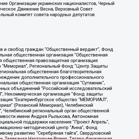
ение Организации украинских националистов, Черный
ическое Движение Весна, Верховный Совет
ельный комитет совета народных депутатов
ции социально-правовых программ "Лилит", Дальневосточное общественное движение "Маяк", Санкт-Петербургская ЛГБТ-инициативная группа "Выход", Инициативная группа ЛГБТ+ "Реверс", Алексеев Андрей Викторович, Бекбулатова Таисия Львовна, Беляев Иван Михайлович, Владыкина Елена Сергеевна, Гельман Марат Александрович, Никульшина Вероника Юрьевна, Толоконникова Надежда Андреевна, Шендерович Виктор Анатольевич, Общество с ограниченной ответственностью "Данное сообщение", Общество с ограниченной ответственностью Издательский дом "Новая глава", Айнбиндер Александра Александровна, Московский комьюнити-центр для ЛГБТ+инициатив, Благотворительный фонд развития филантропии, Deutsche Welle (Германия, Kurt-Schumacher-Strasse 3, 53113 Bonn), Борзунова Мария Михайловна, Воробьев Виктор Викторович, Голубева Анна Львовна, Константинова Алла Михайловна, Малкова Ирина Владимировна, Мурадов Мурад Абдулгалимович, Осетинская Елизавета Николаевна, Понасенков Евгений Николаевич, Ганапольский Матвей Юрьевич, Киселев Евгений Алексеевич, Борухович Ирина Григорьевна, Дремин Иван Тимофеевич, Дубровский Дмитрий Викторович, Красноярская региональная общественная организация поддержки и развития альтернативных образовательных технологий и межкультурных коммуникаций "ИНТЕРРА", Маяковская Екатерина Алексеевна, Фейгин Марк Захарович, Филимонов Андрей Викторович, Дзугкоева Регина Николаевна, Доброхотов Роман Александрович, Дудь Юрий Александрович, Елкин Сергей Владимирович, Кругликов Кирилл Игоревич, Сабунаева Мария Леонидовна, Семенов Алексей Владимирович, Шаинян Карен Багратович, Шульман Екатерина Михайловна, Асафьев Артур Валерьевич, Вахштайн Виктор Семенович, Венедиктов Алексей Алексеевич, Лушникова Екатерина Евгеньевна, Волков Леонид Михайлович, Невзоров Александр Глебович, Пархоменко Сергей Борисович, Сироткин Ярослав Николаевич, Кара-Мурза Владимир Владимирович, Баранова Наталья Владимировна, Гозман Леонид Яковлевич, Кагарлицкий Борис Юльевич, Климарев Михаил Валерьевич, Милов Владимир Станиславович, Автономная некоммерческая организация Краснодарский центр современного искусства "Типография", Моргенштерн Алишер Тагирович, Соболь Любовь Эдуардовна, Общество с ограниченной ответственностью "ЛИЗА НОРМ", Каспаров Гарри Кимович, Ходорковский Михаил Борисович, Общество с ограниченной ответственностью "Апрельские тезисы", Данилович Ирина Брониславовна, Кашин Олег Владимирович, Петров Николай Владимирович, Пивоваров Алексей Владимирович, Соколов Михаил Владимирович, Цветкова Юлия Владимировна, Чичваркин Евгений Александрович, Комитет против пыток/Команда против пыток, Общество с ограниченной ответственностью "Первый научный", Общество с ограниченной ответственностью "Вертолет и ко", Белоцерковская Вероника Борисовна, Кац Максим Евгеньевич, Лазарева Татьяна Юрьевна, Шаведдинов Руслан Табризович, Яшин Илья Валерьевич, Общество с ограниченной ответственностью "Иноагент ААВ", Алешковский Дмитрий Петрович, Альбац Евгения Марковна, Быков Дмитрий Львович, Галямина Юлия Евгеньевна, Лойко Сергей Леонидович, Мартынов Кирилл Константинович, Медведев Сергей Александрович, Крашенинников Федор Геннадиевич, Гордеева Катерина Вл