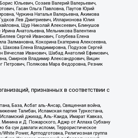
Борис Юльевич, Созаев Валерий Валерьевич,
тович, Гасан Ольга Павловна, Паутов Юрий
ровна, Чуркина Наталья Валерьевна, Акимова
 Гудков Лев Дмитриевич, Илларионова Юлия
ихайловна, Щур Николай Алексеевич, Блинушов
е Ирина Анатольевна, Мельникова Валентина
Беляев Сергей Иванович, Голубева Елена
ила Залмановна, Кокорина Екатерина Алексеевна,
, Шахова Елена Владимировна, Подузов Сергей
ин Вячеслав Иванович, Шабад Анатолий Ефимович,
вна, Смирнов Владимир Александрович, Вицин
ег Петрович, Полякова Мара Федоровна, Резник
ганизаций, признанных в соответствии с
на, База, Асбат аль-Ансар, Священная война,
ижение Талибан, Исламская партия Туркестана,
Исламский джихад, Аль-Каида, Имарат Кавказ,
 Минина и Д. Пожарского, Аджр от Аллаха Субхану
о ба суи давлати исломи, Террористическое
/White Power, Артподготовка, Религиозная группа