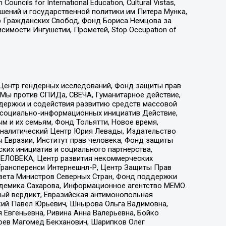
ls for International Education, Cultural Vistas,
ошений и государственной политики им Питера Мунка,
 Гражданских Свобод, Фонд Бориса Немцова за
имости Ингушетии, Прометей, Stop Occupation of
 Центр гендерных исследований, Фонд защиты прав
 Мы против СПИДа, СВЕЧА, Гуманитарное действие,
ддержки и содействия развитию средств массовой
р социально-информационных инициатив Действие,
 и их семьям, Фонд Тольятти, Новое время,
, Аналитический Центр Юрия Левады, Издательство
 Евразии, Институт прав человека, Фонд защиты
ких инициатив и социального партнерства,
ЕЛОВЕКА, Центр развития некоммерческих
 Трансперенси Интернешнл-Р, Центр Защиты Прав
овета Министров Северных Стран, Фонд поддержки
адемика Сахарова, Информационное агентство МЕМО.
ый вердикт, Евразийская антимонопольная
кий Павел Юрьевич, Шнырова Ольга Вадимовна,
 Евгеньевна, Ривина Анна Валерьевна, Бойко
хоев Магомед Бекханович, Шарипков Олег