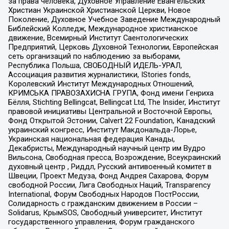
за права человека, Духовное Управление Евангельских
Христиан Украинской Христианской Церкви, Новое
Поколение, Духовное Учебное Заведение Международный
Библейский Колледж, Международное христианское
движение, Всемирный Институт Саентологических
Предприятий, Церковь Духовной Технологии, Европейская
сеть организаций по наблюдению за выборами,
Республика Польша, СВОБОДНЫЙ ИДЕЛЬ-УРАЛ,
Ассоциация развития журналистики, IStories fonds,
Королевский Институт Международных Отношений,
КРИМСЬКА ПРАВОЗАХИСНА ГРУПА, Фонд имени Генриха
Бёлля, Stichting Bellingcat, Bellingcat Ltd, The Insider, Институт
правовой инициативы Центральной и Восточной Европы,
Фонд Открытой Эстонии, Calvert 22 Foundation, Канадский
украинский конгресс, Институт Макдональда-Лорье,
Украинская национальная федерация Канады,
Декабристы, Международный научный центр им Вудро
Вильсона, Свободная пресса, Возрождение, Всеукраинский
духовный центр , Риддл, Русский антивоенный комитет в
Швеции, Проект Медуза, Фонд Андрея Сахарова, Форум
свободной России, Лига Свободных Наций, Transparеncy
International, Форум Свободных Народов ПостРоссии,
Солидарность с гражданским движением в России –
Solidarus, КрымSOS, Свободный университет, Институт
государственного управления, Форум гражданского