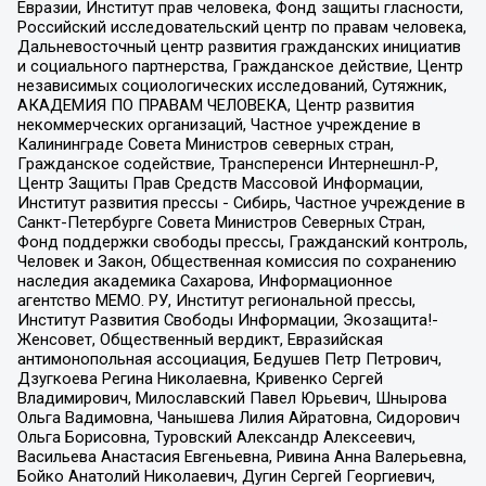
Евразии, Институт прав человека, Фонд защиты гласности,
Российский исследовательский центр по правам человека,
Дальневосточный центр развития гражданских инициатив
и социального партнерства, Гражданское действие, Центр
независимых социологических исследований, Сутяжник,
АКАДЕМИЯ ПО ПРАВАМ ЧЕЛОВЕКА, Центр развития
некоммерческих организаций, Частное учреждение в
Калининграде Совета Министров северных стран,
Гражданское содействие, Трансперенси Интернешнл-Р,
Центр Защиты Прав Средств Массовой Информации,
Институт развития прессы - Сибирь, Частное учреждение в
Санкт-Петербурге Совета Министров Северных Стран,
Фонд поддержки свободы прессы, Гражданский контроль,
Человек и Закон, Общественная комиссия по сохранению
наследия академика Сахарова, Информационное
агентство МЕМО. РУ, Институт региональной прессы,
Институт Развития Свободы Информации, Экозащита!-
Женсовет, Общественный вердикт, Евразийская
антимонопольная ассоциация, Бедушев Петр Петрович,
Дзугкоева Регина Николаевна, Кривенко Сергей
Владимирович, Милославский Павел Юрьевич, Шнырова
Ольга Вадимовна, Чанышева Лилия Айратовна, Сидорович
Ольга Борисовна, Туровский Александр Алексеевич,
Васильева Анастасия Евгеньевна, Ривина Анна Валерьевна,
Бойко Анатолий Николаевич, Дугин Сергей Георгиевич,