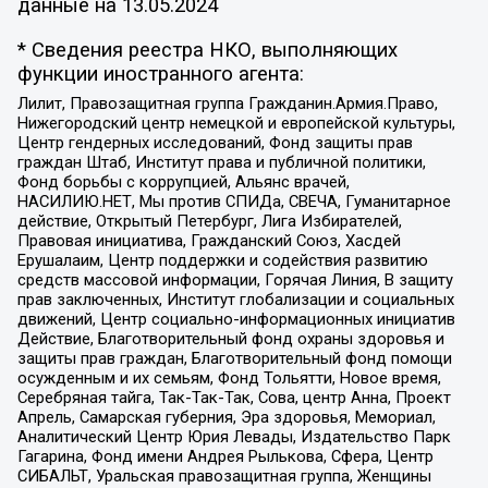
данные на
13.05.2024
* Сведения реестра НКО, выполняющих
функции иностранного агента:
Лилит, Правозащитная группа Гражданин.Армия.Право,
Нижегородский центр немецкой и европейской культуры,
Центр гендерных исследований, Фонд защиты прав
граждан Штаб, Институт права и публичной политики,
Фонд борьбы с коррупцией, Альянс врачей,
НАСИЛИЮ.НЕТ, Мы против СПИДа, СВЕЧА, Гуманитарное
действие, Открытый Петербург, Лига Избирателей,
Правовая инициатива, Гражданский Союз, Хасдей
Ерушалаим, Центр поддержки и содействия развитию
средств массовой информации, Горячая Линия, В защиту
прав заключенных, Институт глобализации и социальных
движений, Центр социально-информационных инициатив
Действие, Благотворительный фонд охраны здоровья и
защиты прав граждан, Благотворительный фонд помощи
осужденным и их семьям, Фонд Тольятти, Новое время,
Серебряная тайга, Так-Так-Так, Сова, центр Анна, Проект
Апрель, Самарская губерния, Эра здоровья, Мемориал,
Аналитический Центр Юрия Левады, Издательство Парк
Гагарина, Фонд имени Андрея Рылькова, Сфера, Центр
СИБАЛЬТ, Уральская правозащитная группа, Женщины