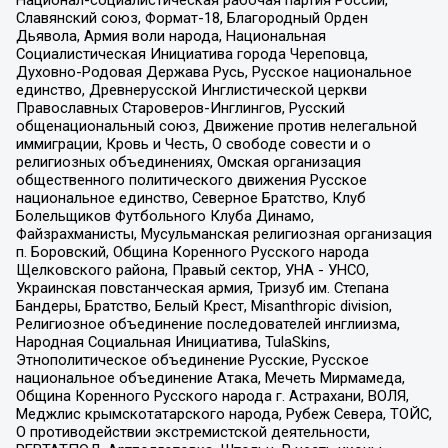
Национал-социалистическая рабочая партия России,
Славянский союз, Формат-18, Благородный Орден
Дьявола, Армия воли народа, Национальная
Социалистическая Инициатива города Череповца,
Духовно-Родовая Держава Русь, Русское национальное
единство, Древнерусской Инглистической церкви
Православных Староверов-Инглингов, Русский
общенациональный союз, Движение против нелегальной
иммиграции, Кровь и Честь, О свободе совести и о
религиозных объединениях, Омская организация
общественного политического движения Русское
национальное единство, Северное Братство, Клуб
Болельщиков Футбольного Клуба Динамо,
Файзрахманисты, Мусульманская религиозная организация
п. Боровский, Община Коренного Русского народа
Щелковского района, Правый сектор, УНА - УНСО,
Украинская повстанческая армия, Тризуб им. Степана
Бандеры, Братство, Белый Крест, Misanthropic division,
Религиозное объединение последователей инглиизма,
Народная Социальная Инициатива, TulaSkins,
Этнополитическое объединение Русские, Русское
национальное объединение Атака, Мечеть Мирмамеда,
Община Коренного Русского народа г. Астрахани, ВОЛЯ,
Меджлис крымскотатарского народа, Рубеж Севера, ТОЙС,
О противодействии экстремистской деятельности,