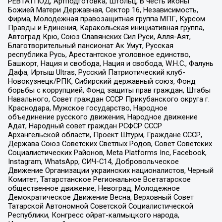
РЕВТАТПОД, Артподготовка, Штольц, В честь иконы
Божией Матери Державная, Сектор 16, Независимость,
Фирма, Молодежная правозащитная группа МПГ, Курсом
Правды и Единения, Каракольская инициативная группа,
Автоград Крю, Союз Славянских Сил Руси, Алля-Аят,
Благотворительный пансионат Ак Умут, Русская
республика Русь, Арестантское уголовное единство,
Башкорт, Нация и свобода, Нация и свобода, W.H.С., Фалунь
Дафа, Иртыш Ultras, Русский Патриотический клуб-
Новокузнецк/РПК, Сибирский державный союз, Фонд
борьбы с коррупцией, Фонд защиты прав граждан, Штабы
Навального, Совет граждан СССР Прикубанского округа г.
Краснодара, Мужское государство, Народное
объединение русского движения, Народное движение
Адат, Народный совет граждан РСФСР СССР
Архангельской области, Проект Штурм, Граждане СССР,
Держава Союз Советских Светлых Родов, Совет Советских
Социалистических Районов, Meta Platforms Inc, Facebook,
Instagram, WhatsApp, СИЧ-С14, Добровольческое
Движение Организации украинских националистов, Черный
Комитет, Татарстанское Региональное Всетатарское
общественное движение, Невоград, Молодежное
Демократическое Движение Весна, Верховный Совет
Татарской Автономной Советской Социалистической
Республики, Конгресс ойрат-калмыцкого народа,