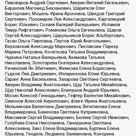
Пивоваров Андрей Сергеевич, Аверин Виталий Евгеньевич,
Барахоев Магомед Бекханович, Шарипков Олег
Викторович, Мошель Ирина Ароновна, Шведов Григорий
Сергеевич, Пономарев Лев Александрович, Каргалицкий
Борис Юльевич, Созаев Валерий Валерьевич, Исламов
Тимур Рифгатович, Романова Ольга Евгеньевна, Щаров
Сергей Алексадрович, Цирульников Борис Альбертович,
Гасан Ольга Павловна, Паутов Юрий Анатольевич,
Верховский Александр Маркович, Пислакова-Паркер
Марина Петровна, Кочеткова Татьяна Владимировна,
Чуркина Наталья Валерьевна, Акимова Татьяна
Николаевна, Золотарева Екатерина Александровна,
Рачинский Ян Збигневич, Жемкова Елена Борисовна,
Гудков Лев Дмитриевич, Илларионова Юлия Юрьевна,
Саранг Анна Васильевна, Захарова Светлана Сергеевна,
Аверин Владимир Анатольевич, Щур Татьяна Михайловна,
Щур Николай Алексеевич, Блинушов Андрей Юрьевич,
Мосин Алексей Геннадьевич, Гефтер Валентин Михайлович,
Симонов Алексей Кириллович, Флиге Ирина Анатольевна,
Мельникова Валентина Дмитриевна, Вититинова Елена
Владимировна, Баженова Светлана Куприяновна,
Максимов Сергей Владимирович, Беляев Сергей Иванович,
Голубева Елена Николаевна, Ганнушкина Светлана
Алексеевна, Закс Елена Владимировна, Буртина Елена
Юрьевна, Гендель Людмила Залмановна, Кокорина