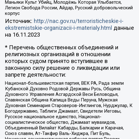
Маньяки Культ Убийц, Молодёжь Которая Улыбается,
Легион Свобода России, Айдар, Русский добровольческий
корпус
Источник:
http://nac.gov.ru/terroristicheskie-i-
ekstremistskie-organizacii-i-materialy.html
данные
на
16.11.2023
* Перечень общественных объединений и
религиозных организаций в отношении
которых судом принято вступившее в
законную силу решение о ликвидации или
запрете деятельности:
Национал-большевистская партия, ВЕК РА, Рада земли
Кубанской Духовно Родовой Державы Русь, Община
Духовного Управления Асгардской Веси Беловодья,
Славянская Община Капища Веды Перуна, Мужская
Духовная Семинария Староверов-Инглингов, Нурджулар, К
Богодержавию, Таблиги Джамаат, Свидетели Иеговы,
Русское национальное единство, Национал-
социалистическое общество, Джамаат мувахидов,
Объединенный Вилайат Кабарды, Балкарии и Карачая,
Союз славян, Ат-Такфир Валь-Хиджра, Пит Буль,