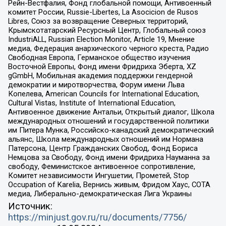
Рейн-Вестфалия, Фонд глобальной помощи, Антивоенный
комитет России, Russie-Libertes, La Asocicion de Rusos
Libres, Союз за возвращение Северных территорий,
Крымскотатарский Ресурсный Центр, Глобальный союз
IndustriALL, Russian Election Monitor, Article 19, Мнение
медиа, Федерация анархического черного креста, Радио
Свободная Европа, Германское общество изучения
Восточной Европы, Фонд имени Фридриха Эберта, XZ
gGmbH, Мобильная академия поддержки гендерной
демократии и миротворчества, Форум имени Льва
Копелева, American Councils for International Education,
Cultural Vistas, Institute of International Education,
Антивоенное движение Антальи, Открытый диалог, Школа
международных отношений и государственной политики
им Питера Мунка, Российско-канадский демократический
альянс, Школа международных отношений им Нормана
Патерсона, Центр Гражданских Свобод, Фонд Бориса
Немцова за Свободу, Фонд имени Фридриха Науманна за
свободу, Феминистское антивоенное сопротивление,
Комитет независимости Ингушетии, Прометей, Stop
Occupation of Karelia, Вернись живым, Фридом Хаус, СОТА
медиа, Либерально-демократическая Лига Украины
Источник:
https://minjust.gov.ru/ru/documents/7756/