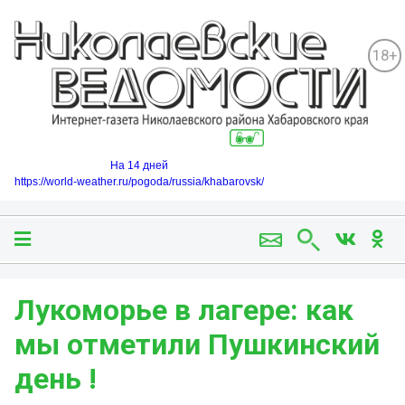
18+
На 14 дней
https://world-weather.ru/pogoda/russia/khabarovsk/
Лукоморье в лагере: как
мы отметили Пушкинский
день !