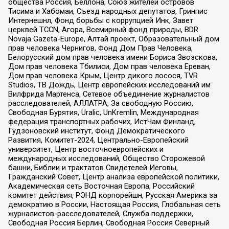
общества Россия, Беллона, Союз жителей островов
Тисима и Хабомаи, Съезд народных депутатов, Гринпис
Интернешнл, Фонд борьбы с коррупцией Инк, Завет
церквей TCCN, Агора, Всемирный фонд природы, BDR
Novaja Gazeta-Europe, Алтай проект, Образовательный дом
прав человека Чернигов, Фонд Дом Прав Человека,
Белорусский дом прав человека имени Бориса Звозскова,
Дом прав человека Тбилиси, Дом прав человека Ереван,
Дом прав человека Крым, Центр дикого лосося, TVR
Studios, ТВ Дождь, Центр европейских исследований им
Вилфрида Мартенса, Сетевое объединение журналистов
расследователей, АЛЛАТРА, За свободную Россию,
Свободная Бурятия, Uralic, UnKremlin, Международная
федерация транспортных рабочих, ИстЧам Финланд,
Гудзоновский институт, Фонд Демократического
Развития, Комитет-2024, Центрально-Европейский
университет, Центр восточноевропейских и
международных исследований, Общество Сторожевой
башни, Библии и трактатов Свидетелей Иеговы,
Гражданский Совет, Центр анализа европейской политики,
Академическая сеть Восточная Европа, Российский
комитет действия, РЭНД корпорейшн, Русская Америка за
демократию в России, Настоящая Россия, Глобальная сеть
журналистов-расследователей, Служба поддержки,
Свободная Россия Берлин, Свободная Россия Северный