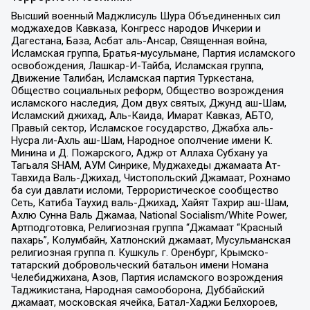
Высший военный Маджлисуль Шура Объединенных сил
моджахедов Кавказа, Конгресс народов Ичкерии и
Дагестана, База, Асбат аль-Ансар, Священная война,
Исламская группа, Братья-мусульмане, Партия исламского
освобождения, Лашкар-И-Тайба, Исламская группа,
Движение Талибан, Исламская партия Туркестана,
Общество социальных реформ, Общество возрождения
исламского наследия, Дом двух святых, Джунд аш-Шам,
Исламский джихад, Аль-Каида, Имарат Кавказ, АБТО,
Правый сектор, Исламское государство, Джабха аль-
Нусра ли-Ахль аш-Шам, Народное ополчение имени К.
Минина и Д. Пожарского, Аджр от Аллаха Субхану уа
Тагьаля SHAM, АУМ Синрике, Муджахеды джамаата Ат-
Тавхида Валь-Джихад, Чистопольский Джамаат, Рохнамо
ба суи давлати исломи, Террористическое сообщество
Сеть, Катиба Таухид валь-Джихад, Хайят Тахрир аш-Шам,
Ахлю Сунна Валь Джамаа, National Socialism/White Power,
Артподготовка, Религиозная группа “Джамаат “Красный
пахарь”, Колумбайн, Хатлонский джамаат, Мусульманская
религиозная группа п. Кушкуль г. Оренбург, Крымско-
татарский добровольческий батальон имени Номана
Челебиджихана, Азов, Партия исламского возрождения
Таджикистана, Народная самооборона, Дуббайский
джамаат, московская ячейка, Батал-Хаджи Белхороев,