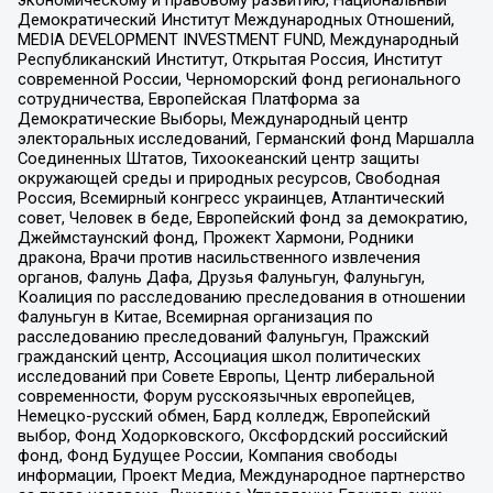
Демократический Институт Международных Отношений,
MEDIA DEVELOPMENT INVESTMENT FUND, Международный
Республиканский Институт, Открытая Россия, Институт
современной России, Черноморский фонд регионального
сотрудничества, Европейская Платформа за
Демократические Выборы, Международный центр
электоральных исследований, Германский фонд Маршалла
Соединенных Штатов, Тихоокеанский центр защиты
окружающей среды и природных ресурсов, Свободная
Россия, Всемирный конгресс украинцев, Атлантический
совет, Человек в беде, Европейский фонд за демократию,
Джеймстаунский фонд, Прожект Хармони, Родники
дракона, Врачи против насильственного извлечения
органов, Фалунь Дафа, Друзья Фалуньгун, Фалуньгун,
Коалиция по расследованию преследования в отношении
Фалуньгун в Китае, Всемирная организация по
расследованию преследований Фалуньгун, Пражский
гражданский центр, Ассоциация школ политических
исследований при Совете Европы, Центр либеральной
современности, Форум русскоязычных европейцев,
Немецко-русский обмен, Бард колледж, Европейский
выбор, Фонд Ходорковского, Оксфордский российский
фонд, Фонд Будущее России, Компания свободы
информации, Проект Медиа, Международное партнерство