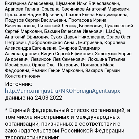
Екатерина Алексеевна, Шуманов Илья Вячеславович,
Арапова Галина Юрьевна, Свечников Анатолий Мариевич,
Прохоров Вадим Юрьевич, Шахова Елена Владимировна,
Подузов Сергей Васильевич, Протасова Ирина
Вячеславовна, Литинский Леонид Борисович, Лукашевский
Сергей Маркович, Бахмин Вячеслав Иванович, Шабад
Анатолий Ефимович, Сухих Дарья Николаевна, Орлов Олег
Петрович, Добровольская Анна Дмитриевна, Королева
Александра Евгеньевна, Смирнов Владимир
Александрович, Вицин Сергей Ефимович, Золотухин Борис
Андреевич, Левинсон Лев Семенович, Локшина Татьяна
Иосифовна, Орлов Олег Петрович, Полякова Мара
Федоровна, Резник Генри Маркович, Захаров Герман
Константинович
Источник:
http://unro.minjust.ru/NKOForeignAgent.aspx
данные на
24.03.2022
* Единый федеральный список организаций, в
том числе иностранных и международных
организаций, признанных в соответствии с
законодательством Российской Федерации
террористическими: