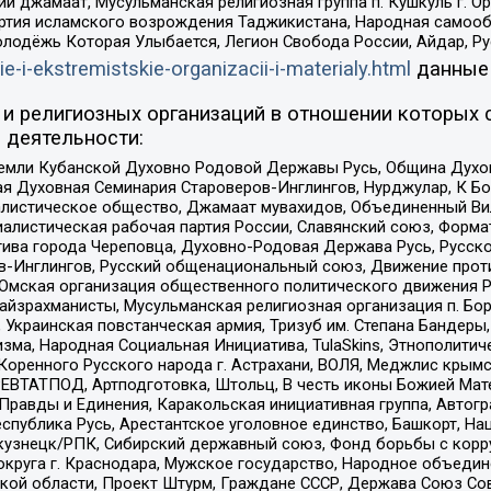
ий джамаат, Мусульманская религиозная группа п. Кушкуль г. 
ртия исламского возрождения Таджикистана, Народная самооб
олодёжь Которая Улыбается, Легион Свобода России, Айдар, Р
ie-i-ekstremistskie-organizacii-i-materialy.html
данные
и религиозных организаций в отношении которых 
 деятельности:
земли Кубанской Духовно Родовой Державы Русь, Община Духо
 Духовная Семинария Староверов-Инглингов, Нурджулар, К Бо
листическое общество, Джамаат мувахидов, Объединенный Вил
иалистическая рабочая партия России, Славянский союз, Форма
ива города Череповца, Духовно-Родовая Держава Русь, Русск
-Инглингов, Русский общенациональный союз, Движение против
 Омская организация общественного политического движения Р
йзрахманисты, Мусульманская религиозная организация п. Бо
краинская повстанческая армия, Тризуб им. Степана Бандеры, Бр
зма, Народная Социальная Инициатива, TulaSkins, Этнополитич
оренного Русского народа г. Астрахани, ВОЛЯ, Меджлис крымс
РЕВТАТПОД, Артподготовка, Штольц, В честь иконы Божией Мате
равды и Единения, Каракольская инициативная группа, Автогра
спублика Русь, Арестантское уголовное единство, Башкорт, Наци
окузнецк/РПК, Сибирский державный союз, Фонд борьбы с кор
округа г. Краснодара, Мужское государство, Народное объедин
ой области, Проект Штурм, Граждане СССР, Держава Союз Сов