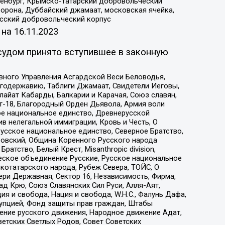
Оренбург, Крымско-татарский добровольческий
орона, Дуббайский джамаат, московская ячейка,
усский добровольческий корпус
 на
16.11.2023
судом принято вступившее в законную
вного Управления Асгардской Веси Беловодья,
годержавию, Таблиги Джамаат, Свидетели Иеговы,
айат Кабарды, Балкарии и Карачая, Союз славян,
т-18, Благородный Орден Дьявола, Армия воли
ое национальное единство, Древнерусской
 нелегальной иммиграции, Кровь и Честь, О
усское национальное единство, Северное Братство,
ровский, Община Коренного Русского народа
атство, Белый Крест, Misanthropic division,
еское объединение Русские, Русское национальное
котатарского народа, Рубеж Севера, ТОЙС, О
ри Державная, Сектор 16, Независимость, Фирма,
д Крю, Союз Славянских Сил Руси, Алля-Аят,
я и свобода, Нация и свобода, W.H.С., Фалунь Дафа,
рупцией, Фонд защиты прав граждан, Штабы
ение русского движения, Народное движение Адат,
етских Светлых Родов, Совет Советских