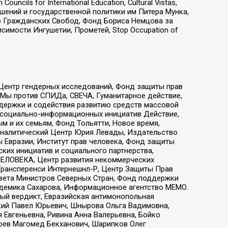
ls for International Education, Cultural Vistas,
ошений и государственной политики им Питера Мунка,
 Гражданских Свобод, Фонд Бориса Немцова за
имости Ингушетии, Прометей, Stop Occupation of
 Центр гендерных исследований, Фонд защиты прав
 Мы против СПИДа, СВЕЧА, Гуманитарное действие,
ддержки и содействия развитию средств массовой
р социально-информационных инициатив Действие,
 и их семьям, Фонд Тольятти, Новое время,
, Аналитический Центр Юрия Левады, Издательство
 Евразии, Институт прав человека, Фонд защиты
ких инициатив и социального партнерства,
ЕЛОВЕКА, Центр развития некоммерческих
 Трансперенси Интернешнл-Р, Центр Защиты Прав
овета Министров Северных Стран, Фонд поддержки
адемика Сахарова, Информационное агентство МЕМО.
ый вердикт, Евразийская антимонопольная
кий Павел Юрьевич, Шнырова Ольга Вадимовна,
 Евгеньевна, Ривина Анна Валерьевна, Бойко
хоев Магомед Бекханович, Шарипков Олег