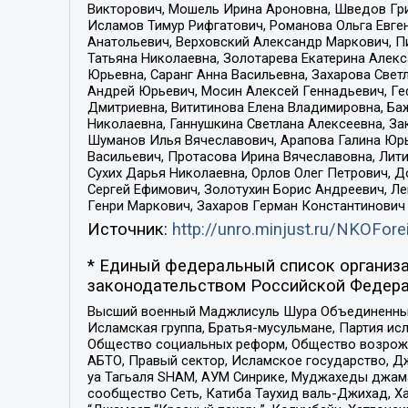
Викторович, Мошель Ирина Ароновна, Шведов Гри
Исламов Тимур Рифгатович, Романова Ольга Евге
Анатольевич, Верховский Александр Маркович, П
Татьяна Николаевна, Золотарева Екатерина Алек
Юрьевна, Саранг Анна Васильевна, Захарова Свет
Андрей Юрьевич, Мосин Алексей Геннадьевич, Ге
Дмитриевна, Вититинова Елена Владимировна, Ба
Николаевна, Ганнушкина Светлана Алексеевна, За
Шуманов Илья Вячеславович, Арапова Галина Юрь
Васильевич, Протасова Ирина Вячеславовна, Лит
Сухих Дарья Николаевна, Орлов Олег Петрович, 
Сергей Ефимович, Золотухин Борис Андреевич, Л
Генри Маркович, Захаров Герман Константинович
Источник:
http://unro.minjust.ru/NKOFore
* Единый федеральный список организа
законодательством Российской Федера
Высший военный Маджлисуль Шура Объединенных с
Исламская группа, Братья-мусульмане, Партия ис
Общество социальных реформ, Общество возрожд
АБТО, Правый сектор, Исламское государство, Д
уа Тагьаля SHAM, АУМ Синрике, Муджахеды джама
сообщество Сеть, Катиба Таухид валь-Джихад, Хай