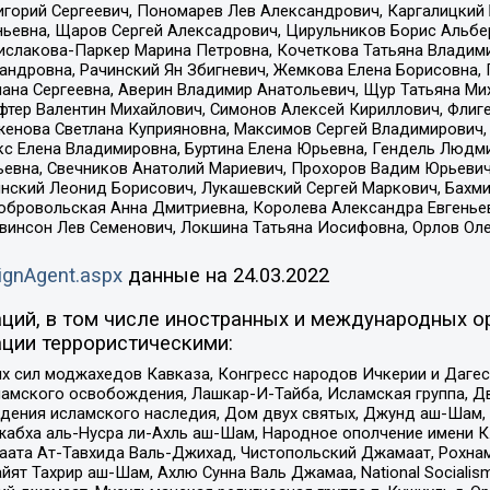
горий Сергеевич, Пономарев Лев Александрович, Каргалицкий 
ньевна, Щаров Сергей Алексадрович, Цирульников Борис Альбер
ислакова-Паркер Марина Петровна, Кочеткова Татьяна Владими
сандровна, Рачинский Ян Збигневич, Жемкова Елена Борисовна,
лана Сергеевна, Аверин Владимир Анатольевич, Щур Татьяна М
фтер Валентин Михайлович, Симонов Алексей Кириллович, Флиг
женова Светлана Куприяновна, Максимов Сергей Владимирович, 
кс Елена Владимировна, Буртина Елена Юрьевна, Гендель Людм
евна, Свечников Анатолий Мариевич, Прохоров Вадим Юрьевич
инский Леонид Борисович, Лукашевский Сергей Маркович, Бахм
Добровольская Анна Дмитриевна, Королева Александра Евгенье
евинсон Лев Семенович, Локшина Татьяна Иосифовна, Орлов Ол
ignAgent.aspx
данные на
24.03.2022
ций, в том числе иностранных и международных ор
ции террористическими:
ил моджахедов Кавказа, Конгресс народов Ичкерии и Дагеста
ламского освобождения, Лашкар-И-Тайба, Исламская группа, Дв
ения исламского наследия, Дом двух святых, Джунд аш-Шам, 
жабха аль-Нусра ли-Ахль аш-Шам, Народное ополчение имени К.
ата Ат-Тавхида Валь-Джихад, Чистопольский Джамаат, Рохнам
ят Тахрир аш-Шам, Ахлю Сунна Валь Джамаа, National Socialism