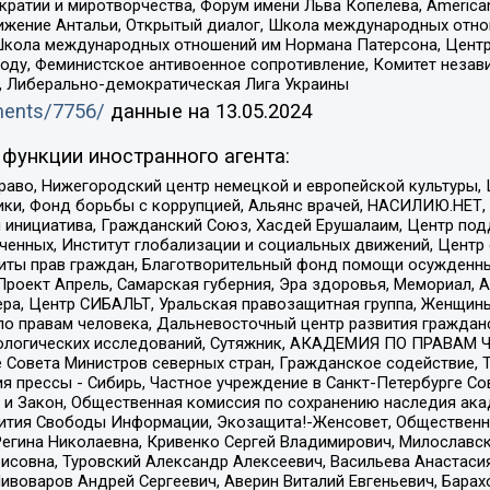
и и миротворчества, Форум имени Льва Копелева, American Counci
ое движение Антальи, Открытый диалог, Школа международных отн
Школа международных отношений им Нормана Патерсона, Центр
ду, Феминистское антивоенное сопротивление, Комитет независ
а, Либерально-демократическая Лига Украины
uments/7756/
данные на
13.05.2024
функции иностранного агента:
раво, Нижегородский центр немецкой и европейской культуры,
тики, Фонд борьбы с коррупцией, Альянс врачей, НАСИЛИЮ.НЕТ,
я инициатива, Гражданский Союз, Хасдей Ерушалаим, Центр по
юченных, Институт глобализации и социальных движений, Цент
ты прав граждан, Благотворительный фонд помощи осужденным
а, Проект Апрель, Самарская губерния, Эра здоровья, Мемориал
ера, Центр СИБАЛЬТ, Уральская правозащитная группа, Женщины
по правам человека, Дальневосточный центр развития гражданс
ологических исследований, Сутяжник, АКАДЕМИЯ ПО ПРАВАМ Ч
е Совета Министров северных стран, Гражданское содействие,
я прессы - Сибирь, Частное учреждение в Санкт-Петербурге С
 и Закон, Общественная комиссия по сохранению наследия ак
звития Свободы Информации, Экозащита!-Женсовет, Общественн
Регина Николаевна, Кривенко Сергей Владимирович, Милославс
совна, Туровский Александр Алексеевич, Васильева Анастасия
Пивоваров Андрей Сергеевич, Аверин Виталий Евгеньевич, Бара