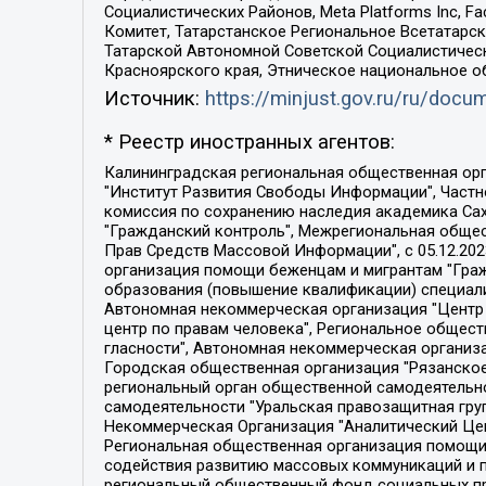
Социалистических Районов, Meta Platforms Inc, 
Комитет, Татарстанское Региональное Всетатар
Татарской Автономной Советской Социалистическ
Красноярского края, Этническое национальное о
Источник:
https://minjust.gov.ru/ru/doc
* Реестр иностранных агентов:
Калининградская региональная общественная организация "Экозащита!-Женсовет", Фонд содействия защите прав и свобод граждан "Общественный вердикт", Фонд "Институт Развития Свободы Информации", Частное учреждение "Информационное агентство МЕМО. РУ", Региональная общественная организация "Общественная комиссия по сохранению наследия академика Сахарова", Фонд поддержки свободы прессы, Санкт-Петербургская общественная правозащитная организация "Гражданский контроль", Межрегиональная общественная организация "Информационно-просветительский центр "Мемориал", Региональный Фонд "Центр Защиты Прав Средств Массовой Информации", с 05.12.2023 Фонд "Центр Защиты Прав Средств массовой информации", Региональная общественная благотворительная организация помощи беженцам и мигрантам "Гражданское содействие", Негосударственное образовательное учреждение дополнительного профессионального образования (повышение квалификации) специалистов "АКАДЕМИЯ ПО ПРАВАМ ЧЕЛОВЕКА", Свердловская региональная общественная организация "Сутяжник", Автономная некоммерческая организация "Центр независимых социологических исследований", Союз общественных объединений "Российский исследовательский центр по правам человека", Региональное общественное учреждение научно-информационный центр "МЕМОРИАЛ", Некоммерческая организация "Фонд защиты гласности", Автономная некоммерческая организация "Институт прав человека", Городская общественная организация "Екатеринбургское общество "МЕМОРИАЛ", Городская общественная организация "Рязанское историко-просветительское и правозащитное общество "Мемориал" (Рязанский Мемориал), Челябинский региональный орган общественной самодеятельности – женское общественное объединение "Женщины Евразии", Челябинский региональный орган общественной самодеятельности "Уральская правозащитная группа", Фонд содействия защите здоровья и социальной справедливости имени Андрея Рылькова, Автономная Некоммерческая Организация "Аналитический Центр Юрия Левады", Автономная некоммерческая организация социальной поддержки населения "Проект Апрель", Региональная общественная организация помощи женщинам и детям, находящимся в кризисной ситуации "Информационно-методический центр "Анна", Фонд содействия развитию массовых коммуникаций и правовому просвещению "Так-так-Так", Фонд содействия устойчивому развитию "Серебряная тайга", Свердловский региональный общественный фонд социальных проектов "Новое время", "Idel.Реалии", Кавказ.Реалии, Крым.Реалии, Телеканал Настоящее Время, Татаро-башкирская служба Радио Свобода (Azatliq Radiosi), Радио Свободная Европа/Радио Свобода (PCE/PC), "Сибирь.Реалии", "Фактограф", Благотворительный фонд помощи осужденным и их семьям, Автономная некоммерческая организация "Институт глобализации и социальных движений", Фонд "В защиту прав заключенных", Частное учреждение "Центр поддержки и содействия развитию средств массовой информации", Пензенский региональный общественный благотворительный фонд "Гражданский союз", "Север.Реалии", Некоммерческая организация Фонд "Правовая инициатива", 