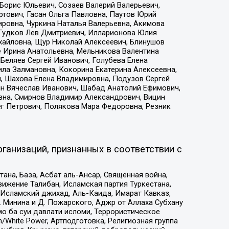
Борис Юльевич, Созаев Валерий Валерьевич,
тович, Гасан Ольга Павловна, Паутов Юрий
ровна, Чуркина Наталья Валерьевна, Акимова
 Гудков Лев Дмитриевич, Илларионова Юлия
ихайловна, Щур Николай Алексеевич, Блинушов
е Ирина Анатольевна, Мельникова Валентина
Беляев Сергей Иванович, Голубева Елена
ила Залмановна, Кокорина Екатерина Алексеевна,
, Шахова Елена Владимировна, Подузов Сергей
ин Вячеслав Иванович, Шабад Анатолий Ефимович,
вна, Смирнов Владимир Александрович, Вицин
ег Петрович, Полякова Мара Федоровна, Резник
ганизаций, признанных в соответствии с
на, База, Асбат аль-Ансар, Священная война,
ижение Талибан, Исламская партия Туркестана,
Исламский джихад, Аль-Каида, Имарат Кавказ,
 Минина и Д. Пожарского, Аджр от Аллаха Субхану
о ба суи давлати исломи, Террористическое
/White Power, Артподготовка, Религиозная группа