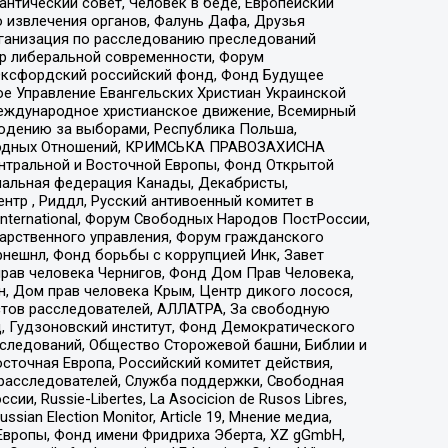
нтический совет, Человек в беде, Европейский
 извлечения органов, Фалунь Дафа, Друзья
рганизация по расследованию преследований
тр либеральной современности, Форум
 Оксфордский российский фонд, Фонд Будущее
е Управление Евангельских Христиан Украинской
еждународное христианское движение, Всемирный
людению за выборами, Республика Польша,
народных Отношений, КРИМСЬКА ПРАВОЗАХИСНА
ы Центральной и Восточной Европы, Фонд Открытой
иональная федерация Канады, Декабристы,
тр , Риддл, Русский антивоенный комитет в
nternational, Форум Свободных Народов ПостРоссии,
дарственного управления, Форум гражданского
рнешнл, Фонд борьбы с коррупцией Инк, Завет
прав человека Чернигов, Фонд Дом Прав Человека,
н, Дом прав человека Крым, Центр дикого лосося,
стов расследователей, АЛЛАТРА, За свободную
д, Гудзоновский институт, Фонд Демократического
сследований, Общество Сторожевой башни, Библии и
сточная Европа, Российский комитет действия,
-расследователей, Служба поддержки, Свободная
 Russie-Libertes, La Asocicion de Rusos Libres,
an Election Monitor, Article 19, Мнение медиа,
Европы, Фонд имени Фридриха Эберта, XZ gGmbH,