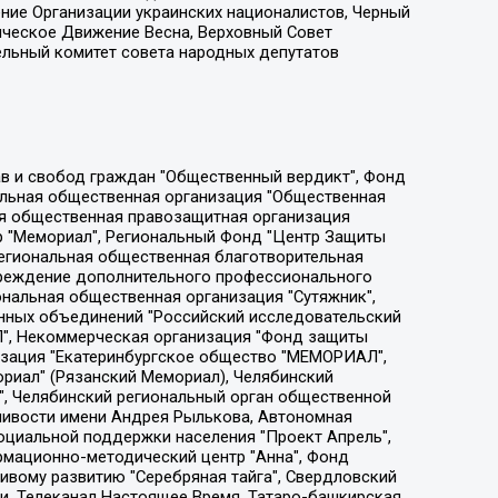
ение Организации украинских националистов, Черный
ическое Движение Весна, Верховный Совет
ельный комитет совета народных депутатов
ции социально-правовых программ "Лилит", Дальневосточное общественное движение "Маяк", Санкт-Петербургская ЛГБТ-инициативная группа "Выход", Инициативная группа ЛГБТ+ "Реверс", Алексеев Андрей Викторович, Бекбулатова Таисия Львовна, Беляев Иван Михайлович, Владыкина Елена Сергеевна, Гельман Марат Александрович, Никульшина Вероника Юрьевна, Толоконникова Надежда Андреевна, Шендерович Виктор Анатольевич, Общество с ограниченной ответственностью "Данное сообщение", Общество с ограниченной ответственностью Издательский дом "Новая глава", Айнбиндер Александра Александровна, Московский комьюнити-центр для ЛГБТ+инициатив, Благотворительный фонд развития филантропии, Deutsche Welle (Германия, Kurt-Schumacher-Strasse 3, 53113 Bonn), Борзунова Мария Михайловна, Воробьев Виктор Викторович, Голубева Анна Львовна, Константинова Алла Михайловна, Малкова Ирина Владимировна, Мурадов Мурад Абдулгалимович, Осетинская Елизавета Николаевна, Понасенков Евгений Николаевич, Ганапольский Матвей Юрьевич, Киселев Евгений Алексеевич, Борухович Ирина Григорьевна, Дремин Иван Тимофеевич, Дубровский Дмитрий Викторович, Красноярская региональная общественная организация поддержки и развития альтернативных образовательных технологий и межкультурных коммуникаций "ИНТЕРРА", Маяковская Екатерина Алексеевна, Фейгин Марк Захарович, Филимонов Андрей Викторович, Дзугкоева Регина Николаевна, Доброхотов Роман Александрович, Дудь Юрий Александрович, Елкин Сергей Владимирович, Кругликов Кирилл Игоревич, Сабунаева Мария Леонидовна, Семенов Алексей Владимирович, Шаинян Карен Багратович, Шульман Екатерина Михайловна, Асафьев Артур Валерьевич, Вахштайн Виктор Семенович, Венедиктов Алексей Алексеевич, Лушникова Екатерина Евгеньевна, Волков Леонид Михайлович, Невзоров Александр Глебович, Пархоменко Сергей Борисович, Сироткин Ярослав Николаевич, Кара-Мурза Владимир Владимирович, Баранова Наталья Владимировна, Гозман Леонид Яковлевич, Кагарлицкий Борис Юльевич, Климарев Михаил Валерьевич, Милов Владимир Станиславович, Автономная некоммерческая организация Краснодарский центр современного искусства "Типография", Моргенштерн Алишер Тагирович, Соболь Любовь Эдуардовна, Общество с ограниченной ответственностью "ЛИЗА НОРМ", Каспаров Гарри Кимович, Ходорковский Михаил Борисович, Общество с ограниченной ответственностью "Апрельские тезисы", Данилович Ирина Брониславовна, Кашин Олег Владимирович, Петров Николай Владимирович, Пивоваров Алексей Владимирович, Соколов Михаил Владимирович, Цветкова Юлия Владимировна, Чичваркин Евгений Александрович, Комитет против пыток/Команда против пыток, Общество с ограниченной ответственностью "Первый научный", Общество с ограниченной ответственностью "Вертолет и ко", Белоцерковская Вероника Борисовна, Кац Максим Евгеньевич, Лазарева Татьяна Юрьевна, Шаведдинов Руслан Табризович, Яшин Илья Валерьевич, Общество с ограниченной ответственностью "Иноагент ААВ", Алешковский Дмитрий Петрович, Альбац Евгения Марковна, Быков Дмитрий Львович, Галямина Юлия Евгеньевна, Лойко Сергей Леонидович, Мартынов Кирилл Константинович, Медведев Сергей Александрович, Крашенинников Федор Геннадиевич, Гордеева Катерина Вл