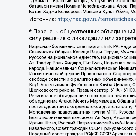
“Джамаат “Красный пахарь”, Колумбайн, Хатлонск
батальон имени Номана Челебиджихана, Азов, Па
Батал-Хаджи Белхороев, Маньяки Культ Убийц, М
Источник:
http://nac.gov.ru/terroristichesk
* Перечень общественных объединений 
силу решение о ликвидации или запрете
Национал-большевистская партия, ВЕК РА, Рада 
Славянская Община Капища Веды Перуна, Мужская
Русское национальное единство, Национал-социа
Ат-Такфир Валь-Хиджра, Пит Буль, Национал-соц
народа, Национальная Социалистическая Инициат
Инглистической церкви Православных Староверов
свободе совести и о религиозных объединениях,
Клуб Болельщиков Футбольного Клуба Динамо, Фа
Щелковского района, Правый сектор, УНА - УНСО, У
Религиозное объединение последователей инглии
объединение Атака, Мечеть Мирмамеда, Община К
противодействии экстремистской деятельности, 
Молодежная правозащитная группа МПГ, Курсом П
Благотворительный пансионат Ак Умут, Русская ре
Иртыш Ultras, Русский Патриотический клуб-Нов
Навального, Совет граждан СССР Прикубанского 
Народный совет граждан РСФСР СССР Архангельск