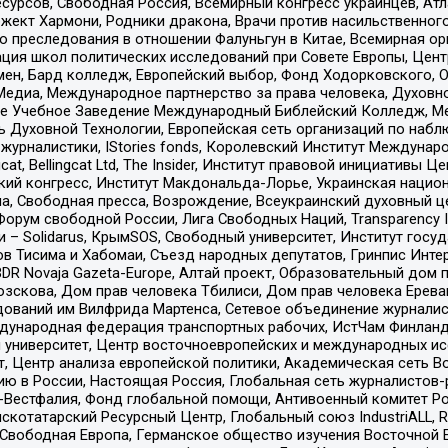
рсов, Свободная Россия, Всемирный конгресс украинцев, Атла
ект Хармони, Родники дракона, Врачи против насильственного
ию преследования в отношении Фалуньгун в Китае, Всемирная о
ация школ политических исследований при Совете Европы, Цен
мен, Бард колледж, Европейский выбор, Фонд Ходорковского,
едиа, Международное партнерство за права человека, Духовно
ое Учебное Заведение Международный Библейский Колледж, М
ь Духовной Технологии, Европейская сеть организаций по наб
урналистики, IStories fonds, Королевский Институт Между
gcat, Bellingcat Ltd, The Insider, Институт правовой инициатив
инский конгресс, Институт Макдональда-Лорье, Украинская нац
, Свободная пресса, Возрождение, Всеукраинский духовный цен
орум свободной России, Лига Свободных Наций, Transparеncy I
– Solidarus, КрымSOS, Свободный университет, Институт госу
в Тисима и Хабомаи, Съезд народных депутатов, Гринпис Инте
DR Novaja Gazeta-Europe, Алтай проект, Образовательный дом 
зскова, Дом прав человека Тбилиси, Дом прав человека Ерева
едований им Вилфрида Мартенса, Сетевое объединение журнали
Международная федерация транспортных рабочих, ИстЧам Финлан
й университет, Центр восточноевропейских и международных и
, Центр анализа европейской политики, Академическая сеть Во
ю в России, Настоящая Россия, Глобальная сеть журналистов
естфалия, Фонд глобальной помощи, Антивоенный комитет России,
татарский Ресурсный Центр, Глобальный союз IndustriALL, Russi
 Свободная Европа, Германское общество изучения Восточной 