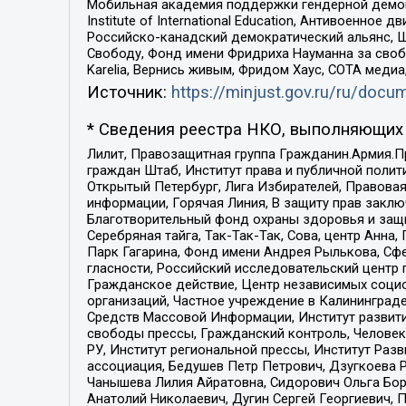
Мобильная академия поддержки гендерной демократи
Institute of International Education, Антивоенн
Российско-канадский демократический альянс, 
Свободу, Фонд имени Фридриха Науманна за свобо
Karelia, Вернись живым, Фридом Хаус, СОТА меди
Источник:
https://minjust.gov.ru/ru/doc
* Сведения реестра НКО, выполняющих 
Лилит, Правозащитная группа Гражданин.Армия.П
граждан Штаб, Институт права и публичной поли
Открытый Петербург, Лига Избирателей, Правова
информации, Горячая Линия, В защиту прав закл
Благотворительный фонд охраны здоровья и защи
Серебряная тайга, Так-Так-Так, Сова, центр Анн
Парк Гагарина, Фонд имени Андрея Рылькова, Сф
гласности, Российский исследовательский центр 
Гражданское действие, Центр независимых соци
организаций, Частное учреждение в Калининград
Средств Массовой Информации, Институт развити
свободы прессы, Гражданский контроль, Человек
РУ, Институт региональной прессы, Институт Ра
ассоциация, Бедушев Петр Петрович, Дзугкоева 
Чанышева Лилия Айратовна, Сидорович Ольга Бори
Анатолий Николаевич, Дугин Сергей Георгиевич, 