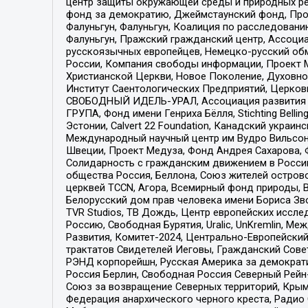
центр защиты окружающей среды и природных ресу
фонд за демократию, Джеймстаунский фонд, Прож
Фалуньгун, Фалуньгун, Коалиция по расследован
Фалуньгун, Пражский гражданский центр, Ассоци
русскоязычных европейцев, Немецко-русский об
России, Компания свободы информации, Проект М
Христианской Церкви, Новое Поколение, Духовн
Институт Саентологических Предприятий, Церков
СВОБОДНЫЙ ИДЕЛЬ-УРАЛ, Ассоциация развития ж
ГРУПА, Фонд имени Генриха Бёлля, Stichting Bellin
Эстонии, Calvert 22 Foundation, Канадский укра
Международный научный центр им Вудро Вильсона
Швеции, Проект Медуза, Фонд Андрея Сахарова, Ф
Солидарность с гражданским движением в России 
общества Россия, Беллона, Союз жителей острово
церквей TCCN, Агора, Всемирный фонд природы, B
Белорусский дом прав человека имени Бориса Зво
TVR Studios, ТВ Дождь, Центр европейских иссл
Россию, Свободная Бурятия, Uralic, UnKremlin, 
Развития, Комитет-2024, Центрально-Европейски
трактатов Свидетелей Иеговы, Гражданский Совет
РЭНД корпорейшн, Русская Америка за демократи
Россия Берлин, Свободная Россия Северный Рейн-В
Союз за возвращение Северных территорий, Крымско
Федерация анархического черного креста, Радио