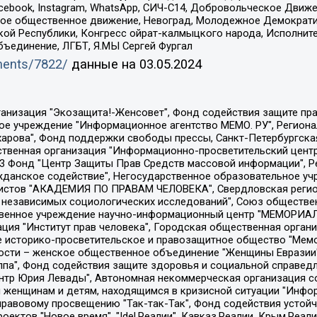
Facebook, Instagram, WhatsApp, СИЧ-С14, Добровольческое Движ
ское общественное движение, Невоград, Молодежное Демократ
ой Республики, Конгресс ойрат-калмыцкого народа, Исполнит
бъединение, ЛГБТ, Я.МЫ Сергей Фургал
uments/7822/
данные на
03.05.2024
Общество с ограниченной ответственностью "Радио Свободная Европа/Радио Свобода", Чешское информационное агентство "MEDIUM-ORIENT", Красноярская региональная общественная организация "Мы против СПИДа", Камалягин Денис Николаевич, Маркелов Сергей Евгеньевич, Пономарев Лев Александрович, Савицкая Людмила Алексеевна, Автономная некоммерческая организация "Центр по работе с проблемой насилия "НАСИЛИЮ.НЕТ", Межрегиональный профессиональный союз работников здравоохранения "Альянс врачей", Юридическое лицо, зарегистрированное в Латвийской Республике, SIA "Medusa Project" (регистрационный номер 40103797863, дата регистрации 10.06.2014), Некоммерческая организация "Фонд по борьбе с коррупцией", Автономная некоммерческая организация "Институт права и публичной политики", Баданин Роман Сергеевич, Гликин Максим Александрович, Железнова Мария Михайловна, Лукьянова Юлия Сергеевна, Маетная Елизавета Витальевна, Маняхин Петр Борисович, Чуракова Ольга Владимировна, Ярош Юлия Петровна, Юридическое лицо "The Insider SIA", зарегистрированное в Риге, Латвийская Республика (дата регистрации 26.06.2015), являющееся администратором доменного имени интернет-издания "The Insider SIA", https://theins.ru, Постернак Алексей Евгеньевич, Рубин Михаил Аркадьевич, Анин Роман Александрович, Юридическое лицо Istories fonds, зарегистрированное в Латвийской Республике (регистрационный номер 50008295751, дата регистрации 24.02.2020), Великовский Дмитрий Александрович, Долинина Ирина Николаевна, Мароховская Алеся Алексеевна, Шлейнов Роман Юрьевич, Шмагун Олеся Валентиновна, Общество с ограниченной ответственностью "Альтаир 2021", Общество с ограниченной ответственностью "Вега 2021", Общество с ограниченной ответственностью "Главный редактор 2021", Общество с ограниченной ответственностью "Ромашки монолит", Важенков Артем Валерьевич, Ивановская областная общественная организация "Центр гендерных исследований", Гурман Юрий Альбертович, Медиапроект "ОВД-Инфо", Егоров Владимир Владимирович, Жилинский Владимир Александрович, Общество с ограниченной ответственностью "ЗП", Иванова София Юрьевна, Карезина Инна Павловна, Кильтау Екатерина Викторовна, Петров Алексей Викторович, Пискунов Сергей Евгеньевич, Смирнов Сергей Сергеевич, Тихонов Михаил Сергеевич, Общество с ограниченной ответственностью "ЖУРНАЛИСТ-ИНОСТРАННЫЙ АГЕНТ", Арапова Галина Юрьевна, Вольтская Татьяна Анатольевна, Американская компания "Mason G.E.S. Anonymous Foundation" (США), являющаяся владельцем интернет-издания https://mnews.world/, Компания "Stichting Bellingcat", зарегистрированная в Нидерландах (дата регистрации 11.07.2018), Захаров Андрей Вячеславович, Клепиковская Екатерина Дмитриевна, Общество с ограниченной ответственностью "МЕМО", Перл Роман Александрович, Симонов Евгений Алексеевич, Соловьева Елена Анатольевна, Сотников Даниил Владимирович, Сурначева Елизавета Дмитриевна, Автономная некоммерческая организация по защите прав человека и информированию населения "Якутия – Наше Мнение", Общество с ограниченной ответственностью "Москоу диджитал медиа", с 26.01.2023 Общество с ограниченной ответственностью "Чайка Белые сады", Ветошкина Валерия Валерьевна, Заговора Максим Александрович, Межрегиональное общественное движение "Российская ЛГБТ - сеть", Оленичев Максим Владимирович, Павлов Иван Юрьевич, Скворцова Елена Сергеевна, Общество с ограниченной ответственностью "Как бы инагент", Кочетков Игорь Викторович, Общество с ограниченной ответственностью "Честные выборы", Еланчик Олег Александрович, Общество с ограниченной ответственностью "Нобелевский призыв", Гималова Регина Эмилевна, Григорьев Андрей Валерьевич, Григорьева Алина Александровна, Ассоциация по содействию защите прав призывников, альтернативнослужащих и военнослужащих "Правозащитная группа "Гражданин.Армия.Право", Хисамова Регина Фаритовна, Автономная некоммерческая организация по реализа