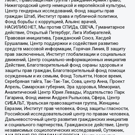
Лилит, Правозащитная группа Гражданин.Армия.Право,
Нижегородский центр немецкой и европейской культуры,
Центр гендерных исследований, Фонд защиты прав
граждан Штаб, Институт права и публичной политики,
Фонд борьбы с коррупцией, Альянс врачей,
НАСИЛИЮ.НЕТ, Мы против СПИДа, СВЕЧА, Гуманитарное
действие, Открытый Петербург, Лига Избирателей,
Правовая инициатива, Гражданский Союз, Хасдей
Ерушалаим, Центр поддержки и содействия развитию
средств массовой информации, Горячая Линия, В защиту
прав заключенных, Институт глобализации и социальных
движений, Центр социально-информационных инициатив
Действие, Благотворительный фонд охраны здоровья и
защиты прав граждан, Благотворительный фонд помощи
осужденным и их семьям, Фонд Тольятти, Новое время,
Серебряная тайга, Так-Так-Так, Сова, центр Анна, Проект
Апрель, Самарская губерния, Эра здоровья, Мемориал,
Аналитический Центр Юрия Левады, Издательство Парк
Гагарина, Фонд имени Андрея Рылькова, Сфера, Центр
СИБАЛЬТ, Уральская правозащитная группа, Женщины
Евразии, Институт прав человека, Фонд защиты гласности,
Российский исследовательский центр по правам человека,
Дальневосточный центр развития гражданских инициатив
и социального партнерства, Гражданское действие, Центр
независимых социологических исследований, Сутяжник,