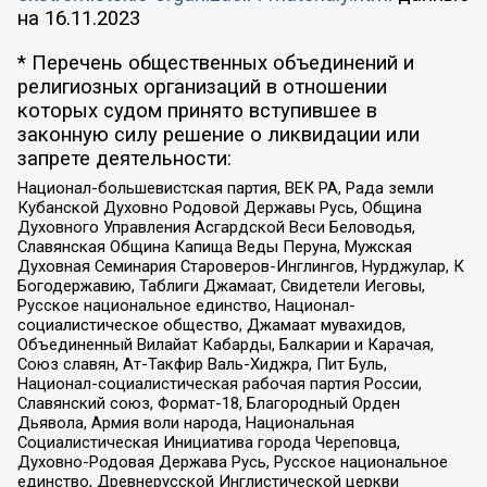
на
16.11.2023
* Перечень общественных объединений и
религиозных организаций в отношении
которых судом принято вступившее в
законную силу решение о ликвидации или
запрете деятельности:
Национал-большевистская партия, ВЕК РА, Рада земли
Кубанской Духовно Родовой Державы Русь, Община
Духовного Управления Асгардской Веси Беловодья,
Славянская Община Капища Веды Перуна, Мужская
Духовная Семинария Староверов-Инглингов, Нурджулар, К
Богодержавию, Таблиги Джамаат, Свидетели Иеговы,
Русское национальное единство, Национал-
социалистическое общество, Джамаат мувахидов,
Объединенный Вилайат Кабарды, Балкарии и Карачая,
Союз славян, Ат-Такфир Валь-Хиджра, Пит Буль,
Национал-социалистическая рабочая партия России,
Славянский союз, Формат-18, Благородный Орден
Дьявола, Армия воли народа, Национальная
Социалистическая Инициатива города Череповца,
Духовно-Родовая Держава Русь, Русское национальное
единство, Древнерусской Инглистической церкви