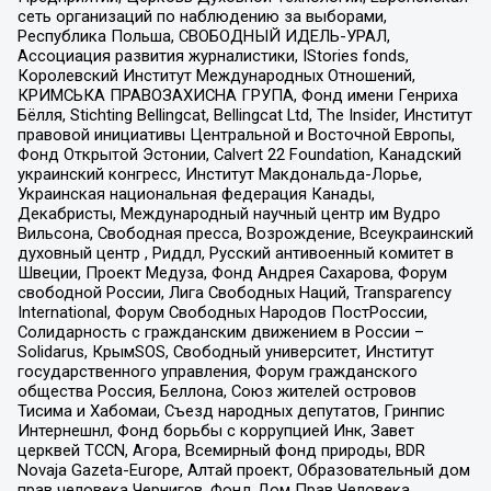
сеть организаций по наблюдению за выборами,
Республика Польша, СВОБОДНЫЙ ИДЕЛЬ-УРАЛ,
Ассоциация развития журналистики, IStories fonds,
Королевский Институт Международных Отношений,
КРИМСЬКА ПРАВОЗАХИСНА ГРУПА, Фонд имени Генриха
Бёлля, Stichting Bellingcat, Bellingcat Ltd, The Insider, Институт
правовой инициативы Центральной и Восточной Европы,
Фонд Открытой Эстонии, Calvert 22 Foundation, Канадский
украинский конгресс, Институт Макдональда-Лорье,
Украинская национальная федерация Канады,
Декабристы, Международный научный центр им Вудро
Вильсона, Свободная пресса, Возрождение, Всеукраинский
духовный центр , Риддл, Русский антивоенный комитет в
Швеции, Проект Медуза, Фонд Андрея Сахарова, Форум
свободной России, Лига Свободных Наций, Transparеncy
International, Форум Свободных Народов ПостРоссии,
Солидарность с гражданским движением в России –
Solidarus, КрымSOS, Свободный университет, Институт
государственного управления, Форум гражданского
общества Россия, Беллона, Союз жителей островов
Тисима и Хабомаи, Съезд народных депутатов, Гринпис
Интернешнл, Фонд борьбы с коррупцией Инк, Завет
церквей TCCN, Агора, Всемирный фонд природы, BDR
Novaja Gazeta-Europe, Алтай проект, Образовательный дом
прав человека Чернигов, Фонд Дом Прав Человека,