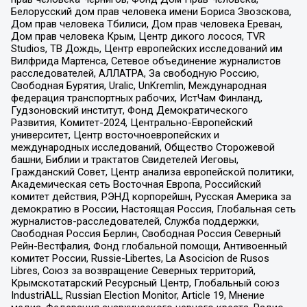
Белорусский дом прав человека имени Бориса Звозскова,
Дом прав человека Тбилиси, Дом прав человека Ереван,
Дом прав человека Крым, Центр дикого лосося, TVR
Studios, ТВ Дождь, Центр европейских исследований им
Вилфрида Мартенса, Сетевое объединение журналистов
расследователей, АЛЛАТРА, За свободную Россию,
Свободная Бурятия, Uralic, UnKremlin, Международная
федерация транспортных рабочих, ИстЧам Финланд,
Гудзоновский институт, Фонд Демократического
Развития, Комитет-2024, Центрально-Европейский
университет, Центр восточноевропейских и
международных исследований, Общество Сторожевой
башни, Библии и трактатов Свидетелей Иеговы,
Гражданский Совет, Центр анализа европейской политики,
Академическая сеть Восточная Европа, Российский
комитет действия, РЭНД корпорейшн, Русская Америка за
демократию в России, Настоящая Россия, Глобальная сеть
журналистов-расследователей, Служба поддержки,
Свободная Россия Берлин, Свободная Россия Северный
Рейн-Вестфалия, Фонд глобальной помощи, Антивоенный
комитет России, Russie-Libertes, La Asocicion de Rusos
Libres, Союз за возвращение Северных территорий,
Крымскотатарский Ресурсный Центр, Глобальный союз
IndustriALL, Russian Election Monitor, Article 19, Мнение