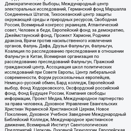
Демократические Выборы, Международный центр
электоральных исследований, Германский фонд Маршалла
Соединенных Штатов, Тихоокеанский центр защиты
окружающей среды и природных ресурсов, Свободная
Россия, Всемирный конгресс украинцев, Атлантический
совет, Человек в беде, Европейский фонд за демократию,
Джеймстаунский фонд, Прожект Хармони, Родники
дракона, Врачи против насильственного извлечения
органов, Фалунь Дафа, Друзья Фалуньгун, Фалуньгун,
Коалиция по расследованию преследования в отношении
Фалуньгун в Китае, Всемирная организация по
расследованию преследований Фалуньгун, Пражский
гражданский центр, Ассоциация школ политических
исследований при Совете Европы, Центр либеральной
современности, Форум русскоязычных европейцев,
Немецко-русский обмен, Бард колледж, Европейский
выбор, Фонд Ходорковского, Оксфордский российский
фонд, Фонд Будущее России, Компания свободы
информации, Проект Медиа, Международное партнерство
за права человека, Духовное Управление Евангельских
Христиан Украинской Христианской Церкви, Новое
Поколение, Духовное Учебное Заведение Международный
Библейский Колледж, Международное христианское
движение, Всемирный Институт Саентологических
Предприятий, Церковь Духовной Технологии, Европейская