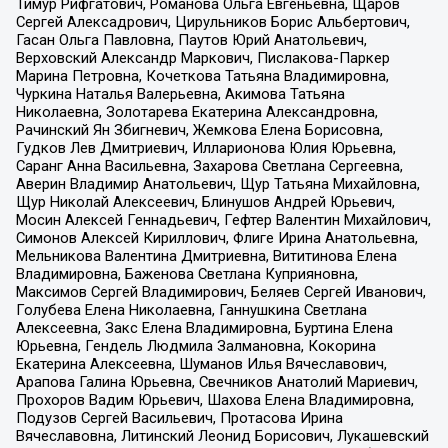
Тимур Рифгатович, Романова Ольга Евгеньевна, Щаров
Сергей Алексадрович, Цирульников Борис Альбертович,
Гасан Ольга Павловна, Паутов Юрий Анатольевич,
Верховский Александр Маркович, Пислакова-Паркер
Марина Петровна, Кочеткова Татьяна Владимировна,
Чуркина Наталья Валерьевна, Акимова Татьяна
Николаевна, Золотарева Екатерина Александровна,
Рачинский Ян Збигневич, Жемкова Елена Борисовна,
Гудков Лев Дмитриевич, Илларионова Юлия Юрьевна,
Саранг Анна Васильевна, Захарова Светлана Сергеевна,
Аверин Владимир Анатольевич, Щур Татьяна Михайловна,
Щур Николай Алексеевич, Блинушов Андрей Юрьевич,
Мосин Алексей Геннадьевич, Гефтер Валентин Михайлович,
Симонов Алексей Кириллович, Флиге Ирина Анатольевна,
Мельникова Валентина Дмитриевна, Вититинова Елена
Владимировна, Баженова Светлана Куприяновна,
Максимов Сергей Владимирович, Беляев Сергей Иванович,
Голубева Елена Николаевна, Ганнушкина Светлана
Алексеевна, Закс Елена Владимировна, Буртина Елена
Юрьевна, Гендель Людмила Залмановна, Кокорина
Екатерина Алексеевна, Шуманов Илья Вячеславович,
Арапова Галина Юрьевна, Свечников Анатолий Мариевич,
Прохоров Вадим Юрьевич, Шахова Елена Владимировна,
Подузов Сергей Васильевич, Протасова Ирина
Вячеславовна, Литинский Леонид Борисович, Лукашевский