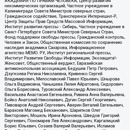
АКАДЕМИЯ ПО ПРАВАМ ЧЕЛОВЕКА, Центр развития
некоммерческих организаций, Частное учреждение в
Калининграде Совета Министров северных стран,
Гражданское содействие, Трансперенси Интернешнл-Р,
Центр Защиты Прав Средств Массовой Информации,
Институт развития прессы - Сибирь, Частное учреждение в
Санкт-Петербурге Совета Министров Северных Стран,
Фонд поддержки свободы прессы, Гражданский контроль,
Человек и Закон, Общественная комиссия по сохранению
наследия академика Сахарова, Информационное
агентство МЕМО. РУ, Институт региональной прессы,
Институт Развития Свободы Информации, Экозащита!-
Женсовет, Общественный вердикт, Евразийская
антимонопольная ассоциация, Бедушев Петр Петрович,
Дзугкоева Регина Николаевна, Кривенко Сергей
Владимирович, Милославский Павел Юрьевич, Шнырова
Ольга Вадимовна, Чанышева Лилия Айратовна, Сидорович
Ольга Борисовна, Туровский Александр Алексеевич,
Васильева Анастасия Евгеньевна, Ривина Анна Валерьевна,
Бойко Анатолий Николаевич, Дугин Сергей Георгиевич,
Пивоваров Андрей Сергеевич, Аверин Виталий Евгеньевич,
Барахоев Магомед Бекханович, Шарипков Олег
Викторович, Мошель Ирина Ароновна, Шведов Григорий
Сергеевич, Пономарев Лев Александрович, Каргалицкий
Борис Юльевич, Созаев Валерий Валерьевич, Исламов