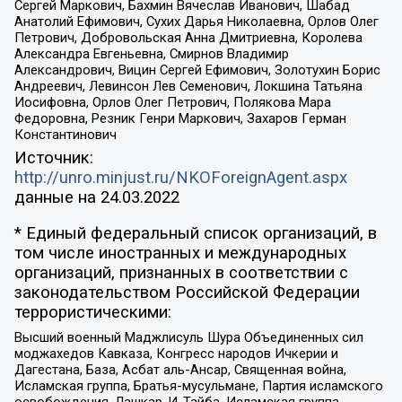
Сергей Маркович, Бахмин Вячеслав Иванович, Шабад
Анатолий Ефимович, Сухих Дарья Николаевна, Орлов Олег
Петрович, Добровольская Анна Дмитриевна, Королева
Александра Евгеньевна, Смирнов Владимир
Александрович, Вицин Сергей Ефимович, Золотухин Борис
Андреевич, Левинсон Лев Семенович, Локшина Татьяна
Иосифовна, Орлов Олег Петрович, Полякова Мара
Федоровна, Резник Генри Маркович, Захаров Герман
Константинович
Источник:
http://unro.minjust.ru/NKOForeignAgent.aspx
данные на
24.03.2022
* Единый федеральный список организаций, в
том числе иностранных и международных
организаций, признанных в соответствии с
законодательством Российской Федерации
террористическими:
Высший военный Маджлисуль Шура Объединенных сил
моджахедов Кавказа, Конгресс народов Ичкерии и
Дагестана, База, Асбат аль-Ансар, Священная война,
Исламская группа, Братья-мусульмане, Партия исламского
освобождения, Лашкар-И-Тайба, Исламская группа,