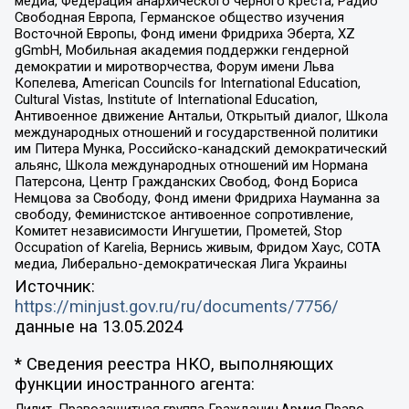
медиа, Федерация анархического черного креста, Радио
Свободная Европа, Германское общество изучения
Восточной Европы, Фонд имени Фридриха Эберта, XZ
gGmbH, Мобильная академия поддержки гендерной
демократии и миротворчества, Форум имени Льва
Копелева, American Councils for International Education,
Cultural Vistas, Institute of International Education,
Антивоенное движение Антальи, Открытый диалог, Школа
международных отношений и государственной политики
им Питера Мунка, Российско-канадский демократический
альянс, Школа международных отношений им Нормана
Патерсона, Центр Гражданских Свобод, Фонд Бориса
Немцова за Свободу, Фонд имени Фридриха Науманна за
свободу, Феминистское антивоенное сопротивление,
Комитет независимости Ингушетии, Прометей, Stop
Occupation of Karelia, Вернись живым, Фридом Хаус, СОТА
медиа, Либерально-демократическая Лига Украины
Источник:
https://minjust.gov.ru/ru/documents/7756/
данные на
13.05.2024
* Сведения реестра НКО, выполняющих
функции иностранного агента: