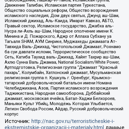
Движение Талибан, Исламская партия Туркестана,
Общество социальных реформ, Общество возрождения
исламского наследия, Дом двух святых, Джунд аш-Шам,
Исламский джихад, Аль-Каида, Имарат Кавказ, АБТО,
Правый сектор, Исламское государство, Джабха аль-
Нусра ли-Ахль аш-Шам, Народное ополчение имени К.
Минина и Д. Пожарского, Аджр от Аллаха Субхану уа
Тагьаля SHAM, АУМ Синрике, Муджахеды джамаата Ат-
Тавхида Валь-Джихад, Чистопольский Джамаат, Рохнамо
ба суи давлати исломи, Террористическое сообщество
Сеть, Катиба Таухид валь-Джихад, Хайят Тахрир аш-Шам,
Ахлю Сунна Валь Джамаа, National Socialism/White Power,
Артподготовка, Религиозная группа “Джамаат “Красный
пахарь”, Колумбайн, Хатлонский джамаат, Мусульманская
религиозная группа п. Кушкуль г. Оренбург, Крымско-
татарский добровольческий батальон имени Номана
Челебиджихана, Азов, Партия исламского возрождения
Таджикистана, Народная самооборона, Дуббайский
джамаат, московская ячейка, Батал-Хаджи Белхороев,
Маньяки Культ Убийц, Молодёжь Которая Улыбается,
Легион Свобода России, Айдар, Русский добровольческий
корпус
Источник:
http://nac.gov.ru/terroristicheskie-i-
ekstremistskie-organizacii-i-materialy.html
данные