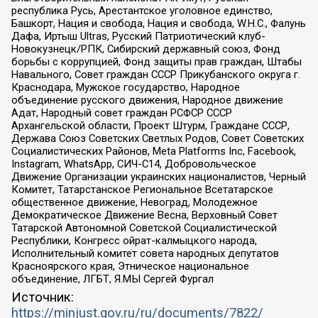
республика Русь, Арестантское уголовное единство,
Башкорт, Нация и свобода, Нация и свобода, W.H.С., Фалунь
Дафа, Иртыш Ultras, Русский Патриотический клуб-
Новокузнецк/РПК, Сибирский державный союз, Фонд
борьбы с коррупцией, Фонд защиты прав граждан, Штабы
Навального, Совет граждан СССР Прикубанского округа г.
Краснодара, Мужское государство, Народное
объединение русского движения, Народное движение
Адат, Народный совет граждан РСФСР СССР
Архангельской области, Проект Штурм, Граждане СССР,
Держава Союз Советских Светлых Родов, Совет Советских
Социалистических Районов, Meta Platforms Inc, Facebook,
Instagram, WhatsApp, СИЧ-С14, Добровольческое
Движение Организации украинских националистов, Черный
Комитет, Татарстанское Региональное Всетатарское
общественное движение, Невоград, Молодежное
Демократическое Движение Весна, Верховный Совет
Татарской Автономной Советской Социалистической
Республики, Конгресс ойрат-калмыцкого народа,
Исполнительный комитет совета народных депутатов
Красноярского края, Этническое национальное
объединение, ЛГБТ, Я.МЫ Сергей Фургал
Источник:
https://minjust.gov.ru/ru/documents/7822/