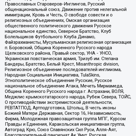
Православных Староверов-Инглингов, Русский
общенациональный союз, Движение против нелегальной
иммиграции, Кровь и Честь, О свободе совести и о
религиозных объединениях, Омская организация
общественного политического движения Русское
национальное единство, Северное Братство, Клуб
Болельщиков Футбольного Клуба Динамо,
Файзрахманисты, Мусульманская религиозная организация
п. Боровский, Община Коренного Русского народа
Щелковского района, Правый сектор, УНА - УНСО,
Украинская повстанческая армия, Тризуб им. Степана
Бандеры, Братство, Белый Крест, Misanthropic division,
Религиозное объединение последователей инглиизма,
Народная Социальная Инициатива, TulaSkins,
Этнополитическое объединение Русские, Русское
национальное объединение Атака, Мечеть Мирмамеда,
Община Коренного Русского народа г. Астрахани, ВОЛЯ,
Меджлис крымскотатарского народа, Рубеж Севера, ТОЙС,
О противодействии экстремистской деятельности,
РЕВТАТПОД, Артподготовка, Штольц, В честь иконы
Божией Матери Державная, Сектор 16, Независимость,
Фирма, Молодежная правозащитная группа МПГ, Курсом
Правды и Единения, Каракольская инициативная группа,
Автоград Крю, Союз Славянских Сил Руси, Алля-Аят,
Благотворительный пансионат Ак Умут, Русская